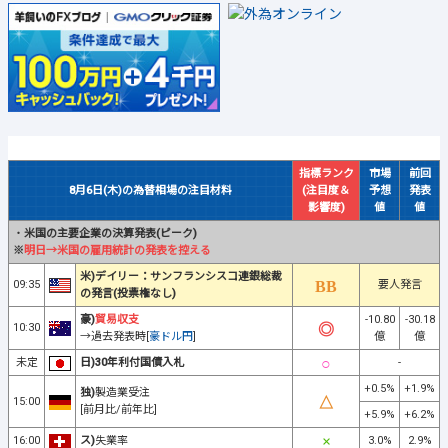
指標ランク
市場
前回
8月6日(木)の為替相場の注目材料
(注目度＆
予想
発表
影響度)
値
値
・
米国の主要企業の決算発表(ピーク)
※
明日→米国の雇用統計の発表を控える
米)デイリー：サンフランシスコ連銀総裁
09:35
要人発言
の発言(投票権なし)
豪)
貿易収支
-10.80
-30.18
10:30
→過去発表時[
豪ドル円
]
億
億
未定
日)30年利付国債入札
-
+0.5%
+1.9%
独)
製造業受注
15:00
[前月比/前年比]
+5.9%
+6.2%
16:00
ス)
失業率
3.0%
2.9%