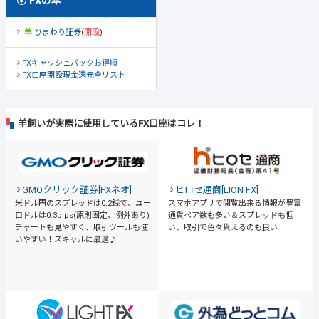
FXの本
ひまわり証券
(
開設
)
FXキャッシュバックお得順
FX口座開設現金還元全リスト
羊飼いが実際に使用しているFX口座はコレ！
GMOクリック証券[FXネオ]
ヒロセ通商[LION FX]
米ドル円のスプレッドは0.2銭で、ユー
スマホアプリで閲覧出来る情報が豊富
ロドルは0.3pips(原則固定、例外あり)
通貨ペア数も多い＆スプレッドも低
チャートも見やすく、取引ツールも使
い、取引で色々貰えるのも良い
いやすい！スキャルに最適♪