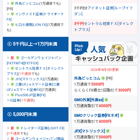
外為どっとコム
(1万通貨でも)
3千円分
アイネット証券[ループイフ
[PR]
ダン]
インヴァスト証券[トライオート
FX]
3千円
セントラル短資ＦＸ[ダイレク
ヒロセ通商[LION FX]
(1万通貨で
トプラス]
も)
5千円以上→1万円未満
ゴールデンウェイジャパン
[FXTFMT4][FXTFGX]
セントラル短資ＦＸ[ダイレクト
2026年8月3日更新
プラス]
(
1千通貨
でも)
外為どっとコム
[PR]
JFX[マトリックス]
(1万通貨)
1万通貨で
5000円
三菱UFJ eスマート証券[三菱
UFJ eスマート証券FX]
(1万通貨)
らくらくFX積立1回取引で
3000円
Plus500JP証券[FX]
GMO外貨[外貨ex]
IG証券
(
1千通貨
)
1万通貨取引で
4000円
5,000円未満
GMOクリック証券[FXネオ]
1万通貨取引で
4000円
トレイダーズ証券[LIGHT FX]
JFX[マトリックス]
(
1千通貨
でも)
1万通貨取引で
5000円
ゴールデンウェイジャパン[商品