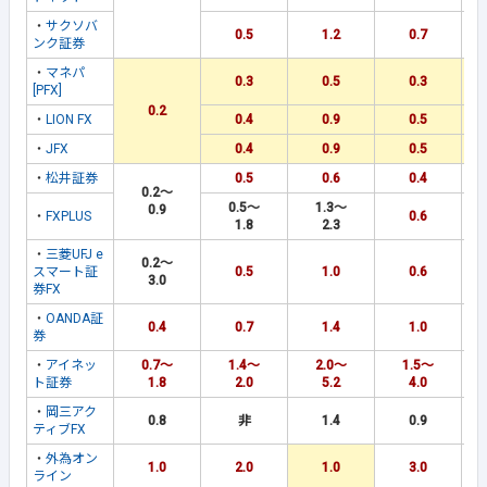
・
サクソバ
0.5
1.2
0.7
ンク証券
・
マネパ
0.3
0.5
0.3
[PFX]
0.2
・
LION FX
0.4
0.9
0.5
・
JFX
0.4
0.9
0.5
・
松井証券
0.5
0.6
0.4
0.2～
0.5～
1.3～
0.9
・
FXPLUS
0.6
1.8
2.3
・
三菱UFJ e
0.2～
スマート証
0.5
1.0
0.6
3.0
券FX
・
OANDA証
0.4
0.7
1.4
1.0
券
・
アイネッ
0.7～
1.4～
2.0～
1.5～
ト証券
1.8
2.0
5.2
4.0
・
岡三アク
0.8
非
1.4
0.9
ティブFX
・
外為オン
1.0
2.0
1.0
3.0
ライン