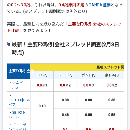
の
0.2～3.0銭
、それ以降は、
0.4銭原則固定
の
OANDA証券
となっ
ている。(※スプレッド原則固定は例外あり)
実際に、最新動向を織り込んだ『
主要なFX取引会社のスプレッ
ド比較
』を見てみよう！
最新！主要FX取引会社スプレッド調査(2月3日
時点)
最新スプレッド調査
主要FX取引会社
ドル円
ユーロ円
ポンド円
豪ドル円
ユ
・
マネパ
0.0
※1
0.0
※2
0.0
※3
0.0
※2
[nano]
・
LIGHTFX[LIGHT
0.38
0.88
0.38
ペア]
0.18
・
SBI FXト
0.48
0.88
0.58
レード
・
ゴールデ
ンウェイジ
0.4
0.6
0.5