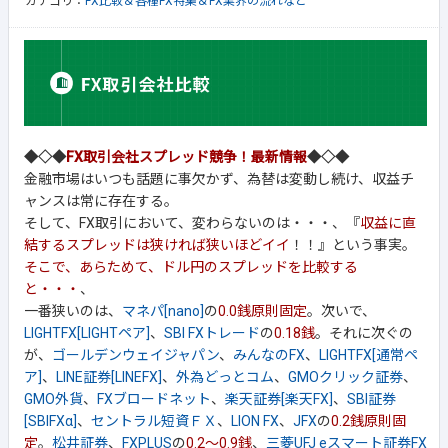
カテゴリ：
FX比較＆各種FX特集＆FX業界の流れなど
◆◇◆
FX取引会社スプレッド競争！最新情報
◆◇◆
金融市場はいつも話題に事欠かず、為替は変動し続け、収益チ
ャンスは常に存在する。
そして、FX取引において、変わらないのは・・・、『
収益に直
結するスプレッドは狭ければ狭いほどイイ
！！』という事実。
そこで、あらためて、ドル円のスプレッドを比較する
と・・・
、
一番狭いのは、
マネパ[nano]
の
0.0銭原則固定
。次いで、
LIGHTFX[LIGHTペア]
、
SBI FXトレード
の
0.18銭
。それに次ぐの
が、
ゴールデンウェイジャパン
、
みんなのFX
、
LIGHTFX[通常ペ
ア]
、
LINE証券[LINEFX]
、
外為どっとコム
、
GMOクリック証券
、
GMO外貨
、
FXブロードネット
、
楽天証券[楽天FX]
、
SBI証券
[SBIFXα]
、
セントラル短資ＦＸ
、
LION FX
、
JFX
の
0.2銭原則固
定
。
松井証券
、
FXPLUS
の
0.2～0.9銭
、
三菱UFJ eスマート証券FX