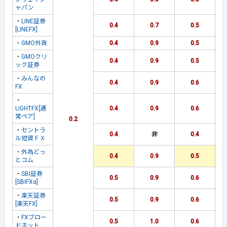
ャパン
・
LINE証券
0.4
0.7
0.5
[LINEFX]
・
GMO外貨
0.4
0.9
0.5
・
GMOクリ
0.4
0.9
0.5
ック証券
・
みんなの
0.4
0.9
0.6
FX
・
LIGHTFX[通
0.4
0.9
0.6
常ペア]
0.2
・
セントラ
0.4
非
0.4
ル短資ＦＸ
・
外為どっ
0.4
0.9
0.5
とコム
・
SBI証券
0.5
0.9
0.6
[SBIFXα]
・
楽天証券
0.5
0.9
0.6
[楽天FX]
・
FXブロー
0.5
1.0
0.6
ドネット