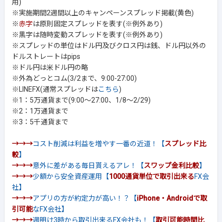
用)
※実施期間2週間以上のキャンペーンスプレッド掲載(黄色)
※
赤字
は原則固定スプレッドを表す(※例外あり)
※黒字は随時変動スプレッドを表す(※例外あり)
※スプレッドの単位はドル円及びクロス円は銭、ドル円以外の
ドルストレートはpips
※ドル円は米ドル円の略
※外為どっとコム(3/2まで、9:00-27:00)
※LINEFX(通常スプレッドは
こちら
)
※1：5万通貨まで(9:00～27:00、1/8～2/29)
※2：1万通貨まで
※3：5千通貨まで
→→→
コスト削減は利益を増やす一番の近道！【
スプレッド比
較
】
→→→
意外に差がある毎日貰えるアレ！【
スワップ金利比較
】
→→→
少額から安全資産運用【
1000通貨単位で取引出来る
FX会
社】
→→→
アプリの方が約定力が高い！？【
iPhone・Androidで取
引可能
なFX会社】
→→→
週明け3時から取引出来るFX会社も！【
取引可能時間比