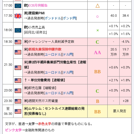
17:00
欧)
ECB月例報告
-
-
英)建設業PMI
17:30
40.0
38.4
→過去発表時[
ポンドドル
][
ポンド円
]
+0.1%
+0.2%
欧)
小売売上高
18:00
[前月比/前年比]
+1.0%
+1.6%
18:30
米)
チャレンジャー人員削減予定数
-
-4.5%
米)
新規失業保険申請件数
20.5
19.7
→過去発表時[
ユーロドル
][
ドル円
]
万件
万件
米)第2四半期非農業部門労働生産性【速報
21:30
値】
+0.6%
+0.3%
→過去発表時[
ユーロドル
][
ドル円
]
↑・単位労働費用【速報値】
+2.1%
+1.8%
米)
卸売在庫【確報値】
23:00
+0.3%
+0.3%
→過去発表時[
ユーロドル
][
ドル円
]
23:30
米)
週間天然ガス貯蔵量
-
+28
翌
米)ムサレム：セントルイス連銀総裁の発
要人発言
06:30
言(投票権なし)
文字が、普通→
太字
→
赤色太字
の順番で重要なものになる。
ピンク太字
→金融政策関連のもの