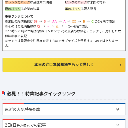
オレンジのバック
は金融政策関連
ピンクのバック
は米国の材料
緑のバック
は企業の決算
黄のバック
は要人発言
重要ランクについて
※米国の経済指標は
→
→
→
→
→
→
の7段階で表記
※その他の経済指標は
→
→
→
の4段階で表記
※15時～20時に市場予想値(コンセンサス)の最新の数値をチェックし、更新した数
値は赤字で表記
※ランクは重要度や注目度を表すものでサプライズを予想するものではありませ
ん。
本日の注目為替相場をもっと詳しく
必見！！特集記事クイックリンク
直近の
人気特集記事
2日(日)の夜までの記事