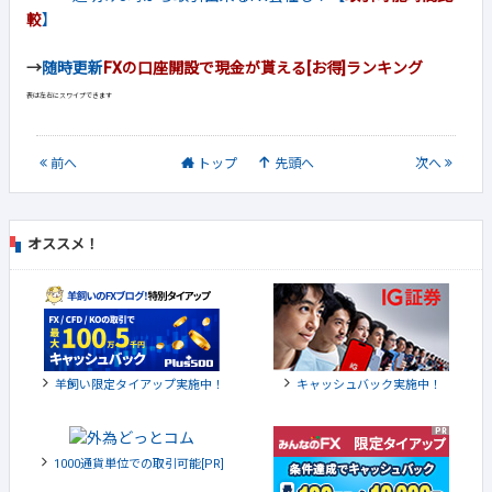
較
】
→
随時更新
FXの口座開設で現金が貰える[お得]ランキング
前
へ
トップ
先頭へ
次
へ
オススメ！
羊飼い限定タイアップ実施中！
キャッシュバック実施中！
1000通貨単位での取引可能[PR]