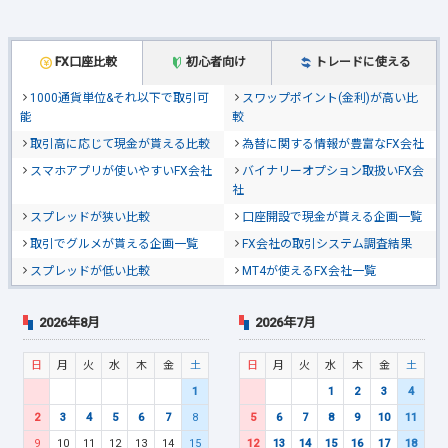
FX口座比較
初心者向け
トレードに使える
1000通貨単位&それ以下で取引可
スワップポイント(金利)が高い比
能
較
取引高に応じて現金が貰える比較
為替に関する情報が豊富なFX会社
スマホアプリが使いやすいFX会社
バイナリーオプション取扱いFX会
社
スプレッドが狭い比較
口座開設で現金が貰える企画一覧
取引でグルメが貰える企画一覧
FX会社の取引システム調査結果
スプレッドが低い比較
MT4が使えるFX会社一覧
2026年8月
2026年7月
日
月
火
水
木
金
土
日
月
火
水
木
金
土
1
1
2
3
4
2
3
4
5
6
7
8
5
6
7
8
9
10
11
9
10
11
12
13
14
15
12
13
14
15
16
17
18