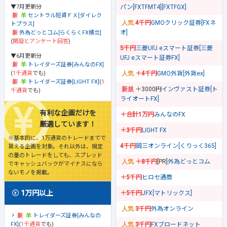
▼7月更新分
パン[FXTFMT4][FXTFGX]
セントラル短資ＦＸ[ダイレク
4千円
GMOクリック証券[FXネ
トプラス]
オ]
外為どっとコム[らくらくFX積立]
(
開設とアンケート回答
)
5千円
三菱UFJ eスマート証券[三菱
▼6月更新分
UFJ eスマート証券FX]
トレイダーズ証券[みんなのFX]
(
1千通貨
でも)
＋4千円
GMO外貨[外貨ex]
トレイダーズ証券[LIGHT FX]
(
1
＋3000円
インヴァスト証券[ト
千通貨
でも)
ライオートFX]
有利な企画だけを
＋合計1万円
みんなのFX
厳選しています！
＋3千円
LIGHT FX
※基本的に、1万通貨のトレードまでで
4千円
岡三オンライン[くりっく365]
貰える企画を対象。それ以外は、規定
の量のトレードをしても、スプレッド
＋8千円
[PR]
外為どっとコム
でキャッシュバックがマイナスになら
ないモノを掲載。
＋5千円
ヒロセ通商
1万円以上
＋5千円
JFX[マトリックス]
3千円
外為オンライン
トレイダーズ証券[みんなの
FX]
(
1千通貨
でも)
3千円
FXブロードネット