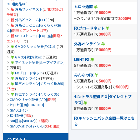
CFD][商品KO]
ヒロセ通商
外為ファイネスト
(
LINE登録と1
1万通貨取引で
5000円
千通貨
)
+のりかえ10万通貨取引で
2000円
外為どっとコム[CFD]
[PR]
外為どっとコム[らくらくFX積
FXブロードネット
立]
(
開設とアンケート回答
)
1万通貨取引で
3000円
SBI FXトレード[FX口座]
(
開設と
エントリー
で)
外為オンライン
GMOクリック証券[FXネオ]
(1万
1万通貨取引で
3000円
通貨)
GMO外貨[外貨ex]
(1万通貨)
LIGHT FX
アイネット証券[ループイフダン]
5万通貨取引で
3000円
(1万通貨)
FXブロードネット
(1万通貨)
みんなのFX
外為オンライン
(1万通貨)
5万通貨取引で
5000円
岡三オンライン[くりっく株365]
+シストレ5万通貨取引で
5000円
(
入金
)
岡三オンライン[くりっく365]
セントラル短資ＦＸ[ダイレクトプ
GMOクリック証券[CFD]
(
開設
)
ラス]
ヒロセ通商[LION CFD]
5万通貨取引で
3000円
GMOコイン
松井証券
(
開設
)
FXキャッシュバック企画一覧はこち
SBI証券[SBIFXα]
(
FX開設
)
ら
GMO外貨[外貨ex CFD]
(
CFD開設
)