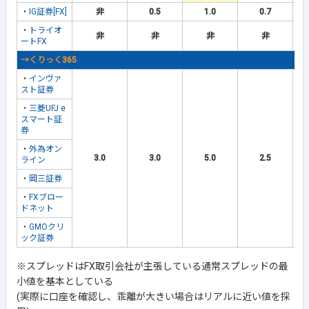
・
IG証券[FX]
非
0.5
1.0
0.7
・
トライオ
非
非
非
非
ートFX
→くりっく365
・
インヴァ
スト証券
・
三菱UFJ e
スマート証
券
・
外為オン
3.0
3.0
5.0
2.5
ライン
・
岡三証券
・
FXブロー
ドネット
・
GMOクリ
ック証券
※スプレッドはFX取引会社が主張している通常スプレッドの最
小値を基本としている
(実際に口座を確認し、乖離が大きい場合はリアルに近い値を採