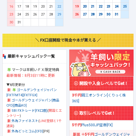
16
17
18
19
20
21
22
19
20
21
22
23
24
25
23
24
25
26
27
28
29
26
27
28
29
30
31
30
31
＼ FX口座開設で現金や本が貰える ／
最新キャッシュバック一覧
マークは羊飼いＦＸ限定特典
最新情報：8月3日11時に更新
開設や入金レベルでGet！
▼8月更新分
ゴールデンウェイジャパン
[FXTFMT4][FXTFGX]
3千円
岡三オンライン[くりっく株
ゴールデンウェイジャパン[商品
365]
CFD][商品KO]
SBI FXトレード[FX口座]
(
開設とエ
取引レベルでGet！
ントリー
)
外為ファイネスト
(
LINE登録と1千
5千円
Plus500JP証券[FX]
通貨
)
外為どっとコム[CFD]
[PR]
＋5千円
ゴールデンウェイジャ