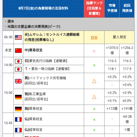
指標ランク
市場
前回
8月7日(金)の為替相場の注目材料
(注目度＆
予想値
発表値
影響度)
・
週末
・
米国の主要企業の決算発表(ピーク)
米)ムサレム：セントルイス連銀総裁
06:30
要人発言
の発言(投票権なし)
+1070.0
+1256.2
未定
中)貿易収支
億
億
日)
景気先行CI指数【速報値】
116.5
116.5
14:00
↑・
景気一致CI指数【速報値】
118.1
117.9
+0.2%
+0.2%
英)
ハリファックス住宅価格
[前月比/前年比]
-
+0.6%
15:00
+0.2%
+0.9%
独)
鉱工業生産
[前月比/前年比]
+0.1%
±0.0%
独)
貿易収支
+172億
+191億
-69.28
仏)
貿易収支
-
億
15:45
仏)
経常収支
-
-1億