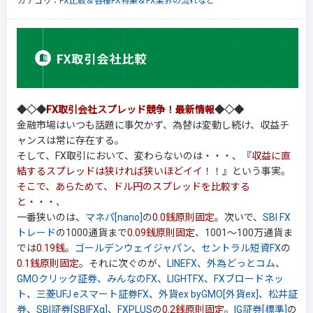
カテゴリ：
FX比較＆各種FX特集＆FX業界の流れなど
◆◇◆
FX取引会社スプレッド競争！最新情報
◆◇◆
金融市場はいつも話題に事欠かず、為替は変動し続け、収益チ
ャンスは常に存在する。
そして、FX取引において、変わらないのは・・・、『
収益に直
結するスプレッドは狭ければ狭いほどイイ
！！』という事実。
そこで、あらためて、ドル円のスプレッドを比較する
と・・・
、
一番狭いのは、
マネパ[nano]
の
0.0銭原則固定
。次いで、
SBI FX
トレード
の1000通貨まで
0.09銭原則固定
、1001～100万通貨ま
では
0.19銭
。
ゴールデンウェイジャパン
、
セントラル短資FX
の
0.1銭原則固定
。それに次ぐのが、
LINEFX
、
外為どっとコム
、
GMOクリック証券
、
みんなのFX
、
LIGHTFX
、
FXブロードネッ
ト
、
三菱UFJ eスマート証券FX
、
外貨ex byGMO[外貨ex]
、
松井証
券
、
SBI証券[SBIFXα]
、
FXPLUS
の
0.2銭原則固定
。
IG証券[標準]
の