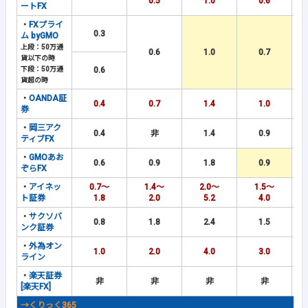
0.5
1.0
0.6
ートFX
・
FXプライ
0.3
ム byGMO
上段：50万通
0.6
1.0
0.7
貨以下の時
下段：50万通
0.6
貨超の時
・
OANDA証
0.4
0.7
1.4
1.0
券
・
岡三アク
0.4
非
1.4
0.9
ティブFX
・
GMOあお
0.6
0.9
1.8
0.9
ぞらFX
・
アイネッ
0.7～
1.4～
2.0～
1.5～
ト証券
1.8
2.0
5.2
4.0
・
サクソバ
0.8
1.8
2.4
1.5
ンク証券
・
外為オン
1.0
2.0
4.0
3.0
ライン
・
楽天証券
非
非
非
非
[楽天FX]
→くりっく365