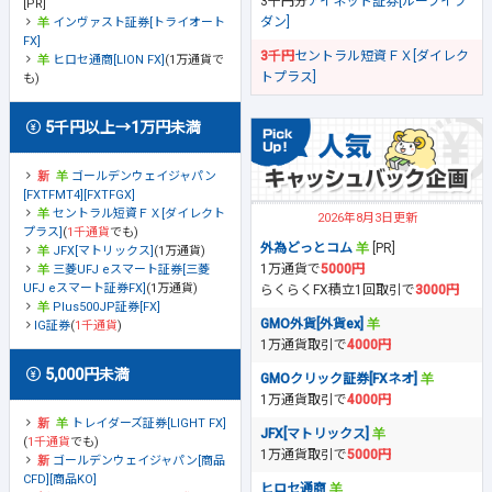
3千円分
アイネット証券[ループイフ
[PR]
ダン]
インヴァスト証券[トライオート
FX]
3千円
セントラル短資ＦＸ[ダイレク
ヒロセ通商[LION FX]
(1万通貨で
トプラス]
も)
5千円以上→1万円未満
ゴールデンウェイジャパン
[FXTFMT4][FXTFGX]
セントラル短資ＦＸ[ダイレクト
2026年8月3日更新
プラス]
(
1千通貨
でも)
外為どっとコム
[PR]
JFX[マトリックス]
(1万通貨)
1万通貨で
5000円
三菱UFJ eスマート証券[三菱
UFJ eスマート証券FX]
(1万通貨)
らくらくFX積立1回取引で
3000円
Plus500JP証券[FX]
GMO外貨[外貨ex]
IG証券
(
1千通貨
)
1万通貨取引で
4000円
5,000円未満
GMOクリック証券[FXネオ]
1万通貨取引で
4000円
トレイダーズ証券[LIGHT FX]
JFX[マトリックス]
(
1千通貨
でも)
1万通貨取引で
5000円
ゴールデンウェイジャパン[商品
CFD][商品KO]
ヒロセ通商