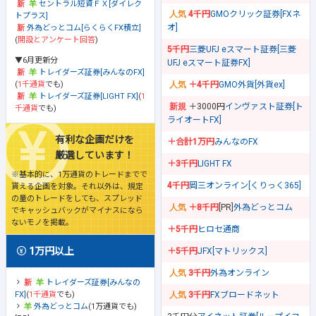
セントラル短資ＦＸ[ダイレク
4千円
GMOクリック証券[FXネ
トプラス]
オ]
外為どっとコム[らくらくFX積立]
(
開設とアンケート回答
)
5千円
三菱UFJ eスマート証券[三菱
▼6月更新分
UFJ eスマート証券FX]
トレイダーズ証券[みんなのFX]
(
1千通貨
でも)
＋4千円
GMO外貨[外貨ex]
トレイダーズ証券[LIGHT FX]
(
1
＋3000円
インヴァスト証券[ト
千通貨
でも)
ライオートFX]
有利な企画だけを
＋合計1万円
みんなのFX
厳選しています！
＋3千円
LIGHT FX
※基本的に、1万通貨のトレードまでで
4千円
岡三オンライン[くりっく365]
貰える企画を対象。それ以外は、規定
の量のトレードをしても、スプレッド
＋8千円
[PR]
外為どっとコム
でキャッシュバックがマイナスになら
ないモノを掲載。
＋5千円
ヒロセ通商
1万円以上
＋5千円
JFX[マトリックス]
3千円
外為オンライン
トレイダーズ証券[みんなの
FX]
(
1千通貨
でも)
3千円
FXブロードネット
外為どっとコム
(1万通貨でも)