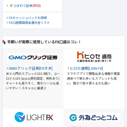
ひまわり証券
(
開設
)
FXキャッシュバックお得順
FX口座開設現金還元全リスト
羊飼いが実際に使用しているFX口座はコレ！
GMOクリック証券[FXネオ]
ヒロセ通商[LION FX]
米ドル円のスプレッドは0.2銭で、ユー
スマホアプリで閲覧出来る情報が豊富
ロドルは0.3pips(原則固定、例外あり)
通貨ペア数も多い＆スプレッドも低
チャートも見やすく、取引ツールも使
い、取引で色々貰えるのも良い
いやすい！スキャルに最適♪