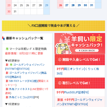
23
24
25
26
27
28
29
26
27
28
29
30
31
30
31
＼ FX口座開設で現金や本が貰える ／
最新キャッシュバック一覧
マークは羊飼いＦＸ限定特典
最新情報：8月3日11時に更新
開設や入金レベルでGet！
▼8月更新分
ゴールデンウェイジャパン
[FXTFMT4][FXTFGX]
3千円
岡三オンライン[くりっく株
ゴールデンウェイジャパン[商品
365]
CFD][商品KO]
SBI FXトレード[FX口座]
(
開設とエ
取引レベルでGet！
ントリー
)
外為ファイネスト
(
LINE登録と1千
5千円
Plus500JP証券[FX]
通貨
)
外為どっとコム[CFD]
[PR]
＋5千円
ゴールデンウェイジャ
▼7月更新分
パン[FXTFMT4][FXTFGX]