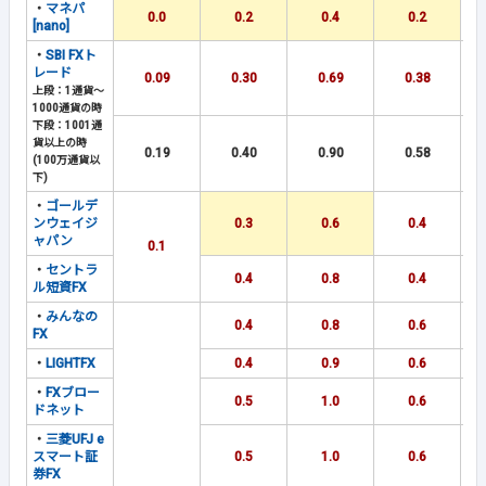
・
マネパ
0.0
0.2
0.4
0.2
[nano]
・
SBI FXト
レード
0.09
0.30
0.69
0.38
上段：1通貨～
1000通貨の時
下段：1001通
貨以上の時
0.19
0.40
0.90
0.58
(100万通貨以
下)
・
ゴールデ
ンウェイジ
0.3
0.6
0.4
ャパン
0.1
・
セントラ
0.4
0.8
0.4
ル短資FX
・
みんなの
0.4
0.8
0.6
FX
・
LIGHTFX
0.4
0.9
0.6
・
FXブロー
0.5
1.0
0.6
ドネット
・
三菱UFJ e
スマート証
0.5
1.0
0.6
券FX