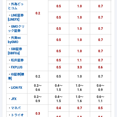
・
外為どっ
0.5
1.0
0.7
とコム
0.2
・
LINE証券
0.5
1.0
0.7
[LINEFX]
・
GMOクリ
0.5
1.0
0.7
ック証券
・
外貨ex
0.5
1.0
0.7
byGMO
・
SBI証券
0.5
1.0
0.7
[SBIFXα]
・
松井証券
0.5
1.1
0.7
・
FXPLUS
0.5
3.3
0.6
・
IG証券[標
0.2
0.5
1.0
0.7
準]
0.2～
0.4～
1.0～
0.6～
・
LION FX
0.6
1.5
1.6
0.9
0.2～
0.4～
1.0～
0.6～
・
JFX
0.9
1.5
1.6
1.1
・
マネパ
0.4
0.7
0.5
0.3
・
トライオ