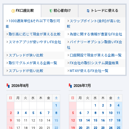
FX口座比較
初心者向け
トレードに使える
1000通貨単位&それ以下で取引可
スワップポイント(金利)が高い比
能
較
取引高に応じて現金が貰える比較
為替に関する情報が豊富なFX会社
スマホアプリが使いやすいFX会社
バイナリーオプション取扱いFX会
社
スプレッドが狭い比較
口座開設で現金が貰える企画一覧
取引でグルメが貰える企画一覧
FX会社の取引システム調査結果
スプレッドが低い比較
MT4が使えるFX会社一覧
2026年8月
2026年7月
日
月
火
水
木
金
土
日
月
火
水
木
金
土
1
1
2
3
4
2
3
4
5
6
7
8
5
6
7
8
9
10
11
9
10
11
12
13
14
15
12
13
14
15
16
17
18
16
17
18
19
20
21
22
19
20
21
22
23
24
25