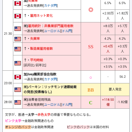
加)
失業率
6.5%
6.5%
→過去発表時[
カナダ円
]
+2.00万
+1.82万
↑・
雇用ネット変化
人
人
米)
雇用統計
：
非農業部門雇用者数
+8.0万
+5.7万
→過去発表時[
ユーロドル
][
ドル円
]
人
人
21:30
↑・
失業率
4.2%
4.2%
+0.4万
+0.3万
↑・
製造業雇用者数
人
人
+0.3%
+0.3%
↑・
平均時給
[前月比/前年比]
+3.5%
+3.5%
加)Ivey購買部協会指数
-
56.2
→過去発表時[
カナダ円
]
23:00
米)バーキン：リッチモンド連銀総裁
要人発言
の発言(投票権なし)
米)
消費者信用残高
+118.50
28:00
-1.82億
→過去発表時[
ユーロドル
][
ドル円
]
億
文字が、普通→
太字
→
赤色太字
の順番で重要なものになる。
ピンク太字
→金融政策関連のもの
オレンジのバック
は金融政策関連
ピンクのバック
は米国の材料