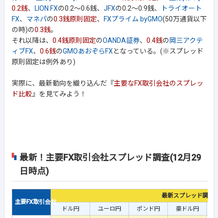
0.2銭
、
LION FX
の0.2～0.6銭、
JFX
の0.2～0.9銭、
トライオート
FX
、
マネパ
の
0.3銭原則固定
、
FXプライム byGMO
(50万通貨以下
の時)の
0.3銭
。
それ以降は、
0.4銭原則固定
の
OANDA証券
、
0.4銭
の
岡三アクテ
ィブFX
、
0.6銭
の
GMOあおぞらFX
となっている。(※スプレッド
原則固定は例外あり)
実際に、最新動向を織り込んだ『
主要なFX取引会社のスプレッ
ド比較
』を見てみよう！
最新！主要FX取引会社スプレッド調査(12月29
日時点)
最新スプレッド調査
主要FX取引会社
ドル円
ユーロ円
ポンド円
豪ドル円
ユ