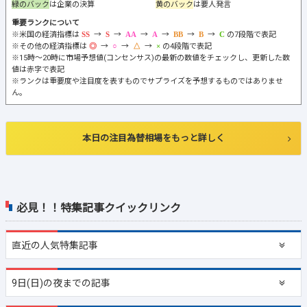
緑のバック
は企業の決算
黄のバック
は要人発言
重要ランクについて
※米国の経済指標は
→
→
→
→
→
→
の7段階で表記
※その他の経済指標は
→
→
→
の4段階で表記
※15時～20時に市場予想値(コンセンサス)の最新の数値をチェックし、更新した数
値は赤字で表記
※ランクは重要度や注目度を表すものでサプライズを予想するものではありませ
ん。
本日の注目為替相場をもっと詳しく
必見！！特集記事クイックリンク
直近の
人気特集記事
9日(日)の夜までの記事