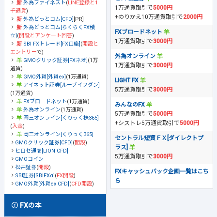
外為ファイネスト
(
LINE登録と1
1万通貨取引で
5000円
千通貨
)
+のりかえ10万通貨取引で
2000円
外為どっとコム[CFD]
[PR]
外為どっとコム[らくらくFX積
FXブロードネット
立]
(
開設とアンケート回答
)
1万通貨取引で
3000円
SBI FXトレード[FX口座]
(
開設と
エントリー
で)
外為オンライン
GMOクリック証券[FXネオ]
(1万
1万通貨取引で
3000円
通貨)
GMO外貨[外貨ex]
(1万通貨)
LIGHT FX
アイネット証券[ループイフダン]
5万通貨取引で
3000円
(1万通貨)
FXブロードネット
(1万通貨)
みんなのFX
外為オンライン
(1万通貨)
5万通貨取引で
5000円
岡三オンライン[くりっく株365]
+シストレ5万通貨取引で
5000円
(
入金
)
岡三オンライン[くりっく365]
セントラル短資ＦＸ[ダイレクトプ
GMOクリック証券[CFD]
(
開設
)
ラス]
ヒロセ通商[LION CFD]
5万通貨取引で
3000円
GMOコイン
松井証券
(
開設
)
FXキャッシュバック企画一覧はこち
SBI証券[SBIFXα]
(
FX開設
)
ら
GMO外貨[外貨ex CFD]
(
CFD開設
)
FXの本