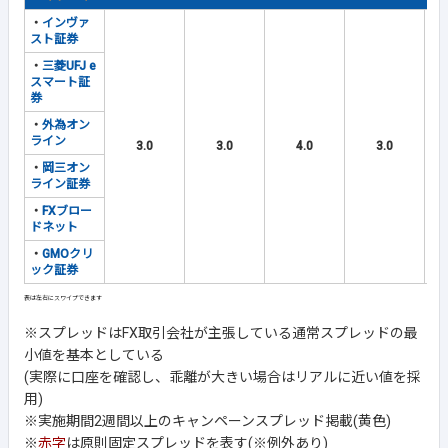
・
インヴァ
スト証券
・
三菱UFJ e
スマート証
券
・
外為オン
ライン
3.0
3.0
4.0
3.0
・
岡三オン
ライン証券
・
FXブロー
ドネット
・
GMOクリ
ック証券
※スプレッドはFX取引会社が主張している通常スプレッドの最
小値を基本としている
(実際に口座を確認し、乖離が大きい場合はリアルに近い値を採
用)
※実施期間2週間以上のキャンペーンスプレッド掲載(黄色)
※
赤字
は原則固定スプレッドを表す(※例外あり)