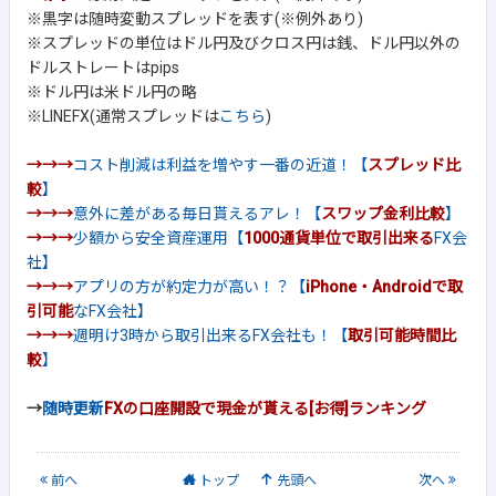
※黒字は随時変動スプレッドを表す(※例外あり)
※スプレッドの単位はドル円及びクロス円は銭、ドル円以外の
ドルストレートはpips
※ドル円は米ドル円の略
※LINEFX(通常スプレッドは
こちら
)
→→→
コスト削減は利益を増やす一番の近道！【
スプレッド比
較
】
→→→
意外に差がある毎日貰えるアレ！【
スワップ金利比較
】
→→→
少額から安全資産運用【
1000通貨単位で取引出来る
FX会
社】
→→→
アプリの方が約定力が高い！？【
iPhone・Androidで取
引可能
なFX会社】
→→→
週明け3時から取引出来るFX会社も！【
取引可能時間比
較
】
→
随時更新
FXの口座開設で現金が貰える[お得]ランキング
前
へ
トップ
先頭へ
次
へ