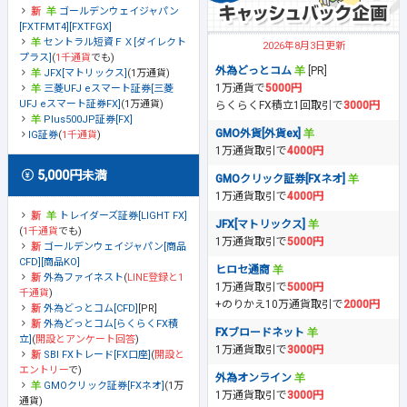
ゴールデンウェイジャパン
[FXTFMT4][FXTFGX]
セントラル短資ＦＸ[ダイレクト
2026年8月3日更新
プラス]
(
1千通貨
でも)
外為どっとコム
[PR]
JFX[マトリックス]
(1万通貨)
1万通貨で
5000円
三菱UFJ eスマート証券[三菱
UFJ eスマート証券FX]
(1万通貨)
らくらくFX積立1回取引で
3000円
Plus500JP証券[FX]
GMO外貨[外貨ex]
IG証券
(
1千通貨
)
1万通貨取引で
4000円
5,000円未満
GMOクリック証券[FXネオ]
1万通貨取引で
4000円
トレイダーズ証券[LIGHT FX]
JFX[マトリックス]
(
1千通貨
でも)
1万通貨取引で
5000円
ゴールデンウェイジャパン[商品
CFD][商品KO]
ヒロセ通商
外為ファイネスト
(
LINE登録と1
1万通貨取引で
5000円
千通貨
)
+のりかえ10万通貨取引で
2000円
外為どっとコム[CFD]
[PR]
外為どっとコム[らくらくFX積
FXブロードネット
立]
(
開設とアンケート回答
)
1万通貨取引で
3000円
SBI FXトレード[FX口座]
(
開設と
エントリー
で)
外為オンライン
GMOクリック証券[FXネオ]
(1万
1万通貨取引で
3000円
通貨)