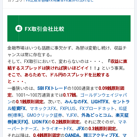
カテゴリ：
FX比較＆各種FX特集＆FX業界の流れなど
金融市場はいつも話題に事欠かず、為替は変動し続け、収益チ
ャンスは常に存在する。
そして、FX取引において、変わらないのは・・・、
『
収益に直
結するスプレッドは狭ければ狭いほどイイ
！！』
という事実。
そこで、あらためて、ドル円のスプレッドを比較する
と・・・
、
一番狭いのは、
SBI FXトレード
の1000通貨まで
0.09銭原則固
定
、1001～100万通貨までは
0.17銭
。
ゴールデンウェイジャパ
ン
の
0.1銭原則固定
。次いで、
みんなのFX
、
LIGHTFX
、
セントラ
ル短資FX
、
マネックスFX
、
FXPLUS
、
FXブロードネット
、
IG証
券[標準]
、
GMOクリック証券
、
YJFX!
、
外為どっとコム
、
楽天証
券[楽天FX]
、
LION FX
の
0.2銭原則固定
。それに次ぐのが、
マネ
ーパートナーズ
、
トライオートFX
、
JFX
の
0.3銭原則固定
。
それ以降は、
0.4銭原則固定
の
OANDA
、
岡三アクティブFX
、
マ