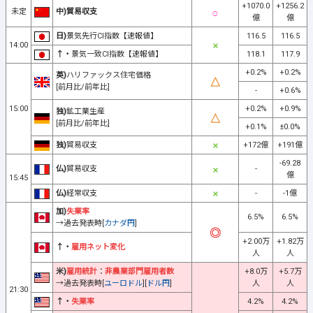
+1070.0
+1256.2
未定
中)貿易収支
億
億
日)
景気先行CI指数【速報値】
116.5
116.5
14:00
↑・
景気一致CI指数【速報値】
118.1
117.9
+0.2%
+0.2%
英)
ハリファックス住宅価格
[前月比/前年比]
-
+0.6%
15:00
+0.2%
+0.9%
独)
鉱工業生産
[前月比/前年比]
+0.1%
±0.0%
独)
貿易収支
+172億
+191億
-69.28
仏)
貿易収支
-
億
15:45
仏)
経常収支
-
-1億
加)
失業率
6.5%
6.5%
→過去発表時[
カナダ円
]
+2.00万
+1.82万
↑・
雇用ネット変化
人
人
米)
雇用統計
：
非農業部門雇用者数
+8.0万
+5.7万
→過去発表時[
ユーロドル
][
ドル円
]
人
人
21:30
↑・
失業率
4.2%
4.2%