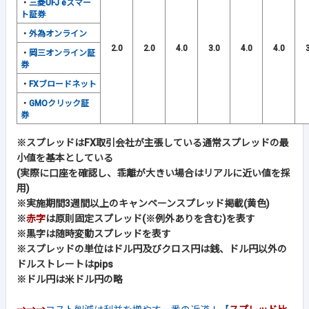
・
三菱UFJ eスマー
ト証券
・
外為オンライン
2.0
2.0
4.0
3.0
4.0
4.0
・
岡三オンライン証
券
・
FXブロードネット
・
GMOクリック証
券
※スプレッドはFX取引会社が主張している通常スプレッドの最
小値を基本としている
(実際に口座を確認し、乖離が大きい場合はリアルに近い値を採
用)
※実施期間3週間以上のキャンペーンスプレッド掲載(黄色)
※
赤字
は原則固定スプレッド(※例外ありを含む)を表す
※黒字は随時変動スプレッドを表す
※スプレッドの単位はドル円及びクロス円は銭、ドル円以外の
ドルストレートはpips
※ドル円は米ドル円の略