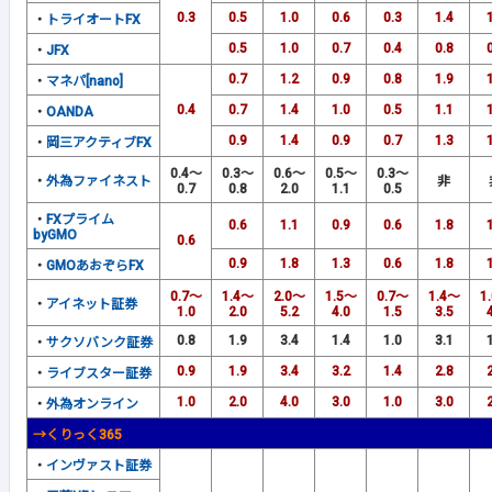
0.3
0.5
1.0
0.6
0.3
1.4
・
トライオートFX
0.5
1.0
0.7
0.4
0.8
・
JFX
0.7
1.2
0.9
0.8
1.9
・
マネパ[nano]
0.4
0.7
1.4
1.0
0.5
1.1
・
OANDA
0.9
1.4
0.9
0.7
1.3
・
岡三アクティブFX
0.4～
0.3～
0.6～
0.5～
0.3～
・
外為ファイネスト
非
0.7
0.8
2.0
1.1
0.5
・
FXプライム
0.6
1.1
0.9
0.6
1.8
byGMO
0.6
0.9
1.8
1.3
0.6
1.8
・
GMOあおぞらFX
0.7～
1.4～
2.0～
1.5～
0.7～
1.4～
1
・
アイネット証券
1.0
2.0
5.2
4.0
1.5
3.5
0.8
1.9
3.4
1.4
1.0
3.1
・
サクソバンク証券
0.9
1.9
3.4
3.2
1.4
2.8
・
ライブスター証券
1.0
2.0
4.0
3.0
1.0
3.0
・
外為オンライン
→くりっく365
・
インヴァスト証券