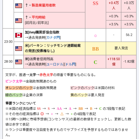
+0.4万
+0.3万
↑・
製造業雇用者数
人
人
+0.3%
+0.3%
↑・
平均時給
[前月比/前年比]
+3.5%
+3.5%
加)Ivey購買部協会指数
-
56.2
→過去発表時[
カナダ円
]
23:00
米)バーキン：リッチモンド連銀総裁
要人発言
の発言(投票権なし)
米)
消費者信用残高
+118.50
28:00
-1.82億
→過去発表時[
ユーロドル
][
ドル円
]
億
文字が、普通→
太字
→
赤色太字
の順番で重要なものになる。
ピンク太字
→金融政策関連のもの
オレンジのバック
は金融政策関連
ピンクのバック
は米国の材料
緑のバック
は企業の決算
黄のバック
は要人発言
重要ランクについて
※米国の経済指標は
→
→
→
→
→
→
の7段階で表記
※その他の経済指標は
→
→
→
の4段階で表記
※15時～20時に市場予想値(コンセンサス)の最新の数値をチェックし、更新した数
値は赤字で表記
※ランクは重要度や注目度を表すものでサプライズを予想するものではありませ
ん。