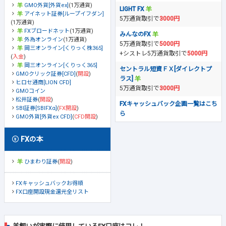
GMO外貨[外貨ex]
(1万通貨)
LIGHT FX
アイネット証券[ループイフダン]
5万通貨取引で
3000円
(1万通貨)
FXブロードネット
(1万通貨)
みんなのFX
外為オンライン
(1万通貨)
5万通貨取引で
5000円
岡三オンライン[くりっく株365]
+シストレ5万通貨取引で
5000円
(
入金
)
岡三オンライン[くりっく365]
セントラル短資ＦＸ[ダイレクトプ
GMOクリック証券[CFD]
(
開設
)
ラス]
ヒロセ通商[LION CFD]
5万通貨取引で
3000円
GMOコイン
松井証券
(
開設
)
FXキャッシュバック企画一覧はこち
SBI証券[SBIFXα]
(
FX開設
)
ら
GMO外貨[外貨ex CFD]
(
CFD開設
)
FXの本
ひまわり証券
(
開設
)
FXキャッシュバックお得順
FX口座開設現金還元全リスト