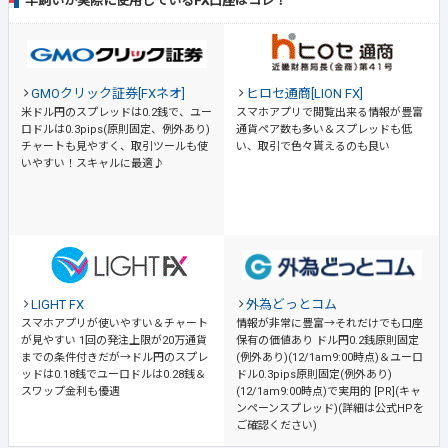
羊飼いが実際に使用しているFX口座はコレ！
GMOクリック証券[FXネオ]
ヒロセ通商[LION FX]
米ドル円のスプレッドは0.2銭で、ユー
スマホアプリで閲覧出来る情報が豊富
ロドルは0.3pips(原則固定、例外あり)
通貨ペア数も多い＆スプレッドも低
チャートも見やすく、取引ツールも使
い、取引で色々貰えるのも良い
いやすい！スキャルに最適♪
LIGHT FX
外為どっとコム
スマホアプリが使いやすい＆チャート
情報が非常に豊富→それだけでも口座
が見やすい
1回の発注上限が20万通貨
保有の価値あり
ドル円0.2銭原則固定
までの条件付きだが→ドル円のスプレ
(例外あり)(12/1am9:00時点)＆ユーロ
ッドは0.18銭でユーロドルは0.28銭＆
ドル0.3pips原則固定(例外あり)
スワップ金利も優遇
(12/1am9:00時点)で実用的 [PR](キャ
ンペーンスプレッド)(詳細は公式HPを
ご確認ください)