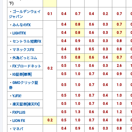
下)
・
ゴールデンウェイ
0.1
0.4
0.7
0.4
0.2
0.7
ジャパン
0.4
0.8
0.6
0.3
0.7
・
みんなのFX
0.4
0.8
0.6
0.3
0.7
・
LIGHTFX
0.4
0.9
0.5
0.3
0.8
・
セントラル短資FX
0.4
0.9
0.5
0.3
0.8
・
マネックスFX
0.5
0.8
0.6
0.4
0.7
・
外為どっとコム
0.5
1.0
0.6
0.3
2.6
・
FXブロードネット
0.2
0.5
1.0
0.7
0.4
0.9
・
IG証券[標準]
・
GMOクリック証
0.5
1.0
0.7
0.4
1.0
券
0.5
1.0
0.7
0.4
1.0
・
YJFX!
0.5
1.0
0.7
0.4
1.0
・
楽天証券[楽天FX]
0.5
1.3
0.6
0.4
1.2
・
FXPLUS
0.2
0.5
1.0
0.7
0.4
0.8
・
LION FX
0.4
0.9
0.6
0.3
0.8
・
マネパ