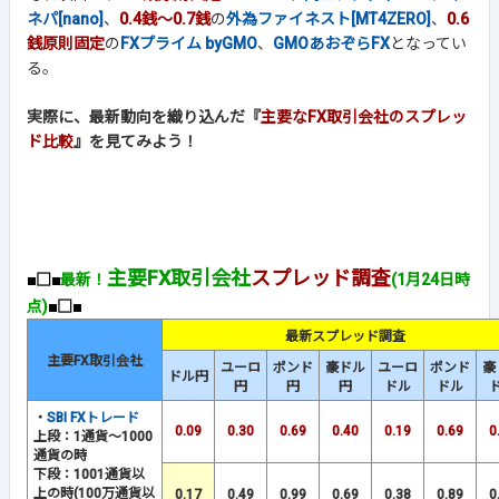
ネパ[nano]
、
0.4銭～0.7銭
の
外為ファイネスト[MT4ZERO]
、
0.6
銭原則固定
の
FXプライム byGMO
、
GMOあおぞらFX
となってい
る。
実際に、最新動向を織り込んだ『
主要なFX取引会社のスプレッ
ド比較
』を見てみよう！
主要FX取引会社
スプレッド調査
■□■
最新！
(1月24日時
点)
■□■
最新スプレッド調査
主要FX取引会社
ユーロ
ポンド
豪ドル
ユーロ
ポンド
豪
ドル円
円
円
円
ドル
ドル
・
SBI FXトレード
0.09
0.30
0.69
0.40
0.19
0.69
0
上段：1通貨～1000
通貨の時
下段：1001通貨以
上の時(100万通貨以
0.17
0.49
0.99
0.69
0.38
0.89
0