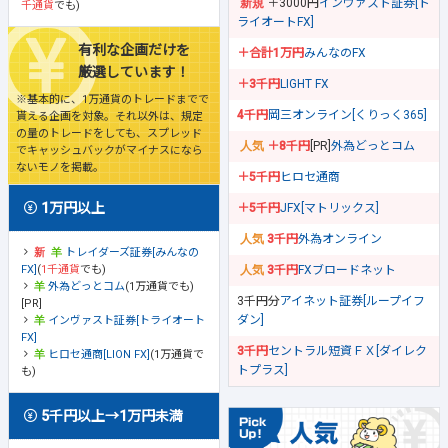
＋3000円
インヴァスト証券[ト
千通貨
でも)
ライオートFX]
有利な企画だけを
＋合計1万円
みんなのFX
厳選しています！
＋3千円
LIGHT FX
※基本的に、1万通貨のトレードまでで
4千円
岡三オンライン[くりっく365]
貰える企画を対象。それ以外は、規定
の量のトレードをしても、スプレッド
＋8千円
[PR]
外為どっとコム
でキャッシュバックがマイナスになら
ないモノを掲載。
＋5千円
ヒロセ通商
1万円以上
＋5千円
JFX[マトリックス]
3千円
外為オンライン
トレイダーズ証券[みんなの
FX]
(
1千通貨
でも)
3千円
FXブロードネット
外為どっとコム
(1万通貨でも)
3千円分
アイネット証券[ループイフ
[PR]
ダン]
インヴァスト証券[トライオート
FX]
3千円
セントラル短資ＦＸ[ダイレク
ヒロセ通商[LION FX]
(1万通貨で
トプラス]
も)
5千円以上→1万円未満