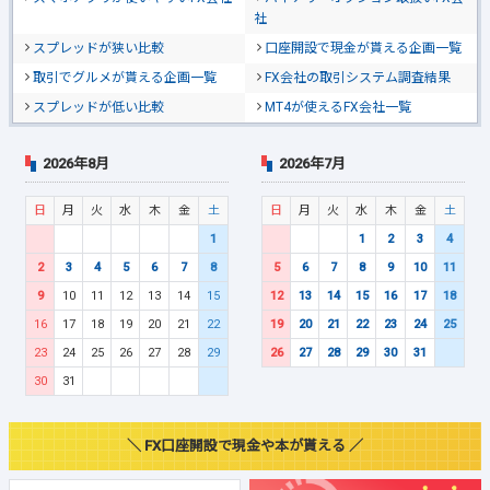
社
スプレッドが狭い比較
口座開設で現金が貰える企画一覧
取引でグルメが貰える企画一覧
FX会社の取引システム調査結果
スプレッドが低い比較
MT4が使えるFX会社一覧
2026年8月
2026年7月
日
月
火
水
木
金
土
日
月
火
水
木
金
土
1
1
2
3
4
2
3
4
5
6
7
8
5
6
7
8
9
10
11
9
10
11
12
13
14
15
12
13
14
15
16
17
18
16
17
18
19
20
21
22
19
20
21
22
23
24
25
23
24
25
26
27
28
29
26
27
28
29
30
31
30
31
＼ FX口座開設で現金や本が貰える ／