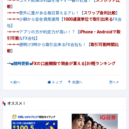
→→→
コスト削減は利益を増やす一番の近道！【
スプレッド比
較
】
→→→
意外に差がある毎日貰えるアレ！【
スワップ金利比較
】
→→→
少額から安全資産運用【
1000通貨単位で取引出来る
FX会
社】
→→→
アプリの方が約定力が高い！？【
iPhone・Androidで取
引可能
なFX会社】
→→→
週明け3時から取引出来るFX会社も！【
取引可能時間比
較
】
→
■随時更新■
FXの口座開設で現金が貰える[お得]ランキング
前
へ
トップ
先頭へ
次
へ
オススメ！