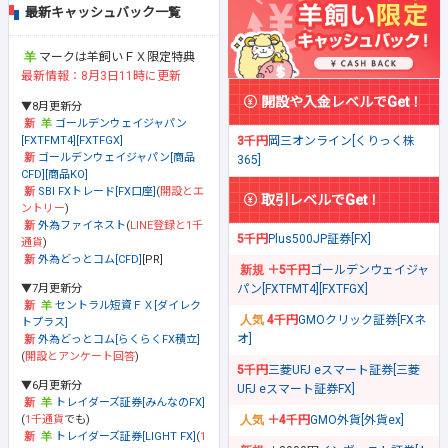
最新キャッシュバック一覧
マークは羊飼いＦＸ限定特典
最新情報：8月3日11時に更新
開設や入金レベルでGet！
▼8月更新分
ゴールデンウェイジャパン
[FXTFMT4][FXTFGX]
3千円
岡三オンライン[くりっく株
ゴールデンウェイジャパン[商品
365]
CFD][商品KO]
SBI FXトレード[FX口座]
(
開設とエ
取引レベルでGet！
ントリー
)
外為ファイネスト
(
LINE登録と1千
5千円
Plus500JP証券[FX]
通貨
)
外為どっとコム[CFD]
[PR]
＋5千円
ゴールデンウェイジャ
▼7月更新分
パン[FXTFMT4][FXTFGX]
セントラル短資ＦＸ[ダイレク
4千円
GMOクリック証券[FXネ
トプラス]
オ]
外為どっとコム[らくらくFX積立]
(
開設とアンケート回答
)
5千円
三菱UFJ eスマート証券[三菱
▼6月更新分
UFJ eスマート証券FX]
トレイダーズ証券[みんなのFX]
(
1千通貨
でも)
＋4千円
GMO外貨[外貨ex]
トレイダーズ証券[LIGHT FX]
(
1