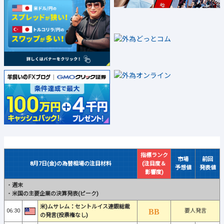
指標ランク
市場
前回
8月7日(金)の為替相場の注目材料
(注目度＆
予想値
発表値
影響度)
・
週末
・
米国の主要企業の決算発表(ピーク)
米)ムサレム：セントルイス連銀総裁
06:30
要人発言
の発言(投票権なし)