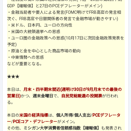
GDP【確報値】と27日のPCEデフレーターがメイン)
・金融当局者や要人による発言(FOMC明けでFRB高官の発言相
次ぐ、FRB高官や日銀関係者の発言で金融市場が動きやすい)
・米ドル、日本円、ユーロの方向性
・米国の大統領選挙への思惑
・ユーロ圏の金融政策への思惑(10月17日に次回金融政策発表を
予定)
・原油と金を中心とした商品市場の動向
・中東情勢への思惑
などが重要となる。
★★★
本日は、
月末・四半期末間近(週明け30日が9月月末での最後の
営業日)
かつ、
週末金曜日
で、
自民党総裁選の投開票
が行われ
る。
本日の
米国の経済指標
は、
個人所得
/
個人支出
/
PCEデフレータ
ー
/
PCEコア・デフレーター
がメイン。
その他、
ミシガン大学消費者信頼感指数【確報値】
も発表され