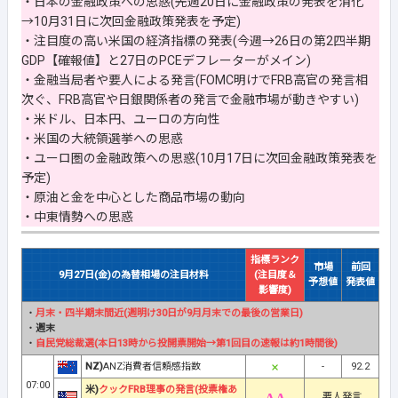
・日本の金融政策への思惑(先週20日に金融政策の発表を消化
→10月31日に次回金融政策発表を予定)
・注目度の高い米国の経済指標の発表(今週→26日の第2四半期
GDP【確報値】と27日のPCEデフレーターがメイン)
・金融当局者や要人による発言(FOMC明けでFRB高官の発言相
次ぐ、FRB高官や日銀関係者の発言で金融市場が動きやすい)
・米ドル、日本円、ユーロの方向性
・米国の大統領選挙への思惑
・ユーロ圏の金融政策への思惑(10月17日に次回金融政策発表を
予定)
・原油と金を中心とした商品市場の動向
・中東情勢への思惑
指標ランク
市場
前回
9月27日(金)の為替相場の注目材料
(注目度＆
予想値
発表値
影響度)
・
月末・四半期末間近(週明け30日が9月月末での最後の営業日)
・
週末
・
自民党総裁選(本日13時から投開票開始→第1回目の速報は約1時間後)
NZ)
ANZ消費者信頼感指数
-
92.2
07:00
米)
クックFRB理事の発言(投票権あ
要人発言