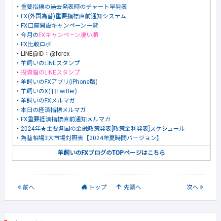
・
重要指標の過去発表時のチャート早見表
・
FX(外国為替)重要指標直前通知システム
・
FX口座開設キャンペーン一覧
・
今月の
FXキャンペーン凄い順
・
FX比較ロボ
・LINE@ID：@forex
・
羊飼いのLINEスタンプ
・
投資猫のLINEスタンプ
・
羊飼いのFXアプリ(iPhone版)
・
羊飼いのX(旧Twitter)
・
羊飼いのFXメルマガ
・
本日の経済指標メルマガ
・
FX重要経済指標直前通知メルマガ
・
2024年★主要各国の金融政策発表[政策金利発表]スケジュール
・
為替相場3大市場対照表【2024年夏時間バージョン】
羊飼いのFXブログのTOPページはこちら
前
へ
トップ
先頭へ
次
へ