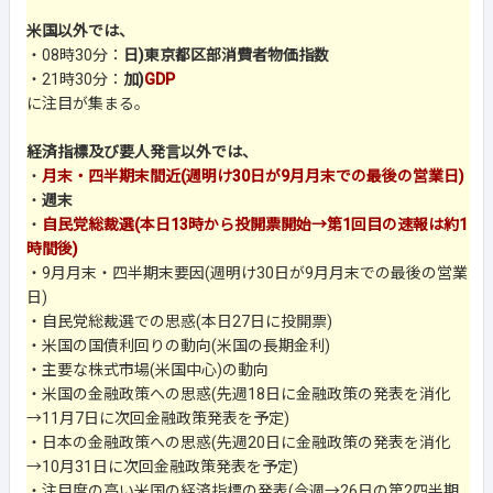
米国以外では、
・08時30分：
日)東京都区部消費者物価指数
・21時30分：
加)
GDP
に注目が集まる。
経済指標及び要人発言以外では、
・
月末・四半期末間近(週明け30日が9月月末での最後の営業日)
・
週末
・
自民党総裁選(本日13時から投開票開始→第1回目の速報は約1
時間後)
・9月月末・四半期末要因(週明け30日が9月月末での最後の営業
日)
・自民党総裁選での思惑(本日27日に投開票)
・米国の国債利回りの動向(米国の長期金利)
・主要な株式市場(米国中心)の動向
・米国の金融政策への思惑(先週18日に金融政策の発表を消化
→11月7日に次回金融政策発表を予定)
・日本の金融政策への思惑(先週20日に金融政策の発表を消化
→10月31日に次回金融政策発表を予定)
・注目度の高い米国の経済指標の発表(今週→26日の第2四半期