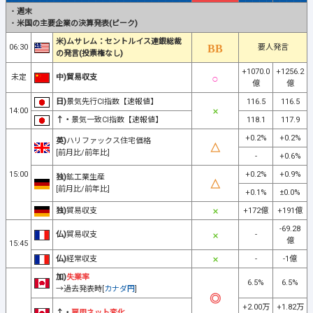
・
週末
・
米国の主要企業の決算発表(ピーク)
米)ムサレム：セントルイス連銀総裁
06:30
要人発言
の発言(投票権なし)
+1070.0
+1256.2
未定
中)貿易収支
億
億
日)
景気先行CI指数【速報値】
116.5
116.5
14:00
↑・
景気一致CI指数【速報値】
118.1
117.9
+0.2%
+0.2%
英)
ハリファックス住宅価格
[前月比/前年比]
-
+0.6%
15:00
+0.2%
+0.9%
独)
鉱工業生産
[前月比/前年比]
+0.1%
±0.0%
独)
貿易収支
+172億
+191億
-69.28
仏)
貿易収支
-
億
15:45
仏)
経常収支
-
-1億
加)
失業率
6.5%
6.5%
→過去発表時[
カナダ円
]
+2.00万
+1.82万
↑・
雇用ネット変化