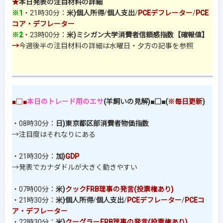
★
本日発表の注目材料の詳細
※1
・21時30分：
米)個人所得
/
個人支出
/
PCEデフレーター
/
PCE
コア・デフレーター
※2
・23時00分：
米)ミシガン大学消費者信頼感指数【確報値】
→
今週後半の注目材料の詳細は水曜日・夕方の記事を参照
■□■
本日のトレード用のエサ
(羊飼いの見解)■□■(
※毎日更新
)
・08時30分：
日)東京都区部消費者物価指数
→注目度はそれなりにある
・21時30分：
加)
GDP
→発表でカナダドルが大きく動きやすい
・07時00分：
米)
クックFRB理事の発言(投票権あり)
・21時30分：
米)個人所得
/
個人支出
/
PCEデフレーター
/
PCEコ
ア・デフレーター
・22時30分：
米)
クーグラーFRB理事の発言(投票権あり)