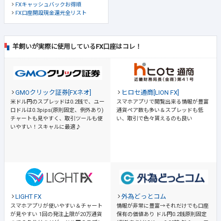
FXキャッシュバックお得順
FX口座開設現金還元全リスト
羊飼いが実際に使用しているFX口座はコレ！
GMOクリック証券[FXネオ]
ヒロセ通商[LION FX]
米ドル円のスプレッドは0.2銭で、ユー
スマホアプリで閲覧出来る情報が豊富
ロドルは0.3pips(原則固定、例外あり)
通貨ペア数も多い＆スプレッドも低
チャートも見やすく、取引ツールも使
い、取引で色々貰えるのも良い
いやすい！スキャルに最適♪
LIGHT FX
外為どっとコム
スマホアプリが使いやすい＆チャート
情報が非常に豊富→それだけでも口座
が見やすい
1回の発注上限が20万通貨
保有の価値あり
ドル円0.2銭原則固定