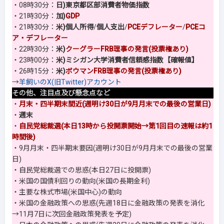
・08時30分：
日)東京都区部消費者物価指数
・21時30分：
加)
GDP
・21時30分：
米)個人所得
/
個人支出
/
PCEデフレーター
/
PCEコ
ア・デフレーター
・22時30分：
米)
クーグラーFRB理事の発言(投票権あり)
・23時00分：
米)ミシガン大学消費者信頼感指数【確報値】
・26時15分：
米)
ボウマンFRB理事の発言(投票権あり)
→
羊飼いのX(旧Twitter)アカウント
その他、注目点及び懸念点など
・
月末・四半期末間近(週明け30日が9月月末での最後の営業日)
・
週末
・
自民党総裁選(本日13時から投開票開始→第1回目の速報は約1
時間後)
・9月月末・四半期末要因(週明け30日が9月月末での最後の営業
日)
・自民党総裁選での思惑(本日27日に投開票)
・米国の国債利回りの動向(米国の長期金利)
・主要な株式市場(米国中心)の動向
・米国の金融政策への思惑(先週18日に金融政策の発表を消化
→11月7日に次回金融政策発表を予定)