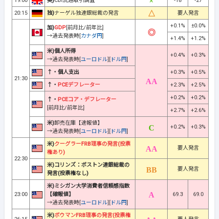
19:00
英)
CBI流通取引調査
-18
-27
20:15
独)
ナーゲル独連銀総裁の発言
要人発言
+0.1%
±0.0%
加)
GDP
[前月比/前年比]
→過去発表時[
カナダ円
]
+1.4%
+1.2%
米)個人所得
+0.4%
+0.3%
→過去発表時[
ユーロドル
][
ドル円
]
↑・個人支出
+0.3%
+0.5%
21:30
↑・
PCEデフレーター
+2.3%
+2.5%
+0.2%
+0.2%
↑・
PCEコア・デフレーター
[前月比/前年比]
+2.7%
+2.6%
米)
卸売在庫【速報値】
+0.2%
+0.3%
→過去発表時[
ユーロドル
][
ドル円
]
米)
クーグラーFRB理事の発言(投票
要人発言
権あり)
22:30
米)コリンズ：ボストン連銀総裁の
要人発言
発言(投票権なし)
米)ミシガン大学消費者信頼感指数
23:00
【確報値】
69.3
69.0
→過去発表時[
ユーロドル
][
ドル円
]
米)
ボウマンFRB理事の発言(投票権