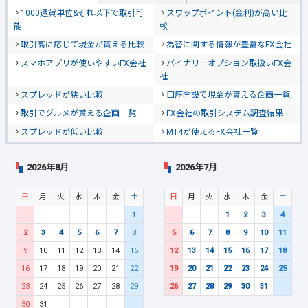
1000通貨単位&それ以下で取引可
スワップポイント(金利)が高い比
能
較
取引高に応じて現金が貰える比較
為替に関する情報が豊富なFX会社
スマホアプリが使いやすいFX会社
バイナリーオプション取扱いFX会
社
スプレッドが狭い比較
口座開設で現金が貰える企画一覧
取引でグルメが貰える企画一覧
FX会社の取引システム調査結果
スプレッドが低い比較
MT4が使えるFX会社一覧
2026年8月
2026年7月
日
月
火
水
木
金
土
日
月
火
水
木
金
土
1
1
2
3
4
2
3
4
5
6
7
8
5
6
7
8
9
10
11
9
10
11
12
13
14
15
12
13
14
15
16
17
18
16
17
18
19
20
21
22
19
20
21
22
23
24
25
23
24
25
26
27
28
29
26
27
28
29
30
31
30
31