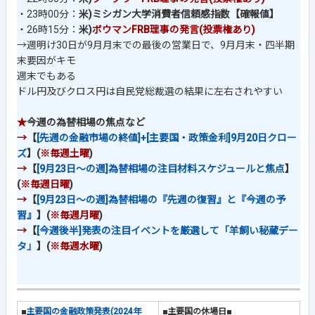
・23時00分：
米)ミシガン大学消費者信頼感指数【確報値】
・26時15分：
米)
ボウマンFRB理事の発言(投票権あり)
→週明け30日が9月月末での最後の営業日で、9月月末・四半期
末要因がキモ
週末でもある
ドル円及びクロス円は自民党総裁選の結果に左右されやすい
★
今週の為替相場の焦点など
→
【
[先週の金融市場の終値]+[主要国・政策金利]9月20日クロー
ズ
】(
※毎週土曜
)
→
【
[9月23日～の週]為替相場の注目材料スケジュールと焦点
】
(
※毎週日曜
)
→
【
[9月23日～の週]為替相場の『先週の復習』と『今週の予
習』
】(
※毎週月曜
)
→
【
[今週後半]発表の注目イベントを厳選して「羊飼い秘蔵デー
タ」
】(
※毎週水曜
)
■
主要国の金融政策発表(2024年
■主要国の休場日■