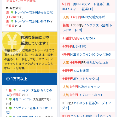
(
開設とアンケート回答
)
5千円
三菱UFJ eスマート証券[三菱
▼6月更新分
UFJ eスマート証券FX]
トレイダーズ証券[みんなのFX]
(
1千通貨
でも)
＋4千円
GMO外貨[外貨ex]
トレイダーズ証券[LIGHT FX]
(
1
＋3000円
インヴァスト証券[ト
千通貨
でも)
ライオートFX]
有利な企画だけを
＋合計1万円
みんなのFX
厳選しています！
＋3千円
LIGHT FX
※基本的に、1万通貨のトレードまでで
4千円
岡三オンライン[くりっく365]
貰える企画を対象。それ以外は、規定
の量のトレードをしても、スプレッド
＋8千円
[PR]
外為どっとコム
でキャッシュバックがマイナスになら
ないモノを掲載。
＋5千円
ヒロセ通商
1万円以上
＋5千円
JFX[マトリックス]
3千円
外為オンライン
トレイダーズ証券[みんなの
FX]
(
1千通貨
でも)
3千円
FXブロードネット
外為どっとコム
(1万通貨でも)
3千円分
アイネット証券[ループイフ
[PR]
ダン]
インヴァスト証券[トライオート
FX]
3千円
セントラル短資ＦＸ[ダイレク