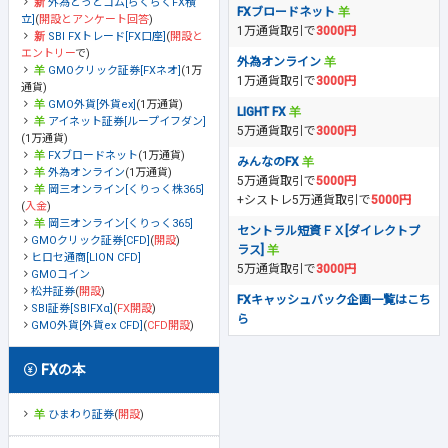
外為どっとコム[らくらくFX積
FXブロードネット
立]
(
開設とアンケート回答
)
1万通貨取引で
3000円
SBI FXトレード[FX口座]
(
開設と
エントリー
で)
外為オンライン
GMOクリック証券[FXネオ]
(1万
1万通貨取引で
3000円
通貨)
GMO外貨[外貨ex]
(1万通貨)
LIGHT FX
アイネット証券[ループイフダン]
5万通貨取引で
3000円
(1万通貨)
FXブロードネット
(1万通貨)
みんなのFX
外為オンライン
(1万通貨)
5万通貨取引で
5000円
岡三オンライン[くりっく株365]
+シストレ5万通貨取引で
5000円
(
入金
)
岡三オンライン[くりっく365]
セントラル短資ＦＸ[ダイレクトプ
GMOクリック証券[CFD]
(
開設
)
ラス]
ヒロセ通商[LION CFD]
5万通貨取引で
3000円
GMOコイン
松井証券
(
開設
)
FXキャッシュバック企画一覧はこち
SBI証券[SBIFXα]
(
FX開設
)
ら
GMO外貨[外貨ex CFD]
(
CFD開設
)
FXの本
ひまわり証券
(
開設
)