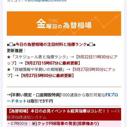
カテゴリ：
今日の為替相場2024年09月
■□■
今日の為替相場の注目材料と指標ランク
■□■
更新履歴
：
★「スケジュール表と指標ランク」→【
9月22日11時30分にア
ップ
】
→【
9月27日15時07分に最終更新
】
★「詳細情報や羊飼いの相場観」→【
9月27日5時30分にアッ
プ
】
→【
9月27日5時30分に最終更新
】
→
[羊飼い限定・口座開設特典]
1000通貨から取引可能な
FXブロ
ードネット
は取引で3千円
【為替相場】本日の必見イベント＆経済指標はコレだ！！
>>
FX
経済指標通知システム
・07時00分：
米)
クックFRB理事の発言(投票権あり)