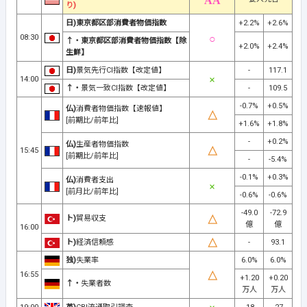
り)
日)東京都区部消費者物価指数
+2.2%
+2.6%
08:30
↑・東京都区部消費者物価指数【除
+2.0%
+2.4%
生鮮】
日)
景気先行CI指数【改定値】
-
117.1
14:00
↑・
景気一致CI指数【改定値】
-
109.5
-0.7%
+0.5%
仏)
消費者物価指数【速報値】
[前期比/前年比]
+1.6%
+1.8%
-
+0.2%
仏)
生産者物価指数
15:45
[前期比/前年比]
-
-5.4%
-0.1%
+0.3%
仏)
消費者支出
[前月比/前年比]
-0.6%
-0.6%
-49.0
-72.9
ト)
貿易収支
億
億
16:00
ト)
経済信頼感
-
93.1
独)
失業率
6.0%
6.0%
16:55
+1.20
+0.20
↑・
失業者数
万人
万人