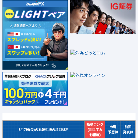
指標ランク
市場
前回
8月7日(金)の為替相場の注目材料
(注目度＆
予想値
発表値
影響度)