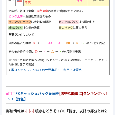
26:15
要人発言
あり)
文字が、普通→
太字
→
赤色太字
の順番で重要なものになる。
ピンク太字
→金融政策関連のもの
オレンジのバック
は金融政策関連
ピンクのバック
は米国の材料
緑のバック
は企業の決算
黄のバック
は要人発言
重要ランクについて
米国の経済指標は
→
→
→
→
→
→
の7段階で表記
その他の経済指標は
→
→
→
の4段階で表記
※15時～20時に市場予想値(コンセンサス)の最新の数値をチェックし、更新し
た数値は赤字で表記
当コンテンツについての免罪事項・ご利用上注意点
■□□
FXキャッシュバック企画を
[お得な順番に]ランキング化！
→→【詳細】
詳細情報は
↓↓↓
続きをどうぞ！(※「続き」以降の部分とは2