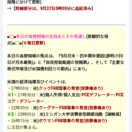
段階に分けて更新)
→【
詳細部分は、9月27日5時30分に追記済み
】
■□■
本日の為替相場の注目点とその見通し
(客観的な視
点)
■□■
(
※毎日更新
)
本日の為替相場の焦点は、『9月月末・四半期末要因(週明け30
日が月末最後)』と『自民党総裁選の投開票』、そして『主要な
株式市場及び米国債利回りの動向』にあり。
米国の経済指標及びイベントは、
・07時00分：
米)
クックFRB理事の発言(投票権あり)
※1
・21時30分：
米)個人所得
/
個人支出
/
PCEデフレーター
/
PCE
コア・デフレーター
・22時30分：
米)
クーグラーFRB理事の発言(投票権あり)
※2
・23時00分：
米)ミシガン大学消費者信頼感指数【確報値】
・26時15分：
米)
ボウマンFRB理事の発言(投票権あり)
に注目が集まる。