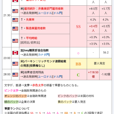
人
人
米)
雇用統計
：
非農業部門雇用者数
+8.0万
+5.7万
→過去発表時[
ユーロドル
][
ドル円
]
人
人
21:30
↑・
失業率
4.2%
4.2%
+0.4万
+0.3万
↑・
製造業雇用者数
人
人
+0.3%
+0.3%
↑・
平均時給
[前月比/前年比]
+3.5%
+3.5%
加)Ivey購買部協会指数
-
56.2
→過去発表時[
カナダ円
]
23:00
米)バーキン：リッチモンド連銀総裁
要人発言
の発言(投票権なし)
米)
消費者信用残高
+118.50
28:00
-1.82億
→過去発表時[
ユーロドル
][
ドル円
]
億
文字が、普通→
太字
→
赤色太字
の順番で重要なものになる。
ピンク太字
→金融政策関連のもの
オレンジのバック
は金融政策関連
ピンクのバック
は米国の材料
緑のバック
は企業の決算
黄のバック
は要人発言
重要ランクについて
※米国の経済指標は
→
→
→
→
→
→
の7段階で表記