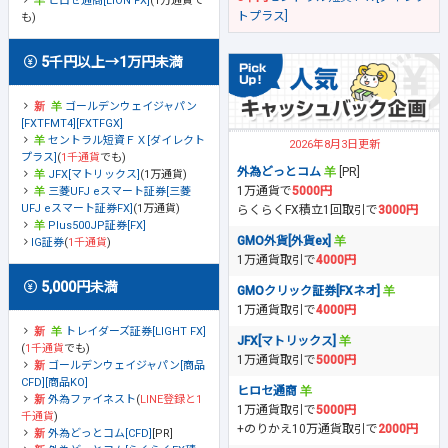
ヒロセ通商[LION FX]
(1万通貨で
トプラス]
も)
5千円以上→1万円未満
ゴールデンウェイジャパン
[FXTFMT4][FXTFGX]
セントラル短資ＦＸ[ダイレクト
2026年8月3日更新
プラス]
(
1千通貨
でも)
外為どっとコム
[PR]
JFX[マトリックス]
(1万通貨)
1万通貨で
5000円
三菱UFJ eスマート証券[三菱
UFJ eスマート証券FX]
(1万通貨)
らくらくFX積立1回取引で
3000円
Plus500JP証券[FX]
GMO外貨[外貨ex]
IG証券
(
1千通貨
)
1万通貨取引で
4000円
5,000円未満
GMOクリック証券[FXネオ]
1万通貨取引で
4000円
トレイダーズ証券[LIGHT FX]
JFX[マトリックス]
(
1千通貨
でも)
1万通貨取引で
5000円
ゴールデンウェイジャパン[商品
CFD][商品KO]
ヒロセ通商
外為ファイネスト
(
LINE登録と1
1万通貨取引で
5000円
千通貨
)
+のりかえ10万通貨取引で
2000円
外為どっとコム[CFD]
[PR]