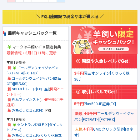
＼ FX口座開設で現金や本が貰える ／
最新キャッシュバック一覧
マークは羊飼いＦＸ限定特典
最新情報：8月3日11時に更新
開設や入金レベルでGet！
▼8月更新分
ゴールデンウェイジャパン
[FXTFMT4][FXTFGX]
3千円
岡三オンライン[くりっく株
ゴールデンウェイジャパン[商品
365]
CFD][商品KO]
SBI FXトレード[FX口座]
(
開設とエ
取引レベルでGet！
ントリー
)
外為ファイネスト
(
LINE登録と1千
5千円
Plus500JP証券[FX]
通貨
)
外為どっとコム[CFD]
[PR]
＋5千円
ゴールデンウェイジャ
▼7月更新分
パン[FXTFMT4][FXTFGX]
セントラル短資ＦＸ[ダイレク
4千円
GMOクリック証券[FXネ
トプラス]
オ]
外為どっとコム[らくらくFX積立]