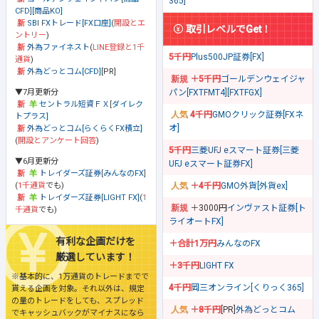
365]
CFD][商品KO]
SBI FXトレード[FX口座]
(
開設とエ
取引レベルでGet！
ントリー
)
外為ファイネスト
(
LINE登録と1千
5千円
Plus500JP証券[FX]
通貨
)
外為どっとコム[CFD]
[PR]
＋5千円
ゴールデンウェイジャ
▼7月更新分
パン[FXTFMT4][FXTFGX]
セントラル短資ＦＸ[ダイレク
4千円
GMOクリック証券[FXネ
トプラス]
オ]
外為どっとコム[らくらくFX積立]
(
開設とアンケート回答
)
5千円
三菱UFJ eスマート証券[三菱
▼6月更新分
UFJ eスマート証券FX]
トレイダーズ証券[みんなのFX]
(
1千通貨
でも)
＋4千円
GMO外貨[外貨ex]
トレイダーズ証券[LIGHT FX]
(
1
＋3000円
インヴァスト証券[ト
千通貨
でも)
ライオートFX]
有利な企画だけを
＋合計1万円
みんなのFX
厳選しています！
＋3千円
LIGHT FX
※基本的に、1万通貨のトレードまでで
4千円
岡三オンライン[くりっく365]
貰える企画を対象。それ以外は、規定
の量のトレードをしても、スプレッド
＋8千円
[PR]
外為どっとコム
でキャッシュバックがマイナスになら