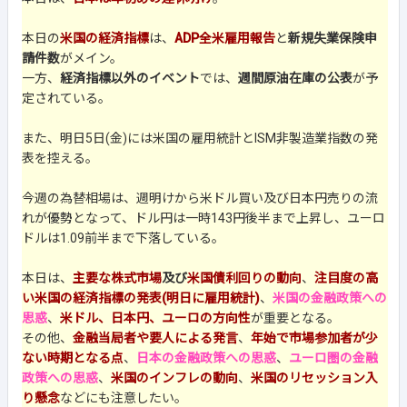
本日の
米国の経済指標
は、
ADP全米雇用報告
と
新規失業保険申
請件数
がメイン。
一方、
経済指標以外のイベント
では、
週間原油在庫の公表
が予
定されている。
また、明日5日(金)には米国の雇用統計とISM非製造業指数の発
表を控える。
今週の為替相場は、週明けから米ドル買い及び日本円売りの流
れが優勢となって、ドル円は一時143円後半まで上昇し、ユーロ
ドルは1.09前半まで下落している。
本日は、
主要な株式市場
及び
米国債利回りの動向
、
注目度の高
い米国の経済指標の発表(明日に雇用統計)
、
米国の金融政策への
思惑
、
米ドル、日本円、ユーロの方向性
が重要となる。
その他、
金融当局者や要人による発言
、
年始で市場参加者が少
ない時期となる点
、
日本の金融政策への思惑
、
ユーロ圏の金融
政策への思惑
、
米国のインフレの動向
、
米国のリセッション入
り懸念
などにも注意したい。