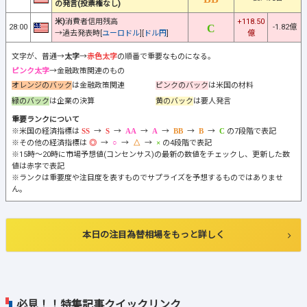
の発言(投票権なし)
米)
消費者信用残高
+118.50
28:00
-1.82億
→過去発表時[
ユーロドル
][
ドル円
]
億
文字が、普通→
太字
→
赤色太字
の順番で重要なものになる。
ピンク太字
→金融政策関連のもの
オレンジのバック
は金融政策関連
ピンクのバック
は米国の材料
緑のバック
は企業の決算
黄のバック
は要人発言
重要ランクについて
※米国の経済指標は
→
→
→
→
→
→
の7段階で表記
※その他の経済指標は
→
→
→
の4段階で表記
※15時～20時に市場予想値(コンセンサス)の最新の数値をチェックし、更新した数
値は赤字で表記
※ランクは重要度や注目度を表すものでサプライズを予想するものではありませ
ん。
本日の注目為替相場をもっと詳しく
必見！！特集記事クイックリンク