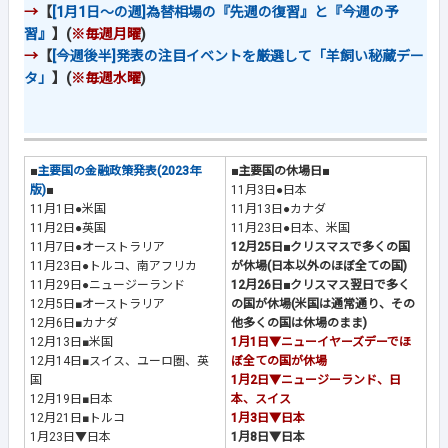
→
【
[1月1日～の週]為替相場の『先週の復習』と『今週の予
習』
】(
※毎週月曜
)
→
【
[今週後半]発表の注目イベントを厳選して「羊飼い秘蔵デー
タ」
】(
※毎週水曜
)
■
主要国の金融政策発表(2023年
■主要国の休場日■
版)
■
11月3日●日本
11月1日●米国
11月13日●カナダ
11月2日●英国
11月23日●日本、米国
11月7日●オーストラリア
12月25日■クリスマスで多くの国
11月23日●トルコ、南アフリカ
が休場(日本以外のほぼ全ての国)
11月29日●ニュージーランド
12月26日■クリスマス翌日で多く
12月5日■オーストラリア
の国が休場(米国は通常通り、その
12月6日■カナダ
他多くの国は休場のまま)
12月13日■米国
1月1日▼ニューイヤーズデーでほ
12月14日■スイス、ユーロ圏、英
ぼ全ての国が休場
国
1月2日▼ニュージーランド、日
12月19日■日本
本、スイス
12月21日■トルコ
1月3日▼日本
1月23日▼日本
1月8日▼日本