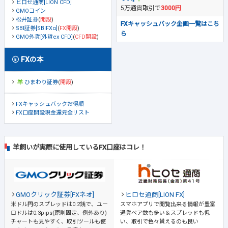
ヒロセ通商[LION CFD]
5万通貨取引で
3000円
GMOコイン
松井証券
(
開設
)
FXキャッシュバック企画一覧はこち
SBI証券[SBIFXα]
(
FX開設
)
ら
GMO外貨[外貨ex CFD]
(
CFD開設
)
FXの本
ひまわり証券
(
開設
)
FXキャッシュバックお得順
FX口座開設現金還元全リスト
羊飼いが実際に使用しているFX口座はコレ！
GMOクリック証券[FXネオ]
ヒロセ通商[LION FX]
米ドル円のスプレッドは0.2銭で、ユー
スマホアプリで閲覧出来る情報が豊富
ロドルは0.3pips(原則固定、例外あり)
通貨ペア数も多い＆スプレッドも低
チャートも見やすく、取引ツールも使
い、取引で色々貰えるのも良い