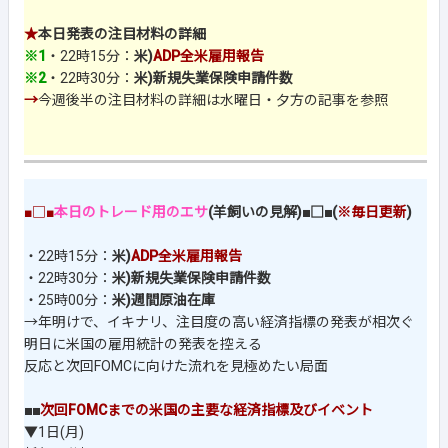
★
本日発表の注目材料の詳細
※1
・22時15分：
米)
ADP全米雇用報告
※2
・22時30分：
米)新規失業保険申請件数
→
今週後半の注目材料の詳細は水曜日・夕方の記事を参照
■□■
本日のトレード用のエサ
(羊飼いの見解)■□■(
※毎日更新
)
・22時15分：
米)
ADP全米雇用報告
・22時30分：
米)新規失業保険申請件数
・25時00分：
米)週間原油在庫
→年明けで、イキナリ、注目度の高い経済指標の発表が相次ぐ
明日に米国の雇用統計の発表を控える
反応と次回FOMCに向けた流れを見極めたい局面
■■
次回FOMCまでの米国の主要な経済指標及びイベント
▼1日(月)