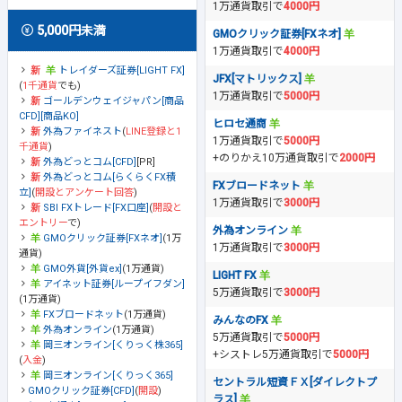
1万通貨取引で
4000円
5,000円未満
GMOクリック証券[FXネオ]
1万通貨取引で
4000円
トレイダーズ証券[LIGHT FX]
JFX[マトリックス]
(
1千通貨
でも)
1万通貨取引で
5000円
ゴールデンウェイジャパン[商品
CFD][商品KO]
ヒロセ通商
外為ファイネスト
(
LINE登録と1
1万通貨取引で
5000円
千通貨
)
+のりかえ10万通貨取引で
2000円
外為どっとコム[CFD]
[PR]
外為どっとコム[らくらくFX積
FXブロードネット
立]
(
開設とアンケート回答
)
1万通貨取引で
3000円
SBI FXトレード[FX口座]
(
開設と
エントリー
で)
外為オンライン
GMOクリック証券[FXネオ]
(1万
1万通貨取引で
3000円
通貨)
GMO外貨[外貨ex]
(1万通貨)
LIGHT FX
アイネット証券[ループイフダン]
5万通貨取引で
3000円
(1万通貨)
FXブロードネット
(1万通貨)
みんなのFX
外為オンライン
(1万通貨)
5万通貨取引で
5000円
岡三オンライン[くりっく株365]
+シストレ5万通貨取引で
5000円
(
入金
)
岡三オンライン[くりっく365]
セントラル短資ＦＸ[ダイレクトプ
GMOクリック証券[CFD]
(
開設
)
ラス]