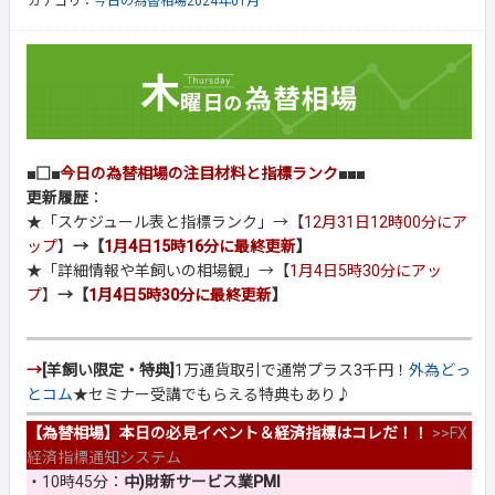
カテゴリ：
今日の為替相場2024年01月
■□■
今日の為替相場の注目材料と指標ランク
■■■
更新履歴
：
★「スケジュール表と指標ランク」→【
12月31日12時00分にア
ップ
】
→【
1月4日15時16分に最終更新
】
★「詳細情報や羊飼いの相場観」→【
1月4日5時30分にアッ
プ
】
→【
1月4日5時30分に最終更新
】
→
[羊飼い限定・特典]
1万通貨取引で通常プラス3千円！
外為どっ
とコム
★セミナー受講でもらえる特典もあり♪
【為替相場】本日の必見イベント＆経済指標はコレだ！！
>>
FX
経済指標通知システム
・10時45分：
中)財新サービス業PMI