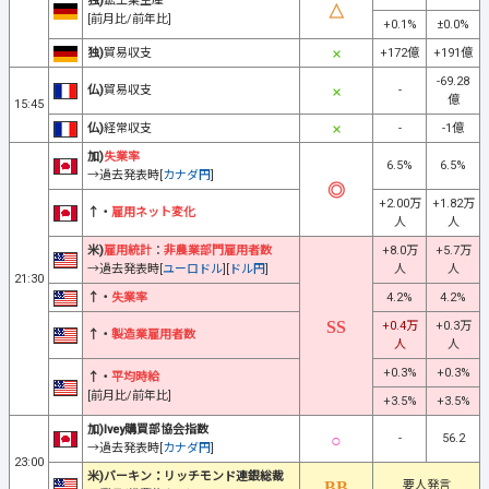
独)
鉱工業生産
[前月比/前年比]
+0.1%
±0.0%
独)
貿易収支
+172億
+191億
-69.28
仏)
貿易収支
-
億
15:45
仏)
経常収支
-
-1億
加)
失業率
6.5%
6.5%
→過去発表時[
カナダ円
]
+2.00万
+1.82万
↑・
雇用ネット変化
人
人
米)
雇用統計
：
非農業部門雇用者数
+8.0万
+5.7万
→過去発表時[
ユーロドル
][
ドル円
]
人
人
21:30
↑・
失業率
4.2%
4.2%
+0.4万
+0.3万
↑・
製造業雇用者数
人
人
+0.3%
+0.3%
↑・
平均時給
[前月比/前年比]
+3.5%
+3.5%
加)Ivey購買部協会指数
-
56.2
→過去発表時[
カナダ円
]
23:00
米)バーキン：リッチモンド連銀総裁
要人発言