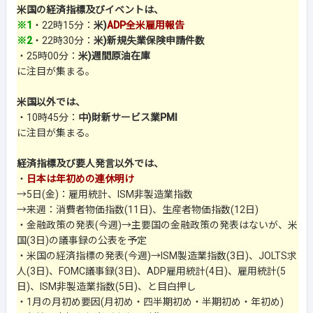
米国の経済指標及びイベントは、
※1
・22時15分：
米)
ADP全米雇用報告
※2
・22時30分：
米)新規失業保険申請件数
・25時00分：
米)週間原油在庫
に注目が集まる。
米国以外では、
・10時45分：
中)財新サービス業PMI
に注目が集まる。
経済指標及び要人発言以外では、
・
日本は年初めの連休明け
→5日(金)：雇用統計、ISM非製造業指数
→来週：消費者物価指数(11日)、生産者物価指数(12日)
・金融政策の発表(今週)→主要国の金融政策の発表はないが、米
国(3日)の議事録の公表を予定
・米国の経済指標の発表(今週)→ISM製造業指数(3日)、JOLTS求
人(3日)、FOMC議事録(3日)、ADP雇用統計(4日)、雇用統計(5
日)、ISM非製造業指数(5日)、と目白押し
・
1月の月初め要因(月初め・四半期初め・半期初め・年初め)