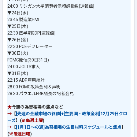
24:00 ミシガン大学消費者信頼感指数[速報値]
▼24日(水)
23:45 製造業PMI
▼25日(木)
22:30 四半期GDP[速報値]
▼26日(金)
22:30 PCEデフレーター
▼30日(火)
FOMC開催(30日31日)
24:00 JOLTS求人
▼31日(水)
22:15 ADP雇用統計
28:00 FOMC政策金利＆声明
28:30 パウエルFRB議長の記者会見
★
今週の為替相場の焦点など
→
【
[先週の金融市場の終値]+[主要国・政策金利]12月29日クロ
ーズ
】(
※毎週土曜
)
→
【
[1月1日～の週]為替相場の注目材料スケジュールと焦点
】
(
※毎週日曜
)