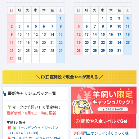
日
月
火
水
木
金
土
日
月
火
水
木
金
土
1
1
2
3
4
2
3
4
5
6
7
8
5
6
7
8
9
10
11
9
10
11
12
13
14
15
12
13
14
15
16
17
18
16
17
18
19
20
21
22
19
20
21
22
23
24
25
23
24
25
26
27
28
29
26
27
28
29
30
31
30
31
＼ FX口座開設で現金や本が貰える ／
最新キャッシュバック一覧
マークは羊飼いＦＸ限定特典
最新情報：8月3日11時に更新
開設や入金レベルでGet！
▼8月更新分
ゴールデンウェイジャパン
[FXTFMT4][FXTFGX]
3千円
岡三オンライン[くりっく株
ゴールデンウェイジャパン[商品