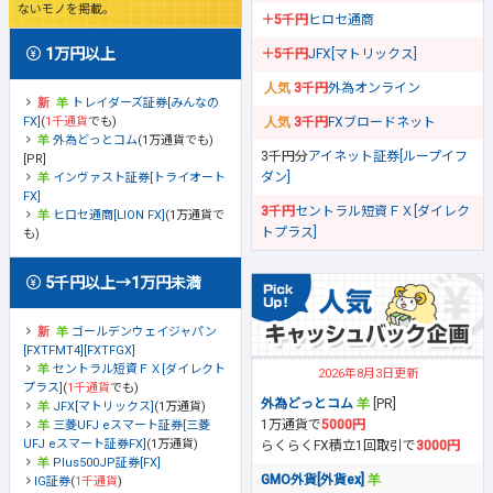
ないモノを掲載。
＋5千円
ヒロセ通商
1万円以上
＋5千円
JFX[マトリックス]
3千円
外為オンライン
トレイダーズ証券[みんなの
FX]
(
1千通貨
でも)
3千円
FXブロードネット
外為どっとコム
(1万通貨でも)
3千円分
アイネット証券[ループイフ
[PR]
ダン]
インヴァスト証券[トライオート
FX]
3千円
セントラル短資ＦＸ[ダイレク
ヒロセ通商[LION FX]
(1万通貨で
トプラス]
も)
5千円以上→1万円未満
ゴールデンウェイジャパン
[FXTFMT4][FXTFGX]
セントラル短資ＦＸ[ダイレクト
2026年8月3日更新
プラス]
(
1千通貨
でも)
外為どっとコム
[PR]
JFX[マトリックス]
(1万通貨)
1万通貨で
5000円
三菱UFJ eスマート証券[三菱
UFJ eスマート証券FX]
(1万通貨)
らくらくFX積立1回取引で
3000円
Plus500JP証券[FX]
GMO外貨[外貨ex]
IG証券
(
1千通貨
)