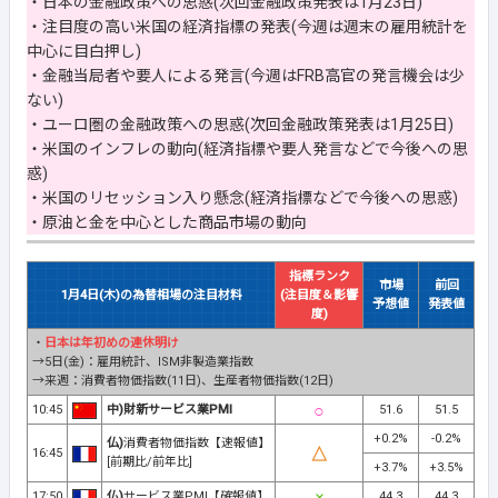
・日本の金融政策への思惑(次回金融政策発表は1月23日)
・注目度の高い米国の経済指標の発表(今週は週末の雇用統計を
中心に目白押し)
・金融当局者や要人による発言(今週はFRB高官の発言機会は少
ない)
・ユーロ圏の金融政策への思惑(次回金融政策発表は1月25日)
・米国のインフレの動向(経済指標や要人発言などで今後への思
惑)
・米国のリセッション入り懸念(経済指標などで今後への思惑)
・原油と金を中心とした商品市場の動向
指標ランク
市場
前回
1月4日(木)の為替相場の注目材料
(注目度＆影響
予想値
発表値
度)
・
日本は年初めの連休明け
→5日(金)：雇用統計、ISM非製造業指数
→来週：消費者物価指数(11日)、生産者物価指数(12日)
10:45
中)財新サービス業PMI
51.6
51.5
+0.2%
-0.2%
仏)
消費者物価指数【速報値】
16:45
[前期比/前年比]
+3.7%
+3.5%
17:50
仏)
サービス業PMI【確報値】
44.3
44.3