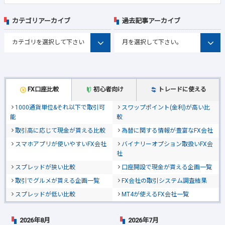
カテゴリアーカイブ
過去記事アーカイブ
FX口座比較
初心者向け
トレードに使える
1000通貨単位&それ以下で取引可
スワップポイント(金利)が高い比
能
較
取引高に応じて現金が貰える比較
為替に関する情報が豊富なFX会社
スマホアプリが使いやすいFX会社
バイナリーオプション取扱いFX会
社
スプレッドが狭い比較
口座開設で現金が貰える企画一覧
取引でグルメが貰える企画一覧
FX会社の取引システム調査結果
スプレッドが低い比較
MT4が使えるFX会社一覧
2026年8月
2026年7月