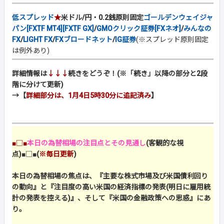
低スプレッド
★
米ドル/円・0.2銭原則固定
ゴールデンウェイジャ
パン[FXTF MT4][FXTF GX]
/
GMOクリック証券[FXネオ]
/
みんなの
FX
/
LIGHT FX
/
FXブロードネット
/
IG証券
(※スプレッド原則固定
は例外あり)
詳細情報は
↓↓↓
続きをどうぞ！(※「続き」以降の部分と2段
階に分けて更新)
→【
詳細部分は、1月4日5時30分に追記済み
】
■□■
本日の為替相場の注目点とその見通し
(客観的な視
点)
■□■
(
※毎日更新
)
本日の為替相場の焦点は、『主要な株式市場及び米国債利回り
の動向』と『注目度の高い米国の経済指標の発表(明日に雇用統
計の発表を控える)』、そして『米国の金融政策への思惑』にあ
り。