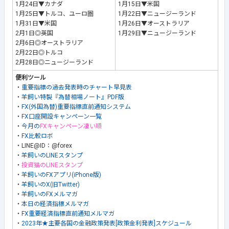
1月24日▼カナダ
1月15日▼米国
1月25日▼トルコ、ユーロ圏
1月22日▼ニュージーランド
1月31日▼米国
1月26日▼オーストラリア
2月1日◎英国
1月29日▼ニュージーランド
2月6日◎オーストラリア
2月22日◎トルコ
2月28日◎ニュージーランド
便利ツール
・
重要指標の過去発表時のチャート早見表
・
羊飼い特製『為替相場ノート』PDF版
・
FX(外国為替)重要指標直前通知システム
・
FX口座開設キャンペーン一覧
・
今月の
FXキャンペーン凄い順
・
FX比較ロボ
・LINE@ID：@forex
・
羊飼いのLINEスタンプ
・
投資猫のLINEスタンプ
・
羊飼いのFXアプリ(iPhone版)
・
羊飼いのX(旧Twitter)
・
羊飼いのFXメルマガ
・
本日の経済指標メルマガ
・
FX重要経済指標直前通知メルマガ
・
2023年★主要各国の金融政策発表[政策金利発表]スケジュール