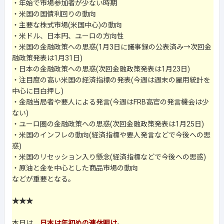
・年始で市場参加者が少ない時期
・米国の国債利回りの動向
・主要な株式市場(米国中心)の動向
・米ドル、日本円、ユーロの方向性
・米国の金融政策への思惑(1月3日に議事録の公表済み→次回金
融政策発表は1月31日)
・日本の金融政策への思惑(次回金融政策発表は1月23日)
・注目度の高い米国の経済指標の発表(今週は週末の雇用統計を
中心に目白押し)
・金融当局者や要人による発言(今週はFRB高官の発言機会は少
ない)
・ユーロ圏の金融政策への思惑(次回金融政策発表は1月25日)
・米国のインフレの動向(経済指標や要人発言などで今後への思
惑)
・米国のリセッション入り懸念(経済指標などで今後への思惑)
・原油と金を中心とした商品市場の動向
などが重要となる。
★★★
本日は、
日本は年初めの連休明け
。