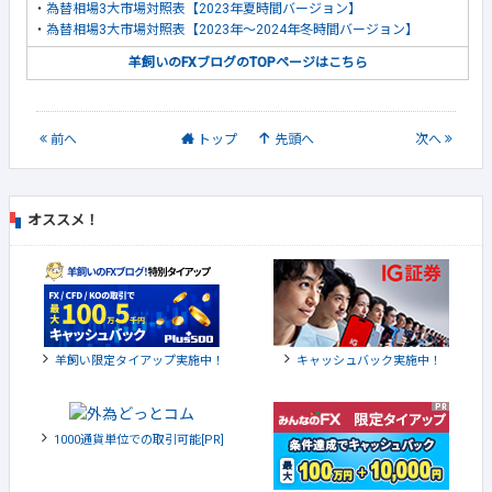
・
為替相場3大市場対照表【2023年夏時間バージョン】
・
為替相場3大市場対照表【2023年～2024年冬時間バージョン】
羊飼いのFXブログのTOPページはこちら
前
へ
トップ
先頭へ
次
へ
オススメ！
羊飼い限定タイアップ実施中！
キャッシュバック実施中！
1000通貨単位での取引可能[PR]