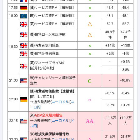
17:55
独)
サービス業PMI【確報値】
48.4
48.4
18:00
欧)
サービス業PMI【確報値】
48.1
48.1
英)
サービス業PMI【確報値】
52.7
52.7
48.8千
47.4千
英)
住宅ローン承認件数
件
件
英)
消費者信用残高
+14億
+13億
18:30
英)
住宅証券融資高
+2億
-1億
-
+0.3%
英)
マネーサプライM4
[前月比/前年比]
-
-3.8%
米)
チャレンジャー人員削減予
21:30
-
-40.8%
定数
独)消費者物価指数【速報値】
+0.1%
-0.4%
[前月比/前年比]
22:00
→過去発表時[
ユーロドル
][
ユ
+3.7%
+3.2%
ーロ円
]
米)
ADP全米雇用報告
+11.5万
+10.3万
22:15
→過去発表時[
ユーロドル
][
ド
人
人
ル円
]
米)新規失業保険申請件数
21.6万
21.8万
22:30
→過去発表時[
ユーロドル
][
ド