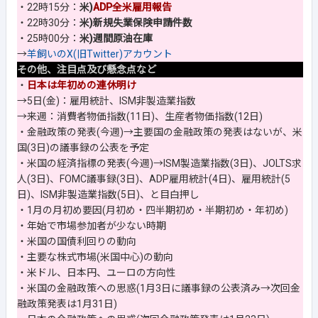
・22時15分：
米)
ADP全米雇用報告
・22時30分：
米)新規失業保険申請件数
・25時00分：
米)週間原油在庫
→
羊飼いのX(旧Twitter)アカウント
その他、注目点及び懸念点など
・
日本は年初めの連休明け
→5日(金)：雇用統計、ISM非製造業指数
→来週：消費者物価指数(11日)、生産者物価指数(12日)
・金融政策の発表(今週)→主要国の金融政策の発表はないが、米
国(3日)の議事録の公表を予定
・米国の経済指標の発表(今週)→ISM製造業指数(3日)、JOLTS求
人(3日)、FOMC議事録(3日)、ADP雇用統計(4日)、雇用統計(5
日)、ISM非製造業指数(5日)、と目白押し
・
1月の月初め要因(月初め・四半期初め・半期初め・年初め)
・年始で市場参加者が少ない時期
・米国の国債利回りの動向
・主要な株式市場(米国中心)の動向
・米ドル、日本円、ユーロの方向性
・米国の金融政策への思惑(1月3日に議事録の公表済み→次回金
融政策発表は1月31日)