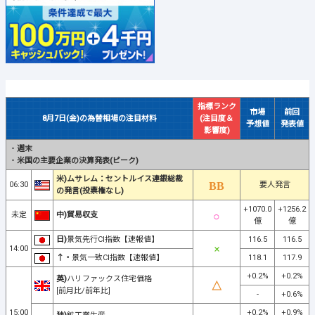
指標ランク
市場
前回
8月7日(金)の為替相場の注目材料
(注目度＆
予想値
発表値
影響度)
・
週末
・
米国の主要企業の決算発表(ピーク)
米)ムサレム：セントルイス連銀総裁
06:30
要人発言
の発言(投票権なし)
+1070.0
+1256.2
未定
中)貿易収支
億
億
日)
景気先行CI指数【速報値】
116.5
116.5
14:00
↑・
景気一致CI指数【速報値】
118.1
117.9
+0.2%
+0.2%
英)
ハリファックス住宅価格
[前月比/前年比]
-
+0.6%
15:00
+0.2%
+0.9%