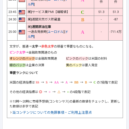
件
件
ル円
]
23:45
米)
サービス業PMI【確報値】
51.3
51.3
24:30
米)
週間天然ガス貯蔵量
-
-87
米)週間原油在庫
25:00
→過去発表時[
ユーロドル
][
ド
-
-711.4万
ル円
]
文字が、普通→
太字
→
赤色太字
の順番で重要なものになる。
ピンク太字
→金融政策関連のもの
オレンジのバック
は金融政策関連
ピンクのバック
は米国の材料
緑のバック
は企業の決算
黄のバック
は要人発言
重要ランクについて
米国の経済指標は
→
→
→
→
→
→
の7段階で表記
その他の経済指標は
→
→
→
の4段階で表記
※15時～20時に市場予想値(コンセンサス)の最新の数値をチェックし、更新し
た数値は赤字で表記
当コンテンツについての免罪事項・ご利用上注意点