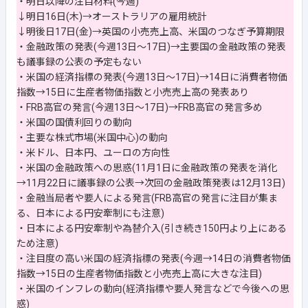
・明日以降の注目材料(今週)
↓明日16日(木)→オーストラリアの雇用統計
↓明後日17日(金)→英国の小売売上高、米国のつなぎ予算期限
・金融政策の発表(今週13日～17日)→主要国の金融政策の発表
も議事録の公表の予定もない
・米国の経済指標の発表(今週13日～17日)→14日に消費者物価
指数→15日に生産者物価指数と小売売上高の発表あり
・FRB高官の発言(今週13日～17日)→FRB高官の発言多め
・米国の国債利回りの動向
・主要な株式市場(米国中心)の動向
・米ドル、日本円、ユーロの方向性
・米国の金融政策への思惑(11月1日に金融政策の発表を消化
→11月22日に議事録の公表→次回の金融政策発表は12月13日)
・金融当局者や要人による発言(FRB高官の発言に注目が集ま
る、日本による円安牽制にも注意)
・日本による円安牽制や為替介入(引き続き150円より上にある
ため注意)
・注目度の高い米国の経済指標の発表(今週→14日の消費者物価
指数→15日の生産者物価指数と小売売上高に大きな注目)
・米国のインフレの動向(経済指標や要人発言などで今後への思
惑)