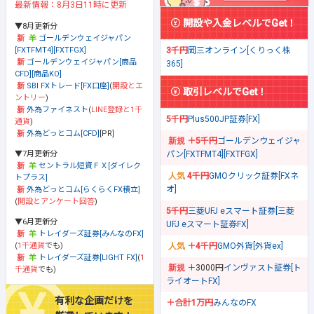
最新情報：8月3日11時に更新
開設や入金レベルでGet！
▼8月更新分
ゴールデンウェイジャパン
[FXTFMT4][FXTFGX]
3千円
岡三オンライン[くりっく株
ゴールデンウェイジャパン[商品
365]
CFD][商品KO]
SBI FXトレード[FX口座]
(
開設とエ
取引レベルでGet！
ントリー
)
外為ファイネスト
(
LINE登録と1千
5千円
Plus500JP証券[FX]
通貨
)
外為どっとコム[CFD]
[PR]
＋5千円
ゴールデンウェイジャ
▼7月更新分
パン[FXTFMT4][FXTFGX]
セントラル短資ＦＸ[ダイレク
4千円
GMOクリック証券[FXネ
トプラス]
オ]
外為どっとコム[らくらくFX積立]
(
開設とアンケート回答
)
5千円
三菱UFJ eスマート証券[三菱
▼6月更新分
UFJ eスマート証券FX]
トレイダーズ証券[みんなのFX]
(
1千通貨
でも)
＋4千円
GMO外貨[外貨ex]
トレイダーズ証券[LIGHT FX]
(
1
＋3000円
インヴァスト証券[ト
千通貨
でも)
ライオートFX]
有利な企画だけを
＋合計1万円
みんなのFX