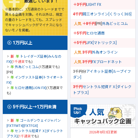
厳選しています！
＋3千円
LIGHT FX
※基本的に、1万通貨のトレードまでで
4千円
岡三オンライン[くりっく365]
貰える企画を対象。それ以外は、規定
の量のトレードをしても、スプレッド
＋8千円
[PR]
外為どっとコム
でキャッシュバックがマイナスになら
ないモノを掲載。
＋5千円
ヒロセ通商
1万円以上
＋5千円
JFX[マトリックス]
3千円
外為オンライン
トレイダーズ証券[みんなの
FX]
(
1千通貨
でも)
3千円
FXブロードネット
外為どっとコム
(1万通貨でも)
3千円分
アイネット証券[ループイフ
[PR]
ダン]
インヴァスト証券[トライオート
FX]
3千円
セントラル短資ＦＸ[ダイレク
ヒロセ通商[LION FX]
(1万通貨で
トプラス]
も)
5千円以上→1万円未満
ゴールデンウェイジャパン
[FXTFMT4][FXTFGX]
セントラル短資ＦＸ[ダイレクト
2026年8月3日更新
プラス]
(
1千通貨
でも)