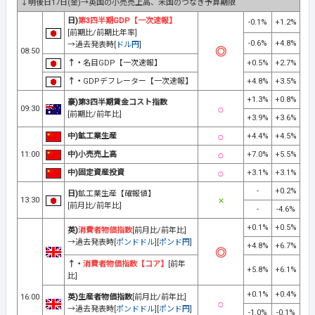
↓明後日17日(金)→英国の小売売上高、米国のつなぎ予算期限
日)
第3四半期GDP【一次速報】
-0.1%
+1.2%
[前期比/前期比年率]
-0.6%
+4.8%
→過去発表時[
ドル円
]
08:50
↑・
名目GDP【一次速報】
+0.5%
+2.7%
↑・
GDPデフレーター【一次速報】
+4.8%
+3.5%
+1.3%
+0.8%
豪)第3四半期賃金コスト指数
09:30
[前期比/前年比]
+3.9%
+3.6%
中)鉱工業生産
+4.4%
+4.5%
11:00
中)小売売上高
+7.0%
+5.5%
中)固定資産投資
+3.1%
+3.1%
-
+0.2%
日)
鉱工業生産【確報値】
13:30
[前月比/前年比]
-
-4.6%
+0.1%
+0.5%
英)
消費者物価指数
[前月比/前年比]
→過去発表時[
ポンドドル
][
ポンド円
]
+4.8%
+6.7%
↑・
消費者物価指数【コア】
[前年
+5.8%
+6.1%
比]
+0.1%
+0.4%
16:00
英)生産者物価指数
[前月比/前年比]
→過去発表時[
ポンドドル
][
ポンド円
]
-1.0%
-0.1%