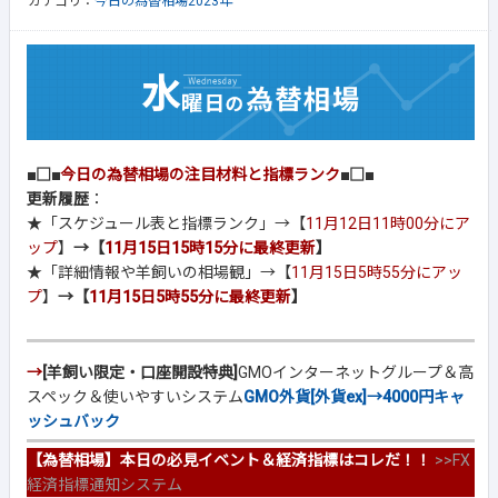
カテゴリ：
今日の為替相場2023年
■□■
今日の為替相場の注目材料と指標ランク
■□■
更新履歴
：
★「スケジュール表と指標ランク」→【
11月12日11時00分にア
ップ
】
→【
11月15日15時15分に最終更新
】
★「詳細情報や羊飼いの相場観」→【
11月15日5時55分にアッ
プ
】
→【
11月15日5時55分に最終更新
】
→
[羊飼い限定・口座開設特典]
GMOインターネットグループ＆高
スペック＆使いやすいシステム
GMO外貨[外貨ex]→4000円キャ
ッシュバック
【為替相場】本日の必見イベント＆経済指標はコレだ！！
>>
FX
経済指標通知システム