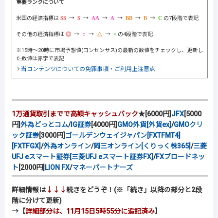
重要ランクについて
米国の経済指標は
→
→
→
→
→
→
の7段階で表記
その他の経済指標は
→
→
→
の4段階で表記
※15時～20時に市場予想値(コンセンサス)の最新の数値をチェックし、更新し
た数値は赤字で表記
当コンテンツについての免罪事項・ご利用上注意点
1万通貨取引までで高額キャッシュバック
★[6000円]
JFX
[5000
円]
外為どっとコム
/
IG証券
[4000円]
GMO外貨[外貨ex]
/
GMOクリ
ック証券
[3000円]
ゴールデンウェイジャパン[FXTFMT4]
[FXTFGX]
/
外為オンライン
/
岡三オンライン[くりっく株365]
/
三菱
UFJ eスマート証券[三菱UFJ eスマート証券FX]
/
FXブロードネッ
ト
[2000円]
LION FX
/
マネーパートナーズ
詳細情報は
↓↓↓
続きをどうぞ！(※「続き」以降の部分と2段
階に分けて更新)
→【
詳細部分は、11月15日5時55分に追記済み
】