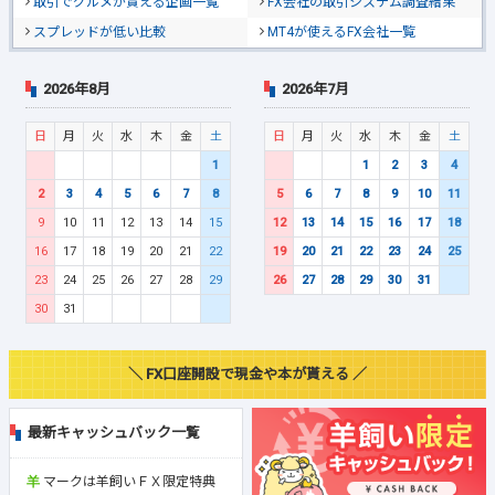
取引でグルメが貰える企画一覧
FX会社の取引システム調査結果
スプレッドが低い比較
MT4が使えるFX会社一覧
2026年8月
2026年7月
日
月
火
水
木
金
土
日
月
火
水
木
金
土
1
1
2
3
4
2
3
4
5
6
7
8
5
6
7
8
9
10
11
9
10
11
12
13
14
15
12
13
14
15
16
17
18
16
17
18
19
20
21
22
19
20
21
22
23
24
25
23
24
25
26
27
28
29
26
27
28
29
30
31
30
31
＼ FX口座開設で現金や本が貰える ／
最新キャッシュバック一覧
マークは羊飼いＦＸ限定特典