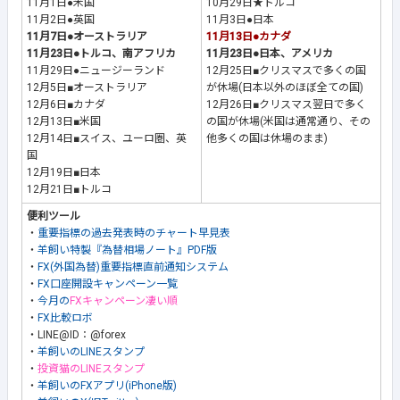
11月1日●米国
10月29日★トルコ
11月2日●英国
11月3日●日本
11月7日●オーストラリア
11月13日●カナダ
11月23日●トルコ、南アフリカ
11月23日●日本、アメリカ
11月29日●ニュージーランド
12月25日■クリスマスで多くの国
12月5日■オーストラリア
が休場(日本以外のほぼ全ての国)
12月6日■カナダ
12月26日■クリスマス翌日で多く
12月13日■米国
の国が休場(米国は通常通り、その
12月14日■スイス、ユーロ圏、英
他多くの国は休場のまま)
国
12月19日■日本
12月21日■トルコ
便利ツール
・
重要指標の過去発表時のチャート早見表
・
羊飼い特製『為替相場ノート』PDF版
・
FX(外国為替)重要指標直前通知システム
・
FX口座開設キャンペーン一覧
・
今月の
FXキャンペーン凄い順
・
FX比較ロボ
・LINE@ID：@forex
・
羊飼いのLINEスタンプ
・
投資猫のLINEスタンプ
・
羊飼いのFXアプリ(iPhone版)