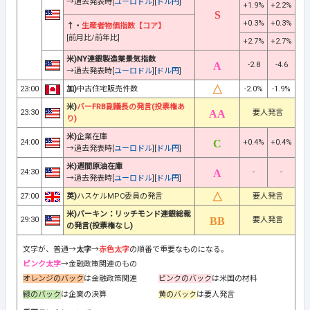
→過去発表時[
ユーロドル
][
ドル円
]
+1.9%
+2.2%
+0.3%
+0.3%
↑・
生産者物価指数【コア】
[前月比/前年比]
+2.7%
+2.7%
米)NY連銀製造業景気指数
-2.8
-4.6
→過去発表時[
ユーロドル
][
ドル円
]
23:00
加)
中古住宅販売件数
-2.0%
-1.9%
米)
バーFRB副議長の発言(投票権あ
23:30
要人発言
り)
米)
企業在庫
24:00
+0.4%
+0.4%
→過去発表時[
ユーロドル
][
ドル円
]
米)週間原油在庫
24:30
-
-
→過去発表時[
ユーロドル
][
ドル円
]
27:00
英)
ハスケルMPC委員の発言
要人発言
米)バーキン：リッチモンド連銀総裁
29:30
要人発言
の発言(投票権なし)
文字が、普通→
太字
→
赤色太字
の順番で重要なものになる。
ピンク太字
→金融政策関連のもの
オレンジのバック
は金融政策関連
ピンクのバック
は米国の材料
緑のバック
は企業の決算
黄のバック
は要人発言