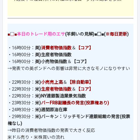
■□■
本日のトレード用のエサ
(羊飼いの見解)■□■(
※毎日更新
)
・16時00分：
英)
消費者物価指数
＆
【コア】
・16時00分：
英)生産者物価指数
・16時00分：
英)小売物価指数
＆
【コア】
→発表での英ポンドへの影響は非常に大きなモノになりやすい
・22時30分：
米)
小売売上高
＆
【除自動車】
・22時30分：
米)
生産者物価指数
＆
【コア】
・22時30分：
米)NY連銀製造業景気指数
・23時30分：
米)
バーFRB副議長の発言(投票権あり)
・24時30分：
米)週間原油在庫
・29時30分：
米)バーキン：リッチモンド連銀総裁の発言(投票
権なし)
→昨日の消費者物価指数の発表で大きく反応
米ドル売り・米株買いの流れ