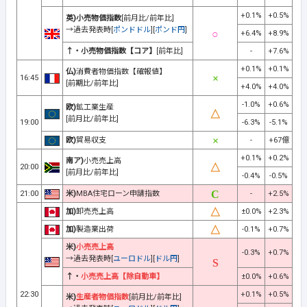
+0.1%
+0.5%
英)小売物価指数
[前月比/前年比]
→過去発表時[
ポンドドル
][
ポンド円
]
+6.4%
+8.9%
↑・小売物価指数【コア】
[前年比]
-
+7.6%
+0.1%
+0.1%
仏)
消費者物価指数【確報値】
16:45
[前期比/前年比]
+4.0%
+4.0%
-1.0%
+0.6%
欧)
鉱工業生産
[前月比/前年比]
19:00
-6.3%
-5.1%
欧)
貿易収支
-
+67億
+0.1%
+0.2%
南ア)
小売売上高
20:00
[前月比/前年比]
-0.4%
-0.5%
21:00
米)
MBA住宅ローン申請指数
-
+2.5%
加)
卸売売上高
±0.0%
+2.3%
加)
製造業出荷
-0.1%
+0.7%
米)
小売売上高
-0.3%
+0.7%
→過去発表時[
ユーロドル
][
ドル円
]
↑・
小売売上高【除自動車】
±0.0%
+0.6%
22:30
+0.1%
+0.5%
米)
生産者物価指数
[前月比/前年比]