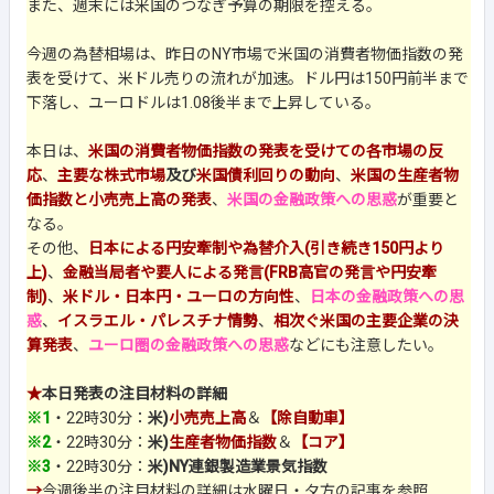
また、週末には米国のつなぎ予算の期限を控える。
今週の為替相場は、昨日のNY市場で米国の消費者物価指数の発
表を受けて、米ドル売りの流れが加速。ドル円は150円前半まで
下落し、ユーロドルは1.08後半まで上昇している。
本日は、
米国の消費者物価指数の発表を受けての各市場の反
応
、
主要な株式市場
及び
米国債利回りの動向
、
米国の生産者物
価指数と小売売上高の発表
、
米国の金融政策への思惑
が重要と
なる。
その他、
日本による円安牽制や為替介入(引き続き150円より
上)
、
金融当局者や要人による発言(FRB高官の発言や円安牽
制)
、
米ドル・日本円・ユーロの方向性
、
日本の金融政策への思
惑
、
イスラエル・パレスチナ情勢
、
相次ぐ米国の主要企業の決
算発表
、
ユーロ圏の金融政策への思惑
などにも注意したい。
★
本日発表の注目材料の詳細
※1
・22時30分：
米)
小売売上高
＆
【除自動車】
※2
・22時30分：
米)
生産者物価指数
＆
【コア】
※3
・22時30分：
米)NY連銀製造業景気指数
→
今週後半の注目材料の詳細は水曜日・夕方の記事を参照