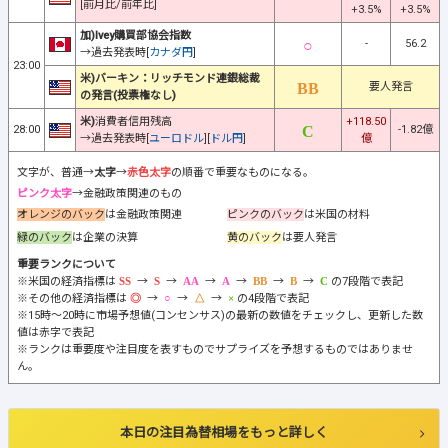
[前月比/前年比]
+3.5%
+3.5%
加)Ivey購買部協会指数
-
56.2
→過去発表時[
カナダ円
]
23:00
米)バーキン：リッチモンド連銀総裁
要人発言
の発言(投票権なし)
米)
消費者信用残高
+118.50
28:00
-1.82億
→過去発表時[
ユーロドル
][
ドル円
]
億
文字が、普通→
太字
→
赤色太字
の順番で重要なものになる。
ピンク太字
→金融政策関連のもの
オレンジのバック
は金融政策関連
ピンクのバック
は米国の材料
緑のバック
は企業の決算
黄のバック
は要人発言
重要ランクについて
※米国の経済指標は
→
→
→
→
→
→
の7段階で表記
※その他の経済指標は
→
→
→
の4段階で表記
※15時～20時に市場予想値(コンセンサス)の最新の数値をチェックし、更新した数
値は赤字で表記
※ランクは重要度や注目度を表すものでサプライズを予想するものではありませ
ん。
本日の注目為替相場をもっと詳しく