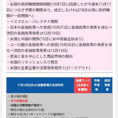
・米国の政府機関閉鎖問題(10月1日に回避したが今週末11月17
日につなぎ予算の期限あり、成立しなければ18日以降に政府機
関が一部閉鎖へ)
・イスラエル・パレスチナ情勢
・日本の金融政策への思惑(10月31日に金融政策の発表を消化→
次回の金融政策発表は12月19日)
・米国と中国の関係(15日に米中首脳会談あり)
・ユーロ圏の金融政策への思惑(10月26日に金融政策の発表を消
化→次回の金融政策発表は12月14日)
・原油と金を中心とした商品市場の動向
・米国のリセッション入り懸念
・米国の主要企業の決算発表相次ぐ(ピークアウト)
指標ランク
市場
前回
11月15日(水)の為替相場の注目材料
(注目度＆
予想
発表
影響度)
値
値
・
五十日(15日)
・
米中首脳会談
・
米国の決算発表が相次ぐ
・明日以降の注目材料(今週)
↓明日16日(木)→オーストラリアの雇用統計