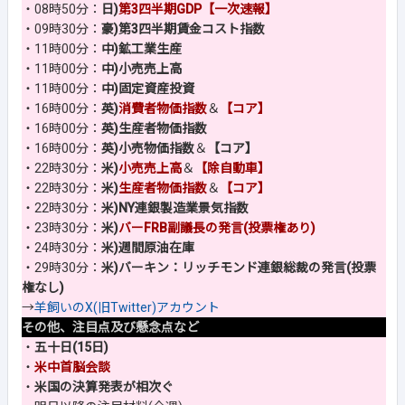
・08時50分：
日)
第3四半期GDP【一次速報】
・09時30分：
豪)第3四半期賃金コスト指数
・11時00分：
中)鉱工業生産
・11時00分：
中)小売売上高
・11時00分：
中)固定資産投資
・16時00分：
英)
消費者物価指数
＆
【コア】
・16時00分：
英)生産者物価指数
・16時00分：
英)小売物価指数
＆
【コア】
・22時30分：
米)
小売売上高
＆
【除自動車】
・22時30分：
米)
生産者物価指数
＆
【コア】
・22時30分：
米)NY連銀製造業景気指数
・23時30分：
米)
バーFRB副議長の発言(投票権あり)
・24時30分：
米)週間原油在庫
・29時30分：
米)バーキン：リッチモンド連銀総裁の発言(投票
権なし)
→
羊飼いのX(旧Twitter)アカウント
その他、注目点及び懸念点など
・
五十日(15日)
・
米中首脳会談
・
米国の決算発表が相次ぐ