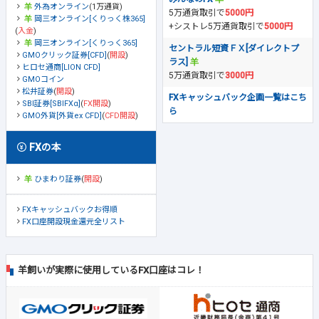
外為オンライン
(1万通貨)
5万通貨取引で
5000円
岡三オンライン[くりっく株365]
+シストレ5万通貨取引で
5000円
(
入金
)
岡三オンライン[くりっく365]
セントラル短資ＦＸ[ダイレクトプ
GMOクリック証券[CFD]
(
開設
)
ラス]
ヒロセ通商[LION CFD]
5万通貨取引で
3000円
GMOコイン
松井証券
(
開設
)
FXキャッシュバック企画一覧はこち
SBI証券[SBIFXα]
(
FX開設
)
ら
GMO外貨[外貨ex CFD]
(
CFD開設
)
FXの本
ひまわり証券
(
開設
)
FXキャッシュバックお得順
FX口座開設現金還元全リスト
羊飼いが実際に使用しているFX口座はコレ！