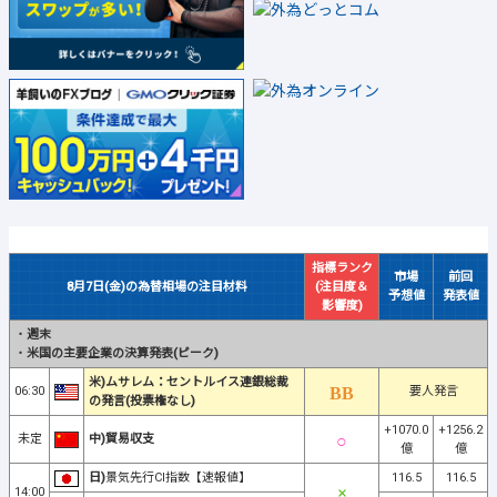
指標ランク
市場
前回
8月7日(金)の為替相場の注目材料
(注目度＆
予想値
発表値
影響度)
・
週末
・
米国の主要企業の決算発表(ピーク)
米)ムサレム：セントルイス連銀総裁
06:30
要人発言
の発言(投票権なし)
+1070.0
+1256.2
未定
中)貿易収支
億
億
日)
景気先行CI指数【速報値】
116.5
116.5
14:00