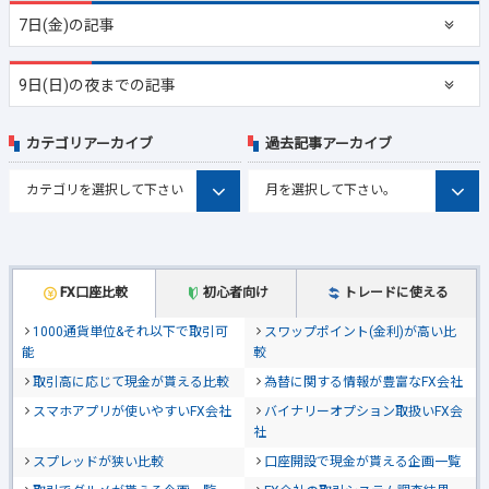
7日(金)の記事
9日(日)の夜までの記事
カテゴリアーカイブ
過去記事アーカイブ
FX口座比較
初心者向け
トレードに使える
1000通貨単位&それ以下で取引可
スワップポイント(金利)が高い比
能
較
取引高に応じて現金が貰える比較
為替に関する情報が豊富なFX会社
スマホアプリが使いやすいFX会社
バイナリーオプション取扱いFX会
社
スプレッドが狭い比較
口座開設で現金が貰える企画一覧