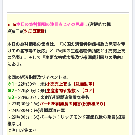
■□■
本日の為替相場の注目点とその見通し
(客観的な視
点)
■□■
(
※毎日更新
)
本日の為替相場の焦点は、『米国の消費者物価指数の発表を受
けての各市場の反応』と『米国の生産者物価指数と小売売上高
の発表』、そして『主要な株式市場及び米国債利回りの動向』
にあり。
米国の経済指標及びイベントは、
※1
・22時30分：
米)
小売売上高
＆
【除自動車】
※2
・22時30分：
米)
生産者物価指数
＆
【コア】
※3
・22時30分：
米)NY連銀製造業景気指数
・23時30分：
米)
バーFRB副議長の発言(投票権あり)
・24時30分：
米)週間原油在庫
・29時30分：
米)バーキン：リッチモンド連銀総裁の発言(投票
権なし)
に注目が集まる。