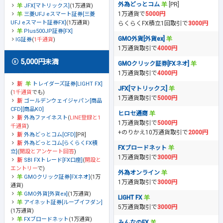
外為どっとコム
[PR]
JFX[マトリックス]
(1万通貨)
1万通貨で
5000円
三菱UFJ eスマート証券[三菱
UFJ eスマート証券FX]
(1万通貨)
らくらくFX積立1回取引で
3000円
Plus500JP証券[FX]
GMO外貨[外貨ex]
IG証券
(
1千通貨
)
1万通貨取引で
4000円
5,000円未満
GMOクリック証券[FXネオ]
1万通貨取引で
4000円
トレイダーズ証券[LIGHT FX]
JFX[マトリックス]
(
1千通貨
でも)
1万通貨取引で
5000円
ゴールデンウェイジャパン[商品
CFD][商品KO]
ヒロセ通商
外為ファイネスト
(
LINE登録と1
1万通貨取引で
5000円
千通貨
)
+のりかえ10万通貨取引で
2000円
外為どっとコム[CFD]
[PR]
外為どっとコム[らくらくFX積
FXブロードネット
立]
(
開設とアンケート回答
)
1万通貨取引で
3000円
SBI FXトレード[FX口座]
(
開設と
エントリー
で)
外為オンライン
GMOクリック証券[FXネオ]
(1万
1万通貨取引で
3000円
通貨)
GMO外貨[外貨ex]
(1万通貨)
LIGHT FX
アイネット証券[ループイフダン]
5万通貨取引で
3000円
(1万通貨)
FXブロードネット
(1万通貨)
みんなのFX