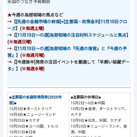
米国のつなぎ予算期限
★
今週の為替相場の焦点など
→
【
[先週の金融市場の終値]+[主要国・政策金利]11月10日クロ
ーズ
】(
※毎週土曜
)
→
【
[11月13日～の週]為替相場の注目材料スケジュールと焦点
】
(
※毎週日曜
)
→
【
[11月13日～の週]為替相場の『先週の復習』と『今週の予
習』
】(
※毎週月曜
)
→
【[今週後半]発表の注目イベントを厳選して「羊飼い秘蔵デー
タ」】(
※毎週水曜
)
■
主要国の金融政策発表(2023年
■主要国の休場日■
版)
■
10月2日～6日★中国
10月3日★オーストラリア
10月2日★香港、オーストラリア、
10月4日★ニュージーランド
カナダ
10月25日★カナダ
10月9日★日本、米国、カナダ
10月26日★ユーロ圏、トルコ
10月23日★ニュージーランド、香
10月31日★日本
港、中国