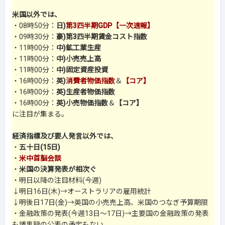
米国以外では、
・08時50分：
日)
第3四半期GDP【一次速報】
・09時30分：
豪)第3四半期賃金コスト指数
・11時00分：
中)鉱工業生産
・11時00分：
中)小売売上高
・11時00分：
中)固定資産投資
・16時00分：
英)
消費者物価指数
＆
【コア】
・16時00分：
英)生産者物価指数
・16時00分：
英)小売物価指数
＆
【コア】
に注目が集まる。
経済指標及び要人発言以外では、
・
五十日(15日)
・
米中首脳会談
・
米国の決算発表が相次ぐ
・明日以降の注目材料(今週)
↓明日16日(木)→オーストラリアの雇用統計
↓明後日17日(金)→英国の小売売上高、米国のつなぎ予算期限
・金融政策の発表(今週13日～17日)→主要国の金融政策の発表
も議事録の公表の予定もない