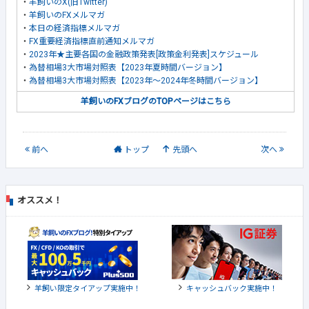
・
羊飼いのX(旧Twitter)
・
羊飼いのFXメルマガ
・
本日の経済指標メルマガ
・
FX重要経済指標直前通知メルマガ
・
2023年★主要各国の金融政策発表[政策金利発表]スケジュール
・
為替相場3大市場対照表【2023年夏時間バージョン】
・
為替相場3大市場対照表【2023年～2024年冬時間バージョン】
羊飼いのFXブログのTOPページはこちら
前
へ
トップ
先頭へ
次
へ
オススメ！
羊飼い限定タイアップ実施中！
キャッシュバック実施中！