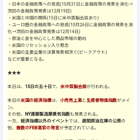
・日本の金融政策への思惑(10月31日に金融政策の発表を消化→
次回の金融政策発表は12月19日)
・米国と中国の関係(15日に米中首脳会談あり)
・ユーロ圏の金融政策への思惑(10月26日に金融政策の発表を消
化→次回の金融政策発表は12月14日)
・原油と金を中心とした商品市場の動向
・米国のリセッション入り懸念
・米国の主要企業の決算発表相次ぐ(ピークアウト)
などが重要となる。
★★★
本日は、
15日の五十日
で、
米中首脳会談
が行われる。
本日の
米国の経済指標
は、
小売売上高
と
生産者物価指数
がメイ
ン。
その他、
NY連銀製造業景気指数
も発表される。
一方、
経済指標以外のイベント
では、
週間原油在庫の公表
の
他、
複数のFRB高官の発言
が予定されている。