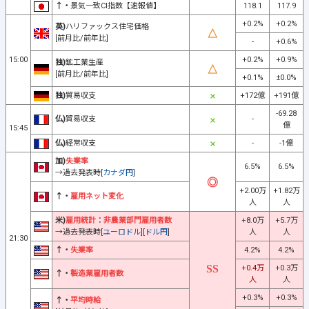
↑・
景気一致CI指数【速報値】
118.1
117.9
+0.2%
+0.2%
英)
ハリファックス住宅価格
[前月比/前年比]
-
+0.6%
15:00
+0.2%
+0.9%
独)
鉱工業生産
[前月比/前年比]
+0.1%
±0.0%
独)
貿易収支
+172億
+191億
-69.28
仏)
貿易収支
-
億
15:45
仏)
経常収支
-
-1億
加)
失業率
6.5%
6.5%
→過去発表時[
カナダ円
]
+2.00万
+1.82万
↑・
雇用ネット変化
人
人
米)
雇用統計
：
非農業部門雇用者数
+8.0万
+5.7万
→過去発表時[
ユーロドル
][
ドル円
]
人
人
21:30
↑・
失業率
4.2%
4.2%
+0.4万
+0.3万
↑・
製造業雇用者数
人
人
+0.3%
+0.3%
↑・
平均時給