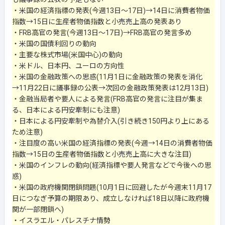
・米国の経済指標の発表(今週13日～17日)→14日に消費者物価
指数→15日に生産者物価指数と小売売上高の発表あり
・FRB高官の発言(今週13日～17日)→FRB高官の発言多め
・米国の国債利回りの動向
・主要な株式市場(米国中心)の動向
・米ドル、日本円、ユーロの方向性
・米国の金融政策への思惑(11月1日に金融政策の発表を消化
→11月22日に議事録の公表→次回の金融政策発表は12月13日)
・金融当局者や要人による発言(FRB高官の発言に注目が集ま
る、日本による円安牽制にも注意)
・日本による円安牽制や為替介入(引き続き150円より上にある
ため注意)
・注目度の高い米国の経済指標の発表(今週→14日の消費者物価
指数→15日の生産者物価指数と小売売上高に大きな注目)
・米国のインフレの動向(経済指標や要人発言などで今後への思
惑)
・米国の政府機関閉鎖問題(10月1日に回避したが今週末11月17
日につなぎ予算の期限あり、成立しなければ18日以降に政府機
関が一部閉鎖へ)
・イスラエル・パレスチナ情勢