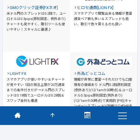
GMOクリック証券[FXネオ]
ヒロセ通商[LION FX]
米ドル円のスプレッドは0.2銭で、ユー
スマホアプリで閲覧出来る情報が豊富
ロドルは0.3pips(原則固定、例外あり)
通貨ペア数も多い＆スプレッドも低
チャートも見やすく、取引ツールも使
い、取引で色々貰えるのも良い
いやすい！スキャルに最適♪
LIGHT FX
外為どっとコム
スマホアプリが使いやすい＆チャート
情報が非常に豊富→それだけでも口座
が見やすい
1回の発注上限が20万通貨
保有の価値あり
ドル円0.2銭原則固定
までの条件付きだが→ドル円のスプレ
(例外あり)(12/1am9:00時点)＆ユーロ
ッドは0.18銭でユーロドルは0.28銭＆
ドル0.3pips原則固定(例外あり)
スワップ金利も優遇
(12/1am9:00時点)で実用的 [PR](キャ
ンペーンスプレッド)(詳細は公式HPを
ご確認ください)