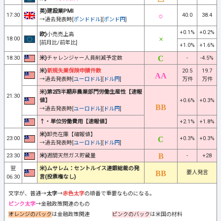
英)建設業PMI
17:30
40.0
38.4
→過去発表時[
ポンドドル
][
ポンド円
]
+0.1%
+0.2%
欧)
小売売上高
18:00
[前月比/前年比]
+1.0%
+1.6%
18:30
米)
チャレンジャー人員削減予定数
-
-4.5%
米)
新規失業保険申請件数
20.5
19.7
→過去発表時[
ユーロドル
][
ドル円
]
万件
万件
米)第2四半期非農業部門労働生産性【速報
21:30
値】
+0.6%
+0.3%
→過去発表時[
ユーロドル
][
ドル円
]
↑・単位労働費用【速報値】
+2.1%
+1.8%
米)
卸売在庫【確報値】
23:00
+0.3%
+0.3%
→過去発表時[
ユーロドル
][
ドル円
]
23:30
米)
週間天然ガス貯蔵量
-
+28
翌
米)ムサレム：セントルイス連銀総裁の発
要人発言
06:30
言(投票権なし)
文字が、普通→
太字
→
赤色太字
の順番で重要なものになる。
ピンク太字
→金融政策関連のもの
オレンジのバック
は金融政策関連
ピンクのバック
は米国の材料