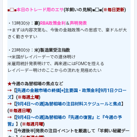
■□■
本日のトレード用のエサ
(羊飼いの見解)■□■(
※毎日更新
)
・13時30分：
豪)
RBA政策金利
＆
声明発表
→まずは内容次第も、今後の金融政策への思惑で、豪ドルが大
きく動きやすい
・23時00分：
米)製造業受注指数
→米国がレイバーデーでの連休明け
米雇用統計発表明けで、再来週にはFOMCを控える
レイバーデー明けのここからの流れを見極めたい
★
今週の為替相場の焦点など
→
【
[先週の金融市場の終値]+[主要国・政策金利]9月1日クロー
ズ
】(
※毎週土曜
)
→
【
[9月4日～の週]為替相場の注目材料スケジュールと焦点
】
(
※毎週日曜
)
→
【
[9月4日～の週]為替相場の『先週の復習』と『今週の予
習』
】(
※毎週月曜
)
→
【[今週後半]発表の注目イベントを厳選して「羊飼い秘蔵デー