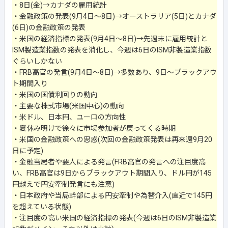
・8日(金)→カナダの雇用統計
・金融政策の発表(9月4日～8日)→オーストラリア(5日)とカナダ
(6日)の金融政策の発表
・米国の経済指標の発表(9月4日～8日)→先週末に雇用統計と
ISM製造業指数の発表を消化し、今週は6日のISM非製造業指数
ぐらいしかない
・FRB高官の発言(9月4日～8日)→多数あり、9日～ブラックアウ
ト期間入り
・米国の国債利回りの動向
・主要な株式市場(米国中心)の動向
・米ドル、日本円、ユーロの方向性
・夏休み明けで徐々に市場参加者が戻ってくる時期
・米国の金融政策への思惑(次回の金融政策発表は再来週9月20
日に予定)
・金融当局者や要人による発言(FRB高官の発言への注目度高
い、FRB高官は9日からブラックアウト期間入り、ドル円が145
円越えで円安牽制発言にも注意)
・日本政府や当局幹部による円安牽制や為替介入(直近で145円
を超えている状態)
・注目度の高い米国の経済指標の発表(今週は6日のISM非製造業