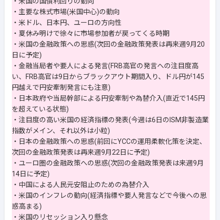
・米国の国債利回りの動向
・主要な株式市場(米国中心)の動向
・米ドル、日本円、ユーロの方向性
・夏休み明けで徐々に市場参加者が戻ってくる時期
・米国の金融政策への思惑(次回の金融政策発表は再来週9月20
日に予定)
・金融当局者や要人による発言(FRB高官の発言への注目度高
い、FRB高官は9日からブラックアウト期間入り、ドル円が145
円越えで円安牽制発言にも注意)
・日本政府や当局幹部による円安牽制や為替介入(直近で145円
を超えている状態)
・注目度の高い米国の経済指標の発表(今週は6日のISM非製造業
指数がメイン、それ以外は小粒)
・日本の金融政策への思惑(前回にYCCの運用柔軟化策を決定、
次回の金融政策発表は再来週9月22日に予定)
・ユーロ圏の金融政策への思惑(次回の金融政策発表は来週9月
14日に予定)
・中国による人民元安阻止のための為替介入
・米国のインフレの動向(経済指標や要人発言などで今後への思
惑高まる)
・米国のリセッション入り懸念