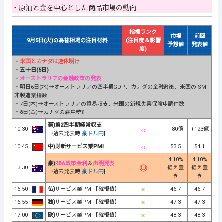
・原油と金を中心とした商品市場の動向
指標ランク
市場
前回
9月5日(火)の為替相場の注目材料
(注目度＆影響
予想値
発表値
度)
・
米国とカナダは連休明け
・
五十日(5日)
・
オーストラリアの金融政策の発表
・明日6日(水)→オーストラリアの四半期GDP、カナダの金融政策、米国のISM
非製造業指数
・7日(木)→オーストラリアの貿易収支、米国の新規失業保険申請件数
・8日(金)→カナダの雇用統計
豪)第2四半期経常収支
10:30
+80億
+123億
→過去発表時[
豪ドル円
]
10:45
中)財新サービス業PMI
53.5
54.1
4.10%
4.10%
豪)
RBA政策金利
＆
声明発表
13:30
据え置
据え置
→過去発表時[
豪ドル円
]
き
き
16:50
仏)
サービス業PMI【確報値】
46.7
46.7
16:55
独)
サービス業PMI【確報値】
47.3
47.3
17:00
欧)
サービス業PMI【確報値】
48.3
48.3