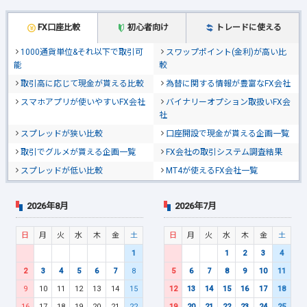
FX口座比較
初心者向け
トレードに使える
1000通貨単位&それ以下で取引可
スワップポイント(金利)が高い比
能
較
取引高に応じて現金が貰える比較
為替に関する情報が豊富なFX会社
スマホアプリが使いやすいFX会社
バイナリーオプション取扱いFX会
社
スプレッドが狭い比較
口座開設で現金が貰える企画一覧
取引でグルメが貰える企画一覧
FX会社の取引システム調査結果
スプレッドが低い比較
MT4が使えるFX会社一覧
2026年8月
2026年7月
日
月
火
水
木
金
土
日
月
火
水
木
金
土
1
1
2
3
4
2
3
4
5
6
7
8
5
6
7
8
9
10
11
9
10
11
12
13
14
15
12
13
14
15
16
17
18
16
17
18
19
20
21
22
19
20
21
22
23
24
25