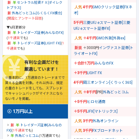
セントラル短資ＦＸ[ダイレク
4千円
GMOクリック証券[FXネ
トプラス]
オ]
外為どっとコム[らくらくFX積立]
(
開設とアンケート回答
)
5千円
三菱UFJ eスマート証券[三菱
▼6月更新分
UFJ eスマート証券FX]
トレイダーズ証券[みんなのFX]
(
1千通貨
でも)
＋4千円
GMO外貨[外貨ex]
トレイダーズ証券[LIGHT FX]
(
1
＋3000円
インヴァスト証券[ト
千通貨
でも)
ライオートFX]
有利な企画だけを
＋合計1万円
みんなのFX
厳選しています！
＋3千円
LIGHT FX
※基本的に、1万通貨のトレードまでで
4千円
岡三オンライン[くりっく365]
貰える企画を対象。それ以外は、規定
の量のトレードをしても、スプレッド
＋8千円
[PR]
外為どっとコム
でキャッシュバックがマイナスになら
ないモノを掲載。
＋5千円
ヒロセ通商
1万円以上
＋5千円
JFX[マトリックス]
3千円
外為オンライン
トレイダーズ証券[みんなの
FX]
(
1千通貨
でも)
3千円
FXブロードネット
外為どっとコム
(1万通貨でも)