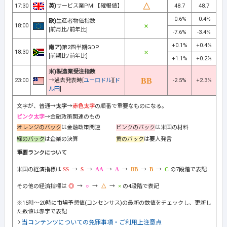
17:30
英)
サービス業PMI【確報値】
48.7
48.7
-0.6%
-0.4%
欧)
生産者物価指数
18:00
[前月比/前年比]
-7.6%
-3.4%
+0.1%
+0.4%
南ア)
第2四半期GDP
18:30
[前期比/前年比]
+1.1%
+0.2%
米)製造業受注指数
23:00
→過去発表時[
ユーロドル
][
ド
-2.5%
+2.3%
ル円
]
文字が、普通→
太字
→
赤色太字
の順番で重要なものになる。
ピンク太字
→金融政策関連のもの
オレンジのバック
は金融政策関連
ピンクのバック
は米国の材料
緑のバック
は企業の決算
黄のバック
は要人発言
重要ランクについて
米国の経済指標は
→
→
→
→
→
→
の7段階で表記
その他の経済指標は
→
→
→
の4段階で表記
※15時～20時に市場予想値(コンセンサス)の最新の数値をチェックし、更新し
た数値は赤字で表記
当コンテンツについての免罪事項・ご利用上注意点