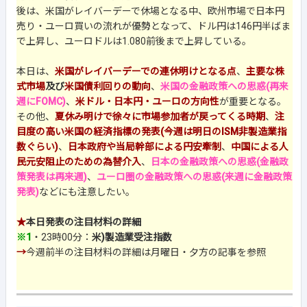
後は、米国がレイバーデーで休場となる中、欧州市場で日本円
売り・ユーロ買いの流れが優勢となって、ドル円は146円半ばま
で上昇し、ユーロドルは1.080前後まで上昇している。
本日は、
米国がレイバーデーでの連休明けとなる点
、
主要な株
式市場
及び
米国債利回りの動向
、
米国の金融政策への思惑(再来
週にFOMC)
、
米ドル・日本円・ユーロの方向性
が重要となる。
その他、
夏休み明けで徐々に市場参加者が戻ってくる時期
、
注
目度の高い米国の経済指標の発表(今週は明日のISM非製造業指
数ぐらい)
、
日本政府や当局幹部による円安牽制
、
中国による人
民元安阻止のための為替介入
、
日本の金融政策への思惑(金融政
策発表は再来週)
、
ユーロ圏の金融政策への思惑(来週に金融政策
発表)
などにも注意したい。
★
本日発表の注目材料の詳細
※1
・23時00分：
米)製造業受注指数
→
今週前半の注目材料の詳細は月曜日・夕方の記事を参照