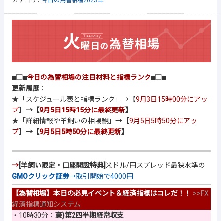
カテゴリ：
今日の為替相場2023年
■□■
今日の為替相場の注目材料と指標ランク
■□■
更新履歴
：
★「スケジュール表と指標ランク」→【
9月3日15時00分にアッ
プ
】
→【
9月5日15時15分に最終更新
】
★「詳細情報や羊飼いの相場観」→【
9月5日5時50分にアッ
プ
】
→【
9月5日5時50分に最終更新
】
→
[羊飼い限定・口座開設特典]
米ドル/円スプレッド最狭水準の
GMOクリック証券
→取引開始で4000円
【為替相場】本日の必見イベント＆経済指標はコレだ！！
>>
FX
経済指標通知システム
・10時30分：
豪)第2四半期経常収支