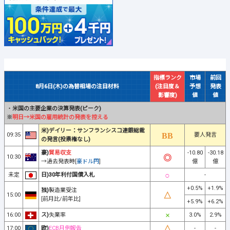
指標ランク
市場
前回
8月6日(木)の為替相場の注目材料
(注目度＆
予想
発表
影響度)
値
値
・
米国の主要企業の決算発表(ピーク)
※
明日→米国の雇用統計の発表を控える
米)デイリー：サンフランシスコ連銀総裁
09:35
要人発言
の発言(投票権なし)
豪)
貿易収支
-10.80
-30.18
10:30
→過去発表時[
豪ドル円
]
億
億
未定
日)30年利付国債入札
-
+0.5%
+1.9%
独)
製造業受注
15:00
[前月比/前年比]
+5.9%
+6.2%
16:00
ス)
失業率
3.0%
2.9%
17:00
欧)
ECB月例報告
-
-