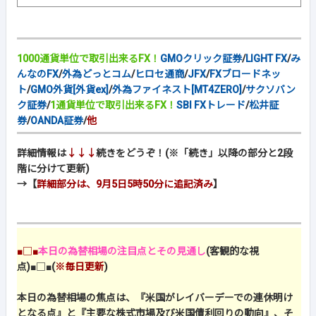
1000通貨単位で取引出来るFX！
GMOクリック証券
/
LIGHT FX
/
み
んなのFX
/
外為どっとコム
/
ヒロセ通商
/
JFX
/
FXブロードネッ
ト
/
GMO外貨[外貨ex]
/
外為ファイネスト[MT4ZERO]
/
サクソバン
ク証券
/
1通貨単位で取引出来るFX！
SBI FXトレード
/
松井証
券
/
OANDA証券
/
他
詳細情報は
↓↓↓
続きをどうぞ！(※「続き」以降の部分と2段
階に分けて更新)
→【
詳細部分は、9月5日5時50分に追記済み
】
■□■
本日の為替相場の注目点とその見通し
(客観的な視
点)
■□■
(
※毎日更新
)
本日の為替相場の焦点は、『米国がレイバーデーでの連休明け
となる点』と『主要な株式市場及び米国債利回りの動向』、そ