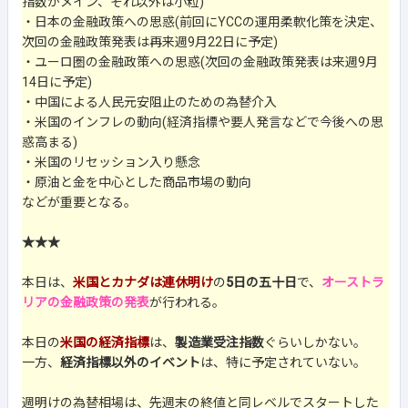
指数がメイン、それ以外は小粒)
・日本の金融政策への思惑(前回にYCCの運用柔軟化策を決定、
次回の金融政策発表は再来週9月22日に予定)
・ユーロ圏の金融政策への思惑(次回の金融政策発表は来週9月
14日に予定)
・中国による人民元安阻止のための為替介入
・米国のインフレの動向(経済指標や要人発言などで今後への思
惑高まる)
・米国のリセッション入り懸念
・原油と金を中心とした商品市場の動向
などが重要となる。
★★★
本日は、
米国とカナダは連休明け
の
5日の五十日
で、
オーストラ
リアの金融政策の発表
が行われる。
本日の
米国の経済指標
は、
製造業受注指数
ぐらいしかない。
一方、
経済指標以外のイベント
は、特に予定されていない。
週明けの為替相場は、先週末の終値と同レベルでスタートした