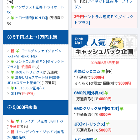
3千円分
アイネット証券[ループイフ
[PR]
ダン]
インヴァスト証券[トライオート
FX]
3千円
セントラル短資ＦＸ[ダイレク
ヒロセ通商[LION FX]
(1万通貨で
トプラス]
も)
5千円以上→1万円未満
ゴールデンウェイジャパン
[FXTFMT4][FXTFGX]
セントラル短資ＦＸ[ダイレクト
2026年8月3日更新
プラス]
(
1千通貨
でも)
外為どっとコム
[PR]
JFX[マトリックス]
(1万通貨)
1万通貨で
5000円
三菱UFJ eスマート証券[三菱
UFJ eスマート証券FX]
(1万通貨)
らくらくFX積立1回取引で
3000円
Plus500JP証券[FX]
GMO外貨[外貨ex]
IG証券
(
1千通貨
)
1万通貨取引で
4000円
5,000円未満
GMOクリック証券[FXネオ]
1万通貨取引で
4000円
トレイダーズ証券[LIGHT FX]
JFX[マトリックス]
(
1千通貨
でも)
1万通貨取引で
5000円
ゴールデンウェイジャパン[商品
CFD][商品KO]