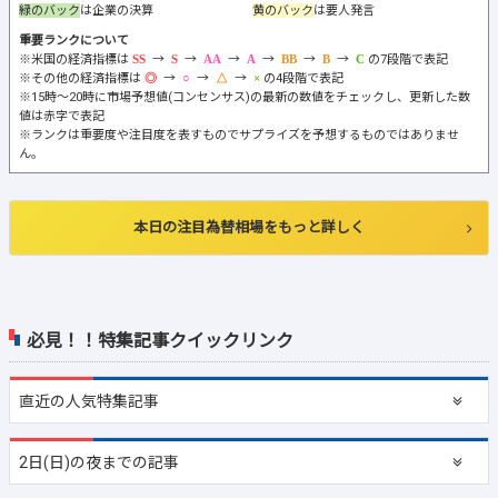
緑のバック
は企業の決算
黄のバック
は要人発言
重要ランクについて
※米国の経済指標は
→
→
→
→
→
→
の7段階で表記
※その他の経済指標は
→
→
→
の4段階で表記
※15時～20時に市場予想値(コンセンサス)の最新の数値をチェックし、更新した数
値は赤字で表記
※ランクは重要度や注目度を表すものでサプライズを予想するものではありませ
ん。
本日の注目為替相場をもっと詳しく
必見！！特集記事クイックリンク
直近の
人気特集記事
2日(日)の夜までの記事