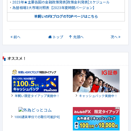
・
2023年★主要各国の金融政策発表[政策金利発表]スケジュール
・
為替相場3大市場対照表【2023年夏時間バージョン】
羊飼いのFXブログのTOPページはこちら
前
へ
トップ
先頭へ
次
へ
オススメ！
羊飼い限定タイアップ実施中！
キャッシュバック実施中！
1000通貨単位での取引可能[PR]