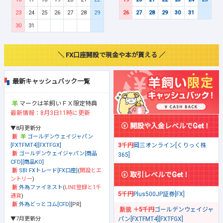
23
24
25
26
27
28
29
26
27
28
29
30
31
30
31
＼ FX口座開設で現金や本が貰える ／
最新キャッシュバック一覧
マークは羊飼いＦＸ限定特典
最新情報：8月3日11時に更新
開設や入金レベルでGet！
▼8月更新分
ゴールデンウェイジャパン
[FXTFMT4][FXTFGX]
3千円
岡三オンライン[くりっく株
ゴールデンウェイジャパン[商品
365]
CFD][商品KO]
SBI FXトレード[FX口座]
(
開設とエ
取引レベルでGet！
ントリー
)
外為ファイネスト
(
LINE登録と1千
5千円
Plus500JP証券[FX]
通貨
)
外為どっとコム[CFD]
[PR]
＋5千円
ゴールデンウェイジャ
▼7月更新分
パン[FXTFMT4][FXTFGX]