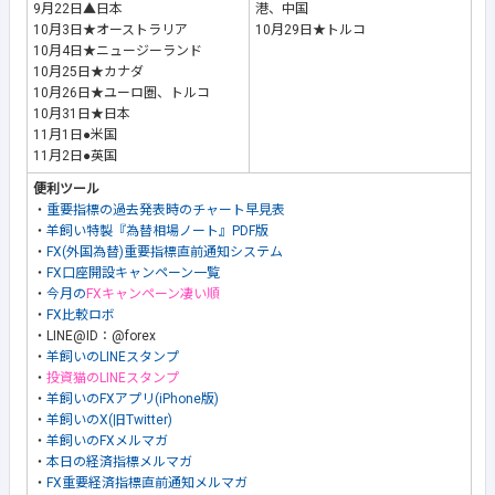
9月22日▲日本
港、中国
10月3日★オーストラリア
10月29日★トルコ
10月4日★ニュージーランド
10月25日★カナダ
10月26日★ユーロ圏、トルコ
10月31日★日本
11月1日●米国
11月2日●英国
便利ツール
・
重要指標の過去発表時のチャート早見表
・
羊飼い特製『為替相場ノート』PDF版
・
FX(外国為替)重要指標直前通知システム
・
FX口座開設キャンペーン一覧
・
今月の
FXキャンペーン凄い順
・
FX比較ロボ
・LINE@ID：@forex
・
羊飼いのLINEスタンプ
・
投資猫のLINEスタンプ
・
羊飼いのFXアプリ(iPhone版)
・
羊飼いのX(旧Twitter)
・
羊飼いのFXメルマガ
・
本日の経済指標メルマガ
・
FX重要経済指標直前通知メルマガ