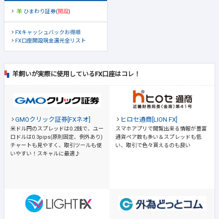
ひまわり証券
(
開設
)
FXキャッシュバックお得順
FX口座開設現金還元全リスト
羊飼いが実際に使用しているFX口座はコレ！
GMOクリック証券[FXネオ]
ヒロセ通商[LION FX]
米ドル円のスプレッドは0.2銭で、ユー
スマホアプリで閲覧出来る情報が豊富
ロドルは0.3pips(原則固定、例外あり)
通貨ペア数も多い＆スプレッドも低
チャートも見やすく、取引ツールも使
い、取引で色々貰えるのも良い
いやすい！スキャルに最適♪