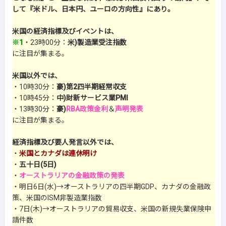
して『米ドル、日本円、ユーロの方向性』にあり。
米国の経済指標及びイベントは、
※1
・23時00分：
米)製造業受注指数
に注目が集まる。
米国以外では、
・10時30分：
豪)第2四半期経常収支
・10時45分：
中)財新サービス業PMI
・13時30分：
豪)
RBA政策金利
＆
声明発表
に注目が集まる。
経済指標及び要人発言以外では、
・
米国とカナダは連休明け
・
五十日(5日)
・
オーストラリアの金融政策の発表
・明日6日(水)→オーストラリアの四半期GDP、カナダの金融政
策、米国のISM非製造業指数
・7日(木)→オーストラリアの貿易収支、米国の新規失業保険申
請件数