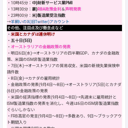
・10時45分：
中)財新サービス業PMI
・13時30分：
豪)
RBA政策金利
＆
声明発表
・23時00分：
米)製造業受注指数
→
羊飼いのX(旧Twitter)アカウント
その他、注目点及び懸念点など
・
米国とカナダは連休明け
・
五十日(5日)
・
オーストラリアの金融政策の発表
・明日6日(水)→オーストラリアの四半期GDP、カナダの金融政
策、米国のISM非製造業指数
・7日(木)→オーストラリアの貿易収支、米国の新規失業保険申
請件数
・8日(金)→カナダの雇用統計
・金融政策の発表(9月4日～8日)→オーストラリア(5日)とカナダ
(6日)の金融政策の発表
・米国の経済指標の発表(9月4日～8日)→先週末に雇用統計と
ISM製造業指数の発表を消化し、今週は6日のISM非製造業指数
ぐらいしかない
・FRB高官の発言(9月4日～8日)→多数あり、9日～ブラックアウ
ト期間入り