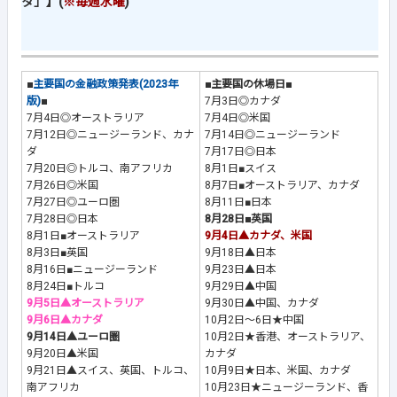
タ」】(
※毎週水曜
)
■
主要国の金融政策発表(2023年
■主要国の休場日■
版)
■
7月3日◎カナダ
7月4日◎オーストラリア
7月4日◎米国
7月12日◎ニュージーランド、カナ
7月14日◎ニュージーランド
ダ
7月17日◎日本
7月20日◎トルコ、南アフリカ
8月1日■スイス
7月26日◎米国
8月7日■オーストラリア、カナダ
7月27日◎ユーロ圏
8月11日■日本
7月28日◎日本
8月28日■英国
8月1日■オーストラリア
9月4日▲カナダ、米国
8月3日■英国
9月18日▲日本
8月16日■ニュージーランド
9月23日▲日本
8月24日■トルコ
9月29日▲中国
9月5日▲オーストラリア
9月30日▲中国、カナダ
9月6日▲カナダ
10月2日～6日★中国
9月14日▲ユーロ圏
10月2日★香港、オーストラリア、
9月20日▲米国
カナダ
9月21日▲スイス、英国、トルコ、
10月9日★日本、米国、カナダ
南アフリカ
10月23日★ニュージーランド、香