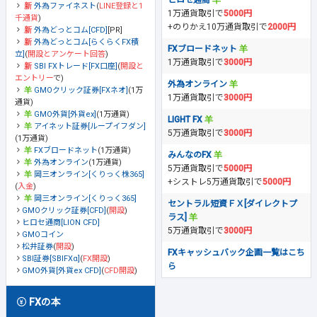
ヒロセ通商
外為ファイネスト
(
LINE登録と1
1万通貨取引で
5000円
千通貨
)
+のりかえ10万通貨取引で
2000円
外為どっとコム[CFD]
[PR]
外為どっとコム[らくらくFX積
FXブロードネット
立]
(
開設とアンケート回答
)
1万通貨取引で
3000円
SBI FXトレード[FX口座]
(
開設と
エントリー
で)
外為オンライン
GMOクリック証券[FXネオ]
(1万
1万通貨取引で
3000円
通貨)
GMO外貨[外貨ex]
(1万通貨)
LIGHT FX
アイネット証券[ループイフダン]
5万通貨取引で
3000円
(1万通貨)
FXブロードネット
(1万通貨)
みんなのFX
外為オンライン
(1万通貨)
5万通貨取引で
5000円
岡三オンライン[くりっく株365]
+シストレ5万通貨取引で
5000円
(
入金
)
岡三オンライン[くりっく365]
セントラル短資ＦＸ[ダイレクトプ
GMOクリック証券[CFD]
(
開設
)
ラス]
ヒロセ通商[LION CFD]
5万通貨取引で
3000円
GMOコイン
松井証券
(
開設
)
FXキャッシュバック企画一覧はこち
SBI証券[SBIFXα]
(
FX開設
)
ら
GMO外貨[外貨ex CFD]
(
CFD開設
)
FXの本