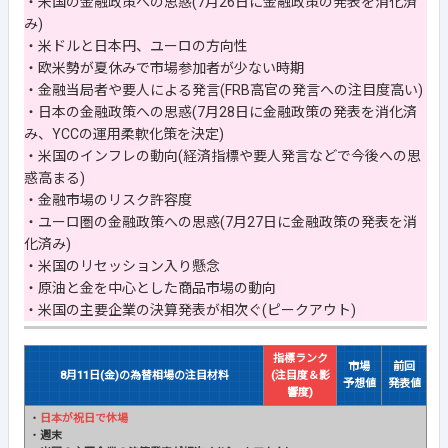
・米国の金融政策への思惑(7月26日に金融政策の発表を消化済
み)
・米ドルと日本円、ユーロの方向性
・欧米勢が夏休みで市場参加者が少ない時期
・金融当局者や要人による発言(FRB高官の発言への注目度高い)
・日本の金融政策への思惑(7月28日に金融政策の発表を消化済
み、YCCの運用柔軟化策を決定)
・米国のインフレの動向(経済指標や要人発言などで今後への思
惑高まる)
・金融市場のリスク許容度
・ユーロ圏の金融政策への思惑(7月27日に金融政策の発表を消
化済み)
・米国のリセッション入り懸念
・原油と金を中心とした商品市場の動向
・米国の主要企業の決算発表が相次ぐ(ピークアウト)
指標ランク
市場
前回
8月11日(金)の為替相場の注目材料
(注目度＆影
予想値
発表値
響度)
・
日本が祝日で休場
・
週末