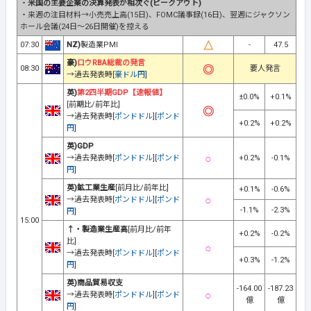
・
米国の主要企業の決算発表が相次ぐ(ピークアウト)
・来週の注目材料→小売売上高(15日)、FOMC議事録(16日)、翌週にジャクソン
ホール会議(24日～26日開催)を控える
07:30
NZ)
製造業PMI
-
47.5
豪)
ロウRBA総裁の発言
08:30
要人発言
→過去発表時[
豪ドル円
]
英)
第2四半期GDP【速報値】
±0.0%
+0.1%
[前期比/前年比]
→過去発表時[
ポンドドル
][
ポンド
+0.2%
+0.2%
円
]
英)GDP
→過去発表時[
ポンドドル
][
ポンド
+0.2%
-0.1%
円
]
英)鉱工業生産
[前月比/前年比]
+0.1%
-0.6%
→過去発表時[
ポンドドル
][
ポンド
-1.1%
-2.3%
円
]
15:00
↑・製造業生産高
[前月比/前年
+0.2%
-0.2%
比]
→過去発表時[
ポンドドル
][
ポンド
+0.3%
-1.2%
円
]
英)商品貿易収支
-164.00
-187.23
→過去発表時[
ポンドドル
][
ポンド
億
億
円
]