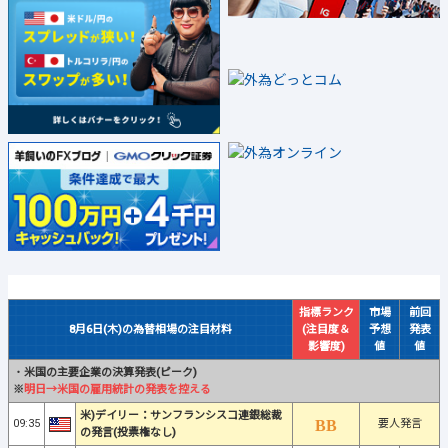
指標ランク
市場
前回
8月6日(木)の為替相場の注目材料
(注目度＆
予想
発表
影響度)
値
値
・
米国の主要企業の決算発表(ピーク)
※
明日→米国の雇用統計の発表を控える
米)デイリー：サンフランシスコ連銀総裁
09:35
要人発言
の発言(投票権なし)