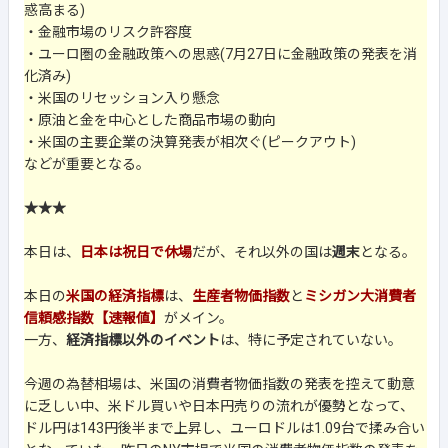
惑高まる)
・金融市場のリスク許容度
・ユーロ圏の金融政策への思惑(7月27日に金融政策の発表を消
化済み)
・米国のリセッション入り懸念
・原油と金を中心とした商品市場の動向
・米国の主要企業の決算発表が相次ぐ(ピークアウト)
などが重要となる。
★★★
本日は、
日本は祝日で休場
だが、それ以外の国は
週末
となる。
本日の
米国の経済指標
は、
生産者物価指数
と
ミシガン大消費者
信頼感指数【速報値】
がメイン。
一方、
経済指標以外のイベント
は、特に予定されていない。
今週の為替相場は、米国の消費者物価指数の発表を控えて動意
に乏しい中、米ドル買いや日本円売りの流れが優勢となって、
ドル円は143円後半まで上昇し、ユーロドルは1.09台で揉み合い