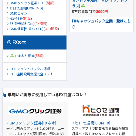
セントラル短資ＦＸ[ダイレクトプ
GMOクリック証券[CFD]
(
開設
)
ラス]
ヒロセ通商[LION CFD]
5万通貨取引で
3000円
GMOコイン
松井証券
(
開設
)
FXキャッシュバック企画一覧はこち
SBI証券[SBIFXα]
(
FX開設
)
ら
GMO外貨[外貨ex CFD]
(
CFD開設
)
FXの本
ひまわり証券
(
開設
)
FXキャッシュバックお得順
FX口座開設現金還元全リスト
羊飼いが実際に使用しているFX口座はコレ！
GMOクリック証券[FXネオ]
ヒロセ通商[LION FX]
米ドル円のスプレッドは0.2銭で、ユー
スマホアプリで閲覧出来る情報が豊富
ロドルは0.3pips(原則固定、例外あり)
通貨ペア数も多い＆スプレッドも低