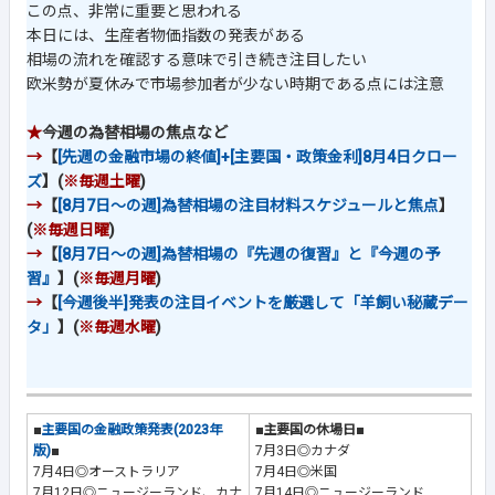
この点、非常に重要と思われる
本日には、生産者物価指数の発表がある
相場の流れを確認する意味で引き続き注目したい
欧米勢が夏休みで市場参加者が少ない時期である点には注意
★
今週の為替相場の焦点など
→
【
[先週の金融市場の終値]+[主要国・政策金利]8月4日クロー
ズ
】(
※毎週土曜
)
→
【
[8月7日～の週]為替相場の注目材料スケジュールと焦点
】
(
※毎週日曜
)
→
【
[8月7日～の週]為替相場の『先週の復習』と『今週の予
習』
】(
※毎週月曜
)
→
【
[今週後半]発表の注目イベントを厳選して「羊飼い秘蔵デー
タ」
】(
※毎週水曜
)
■
主要国の金融政策発表(2023年
■主要国の休場日■
版)
■
7月3日◎カナダ
7月4日◎オーストラリア
7月4日◎米国
7月12日◎ニュージーランド、カナ
7月14日◎ニュージーランド