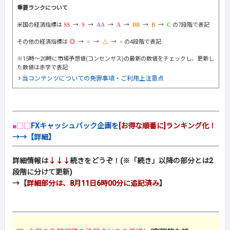
重要ランクについて
米国の経済指標は
→
→
→
→
→
→
の7段階で表記
その他の経済指標は
→
→
→
の4段階で表記
※15時～20時に市場予想値(コンセンサス)の最新の数値をチェックし、更新し
た数値は赤字で表記
当コンテンツについての免罪事項・ご利用上注意点
■□□
FXキャッシュバック企画を
[お得な順番に]ランキング化！
→→【詳細】
詳細情報は
↓↓↓
続きをどうぞ！(※「続き」以降の部分とは2
段階に分けて更新)
→【
詳細部分は、8月11日6時00分に追記済み
】