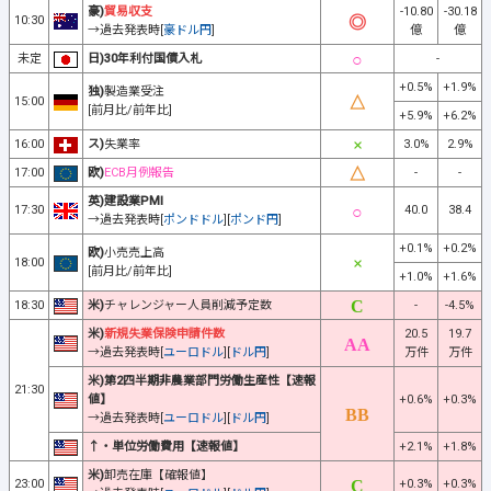
豪)
貿易収支
-10.80
-30.18
10:30
→過去発表時[
豪ドル円
]
億
億
未定
日)30年利付国債入札
-
+0.5%
+1.9%
独)
製造業受注
15:00
[前月比/前年比]
+5.9%
+6.2%
16:00
ス)
失業率
3.0%
2.9%
17:00
欧)
ECB月例報告
-
-
英)建設業PMI
17:30
40.0
38.4
→過去発表時[
ポンドドル
][
ポンド円
]
+0.1%
+0.2%
欧)
小売売上高
18:00
[前月比/前年比]
+1.0%
+1.6%
18:30
米)
チャレンジャー人員削減予定数
-
-4.5%
米)
新規失業保険申請件数
20.5
19.7
→過去発表時[
ユーロドル
][
ドル円
]
万件
万件
米)第2四半期非農業部門労働生産性【速報
21:30
値】
+0.6%
+0.3%
→過去発表時[
ユーロドル
][
ドル円
]
↑・単位労働費用【速報値】
+2.1%
+1.8%
米)
卸売在庫【確報値】
23:00
+0.3%
+0.3%