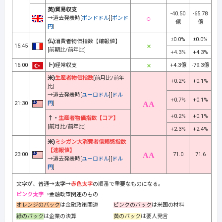
英)貿易収支
-40.50
-65.78
→過去発表時[
ポンドドル
][
ポンド
億
億
円
]
±0.0%
±0.0%
仏)
消費者物価指数【確報値】
15:45
[前期比/前年比]
+4.3%
+4.3%
16:00
ト)
経常収支
+4.3億
-79.3億
米)
生産者物価指数
[前月比/前年
+0.2%
+0.1%
比]
→過去発表時[
ユーロドル
][
ドル
+0.7%
+0.1%
21:30
円
]
+0.2%
+0.1%
↑・
生産者物価指数【コア】
[前月比/前年比]
+2.3%
+2.4%
米)
ミシガン大消費者信頼感指数
【速報値】
23:00
71.0
71.6
→過去発表時[
ユーロドル
][
ドル
円
]
文字が、普通→
太字
→
赤色太字
の順番で重要なものになる。
ピンク太字
→金融政策関連のもの
オレンジのバック
は金融政策関連
ピンクのバック
は米国の材料
緑のバック
は企業の決算
黄のバック
は要人発言