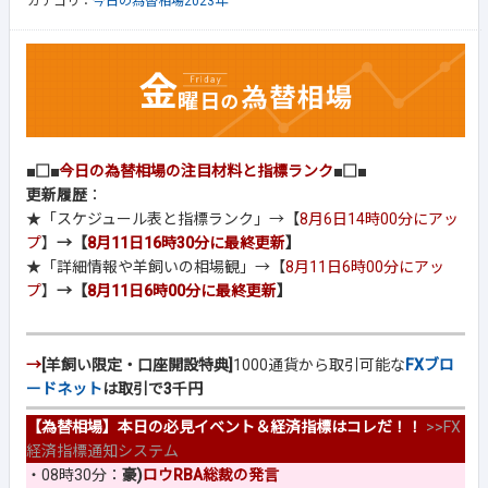
カテゴリ：
今日の為替相場2023年
■□■
今日の為替相場の注目材料と指標ランク
■□■
更新履歴
：
★「スケジュール表と指標ランク」→【
8月6日14時00分にアッ
プ
】
→【
8月11日16時30分に最終更新
】
★「詳細情報や羊飼いの相場観」→【
8月11日6時00分にアッ
プ
】
→【
8月11日6時00分に最終更新
】
→
[羊飼い限定・口座開設特典]
1000通貨から取引可能な
FXブロ
ードネット
は取引で3千円
【為替相場】本日の必見イベント＆経済指標はコレだ！！
>>
FX
経済指標通知システム
・08時30分：
豪)
ロウRBA総裁の発言