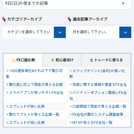
9日(日)の夜までの記事
カテゴリアーカイブ
過去記事アーカイブ
FX口座比較
初心者向け
トレードに使える
1000通貨単位&それ以下で取引可
スワップポイント(金利)が高い比
能
較
取引高に応じて現金が貰える比較
為替に関する情報が豊富なFX会社
スマホアプリが使いやすいFX会社
バイナリーオプション取扱いFX会
社
スプレッドが狭い比較
口座開設で現金が貰える企画一覧
取引でグルメが貰える企画一覧
FX会社の取引システム調査結果
スプレッドが低い比較
MT4が使えるFX会社一覧