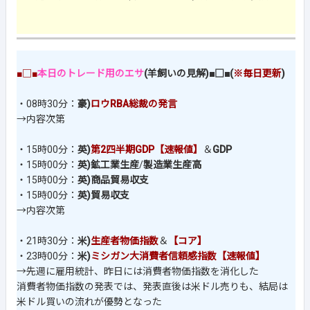
■□■
本日のトレード用のエサ
(羊飼いの見解)■□■(
※毎日更新
)
・08時30分：
豪)
ロウRBA総裁の発言
→内容次第
・15時00分：
英)
第2四半期GDP【速報値】
＆
GDP
・15時00分：
英)鉱工業生産
/
製造業生産高
・15時00分：
英)商品貿易収支
・15時00分：
英)貿易収支
→内容次第
・21時30分：
米)
生産者物価指数
＆
【コア】
・23時00分：
米)
ミシガン大消費者信頼感指数【速報値】
→先週に雇用統計、昨日には消費者物価指数を消化した
消費者物価指数の発表では、発表直後は米ドル売りも、結局は
米ドル買いの流れが優勢となった