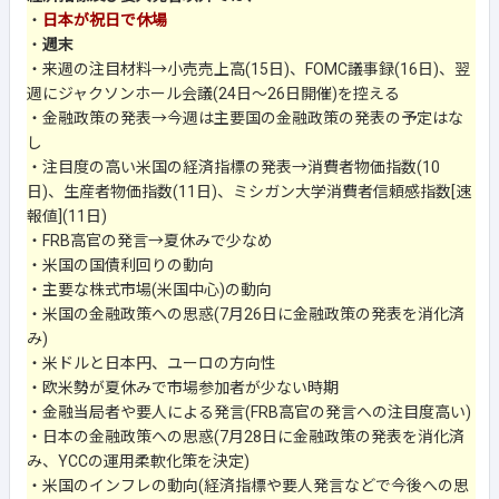
・
日本が祝日で休場
・
週末
・来週の注目材料→小売売上高(15日)、FOMC議事録(16日)、翌
週にジャクソンホール会議(24日～26日開催)を控える
・金融政策の発表→今週は主要国の金融政策の発表の予定はな
し
・注目度の高い米国の経済指標の発表→消費者物価指数(10
日)、生産者物価指数(11日)、ミシガン大学消費者信頼感指数[速
報値](11日)
・FRB高官の発言→夏休みで少なめ
・米国の国債利回りの動向
・主要な株式市場(米国中心)の動向
・米国の金融政策への思惑(7月26日に金融政策の発表を消化済
み)
・米ドルと日本円、ユーロの方向性
・欧米勢が夏休みで市場参加者が少ない時期
・金融当局者や要人による発言(FRB高官の発言への注目度高い)
・日本の金融政策への思惑(7月28日に金融政策の発表を消化済
み、YCCの運用柔軟化策を決定)
・米国のインフレの動向(経済指標や要人発言などで今後への思