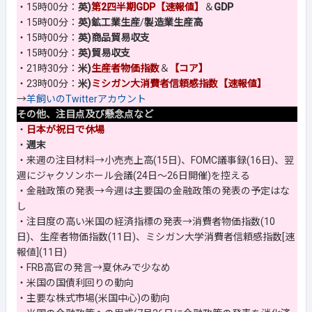
・15時00分：
英)
第2四半期GDP【速報値】
＆
GDP
・15時00分：
英)鉱工業生産
/
製造業生産高
・15時00分：
英)商品貿易収支
・15時00分：
英)貿易収支
・21時30分：
米)
生産者物価指数
＆
【コア】
・23時00分：
米)
ミシガン大消費者信頼感指数【速報値】
→
羊飼いのTwitterアカウント
その他、注目点及び懸念点など
・
日本が祝日で休場
・
週末
・来週の注目材料→小売売上高(15日)、FOMC議事録(16日)、翌
週にジャクソンホール会議(24日～26日開催)を控える
・金融政策の発表→今週は主要国の金融政策の発表の予定はな
し
・注目度の高い米国の経済指標の発表→消費者物価指数(10
日)、生産者物価指数(11日)、ミシガン大学消費者信頼感指数[速
報値](11日)
・FRB高官の発言→夏休みで少なめ
・米国の国債利回りの動向
・主要な株式市場(米国中心)の動向