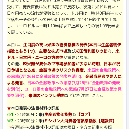
となっていた。昨日のNY市場で米国の消費者物価指数の発表を
受けて、発表直後は米ドル売りで反応も、次第に米ドル買い・
日本円売りの流れが優勢となって、ドル円は一時143円前半まで
下落も→その後行って来い&上値を試して144円後半まで上昇
し、ユーロドルは一時1.10半ばまで上昇も→その後1.09後半ま
で戻している。
本日は、
注目度の高い米国の経済指標の発表(本日は生産者物価
指数ともう1つ)
、
主要な株式市場
及び
米国債利回りの動向
、
米
ドル・日本円・ユーロの方向性
が重要となる。
その他、
欧米勢が夏休みで市場参加者が少ない時期
、
日本が祝
日休場となる点
、
金融市場のリスク許容度
、
米国の金融政策へ
の思惑(7月26日に金融政策の発表を消化)
、
金融当局者や要人に
よる発言
、
日本の金融政策への思惑(7月28日に金融政策の発表
を消化)
、
ユーロ圏の金融政策への思惑(7月27日に金融政策の発
表を消化)
、
米国のインフレ動向
などにも注意したい。
★
本日発表の注目材料の詳細
※1
・21時30分：
米)
生産者物価指数
＆
【コア】
※2
・23時00分：
米)
ミシガン大消費者信頼感指数【速報値】
→
今週後半の注目材料の詳細は水曜日・夕方の記事を参照