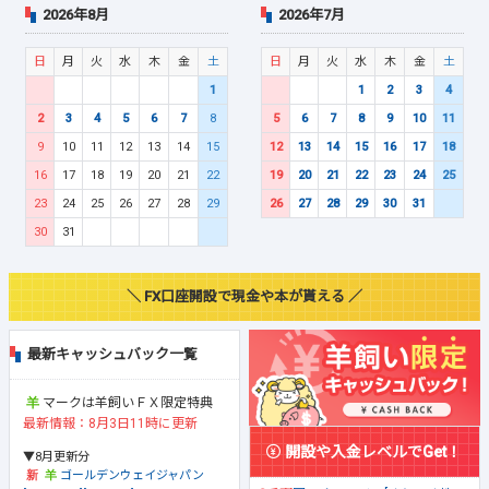
2026年8月
2026年7月
日
月
火
水
木
金
土
日
月
火
水
木
金
土
1
1
2
3
4
2
3
4
5
6
7
8
5
6
7
8
9
10
11
9
10
11
12
13
14
15
12
13
14
15
16
17
18
16
17
18
19
20
21
22
19
20
21
22
23
24
25
23
24
25
26
27
28
29
26
27
28
29
30
31
30
31
＼ FX口座開設で現金や本が貰える ／
最新キャッシュバック一覧
マークは羊飼いＦＸ限定特典
最新情報：8月3日11時に更新
開設や入金レベルでGet！
▼8月更新分
ゴールデンウェイジャパン