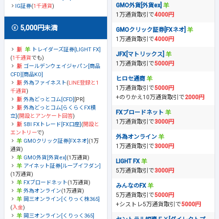
GMO外貨[外貨ex]
IG証券
(
1千通貨
)
1万通貨取引で
4000円
5,000円未満
GMOクリック証券[FXネオ]
1万通貨取引で
4000円
トレイダーズ証券[LIGHT FX]
JFX[マトリックス]
(
1千通貨
でも)
1万通貨取引で
5000円
ゴールデンウェイジャパン[商品
CFD][商品KO]
ヒロセ通商
外為ファイネスト
(
LINE登録と1
1万通貨取引で
5000円
千通貨
)
+のりかえ10万通貨取引で
2000円
外為どっとコム[CFD]
[PR]
外為どっとコム[らくらくFX積
FXブロードネット
立]
(
開設とアンケート回答
)
1万通貨取引で
3000円
SBI FXトレード[FX口座]
(
開設と
エントリー
で)
外為オンライン
GMOクリック証券[FXネオ]
(1万
1万通貨取引で
3000円
通貨)
GMO外貨[外貨ex]
(1万通貨)
LIGHT FX
アイネット証券[ループイフダン]
5万通貨取引で
3000円
(1万通貨)
FXブロードネット
(1万通貨)
みんなのFX
外為オンライン
(1万通貨)
5万通貨取引で
5000円
岡三オンライン[くりっく株365]
+シストレ5万通貨取引で
5000円
(
入金
)
岡三オンライン[くりっく365]