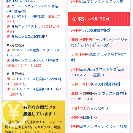
[FXTFMT4][FXTFGX]
3千円
岡三オンライン[くりっく株
ゴールデンウェイジャパン[商品
365]
CFD][商品KO]
SBI FXトレード[FX口座]
(
開設とエ
取引レベルでGet！
ントリー
)
外為ファイネスト
(
LINE登録と1千
5千円
Plus500JP証券[FX]
通貨
)
外為どっとコム[CFD]
[PR]
＋5千円
ゴールデンウェイジャ
▼7月更新分
パン[FXTFMT4][FXTFGX]
セントラル短資ＦＸ[ダイレク
4千円
GMOクリック証券[FXネ
トプラス]
オ]
外為どっとコム[らくらくFX積立]
(
開設とアンケート回答
)
5千円
三菱UFJ eスマート証券[三菱
▼6月更新分
UFJ eスマート証券FX]
トレイダーズ証券[みんなのFX]
(
1千通貨
でも)
＋4千円
GMO外貨[外貨ex]
トレイダーズ証券[LIGHT FX]
(
1
＋3000円
インヴァスト証券[ト
千通貨
でも)
ライオートFX]
有利な企画だけを
＋合計1万円
みんなのFX
厳選しています！
＋3千円
LIGHT FX
※基本的に、1万通貨のトレードまでで
4千円
岡三オンライン[くりっく365]
貰える企画を対象。それ以外は、規定
の量のトレードをしても、スプレッド