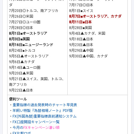
ダ
7月17日◎日本
7月20日◎トルコ、南アフリカ
8月1日■スイス
7月26日◎米国
8月7日■オーストラリア、カナダ
7月27日◎ユーロ圏
8月11日■日本
7月28日◎日本
8月28日■英国
8月1日■オーストラリア
9月4日▲カナダ、米国
8月3日■英国
9月18日▲日本
8月16日■ニュージーランド
9月23日▲日本
8月24日■トルコ
9月29日▲中国
9月5日▲オーストラリア
9月30日▲中国、カナダ
9月6日▲カナダ
9月14日▲ユーロ圏
9月20日▲米国
9月21日▲スイス、英国、トルコ、
南アフリカ
9月22日▲日本
便利ツール
・
重要指標の過去発表時のチャート早見表
・
羊飼い特製『為替相場ノート』PDF版
・
FX(外国為替)重要指標直前通知システム
・
FX口座開設キャンペーン一覧
・
今月の
FXキャンペーン凄い順
・
FX比較ロボ