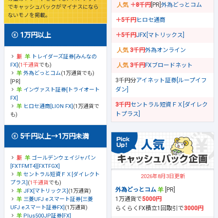
＋8千円
[PR]
外為どっとコム
でキャッシュバックがマイナスになら
ないモノを掲載。
＋5千円
ヒロセ通商
1万円以上
＋5千円
JFX[マトリックス]
3千円
外為オンライン
トレイダーズ証券[みんなの
FX]
(
1千通貨
でも)
3千円
FXブロードネット
外為どっとコム
(1万通貨でも)
3千円分
アイネット証券[ループイフ
[PR]
ダン]
インヴァスト証券[トライオート
FX]
3千円
セントラル短資ＦＸ[ダイレク
ヒロセ通商[LION FX]
(1万通貨で
トプラス]
も)
5千円以上→1万円未満
ゴールデンウェイジャパン
[FXTFMT4][FXTFGX]
セントラル短資ＦＸ[ダイレクト
2026年8月3日更新
プラス]
(
1千通貨
でも)
外為どっとコム
[PR]
JFX[マトリックス]
(1万通貨)
1万通貨で
5000円
三菱UFJ eスマート証券[三菱
UFJ eスマート証券FX]
(1万通貨)
らくらくFX積立1回取引で
3000円
Plus500JP証券[FX]