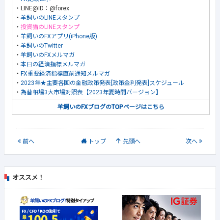
・LINE@ID：@forex
・
羊飼いのLINEスタンプ
・
投資猫のLINEスタンプ
・
羊飼いのFXアプリ(iPhone版)
・
羊飼いのTwitter
・
羊飼いのFXメルマガ
・
本日の経済指標メルマガ
・
FX重要経済指標直前通知メルマガ
・
2023年★主要各国の金融政策発表[政策金利発表]スケジュール
・
為替相場3大市場対照表【2023年夏時間バージョン】
羊飼いのFXブログのTOPページはこちら
前
へ
トップ
先頭へ
次
へ
オススメ！