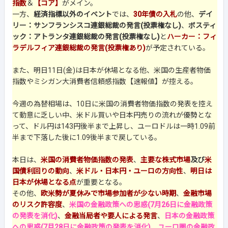
指数
＆
【コア】
がメイン。
一方、
経済指標以外のイベント
では、
30年債の入札
の他、
デイ
リー：サンフランシスコ連銀総裁の発言(投票権なし)
、
ボスティ
ック：アトランタ連銀総裁の発言(投票権なし)
と
ハーカー：フィ
ラデルフィア連銀総裁の発言(投票権あり)
が予定されている。
また、明日11日(金)は日本が休場となる他、米国の生産者物価
指数やミシガン大消費者信頼感指数【速報値】が控える。
今週の為替相場は、10日に米国の消費者物価指数の発表を控え
て動意に乏しい中、米ドル買いや日本円売りの流れが優勢とな
って、ドル円は143円後半まで上昇し、ユーロドルは一時1.09前
半まで下落した後に1.09後半まで戻している。
本日は、
米国の消費者物価指数の発表
、
主要な株式市場
及び
米
国債利回りの動向
、
米ドル・日本円・ユーロの方向性
、
明日は
日本が休場となる点
が重要となる。
その他、
欧米勢が夏休みで市場参加者が少ない時期
、
金融市場
のリスク許容度
、
米国の金融政策への思惑(7月26日に金融政策
の発表を消化)
、
金融当局者や要人による発言
、
日本の金融政策
への思惑(7月28日に金融政策の発表を消化)
、
ユーロ圏の金融政