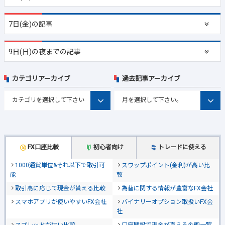
7日(金)の記事
9日(日)の夜までの記事
カテゴリアーカイブ
過去記事アーカイブ
FX口座比較
初心者向け
トレードに使える
1000通貨単位&それ以下で取引可
スワップポイント(金利)が高い比
能
較
取引高に応じて現金が貰える比較
為替に関する情報が豊富なFX会社
スマホアプリが使いやすいFX会社
バイナリーオプション取扱いFX会
社
スプレッドが狭い比較
口座開設で現金が貰える企画一覧