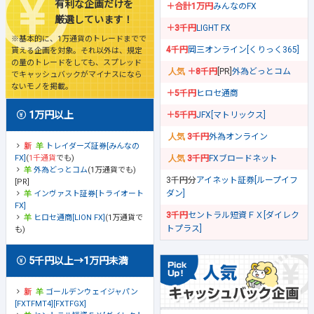
有利な企画だけを
＋合計1万円
みんなのFX
厳選しています！
＋3千円
LIGHT FX
※基本的に、1万通貨のトレードまでで
4千円
岡三オンライン[くりっく365]
貰える企画を対象。それ以外は、規定
の量のトレードをしても、スプレッド
＋8千円
[PR]
外為どっとコム
でキャッシュバックがマイナスになら
ないモノを掲載。
＋5千円
ヒロセ通商
1万円以上
＋5千円
JFX[マトリックス]
3千円
外為オンライン
トレイダーズ証券[みんなの
FX]
(
1千通貨
でも)
3千円
FXブロードネット
外為どっとコム
(1万通貨でも)
3千円分
アイネット証券[ループイフ
[PR]
ダン]
インヴァスト証券[トライオート
FX]
3千円
セントラル短資ＦＸ[ダイレク
ヒロセ通商[LION FX]
(1万通貨で
トプラス]
も)
5千円以上→1万円未満
ゴールデンウェイジャパン
[FXTFMT4][FXTFGX]