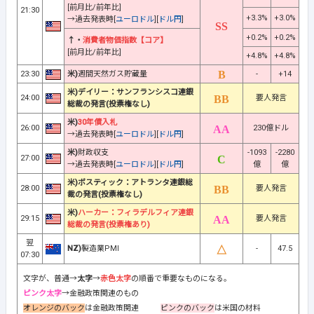
[前月比/前年比]
21:30
+3.3%
+3.0%
→過去発表時[
ユーロドル
][
ドル円
]
+0.2%
+0.2%
↑・
消費者物価指数【コア】
[前月比/前年比]
+4.8%
+4.8%
23:30
米)
週間天然ガス貯蔵量
-
+14
米)デイリー：サンフランシスコ連銀
24:00
要人発言
総裁の発言(投票権なし)
米)
30年債入札
26:00
230億ドル
→過去発表時[
ユーロドル
][
ドル円
]
米)
財政収支
-1093
-2280
27:00
→過去発表時[
ユーロドル
][
ドル円
]
億
億
米)ボスティック：アトランタ連銀総
28:00
要人発言
裁の発言(投票権なし)
米)
ハーカー：フィラデルフィア連銀
29:15
要人発言
総裁の発言(投票権あり)
翌
NZ)
製造業PMI
-
47.5
07:30
文字が、普通→
太字
→
赤色太字
の順番で重要なものになる。
ピンク太字
→金融政策関連のもの
オレンジのバック
は金融政策関連
ピンクのバック
は米国の材料