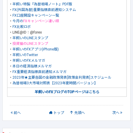
・
羊飼い特製『為替相場ノート』PDF版
・
FX(外国為替)重要指標直前通知システム
・
FX口座開設キャンペーン一覧
・
今月の
FXキャンペーン凄い順
・
FX比較ロボ
・LINE@ID：@forex
・
羊飼いのLINEスタンプ
・
投資猫のLINEスタンプ
・
羊飼いのFXアプリ(iPhone版)
・
羊飼いのTwitter
・
羊飼いのFXメルマガ
・
本日の経済指標メルマガ
・
FX重要経済指標直前通知メルマガ
・
2023年★主要各国の金融政策発表[政策金利発表]スケジュール
・
為替相場3大市場対照表【2023年夏時間バージョン】
羊飼いのFXブログのTOPページはこちら
前
へ
トップ
先頭へ
次
へ