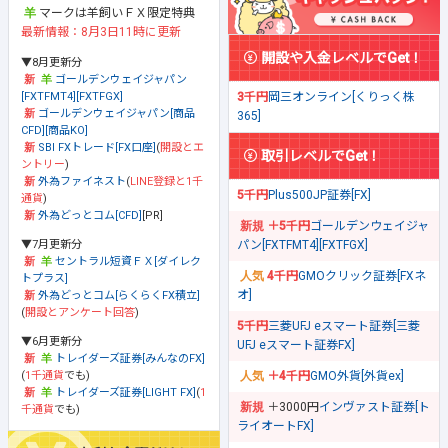
マークは羊飼いＦＸ限定特典
最新情報：8月3日11時に更新
開設や入金レベルでGet！
▼8月更新分
ゴールデンウェイジャパン
[FXTFMT4][FXTFGX]
3千円
岡三オンライン[くりっく株
ゴールデンウェイジャパン[商品
365]
CFD][商品KO]
SBI FXトレード[FX口座]
(
開設とエ
取引レベルでGet！
ントリー
)
外為ファイネスト
(
LINE登録と1千
5千円
Plus500JP証券[FX]
通貨
)
外為どっとコム[CFD]
[PR]
＋5千円
ゴールデンウェイジャ
▼7月更新分
パン[FXTFMT4][FXTFGX]
セントラル短資ＦＸ[ダイレク
4千円
GMOクリック証券[FXネ
トプラス]
オ]
外為どっとコム[らくらくFX積立]
(
開設とアンケート回答
)
5千円
三菱UFJ eスマート証券[三菱
▼6月更新分
UFJ eスマート証券FX]
トレイダーズ証券[みんなのFX]
(
1千通貨
でも)
＋4千円
GMO外貨[外貨ex]
トレイダーズ証券[LIGHT FX]
(
1
＋3000円
インヴァスト証券[ト
千通貨
でも)
ライオートFX]