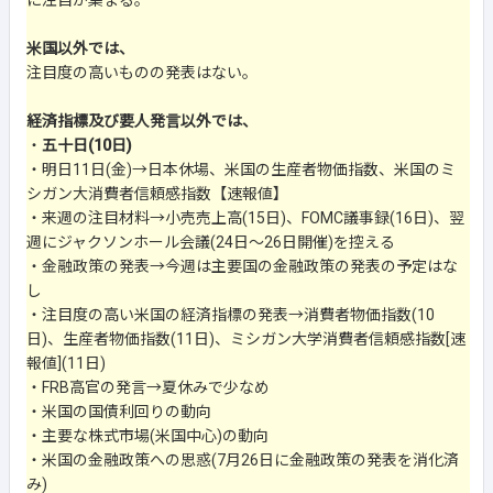
に注目が集まる。
米国以外では、
注目度の高いものの発表はない。
経済指標及び要人発言以外では、
・
五十日(10日)
・明日11日(金)→日本休場、米国の生産者物価指数、米国のミ
シガン大消費者信頼感指数【速報値】
・来週の注目材料→小売売上高(15日)、FOMC議事録(16日)、翌
週にジャクソンホール会議(24日～26日開催)を控える
・金融政策の発表→今週は主要国の金融政策の発表の予定はな
し
・注目度の高い米国の経済指標の発表→消費者物価指数(10
日)、生産者物価指数(11日)、ミシガン大学消費者信頼感指数[速
報値](11日)
・FRB高官の発言→夏休みで少なめ
・米国の国債利回りの動向
・主要な株式市場(米国中心)の動向
・米国の金融政策への思惑(7月26日に金融政策の発表を消化済
み)