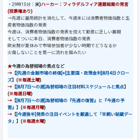
・29時15分：
米)
ハーカー：フィラデルフィア連銀総裁の発言
(投票権あり)
→先週に雇用統計を消化して、今週末には消費者物価指数と生
産者物価指数の発表
今週は、消費者物価指数の発表を控えて動意に乏しい展開
そしてついに本日、消費者物価指数の発表
欧米勢が夏休みで市場参加者が少ない時期でどうなるか
火傷しないことを第一に流れを掴みたい
★
今週の為替相場の焦点など
→
【
[先週の金融市場の終値]+[主要国・政策金利]8月4日クロー
ズ
】(
※毎週土曜
)
→
【
[8月7日～の週]為替相場の注目材料スケジュールと焦点
】
(
※毎週日曜
)
→
【
[8月7日～の週]為替相場の『先週の復習』と『今週の予
習』
】(
※毎週月曜
)
→
【
[今週後半]発表の注目イベントを厳選して「羊飼い秘蔵デー
タ」
】(
※毎週水曜
)