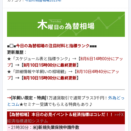
カテゴリ：
今日の為替相場2023年
■□■
今日の為替相場の注目材料と指標ランク
■■■
更新履歴
：
★「スケジュール表と指標ランク」→【
8月6日14時00分にアッ
プ
】
→【
8月10日15時00分に最終更新
】
★「詳細情報や羊飼いの相場観」→【
8月10日4時40分にアッ
プ
】
→【
8月10日15時00分に最終更新
】
→
[羊飼い限定・特典]
1万通貨取引で通常プラス3千円！
外為どっ
とコム
★セミナー受講でもらえる特典もあり♪
【為替相場】本日の必見イベント＆経済指標はコレだ！！
>>
FX
経済指標通知システム
・21時30分：
米)新規失業保険申請件数