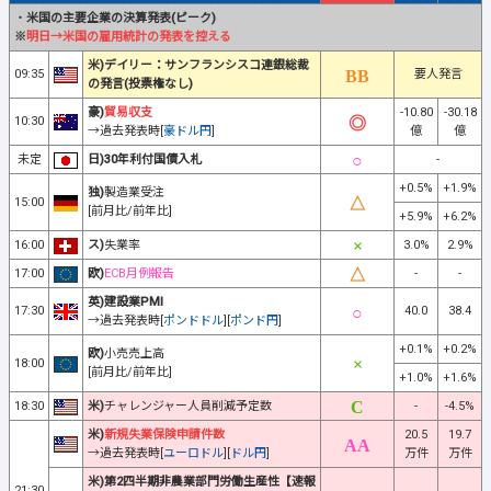
・
米国の主要企業の決算発表(ピーク)
※
明日→米国の雇用統計の発表を控える
米)デイリー：サンフランシスコ連銀総裁
09:35
要人発言
の発言(投票権なし)
豪)
貿易収支
-10.80
-30.18
10:30
→過去発表時[
豪ドル円
]
億
億
未定
日)30年利付国債入札
-
+0.5%
+1.9%
独)
製造業受注
15:00
[前月比/前年比]
+5.9%
+6.2%
16:00
ス)
失業率
3.0%
2.9%
17:00
欧)
ECB月例報告
-
-
英)建設業PMI
17:30
40.0
38.4
→過去発表時[
ポンドドル
][
ポンド円
]
+0.1%
+0.2%
欧)
小売売上高
18:00
[前月比/前年比]
+1.0%
+1.6%
18:30
米)
チャレンジャー人員削減予定数
-
-4.5%
米)
新規失業保険申請件数
20.5
19.7
→過去発表時[
ユーロドル
][
ドル円
]
万件
万件
米)第2四半期非農業部門労働生産性【速報
21:30