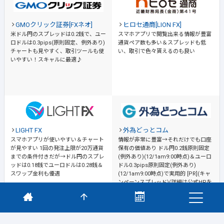
GMOクリック証券[FXネオ]
ヒロセ通商[LION FX]
米ドル円のスプレッドは0.2銭で、ユー
スマホアプリで閲覧出来る情報が豊富
ロドルは0.3pips(原則固定、例外あり)
通貨ペア数も多い＆スプレッドも低
チャートも見やすく、取引ツールも使
い、取引で色々貰えるのも良い
いやすい！スキャルに最適♪
LIGHT FX
外為どっとコム
スマホアプリが使いやすい＆チャート
情報が非常に豊富→それだけでも口座
が見やすい
1回の発注上限が20万通貨
保有の価値あり
ドル円0.2銭原則固定
までの条件付きだが→ドル円のスプレ
(例外あり)(12/1am9:00時点)＆ユーロ
ッドは0.18銭でユーロドルは0.28銭＆
ドル0.3pips原則固定(例外あり)
スワップ金利も優遇
(12/1am9:00時点)で実用的 [PR](キャ
ンペーンスプレッド)(詳細は公式HPを
ご確認ください)