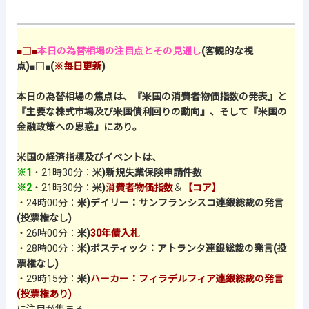
■□■
本日の為替相場の注目点とその見通し
(客観的な視
点)
■□■
(
※毎日更新
)
本日の為替相場の焦点は、『米国の消費者物価指数の発表』と
『主要な株式市場及び米国債利回りの動向』、そして『米国の
金融政策への思惑』にあり。
米国の経済指標及びイベントは、
※1
・21時30分：
米)新規失業保険申請件数
※2
・21時30分：
米)
消費者物価指数
＆
【コア】
・24時00分：
米)デイリー：サンフランシスコ連銀総裁の発言
(投票権なし)
・26時00分：
米)
30年債入札
・28時00分：
米)ボスティック：アトランタ連銀総裁の発言(投
票権なし)
・29時15分：
米)
ハーカー：フィラデルフィア連銀総裁の発言
(投票権あり)