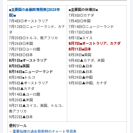
■
主要国の金融政策発表(2023年
■主要国の休場日■
版)
■
7月3日◎カナダ
7月4日◎オーストラリア
7月4日◎米国
7月12日◎ニュージーランド、カナ
7月14日◎ニュージーランド
ダ
7月17日◎日本
7月20日◎トルコ、南アフリカ
8月1日■スイス
7月26日◎米国
8月7日■オーストラリア、カナダ
7月27日◎ユーロ圏
8月11日■日本
7月28日◎日本
8月28日■英国
8月1日■オーストラリア
9月4日▲カナダ、米国
8月3日■英国
9月18日▲日本
8月16日■ニュージーランド
9月23日▲日本
8月24日■トルコ
9月29日▲中国
9月5日▲オーストラリア
9月30日▲中国、カナダ
9月6日▲カナダ
9月14日▲ユーロ圏
9月20日▲米国
9月21日▲スイス、英国、トルコ、
南アフリカ
9月22日▲日本
便利ツール
・
重要指標の過去発表時のチャート早見表