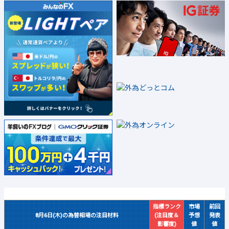
指標ランク
市場
前回
8月6日(木)の為替相場の注目材料
(注目度＆
予想
発表
影響度)
値
値