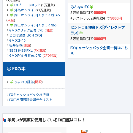
(1万通貨)
FXブロードネット
(1万通貨)
みんなのFX
外為オンライン
(1万通貨)
5万通貨取引で
5000円
岡三オンライン[くりっく株365]
+シストレ5万通貨取引で
5000円
(
入金
)
岡三オンライン[くりっく365]
セントラル短資ＦＸ[ダイレクトプ
GMOクリック証券[CFD]
(
開設
)
ラス]
ヒロセ通商[LION CFD]
5万通貨取引で
3000円
GMOコイン
松井証券
(
開設
)
FXキャッシュバック企画一覧はこち
SBI証券[SBIFXα]
(
FX開設
)
ら
GMO外貨[外貨ex CFD]
(
CFD開設
)
FXの本
ひまわり証券
(
開設
)
FXキャッシュバックお得順
FX口座開設現金還元全リスト
羊飼いが実際に使用しているFX口座はコレ！