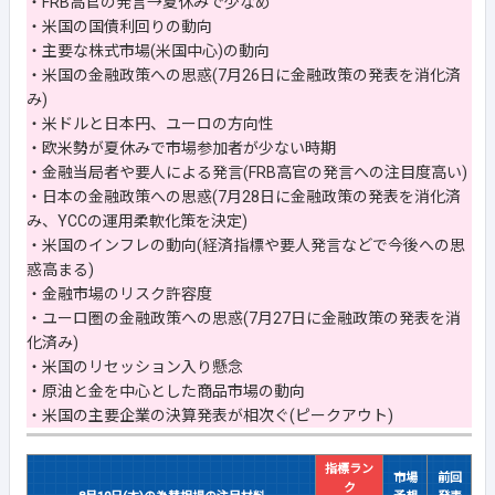
・FRB高官の発言→夏休みで少なめ
・米国の国債利回りの動向
・主要な株式市場(米国中心)の動向
・米国の金融政策への思惑(7月26日に金融政策の発表を消化済
み)
・米ドルと日本円、ユーロの方向性
・欧米勢が夏休みで市場参加者が少ない時期
・金融当局者や要人による発言(FRB高官の発言への注目度高い)
・日本の金融政策への思惑(7月28日に金融政策の発表を消化済
み、YCCの運用柔軟化策を決定)
・米国のインフレの動向(経済指標や要人発言などで今後への思
惑高まる)
・金融市場のリスク許容度
・ユーロ圏の金融政策への思惑(7月27日に金融政策の発表を消
化済み)
・米国のリセッション入り懸念
・原油と金を中心とした商品市場の動向
・米国の主要企業の決算発表が相次ぐ(ピークアウト)
指標ラン
市場
前回
ク