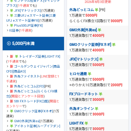
セントラル短資ＦＸ[ダイレクト
2026年8月3日更新
プラス]
(
1千通貨
でも)
外為どっとコム
[PR]
JFX[マトリックス]
(1万通貨)
1万通貨で
5000円
三菱UFJ eスマート証券[三菱
UFJ eスマート証券FX]
(1万通貨)
らくらくFX積立1回取引で
3000円
Plus500JP証券[FX]
GMO外貨[外貨ex]
IG証券
(
1千通貨
)
1万通貨取引で
4000円
5,000円未満
GMOクリック証券[FXネオ]
1万通貨取引で
4000円
トレイダーズ証券[LIGHT FX]
JFX[マトリックス]
(
1千通貨
でも)
1万通貨取引で
5000円
ゴールデンウェイジャパン[商品
CFD][商品KO]
ヒロセ通商
外為ファイネスト
(
LINE登録と1
1万通貨取引で
5000円
千通貨
)
+のりかえ10万通貨取引で
2000円
外為どっとコム[CFD]
[PR]
外為どっとコム[らくらくFX積
FXブロードネット
立]
(
開設とアンケート回答
)
1万通貨取引で
3000円
SBI FXトレード[FX口座]
(
開設と
エントリー
で)
外為オンライン
GMOクリック証券[FXネオ]
(1万
1万通貨取引で
3000円
通貨)
GMO外貨[外貨ex]
(1万通貨)
LIGHT FX
アイネット証券[ループイフダン]
5万通貨取引で
3000円