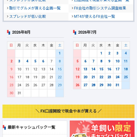
取引でグルメが貰える企画一覧
FX会社の取引システム調査結果
スプレッドが低い比較
MT4が使えるFX会社一覧
2026年8月
2026年7月
日
月
火
水
木
金
土
日
月
火
水
木
金
土
1
1
2
3
4
2
3
4
5
6
7
8
5
6
7
8
9
10
11
9
10
11
12
13
14
15
12
13
14
15
16
17
18
16
17
18
19
20
21
22
19
20
21
22
23
24
25
23
24
25
26
27
28
29
26
27
28
29
30
31
30
31
＼ FX口座開設で現金や本が貰える ／
最新キャッシュバック一覧