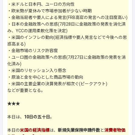
・米ドルと日本円、ユーロの方向性
・欧米勢が夏休みで市場参加者が少ない時期
・金融当局者や要人による発言(FRB高官の発言への注目度高い)
・日本の金融政策への思惑(7月28日に金融政策の発表を消化済
み、YCCの運用柔軟化策を決定)
・米国のインフレの動向(経済指標や要人発言などで今後への思
惑高まる)
・金融市場のリスク許容度
・ユーロ圏の金融政策への思惑(7月27日に金融政策の発表を消
化済み)
・米国のリセッション入り懸念
・原油と金を中心とした商品市場の動向
・米国の主要企業の決算発表が相次ぐ(ピークアウト)
などが重要となる。
★★★
本日は、
10日の五十日
。
本日の
米国の経済指標
は、
新規失業保険申請件数
と
消費者物価