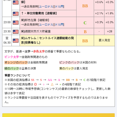
値】
+0.6%
+0.3%
→過去発表時[
ユーロドル
][
ドル円
]
↑・単位労働費用【速報値】
+2.1%
+1.8%
米)
卸売在庫【確報値】
23:00
+0.3%
+0.3%
→過去発表時[
ユーロドル
][
ドル円
]
23:30
米)
週間天然ガス貯蔵量
-
+28
翌
米)ムサレム：セントルイス連銀総裁の発
要人発言
06:30
言(投票権なし)
文字が、普通→
太字
→
赤色太字
の順番で重要なものになる。
ピンク太字
→金融政策関連のもの
オレンジのバック
は金融政策関連
ピンクのバック
は米国の材料
緑のバック
は企業の決算
黄のバック
は要人発言
重要ランクについて
※米国の経済指標は
→
→
→
→
→
→
の7段階で表記
※その他の経済指標は
→
→
→
の4段階で表記
※15時～20時に市場予想値(コンセンサス)の最新の数値をチェックし、更新した数
値は赤字で表記
※ランクは重要度や注目度を表すものでサプライズを予想するものではありませ
ん。