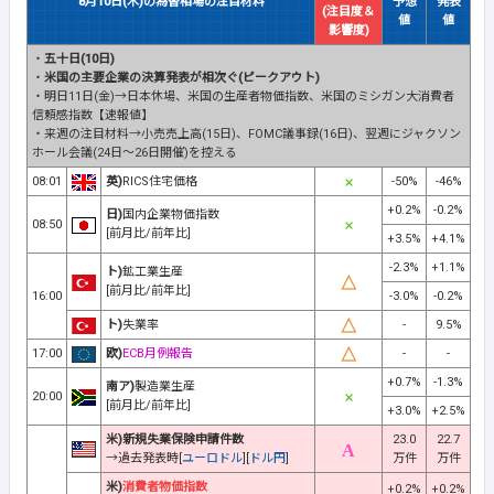
8月10日(木)の為替相場の注目材料
予想
発表
(注目度＆
値
値
影響度)
・
五十日(10日)
・
米国の主要企業の決算発表が相次ぐ(ピークアウト)
・明日11日(金)→日本休場、米国の生産者物価指数、米国のミシガン大消費者
信頼感指数【速報値】
・来週の注目材料→小売売上高(15日)、FOMC議事録(16日)、翌週にジャクソン
ホール会議(24日～26日開催)を控える
08:01
英)
RICS住宅価格
-50%
-46%
+0.2%
-0.2%
日)
国内企業物価指数
08:50
[前月比/前年比]
+3.5%
+4.1%
-2.3%
+1.1%
ト)
鉱工業生産
[前月比/前年比]
16:00
-3.0%
-0.2%
ト)
失業率
-
9.5%
17:00
欧)
ECB月例報告
-
-
+0.7%
-1.3%
南ア)
製造業生産
20:00
[前月比/前年比]
+3.0%
+2.5%
米)新規失業保険申請件数
23.0
22.7
→過去発表時[
ユーロドル
][
ドル円
]
万件
万件
米)
消費者物価指数
+0.2%
+0.2%