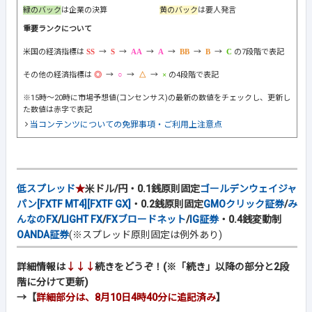
緑のバック
は企業の決算
黄のバック
は要人発言
重要ランクについて
米国の経済指標は
→
→
→
→
→
→
の7段階で表記
その他の経済指標は
→
→
→
の4段階で表記
※15時～20時に市場予想値(コンセンサス)の最新の数値をチェックし、更新し
た数値は赤字で表記
当コンテンツについての免罪事項・ご利用上注意点
低スプレッド
★
米ドル/円・0.1銭原則固定
ゴールデンウェイジャ
パン[FXTF MT4][FXTF GX]
・0.2銭原則固定
GMOクリック証券
/
み
んなのFX
/
LIGHT FX
/
FXブロードネット
/
IG証券
・0.4銭変動制
OANDA証券
(※スプレッド原則固定は例外あり)
詳細情報は
↓↓↓
続きをどうぞ！(※「続き」以降の部分と2段
階に分けて更新)
→【
詳細部分は、8月10日4時40分に追記済み
】