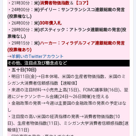
・21時30分：
米)
消費者物価指数
＆
【コア】
・24時00分：
米)デイリー：サンフランシスコ連銀総裁の発言
(投票権なし)
・26時00分：
米)
30年債入札
・28時00分：
米)ボスティック：アトランタ連銀総裁の発言(投
票権なし)
・29時15分：
米)
ハーカー：フィラデルフィア連銀総裁の発言
(投票権あり)
→
羊飼いのTwitterアカウント
その他、注目点及び懸念点など
・
五十日(10日)
・明日11日(金)→日本休場、米国の生産者物価指数、米国のミ
シガン大消費者信頼感指数【速報値】
・来週の注目材料→小売売上高(15日)、FOMC議事録(16日)、翌
週にジャクソンホール会議(24日～26日開催)を控える
・金融政策の発表→今週は主要国の金融政策の発表の予定はな
し
・注目度の高い米国の経済指標の発表→消費者物価指数(10
日)、生産者物価指数(11日)、ミシガン大学消費者信頼感指数[速
報値](11日)