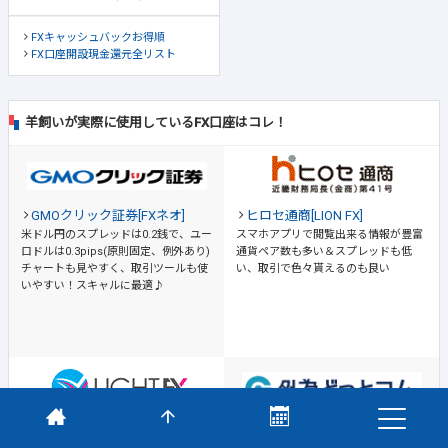
FXキャッシュバックお得順
FX口座開設現金還元全リスト
羊飼いが実際に使用しているFX口座はコレ！
GMOクリック証券[FXネオ]
ヒロセ通商[LION FX]
米ドル円のスプレッドは0.2銭で、ユー
スマホアプリで閲覧出来る情報が豊富
ロドルは0.3pips(原則固定、例外あり)
通貨ペア数も多い＆スプレッドも低
チャートも見やすく、取引ツールも使
い、取引で色々貰えるのも良い
いやすい！スキャルに最適♪
LIGHT FX
外為どっとコム
スマホアプリが使いやすい＆チャート
情報が非常に豊富→それだけでも口座