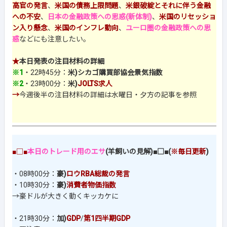
高官の発言
、
米国の債務上限問題
、
米銀破綻とそれに伴う金融
への不安
、
日本の金融政策への思惑(新体制)
、
米国のリセッショ
ン入り懸念
、
米国のインフレ動向
、
ユーロ圏の金融政策への思
惑
などにも注意したい。
★
本日発表の注目材料の詳細
※1
・22時45分：
米)シカゴ購買部協会景気指数
※2
・23時00分：
米)
JOLTS求人
→
今週後半の注目材料の詳細は水曜日・夕方の記事を参照
■□■
本日のトレード用のエサ
(羊飼いの見解)■□■(
※毎日更新
)
・08時00分：
豪)
ロウRBA総裁の発言
・10時30分：
豪)
消費者物価指数
→豪ドルが大きく動くキッカケに
・21時30分：
加)
GDP
/
第1四半期GDP