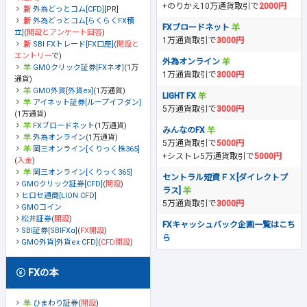
+のりかえ10万通貨取引で
2000円
外為どっとコム[CFD]
[PR]
外為どっとコム[らくらくFX積
FXブロードネット
立]
(
開設とアンケート回答
)
1万通貨取引で
3000円
SBI FXトレード[FX口座]
(
開設と
エントリー
で)
外為オンライン
GMOクリック証券[FXネオ]
(1万
1万通貨取引で
3000円
通貨)
GMO外貨[外貨ex]
(1万通貨)
LIGHT FX
アイネット証券[ループイフダン]
5万通貨取引で
3000円
(1万通貨)
FXブロードネット
(1万通貨)
みんなのFX
外為オンライン
(1万通貨)
5万通貨取引で
5000円
岡三オンライン[くりっく株365]
+シストレ5万通貨取引で
5000円
(
入金
)
岡三オンライン[くりっく365]
セントラル短資ＦＸ[ダイレクトプ
GMOクリック証券[CFD]
(
開設
)
ラス]
ヒロセ通商[LION CFD]
5万通貨取引で
3000円
GMOコイン
松井証券
(
開設
)
FXキャッシュバック企画一覧はこち
SBI証券[SBIFXα]
(
FX開設
)
ら
GMO外貨[外貨ex CFD]
(
CFD開設
)
FXの本
ひまわり証券
(
開設
)