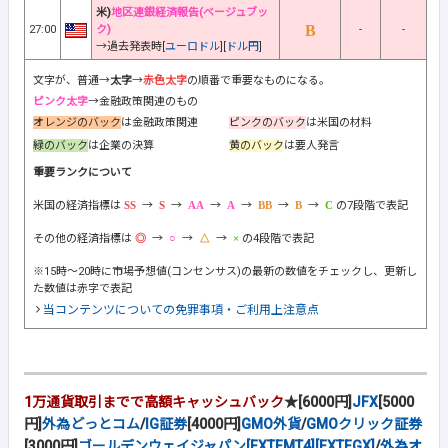
米)
地区連銀経済報告(ベージュブッ
27:00
ク)
-
-
→過去発表時[
ユーロドル
][
ドル円
]
文字が、普通→
太字
→
赤色太字
の順番で重要なものになる。
ピンク太字
→金融政策関連のもの
オレンジのバック
は金融政策関連
ピンクのバック
は米国の材料
緑のバック
は企業の決算
黄のバック
は要人発言
重要ランクについて
米国の経済指標は
→
→
→
→
→
→
の7段階で表記
その他の経済指標は
→
→
→
の4段階で表記
※15時～20時に市場予想値(コンセンサス)の最新の数値をチェックし、更新し
た数値は赤字で表記
当コンテンツについての免罪事項・ご利用上注意点
1万通貨取引までで高額キャッシュバック
★[6000円]
JFX
[5000
円]
外為どっとコム
/
IG証券
[4000円]
GMO外貨
/
GMOクリック証券
[3000円]
ゴールデンウェイジャパン[FXTFMT4][FXTFGX]
/
外為オ