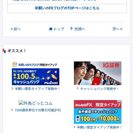
羊飼いのFXブログのTOPページはこちら
前
へ
トップ
先頭へ
次
へ
オススメ！
羊飼い限定タイアップ実施中！
キャッシュバック実施中！
1000通貨単位での取引可能[PR]
羊飼い限定タイアップ実施中！