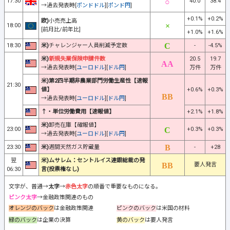
17:30
40.0
38.4
→過去発表時[
ポンドドル
][
ポンド円
]
+0.1%
+0.2%
欧)
小売売上高
18:00
[前月比/前年比]
+1.0%
+1.6%
18:30
米)
チャレンジャー人員削減予定数
-
-4.5%
米)
新規失業保険申請件数
20.5
19.7
→過去発表時[
ユーロドル
][
ドル円
]
万件
万件
米)第2四半期非農業部門労働生産性【速報
21:30
値】
+0.6%
+0.3%
→過去発表時[
ユーロドル
][
ドル円
]
↑・単位労働費用【速報値】
+2.1%
+1.8%
米)
卸売在庫【確報値】
23:00
+0.3%
+0.3%
→過去発表時[
ユーロドル
][
ドル円
]
23:30
米)
週間天然ガス貯蔵量
-
+28
翌
米)ムサレム：セントルイス連銀総裁の発
要人発言
06:30
言(投票権なし)
文字が、普通→
太字
→
赤色太字
の順番で重要なものになる。
ピンク太字
→金融政策関連のもの
オレンジのバック
は金融政策関連
ピンクのバック
は米国の材料
緑のバック
は企業の決算
黄のバック
は要人発言