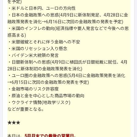
を予定)
・米ドルと日本円、ユーロの方向性
・日本の金融政策への思惑(4月9日に新体制発足、4月28日に金
融政策発表を消化→6月16日に次回の金融政策の発表を予定)
・米国のインフレの動向(経済指標や要人発言などで今後への思
惑高まる)
・米銀破綻とそれに伴う金融への不安
・米国のリセッション入り懸念
・バイデン米大統領の発言
・日銀新体制への思惑(4月9日に植田氏が日銀総裁に就任、4月
28日に新体制初の金融政策発表を消化)
・ユーロ圏の金融政策への思惑(5月4日に金融政策発表を消化
→6月15日に次回の金融政策の発表を予定)
・金融市場のリスク許容度
・原油と金を中心とした商品市場の動向
・ウクライナ情勢(地政学リスク)
などが重要となる。
★★★
本日は、
5月月末での最後の営業日
。