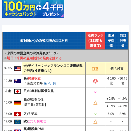
指標ランク
市場
前回
8月6日(木)の為替相場の注目材料
(注目度＆
予想
発表
影響度)
値
値
・
米国の主要企業の決算発表(ピーク)
※
明日→米国の雇用統計の発表を控える
米)デイリー：サンフランシスコ連銀総裁
09:35
要人発言
の発言(投票権なし)
豪)
貿易収支
-10.80
-30.18
10:30
→過去発表時[
豪ドル円
]
億
億
未定
日)30年利付国債入札
-
+0.5%
+1.9%
独)
製造業受注
15:00
[前月比/前年比]
+5.9%
+6.2%
16:00
ス)
失業率
3.0%
2.9%
17:00
欧)
ECB月例報告
-
-
英)建設業PMI