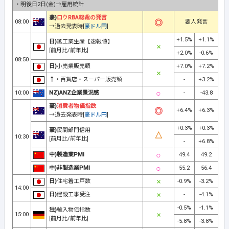
・明後日2日(金)→雇用統計
豪)
ロウRBA総裁の発言
08:00
要人発言
→過去発表時[
豪ドル円
]
+1.5%
+1.1%
日)
鉱工業生産【速報値】
[前月比/前年比]
+2.0%
-0.6%
08:50
日)
小売業販売額
+7.0%
+7.2%
↑・
百貨店・スーパー販売額
-
+3.2%
10:00
NZ)ANZ企業景況感
-
-43.8
豪)
消費者物価指数
+6.4%
+6.3%
→過去発表時[
豪ドル円
]
+0.3%
+0.3%
豪)
民間部門信用
10:30
[前月比/前年比]
-
+6.8%
中)製造業PMI
49.4
49.2
中)非製造業PMI
55.2
56.4
日)
住宅着工戸数
-0.9%
-3.2%
14:00
日)
建設工事受注
-
-4.1%
-0.5%
-1.1%
独)
輸入物価指数
15:00
[前月比/前年比]
-5.8%
-3.8%