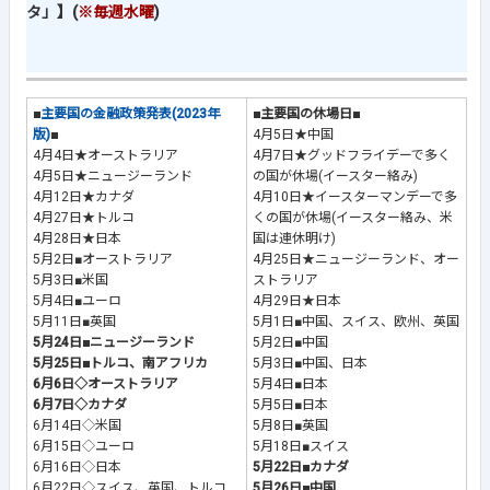
タ」】(
※毎週水曜
)
■
主要国の金融政策発表(2023年
■主要国の休場日■
版)
■
4月5日★中国
4月4日★オーストラリア
4月7日★グッドフライデーで多く
4月5日★ニュージーランド
の国が休場(イースター絡み)
4月12日★カナダ
4月10日★イースターマンデーで多
4月27日★トルコ
くの国が休場(イースター絡み、米
4月28日★日本
国は連休明け)
5月2日■オーストラリア
4月25日★ニュージーランド、オー
5月3日■米国
ストラリア
5月4日■ユーロ
4月29日★日本
5月11日■英国
5月1日■中国、スイス、欧州、英国
5月24日■ニュージーランド
5月2日■中国
5月25日■トルコ、南アフリカ
5月3日■中国、日本
6月6日◇オーストラリア
5月4日■日本
6月7日◇カナダ
5月5日■日本
6月14日◇米国
5月8日■英国
6月15日◇ユーロ
5月18日■スイス
6月16日◇日本
5月22日■カナダ
6月22日◇スイス、英国、トルコ
5月26日■中国