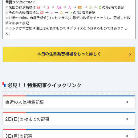
重要ランクについて
※米国の経済指標は
→
→
→
→
→
→
の7段階で表記
※その他の経済指標は
→
→
→
の4段階で表記
※15時～20時に市場予想値(コンセンサス)の最新の数値をチェックし、更新した数
値は赤字で表記
※ランクは重要度や注目度を表すものでサプライズを予想するものではありませ
ん。
本日の注目為替相場をもっと詳しく
必見！！特集記事クイックリンク
直近の
人気特集記事
2日(日)の夜までの記事
3日(月)の記事