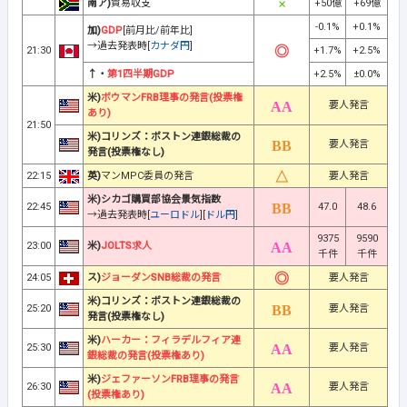
南ア)
貿易収支
+50億
+69億
-0.1%
+0.1%
加)
GDP
[前月比/前年比]
→過去発表時[
カナダ円
]
21:30
+1.7%
+2.5%
↑・
第1四半期GDP
+2.5%
±0.0%
米)
ボウマンFRB理事の発言(投票権
要人発言
あり)
21:50
米)コリンズ：ボストン連銀総裁の
要人発言
発言(投票権なし)
22:15
英)
マンMPC委員の発言
要人発言
米)シカゴ購買部協会景気指数
22:45
47.0
48.6
→過去発表時[
ユーロドル
][
ドル円
]
9375
9590
23:00
米)
JOLTS求人
千件
千件
24:05
ス)
ジョーダンSNB総裁の発言
要人発言
米)コリンズ：ボストン連銀総裁の
25:20
要人発言
発言(投票権なし)
米)
ハーカー：フィラデルフィア連
25:30
要人発言
銀総裁の発言(投票権あり)
米)
ジェファーソンFRB理事の発言
26:30
要人発言
(投票権あり)