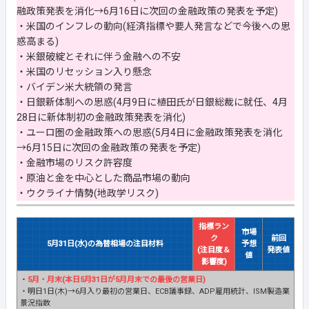
融政策発表を消化→6月16日に次回の金融政策の発表を予定)
・米国のインフレの動向(経済指標や要人発言などで今後への思
惑高まる)
・米銀破綻とそれに伴う金融への不安
・米国のリセッション入り懸念
・バイデン米大統領の発言
・日銀新体制への思惑(4月9日に植田氏が日銀総裁に就任、4月
28日に新体制初の金融政策発表を消化)
・ユーロ圏の金融政策への思惑(5月4日に金融政策発表を消化
→6月15日に次回の金融政策の発表を予定)
・金融市場のリスク許容度
・原油と金を中心とした商品市場の動向
・ウクライナ情勢(地政学リスク)
指標ラン
市場
ク
前回
5月31日(水)の為替相場の注目材料
予想
(注目度＆
発表値
値
影響度)
・
5月・月末(本日5月31日が5月月末での最後の営業日)
・明日1日(木)→6月入り最初の営業日、ECB議事録、ADP雇用統計、ISM製造業
景況指数