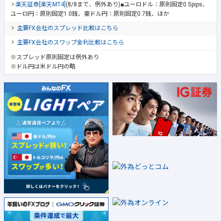
楽天証券[楽天MT4]
(8/8まで、例外あり)■ユーロドル：原則固定0.5pips、
ユーロ円：原則固定1.0銭、豪ドル円：原則固定0.7銭、ほか
主要FX会社のスプレッド比較はこちら
主要FX会社のスワップ金利比較はこちら
※スプレッド原則固定は例外あり
※ドル円は米ドル円の略