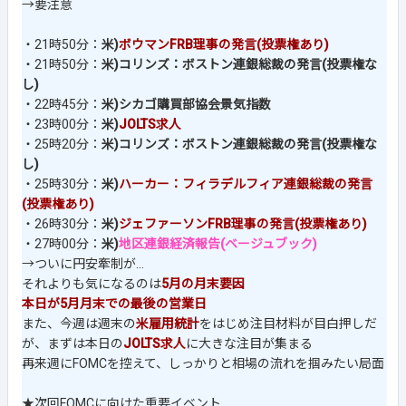
→要注意
・21時50分：
米)
ボウマンFRB理事の発言(投票権あり)
・21時50分：
米)コリンズ：ボストン連銀総裁の発言(投票権な
し)
・22時45分：
米)シカゴ購買部協会景気指数
・23時00分：
米)
JOLTS求人
・25時20分：
米)コリンズ：ボストン連銀総裁の発言(投票権な
し)
・25時30分：
米)
ハーカー：フィラデルフィア連銀総裁の発言
(投票権あり)
・26時30分：
米)
ジェファーソンFRB理事の発言(投票権あり)
・27時00分：
米)
地区連銀経済報告(ベージュブック)
→ついに円安牽制が...
それよりも気になるのは
5月の月末要因
本日が5月月末での最後の営業日
また、今週は週末の
米雇用統計
をはじめ注目材料が目白押しだ
が、まずは本日の
JOLTS求人
に大きな注目が集まる
再来週にFOMCを控えて、しっかりと相場の流れを掴みたい局面
★次回FOMCに向けた重要イベント