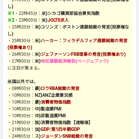
し)
※1
・22時45分：
米)シカゴ購買部協会景気指数
※2
・23時00分：
米)
JOLTS求人
・25時20分：
米)コリンズ：ボストン連銀総裁の発言(投票権な
し)
・25時30分：
米)
ハーカー：フィラデルフィア連銀総裁の発言
(投票権あり)
・26時30分：
米)
ジェファーソンFRB理事の発言(投票権あり)
・27時00分：
米)
地区連銀経済報告(ベージュブック)
に注目が集まる。
米国以外では、
・08時00分：
豪)
ロウRBA総裁の発言
・10時00分：
NZ)ANZ企業景況感
・10時30分：
豪)
消費者物価指数
・10時30分：
中)製造業PMI
・10時30分：
中)非製造業PMI
・21時00分：
独)消費者物価指数【速報値】
・21時30分：
加)
GDP
/
第1四半期GDP
・24時05分：
ス)
ジョーダンSNB総裁の発言