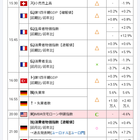
15:30
ス)
小売売上高
-
-1.9%
+0.2%
+0.2%
仏)
第1四半期GDP【確報値】
[前期比/前年比]
+0.8%
+0.8%
-
+2.0%
仏)
生産者物価指数
[前期比/前年比]
-
+12.9%
15:45
+0.3%
+0.6%
仏)
消費者物価指数【速報値】
[前期比/前年比]
+5.5%
+5.9%
+0.3%
-1.3%
仏)
消費者支出
[前月比/前年比]
-3.7%
-4.2%
+0.3%
+0.9%
ト)
第1四半期GDP
16:00
[前期比/前年比]
+3.5%
+3.5%
独)
失業率
5.6%
5.6%
16:55
+1.50
+2.40
↑・
失業者数
万人
万人
20:00
米)
MBA住宅ローン申請指数
-
-4.6%
独)消費者物価指数【速報値】
+0.2%
+0.4%
[前月比/前年比]
21:00
+6.5%
+7.2%
→過去発表時[
ユーロドル
][
ユーロ円
]