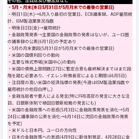
その他、注目点及び懸念点など
・
5月・月末(本日5月31日が5月月末での最後の営業日)
・明日1日(木)→6月入り最初の営業日、ECB議事録、ADP雇用統
計、ISM製造業景況指数
・明後日2日(金)→雇用統計
・金融政策発表→主要国の金融政策の発表はないが、ユーロ圏
の議事録の公表(6月1日)の予定あり
・5月の月末要因(5月31日が5月月末での最後の営業日)
・米国の国債利回りの動向
・主要な株式市場(米国中心)の動向
・米国の債務上限問題(27日に暫定合意も最終解決まではまだ段
階を踏む必要あり、イエレン財務長官によると期限は6月5日)
・注目度の高い米国の経済指標の発表(今週はISM製造業指数や
雇用統計の他目白押し)
・金融当局者や要人による発言(特にFRB高官の発言に大きな注
目、日銀新体制で植田日銀新総裁の発言にも)
・米国の金融政策への思惑(5月3日に金融政策発表を消化→5月
24日に議事録の公表を消化→6月14日に次回の金融政策の発表
を予定)
・米ドルと日本円、ユーロの方向性
・日本の金融政策への思惑(4月9日に新体制発足、4月28日に金