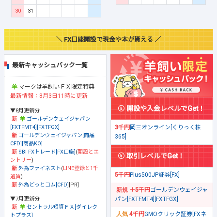
30
31
＼ FX口座開設で現金や本が貰える ／
最新キャッシュバック一覧
マークは羊飼いＦＸ限定特典
最新情報：8月3日11時に更新
開設や入金レベルでGet！
▼8月更新分
ゴールデンウェイジャパン
[FXTFMT4][FXTFGX]
3千円
岡三オンライン[くりっく株
ゴールデンウェイジャパン[商品
365]
CFD][商品KO]
SBI FXトレード[FX口座]
(
開設とエ
取引レベルでGet！
ントリー
)
外為ファイネスト
(
LINE登録と1千
5千円
Plus500JP証券[FX]
通貨
)
外為どっとコム[CFD]
[PR]
＋5千円
ゴールデンウェイジャ
▼7月更新分
パン[FXTFMT4][FXTFGX]
セントラル短資ＦＸ[ダイレク
4千円
GMOクリック証券[FXネ
トプラス]