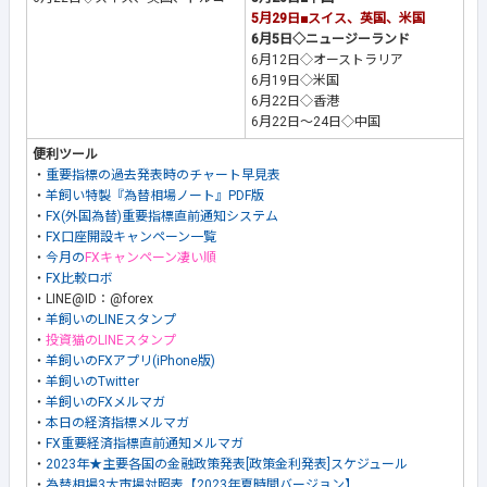
5月29日■スイス、英国、米国
6月5日◇ニュージーランド
6月12日◇オーストラリア
6月19日◇米国
6月22日◇香港
6月22日～24日◇中国
便利ツール
・
重要指標の過去発表時のチャート早見表
・
羊飼い特製『為替相場ノート』PDF版
・
FX(外国為替)重要指標直前通知システム
・
FX口座開設キャンペーン一覧
・
今月の
FXキャンペーン凄い順
・
FX比較ロボ
・LINE@ID：@forex
・
羊飼いのLINEスタンプ
・
投資猫のLINEスタンプ
・
羊飼いのFXアプリ(iPhone版)
・
羊飼いのTwitter
・
羊飼いのFXメルマガ
・
本日の経済指標メルマガ
・
FX重要経済指標直前通知メルマガ
・
2023年★主要各国の金融政策発表[政策金利発表]スケジュール
・
為替相場3大市場対照表【2023年夏時間バージョン】