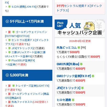
FX]
3千円
セントラル短資ＦＸ[ダイレク
ヒロセ通商[LION FX]
(1万通貨で
トプラス]
も)
5千円以上→1万円未満
ゴールデンウェイジャパン
[FXTFMT4][FXTFGX]
セントラル短資ＦＸ[ダイレクト
2026年8月3日更新
プラス]
(
1千通貨
でも)
外為どっとコム
[PR]
JFX[マトリックス]
(1万通貨)
1万通貨で
5000円
三菱UFJ eスマート証券[三菱
UFJ eスマート証券FX]
(1万通貨)
らくらくFX積立1回取引で
3000円
Plus500JP証券[FX]
GMO外貨[外貨ex]
IG証券
(
1千通貨
)
1万通貨取引で
4000円
5,000円未満
GMOクリック証券[FXネオ]
1万通貨取引で
4000円
トレイダーズ証券[LIGHT FX]
JFX[マトリックス]
(
1千通貨
でも)
1万通貨取引で
5000円
ゴールデンウェイジャパン[商品
CFD][商品KO]
ヒロセ通商
外為ファイネスト
(
LINE登録と1
1万通貨取引で
5000円
千通貨
)