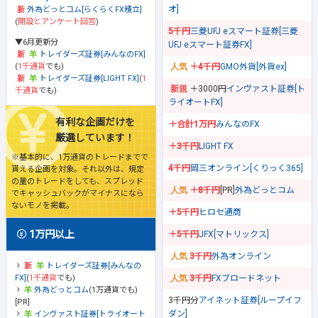
オ]
外為どっとコム[らくらくFX積立]
(
開設とアンケート回答
)
5千円
三菱UFJ eスマート証券[三菱
▼6月更新分
UFJ eスマート証券FX]
トレイダーズ証券[みんなのFX]
(
1千通貨
でも)
＋4千円
GMO外貨[外貨ex]
トレイダーズ証券[LIGHT FX]
(
1
＋3000円
インヴァスト証券[ト
千通貨
でも)
ライオートFX]
有利な企画だけを
＋合計1万円
みんなのFX
厳選しています！
＋3千円
LIGHT FX
※基本的に、1万通貨のトレードまでで
4千円
岡三オンライン[くりっく365]
貰える企画を対象。それ以外は、規定
の量のトレードをしても、スプレッド
＋8千円
[PR]
外為どっとコム
でキャッシュバックがマイナスになら
ないモノを掲載。
＋5千円
ヒロセ通商
1万円以上
＋5千円
JFX[マトリックス]
3千円
外為オンライン
トレイダーズ証券[みんなの
FX]
(
1千通貨
でも)
3千円
FXブロードネット
外為どっとコム
(1万通貨でも)
3千円分
アイネット証券[ループイフ
[PR]
ダン]
インヴァスト証券[トライオート