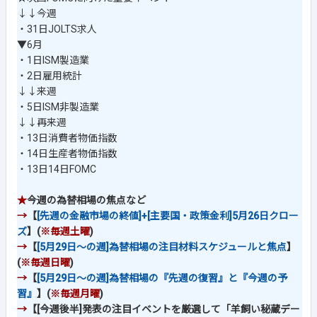
↓↓今週
・31日JOLTS求人
▼6月
・1日ISM製造業
・2日雇用統計
↓↓来週
・5日ISM非製造業
↓↓再来週
・13日消費者物価指数
・14日生産者物価指数
・13日14日FOMC
★
今週の為替相場の焦点など
→
【
[先週の金融市場の終値]+[主要国・政策金利]5月26日クロー
ズ
】(
※毎週土曜
)
→
【
[5月29日～の週]為替相場の注目材料スケジュールと焦点
】
(
※毎週日曜
)
→
【
[5月29日～の週]為替相場の『先週の復習』と『今週の予
習』
】(
※毎週月曜
)
→
【[今週後半]発表の注目イベントを厳選して「羊飼い秘蔵デー