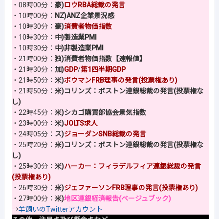
・08時00分：
豪)
ロウRBA総裁の発言
・10時00分：
NZ)ANZ企業景況感
・10時30分：
豪)
消費者物価指数
・10時30分：
中)製造業PMI
・10時30分：
中)非製造業PMI
・21時00分：
独)消費者物価指数【速報値】
・21時30分：
加)
GDP
/
第1四半期GDP
・21時50分：
米)
ボウマンFRB理事の発言(投票権あり)
・21時50分：
米)コリンズ：ボストン連銀総裁の発言(投票権な
し)
・22時45分：
米)シカゴ購買部協会景気指数
・23時00分：
米)
JOLTS求人
・24時05分：
ス)
ジョーダンSNB総裁の発言
・25時20分：
米)コリンズ：ボストン連銀総裁の発言(投票権な
し)
・25時30分：
米)
ハーカー：フィラデルフィア連銀総裁の発言
(投票権あり)
・26時30分：
米)
ジェファーソンFRB理事の発言(投票権あり)
・27時00分：
米)
地区連銀経済報告(ベージュブック)
→
羊飼いのTwitterアカウント