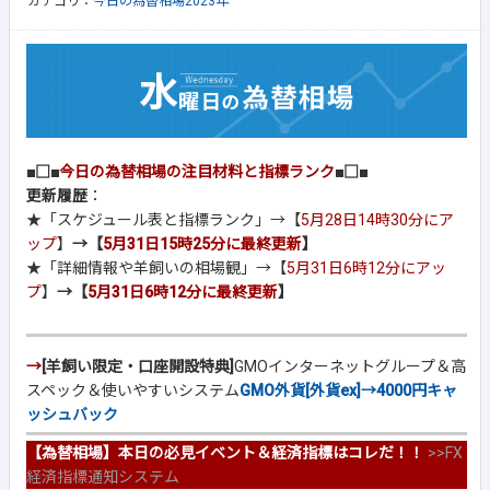
カテゴリ：
今日の為替相場2023年
■□■
今日の為替相場の注目材料と指標ランク
■□■
更新履歴
：
★「スケジュール表と指標ランク」→【
5月28日14時30分にア
ップ
】
→【
5月31日15時25分に最終更新
】
★「詳細情報や羊飼いの相場観」→【
5月31日6時12分にアッ
プ
】
→【
5月31日6時12分に最終更新
】
→
[羊飼い限定・口座開設特典]
GMOインターネットグループ＆高
スペック＆使いやすいシステム
GMO外貨[外貨ex]→4000円キャ
ッシュバック
【為替相場】本日の必見イベント＆経済指標はコレだ！！
>>
FX
経済指標通知システム