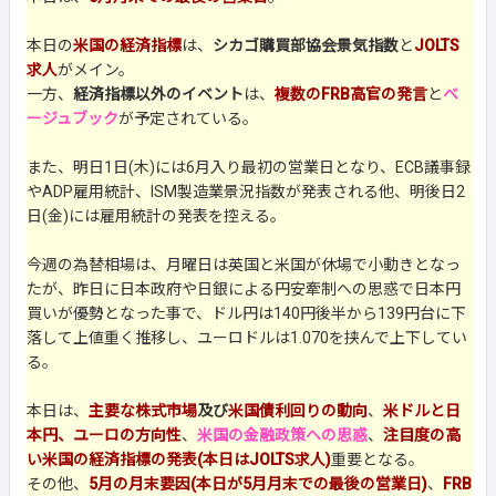
本日の
米国の経済指標
は、
シカゴ購買部協会景気指数
と
JOLTS
求人
がメイン。
一方、
経済指標以外のイベント
は、
複数のFRB高官の発言
と
ベ
ージュブック
が予定されている。
また、明日1日(木)には6月入り最初の営業日となり、ECB議事録
やADP雇用統計、ISM製造業景況指数が発表される他、明後日2
日(金)には雇用統計の発表を控える。
今週の為替相場は、月曜日は英国と米国が休場で小動きとなっ
たが、昨日に日本政府や日銀による円安牽制への思惑で日本円
買いが優勢となった事で、ドル円は140円後半から139円台に下
落して上値重く推移し、ユーロドルは1.070を挟んで上下してい
る。
本日は、
主要な株式市場
及び
米国債利回りの動向
、
米ドルと日
本円、ユーロの方向性
、
米国の金融政策への思惑
、
注目度の高
い米国の経済指標の発表(本日はJOLTS求人)
重要となる。
その他、
5月の月末要因(本日が5月月末での最後の営業日)
、
FRB