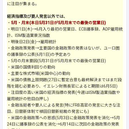
に注目が集まる。
経済指標及び要人発言以外では、
・
5月・月末(本日5月31日が5月月末での最後の営業日)
・明日1日(木)→6月入り最初の営業日、ECB議事録、ADP雇用統
計、ISM製造業景況指数
・明後日2日(金)→雇用統計
・金融政策発表→主要国の金融政策の発表はないが、ユーロ圏
の議事録の公表(6月1日)の予定あり
・5月の月末要因(5月31日が5月月末での最後の営業日)
・米国の国債利回りの動向
・主要な株式市場(米国中心)の動向
・米国の債務上限問題(27日に暫定合意も最終解決まではまだ段
階を踏む必要あり、イエレン財務長官によると期限は6月5日)
・注目度の高い米国の経済指標の発表(今週はISM製造業指数や
雇用統計の他目白押し)
・金融当局者や要人による発言(特にFRB高官の発言に大きな注
目、日銀新体制で植田日銀新総裁の発言にも)
・米国の金融政策への思惑(5月3日に金融政策発表を消化→5月
24日に議事録の公表を消化→6月14日に次回の金融政策の発表