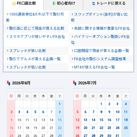
FX口座比較
初心者向け
トレードに使える
1000通貨単位&それ以下で取引可
スワップポイント(金利)が高い比
能
較
取引高に応じて現金が貰える比較
為替に関する情報が豊富なFX会社
スマホアプリが使いやすいFX会社
バイナリーオプション取扱いFX会
社
スプレッドが狭い比較
口座開設で現金が貰える企画一覧
取引でグルメが貰える企画一覧
FX会社の取引システム調査結果
スプレッドが低い比較
MT4が使えるFX会社一覧
2026年8月
2026年7月
日
月
火
水
木
金
土
日
月
火
水
木
金
土
1
1
2
3
4
2
3
4
5
6
7
8
5
6
7
8
9
10
11
9
10
11
12
13
14
15
12
13
14
15
16
17
18
16
17
18
19
20
21
22
19
20
21
22
23
24
25
23
24
25
26
27
28
29
26
27
28
29
30
31