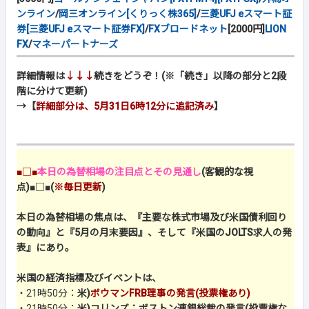
ンライン
/
岡三オンライン[くりっく株365]
/
三菱UFJ eスマート証
券[三菱UFJ eスマート証券FX]
/
FXブロードネット
[2000円]
LION
FX
/
マネーパートナーズ
詳細情報は
↓↓↓
続きをどうぞ！(※「続き」以降の部分と2段
階に分けて更新)
→【
詳細部分は、5月31日6時12分に追記済み
】
■□■
本日の為替相場の注目点とその見通し
(客観的な視
点)
■□■
(
※毎日更新
)
本日の為替相場の焦点は、『主要な株式市場及び米国債利回り
の動向』と『5月の月末要因』、そして『米国のJOLTS求人の発
表』にあり。
米国の経済指標及びイベントは、
・21時50分：
米)
ボウマンFRB理事の発言(投票権あり)
・21時50分：
米)コリンズ：ボストン連銀総裁の発言(投票権な