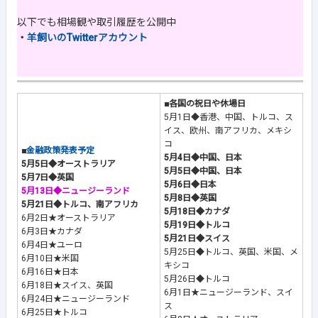
以下でも相場観や取引履歴を公開中
・
羊飼いのTwitterアカウント
■各国の祝日や休場日
5月1日◆香港、中国、トルコ、ス
イス、欧州、南アフリカ、メキシ
コ
■
金融政策発表予定
5月4日◆中国、日本
5月5日◆オーストラリア
5月5日◆中国、日本
5月7日◆英国
5月6日◆日本
5月13日◆ニュージーランド
5月8日◆英国
5月21日◆トルコ、南アフリカ
5月18日◆カナダ
6月2日★オーストラリア
5月19日◆トルコ
6月3日★カナダ
5月21日◆スイス
6月4日★ユーロ
5月25日◆トルコ、英国、米国、メ
6月10日★米国
キシコ
6月16日★日本
5月26日◆トルコ
6月18日★スイス、英国
6月1日★ニュージーランド、スイ
6月24日★ニュージーランド
ス
6月25日★トルコ