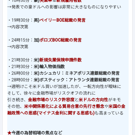
・10時30分：
豪)
失業率
＆
新規雇用者数
→発表での豪ドルへの影響は非常に大きなものになりやすい
・19時30分：
英)
ベイリーBOE総裁の発言
→内容次第
・24時15分：
加)
ポロズBOC総裁の発言
→内容次第
・21時30分：
米)
新規失業保険申請件数
・21時30分：
米)輸入物価指数
・26時00分：
米)カシュカリ：ミネアポリス連銀総裁の発言
・28時00分：
米)ボスティック：アトランタ連銀総裁の発言
→週明けこそ米ドル買いが加速したが、一転方向性が曖昧に
そして、徐々に金融市場がリスクオフの流れに
引き続き、
金融市場のリスク許容度
と
米ドルの方向性
がキモ
その他、
米中関係悪化による貿易合意の先行き懸念
や
米国の金
融政策への思惑(マイナス金利に関する思惑も)
も高まっている
★
今週の為替相場の焦点など