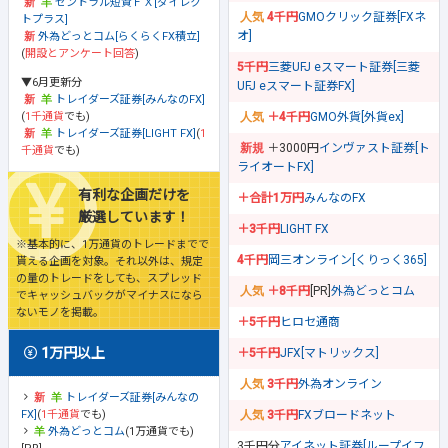
セントラル短資ＦＸ[ダイレク
4千円
GMOクリック証券[FXネ
トプラス]
オ]
外為どっとコム[らくらくFX積立]
(
開設とアンケート回答
)
5千円
三菱UFJ eスマート証券[三菱
▼6月更新分
UFJ eスマート証券FX]
トレイダーズ証券[みんなのFX]
(
1千通貨
でも)
＋4千円
GMO外貨[外貨ex]
トレイダーズ証券[LIGHT FX]
(
1
＋3000円
インヴァスト証券[ト
千通貨
でも)
ライオートFX]
有利な企画だけを
＋合計1万円
みんなのFX
厳選しています！
＋3千円
LIGHT FX
※基本的に、1万通貨のトレードまでで
4千円
岡三オンライン[くりっく365]
貰える企画を対象。それ以外は、規定
の量のトレードをしても、スプレッド
＋8千円
[PR]
外為どっとコム
でキャッシュバックがマイナスになら
ないモノを掲載。
＋5千円
ヒロセ通商
1万円以上
＋5千円
JFX[マトリックス]
3千円
外為オンライン
トレイダーズ証券[みんなの
FX]
(
1千通貨
でも)
3千円
FXブロードネット
外為どっとコム
(1万通貨でも)
3千円分
アイネット証券[ループイフ