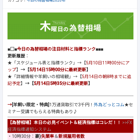
カテゴリ：
今日の為替相場2020年
■□■
今日の為替相場の注目材料と指標ランク
■■■
更新履歴
：
★「スケジュール表と指標ランク」→【
5月10日11時00分にア
ップ
】
→【
5月14日15時00分に最終更新
】
★「詳細情報や羊飼いの相場観」→【
5月14日の朝8時までに追
記予定
】
→【
5月14日5時35分に最終更新
】
→
[羊飼い限定・特典]
1万通貨取引で3千円！
外為どっとコム
★セ
ミナー受講でもらえる特典もあり♪
【為替相場】本日の必見イベント＆経済指標はコレだ！！
>>
FX
経済指標通知システム
・10時30分：
豪)
失業率
＆
新規雇用者数