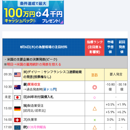
指標ランク
市場
前回
8月6日(木)の為替相場の注目材料
(注目度＆
予想
発表
影響度)
値
値
・
米国の主要企業の決算発表(ピーク)
※
明日→米国の雇用統計の発表を控える
米)デイリー：サンフランシスコ連銀総裁
09:35
要人発言
の発言(投票権なし)
豪)
貿易収支
-10.80
-30.18
10:30
→過去発表時[
豪ドル円
]
億
億
未定
日)30年利付国債入札
-
+0.5%
+1.9%
独)
製造業受注
15:00
[前月比/前年比]
+5.9%
+6.2%
16:00
ス)
失業率
3.0%
2.9%
17:00
欧)
ECB月例報告
-
-