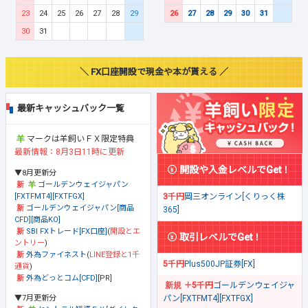
23
24
25
26
27
28
29
26
27
28
29
30
31
30
31
＼ FX口座開設で現金や本が貰える ／
最新キャッシュバック一覧
マークは羊飼いＦＸ限定特典
最新情報：8月3日11時に更新
開設や入金レベルでGet！
▼8月更新分
ゴールデンウェイジャパン
[FXTFMT4][FXTFGX]
3千円
岡三オンライン[くりっく株
ゴールデンウェイジャパン[商品
365]
CFD][商品KO]
SBI FXトレード[FX口座]
(
開設とエ
取引レベルでGet！
ントリー
)
外為ファイネスト
(
LINE登録と1千
5千円
Plus500JP証券[FX]
通貨
)
外為どっとコム[CFD]
[PR]
＋5千円
ゴールデンウェイジャ
▼7月更新分
パン[FXTFMT4][FXTFGX]