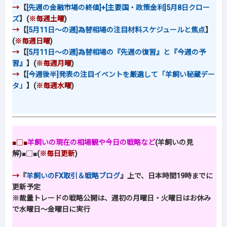
→
【
[先週の金融市場の終値]+[主要国・政策金利]5月8日クロー
ズ
】(
※毎週土曜
)
→
【
[5月11日～の週]為替相場の注目材料スケジュールと焦点
】
(
※毎週日曜
)
→
【
[5月11日～の週]為替相場の『先週の復習』と『今週の予
習』
】(
※毎週月曜
)
→
【
[今週後半]発表の注目イベントを厳選して「羊飼い秘蔵デー
タ」
】(
※毎週水曜
)
■□■
羊飼いの現在の相場観や今日の戦略など
(羊飼いの見
解)
■□■
(
※毎日更新
)
→
『
羊飼いのFX取引＆戦略ブログ
』上で、日本時間19時までに
更新予定
※裁量トレードの戦略公開は、週初の月曜日・火曜日はお休み
で水曜日～金曜日に実行