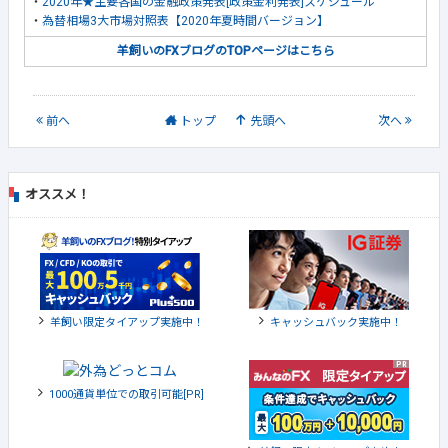
・
2020年★主要各国の金融政策発表[政策金利発表]スケジュール
・
為替相場3大市場対照表【2020年夏時間バージョン】
羊飼いのFXブログのTOPページはこちら
前
へ
トップ
先頭へ
次
へ
オススメ！
羊飼い限定タイアップ実施中！
キャッシュバック実施中！
1000通貨単位での取引可能[PR]