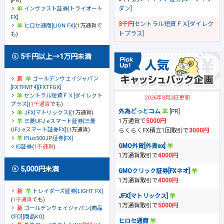
[PR]
ダン]
インヴァスト証券[トライオート
FX]
3千円
セントラル短資ＦＸ[ダイレク
ヒロセ通商[LION FX]
(1万通貨で
トプラス]
も)
5千円以上→1万円未満
ゴールデンウェイジャパン
[FXTFMT4][FXTFGX]
セントラル短資ＦＸ[ダイレクト
2026年8月3日更新
プラス]
(
1千通貨
でも)
外為どっとコム
[PR]
JFX[マトリックス]
(1万通貨)
1万通貨で
5000円
三菱UFJ eスマート証券[三菱
UFJ eスマート証券FX]
(1万通貨)
らくらくFX積立1回取引で
3000円
Plus500JP証券[FX]
GMO外貨[外貨ex]
IG証券
(
1千通貨
)
1万通貨取引で
4000円
5,000円未満
GMOクリック証券[FXネオ]
1万通貨取引で
4000円
トレイダーズ証券[LIGHT FX]
JFX[マトリックス]
(
1千通貨
でも)
1万通貨取引で
5000円
ゴールデンウェイジャパン[商品
CFD][商品KO]
ヒロセ通商