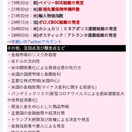
・19時30分：
英)
ベイリーBOE総裁の発言
・21時30分：
米)
新規失業保険申請件数
・21時30分：
米)輸入物価指数
・24時15分：
加)
ポロズBOC総裁の発言
・26時00分：
米)カシュカリ：ミネアポリス連銀総裁の発言
・28時00分：
米)ボスティック：アトランタ連銀総裁の発言
→
羊飼いのTwitterアカウント
その他、注目点及び懸念点など
・金融市場のリスク許容度
・米ドルの方向性
・米中関係悪化による貿易合意の先行き
・米国の国債市場と長期金利
・主要な株式市場(米国中心)
・米国の金融政策(マイナス金利に関する思惑も)
・パンデミックリスク(新型コロナウイルスによる感染被害拡大
や世界経済悪化)
・原油と金を中心とした商品市場
・主要国の金融施策や経済対策
・トランプ大統領及び政権による決定や発言
・金融当局者や要人による発言