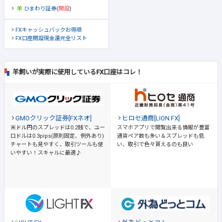
ひまわり証券
(
開設
)
FXキャッシュバックお得順
FX口座開設現金還元全リスト
羊飼いが実際に使用しているFX口座はコレ！
GMOクリック証券[FXネオ]
ヒロセ通商[LION FX]
米ドル円のスプレッドは0.2銭で、ユー
スマホアプリで閲覧出来る情報が豊富
ロドルは0.3pips(原則固定、例外あり)
通貨ペア数も多い＆スプレッドも低
チャートも見やすく、取引ツールも使
い、取引で色々貰えるのも良い
いやすい！スキャルに最適♪