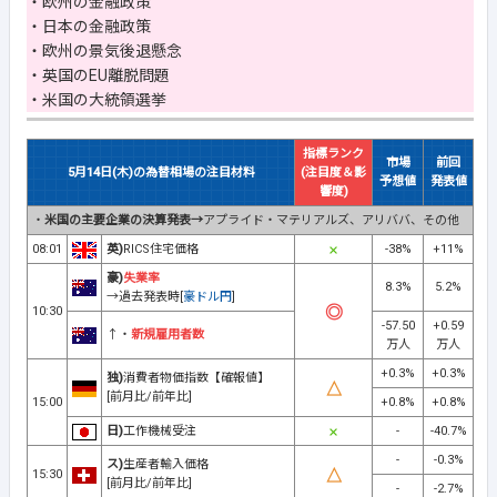
・欧州の金融政策
・日本の金融政策
・欧州の景気後退懸念
・英国のEU離脱問題
・米国の大統領選挙
指標ランク
市場
前回
5月14日(木)の為替相場の注目材料
(注目度＆影
予想値
発表値
響度)
・
米国の主要企業の決算発表→
アプライド・マテリアルズ、アリババ、その他
08:01
英)
RICS住宅価格
-38%
+11%
豪)
失業率
8.3%
5.2%
→過去発表時[
豪ドル円
]
10:30
-57.50
+0.59
↑・
新規雇用者数
万人
万人
+0.3%
+0.3%
独)
消費者物価指数【確報値】
[前月比/前年比]
15:00
+0.8%
+0.8%
日)
工作機械受注
-
-40.7%
-
-0.3%
ス)
生産者輸入価格
15:30
[前月比/前年比]
-
-2.7%