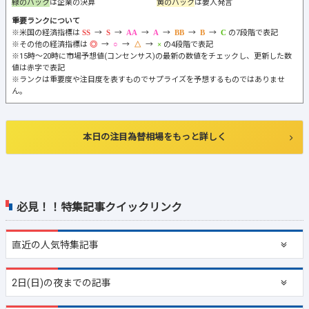
緑のバック
は企業の決算
黄のバック
は要人発言
重要ランクについて
※米国の経済指標は
→
→
→
→
→
→
の7段階で表記
※その他の経済指標は
→
→
→
の4段階で表記
※15時～20時に市場予想値(コンセンサス)の最新の数値をチェックし、更新した数
値は赤字で表記
※ランクは重要度や注目度を表すものでサプライズを予想するものではありませ
ん。
本日の注目為替相場をもっと詳しく
必見！！特集記事クイックリンク
直近の
人気特集記事
2日(日)の夜までの記事