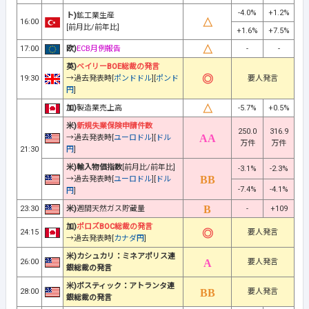
-4.0%
+1.2%
ト)
鉱工業生産
16:00
[前月比/前年比]
+1.6%
+7.5%
17:00
欧)
ECB月例報告
-
-
英)
ベイリーBOE総裁の発言
19:30
→過去発表時[
ポンドドル
][
ポンド
要人発言
円
]
加)
製造業売上高
-5.7%
+0.5%
米)
新規失業保険申請件数
250.0
316.9
→過去発表時[
ユーロドル
][
ドル
万件
万件
21:30
円
]
米)輸入物価指数
[前月比/前年比]
-3.1%
-2.3%
→過去発表時[
ユーロドル
][
ドル
-7.4%
-4.1%
円
]
23:30
米)
週間天然ガス貯蔵量
-
+109
加)
ポロズBOC総裁の発言
24:15
要人発言
→過去発表時[
カナダ円
]
米)カシュカリ：ミネアポリス連
26:00
要人発言
銀総裁の発言
米)ボスティック：アトランタ連
28:00
要人発言
銀総裁の発言