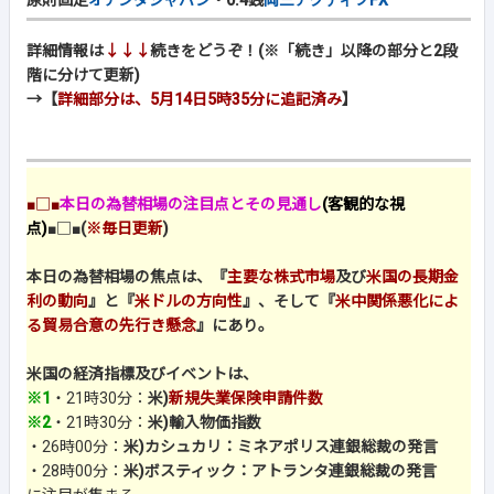
原則固定
オアンダジャパン
・0.4銭
岡三アクティブFX
詳細情報は
↓↓↓
続きをどうぞ！(※「続き」以降の部分と2段
階に分けて更新)
→【
詳細部分は、5月14日5時35分に追記済み
】
■□■
本日の為替相場の注目点とその見通し
(客観的な視
点)
■□■
(
※毎日更新
)
本日の為替相場の焦点は、『
主要な株式市場
及び
米国の長期金
利の動向
』と『
米ドルの方向性
』、そして『
米中関係悪化によ
る貿易合意の先行き懸念
』にあり。
米国の経済指標及びイベントは、
※1
・21時30分：
米)
新規失業保険申請件数
※2
・21時30分：
米)輸入物価指数
・26時00分：
米)カシュカリ：ミネアポリス連銀総裁の発言
・28時00分：
米)ボスティック：アトランタ連銀総裁の発言