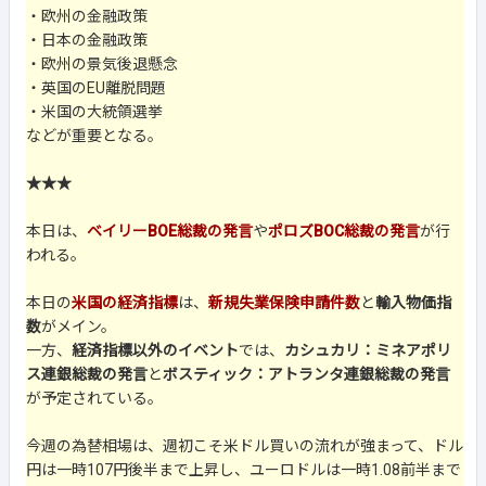
・欧州の金融政策
・日本の金融政策
・欧州の景気後退懸念
・英国のEU離脱問題
・米国の大統領選挙
などが重要となる。
★★★
本日は、
ベイリーBOE総裁の発言
や
ポロズBOC総裁の発言
が行
われる。
本日の
米国の経済指標
は、
新規失業保険申請件数
と
輸入物価指
数
がメイン。
一方、
経済指標以外のイベント
では、
カシュカリ：ミネアポリ
ス連銀総裁の発言
と
ボスティック：アトランタ連銀総裁の発言
が予定されている。
今週の為替相場は、週初こそ米ドル買いの流れが強まって、ドル
円は一時107円後半まで上昇し、ユーロドルは一時1.08前半まで