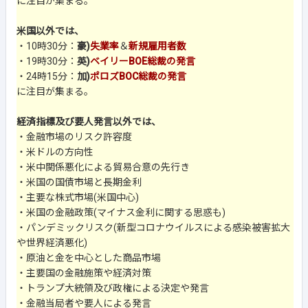
に注目が集まる。
米国以外では、
・10時30分：
豪)
失業率
＆
新規雇用者数
・19時30分：
英)
ベイリーBOE総裁の発言
・24時15分：
加)
ポロズBOC総裁の発言
に注目が集まる。
経済指標及び要人発言以外では、
・金融市場のリスク許容度
・米ドルの方向性
・米中関係悪化による貿易合意の先行き
・米国の国債市場と長期金利
・主要な株式市場(米国中心)
・米国の金融政策(マイナス金利に関する思惑も)
・パンデミックリスク(新型コロナウイルスによる感染被害拡大
や世界経済悪化)
・原油と金を中心とした商品市場
・主要国の金融施策や経済対策
・トランプ大統領及び政権による決定や発言
・金融当局者や要人による発言