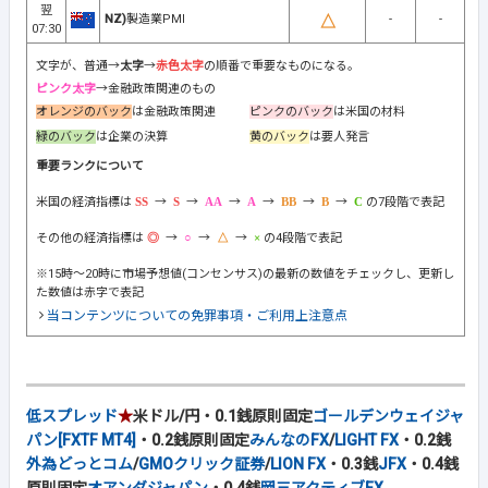
翌
NZ)
製造業PMI
-
-
07:30
文字が、普通→
太字
→
赤色太字
の順番で重要なものになる。
ピンク太字
→金融政策関連のもの
オレンジのバック
は金融政策関連
ピンクのバック
は米国の材料
緑のバック
は企業の決算
黄のバック
は要人発言
重要ランクについて
米国の経済指標は
→
→
→
→
→
→
の7段階で表記
その他の経済指標は
→
→
→
の4段階で表記
※15時～20時に市場予想値(コンセンサス)の最新の数値をチェックし、更新し
た数値は赤字で表記
当コンテンツについての免罪事項・ご利用上注意点
低スプレッド
★
米ドル/円・0.1銭原則固定
ゴールデンウェイジャ
パン[FXTF MT4]
・0.2銭原則固定
みんなのFX
/
LIGHT FX
・0.2銭
外為どっとコム
/
GMOクリック証券
/
LION FX
・0.3銭
JFX
・0.4銭