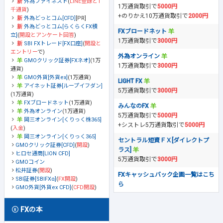
外為ファイネスト
(
LINE登録と1
1万通貨取引で
5000円
千通貨
)
+のりかえ10万通貨取引で
2000円
外為どっとコム[CFD]
[PR]
外為どっとコム[らくらくFX積
FXブロードネット
立]
(
開設とアンケート回答
)
1万通貨取引で
3000円
SBI FXトレード[FX口座]
(
開設と
エントリー
で)
外為オンライン
GMOクリック証券[FXネオ]
(1万
1万通貨取引で
3000円
通貨)
GMO外貨[外貨ex]
(1万通貨)
LIGHT FX
アイネット証券[ループイフダン]
5万通貨取引で
3000円
(1万通貨)
FXブロードネット
(1万通貨)
みんなのFX
外為オンライン
(1万通貨)
5万通貨取引で
5000円
岡三オンライン[くりっく株365]
+シストレ5万通貨取引で
5000円
(
入金
)
岡三オンライン[くりっく365]
セントラル短資ＦＸ[ダイレクトプ
GMOクリック証券[CFD]
(
開設
)
ラス]
ヒロセ通商[LION CFD]
5万通貨取引で
3000円
GMOコイン
松井証券
(
開設
)
FXキャッシュバック企画一覧はこち
SBI証券[SBIFXα]
(
FX開設
)
ら
GMO外貨[外貨ex CFD]
(
CFD開設
)
FXの本