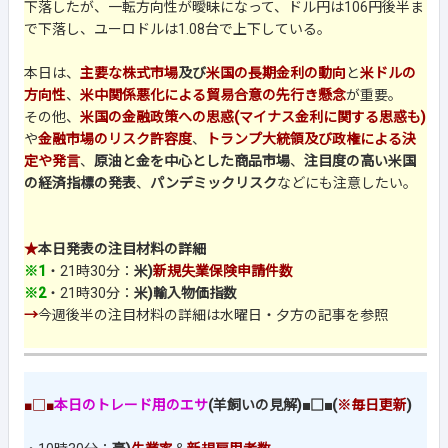
下落したが、一転方向性が曖昧になって、ドル円は106円後半ま
で下落し、ユーロドルは1.08台で上下している。
本日は、
主要な株式市場
及び
米国の長期金利の動向
と
米ドルの
方向性
、
米中関係悪化による貿易合意の先行き懸念
が重要。
その他、
米国の金融政策への思惑(マイナス金利に関する思惑も)
や
金融市場のリスク許容度
、
トランプ大統領及び政権による決
定や発言
、
原油と金を中心とした商品市場
、
注目度の高い米国
の経済指標の発表
、
パンデミックリスク
などにも注意したい。
★
本日発表の注目材料の詳細
※1
・21時30分：
米)
新規失業保険申請件数
※2
・21時30分：
米)輸入物価指数
→
今週後半の注目材料の詳細は水曜日・夕方の記事を参照
■□■
本日のトレード用のエサ
(羊飼いの見解)■□■(
※毎日更新
)