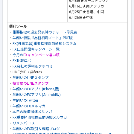
6月8日★オーストラリア
6月16日★南アフリカ
6月25日★香港、中国
6月26日★中国
便利ツール
・
重要指標の過去発表時のチャート早見表
・
羊飼い特製『為替相場ノート』PDF版
・
FX(外国為替)重要指標直前通知システム
・
FX口座開設キャンペーン一覧
・
今月の
FXキャンペーン凄い順
・
FX比較ロボ
・
FX会社の評判＆クチコミ
・LINE@ID：@forex
・
羊飼いのLINEスタンプ
・
投資猫のLINEスタンプ
・
羊飼いのFXアプリ(iPhone版)
・
羊飼いのFXアプリ(Android版)
・
羊飼いのTwitter
・
羊飼いのFXメルマガ
・
本日の経済指標メルマガ
・
FX重要経済指標直前通知メルマガ
・
リメンバーFX
・
羊飼いのFX取引＆戦略ブログ