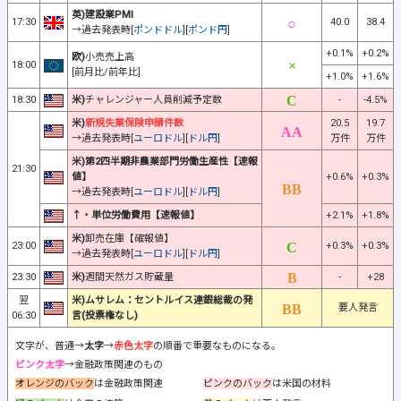
英)建設業PMI
17:30
40.0
38.4
→過去発表時[
ポンドドル
][
ポンド円
]
+0.1%
+0.2%
欧)
小売売上高
18:00
[前月比/前年比]
+1.0%
+1.6%
18:30
米)
チャレンジャー人員削減予定数
-
-4.5%
米)
新規失業保険申請件数
20.5
19.7
→過去発表時[
ユーロドル
][
ドル円
]
万件
万件
米)第2四半期非農業部門労働生産性【速報
21:30
値】
+0.6%
+0.3%
→過去発表時[
ユーロドル
][
ドル円
]
↑・単位労働費用【速報値】
+2.1%
+1.8%
米)
卸売在庫【確報値】
23:00
+0.3%
+0.3%
→過去発表時[
ユーロドル
][
ドル円
]
23:30
米)
週間天然ガス貯蔵量
-
+28
翌
米)ムサレム：セントルイス連銀総裁の発
要人発言
06:30
言(投票権なし)
文字が、普通→
太字
→
赤色太字
の順番で重要なものになる。
ピンク太字
→金融政策関連のもの
オレンジのバック
は金融政策関連
ピンクのバック
は米国の材料