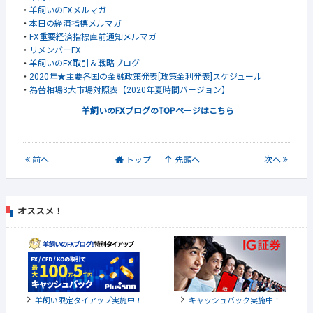
・
羊飼いのFXメルマガ
・
本日の経済指標メルマガ
・
FX重要経済指標直前通知メルマガ
・
リメンバーFX
・
羊飼いのFX取引＆戦略ブログ
・
2020年★主要各国の金融政策発表[政策金利発表]スケジュール
・
為替相場3大市場対照表【2020年夏時間バージョン】
羊飼いのFXブログのTOPページはこちら
前
へ
トップ
先頭へ
次
へ
オススメ！
羊飼い限定タイアップ実施中！
キャッシュバック実施中！