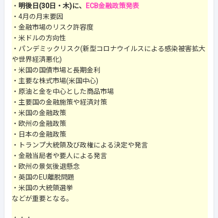
・
明後日(30日・木)に、
ECB金融政策発表
・4月の月末要因
・金融市場のリスク許容度
・米ドルの方向性
・パンデミックリスク(新型コロナウイルスによる感染被害拡大
や世界経済悪化)
・米国の国債市場と長期金利
・主要な株式市場(米国中心)
・原油と金を中心とした商品市場
・主要国の金融施策や経済対策
・米国の金融政策
・欧州の金融政策
・日本の金融政策
・トランプ大統領及び政権による決定や発言
・金融当局者や要人による発言
・欧州の景気後退懸念
・英国のEU離脱問題
・米国の大統領選挙
などが重要となる。