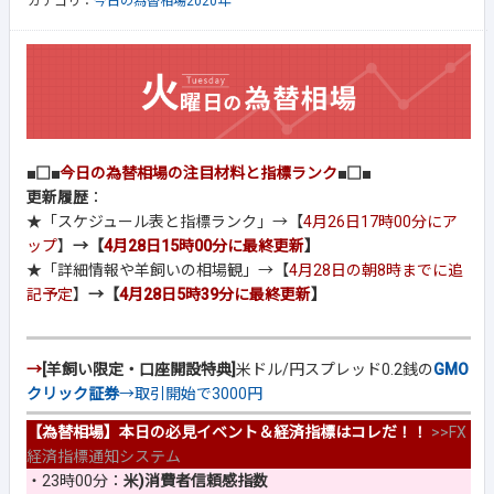
カテゴリ：
今日の為替相場2020年
■□■
今日の為替相場の注目材料と指標ランク
■□■
更新履歴
：
★「スケジュール表と指標ランク」→【
4月26日17時00分にア
ップ
】
→【
4月28日15時00分に最終更新
】
★「詳細情報や羊飼いの相場観」→【
4月28日の朝8時までに追
記予定
】
→【
4月28日5時39分に最終更新
】
→
[羊飼い限定・口座開設特典]
米ドル/円スプレッド0.2銭の
GMO
クリック証券
→取引開始で3000円
【為替相場】本日の必見イベント＆経済指標はコレだ！！
>>
FX
経済指標通知システム
・23時00分：
米)消費者信頼感指数