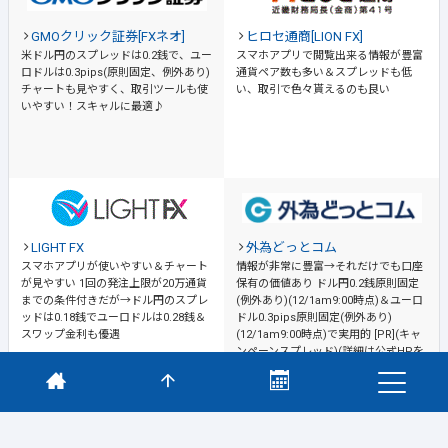
GMOクリック証券[FXネオ]
ヒロセ通商[LION FX]
米ドル円のスプレッドは0.2銭で、ユー
スマホアプリで閲覧出来る情報が豊富
ロドルは0.3pips(原則固定、例外あり)
通貨ペア数も多い＆スプレッドも低
チャートも見やすく、取引ツールも使
い、取引で色々貰えるのも良い
いやすい！スキャルに最適♪
LIGHT FX
外為どっとコム
スマホアプリが使いやすい＆チャート
情報が非常に豊富→それだけでも口座
が見やすい
1回の発注上限が20万通貨
保有の価値あり
ドル円0.2銭原則固定
までの条件付きだが→ドル円のスプレ
(例外あり)(12/1am9:00時点)＆ユーロ
ッドは0.18銭でユーロドルは0.28銭＆
ドル0.3pips原則固定(例外あり)
スワップ金利も優遇
(12/1am9:00時点)で実用的 [PR](キャ
ンペーンスプレッド)(詳細は公式HPを
ご確認ください)