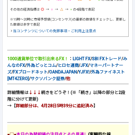
その他の経済指標は
→
→
→
の4段階で表記
※15時～20時に市場予想値(コンセンサス)の最新の数値をチェックし、更新し
た数値は赤字で表記
当コンテンツについての免罪事項・ご利用上注意点
1000通貨単位で取引出来るFX！
：
LIGHT FX
/
SBI FXトレード
/
み
んなのFX
/
外為どっとコム
/
ヒロセ通商
/
JFX
/
マネーパートナー
ズ
/
FXブロードネット
/
OANDAJAPAN
/
YJFX!
/
外為ファイネスト
[MT4ZERO]
/
サクソバンク証券
/
他
詳細情報は
↓↓↓
続きをどうぞ！(※「続き」以降の部分と2段
階に分けて更新)
→【
詳細部分は、4月28日5時39分に追記済み
】
■□■
本日の為替相場の注目点とその見通し
(客観的な視