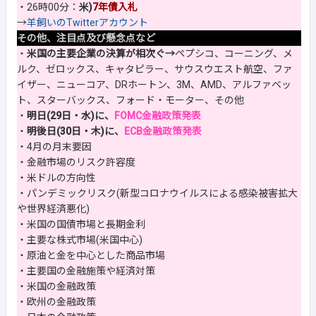
・26時00分：
米)
7年債入札
→
羊飼いのTwitterアカウント
その他、注目点及び懸念点など
・
米国の主要企業の決算が相次ぐ→
ペプシコ、コーニング、メ
ルク、ゼロックス、キャタピラー、サウスウエスト航空、ファ
イザー、ニューコア、DRホートン、3M、AMD、アルファベッ
ト、スターバックス、フォード・モーター、その他
・
明日(29日・水)に、
FOMC金融政策発表
・
明後日(30日・木)に、
ECB金融政策発表
・4月の月末要因
・金融市場のリスク許容度
・米ドルの方向性
・パンデミックリスク(新型コロナウイルスによる感染被害拡大
や世界経済悪化)
・米国の国債市場と長期金利
・主要な株式市場(米国中心)
・原油と金を中心とした商品市場
・主要国の金融施策や経済対策
・米国の金融政策
・欧州の金融政策