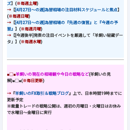
ズ
】(
※毎週土曜
)
→
【
[4月27日～の週]為替相場の注目材料スケジュールと焦点
】
(
※毎週日曜
)
→
【
[4月27日～の週]為替相場の『先週の復習』と『今週の予
習』
】(
※毎週月曜
)
→
【[今週後半]発表の注目イベントを厳選して「羊飼い秘蔵デー
タ」】(
※毎週水曜
)
■□■
羊飼いの現在の相場観や今日の戦略など
(羊飼いの見
解)
■□■
(
※毎日更新
)
→
『
羊飼いのFX取引＆戦略ブログ
』上で、日本時間19時までに
更新予定
※裁量トレードの戦略公開は、週初の月曜日・火曜日はお休み
で水曜日～金曜日に実行