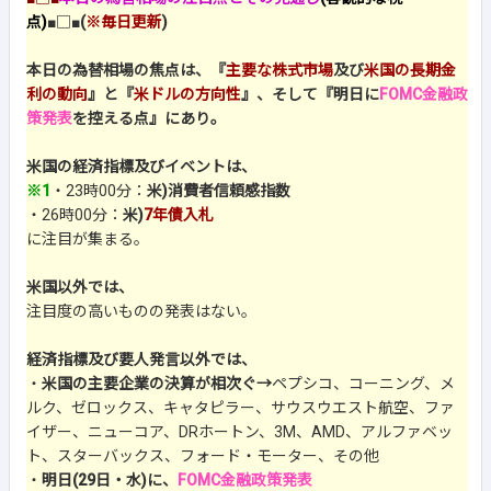
点)
■□■
(
※毎日更新
)
本日の為替相場の焦点は、『
主要な株式市場
及び
米国の長期金
利の動向
』と『
米ドルの方向性
』、そして『
明日に
FOMC金融政
策発表
を控える点
』にあり。
米国の経済指標及びイベントは、
※1
・23時00分：
米)消費者信頼感指数
・26時00分：
米)
7年債入札
に注目が集まる。
米国以外では、
注目度の高いものの発表はない。
経済指標及び要人発言以外では、
・
米国の主要企業の決算が相次ぐ→
ペプシコ、コーニング、メ
ルク、ゼロックス、キャタピラー、サウスウエスト航空、ファ
イザー、ニューコア、DRホートン、3M、AMD、アルファベッ
ト、スターバックス、フォード・モーター、その他
・
明日(29日・水)に、
FOMC金融政策発表