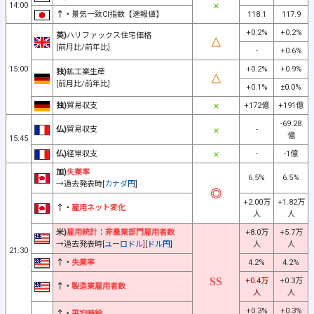
14:00
↑・
景気一致CI指数【速報値】
118.1
117.9
+0.2%
+0.2%
英)
ハリファックス住宅価格
[前月比/前年比]
-
+0.6%
15:00
+0.2%
+0.9%
独)
鉱工業生産
[前月比/前年比]
+0.1%
±0.0%
独)
貿易収支
+172億
+191億
-69.28
仏)
貿易収支
-
億
15:45
仏)
経常収支
-
-1億
加)
失業率
6.5%
6.5%
→過去発表時[
カナダ円
]
+2.00万
+1.82万
↑・
雇用ネット変化
人
人
米)
雇用統計
：
非農業部門雇用者数
+8.0万
+5.7万
→過去発表時[
ユーロドル
][
ドル円
]
人
人
21:30
↑・
失業率
4.2%
4.2%
+0.4万
+0.3万
↑・
製造業雇用者数
人
人
+0.3%
+0.3%
↑・
平均時給