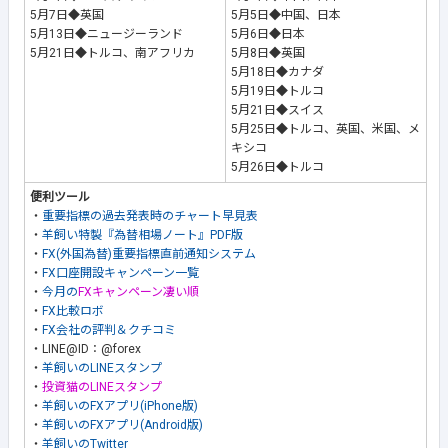
5月7日◆英国
5月5日◆中国、日本
5月13日◆ニュージーランド
5月6日◆日本
5月21日◆トルコ、南アフリカ
5月8日◆英国
5月18日◆カナダ
5月19日◆トルコ
5月21日◆スイス
5月25日◆トルコ、英国、米国、メ
キシコ
5月26日◆トルコ
便利ツール
・
重要指標の過去発表時のチャート早見表
・
羊飼い特製『為替相場ノート』PDF版
・
FX(外国為替)重要指標直前通知システム
・
FX口座開設キャンペーン一覧
・
今月の
FXキャンペーン凄い順
・
FX比較ロボ
・
FX会社の評判＆クチコミ
・LINE@ID：@forex
・
羊飼いのLINEスタンプ
・
投資猫のLINEスタンプ
・
羊飼いのFXアプリ(iPhone版)
・
羊飼いのFXアプリ(Android版)
・
羊飼いのTwitter