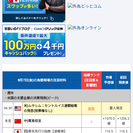
指標ランク
市場
前回
8月7日(金)の為替相場の注目材料
(注目度＆
予想値
発表値
影響度)
・
週末
・
米国の主要企業の決算発表(ピーク)
米)ムサレム：セントルイス連銀総裁
06:30
要人発言
の発言(投票権なし)
+1070.0
+1256.2
未定
中)貿易収支
億
億
日)
景気先行CI指数【速報値】
116.5
116.5