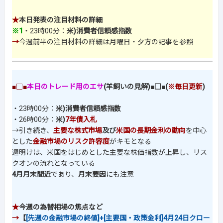
★
本日発表の注目材料の詳細
※1
・23時00分：
米)消費者信頼感指数
→
今週前半の注目材料の詳細は月曜日・夕方の記事を参照
■□■
本日のトレード用のエサ
(羊飼いの見解)■□■(
※毎日更新
)
・23時00分：
米)消費者信頼感指数
・26時00分：
米)
7年債入札
→引き続き、
主要な株式市場
及び
米国の長期金利の動向
を中心
とした
金融市場のリスク許容度
がキモとなる
週明けは、米国をはじめとした主要な株価指数が上昇し、リス
クオンの流れとなっている
4月月末間近
であり、
月末要因
にも注意
★
今週の為替相場の焦点など
→
【
[先週の金融市場の終値]+[主要国・政策金利]4月24日クロー