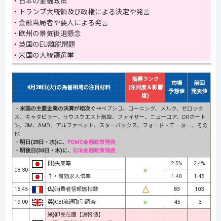
・日本の金融政策
・トランプ大統領及び政権による決定や発言
・金融当局者や要人による発言
・欧州の景気後退懸念
・英国のEU離脱問題
・米国の大統領選挙
指標ランク
市場
前回
4月28日(火)の為替相場の注目材料
(注目度＆影響
予想値
発表値
度)
・
米国の主要企業の決算が相次ぐ→
ペプシコ、コーニング、メルク、ゼロック
ス、キャタピラー、サウスウエスト航空、ファイザー、ニューコア、DRホート
ン、3M、AMD、アルファベット、スターバックス、フォード・モーター、その
他
・
明日(29日・水)に、
FOMC金融政策発表
・
明後日(30日・木)に、
ECB金融政策発表
日)
失業率
2.5%
2.4%
08:30
↑・
有効求人倍率
1.40
1.45
15:45
仏)
消費者信頼感指数
83
103
19:00
英)
CBI流通取引調査
-45
-3
米)
卸売在庫【速報値】