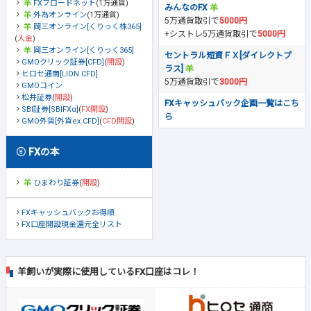
FXブロードネット
(1万通貨)
みんなのFX
外為オンライン
(1万通貨)
5万通貨取引で
5000円
岡三オンライン[くりっく株365]
+シストレ5万通貨取引で
5000円
(
入金
)
岡三オンライン[くりっく365]
セントラル短資ＦＸ[ダイレクトプ
GMOクリック証券[CFD]
(
開設
)
ラス]
ヒロセ通商[LION CFD]
5万通貨取引で
3000円
GMOコイン
松井証券
(
開設
)
FXキャッシュバック企画一覧はこち
SBI証券[SBIFXα]
(
FX開設
)
ら
GMO外貨[外貨ex CFD]
(
CFD開設
)
FXの本
ひまわり証券
(
開設
)
FXキャッシュバックお得順
FX口座開設現金還元全リスト
羊飼いが実際に使用しているFX口座はコレ！