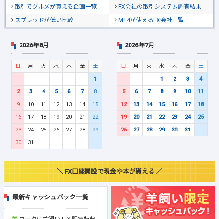
取引でグルメが貰える企画一覧
FX会社の取引システム調査結果
スプレッドが低い比較
MT4が使えるFX会社一覧
2026年8月
2026年7月
日
月
火
水
木
金
土
日
月
火
水
木
金
土
1
1
2
3
4
2
3
4
5
6
7
8
5
6
7
8
9
10
11
9
10
11
12
13
14
15
12
13
14
15
16
17
18
16
17
18
19
20
21
22
19
20
21
22
23
24
25
23
24
25
26
27
28
29
26
27
28
29
30
31
30
31
＼ FX口座開設で現金や本が貰える ／
最新キャッシュバック一覧
マークは羊飼いＦＸ限定特典