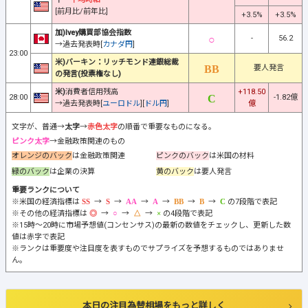
[前月比/前年比]
+3.5%
+3.5%
加)Ivey購買部協会指数
-
56.2
→過去発表時[
カナダ円
]
23:00
米)バーキン：リッチモンド連銀総裁
要人発言
の発言(投票権なし)
米)
消費者信用残高
+118.50
28:00
-1.82億
→過去発表時[
ユーロドル
][
ドル円
]
億
文字が、普通→
太字
→
赤色太字
の順番で重要なものになる。
ピンク太字
→金融政策関連のもの
オレンジのバック
は金融政策関連
ピンクのバック
は米国の材料
緑のバック
は企業の決算
黄のバック
は要人発言
重要ランクについて
※米国の経済指標は
→
→
→
→
→
→
の7段階で表記
※その他の経済指標は
→
→
→
の4段階で表記
※15時～20時に市場予想値(コンセンサス)の最新の数値をチェックし、更新した数
値は赤字で表記
※ランクは重要度や注目度を表すものでサプライズを予想するものではありませ
ん。
本日の注目為替相場をもっと詳しく