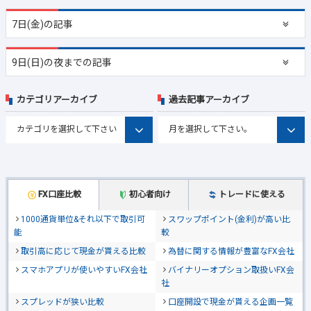
7日(金)の記事
9日(日)の夜までの記事
カテゴリアーカイブ
過去記事アーカイブ
FX口座比較
初心者向け
トレードに使える
1000通貨単位&それ以下で取引可
スワップポイント(金利)が高い比
能
較
取引高に応じて現金が貰える比較
為替に関する情報が豊富なFX会社
スマホアプリが使いやすいFX会社
バイナリーオプション取扱いFX会
社
スプレッドが狭い比較
口座開設で現金が貰える企画一覧