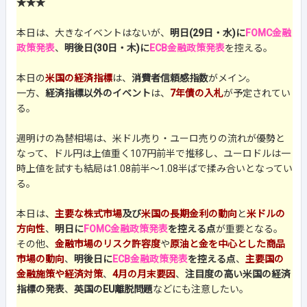
★★★
本日は、大きなイベントはないが、
明日(29日・水)に
FOMC金融
政策発表
、
明後日(30日・木)に
ECB金融政策発表
を控える。
本日の
米国の経済指標
は、
消費者信頼感指数
がメイン。
一方、
経済指標以外のイベント
は、
7年債の入札
が予定されてい
る。
週明けの為替相場は、米ドル売り・ユーロ売りの流れが優勢と
なって、ドル円は上値重く107円前半で推移し、ユーロドルは一
時上値を試すも結局は1.08前半～1.08半ばで揉み合いとなってい
る。
本日は、
主要な株式市場
及び
米国の長期金利の動向
と
米ドルの
方向性
、
明日に
FOMC金融政策発表
を控える点
が重要となる。
その他、
金融市場のリスク許容度
や
原油と金を中心とした商品
市場の動向
、
明後日に
ECB金融政策発表
を控える点
、
主要国の
金融施策や経済対策
、
4月の月末要因
、
注目度の高い米国の経済
指標の発表
、
英国のEU離脱問題
などにも注意したい。