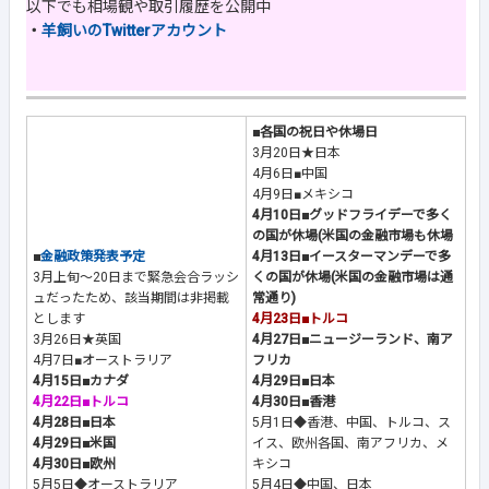
以下でも相場観や取引履歴を公開中
・
羊飼いのTwitterアカウント
■各国の祝日や休場日
3月20日★日本
4月6日■中国
4月9日■メキシコ
4月10日■グッドフライデーで多く
の国が休場(米国の金融市場も休場
■
金融政策発表予定
4月13日■イースターマンデーで多
3月上旬～20日まで緊急会合ラッシ
くの国が休場(米国の金融市場は通
ュだったため、該当期間は非掲載
常通り)
とします
4月23日■トルコ
3月26日★英国
4月27日■ニュージーランド、南ア
4月7日■オーストラリア
フリカ
4月15日■カナダ
4月29日■日本
4月22日■トルコ
4月30日■香港
4月28日■日本
5月1日◆香港、中国、トルコ、ス
4月29日■米国
イス、欧州各国、南アフリカ、メ
4月30日■欧州
キシコ
5月5日◆オーストラリア
5月4日◆中国、日本