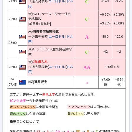
21:30
→過去発表時[
ユーロドル
][
ドル
-0.4%
-0.7%
円
]
米)
S＆P/ケース・シラー住宅
+0.30%
+0.30%
22:00
価格指数
+3.20%
+3.08%
[前月比/前年比]
米)消費者信頼感指数
→過去発表時[
ユーロドル
][
ドル
88.0
120.0
円
]
23:00
米)
リッチモンド連銀製造業指
-42
+2
数
米)
7年債入札
26:00
→過去発表時[
ユーロドル
][
ドル
350億ドル
円
]
翌
+7.00
+5.94
NZ)貿易収支
07:45
億
億
文字が、普通→
太字
→
赤色太字
の順番で重要なものになる。
ピンク太字
→金融政策関連のもの
オレンジのバック
は金融政策関連
ピンクのバック
は米国の材料
緑のバック
は企業の決算
黄のバック
は要人発言
重要ランクについて
米国の経済指標は
→
→
→
→
→
→
の7段階で表記