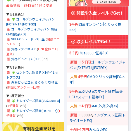
最新情報：8月3日11時に更新
開設や入金レベルでGet！
▼8月更新分
ゴールデンウェイジャパン
[FXTFMT4][FXTFGX]
3千円
岡三オンライン[くりっく株
ゴールデンウェイジャパン[商品
365]
CFD][商品KO]
SBI FXトレード[FX口座]
(
開設とエ
取引レベルでGet！
ントリー
)
外為ファイネスト
(
LINE登録と1千
5千円
Plus500JP証券[FX]
通貨
)
外為どっとコム[CFD]
[PR]
＋5千円
ゴールデンウェイジャ
▼7月更新分
パン[FXTFMT4][FXTFGX]
セントラル短資ＦＸ[ダイレク
4千円
GMOクリック証券[FXネ
トプラス]
オ]
外為どっとコム[らくらくFX積立]
(
開設とアンケート回答
)
5千円
三菱UFJ eスマート証券[三菱
▼6月更新分
UFJ eスマート証券FX]
トレイダーズ証券[みんなのFX]
(
1千通貨
でも)
＋4千円
GMO外貨[外貨ex]
トレイダーズ証券[LIGHT FX]
(
1
＋3000円
インヴァスト証券[ト
千通貨
でも)
ライオートFX]
有利な企画だけを
＋合計1万円
みんなのFX