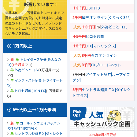
厳選しています！
＋3千円
LIGHT FX
※基本的に、1万通貨のトレードまでで
4千円
岡三オンライン[くりっく365]
貰える企画を対象。それ以外は、規定
の量のトレードをしても、スプレッド
＋8千円
[PR]
外為どっとコム
でキャッシュバックがマイナスになら
ないモノを掲載。
＋5千円
ヒロセ通商
1万円以上
＋5千円
JFX[マトリックス]
3千円
外為オンライン
トレイダーズ証券[みんなの
FX]
(
1千通貨
でも)
3千円
FXブロードネット
外為どっとコム
(1万通貨でも)
3千円分
アイネット証券[ループイフ
[PR]
ダン]
インヴァスト証券[トライオート
FX]
3千円
セントラル短資ＦＸ[ダイレク
ヒロセ通商[LION FX]
(1万通貨で
トプラス]
も)
5千円以上→1万円未満
ゴールデンウェイジャパン
[FXTFMT4][FXTFGX]
セントラル短資ＦＸ[ダイレクト
2026年8月3日更新