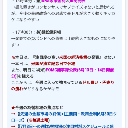
・13時30分：
豪)
RBA政策金利
＆
声明発表
→据え置きがコンセンサスでサプライズはないと思われる
が、今後の金融政策への思惑で豪ドルが大きく動くキッカ
ケになりやすい
・17時30分：
英)建設業PMI
→発表での英ポンドへの影響は比較的大きなものになりや
すい
※
本日は、『注目度の高い
米国の経済指標
の発表』はない
→本日は、
米国が独立記念日で休場
また、
明日には[米)
FOMC議事録公表(6月13日・14日開催
分)
]を控える
ここからは、
今週に入って強まっている
ドル買い・円売り
の流れ
がどうなるかがキモ
★
今週の為替相場の焦点など
→
【
[先週の金融市場の終値]+[主要国・政策金利]6月30日ク
ローズ
】(
※毎週土曜
)
→
【
[7月3日～の週]為替相場の注目材料スケジュールと焦