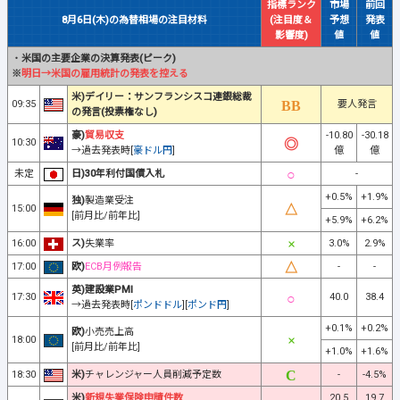
指標ランク
市場
前回
8月6日(木)の為替相場の注目材料
(注目度＆
予想
発表
影響度)
値
値
・
米国の主要企業の決算発表(ピーク)
※
明日→米国の雇用統計の発表を控える
米)デイリー：サンフランシスコ連銀総裁
09:35
要人発言
の発言(投票権なし)
豪)
貿易収支
-10.80
-30.18
10:30
→過去発表時[
豪ドル円
]
億
億
未定
日)30年利付国債入札
-
+0.5%
+1.9%
独)
製造業受注
15:00
[前月比/前年比]
+5.9%
+6.2%
16:00
ス)
失業率
3.0%
2.9%
17:00
欧)
ECB月例報告
-
-
英)建設業PMI
17:30
40.0
38.4
→過去発表時[
ポンドドル
][
ポンド円
]
+0.1%
+0.2%
欧)
小売売上高
18:00
[前月比/前年比]
+1.0%
+1.6%
18:30
米)
チャレンジャー人員削減予定数
-
-4.5%
米)
新規失業保険申請件数
20.5
19.7