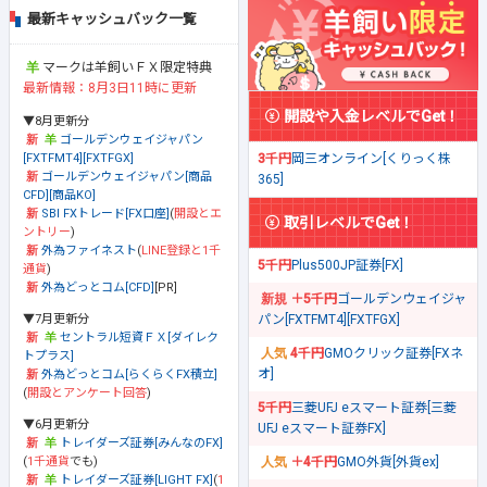
最新キャッシュバック一覧
マークは羊飼いＦＸ限定特典
最新情報：8月3日11時に更新
開設や入金レベルでGet！
▼8月更新分
ゴールデンウェイジャパン
[FXTFMT4][FXTFGX]
3千円
岡三オンライン[くりっく株
ゴールデンウェイジャパン[商品
365]
CFD][商品KO]
SBI FXトレード[FX口座]
(
開設とエ
取引レベルでGet！
ントリー
)
外為ファイネスト
(
LINE登録と1千
5千円
Plus500JP証券[FX]
通貨
)
外為どっとコム[CFD]
[PR]
＋5千円
ゴールデンウェイジャ
▼7月更新分
パン[FXTFMT4][FXTFGX]
セントラル短資ＦＸ[ダイレク
4千円
GMOクリック証券[FXネ
トプラス]
オ]
外為どっとコム[らくらくFX積立]
(
開設とアンケート回答
)
5千円
三菱UFJ eスマート証券[三菱
▼6月更新分
UFJ eスマート証券FX]
トレイダーズ証券[みんなのFX]
(
1千通貨
でも)
＋4千円
GMO外貨[外貨ex]
トレイダーズ証券[LIGHT FX]
(
1