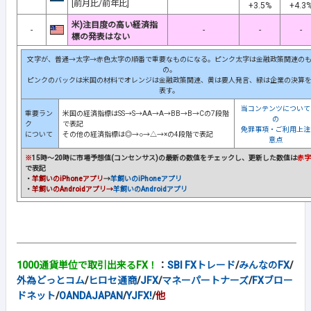
[前月比/前年比]
+3.5%
+4.3
米)注目度の高い経済指
-
-
-
-
標の発表はない
文字が、普通→太字→赤色太字の順番で重要なものになる。ピンク太字は金融政策関連の
の。
ピンクのバックは米国の材料でオレンジは金融政策関連、黄は要人発言、緑は企業の決算
表す。
当コンテンツについて
重要ラン
米国の経済指標はSS→S→AA→A→BB→B→Cの7段階
の
ク
で表記
免罪事項・ご利用上注
について
その他の経済指標は◎→○→△→×の4段階で表記
意点
※
15時～20時に市場予想値(コンセンサス)の最新の数値をチェックし、更新した数値は
赤字
で表記
・
羊飼いのiPhoneアプリ
→
羊飼いのiPhoneアプリ
・
羊飼いのAndroidアプリ→
羊飼いのAndroidアプリ
1000通貨単位で取引出来るFX！
：
SBI FXトレード
/
みんなのFX
/
外為どっとコム
/
ヒロセ通商
/
JFX
/
マネーパートナーズ
/
FXブロー
ドネット
/
OANDAJAPAN
/
YJFX!
/
他