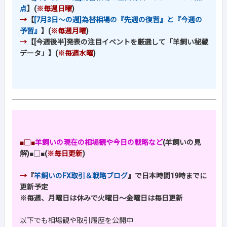
点
】(
※毎週日曜
)
→
【
[7月3日～の週]為替相場の『先週の復習』と『今週の
予習』
】(
※毎週月曜
)
→
【[今週後半]発表の注目イベントを厳選して「羊飼い秘蔵
データ」】(
※毎週水曜
)
■□■
羊飼いの現在の相場観や今日の戦略など
(羊飼いの見
解)
■□■
(
※毎日更新
)
→
『
羊飼いのFX取引＆戦略ブログ
』で日本時間19時までに
更新予定
※毎週、月曜日は休みで火曜日～金曜日は毎日更新
以下でも相場観や取引履歴を公開中