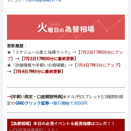
カテゴリ：
今日の為替相場2017年
更新履歴
：
★「スケジュール表と指標ランク」→【
7月2日17時00分にアッ
プ
】
→【
7月2日17時00分に最終更新
】
★「詳細情報や羊飼いの相場観」→【
7月4日7時3分にアップ
】
→【
7月4日7時3分に最終更新
】
→
[羊飼い限定・口座開設特典]
米ドル/円スプレッド0.3銭原則固
定の
GMOクリック証券
→取引開始で3000円
【為替相場】本日の必見イベント＆経済指標はコレだ！！
>>
FX経済指標通知システム