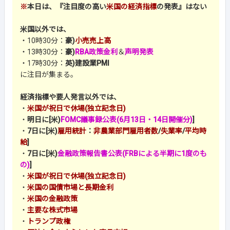
※
本日は、『注目度の高い
米国の経済指標
の発表』はない
米国以外では、
・10時30分：
豪)
小売売上高
・13時30分：
豪)
RBA政策金利
＆
声明発表
・17時30分：
英)建設業PMI
に注目が集まる。
経済指標や要人発言以外では、
・
米国が祝日で休場(独立記念日)
・
明日に[米)
FOMC議事録公表(6月13日・14日開催分)
]
・
7日に[米)
雇用統計
：
非農業部門雇用者数
/
失業率
/
平均時
給
]
・
7日に[米)
金融政策報告書公表(FRBによる半期に1度のも
の)
]
・
米国が祝日で休場(独立記念日)
・
米国の国債市場と長期金利
・
米国の金融政策
・
主要な株式市場
・
トランプ政権