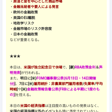
・
原油と金を中心とした商品市場
・
金融当局者や要人による発言
・
欧州の金融政策
・
英国のEU離脱
・
地政学リスク
・
金融市場のリスク許容度
・
日本の金融政策
などが重要となる。
★★★
本日は、
米国が独立記念日で休場
で、
[豪)
RBA政策金利
＆
声
明発表
]
が行われる。
また、
明日に[米)
FOMC議事録公表(6月13日・14日開催
分)
]
、
7日に[米)
雇用統計
：
非農業部門雇用者数
/
失業率
/
平均
時給
]
や
[米)
金融政策報告書公表(FRBによる半期に1度のも
の)
]
を控える。
本日の
米国の経済指標
は注目度の高いものの発表はなく、
米国の経済指標以外のイベント
も特に予定されていない。