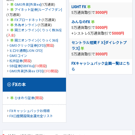
GMO外貨[外貨ex]
(1万通貨)
LIGHT FX
アイネット証券[ループイフダン]
5万通貨取引で
3000円
(1万通貨)
FXブロードネット
(1万通貨)
みんなのFX
外為オンライン
(1万通貨)
5万通貨取引で
5000円
岡三オンライン[くりっく株365]
+シストレ5万通貨取引で
5000円
(
入金
)
岡三オンライン[くりっく365]
セントラル短資ＦＸ[ダイレクトプ
GMOクリック証券[CFD]
(
開設
)
ラス]
ヒロセ通商[LION CFD]
5万通貨取引で
3000円
GMOコイン
松井証券
(
開設
)
FXキャッシュバック企画一覧はこち
SBI証券[SBIFXα]
(
FX開設
)
ら
GMO外貨[外貨ex CFD]
(
CFD開設
)
FXの本
ひまわり証券
(
開設
)
FXキャッシュバックお得順
FX口座開設現金還元全リスト