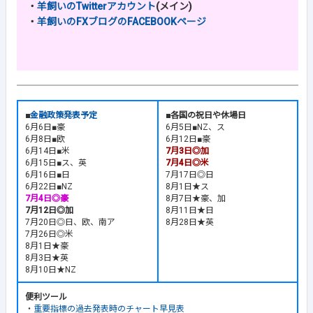
・
羊飼いのTwitterアカウント
(メイン)
・
羊飼いのFXブログのFACEBOOKページ
■
金融政策発表予定
■各国の祝日や休場日
6月6日■豪
6月5日■NZ、ス
6月8日■欧
6月12日■豪
6月14日■米
7月3日◎加
6月15日■ス、英
7月4日◎米
6月16日■日
7月17日◎日
6月22日■NZ
8月1日★ス
7月4日◎豪
8月7日★豪、加
7月12日◎加
8月11日★日
7月20日◎日、欧、南ア
8月28日★英
7月26日◎米
8月1日★豪
8月3日★英
8月10日★NZ
便利ツール
・
重要指標の過去発表時のチャート早見表