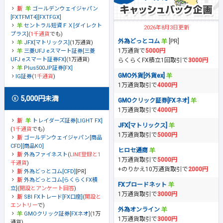
ゴールデンウェイジャパン
[FXTFMT4][FXTFGX]
セントラル短資ＦＸ[ダイレクト
2026年8月3日更新
プラス]
(
1千通貨
でも)
外為どっとコム
[PR]
JFX[マトリックス]
(1万通貨)
1万通貨で
5000円
三菱UFJ eスマート証券[三菱
UFJ eスマート証券FX]
(1万通貨)
らくらくFX積立1回取引で
3000円
Plus500JP証券[FX]
GMO外貨[外貨ex]
IG証券
(
1千通貨
)
1万通貨取引で
4000円
5,000円未満
GMOクリック証券[FXネオ]
1万通貨取引で
4000円
トレイダーズ証券[LIGHT FX]
JFX[マトリックス]
(
1千通貨
でも)
1万通貨取引で
5000円
ゴールデンウェイジャパン[商品
CFD][商品KO]
ヒロセ通商
外為ファイネスト
(
LINE登録と1
1万通貨取引で
5000円
千通貨
)
+のりかえ10万通貨取引で
2000円
外為どっとコム[CFD]
[PR]
外為どっとコム[らくらくFX積
FXブロードネット
立]
(
開設とアンケート回答
)
1万通貨取引で
3000円
SBI FXトレード[FX口座]
(
開設と
エントリー
で)
外為オンライン
GMOクリック証券[FXネオ]
(1万
1万通貨取引で
3000円
通貨)