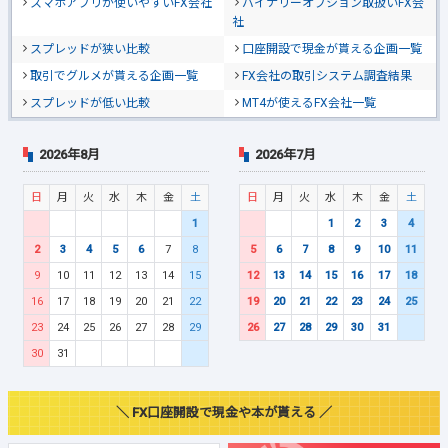
スマホアプリが使いやすいFX会社
バイナリーオプション取扱いFX会
社
スプレッドが狭い比較
口座開設で現金が貰える企画一覧
取引でグルメが貰える企画一覧
FX会社の取引システム調査結果
スプレッドが低い比較
MT4が使えるFX会社一覧
2026年8月
2026年7月
日
月
火
水
木
金
土
日
月
火
水
木
金
土
1
1
2
3
4
2
3
4
5
6
7
8
5
6
7
8
9
10
11
9
10
11
12
13
14
15
12
13
14
15
16
17
18
16
17
18
19
20
21
22
19
20
21
22
23
24
25
23
24
25
26
27
28
29
26
27
28
29
30
31
30
31
＼ FX口座開設で現金や本が貰える ／