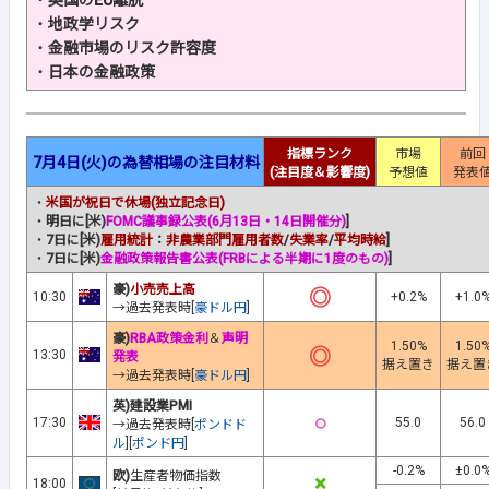
・
英国のEU離脱
・
地政学リスク
・
金融市場のリスク許容度
・
日本の金融政策
指標ランク
市場
前回
7月4日(火)の為替相場の注目材料
(注目度＆影響度)
予想値
発表
・
米国が祝日で休場(独立記念日)
・
明日に[米)
FOMC議事録公表(6月13日・14日開催分)
]
・
7日に[米)
雇用統計
：
非農業部門雇用者数
/
失業率
/
平均時給
]
・
7日に[米)
金融政策報告書公表(FRBによる半期に1度のもの)
]
豪)
小売売上高
◎
10:30
+0.2%
+1.0
→過去発表時[
豪ドル円
]
豪)
RBA政策金利
＆
声明
1.50%
1.50
◎
13:30
発表
据え置き
据え置
→過去発表時[
豪ドル円
]
英)建設業PMI
○
17:30
55.0
56.0
→過去発表時[
ポンドド
ル
][
ポンド円
]
-0.2%
±0.0
欧)
生産者物価指数
×
18:00