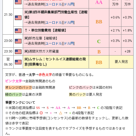
→過去発表時[
ユーロドル
][
ドル円
]
万件
万件
米)第2四半期非農業部門労働生産性【速報
21:30
値】
+0.6%
+0.3%
→過去発表時[
ユーロドル
][
ドル円
]
↑・単位労働費用【速報値】
+2.1%
+1.8%
米)
卸売在庫【確報値】
23:00
+0.3%
+0.3%
→過去発表時[
ユーロドル
][
ドル円
]
23:30
米)
週間天然ガス貯蔵量
-
+28
翌
米)ムサレム：セントルイス連銀総裁の発
要人発言
06:30
言(投票権なし)
文字が、普通→
太字
→
赤色太字
の順番で重要なものになる。
ピンク太字
→金融政策関連のもの
オレンジのバック
は金融政策関連
ピンクのバック
は米国の材料
緑のバック
は企業の決算
黄のバック
は要人発言
重要ランクについて
※米国の経済指標は
→
→
→
→
→
→
の7段階で表記
※その他の経済指標は
→
→
→
の4段階で表記
※15時～20時に市場予想値(コンセンサス)の最新の数値をチェックし、更新した数
値は赤字で表記
※ランクは重要度や注目度を表すものでサプライズを予想するものではありませ
ん。