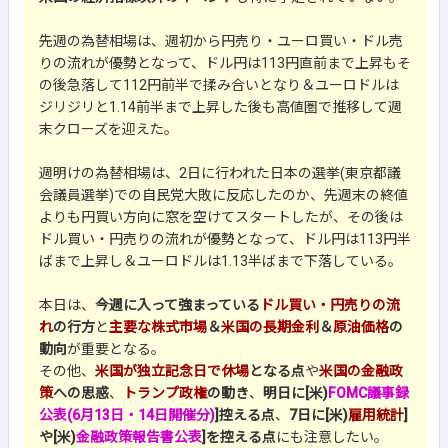
先週の為替相場は、週初から円売り・ユーロ買い・ドル売
りの流れが優勢となって、ドル円は113円直前まで上昇もそ
の後急落して112円前半で揉み合いとなり＆ユーロドルは
ジリジリと1.14前半まで上昇した後も高値圏で推移して週
末クローズを迎えた。
週明けの為替相場は、2日に行われた日本の選挙(東京都議
会議員選挙)での自民党大敗に反応したのか、先週末の終値
よりも円買い方向に窓を空けてスタートしたが、その後は
ドル買い・円売りの流れが優勢となって、ドル円は113円半
ばまで上昇し＆ユーロドルは1.13半ばまで下落している。
本日は、
今週に入って強まっている
ドル買い・円売りの流
れ
の行方
と
主要な株式市場
＆
米国の長期金利
＆
原油価格
の
動向
が重要となる。
その他、
米国が独立記念日で休場
となる点
や
米国の金融政
策
への思惑
、
トランプ政権
の動き
、
明日に[米)
FOMC議事録
公表(6月13日・14日開催分)
]控える点
、
7日に[米)
雇用統計
]
や[米)
金融政策報告書公表
]を控える点
にも注意したい。