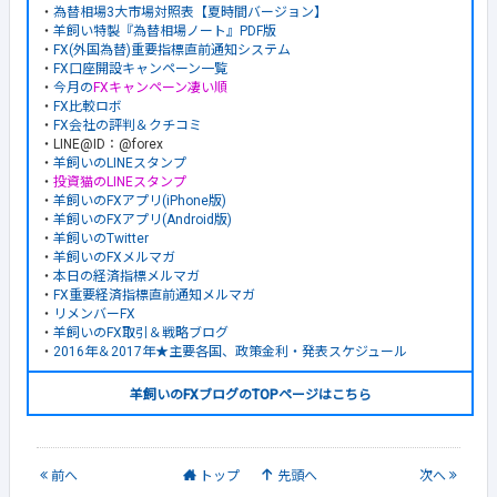
・
為替相場3大市場対照表【夏時間バージョン】
・
羊飼い特製『為替相場ノート』PDF版
・
FX(外国為替)重要指標直前通知システム
・
FX口座開設キャンペーン一覧
・
今月の
FXキャンペーン凄い順
・
FX比較ロボ
・
FX会社の評判＆クチコミ
・LINE@ID：@forex
・
羊飼いのLINEスタンプ
・
投資猫のLINEスタンプ
・
羊飼いのFXアプリ(iPhone版)
・
羊飼いのFXアプリ(Android版)
・
羊飼いのTwitter
・
羊飼いのFXメルマガ
・
本日の経済指標メルマガ
・
FX重要経済指標直前通知メルマガ
・
リメンバーFX
・
羊飼いのFX取引＆戦略ブログ
・
2016年＆2017年★主要各国、政策金利・発表スケジュール
羊飼いのFXブログのTOPページはこちら
前
へ
トップ
先頭へ
次
へ