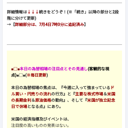
詳細情報は
↓↓↓
続きをどうぞ！(※「続き」以降の部分と2段
階に分けて更新)
→【
詳細部分は、7月4日7時3分に追記済み
】
■□■
本日の為替相場の注目点とその見通し
(客観的な視
点)
■□■
(
※毎日更新
)
本日の為替相場の焦点は、『今週に入って強まっている
ド
ル買い・円売りの流れ
の行方』と『
主要な株式市場
＆
米国
の長期金利
＆
原油価格
の動向』、そして『
米国が独立記念
日で休場
となる点』にあり。
米国の経済指標及びイベントは、
注目度の高いものの発表はない。