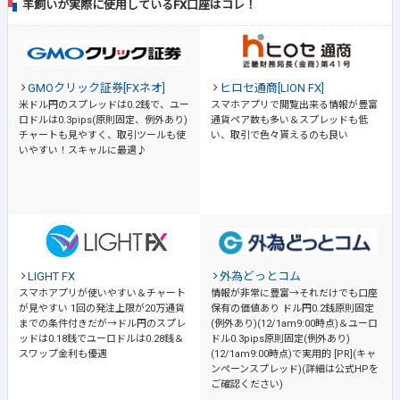
羊飼いが実際に使用しているFX口座はコレ！
GMOクリック証券[FXネオ]
ヒロセ通商[LION FX]
米ドル円のスプレッドは0.2銭で、ユー
スマホアプリで閲覧出来る情報が豊富
ロドルは0.3pips(原則固定、例外あり)
通貨ペア数も多い＆スプレッドも低
チャートも見やすく、取引ツールも使
い、取引で色々貰えるのも良い
いやすい！スキャルに最適♪
LIGHT FX
外為どっとコム
スマホアプリが使いやすい＆チャート
情報が非常に豊富→それだけでも口座
が見やすい
1回の発注上限が20万通貨
保有の価値あり
ドル円0.2銭原則固定
までの条件付きだが→ドル円のスプレ
(例外あり)(12/1am9:00時点)＆ユーロ
ッドは0.18銭でユーロドルは0.28銭＆
ドル0.3pips原則固定(例外あり)
スワップ金利も優遇
(12/1am9:00時点)で実用的 [PR](キャ
ンペーンスプレッド)(詳細は公式HPを
ご確認ください)