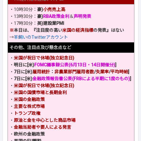
・10時30分：
豪)
小売売上高
・13時30分：
豪)
RBA政策金利
＆
声明発表
・17時30分：
英)建設業PMI
※
本日は、『注目度の高い
米国の経済指標
の発表』はない
→
羊飼いのTwitterアカウント
その他、注目点及び懸念点など
・
米国が祝日で休場(独立記念日)
・
明日に[米)
FOMC議事録公表(6月13日・14日開催分)
]
・
7日に[米)
雇用統計
：
非農業部門雇用者数
/
失業率
/
平均時給
]
・
7日に[米)
金融政策報告書公表(FRBによる半期に1度のもの)
]
・
米国が祝日で休場(独立記念日)
・
米国の国債市場と長期金利
・
米国の金融政策
・
主要な株式市場
・
トランプ政権
・
原油と金を中心とした商品市場
・
金融当局者や要人による発言
・
欧州の金融政策