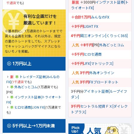
＋3000円
インヴァスト証券[ト
千通貨
でも)
ライオートFX]
有利な企画だけを
＋合計1万円
みんなのFX
厳選しています！
＋3千円
LIGHT FX
※基本的に、1万通貨のトレードまでで
4千円
岡三オンライン[くりっく365]
貰える企画を対象。それ以外は、規定
の量のトレードをしても、スプレッド
＋8千円
[PR]
外為どっとコム
でキャッシュバックがマイナスになら
ないモノを掲載。
＋5千円
ヒロセ通商
1万円以上
＋5千円
JFX[マトリックス]
3千円
外為オンライン
トレイダーズ証券[みんなの
FX]
(
1千通貨
でも)
3千円
FXブロードネット
外為どっとコム
(1万通貨でも)
3千円分
アイネット証券[ループイフ
[PR]
ダン]
インヴァスト証券[トライオート
FX]
3千円
セントラル短資ＦＸ[ダイレク
ヒロセ通商[LION FX]
(1万通貨で
トプラス]
も)
5千円以上→1万円未満