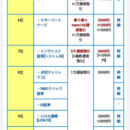
+1万通貨取
引
6位
・
マネーパート
乗り換え
2500円
詳
ナーズ
nano100通
+1000円
細
貨取引
+1000円
+1万通貨取
引
7位
・
インヴァスト
5千通貨取引
3000円
詳
[+10000
証券[シストレ24]
[+複数通貨
細
円]
取引]
8位
・
JFX[マトリッ
1万通貨取引
5000円
詳
クス]
細
・
GMOクリック
詳
証券
細
-
・
IG証券
9位
・
ヒロセ通商
2000円
詳
[LION FX]
+2000円
細