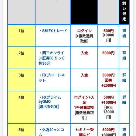
飼
い
限
定
1位
・
SBI FXトレード
ログイン
500円
詳
[+3000
[+複数通貨
細
円]
取引]
2位
・
岡三オンライ
入金
5000円
詳
ン証券[くりっく
細
株365]
3位
・
FXブロードネ
入金
3000円
詳
ット
図書
細
+2000円
4位
・
FXプライム
ログイン
+
入
500円
詳
byGMO
金
+1000円
細
[選べる外貨]
1千通貨取引
[最大
13000
[複数通貨取
円]
引]
5位
・
外為どっとコ
セミナー受
6000円
詳
ム
講など
+3000円
細