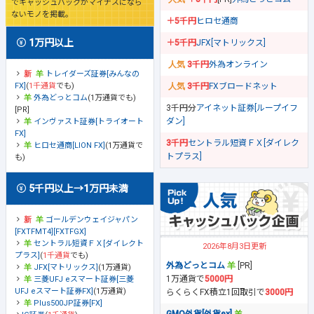
でキャッシュバックがマイナスになら
ないモノを掲載。
＋5千円
ヒロセ通商
1万円以上
＋5千円
JFX[マトリックス]
3千円
外為オンライン
トレイダーズ証券[みんなの
FX]
(
1千通貨
でも)
3千円
FXブロードネット
外為どっとコム
(1万通貨でも)
3千円分
アイネット証券[ループイフ
[PR]
ダン]
インヴァスト証券[トライオート
FX]
3千円
セントラル短資ＦＸ[ダイレク
ヒロセ通商[LION FX]
(1万通貨で
トプラス]
も)
5千円以上→1万円未満
ゴールデンウェイジャパン
[FXTFMT4][FXTFGX]
セントラル短資ＦＸ[ダイレクト
2026年8月3日更新
プラス]
(
1千通貨
でも)
外為どっとコム
[PR]
JFX[マトリックス]
(1万通貨)
1万通貨で
5000円
三菱UFJ eスマート証券[三菱
UFJ eスマート証券FX]
(1万通貨)
らくらくFX積立1回取引で
3000円
Plus500JP証券[FX]