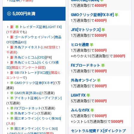
GMO外貨[外貨ex]
IG証券
(
1千通貨
)
1万通貨取引で
4000円
5,000円未満
GMOクリック証券[FXネオ]
1万通貨取引で
4000円
トレイダーズ証券[LIGHT FX]
JFX[マトリックス]
(
1千通貨
でも)
1万通貨取引で
5000円
ゴールデンウェイジャパン[商品
CFD][商品KO]
ヒロセ通商
外為ファイネスト
(
LINE登録と1
1万通貨取引で
5000円
千通貨
)
+のりかえ10万通貨取引で
2000円
外為どっとコム[CFD]
[PR]
外為どっとコム[らくらくFX積
FXブロードネット
立]
(
開設とアンケート回答
)
1万通貨取引で
3000円
SBI FXトレード[FX口座]
(
開設と
エントリー
で)
外為オンライン
GMOクリック証券[FXネオ]
(1万
1万通貨取引で
3000円
通貨)
GMO外貨[外貨ex]
(1万通貨)
LIGHT FX
アイネット証券[ループイフダン]
5万通貨取引で
3000円
(1万通貨)
FXブロードネット
(1万通貨)
みんなのFX
外為オンライン
(1万通貨)
5万通貨取引で
5000円
岡三オンライン[くりっく株365]
+シストレ5万通貨取引で
5000円
(
入金
)
岡三オンライン[くりっく365]
セントラル短資ＦＸ[ダイレクトプ
GMOクリック証券[CFD]
(
開設
)