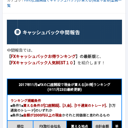
カテゴリ：
FXの[口座開設でキャッシュバック]が貰える(現金や金券)企画一
覧
中間報告では、
【
FXキャッシュバックお得ランキング
】の最新版
と、
【
FXキャッシュバック人気BEST１０
】
を紹介します！
2017年11月■FXの口座開設で現金が貰える[お得]ランキング
(※11月23日最終更新)
ランキング掲載条件
■条件1■
貰える条件が[口座開設]、[入金]、[1千通貨のトレード]
、[1万
通貨のトレード]のいずれか
■条件2■
金額が2000円以上の現金
かそれと同価値と思われるもの
順位
FX取引会社名
貰える地点
合計金額
羊