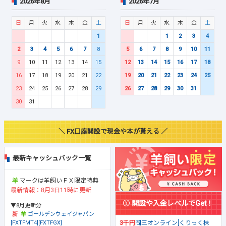
2026年8月
2026年7月
日
月
火
水
木
金
土
日
月
火
水
木
金
土
1
1
2
3
4
2
3
4
5
6
7
8
5
6
7
8
9
10
11
9
10
11
12
13
14
15
12
13
14
15
16
17
18
16
17
18
19
20
21
22
19
20
21
22
23
24
25
23
24
25
26
27
28
29
26
27
28
29
30
31
30
31
＼ FX口座開設で現金や本が貰える ／
最新キャッシュバック一覧
マークは羊飼いＦＸ限定特典
最新情報：8月3日11時に更新
開設や入金レベルでGet！
▼8月更新分
ゴールデンウェイジャパン
[FXTFMT4][FXTFGX]
3千円
岡三オンライン[くりっく株