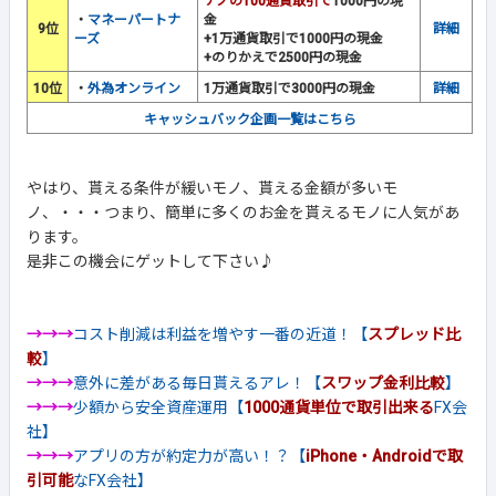
ナノの100通貨取引で
1000円の現
・
マネーパートナ
金
9位
詳細
ーズ
+1万通貨取引で1000円の現金
+のりかえで2500円の現金
10位
・
外為オンライン
1万通貨取引で3000円の現金
詳細
キャッシュバック企画一覧はこちら
やはり、貰える条件が緩いモノ、貰える金額が多いモ
ノ、・・・つまり、簡単に多くのお金を貰えるモノに人気があ
ります。
是非この機会にゲットして下さい♪
→→→
コスト削減は利益を増やす一番の近道！【
スプレッド比
較
】
→→→
意外に差がある毎日貰えるアレ！【
スワップ金利比較
】
→→→
少額から安全資産運用【
1000通貨単位で取引出来る
FX会
社】
→→→
アプリの方が約定力が高い！？【
iPhone・Androidで取
引可能
なFX会社】