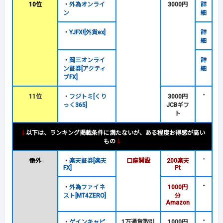
10位
・
外為オンライ
3000円
詳
ン
細
・
YJFX![外貨ex]
詳
細
・
岡三オンライ
詳
ン証券[アクティ
細
ブFX]
-
11位
・
フジトミ[くり
3000円
っく365]
JCBギフ
ト
↓
以下は、ランキング掲載条件に満たないが、ある程度お得感が高い
もの
↓
-
番外
・
楽天証券[楽天
口座開設
200楽天
FX]
Pt
-
・
外為ファイネ
1000円
スト[MT4ZERO]
分
Amazon
-
・
ゲインキャピ
1万通貨取引
1000円