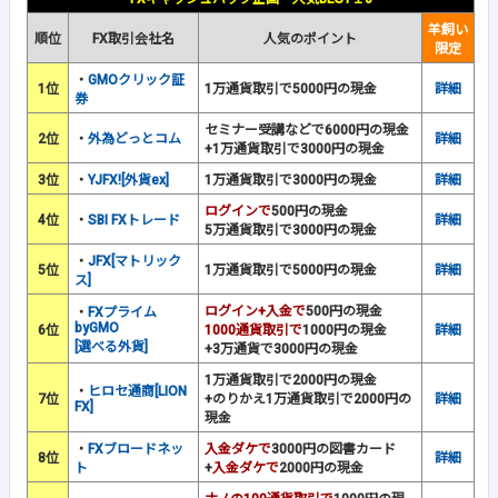
羊飼い
順位
FX取引会社名
人気のポイント
限定
・
GMOクリック証
1位
1万通貨取引で5000円の現金
詳細
券
セミナー受講などで6000円の現金
2位
・
外為どっとコム
詳細
+1万通貨取引で3000円の現金
3位
・
YJFX![外貨ex]
1万通貨取引で3000円の現金
詳細
ログインで
500円の現金
4位
・
SBI FXトレード
詳細
5万通貨取引で3000円の現金
・
JFX[マトリック
5位
1万通貨取引で5000円の現金
詳細
ス]
ログイン+入金で
500円の現金
・
FXプライム
byGMO
6位
1000通貨取引で
1000円の現金
詳細
[選べる外貨]
+3万通貨で3000円の現金
1万通貨取引で2000円の現金
・
ヒロセ通商[LION
7位
+のりかえ1万通貨取引で2000円の
詳細
FX]
現金
・
FXブロードネッ
入金ダケで
3000円の図書カード
8位
詳細
ト
+
入金ダケで
2000円の現金