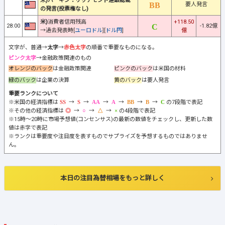
米)バーキン：リッチモンド連銀総裁
要人発言
の発言(投票権なし)
米)
消費者信用残高
+118.50
28:00
-1.82億
→過去発表時[
ユーロドル
][
ドル円
]
億
文字が、普通→
太字
→
赤色太字
の順番で重要なものになる。
ピンク太字
→金融政策関連のもの
オレンジのバック
は金融政策関連
ピンクのバック
は米国の材料
緑のバック
は企業の決算
黄のバック
は要人発言
重要ランクについて
※米国の経済指標は
→
→
→
→
→
→
の7段階で表記
※その他の経済指標は
→
→
→
の4段階で表記
※15時～20時に市場予想値(コンセンサス)の最新の数値をチェックし、更新した数
値は赤字で表記
※ランクは重要度や注目度を表すものでサプライズを予想するものではありませ
ん。
本日の注目為替相場をもっと詳しく