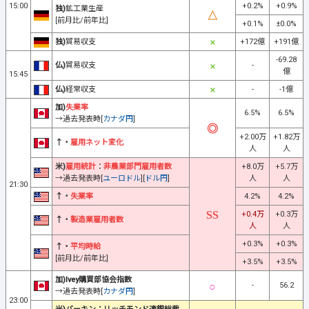
15:00
+0.2%
+0.9%
独)
鉱工業生産
[前月比/前年比]
+0.1%
±0.0%
独)
貿易収支
+172億
+191億
-69.28
仏)
貿易収支
-
億
15:45
仏)
経常収支
-
-1億
加)
失業率
6.5%
6.5%
→過去発表時[
カナダ円
]
+2.00万
+1.82万
↑・
雇用ネット変化
人
人
米)
雇用統計
：
非農業部門雇用者数
+8.0万
+5.7万
→過去発表時[
ユーロドル
][
ドル円
]
人
人
21:30
↑・
失業率
4.2%
4.2%
+0.4万
+0.3万
↑・
製造業雇用者数
人
人
+0.3%
+0.3%
↑・
平均時給
[前月比/前年比]
+3.5%
+3.5%
加)Ivey購買部協会指数
-
56.2
→過去発表時[
カナダ円
]
23:00