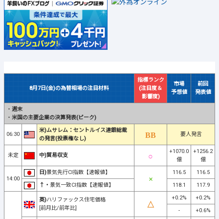
指標ランク
市場
前回
8月7日(金)の為替相場の注目材料
(注目度＆
予想値
発表値
影響度)
・
週末
・
米国の主要企業の決算発表(ピーク)
米)ムサレム：セントルイス連銀総裁
06:30
要人発言
の発言(投票権なし)
+1070.0
+1256.2
未定
中)貿易収支
億
億
日)
景気先行CI指数【速報値】
116.5
116.5
14:00
↑・
景気一致CI指数【速報値】
118.1
117.9
+0.2%
+0.2%
英)
ハリファックス住宅価格
[前月比/前年比]
-
+0.6%