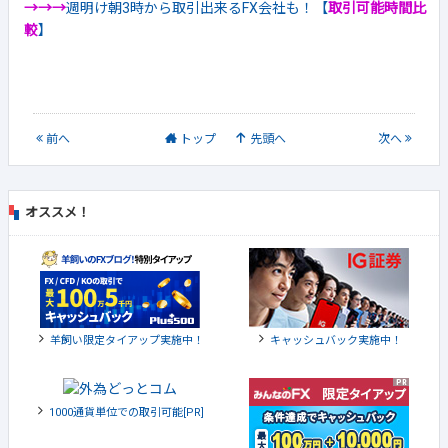
→→→
週明け朝3時から取引出来るFX会社も！【
取引可能時間比
較
】
前
へ
トップ
先頭へ
次
へ
オススメ！
羊飼い限定タイアップ実施中！
キャッシュバック実施中！
1000通貨単位での取引可能[PR]