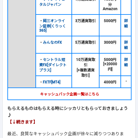
タルジャパン
分
Amazon
・
岡三オンライ
3万通貨取引
5000円
詳
ン証券[くりっく
細
365]
・
みんなのFX
5万通貨取引
3000円
詳
細
・
セントラル短
10万通貨取
5000円
詳
[+20000
資FX[ダイレクト
引
細
円]
プラス]
[+複数通貨
取引]
-
・
FXTF[MT4]
4000円
キャッシュバック企画一覧はこちら
もらえるものはもらえる時にシッカリともらっておきましょう
♪
【↓続きます】
最近、良質なキャッシュバック企画が徐々に減りつつありま