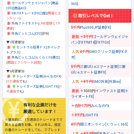
ゴールデンウェイジャパン[商品
365]
CFD][商品KO]
SBI FXトレード[FX口座]
(
開設とエ
取引レベルでGet！
ントリー
)
外為ファイネスト
(
LINE登録と1千
5千円
Plus500JP証券[FX]
通貨
)
外為どっとコム[CFD]
[PR]
＋5千円
ゴールデンウェイジャ
▼7月更新分
パン[FXTFMT4][FXTFGX]
セントラル短資ＦＸ[ダイレク
4千円
GMOクリック証券[FXネ
トプラス]
オ]
外為どっとコム[らくらくFX積立]
(
開設とアンケート回答
)
5千円
三菱UFJ eスマート証券[三菱
▼6月更新分
UFJ eスマート証券FX]
トレイダーズ証券[みんなのFX]
(
1千通貨
でも)
＋4千円
GMO外貨[外貨ex]
トレイダーズ証券[LIGHT FX]
(
1
＋3000円
インヴァスト証券[ト
千通貨
でも)
ライオートFX]
有利な企画だけを
＋合計1万円
みんなのFX
厳選しています！
＋3千円
LIGHT FX
※基本的に、1万通貨のトレードまでで
4千円
岡三オンライン[くりっく365]
貰える企画を対象。それ以外は、規定
の量のトレードをしても、スプレッド
＋8千円
[PR]
外為どっとコム