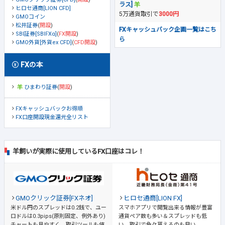
ラス]
ヒロセ通商[LION CFD]
5万通貨取引で
3000円
GMOコイン
松井証券
(
開設
)
FXキャッシュバック企画一覧はこち
SBI証券[SBIFXα]
(
FX開設
)
ら
GMO外貨[外貨ex CFD]
(
CFD開設
)
FXの本
ひまわり証券
(
開設
)
FXキャッシュバックお得順
FX口座開設現金還元全リスト
羊飼いが実際に使用しているFX口座はコレ！
GMOクリック証券[FXネオ]
ヒロセ通商[LION FX]
米ドル円のスプレッドは0.2銭で、ユー
スマホアプリで閲覧出来る情報が豊富
ロドルは0.3pips(原則固定、例外あり)
通貨ペア数も多い＆スプレッドも低
チャートも見やすく、取引ツールも使
い、取引で色々貰えるのも良い