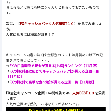
す。
貰えるモノは貰える時にシッカリともらっておきたいもので
す。
次に、【
FXキャッシュバック人気BEST１０
】を見てみましょ
う。
人気になるには秘密がある！？
キャンペーン内容の詳細や金額別のリストは月初めの以下の記
事を見て貰うとして・・・、
→
FXの口座開設で現金が貰える[お得]ランキング【11月版】
→
FXの[取引高に応じてキャッシュバック]が貰える企画一覧
【11月版】
→
FXの[取引で豪華な食べ物]が貰える企画一覧【11月版】
FX会社キャンペーン企画・中間報告では、
人気BEST１０
を公表
します！
人気の企画は必然的にお得なモノが多いんです。
FXキャッシュバック企画・人気BEST１0