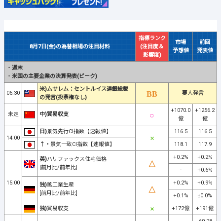
指標ランク
市場
前回
8月7日(金)の為替相場の注目材料
(注目度＆
予想値
発表値
影響度)
・
週末
・
米国の主要企業の決算発表(ピーク)
米)ムサレム：セントルイス連銀総裁
06:30
要人発言
の発言(投票権なし)
+1070.0
+1256.2
未定
中)貿易収支
億
億
日)
景気先行CI指数【速報値】
116.5
116.5
14:00
↑・
景気一致CI指数【速報値】
118.1
117.9
+0.2%
+0.2%
英)
ハリファックス住宅価格
[前月比/前年比]
-
+0.6%
15:00
+0.2%
+0.9%
独)
鉱工業生産
[前月比/前年比]
+0.1%
±0.0%
独)
貿易収支
+172億
+191億