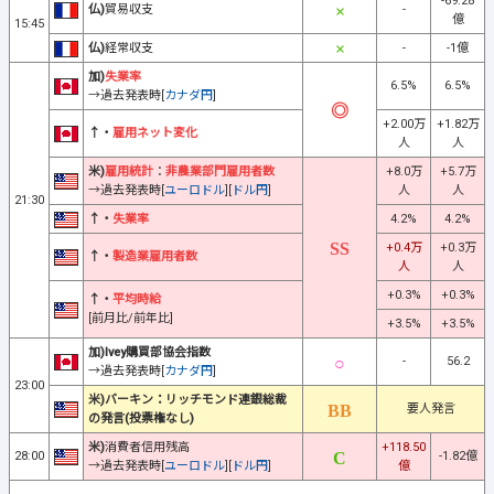
-69.28
仏)
貿易収支
-
億
15:45
仏)
経常収支
-
-1億
加)
失業率
6.5%
6.5%
→過去発表時[
カナダ円
]
+2.00万
+1.82万
↑・
雇用ネット変化
人
人
米)
雇用統計
：
非農業部門雇用者数
+8.0万
+5.7万
→過去発表時[
ユーロドル
][
ドル円
]
人
人
21:30
↑・
失業率
4.2%
4.2%
+0.4万
+0.3万
↑・
製造業雇用者数
人
人
+0.3%
+0.3%
↑・
平均時給
[前月比/前年比]
+3.5%
+3.5%
加)Ivey購買部協会指数
-
56.2
→過去発表時[
カナダ円
]
23:00
米)バーキン：リッチモンド連銀総裁
要人発言
の発言(投票権なし)
米)
消費者信用残高
+118.50
28:00
-1.82億
→過去発表時[
ユーロドル
][
ドル円
]
億