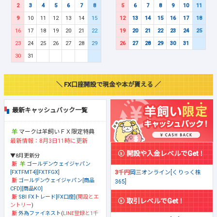
2
3
4
5
6
7
8
5
6
7
8
9
10
11
9
10
11
12
13
14
15
12
13
14
15
16
17
18
16
17
18
19
20
21
22
19
20
21
22
23
24
25
23
24
25
26
27
28
29
26
27
28
29
30
31
30
31
＼ FX口座開設で現金や本が貰える ／
最新キャッシュバック一覧
マークは羊飼いＦＸ限定特典
最新情報：8月3日11時に更新
開設や入金レベルでGet！
▼8月更新分
ゴールデンウェイジャパン
[FXTFMT4][FXTFGX]
3千円
岡三オンライン[くりっく株
ゴールデンウェイジャパン[商品
365]
CFD][商品KO]
SBI FXトレード[FX口座]
(
開設とエ
取引レベルでGet！
ントリー
)
外為ファイネスト
(
LINE登録と1千