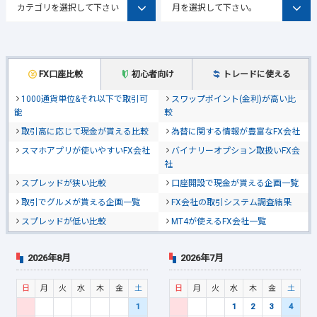
FX口座比較
初心者向け
トレードに使える
1000通貨単位&それ以下で取引可
スワップポイント(金利)が高い比
能
較
取引高に応じて現金が貰える比較
為替に関する情報が豊富なFX会社
スマホアプリが使いやすいFX会社
バイナリーオプション取扱いFX会
社
スプレッドが狭い比較
口座開設で現金が貰える企画一覧
取引でグルメが貰える企画一覧
FX会社の取引システム調査結果
スプレッドが低い比較
MT4が使えるFX会社一覧
2026年8月
2026年7月
日
月
火
水
木
金
土
日
月
火
水
木
金
土
1
1
2
3
4