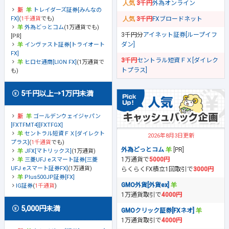
3千円
外為オンライン
トレイダーズ証券[みんなの
FX]
(
1千通貨
でも)
3千円
FXブロードネット
外為どっとコム
(1万通貨でも)
3千円分
アイネット証券[ループイフ
[PR]
ダン]
インヴァスト証券[トライオート
FX]
3千円
セントラル短資ＦＸ[ダイレク
ヒロセ通商[LION FX]
(1万通貨で
トプラス]
も)
5千円以上→1万円未満
ゴールデンウェイジャパン
[FXTFMT4][FXTFGX]
セントラル短資ＦＸ[ダイレクト
2026年8月3日更新
プラス]
(
1千通貨
でも)
外為どっとコム
[PR]
JFX[マトリックス]
(1万通貨)
1万通貨で
5000円
三菱UFJ eスマート証券[三菱
UFJ eスマート証券FX]
(1万通貨)
らくらくFX積立1回取引で
3000円
Plus500JP証券[FX]
GMO外貨[外貨ex]
IG証券
(
1千通貨
)
1万通貨取引で
4000円
5,000円未満
GMOクリック証券[FXネオ]
1万通貨取引で
4000円