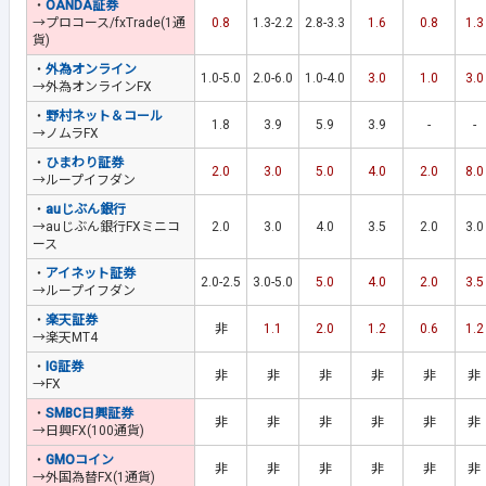
・
OANDA証券
→プロコース/fxTrade(1通
0.8
1.3-2.2
2.8-3.3
1.6
0.8
1.3
貨)
・
外為オンライン
1.0-5.0
2.0-6.0
1.0-4.0
3.0
1.0
3.0
→外為オンラインFX
・
野村ネット＆コール
1.8
3.9
5.9
3.9
-
-
→ノムラFX
・
ひまわり証券
2.0
3.0
5.0
4.0
2.0
8.0
→ループイフダン
・
auじぶん銀行
→auじぶん銀行FXミニコ
2.0
3.0
4.0
3.5
2.0
3.0
ース
・
アイネット証券
2.0-2.5
3.0-5.0
5.0
4.0
2.0
3.5
→ループイフダン
・
楽天証券
非
1.1
2.0
1.2
0.6
1.2
→楽天MT4
・
IG証券
非
非
非
非
非
非
→FX
・
SMBC日興証券
非
非
非
非
非
非
→日興FX(100通貨)
・
GMOコイン
非
非
非
非
非
非
→外国為替FX(1通貨)