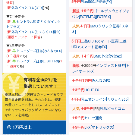
5千円
Plus500JP証券[FX]
通貨
)
外為どっとコム[CFD]
[PR]
＋5千円
ゴールデンウェイジャ
▼7月更新分
パン[FXTFMT4][FXTFGX]
セントラル短資ＦＸ[ダイレク
4千円
GMOクリック証券[FXネ
トプラス]
オ]
外為どっとコム[らくらくFX積立]
(
開設とアンケート回答
)
5千円
三菱UFJ eスマート証券[三菱
▼6月更新分
UFJ eスマート証券FX]
トレイダーズ証券[みんなのFX]
(
1千通貨
でも)
＋4千円
GMO外貨[外貨ex]
トレイダーズ証券[LIGHT FX]
(
1
＋3000円
インヴァスト証券[ト
千通貨
でも)
ライオートFX]
有利な企画だけを
＋合計1万円
みんなのFX
厳選しています！
＋3千円
LIGHT FX
※基本的に、1万通貨のトレードまでで
4千円
岡三オンライン[くりっく365]
貰える企画を対象。それ以外は、規定
の量のトレードをしても、スプレッド
＋8千円
[PR]
外為どっとコム
でキャッシュバックがマイナスになら
ないモノを掲載。
＋5千円
ヒロセ通商
1万円以上
＋5千円
JFX[マトリックス]