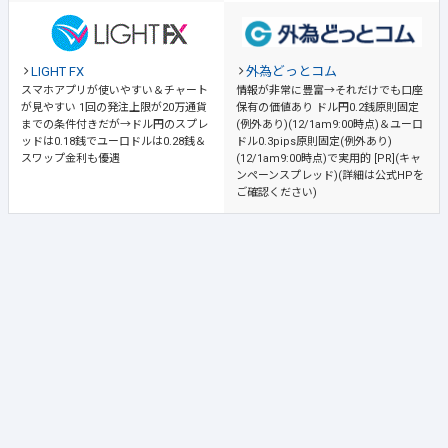
LIGHT FX
外為どっとコム
スマホアプリが使いやすい＆チャート
情報が非常に豊富→それだけでも口座
が見やすい
1回の発注上限が20万通貨
保有の価値あり
ドル円0.2銭原則固定
までの条件付きだが→ドル円のスプレ
(例外あり)(12/1am9:00時点)＆ユーロ
ッドは0.18銭でユーロドルは0.28銭＆
ドル0.3pips原則固定(例外あり)
スワップ金利も優遇
(12/1am9:00時点)で実用的 [PR](キャ
ンペーンスプレッド)(詳細は公式HPを
ご確認ください)