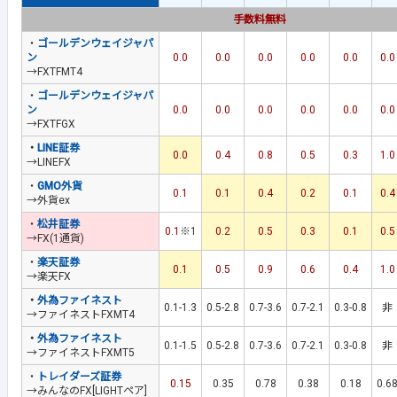
手数料無料
・
ゴールデンウェイジャパ
ン
0.0
0.0
0.0
0.0
0.0
0.0
→FXTFMT4
・
ゴールデンウェイジャパ
ン
0.0
0.0
0.0
0.0
0.0
0.0
→FXTFGX
・
LINE証券
0.0
0.4
0.8
0.5
0.3
1.0
→LINEFX
・
GMO外貨
0.1
0.1
0.4
0.2
0.1
0.4
→外貨ex
・
松井証券
0.1
※1
0.2
0.5
0.3
0.1
0.5
→FX(1通貨)
・
楽天証券
0.1
0.5
0.9
0.6
0.4
1.0
→楽天FX
・
外為ファイネスト
0.1-1.3
0.5-2.8
0.7-3.6
0.7-2.1
0.3-0.8
非
→ファイネストFXMT4
・
外為ファイネスト
0.1-1.5
0.5-2.8
0.7-3.6
0.7-2.1
0.3-0.8
非
→ファイネストFXMT5
・
トレイダーズ証券
0.15
0.35
0.78
0.38
0.18
0.6
→みんなのFX[LIGHTペア]