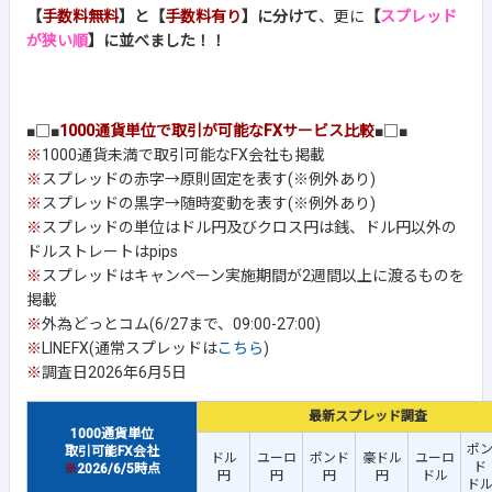
【
手数料無料
】と【
手数料有り
】に分けて
、更に
【
スプレッド
が狭い順
】に並べました！！
■□■
1000通貨単位で取引が可能なFXサービス比較
■□■
※
1000通貨未満で取引可能なFX会社も掲載
※
スプレッドの赤字→原則固定を表す(※例外あり)
※
スプレッドの黒字→随時変動を表す(※例外あり)
※
スプレッドの単位はドル円及びクロス円は銭、ドル円以外の
ドルストレートはpips
※
スプレッドはキャンペーン実施期間が2週間以上に渡るものを
掲載
※
外為どっとコム(6/27まで、09:00-27:00)
※
LINEFX(通常スプレッドは
こちら
)
※
調査日2026年6月5日
最新スプレッド調査
1000通貨単位
ポ
取引可能FX会社
ドル
ユーロ
ポンド
豪ドル
ユーロ
ド
※
2026/6/5時点
円
円
円
円
ドル
ド