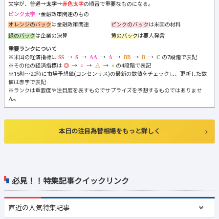
文字が、普通→
太字
→
赤色太字
の順番で重要なものになる。
ピンク太字
→金融政策関連のもの
オレンジのバック
は金融政策関連
ピンクのバック
は米国の材料
緑のバック
は企業の決算
黄のバック
は要人発言
重要ランクについて
※米国の経済指標は
→
→
→
→
→
→
の7段階で表記
※その他の経済指標は
→
→
→
の4段階で表記
※15時～20時に市場予想値(コンセンサス)の最新の数値をチェックし、更新した数
値は赤字で表記
※ランクは重要度や注目度を表すものでサプライズを予想するものではありませ
ん。
本日の注目為替相場をもっと詳しく
必見！！特集記事クイックリンク
直近の
人気特集記事