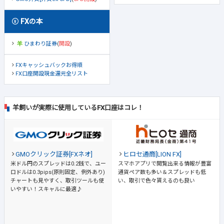
FXの本
ひまわり証券
(
開設
)
FXキャッシュバックお得順
FX口座開設現金還元全リスト
羊飼いが実際に使用しているFX口座はコレ！
GMOクリック証券[FXネオ]
ヒロセ通商[LION FX]
米ドル円のスプレッドは0.2銭で、ユー
スマホアプリで閲覧出来る情報が豊富
ロドルは0.3pips(原則固定、例外あり)
通貨ペア数も多い＆スプレッドも低
チャートも見やすく、取引ツールも使
い、取引で色々貰えるのも良い
いやすい！スキャルに最適♪