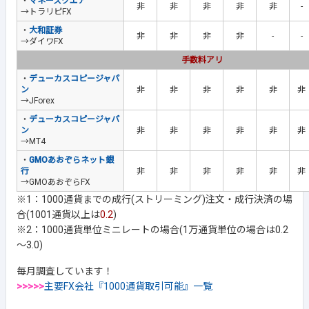
・
マネースクエア
非
非
非
非
非
-
→トラリピFX
・
大和証券
非
非
非
非
-
-
→ダイワFX
手数料アリ
・
デューカスコピージャパ
ン
非
非
非
非
非
非
→JForex
・
デューカスコピージャパ
ン
非
非
非
非
非
非
→MT4
・
GMOあおぞらネット銀
行
非
非
非
非
非
非
→GMOあおぞらFX
※1：1000通貨までの成行(ストリーミング)注文・成行決済の場
合(1001通貨以上は
0.2
)
※2：1000通貨単位ミニレートの場合(1万通貨単位の場合は0.2
～3.0)
毎月調査しています！
>>>>>
主要FX会社『1000通貨取引可能』一覧