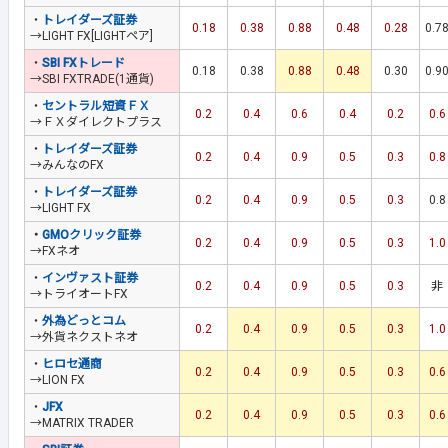
・
トレイダーズ証券
0.18
0.38
0.88
0.48
0.28
0.7
→LIGHT FX[LIGHTペア]
・
SBI FXトレード
0.18
0.38
0.88
0.48
0.30
0.9
→SBI FXTRADE(1通貨)
・
セントラル短資ＦＸ
0.2
0.4
0.6
0.4
0.2
0.6
→ＦＸダイレクトプラス
・
トレイダーズ証券
0.2
0.4
0.9
0.5
0.3
0.8
→みんなのFX
・
トレイダーズ証券
0.2
0.4
0.9
0.5
0.3
0.8
→LIGHT FX
・
GMOクリック証券
0.2
0.4
0.9
0.5
0.3
1.0
→FXネオ
・
インヴァスト証券
0.2
0.4
0.9
0.5
0.3
非
→トライオートFX
・
外為どっとコム
0.2
0.4
0.9
0.5
0.3
1.0
→外貨ネクストネオ
・
ヒロセ通商
0.2
0.4
0.9
0.5
0.3
0.6
→LION FX
・
JFX
0.2
0.4
0.9
0.5
0.3
0.6
→MATRIX TRADER