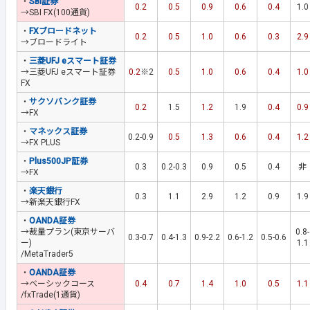
・
SBI証券
0.2
0.5
0.9
0.6
0.4
1.0
→SBI FX(100通貨)
・
FXブロードネット
0.2
0.5
1.0
0.6
0.3
2.9
→ブロードライト
・
三菱UFJ eスマート証券
→三菱UFJ eスマート証券
0.2
※2
0.5
1.0
0.6
0.4
1.0
FX
・
サクソバンク証券
0.2
1.5
1.2
1.9
0.4
0.9
→FX
・
マネックス証券
0.2-0.9
0.5
1.3
0.6
0.4
1.2
→FX PLUS
・
Plus500JP証券
0.3
0.2-0.3
0.9
0.5
0.4
非
→FX
・
楽天銀行
0.3
1.1
2.9
1.2
0.9
1.9
→新楽天銀行FX
・
OANDA証券
→裁量プラン(東京サーバ
0.8-
0.3-0.7
0.4-1.3
0.9-2.2
0.6-1.2
0.5-0.6
ー)
1.1
/MetaTrader5
・
OANDA証券
→ベーシックコース
0.4
0.7
1.4
1.0
0.5
1.1
/fxTrade(1通貨)