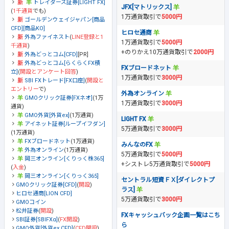
トレイダーズ証券[LIGHT FX]
JFX[マトリックス]
(
1千通貨
でも)
1万通貨取引で
5000円
ゴールデンウェイジャパン[商品
CFD][商品KO]
ヒロセ通商
外為ファイネスト
(
LINE登録と1
1万通貨取引で
5000円
千通貨
)
+のりかえ10万通貨取引で
2000円
外為どっとコム[CFD]
[PR]
外為どっとコム[らくらくFX積
FXブロードネット
立]
(
開設とアンケート回答
)
1万通貨取引で
3000円
SBI FXトレード[FX口座]
(
開設と
エントリー
で)
外為オンライン
GMOクリック証券[FXネオ]
(1万
1万通貨取引で
3000円
通貨)
GMO外貨[外貨ex]
(1万通貨)
LIGHT FX
アイネット証券[ループイフダン]
5万通貨取引で
3000円
(1万通貨)
FXブロードネット
(1万通貨)
みんなのFX
外為オンライン
(1万通貨)
5万通貨取引で
5000円
岡三オンライン[くりっく株365]
+シストレ5万通貨取引で
5000円
(
入金
)
岡三オンライン[くりっく365]
セントラル短資ＦＸ[ダイレクトプ
GMOクリック証券[CFD]
(
開設
)
ラス]
ヒロセ通商[LION CFD]
5万通貨取引で
3000円
GMOコイン
松井証券
(
開設
)
FXキャッシュバック企画一覧はこち
SBI証券[SBIFXα]
(
FX開設
)
ら
GMO外貨[外貨ex CFD]
(
CFD開設
)