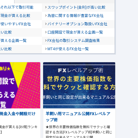
位&それ以下で取引可能
スワップポイント(金利)が高い比較
て現金が貰える比較
為替に関する情報が豊富なFX会社
使いやすいFX会社
バイナリーオプション取扱いFX会社
狭い比較
口座開設で現金が貰える企画一覧
が貰える企画一覧
FX会社の取引システム調査結果
低い比較
MT4が使えるFX会社一覧
で現金入金や開設だけ
羊飼い用マニュアル公開FXレベルア
ップ術
現金が貰える[お得]ランキ
★世界の主要株価指数を無料でサクッと確
版】
認する方法[FXレベルアップ術]羊飼いと同じ
設定が出来るマニュアルを公開