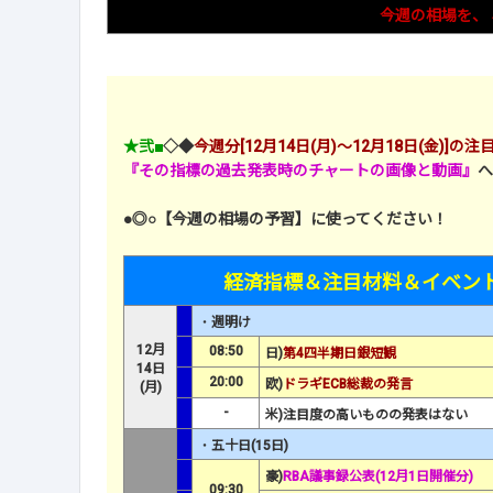
今週の相場を、
★弐■
◇◆
今週分[12月14日(月)～12月18日(金)]
『その指標の過去発表時のチャートの画像と動画』
へ
●◎○【今週の相場の予習】に使ってください！
経済指標＆注目材料＆イベン
・
週明け
12月
08:50
日)
第4四半期日銀短観
14日
20:00
欧)
ドラギECB総裁の発言
(月)
-
米)注目度の高いものの発表はない
・
五十日(15日)
豪)
RBA議事録公表(12月1日開催分)
09:30