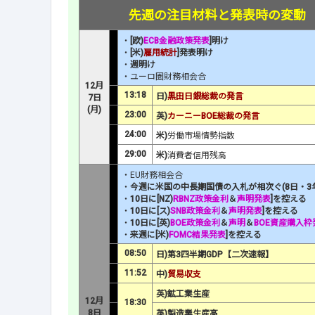
先週の注目材料と発表時の変動
・
[欧)
ECB金融政策発表
]明け
・
[米)
雇用統計
]発表明け
・
週明け
・ユーロ圏財務相会合
12月
13:18
日)
黒田日銀総裁の発言
7日
(月)
23:00
英)
カーニーBOE総裁の発言
24:00
米)
労働市場情勢指数
29:00
米)
消費者信用残高
・EU財務相会合
・
今週に米国の中長期国債の入札が相次ぐ(8日・3年
・
10日に[NZ)
RBNZ政策金利
＆
声明発表
]を控える
・
10日に[ス)
SNB政策金利
＆
声明発表
]を控える
・
10日に[英)
BOE政策金利
＆
声明
＆
BOE資産購入枠
・
来週に[米)
FOMC結果発表
]を控える
08:50
日)第3四半期GDP【二次速報】
11:52
中)
貿易収支
英)鉱工業生産
12月
18:30
8日
英)製造業生産高