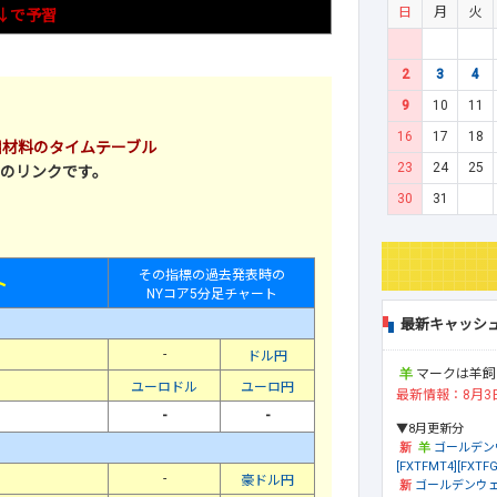
日
月
火
↓で予習
2
3
4
9
10
11
16
17
18
の注目材料のタイムテーブル
23
24
25
のリンクです。
30
31
その指標の過去発表時の
ト
NYコア5分足チャート
最新キャッシ
-
ドル円
マークは羊飼
ユーロドル
ユーロ円
最新情報：8月3
-
-
▼8月更新分
ゴールデン
[FXTFMT4][FXTFG
-
豪ドル円
ゴールデンウェ