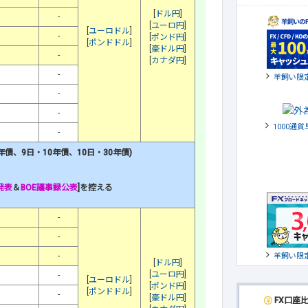
[
ドル円
]
-
[
ユーロ円
]
[
ユーロドル
]
-
[
ポンド円
]
[
ポンドドル
]
[
豪ドル円
]
-
[
カナダ円
]
-
羊飼い限
-
-
1000通
-
年債
、9日・10年債、10日・30年債)
発表
＆
BOE議事録公表
]を控える
-
-
-
羊飼い限
[
ドル円
]
[
ユーロ円
]
-
[
ユーロドル
]
[
ポンド円
]
[
ポンドドル
]
-
[
豪ドル円
]
FX口座