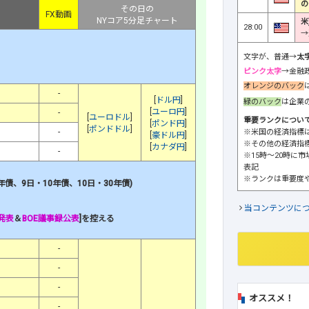
の
その日の
FX動画
NYコア5分足チャート
米
28:00
→
文字が、普通→
太
ピンク太字
→金融
オレンジのバック
-
[
ドル円
]
緑のバック
は企業
[
ユーロ円
]
-
[
ユーロドル
]
重要ランクについ
[
ポンド円
]
[
ポンドドル
]
-
※米国の経済指標
[
豪ドル円
]
※その他の経済指
[
カナダ円
]
-
※15時～20時に
表記
※ランクは重要度
債、9日・10年債、10日・30年債)
当コンテンツに
発表
＆
BOE議事録公表
]を控える
-
-
-
オススメ！
-