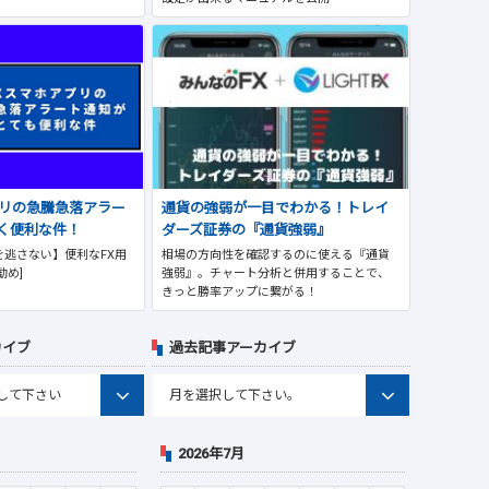
プリの急騰急落アラー
通貨の強弱が一目でわかる！トレイ
く便利な件！
ダーズ証券の『通貨強弱』
逃さない】便利なFX用
相場の方向性を確認するのに使える『通貨
勧め]
強弱』。チャート分析と併用することで、
きっと勝率アップに繋がる！
カイブ
過去記事アーカイブ
2026年7月