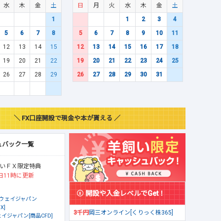
水
木
金
土
日
月
火
水
木
金
土
1
1
2
3
4
5
6
7
8
5
6
7
8
9
10
11
12
13
14
15
12
13
14
15
16
17
18
19
20
21
22
19
20
21
22
23
24
25
26
27
28
29
26
27
28
29
30
31
＼ FX口座開設で現金や本が貰える ／
ュバック一覧
いＦＸ限定特典
日11時に更新
開設や入金レベルでGet！
ウェイジャパン
X]
3千円
岡三オンライン[くりっく株365]
イジャパン[商品CFD]