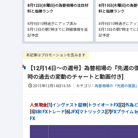
8月12日(水曜日)の為替相場の注目材
8月13日(木曜日)の為
料と指標ランク
料と指標ランク
8月9日10時過ぎにアップ済み
8月9日10時過ぎにア
8月12日の朝7時までに詳細情報を追
8月13日の朝7時まで
記予定
記予定
本記事はプロモーションを含みます
【12月14日～の週号】為替相場の『先週の
時の過去の変動のチャートと動画付き]
2015年12月14日16:55
カテゴリ：
為替相場の『先週の復習
人気現金
[1]
インヴァスト証券[トライオートFX]
[2]
外為ど
[5]
SBI FXトレード
[6]
JFX[マトリックス]
[7]
FXプライム b
FX