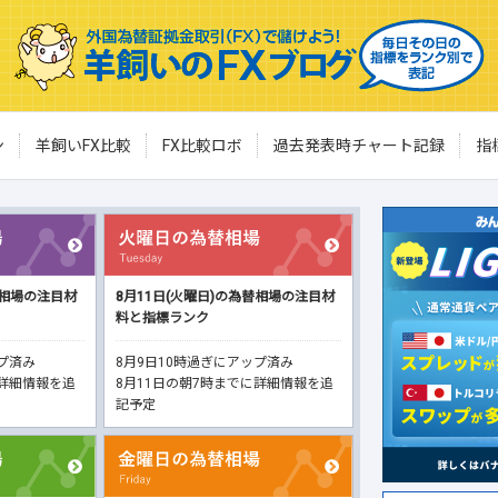
ン
羊飼いFX比較
FX比較ロボ
過去発表時チャート記録
指
替相場の注目材
8月11日(火曜日)の為替相場の注目材
料と指標ランク
ップ済み
8月9日10時過ぎにアップ済み
に詳細情報を追
8月11日の朝7時までに詳細情報を追
記予定