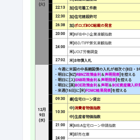
(火)
22:13
加)住宅着工件数
22:30
加)住宅建設許可
26:38
加)
ポロズBOC総裁の発言
20:00
米)
NFIB中小企業楽観指数
米)
IBD/TIPP景気楽観指数
24:00
米)
JOLT労働調査
27:02
米)3年債入札
・
今週に米国の中長期国債の入札が相次ぐ(
8日・3
・
明日に[NZ)
RBNZ政策金利
＆
声明発表
]を控える
・
明日に[ス)
SNB政策金利
＆
声明発表
]を控える
・
明日に[英)
BOE政策金利
＆
声明
＆
BOE資産購入枠
・
来週(16日)に[米)
FOMC結果発表
]を控える
09:30
豪)住宅ローン貸出
中)
消費者物価指数
12月
10:30
9日
中)生産者物価指数
(水)
21:00
米)
MBA住宅ローン申請指数
米)
卸売在庫
24:00