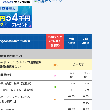
指標ランク
市場
前回
(金)の為替相場の注目材料
(注目度＆
予想値
発表値
影響度)
決算発表(ピーク)
)ムサレム：セントルイス連銀総裁
要人発言
発言(投票権なし)
+1070.0
+1256.2
)貿易収支
億
億
)
景気先行CI指数【速報値】
116.5
116.5
・
景気一致CI指数【速報値】
118.1
117.9
+0.2%
+0.2%
)
ハリファックス住宅価格
前月比/前年比]
-
+0.6%
+0.2%
+0.9%