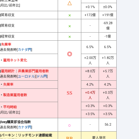
)
鉱工業生産
前月比/前年比]
+0.1%
±0.0%
)
貿易収支
+172億
+191億
-69.28
)
貿易収支
-
億
)
経常収支
-
-1億
)
失業率
6.5%
6.5%
過去発表時[
カナダ円
]
+2.00万
+1.82万
・
雇用ネット変化
人
人
)
雇用統計
：
非農業部門雇用者数
+8.0万
+5.7万
過去発表時[
ユーロドル
][
ドル円
]
人
人
・
失業率
4.2%
4.2%
+0.4万
+0.3万
・
製造業雇用者数
人
人
+0.3%
+0.3%
・
平均時給
前月比/前年比]
+3.5%
+3.5%
)Ivey購買部協会指数
-
56.2
過去発表時[
カナダ円
]
)バーキン：リッチモンド連銀総裁
要人発言