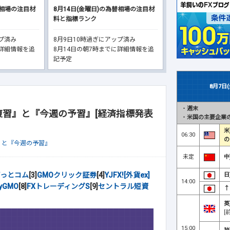
替相場の注目材
8月14日(金曜日)の為替相場の注目材
料と指標ランク
ップ済み
8月9日10時過ぎにアップ済み
に詳細情報を追
8月14日の朝7時までに詳細情報を追
記予定
8月7日
・
週末
復習』と『今週の予習』[経済指標発表
・
米国の主要企業の
米
06:30
の
』と『今週の予習』
未定
中
っとコム
[3]
GMOクリック証券
[4]
YJFX![外貨ex]
日
14:00
yGMO
[8]
FXトレーディングS
[9]
セントラル短資
↑
英
[
15:00