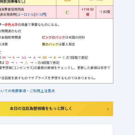
発言(投票権なし)
)
消費者信用残高
+118.50
-1.82億
過去発表時[
ユーロドル
][
ドル円
]
億
字
→
赤色太字
の順番で重要なものになる。
政策関連のもの
は金融政策関連
ピンクのバック
は米国の材料
の決算
黄のバック
は要人発言
て
は
→
→
→
→
→
→
の7段階で表記
標は
→
→
→
の4段階で表記
市場予想値(コンセンサス)の最新の数値をチェックし、更新した数値は赤字で
や注目度を表すものでサプライズを予想するものではありません。
ついての免罪事項・ご利用上注意点
本日の注目為替相場をもっと詳しく