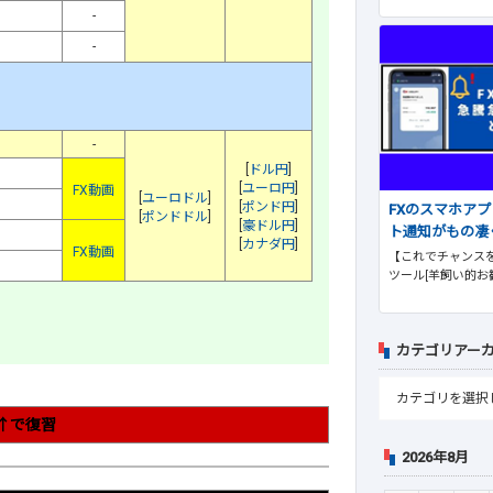
-
-
-
[
ドル円
]
[
ユーロ円
]
FX動画
[
ユーロドル
]
[
ポンド円
]
FXのスマホア
[
ポンドドル
]
[
豪ドル円
]
ト通知がもの凄
】
[
カナダ円
]
FX動画
【これでチャンスを
ツール[羊飼い的お
カテゴリアー
↑で復習
2026年8月