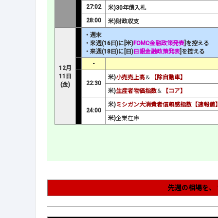
27:02
米)30年債入札
28:00
米)財政収支
・週末
・来週(16日)に[米)
FOMC金融政策発表
]を控える
・来週(18日)に[日)
日銀金融政策発表
]を控える
-
-
12月
11日
米)
小売売上高
＆
【除自動車】
22:30
(金)
米)
生産者物価指数
＆
【コア】
米)
ミシガン大消費者信頼感指数【速報値
24:00
米)
企業在庫
先週の相場を、