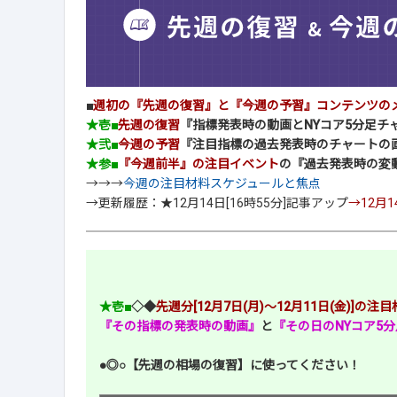
■
週初の『先週の復習』と『今週の予習』コンテンツの
★壱■
先週の復習
『指標発表時の動画とNYコア5分足チ
★弐■
今週の予習
『注目指標の過去発表時のチャートの
★参■
『今週前半』の注目イベント
の『過去発表時の変
→→→
今週の注目材料スケジュールと焦点
→更新履歴：★12月14日[16時55分]記事アップ
→12月1
★壱■
◇◆
先週分[12月7日(月)～12月11日(金)]の
『その指標の発表時の動画』
と
『その日のNYコア5
●◎○【先週の相場の復習】に使ってください！