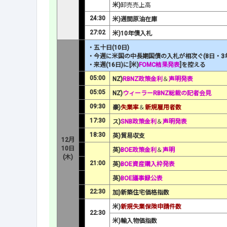
米)
卸売売上高
24:30
米)週間原油在庫
27:02
米)10年債入札
・五十日(10日)
・今週に米国の中長期国債の入札が相次ぐ(
8日・3
・来週(16日)に[米)
FOMC結果発表
]を控える
05:00
NZ)
RBNZ政策金利
＆
声明発表
05:05
NZ)
ウィーラーRBNZ総裁の記者会見
09:30
豪)
失業率
＆
新規雇用者数
17:30
ス)
SNB政策金利
＆
声明発表
18:30
英)貿易収支
12月
10日
英)
BOE政策金利
＆
声明
(木)
21:00
英)
BOE資産購入枠発表
英)
BOE議事録公表
22:30
加)新築住宅価格指数
米)
新規失業保険申請件数
22:30
米)輸入物価指数