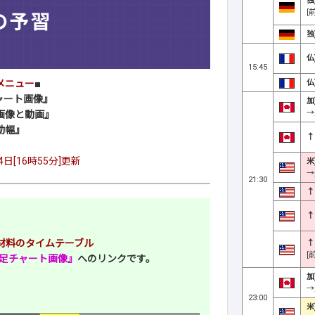
独
[
独
仏
15:45
仏
メニュー
■
ャート画像』
加
→
画像と動画』
動幅』
↑
4日[16時55分]更新
米
→
21:30
↑
↑
注目材料のタイムテーブル
↑
[
分足チャート画像』
へのリンクです。
加
→
23:00
米