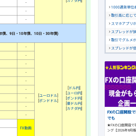
[
カナダ円
]
-
1000通貨単
-
取引高に応じ
-
スマホアプリが
スプレッドが
年債
、
9日・10年債
、10日・30年債)
取引でグルメ
-
スプレッドが
-
-
-
-
[
ドル円
]
-
[
ユーロ円
]
[
ユーロドル
]
-
[
ポンド円
]
[
ポンドドル
]
[
豪ドル円
]
-
[
カナダ円
]
FXの口座開設
-
でも
★FXの口座開設で
FX動画
ング【2026年8月