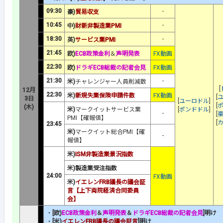
09:30
-
豪)
貿易収支
10:45
-
中)
財新非製造業PMI
18:30
-
英)
サービス業PMI
21:45
欧)
ECB政策金利
＆
声明発表
FX動画
22:30
欧)
ドラギECB総裁の記者会見
FX動画
21:30
-
米)
チャレンジャー人員削減数
[
12月
22:30
米)
新規失業保険申請件数
FX動画
[
3日
[
ユーロドル
]
[
(木)
米)
マークイットサービス業
[
ポンドドル
]
-
[
PMI【確報値】
[
23:45
米)
マークイット総合PMI【確
-
報値】
米)
ISM非製造業景況指数
米)製造業受注指数
24:00
FX動画
米)
イエレンFRB議長の議会証
言【上下両院経済合同委員
会】
・
[欧)
ECB政策金利
＆
声明発表
＆
ドラギECB総裁の記者会見
]明け
・
[米)
イエレンFRB議長の議会証言
]明け