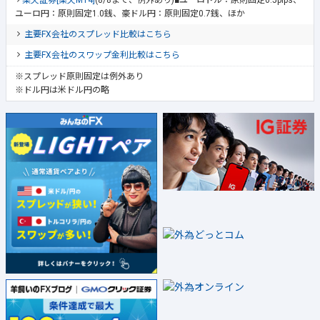
楽天証券[楽天MT4]
(8/8まで、例外あり)■ユーロドル：原則固定0.5pips、
ユーロ円：原則固定1.0銭、豪ドル円：原則固定0.7銭、ほか
主要FX会社のスプレッド比較はこちら
主要FX会社のスワップ金利比較はこちら
※スプレッド原則固定は例外あり
※ドル円は米ドル円の略