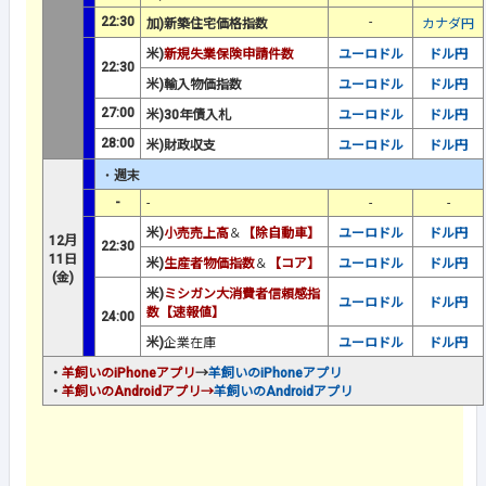
22:30
-
加)新築住宅価格指数
カナダ円
米)
新規失業保険申請件数
ユーロドル
ドル円
22:30
米)輸入物価指数
ユーロドル
ドル円
27:00
米)30年債入札
ユーロドル
ドル円
28:00
米)財政収支
ユーロドル
ドル円
・
週末
-
-
-
-
米)
小売売上高
＆
【除自動車】
ユーロドル
ドル円
12月
22:30
11日
米)
生産者物価指数
＆
【コア】
ユーロドル
ドル円
(金)
米)
ミシガン大消費者信頼感指
ユーロドル
ドル円
数【速報値】
24:00
米)
企業在庫
ユーロドル
ドル円
・
羊飼いのiPhoneアプリ
→
羊飼いのiPhoneアプリ
・
羊飼い
のAndroidアプリ
→
羊飼いのAndroidアプリ