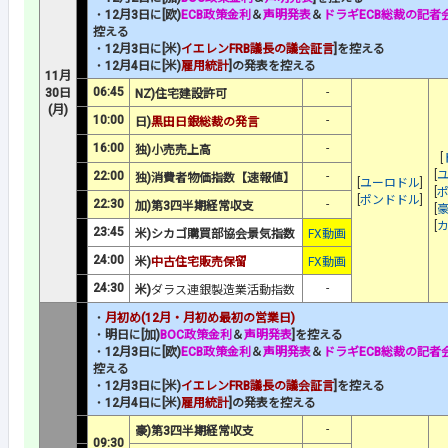
・
12月3日に[欧)
ECB政策金利
＆
声明発表
＆
ドラギECB総裁の記者
控える
・
12月3日に[米)
イエレンFRB議長の議会証言
]を控える
・
12月4日に[米)
雇用統計
]の発表を控える
11月
06:45
-
30日
NZ)住宅建設許可
(月)
10:00
-
日)
黒田日銀総裁の発言
16:00
-
独)小売売上高
[
[
22:00
-
独)消費者物価指数【速報値】
[
ユーロドル
]
[
[
ポンドドル
]
22:30
-
加)第3四半期経常収支
[
[
23:45
米)シカゴ購買部協会景気指数
FX動画
24:00
米)
中古住宅販売保留
FX動画
24:30
-
米)
ダラス連銀製造業活動指数
・
月初め(12月・月初め最初の営業日)
・
明日に[加)
BOC政策金利
＆
声明発表
]を控える
・
12月3日に[欧)
ECB政策金利
＆
声明発表
＆
ドラギECB総裁の記者
控える
・
12月3日に[米)
イエレンFRB議長の議会証言
]を控える
・
12月4日に[米)
雇用統計
]の発表を控える
-
豪)第3四半期経常収支
09:30