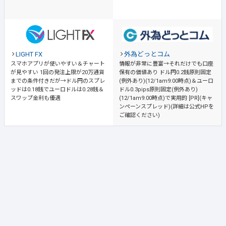
LIGHT FX
外為どっとコム
スマホアプリが使いやすい＆チャート
情報が非常に豊富→それだけでも口座
が見やすい
1回の発注上限が20万通貨
保有の価値あり
ドル円0.2銭原則固定
までの条件付きだが→ドル円のスプレ
(例外あり)(12/1am9:00時点)＆ユーロ
ッドは0.18銭でユーロドルは0.28銭＆
ドル0.3pips原則固定(例外あり)
スワップ金利も優遇
(12/1am9:00時点)で実用的 [PR](キャ
ンペーンスプレッド)(詳細は公式HPを
ご確認ください)