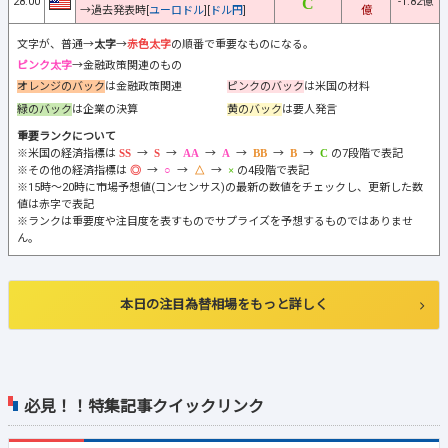
28:00
-1.82億
→過去発表時[
ユーロドル
][
ドル円
]
億
文字が、普通→
太字
→
赤色太字
の順番で重要なものになる。
ピンク太字
→金融政策関連のもの
オレンジのバック
は金融政策関連
ピンクのバック
は米国の材料
緑のバック
は企業の決算
黄のバック
は要人発言
重要ランクについて
※米国の経済指標は
→
→
→
→
→
→
の7段階で表記
※その他の経済指標は
→
→
→
の4段階で表記
※15時～20時に市場予想値(コンセンサス)の最新の数値をチェックし、更新した数
値は赤字で表記
※ランクは重要度や注目度を表すものでサプライズを予想するものではありませ
ん。
本日の注目為替相場をもっと詳しく
必見！！特集記事クイックリンク