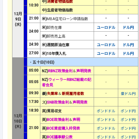
-
-
中)
消費者物価指数
10:30
-
-
中)生産者物価指数
12月
21:00
-
-
米)
MBA住宅ローン申請指数
9日
(水)
米)
卸売在庫
ユーロドル
ドル円
24:00
-
-
米)
卸売売上高
24:30
米)週間原油在庫
ユーロドル
ドル円
27:00
米)10年債入札
ユーロドル
ドル円
・
五十日(10日)
05:00
-
-
NZ)
RBNZ政策金利
＆
声明発表
NZ)
ウィーラーRBNZ総裁の記
05:05
-
-
者会見
09:30
-
豪)
失業率
＆
新規雇用者数
豪ドル円
17:30
-
-
ス)
SNB政策金利
＆
声明発表
18:30
英)貿易収支
ポンドドル
ポンド円
12月
英)
BOE政策金利
＆
声明
ポンドドル
ポンド円
10日
(木)
21:00
英)
BOE資産購入枠発表
ポンドドル
ポンド円
英)
BOE議事録公表
ポンドドル
ポンド円