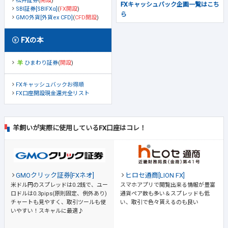
松井証券
(
開設
)
FXキャッシュバック企画一覧はこち
SBI証券[SBIFXα]
(
FX開設
)
ら
GMO外貨[外貨ex CFD]
(
CFD開設
)
FXの本
ひまわり証券
(
開設
)
FXキャッシュバックお得順
FX口座開設現金還元全リスト
羊飼いが実際に使用しているFX口座はコレ！
GMOクリック証券[FXネオ]
ヒロセ通商[LION FX]
米ドル円のスプレッドは0.2銭で、ユー
スマホアプリで閲覧出来る情報が豊富
ロドルは0.3pips(原則固定、例外あり)
通貨ペア数も多い＆スプレッドも低
チャートも見やすく、取引ツールも使
い、取引で色々貰えるのも良い
いやすい！スキャルに最適♪