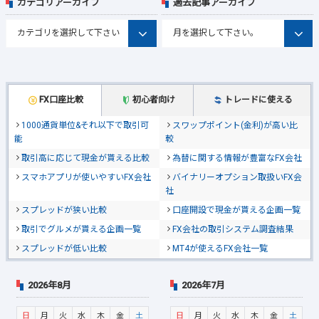
カテゴリアーカイブ
過去記事アーカイブ
FX口座比較
初心者向け
トレードに使える
1000通貨単位&それ以下で取引可
スワップポイント(金利)が高い比
能
較
取引高に応じて現金が貰える比較
為替に関する情報が豊富なFX会社
スマホアプリが使いやすいFX会社
バイナリーオプション取扱いFX会
社
スプレッドが狭い比較
口座開設で現金が貰える企画一覧
取引でグルメが貰える企画一覧
FX会社の取引システム調査結果
スプレッドが低い比較
MT4が使えるFX会社一覧
2026年8月
2026年7月
日
月
火
水
木
金
土
日
月
火
水
木
金
土