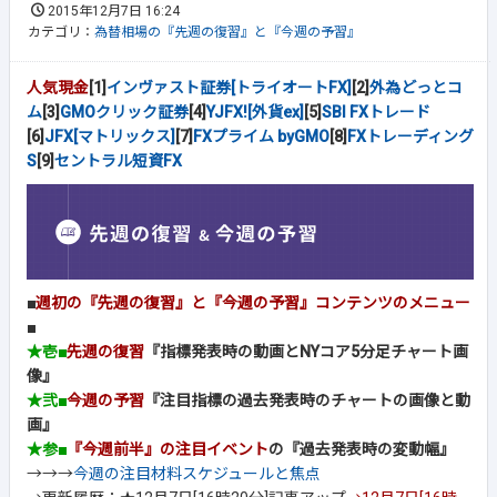
2015年12月7日 16:24
カテゴリ：
為替相場の『先週の復習』と『今週の予習』
人気現金
[1]
インヴァスト証券[トライオートFX]
[2]
外為どっとコ
ム
[3]
GMOクリック証券
[4]
YJFX![外貨ex]
[5]
SBI FXトレード
[6]
JFX[マトリックス]
[7]
FXプライム byGMO
[8]
FXトレーディング
S
[9]
セントラル短資FX
■
週初の『先週の復習』と『今週の予習』コンテンツのメニュー
■
★壱■
先週の復習
『指標発表時の動画とNYコア5分足チャート画
像』
★弐■
今週の予習
『注目指標の過去発表時のチャートの画像と動
画』
★参■
『今週前半』の注目イベント
の『過去発表時の変動幅』
→→→
今週の注目材料スケジュールと焦点