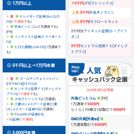
1万円以上
＋5千円
JFX[マトリックス]
3千円
外為オンライン
トレイダーズ証券[みんなの
FX]
(
1千通貨
でも)
3千円
FXブロードネット
外為どっとコム
(1万通貨でも)
3千円分
アイネット証券[ループイフ
[PR]
ダン]
インヴァスト証券[トライオート
FX]
3千円
セントラル短資ＦＸ[ダイレク
ヒロセ通商[LION FX]
(1万通貨で
トプラス]
も)
5千円以上→1万円未満
ゴールデンウェイジャパン
[FXTFMT4][FXTFGX]
セントラル短資ＦＸ[ダイレクト
2026年8月3日更新
プラス]
(
1千通貨
でも)
外為どっとコム
[PR]
JFX[マトリックス]
(1万通貨)
1万通貨で
5000円
三菱UFJ eスマート証券[三菱
UFJ eスマート証券FX]
(1万通貨)
らくらくFX積立1回取引で
3000円
Plus500JP証券[FX]
GMO外貨[外貨ex]
IG証券
(
1千通貨
)
1万通貨取引で
4000円
5,000円未満