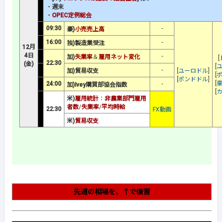
・
週末
・
OPEC定例総会
09:30
-
豪)
小売売上高
16:00
-
独)製造業受注
12月
4日
-
加)
失業率
＆
雇用ネット変化
[
22:30
(金)
[
-
加)貿易収支
[
ユーロドル
]
[
[
ポンドドル
]
[
24:00
-
加)Ivey購買部協会指数
[
米)
雇用統計
：
非農業部門雇用
者数
/
失業率
/
平均時給
22:30
FX動画
米)
貿易収支
先週の相場を、↑で復習