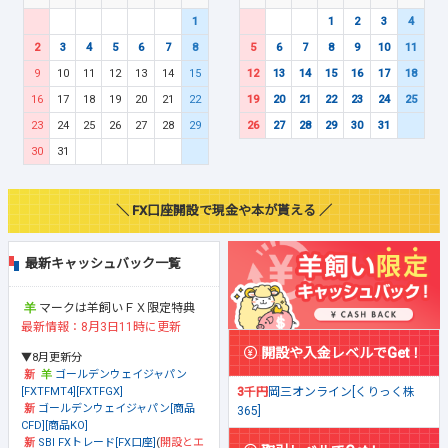
1
1
2
3
4
2
3
4
5
6
7
8
5
6
7
8
9
10
11
9
10
11
12
13
14
15
12
13
14
15
16
17
18
16
17
18
19
20
21
22
19
20
21
22
23
24
25
23
24
25
26
27
28
29
26
27
28
29
30
31
30
31
＼ FX口座開設で現金や本が貰える ／
最新キャッシュバック一覧
マークは羊飼いＦＸ限定特典
最新情報：8月3日11時に更新
開設や入金レベルでGet！
▼8月更新分
ゴールデンウェイジャパン
[FXTFMT4][FXTFGX]
3千円
岡三オンライン[くりっく株
ゴールデンウェイジャパン[商品
365]
CFD][商品KO]
SBI FXトレード[FX口座]
(
開設とエ