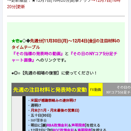
→更新履歴：★12月7日[16時20分]記事アップ
→12月7日[16時
20分]更新
★壱■
◇◆
先週分[11月30日(月)～12月4日(金)]の注目材料の
タイムテーブル
『その指標の発表時の動画』
と
『その日のNYコア5分足チ
ャート画像』
へのリンクです。
●◎○【先週の相場の復習】に使ってください！
その日の
先週の注目材料と発表時の変動
FX動画
NYコア5分足
・
米国が感謝祭絡みの連休明け
・
週明け
・
月末(11月・月末最後の営業日)
・
五十日(30日)
・IMF理事会
・
明日に[豪)
RBA政策金利
＆
声明発表
]を控える
・
12月2日に[加)
BOC政策金利
＆
声明発表
]を控える