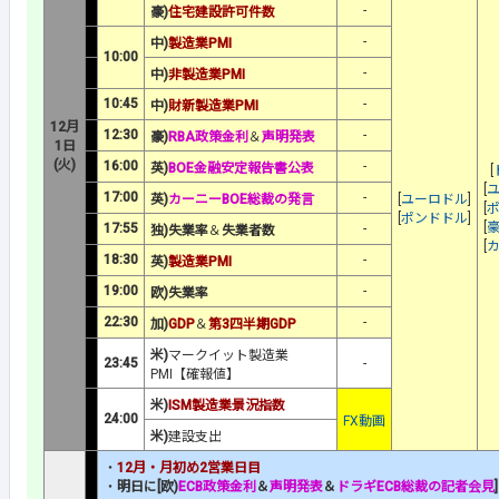
-
豪)
住宅建設許可件数
-
中)
製造業PMI
10:00
-
中)
非製造業PMI
10:45
-
中)
財新製造業PMI
12月
12:30
-
豪)
RBA政策金利
＆
声明発表
1日
(火)
16:00
-
英)
BOE金融安定報告書公表
[
[
17:00
-
英)
カーニーBOE総裁の発言
[
ユーロドル
]
[
[
ポンドドル
]
[
17:55
-
独)失業率
＆
失業者数
[
18:30
-
英)
製造業PMI
19:00
-
欧)失業率
22:30
-
加)
GDP
＆
第3四半期GDP
米)
マークイット製造業
23:45
-
PMI【確報値】
米)
ISM製造業景況指数
24:00
FX動画
米)
建設支出
・
12月・月初め2営業日目
・
明日に[欧)
ECB政策金利
＆
声明発表
＆
ドラギECB総裁の記者会見