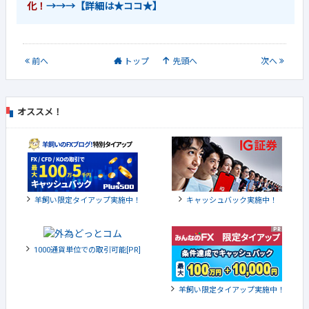
化！
→→→【詳細は★ココ★】
前
へ
トップ
先頭へ
次
へ
オススメ！
羊飼い限定タイアップ実施中！
キャッシュバック実施中！
1000通貨単位での取引可能[PR]
羊飼い限定タイアップ実施中！