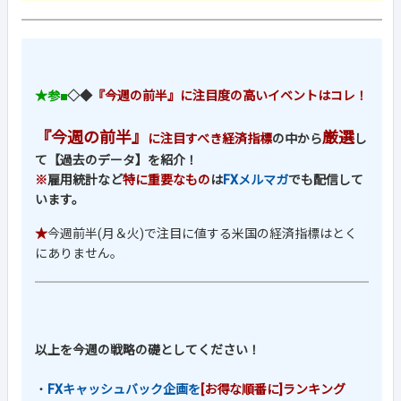
★参■
◇◆
『今週の前半』に注目度の高いイベントはコレ！
『今週の前半』
厳選
に注目すべき経済指標
の中から
し
て【過去のデータ】を紹介！
※
雇用統計など
特に重要なもの
は
FXメルマガ
でも配信して
います。
★
今週前半(月＆火)で注目に値する米国の経済指標はとく
にありません。
以上を今週の戦略の礎としてください！
・
FXキャッシュバック企画を
[お得な順番に]ランキング