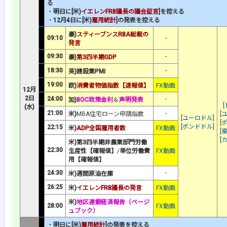
る
・
明日に[米)
イエレンFRB議長の議会証言
]を控える
・
12月4日に[米)
雇用統計
]の発表を控える
豪)
スティーブンスRBA総裁の
09:10
-
発言
09:30
-
豪)
第3四半期GDP
18:30
-
英)建設業PMI
19:00
欧)
消費者物価指数【速報値】
FX動画
12月
2日
24:00
-
加)
BOC政策金利
＆
声明発表
[
(水)
21:00
-
米)
MBA住宅ローン申請指数
[
[
ユーロドル
]
[
[
ポンドドル
]
22:15
米)
ADP全国雇用者数
FX動画
[
[
米)第3四半期非農業部門労働
22:30
生産性【確報値】
/
単位労働費
FX動画
用【確報値】
24:30
-
米)週間原油在庫
26:25
米)
イエレンFRB議長の発言
FX動画
米)
地区連銀経済報告（ベージ
28:00
FX動画
ュブック）
・
明日に[米)
雇用統計
]の発表を控える