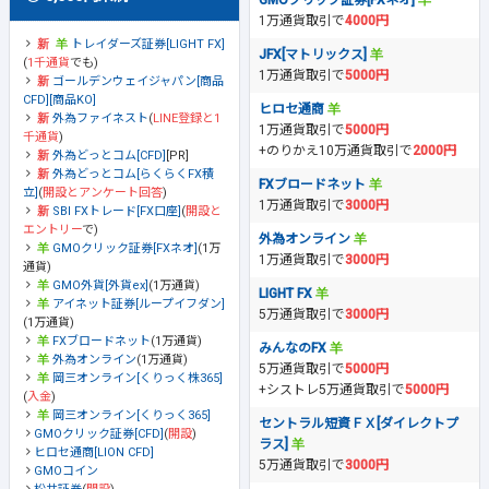
GMOクリック証券[FXネオ]
1万通貨取引で
4000円
トレイダーズ証券[LIGHT FX]
JFX[マトリックス]
(
1千通貨
でも)
1万通貨取引で
5000円
ゴールデンウェイジャパン[商品
CFD][商品KO]
ヒロセ通商
外為ファイネスト
(
LINE登録と1
1万通貨取引で
5000円
千通貨
)
+のりかえ10万通貨取引で
2000円
外為どっとコム[CFD]
[PR]
外為どっとコム[らくらくFX積
FXブロードネット
立]
(
開設とアンケート回答
)
1万通貨取引で
3000円
SBI FXトレード[FX口座]
(
開設と
エントリー
で)
外為オンライン
GMOクリック証券[FXネオ]
(1万
1万通貨取引で
3000円
通貨)
GMO外貨[外貨ex]
(1万通貨)
LIGHT FX
アイネット証券[ループイフダン]
5万通貨取引で
3000円
(1万通貨)
FXブロードネット
(1万通貨)
みんなのFX
外為オンライン
(1万通貨)
5万通貨取引で
5000円
岡三オンライン[くりっく株365]
+シストレ5万通貨取引で
5000円
(
入金
)
岡三オンライン[くりっく365]
セントラル短資ＦＸ[ダイレクトプ
GMOクリック証券[CFD]
(
開設
)
ラス]
ヒロセ通商[LION CFD]
5万通貨取引で
3000円
GMOコイン