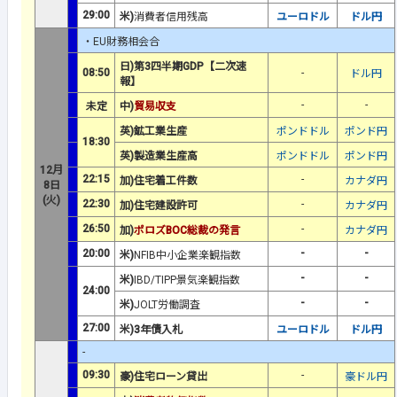
29:00
米)
消費者信用残高
ユーロドル
ドル円
・EU財務相会合
日)第3四半期GDP【二次速
08:50
-
ドル円
報】
-
-
未定
中)
貿易収支
英)鉱工業生産
ポンドドル
ポンド円
18:30
英)製造業生産高
ポンドドル
ポンド円
12月
22:15
-
加)住宅着工件数
カナダ円
8日
(火)
22:30
-
加)住宅建設許可
カナダ円
26:50
-
加)
ポロズBOC総裁の発言
カナダ円
20:00
-
-
米)
NFIB中小企業楽観指数
-
-
米)
IBD/TIPP景気楽観指数
24:00
-
-
米)
JOLT労働調査
27:00
米)3年債入札
ユーロドル
ドル円
-
09:30
-
豪)住宅ローン貸出
豪ドル円