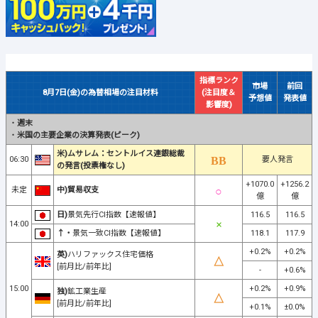
指標ランク
市場
前回
8月7日(金)の為替相場の注目材料
(注目度＆
予想値
発表値
影響度)
・
週末
・
米国の主要企業の決算発表(ピーク)
米)ムサレム：セントルイス連銀総裁
06:30
要人発言
の発言(投票権なし)
+1070.0
+1256.2
未定
中)貿易収支
億
億
日)
景気先行CI指数【速報値】
116.5
116.5
14:00
↑・
景気一致CI指数【速報値】
118.1
117.9
+0.2%
+0.2%
英)
ハリファックス住宅価格
[前月比/前年比]
-
+0.6%
15:00
+0.2%
+0.9%
独)
鉱工業生産
[前月比/前年比]
+0.1%
±0.0%