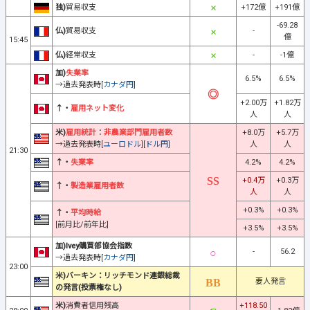
独)
貿易収支
+172億
+191億
-69.28
仏)
貿易収支
-
億
15:45
仏)
経常収支
-
-1億
加)
失業率
6.5%
6.5%
→過去発表時[
カナダ円
]
+2.00万
+1.82万
↑・
雇用ネット変化
人
人
米)
雇用統計
：
非農業部門雇用者数
+8.0万
+5.7万
→過去発表時[
ユーロドル
][
ドル円
]
人
人
21:30
↑・
失業率
4.2%
4.2%
+0.4万
+0.3万
↑・
製造業雇用者数
人
人
+0.3%
+0.3%
↑・
平均時給
[前月比/前年比]
+3.5%
+3.5%
加)Ivey購買部協会指数
-
56.2
→過去発表時[
カナダ円
]
23:00
米)バーキン：リッチモンド連銀総裁
要人発言
の発言(投票権なし)
米)
消費者信用残高
+118.50