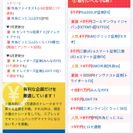
取引レベルでGet！
ントリー
)
外為ファイネスト
(
LINE登録と1千
5千円
Plus500JP証券[FX]
通貨
)
外為どっとコム[CFD]
[PR]
＋5千円
ゴールデンウェイジャ
▼7月更新分
パン[FXTFMT4][FXTFGX]
セントラル短資ＦＸ[ダイレク
4千円
GMOクリック証券[FXネ
トプラス]
オ]
外為どっとコム[らくらくFX積立]
(
開設とアンケート回答
)
5千円
三菱UFJ eスマート証券[三菱
▼6月更新分
UFJ eスマート証券FX]
トレイダーズ証券[みんなのFX]
(
1千通貨
でも)
＋4千円
GMO外貨[外貨ex]
トレイダーズ証券[LIGHT FX]
(
1
＋3000円
インヴァスト証券[ト
千通貨
でも)
ライオートFX]
有利な企画だけを
＋合計1万円
みんなのFX
厳選しています！
＋3千円
LIGHT FX
※基本的に、1万通貨のトレードまでで
4千円
岡三オンライン[くりっく365]
貰える企画を対象。それ以外は、規定
の量のトレードをしても、スプレッド
＋8千円
[PR]
外為どっとコム
でキャッシュバックがマイナスになら
ないモノを掲載。
＋5千円
ヒロセ通商