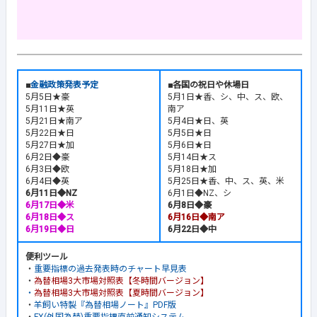
■
金融政策発表予定
■各国の祝日や休場日
5月5日★豪
5月1日★香、シ、中、ス、欧、
5月11日★英
南ア
5月21日★南ア
5月4日★日、英
5月22日★日
5月5日★日
5月27日★加
5月6日★日
6月2日◆豪
5月14日★ス
6月3日◆欧
5月18日★加
6月4日◆英
5月25日★香、中、ス、英、米
6月11日◆NZ
6月1日◆NZ、シ
6月17日◆米
6月8日◆豪
6月18日◆ス
6月16日◆南ア
6月19日◆日
6月22日◆中
便利ツール
・
重要指標の過去発表時のチャート早見表
・
為替相場3大市場対照表【冬時間バージョン】
・
為替相場3大市場対照表【夏時間バージョン】
・
羊飼い特製『為替相場ノート』PDF版