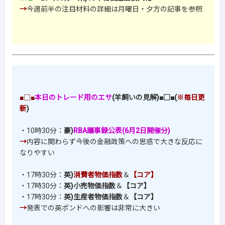
→
今週前半の注目材料の詳細は月曜日・夕方の記事を参照
■□■
本日のトレード用のエサ
(羊飼いの見解)■□■(
※毎日更
新
)
・10時30分：
豪)
RBA議事録公表(6月2日開催分)
→
内容に関わらず今後の金融政策への思惑で大きな反応に
なりやすい
・17時30分：
英)
消費者物価指数
＆
【コア】
・17時30分：
英)小売物価指数
＆
【コア】
・17時30分：
英)生産者物価指数
＆
【コア】
→
発表での英ポンドへの影響は非常に大きい