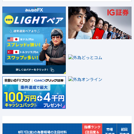
指標ランク
市場
前回
8月7日(金)の為替相場の注目材料
(注目度＆