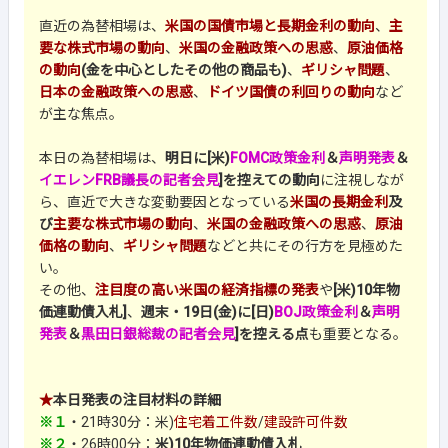
直近の為替相場は、
米国の国債市場と長期金利の動向
、
主
要な株式市場の動向
、
米国の金融政策への思惑
、
原油価格
の動向
(金を中心としたその他の商品も)
、
ギリシャ問題
、
日本の金融政策への思惑
、
ドイツ国債の利回りの動向
など
が主な焦点。
本日の為替相場は、
明日に[米)
FOMC政策金利
＆
声明発表
＆
イエレンFRB議長の記者会見
]を控えての動向
に注視しなが
ら、直近で大きな変動要因となっている
米国の長期金利
及
び
主要な株式市場の動向
、
米国の金融政策への思惑
、
原油
価格の動向
、
ギリシャ問題
などと共にその行方を見極めた
い。
その他、
注目度の高い米国の経済指標の発表
や
[米)10年物
価連動債入札]
、
週末・19日(金)に[日)
BOJ政策金利
＆
声明
発表
＆
黒田日銀総裁の記者会見
]を控える点
も重要となる。
★
本日発表の注目材料の詳細
※１
・21時30分：
米)
住宅着工件数
/
建設許可件数
※２
・26時00分：
米)10年物価連動債入札