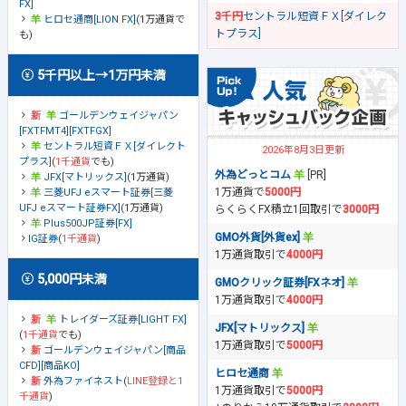
FX]
3千円
セントラル短資ＦＸ[ダイレク
ヒロセ通商[LION FX]
(1万通貨で
トプラス]
も)
5千円以上→1万円未満
ゴールデンウェイジャパン
[FXTFMT4][FXTFGX]
セントラル短資ＦＸ[ダイレクト
2026年8月3日更新
プラス]
(
1千通貨
でも)
外為どっとコム
[PR]
JFX[マトリックス]
(1万通貨)
1万通貨で
5000円
三菱UFJ eスマート証券[三菱
UFJ eスマート証券FX]
(1万通貨)
らくらくFX積立1回取引で
3000円
Plus500JP証券[FX]
GMO外貨[外貨ex]
IG証券
(
1千通貨
)
1万通貨取引で
4000円
5,000円未満
GMOクリック証券[FXネオ]
1万通貨取引で
4000円
トレイダーズ証券[LIGHT FX]
JFX[マトリックス]
(
1千通貨
でも)
1万通貨取引で
5000円
ゴールデンウェイジャパン[商品
CFD][商品KO]
ヒロセ通商
外為ファイネスト
(
LINE登録と1
1万通貨取引で
5000円
千通貨
)