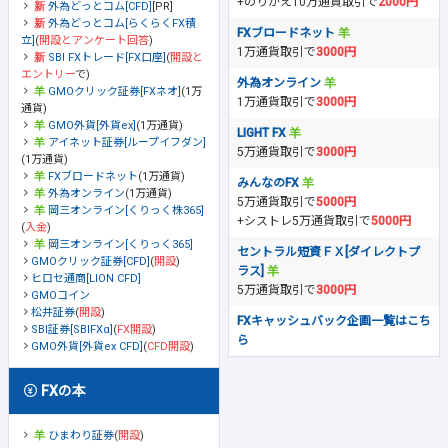
+のりかえ10万通貨取引で
2000円
外為どっとコム[CFD]
[PR]
外為どっとコム[らくらくFX積
FXブロードネット
立]
(
開設とアンケート回答
)
1万通貨取引で
3000円
SBI FXトレード[FX口座]
(
開設と
エントリー
で)
外為オンライン
GMOクリック証券[FXネオ]
(1万
1万通貨取引で
3000円
通貨)
GMO外貨[外貨ex]
(1万通貨)
LIGHT FX
アイネット証券[ループイフダン]
5万通貨取引で
3000円
(1万通貨)
FXブロードネット
(1万通貨)
みんなのFX
外為オンライン
(1万通貨)
5万通貨取引で
5000円
岡三オンライン[くりっく株365]
+シストレ5万通貨取引で
5000円
(
入金
)
岡三オンライン[くりっく365]
セントラル短資ＦＸ[ダイレクトプ
GMOクリック証券[CFD]
(
開設
)
ラス]
ヒロセ通商[LION CFD]
5万通貨取引で
3000円
GMOコイン
松井証券
(
開設
)
FXキャッシュバック企画一覧はこち
SBI証券[SBIFXα]
(
FX開設
)
ら
GMO外貨[外貨ex CFD]
(
CFD開設
)
FXの本
ひまわり証券
(
開設
)