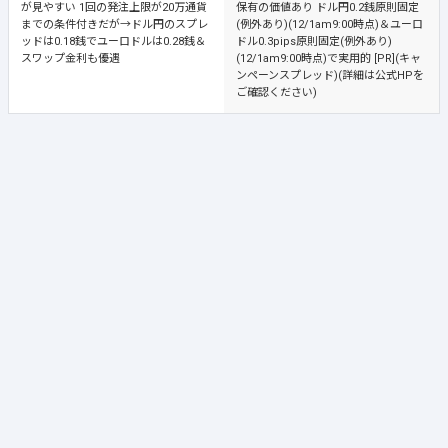
が見やすい
1回の発注上限が20万通貨
保有の価値あり
ドル円0.2銭原則固定
までの条件付きだが→ドル円のスプレ
(例外あり)(12/1am9:00時点)＆ユーロ
ッドは0.18銭でユーロドルは0.28銭＆
ドル0.3pips原則固定(例外あり)
スワップ金利も優遇
(12/1am9:00時点)で実用的 [PR](キャ
ンペーンスプレッド)(詳細は公式HPを
ご確認ください)