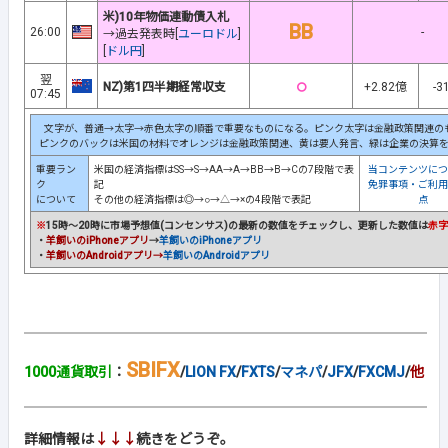
米)10年物価連動債入札
BB
26:00
-
→過去発表時[
ユーロドル
]
[
ドル円
]
翌
○
NZ)第1四半期経常収支
+2.82億
-3
07:45
文字が、普通→太字→赤色太字の順番で重要なものになる。ピンク太字は金融政策関連の
ピンクのバックは米国の材料でオレンジは金融政策関連、黄は要人発言、緑は企業の決算
重要ラン
米国の経済指標はSS→S→AA→A→BB→B→Cの7段階で表
当コンテンツにつ
ク
記
免罪事項・ご利用
について
その他の経済指標は◎→○→△→×の4段階で表記
点
※
15時～20時に市場予想値(コンセンサス)の最新の数値をチェックし、更新した数値は
赤字
・
羊飼いのiPhoneアプリ
→
羊飼いのiPhoneアプリ
・
羊飼いのAndroidアプリ→
羊飼いのAndroidアプリ
SBIFX
1000通貨取引
：
/
LION FX
/
FXTS
/
マネパ
/
JFX
/
FXCMJ
/
他
詳細情報は
↓↓↓
続きをどうぞ。