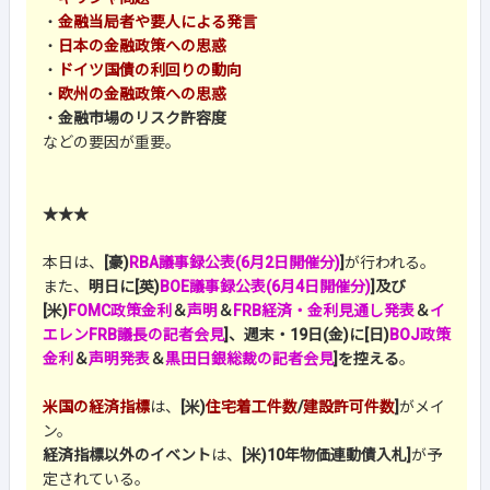
・
金融当局者や要人による発言
・
日本の金融政策への思惑
・
ドイツ国債の利回りの動向
・
欧州の金融政策への思惑
・
金融市場のリスク許容度
などの要因が重要。
★★★
本日は、
[豪)
RBA議事録公表(6月2日開催分)
]
が行われる。
また、
明日に[英)
BOE議事録公表(6月4日開催分)
]及び
[米)
FOMC政策金利
＆
声明
＆
FRB経済・金利見通し発表
＆
イ
エレンFRB議長の記者会見
]、週末・19日(金)に[日)
BOJ政策
金利
＆
声明発表
＆
黒田日銀総裁の記者会見
]を控える
。
米国の経済指標
は、
[米)
住宅着工件数
/
建設許可件数
]
がメイ
ン。
経済指標以外のイベント
は、
[米)10年物価連動債入札]
が予
定されている。