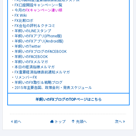
・
FX(外国為替)重要指標直前通知システム
・
FX口座開設キャンペーン一覧
・
今月の
FXキャンペーン凄い順
・
FX Wiki
・
FX比較ロボ
・
FX会社の評判＆クチコミ
・
羊飼いのLINEスタンプ
・
羊飼いのFXアプリ(iPhone版)
・
羊飼いのFXアプリ(Android版)
・
羊飼いのTwitter
・
羊飼いのFXブログのFACEBOOK
・
羊飼いのFACEBOOK
・
羊飼いのFXメルマガ
・
本日の経済指標メルマガ
・
FX重要経済指標直前通知メルマガ
・
リメンバーFX
・
羊飼いのFX取引＆戦略ブログ
・
2015年主要各国、政策金利・発表スケジュール
羊飼いのFXブログのTOPページはこちら
前
へ
トップ
先頭へ
次
へ