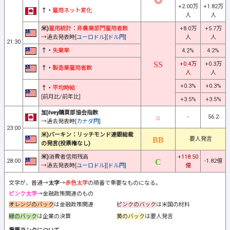
+2.00万
+1.82万
↑・
雇用ネット変化
人
人
米)
雇用統計
：
非農業部門雇用者数
+8.0万
+5.7万
→過去発表時[
ユーロドル
][
ドル円
]
人
人
21:30
↑・
失業率
4.2%
4.2%
+0.4万
+0.3万
↑・
製造業雇用者数
人
人
+0.3%
+0.3%
↑・
平均時給
[前月比/前年比]
+3.5%
+3.5%
加)Ivey購買部協会指数
-
56.2
→過去発表時[
カナダ円
]
23:00
米)バーキン：リッチモンド連銀総裁
要人発言
の発言(投票権なし)
米)
消費者信用残高
+118.50
28:00
-1.82億
→過去発表時[
ユーロドル
][
ドル円
]
億
文字が、普通→
太字
→
赤色太字
の順番で重要なものになる。
ピンク太字
→金融政策関連のもの
オレンジのバック
は金融政策関連
ピンクのバック
は米国の材料
緑のバック
は企業の決算
黄のバック
は要人発言