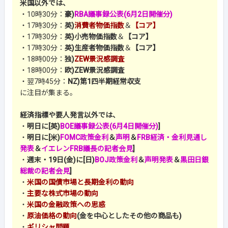
米国以外では、
・10時30分：
豪)
RBA議事録公表(6月2日開催分)
・17時30分：
英)
消費者物価指数
＆
【コア】
・17時30分：
英)小売物価指数
＆
【コア】
・17時30分：
英)生産者物価指数
＆
【コア】
・18時00分：
独)
ZEW景況感調査
・18時00分：
欧)ZEW景況感調査
・翌7時45分：
NZ)第1四半期経常収支
に注目が集まる。
経済指標や要人発言以外では、
・
明日に[英)
BOE議事録公表(6月4日開催分)
]
・
明日に[米)
FOMC政策金利
＆
声明
＆
FRB経済・金利見通し
発表
＆
イエレンFRB議長の記者会見
]
・
週末・19日(金)に[日)
BOJ政策金利
＆
声明発表
＆
黒田日銀
総裁の記者会見
]
・
米国の国債市場と長期金利の動向
・
主要な株式市場の動向
・
米国の金融政策への思惑
・
原油価格の動向
(金を中心としたその他の商品も)
・
ギリシャ問題