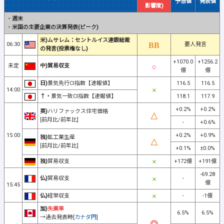
予想値
発表値
影響度)
・
週末
・
米国の主要企業の決算発表(ピーク)
米)ムサレム：セントルイス連銀総裁
06:30
要人発言
の発言(投票権なし)
+1070.0
+1256.2
未定
中)貿易収支
億
億
日)
景気先行CI指数【速報値】
116.5
116.5
14:00
↑・
景気一致CI指数【速報値】
118.1
117.9
+0.2%
+0.2%
英)
ハリファックス住宅価格
[前月比/前年比]
-
+0.6%
15:00
+0.2%
+0.9%
独)
鉱工業生産
[前月比/前年比]
+0.1%
±0.0%
独)
貿易収支
+172億
+191億
-69.28
仏)
貿易収支
-
億
15:45
仏)
経常収支
-
-1億
加)
失業率
6.5%
6.5%
→過去発表時[
カナダ円
]