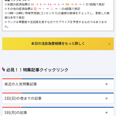
重要ランクについて
※米国の経済指標は
→
→
→
→
→
→
の7段階で表記
※その他の経済指標は
→
→
→
の4段階で表記
※15時～20時に市場予想値(コンセンサス)の最新の数値をチェックし、更新した数
値は赤字で表記
※ランクは重要度や注目度を表すものでサプライズを予想するものではありませ
ん。
本日の注目為替相場をもっと詳しく
必見！！特集記事クイックリンク
直近の
人気特集記事
2日(日)の夜までの記事
3日(月)の記事