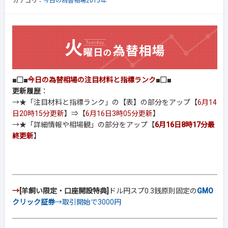
カテゴリ：
今日の為替相場2015年
■□■
今日の為替相場の注目材料と指標ランク
■□■
更新履歴
：
→★「注目材料と指標ランク」の【表】の部分をアップ【
6月14
日20時15分更新
】⇒【
6月16日3時05分更新
】
→★「詳細情報や相場観」の部分をアップ【
6月16日8時17分最
終更新
】
→
[羊飼い限定・口座開設特典]
ドル円スプ0.3銭原則固定の
GMO
クリック証券
→取引開始で3000円