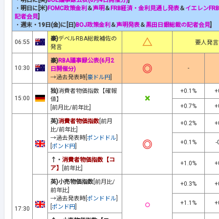
・
明日に[英)
BOE議事録公表(6月4日開催分)
]
・
明日に[米)
FOMC政策金利
＆
声明
＆
FRB経済・金利見通し発表
＆
イエレンFR
記者会見
]
・
週末・19日(金)に[日)
BOJ政策金利
＆
声明発表
＆
黒田日銀総裁の記者会見
]
豪)
デベルRBA総裁補佐の
△
06:55
要人発言
発言
豪)
RBA議事録公表(6月2
◎
10:30
-
日開催分)
→過去発表時[
豪ドル円
]
独)
消費者物価指数【確報
+0.1%
+
×
15:00
値】
+0.7%
+
[前月比/前年比]
英)
消費者物価指数
[前月
+0.2%
+
比/前年比]
→過去発表時[
ポンドドル
]
◎
+0.1%
-
[
ポンド円
]
↑・
消費者物価指数【コ
+1.0%
+
ア】
[前年比]
英)小売物価指数
[前月比/
+0.3%
+
前年比]
→過去発表時[
ポンドドル
]
○
+1.1%
+
[
ポンド円
]
17:30