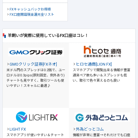
FXキャッシュバックお得順
FX口座開設現金還元全リスト
羊飼いが実際に使用しているFX口座はコレ！
GMOクリック証券[FXネオ]
ヒロセ通商[LION FX]
米ドル円のスプレッドは0.2銭で、ユー
スマホアプリで閲覧出来る情報が豊富
ロドルは0.3pips(原則固定、例外あり)
通貨ペア数も多い＆スプレッドも低
チャートも見やすく、取引ツールも使
い、取引で色々貰えるのも良い
いやすい！スキャルに最適♪
LIGHT FX
外為どっとコム
スマホアプリが使いやすい＆チャート
情報が非常に豊富→それだけでも口座