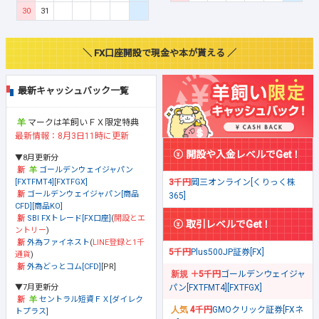
30
31
＼ FX口座開設で現金や本が貰える ／
最新キャッシュバック一覧
マークは羊飼いＦＸ限定特典
最新情報：8月3日11時に更新
開設や入金レベルでGet！
▼8月更新分
ゴールデンウェイジャパン
[FXTFMT4][FXTFGX]
3千円
岡三オンライン[くりっく株
ゴールデンウェイジャパン[商品
365]
CFD][商品KO]
SBI FXトレード[FX口座]
(
開設とエ
取引レベルでGet！
ントリー
)
外為ファイネスト
(
LINE登録と1千
5千円
Plus500JP証券[FX]
通貨
)
外為どっとコム[CFD]
[PR]
＋5千円
ゴールデンウェイジャ
▼7月更新分
パン[FXTFMT4][FXTFGX]
セントラル短資ＦＸ[ダイレク
4千円
GMOクリック証券[FXネ
トプラス]