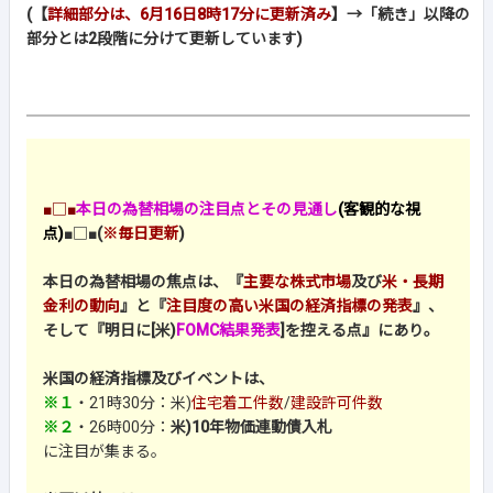
(【
詳細部分は、6月16日8時17分に更新済み
】→「続き」以降の
部分とは2段階に分けて更新しています)
■□■
本日の為替相場の注目点とその見通し
(客観的な視
点)
■□■
(
※毎日更新
)
本日の為替相場の焦点は、『
主要な株式市場
及び
米・長期
金利の動向
』と『
注目度の高い米国の経済指標の発表
』、
そして『明日に[米)
FOMC結果発表
]を控える点』にあり。
米国の経済指標及びイベントは、
※１
・21時30分：
米)
住宅着工件数
/
建設許可件数
※２
・26時00分：
米)10年物価連動債入札
に注目が集まる。