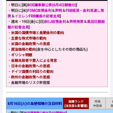
・
明日に[英)
BOE議事録公表(6月4日開催分)
]
・
明日に[米)
FOMC政策金利
＆
声明
＆
FRB経済・金利見通し発
表
＆
イエレンFRB議長の記者会見
]
・
週末・19日(金)に[日)
BOJ政策金利
＆
声明発表
＆
黒田日銀総
裁の記者会見
]
・
米国の国債市場と長期金利の動向
・
主要な株式市場の動向
・
米国の金融政策への思惑
・
原油価格の動向
(金を中心としたその他の商品も)
・
ギリシャ問題
・
金融当局者や要人による発言
・
日本の金融政策への思惑
・
ドイツ国債の利回りの動向
・
欧州の金融政策への思惑
・
金融市場のリスク許容度
指標ランク
市場
6月16日(火)の為替相場の注目材料
(注目度＆影響度)
予想値