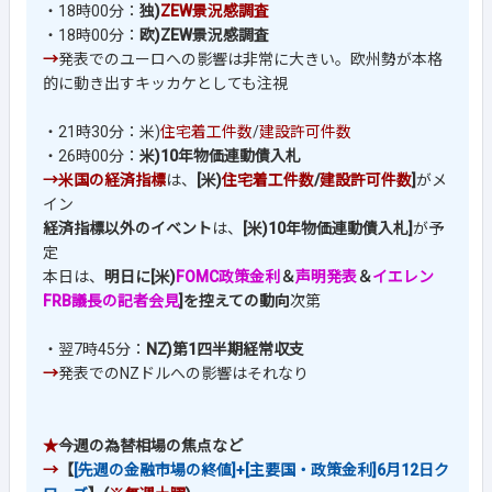
・18時00分：
独)
ZEW景況感調査
・18時00分：
欧)ZEW景況感調査
→
発表でのユーロへの影響は非常に大きい。欧州勢が本格
的に動き出すキッカケとしても注視
・21時30分：
米)
住宅着工件数
/
建設許可件数
・26時00分：
米)10年物価連動債入札
→米国の経済指標
は、
[米)
住宅着工件数
/
建設許可件数
]
がメ
イン
経済指標以外のイベント
は、
[米)10年物価連動債入札]
が予
定
本日は、
明日に[米)
FOMC政策金利
＆
声明発表
＆
イエレン
FRB議長の記者会見
]を控えての動向
次第
・翌7時45分：
NZ)第1四半期経常収支
→
発表でのNZドルへの影響はそれなり
★
今週の為替相場の焦点など
→
【
[先週の金融市場の終値]+[主要国・政策金利]6月12日ク