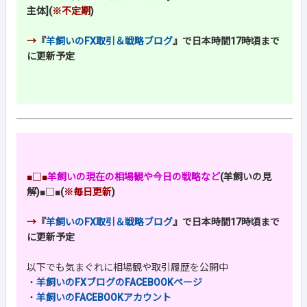
主体](
※不定期
)
→
『
羊飼いのFX取引＆戦略ブログ
』で日本時間17時頃まで
に更新予定
■□■
羊飼いの現在の相場観や今日の戦略など
(羊飼いの見
解)
■□■
(
※毎日更新
)
→
『
羊飼いのFX取引＆戦略ブログ
』で日本時間17時頃まで
に更新予定
以下でも気まぐれに相場観や取引履歴を公開中
・
羊飼いのFXブログのFACEBOOKページ
・
羊飼いのFACEBOOKアカウント