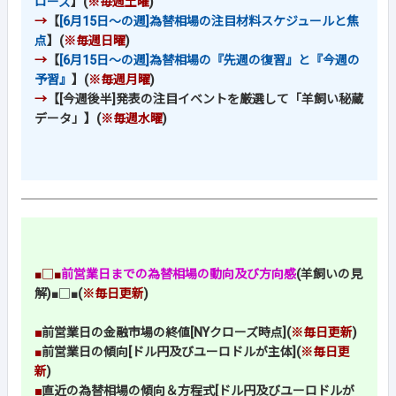
ローズ
】(
※毎週土曜
)
→
【
[6月15日～の週]為替相場の注目材料スケジュールと焦
点
】(
※毎週日曜
)
→
【
[6月15日～の週]為替相場の『先週の復習』と『今週の
予習』
】(
※毎週月曜
)
→
【[今週後半]発表の注目イベントを厳選して「羊飼い秘蔵
データ」】(
※毎週水曜
)
■□■
前営業日までの為替相場の動向及び方向感
(羊飼いの見
解)
■□■
(
※毎日更新
)
■
前営業日の金融市場の終値[NYクローズ時点](
※毎日更新
)
■
前営業日の傾向[ドル円及びユーロドルが主体](
※毎日更
新
)
■
直近の為替相場の傾向＆方程式[ドル円及びユーロドルが