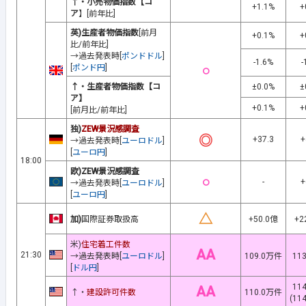
↑・小売物価指数【コ
+1.1%
+
ア
】[前年比]
英)生産者物価指数
[前月
+0.1%
+
比/前年比]
→過去発表時[
ポンドドル
]
-1.6%
-
○
[
ポンド円
]
↑・生産者物価指数【コ
±0.0%
±
ア】
+0.1%
+
[前月比/前年比]
独)
ZEW景況感調査
◎
+37.3
+
→過去発表時[
ユーロドル
]
[
ユーロ円
]
18:00
欧)ZEW景況感調査
○
-
+
→過去発表時[
ユーロドル
]
[
ユーロ円
]
△
加)
国際証券取扱高
+50.0億
+2
米)
住宅着工件数
AA
21:30
→過去発表時[
ユーロドル
]
109.0万件
11
[
ドル円
]
11
AA
↑・
建設許可件数
110.0万件
(11