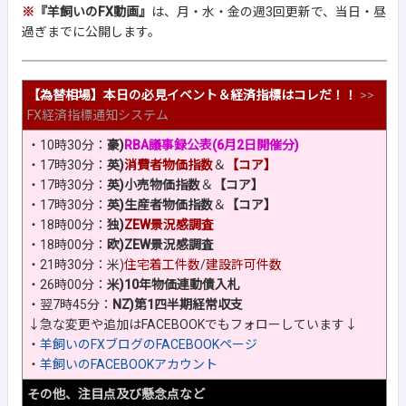
※
『羊飼いのFX動画』
は、月・水・金の週3回更新で、当日・昼
過ぎまでに公開します。
【為替相場】本日の必見イベント＆経済指標はコレだ！！
>>
FX経済指標通知システム
・10時30分：
豪)
RBA議事録公表(6月2日開催分)
・17時30分：
英)
消費者物価指数
＆
【コア】
・17時30分：
英)小売物価指数
＆
【コア】
・17時30分：
英)生産者物価指数
＆
【コア】
・18時00分：
独)
ZEW景況感調査
・18時00分：
欧)ZEW景況感調査
・21時30分：
米)
住宅着工件数
/
建設許可件数
・26時00分：
米)10年物価連動債入札
・翌7時45分：
NZ)第1四半期経常収支
↓急な変更や追加はFACEBOOKでもフォローしています↓
・
羊飼いのFXブログのFACEBOOKページ
・
羊飼いのFACEBOOKアカウント
その他、注目点及び懸念点など