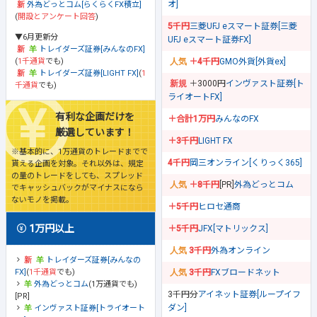
オ]
外為どっとコム[らくらくFX積立]
(
開設とアンケート回答
)
5千円
三菱UFJ eスマート証券[三菱
▼6月更新分
UFJ eスマート証券FX]
トレイダーズ証券[みんなのFX]
(
1千通貨
でも)
＋4千円
GMO外貨[外貨ex]
トレイダーズ証券[LIGHT FX]
(
1
＋3000円
インヴァスト証券[ト
千通貨
でも)
ライオートFX]
有利な企画だけを
＋合計1万円
みんなのFX
厳選しています！
＋3千円
LIGHT FX
※基本的に、1万通貨のトレードまでで
4千円
岡三オンライン[くりっく365]
貰える企画を対象。それ以外は、規定
の量のトレードをしても、スプレッド
＋8千円
[PR]
外為どっとコム
でキャッシュバックがマイナスになら
ないモノを掲載。
＋5千円
ヒロセ通商
1万円以上
＋5千円
JFX[マトリックス]
3千円
外為オンライン
トレイダーズ証券[みんなの
FX]
(
1千通貨
でも)
3千円
FXブロードネット
外為どっとコム
(1万通貨でも)
3千円分
アイネット証券[ループイフ
[PR]
ダン]
インヴァスト証券[トライオート