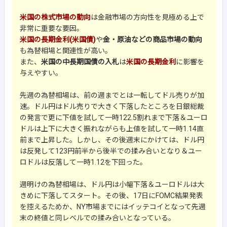
米国の株式市場の動向
は金融市場の方向性を見極める上で
非常に重要な要因。
米国の長期金利(米国債)
や
金・原油などの商品市場の動向
も為替相場と関連性が高い。
また、
米国の中長期国債の入札
は
米国の長期金利
に影響を
与えやすい。
先週の為替相場は、前の週までとは一転してドル売りが加
速。ドル円はドル売りで大きく下落したところを日銀総裁
の発言で更に下値を試して一時122.5割れまで下落＆ユーロ
ドルは上下に大きく振れながらも上値を試して一時1.14直
前まで上昇した。しかし、その後週末にかけては、ドル円
は反発して123円前半から後半での揉み合いとなり＆ユー
ロドルは反落して一時1.12を下回った。
週明けの為替相場は、ドル円は小幅下落＆ユーロドルは大
きめに下落してスタート。その後、17日にFOMC結果発表
を控えるためか、NY市場までにはイッテコイとなって先週
末の終値と同レベルでの揉み合いとなっている。