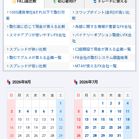
FX口座比較
初心者向け
トレードに使える
1000通貨単位&それ以下で取引可
スワップポイント(金利)が高い比
能
較
取引高に応じて現金が貰える比較
為替に関する情報が豊富なFX会社
スマホアプリが使いやすいFX会社
バイナリーオプション取扱いFX会
社
スプレッドが狭い比較
口座開設で現金が貰える企画一覧
取引でグルメが貰える企画一覧
FX会社の取引システム調査結果
スプレッドが低い比較
MT4が使えるFX会社一覧
2026年8月
2026年7月
日
月
火
水
木
金
土
日
月
火
水
木
金
土
1
1
2
3
4
2
3
4
5
6
7
8
5
6
7
8
9
10
11
9
10
11
12
13
14
15
12
13
14
15
16
17
18
16
17
18
19
20
21
22
19
20
21
22
23
24
25
23
24
25
26
27
28
29
26
27
28
29
30
31