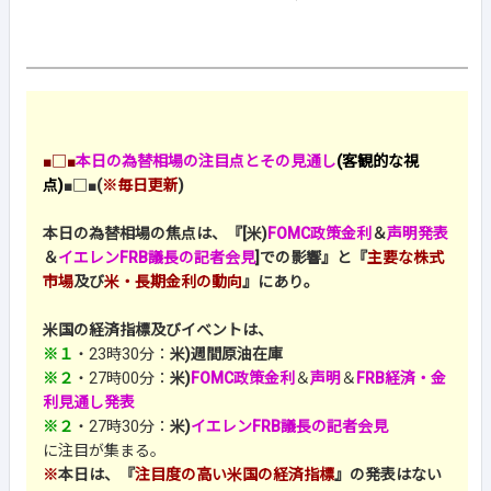
■□■
本日の為替相場の注目点とその見通し
(客観的な視
点)
■□■
(
※毎日更新
)
本日の為替相場の焦点は、『[米)
FOMC政策金利
＆
声明発表
＆
イエレンFRB議長の記者会見
]での影響』と『
主要な株式
市場
及び
米・長期金利の動向
』にあり。
米国の経済指標及びイベントは、
※１
・23時30分：
米)週間原油在庫
※２
・27時00分：
米)
FOMC政策金利
＆
声明
＆
FRB経済・金
利見通し発表
※２
・27時30分：
米)
イエレンFRB議長の記者会見
に注目が集まる。
※
本日は、『
注目度の高い米国の経済指標
』の発表はない