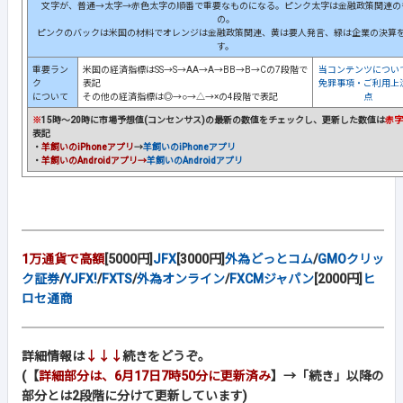
文字が、普通→太字→赤色太字の順番で重要なものになる。ピンク太字は金融政策関連の
の。
ピンクのバックは米国の材料でオレンジは金融政策関連、黄は要人発言、緑は企業の決算
す。
重要ラン
米国の経済指標はSS→S→AA→A→BB→B→Cの7段階で
当コンテンツについ
ク
表記
免罪事項・ご利用上
について
その他の経済指標は◎→○→△→×の4段階で表記
点
※
15時～20時に市場予想値(コンセンサス)の最新の数値をチェックし、更新した数値は
赤字
表記
・
羊飼いのiPhoneアプリ
→
羊飼いのiPhoneアプリ
・
羊飼いのAndroidアプリ→
羊飼いのAndroidアプリ
1万通貨で高額
[5000円]
JFX
[3000円]
外為どっとコム
/
GMOクリッ
ク証券
/
YJFX!
/
FXTS
/
外為オンライン
/
FXCMジャパン
[2000円]
ヒ
ロセ通商
詳細情報は
↓↓↓
続きをどうぞ。
(【
詳細部分は、6月17日7時50分に更新済み
】→「続き」以降の
部分とは2段階に分けて更新しています)