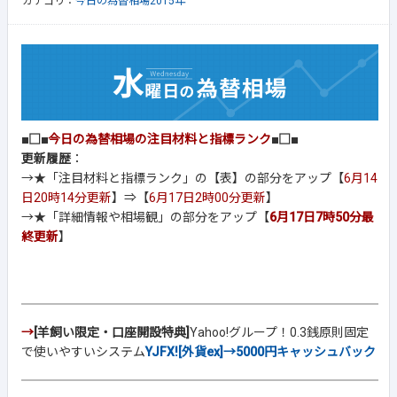
カテゴリ：
今日の為替相場2015年
■□■
今日の為替相場の注目材料と指標ランク
■□■
更新履歴
：
→★「注目材料と指標ランク」の【表】の部分をアップ【
6月14
日20時14分更新
】⇒【
6月17日2時00分更新
】
→★「詳細情報や相場観」の部分をアップ【
6月17日7時50分最
終更新
】
→
[羊飼い限定・口座開設特典]
Yahoo!グループ！0.3銭原則固定
で使いやすいシステム
YJFX![外貨ex]→5000円キャッシュバック