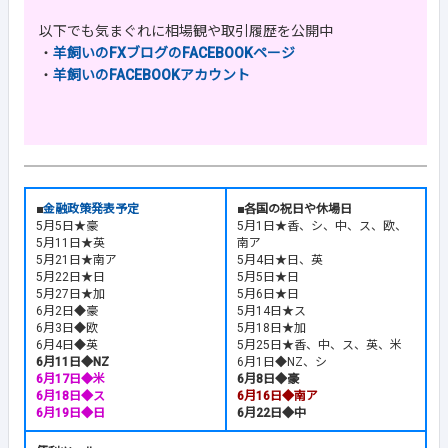
以下でも気まぐれに相場観や取引履歴を公開中
・
羊飼いのFXブログのFACEBOOKページ
・
羊飼いのFACEBOOKアカウント
■
金融政策発表予定
■各国の祝日や休場日
5月5日★豪
5月1日★香、シ、中、ス、欧、
5月11日★英
南ア
5月21日★南ア
5月4日★日、英
5月22日★日
5月5日★日
5月27日★加
5月6日★日
6月2日◆豪
5月14日★ス
6月3日◆欧
5月18日★加
6月4日◆英
5月25日★香、中、ス、英、米
6月11日◆NZ
6月1日◆NZ、シ
6月17日◆米
6月8日◆豪
6月18日◆ス
6月16日◆南ア
6月19日◆日
6月22日◆中