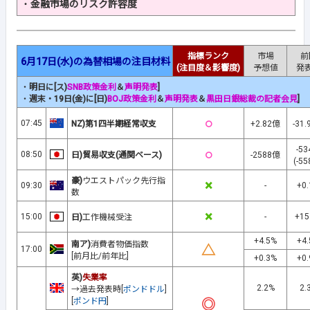
・
金融市場のリスク許容度
指標ランク
市場
前
6月17日(水)の為替相場の注目材料
(注目度＆影響度)
予想値
発
・
明日に[ス)
SNB政策金利
＆
声明発表
]
・
週末・19日(金)に[日)
BOJ政策金利
＆
声明発表
＆
黒田日銀総裁の記者会見
]
○
07:45
NZ)第1四半期経常収支
+2.82億
-31
-5
○
08:50
日)貿易収支(通関ベース)
-2588億
(-5
豪)
ウエストパック先行指
×
09:30
-
+0
数
×
15:00
-
+15
日)
工作機械受注
+4.5%
+4
南ア)
消費者物価指数
△
17:00
[前月比/前年比]
+0.3%
+0
英)
失業率
2.2%
2.
→過去発表時[
ポンドドル
]
[
ポンド円
]
◎