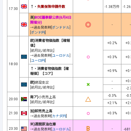
↑・
失業保険申請件数
-1.38万件
-1.
17:30
英)
BOE議事録公表(6月4日
開催分)
◎
-
-
→過去発表時[
ポンドドル
]
[
ポンド円
]
欧)消費者物価指数【確報
+0.2%
+0
値】
[前月比/前年比]
○
→過去発表時[
ユーロドル
]
+0.3%
+0
[
ユーロ円
]
18:00
↑・消費者物価指数【確
+0.9%
+0
報値】【コア】
-
+0
欧)
建設支出
×
[前月比/前年比]
-
-2
-0.3%
-0
南ア)
小売売上高
△
20:00
[前月比/前年比]
+2.1%
+2
加)卸売売上高
○
21:30
+0.3%
+0
→過去発表時[
カナダ円
]
米)週間原油在庫
B
23:30
-
→過去発表時[
ユーロドル
]
-68