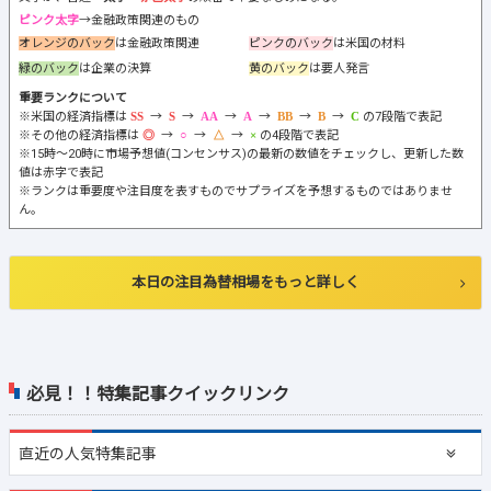
ピンク太字
→金融政策関連のもの
オレンジのバック
は金融政策関連
ピンクのバック
は米国の材料
緑のバック
は企業の決算
黄のバック
は要人発言
重要ランクについて
※米国の経済指標は
→
→
→
→
→
→
の7段階で表記
※その他の経済指標は
→
→
→
の4段階で表記
※15時～20時に市場予想値(コンセンサス)の最新の数値をチェックし、更新した数
値は赤字で表記
※ランクは重要度や注目度を表すものでサプライズを予想するものではありませ
ん。
本日の注目為替相場をもっと詳しく
必見！！特集記事クイックリンク
直近の
人気特集記事