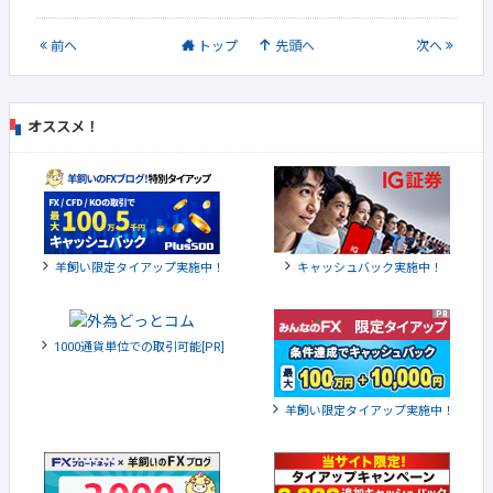
前
へ
トップ
先頭へ
次
へ
オススメ！
羊飼い限定タイアップ実施中！
キャッシュバック実施中！
1000通貨単位での取引可能[PR]
羊飼い限定タイアップ実施中！