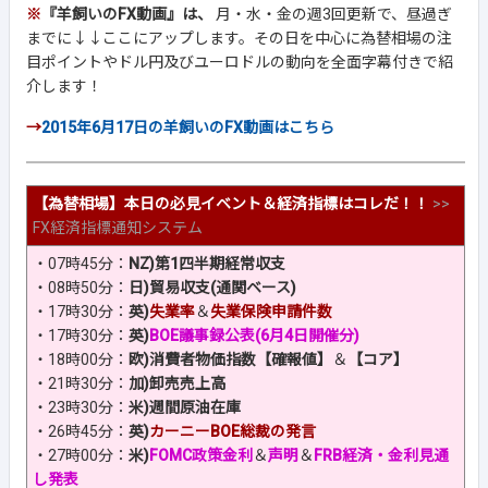
※
『羊飼いのFX動画』は、
月・水・金の週3回更新で、昼過ぎ
までに↓↓ここにアップします。その日を中心に為替相場の注
目ポイントやドル円及びユーロドルの動向を全面字幕付きで紹
介します！
→
2015年6月17日の羊飼いのFX動画はこちら
【為替相場】本日の必見イベント＆経済指標はコレだ！！
>>
FX経済指標通知システム
・07時45分：
NZ)第1四半期経常収支
・08時50分：
日)貿易収支(通関ベース)
・17時30分：
英)
失業率
＆
失業保険申請件数
・17時30分：
英)
BOE議事録公表(6月4日開催分)
・18時00分：
欧)消費者物価指数【確報値】
＆
【コア】
・21時30分：
加)卸売売上高
・23時30分：
米)週間原油在庫
・26時45分：
英)
カーニーBOE総裁の発言
・27時00分：
米)
FOMC政策金利
＆
声明
＆
FRB経済・金利見通
し発表