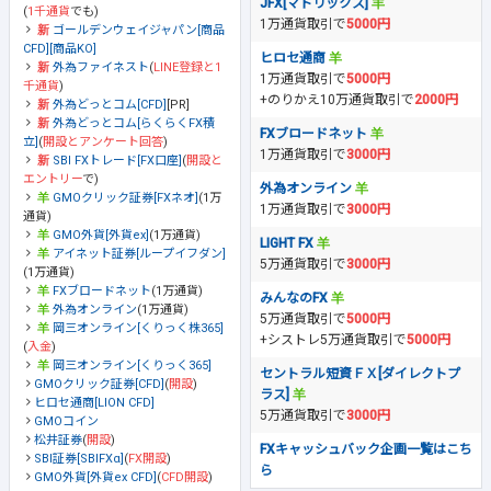
JFX[マトリックス]
(
1千通貨
でも)
1万通貨取引で
5000円
ゴールデンウェイジャパン[商品
CFD][商品KO]
ヒロセ通商
外為ファイネスト
(
LINE登録と1
1万通貨取引で
5000円
千通貨
)
+のりかえ10万通貨取引で
2000円
外為どっとコム[CFD]
[PR]
外為どっとコム[らくらくFX積
FXブロードネット
立]
(
開設とアンケート回答
)
1万通貨取引で
3000円
SBI FXトレード[FX口座]
(
開設と
エントリー
で)
外為オンライン
GMOクリック証券[FXネオ]
(1万
1万通貨取引で
3000円
通貨)
GMO外貨[外貨ex]
(1万通貨)
LIGHT FX
アイネット証券[ループイフダン]
5万通貨取引で
3000円
(1万通貨)
FXブロードネット
(1万通貨)
みんなのFX
外為オンライン
(1万通貨)
5万通貨取引で
5000円
岡三オンライン[くりっく株365]
+シストレ5万通貨取引で
5000円
(
入金
)
岡三オンライン[くりっく365]
セントラル短資ＦＸ[ダイレクトプ
GMOクリック証券[CFD]
(
開設
)
ラス]
ヒロセ通商[LION CFD]
5万通貨取引で
3000円
GMOコイン
松井証券
(
開設
)
FXキャッシュバック企画一覧はこち
SBI証券[SBIFXα]
(
FX開設
)
ら
GMO外貨[外貨ex CFD]
(
CFD開設
)