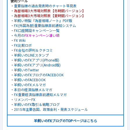
便利ツール
・
重要指標の過去発表時のチャート早見表
・
為替相場3大市場対照表【冬時間バージョン】
・
為替相場3大市場対照表【夏時間バージョン】
・
羊飼い特製『為替相場ノート』PDF版
・
FX(外国為替)重要指標直前通知システム
・
FX口座開設キャンペーン一覧
・
今月の
FXキャンペーン凄い順
・
FX Wiki
・
FX比較ロボ
・
FX会社の評判＆クチコミ
・
羊飼いのLINEスタンプ
・
羊飼いのFXアプリ(iPhone版)
・
羊飼いのFXアプリ(Android版)
・
羊飼いのTwitter
・
羊飼いのFXブログのFACEBOOK
・
羊飼いのFACEBOOK
・
羊飼いのFXメルマガ
・
本日の経済指標メルマガ
・
FX重要経済指標直前通知メルマガ
・
リメンバーFX
・
羊飼いのFX取引＆戦略ブログ
・
2015年主要各国、政策金利・発表スケジュール
羊飼いのFXブログのTOPページはこちら