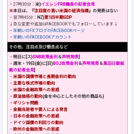
・27時30分：
米)
イエレンFRB議長の記者会見
※
本日は、『
注目度の高い米国の経済指標
』の発表はない
・翌7時45分：
NZ)
第1四半期GDP
↓急な変更や追加はFACEBOOKでもフォローしています↓
・
羊飼いのFXブログのFACEBOOKページ
・
羊飼いのFACEBOOKアカウント
その他、注目点及び懸念点など
・
明日に[ス)
SNB政策金利
＆
声明発表
]
・
週末・19日(金)に[日)
BOJ政策金利
＆
声明発表
＆
黒田日銀総
裁の記者会見
]
・
米国の国債市場と長期金利の動向
・
主要な株式市場の動向
・
米国の金融政策への思惑
・
原油価格の動向
(金を中心としたその他の商品も)
・
ギリシャ問題
・
金融当局者や要人による発言
・
日本の金融政策への思惑
・
ドイツ国債の利回りの動向
・
欧州の金融政策への思惑