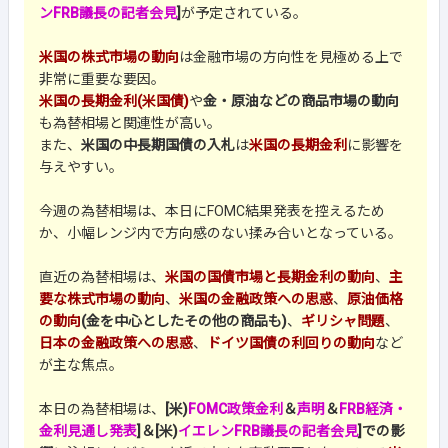
ンFRB議長の記者会見
]
が予定されている。
米国の株式市場の動向
は金融市場の方向性を見極める上で
非常に重要な要因。
米国の長期金利(米国債)
や
金・原油などの商品市場の動向
も為替相場と関連性が高い。
また、
米国の中長期国債の入札
は
米国の長期金利
に影響を
与えやすい。
今週の為替相場は、本日にFOMC結果発表を控えるため
か、小幅レンジ内で方向感のない揉み合いとなっている。
直近の為替相場は、
米国の国債市場と長期金利の動向
、
主
要な株式市場の動向
、
米国の金融政策への思惑
、
原油価格
の動向
(金を中心としたその他の商品も)
、
ギリシャ問題
、
日本の金融政策への思惑
、
ドイツ国債の利回りの動向
など
が主な焦点。
本日の為替相場は、
[米)
FOMC政策金利
＆
声明
＆
FRB経済・
金利見通し発表
]＆[米)
イエレンFRB議長の記者会見
]での影