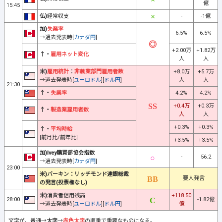
億
15:45
仏)
経常収支
-
-1億
加)
失業率
6.5%
6.5%
→過去発表時[
カナダ円
]
+2.00万
+1.82万
↑・
雇用ネット変化
人
人
米)
雇用統計
：
非農業部門雇用者数
+8.0万
+5.7万
→過去発表時[
ユーロドル
][
ドル円
]
人
人
21:30
↑・
失業率
4.2%
4.2%
+0.4万
+0.3万
↑・
製造業雇用者数
人
人
+0.3%
+0.3%
↑・
平均時給
[前月比/前年比]
+3.5%
+3.5%
加)Ivey購買部協会指数
-
56.2
→過去発表時[
カナダ円
]
23:00
米)バーキン：リッチモンド連銀総裁
要人発言
の発言(投票権なし)
米)
消費者信用残高
+118.50
28:00
-1.82億
→過去発表時[
ユーロドル
][
ドル円
]
億
文字が、普通→
太字
→
赤色太字
の順番で重要なものになる。