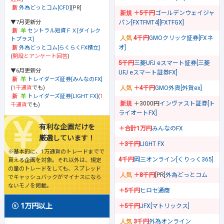
外為どっとコム[CFD]
[PR]
＋5千円
ゴールデンウェイジャ
▼7月更新分
パン[FXTFMT4][FXTFGX]
セントラル短資ＦＸ[ダイレク
4千円
GMOクリック証券[FXネ
トプラス]
オ]
外為どっとコム[らくらくFX積立]
(
開設とアンケート回答
)
5千円
三菱UFJ eスマート証券[三菱
▼6月更新分
UFJ eスマート証券FX]
トレイダーズ証券[みんなのFX]
(
1千通貨
でも)
＋4千円
GMO外貨[外貨ex]
トレイダーズ証券[LIGHT FX]
(
1
＋3000円
インヴァスト証券[ト
千通貨
でも)
ライオートFX]
有利な企画だけを
＋合計1万円
みんなのFX
厳選しています！
＋3千円
LIGHT FX
※基本的に、1万通貨のトレードまでで
4千円
岡三オンライン[くりっく365]
貰える企画を対象。それ以外は、規定
の量のトレードをしても、スプレッド
＋8千円
[PR]
外為どっとコム
でキャッシュバックがマイナスになら
ないモノを掲載。
＋5千円
ヒロセ通商
1万円以上
＋5千円
JFX[マトリックス]
3千円
外為オンライン