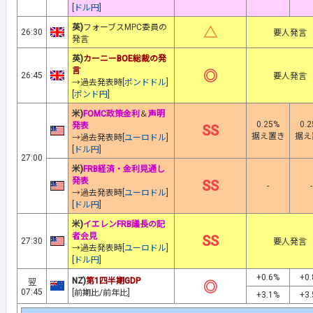
[
ドル円
]
英)
フォーブスMPC委員の
△
26:30
要人発言
発言
英)
カーニーBOE総裁の発
言
◎
26:45
要人発言
→過去発表時[
ポンドドル
]
[
ポンド円
]
米)
FOMC政策金利
＆
声明
0.25%
0.
発表
SS
据え置き
据え
→過去発表時[
ユーロドル
]
[
ドル円
]
27:00
米)
FRB経済・金利見通し
発表
SS
-
-
→過去発表時[
ユーロドル
]
[
ドル円
]
米)
イエレンFRB議長の記
者会見
SS
27:30
要人発言
→過去発表時[
ユーロドル
]
[
ドル円
]
+0.6%
+0
NZ)
第1四半期GDP
翌
◎
07:45
[前期比/前年比]
+3.1%
+3