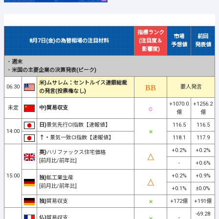
指標ランク
市場
前回
8月7日(金)の為替相場の注目材料
(注目度＆
予想値
発表値
影響度)
・
週末
・
米国の主要企業の決算発表(ピーク)
米)ムサレム：セントルイス連銀総裁
06:30
要人発言
の発言(投票権なし)
+1070.0
+1256.2
未定
中)貿易収支
億
億
日)
景気先行CI指数【速報値】
116.5
116.5
14:00
↑・
景気一致CI指数【速報値】
118.1
117.9
+0.2%
+0.2%
英)
ハリファックス住宅価格
[前月比/前年比]
-
+0.6%
15:00
+0.2%
+0.9%
独)
鉱工業生産
[前月比/前年比]
+0.1%
±0.0%
独)
貿易収支
+172億
+191億
-69.28
仏)
貿易収支
-