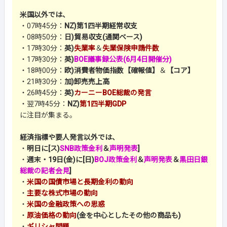
米国以外では、
・07時45分：
NZ)第1四半期経常収支
・08時50分：
日)貿易収支(通関ベース)
・17時30分：
英)
失業率
＆
失業保険申請件数
・17時30分：
英)
BOE議事録公表(6月4日開催分)
・18時00分：
欧)消費者物価指数【確報値】
＆
【コア】
・21時30分：
加)卸売売上高
・26時45分：
英)
カーニーBOE総裁の発言
・翌7時45分：
NZ)
第1四半期GDP
に注目が集まる。
経済指標や要人発言以外では、
・
明日に[ス)
SNB政策金利
＆
声明発表
]
・
週末・19日(金)に[日)
BOJ政策金利
＆
声明発表
＆
黒田日銀
総裁の記者会見
]
・
米国の国債市場と長期金利の動向
・
主要な株式市場の動向
・
米国の金融政策への思惑
・
原油価格の動向
(金を中心としたその他の商品も)
・
ギリシャ問題