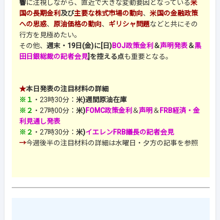
響
に注視しながら、直近で大きな変動要因となっている
米
国の長期金利
及び
主要な株式市場の動向
、
米国の金融政策
への思惑
、
原油価格の動向
、
ギリシャ問題
などと共にその
行方を見極めたい。
その他、
週末・19日(金)に[日)
BOJ政策金利
＆
声明発表
＆
黒
田日銀総裁の記者会見
]を控える点
も重要となる。
★
本日発表の注目材料の詳細
※１
・23時30分：
米)週間原油在庫
※２
・27時00分：
米)
FOMC政策金利
＆
声明
＆
FRB経済・金
利見通し発表
※２
・27時30分：
米)
イエレンFRB議長の記者会見
→
今週後半の注目材料の詳細は水曜日・夕方の記事を参照