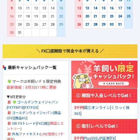
2
3
4
5
6
7
8
5
6
7
8
9
10
11
9
10
11
12
13
14
15
12
13
14
15
16
17
18
16
17
18
19
20
21
22
19
20
21
22
23
24
25
23
24
25
26
27
28
29
26
27
28
29
30
31
30
31
＼ FX口座開設で現金や本が貰える ／
最新キャッシュバック一覧
マークは羊飼いＦＸ限定特典
最新情報：8月3日11時に更新
開設や入金レベルでGet！
▼8月更新分
ゴールデンウェイジャパン
[FXTFMT4][FXTFGX]
3千円
岡三オンライン[くりっく株
ゴールデンウェイジャパン[商品
365]
CFD][商品KO]
SBI FXトレード[FX口座]
(
開設とエ
取引レベルでGet！
ントリー
)
外為ファイネスト
(
LINE登録と1千
5千円
Plus500JP証券[FX]
通貨
)