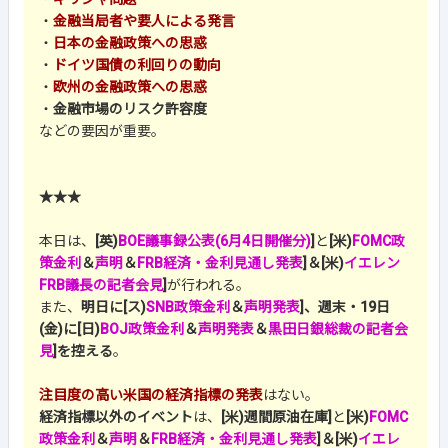
・
金融当局者や要人による発言
・
日本の金融政策への思惑
・
ドイツ国債の利回りの動向
・
欧州の金融政策への思惑
・
金融市場のリスク許容度
などの要因が重要。
★★★
本日は、
[英)
BOE議事録公表(6月4日開催分)
]
と
[米)
FOMC政
策金利
＆
声明
＆
FRB経済・金利見通し発表
]＆[米)
イエレン
FRB議長の記者会見
]
が行われる。
また、
明日に[ス)
SNB政策金利
＆
声明発表
]、週末・19日
(金)に[日)
BOJ政策金利
＆
声明発表
＆
黒田日銀総裁の記者会
見
]を控える
。
注目度の高い米国の経済指標の発表
はない。
経済指標以外のイベント
は、
[米)週間原油在庫]
と
[米)
FOMC
政策金利
＆
声明
＆
FRB経済・金利見通し発表
]＆[米)
イエレ