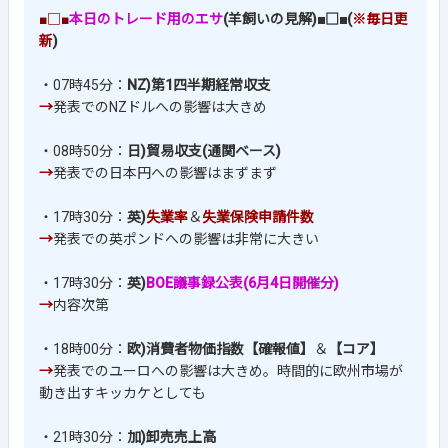
■□■
本日のトレード用のエサ
(羊飼いの見解)■□■(
※毎日更
新
)
・07時45分：
NZ)第1四半期経常収支
→
発表でのNZドルへの影響は大きめ
・08時50分：
日)貿易収支(通関ベース)
→
発表での日本円への影響はまずまず
・17時30分：
英)
失業率
＆
失業保険申請件数
→
発表での英ポンドへの影響は非常に大きい
・17時30分：
英)
BOE議事録公表(6月4日開催分)
→
内容次第
・18時00分：
欧)消費者物価指数【確報値】
＆
【コア】
→
発表でのユーロへの影響は大きめ。時間的に欧州市場が
動き出すキッカケとしても
・21時30分：
加)卸売売上高