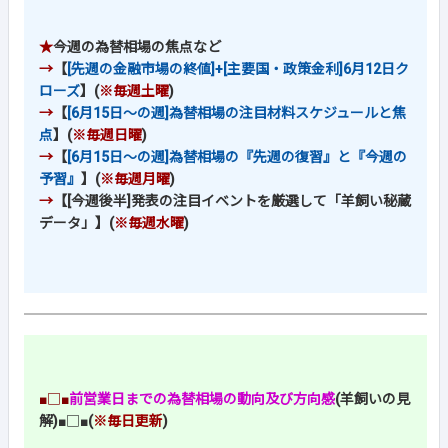
★
今週の為替相場の焦点など
→
【
[先週の金融市場の終値]+[主要国・政策金利]6月12日ク
ローズ
】(
※毎週土曜
)
→
【
[6月15日～の週]為替相場の注目材料スケジュールと焦
点
】(
※毎週日曜
)
→
【
[6月15日～の週]為替相場の『先週の復習』と『今週の
予習』
】(
※毎週月曜
)
→
【[今週後半]発表の注目イベントを厳選して「羊飼い秘蔵
データ」】(
※毎週水曜
)
■□■
前営業日までの為替相場の動向及び方向感
(羊飼いの見
解)
■□■
(
※毎日更新
)