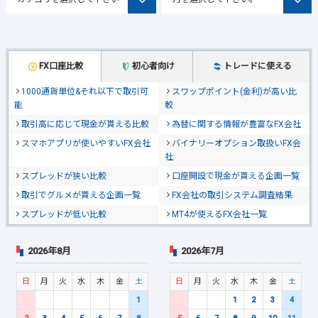
FX口座比較
初心者向け
トレードに使える
1000通貨単位&それ以下で取引可
スワップポイント(金利)が高い比
能
較
取引高に応じて現金が貰える比較
為替に関する情報が豊富なFX会社
スマホアプリが使いやすいFX会社
バイナリーオプション取扱いFX会
社
スプレッドが狭い比較
口座開設で現金が貰える企画一覧
取引でグルメが貰える企画一覧
FX会社の取引システム調査結果
スプレッドが低い比較
MT4が使えるFX会社一覧
2026年8月
2026年7月
日
月
火
水
木
金
土
日
月
火
水
木
金
土
1
1
2
3
4