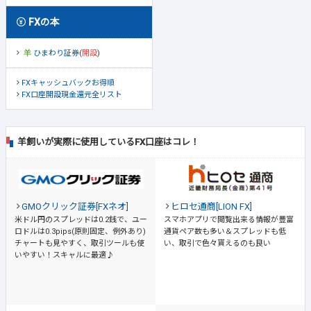
FXの本
ひまわり証券
(
開設
)
FXキャッシュバックお得順
FX口座開設現金還元全リスト
羊飼いが実際に使用しているFX口座はコレ！
GMOクリック証券[FXネオ]
ヒロセ通商[LION FX]
米ドル円のスプレッドは0.2銭で、ユー
スマホアプリで閲覧出来る情報が豊富
ロドルは0.3pips(原則固定、例外あり)
通貨ペア数も多い＆スプレッドも低
チャートも見やすく、取引ツールも使
い、取引で色々貰えるのも良い
いやすい！スキャルに最適♪