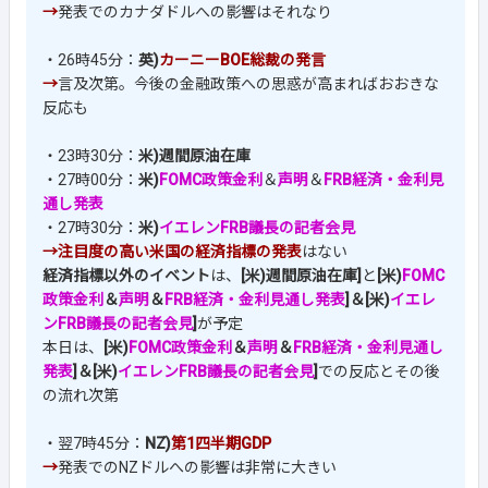
→
発表でのカナダドルへの影響はそれなり
・26時45分：
英)
カーニーBOE総裁の発言
→
言及次第。今後の金融政策への思惑が高まればおおきな
反応も
・23時30分：
米)週間原油在庫
・27時00分：
米)
FOMC政策金利
＆
声明
＆
FRB経済・金利見
通し発表
・27時30分：
米)
イエレンFRB議長の記者会見
→
注目度の高い米国の経済指標の発表
はない
経済指標以外のイベント
は、
[米)週間原油在庫]
と
[米)
FOMC
政策金利
＆
声明
＆
FRB経済・金利見通し発表
]＆[米)
イエレ
ンFRB議長の記者会見
]
が予定
本日は、
[米)
FOMC政策金利
＆
声明
＆
FRB経済・金利見通し
発表
]＆[米)
イエレンFRB議長の記者会見
]
での反応とその後
の流れ次第
・翌7時45分：
NZ)
第1四半期GDP
→
発表でのNZドルへの影響は非常に大きい