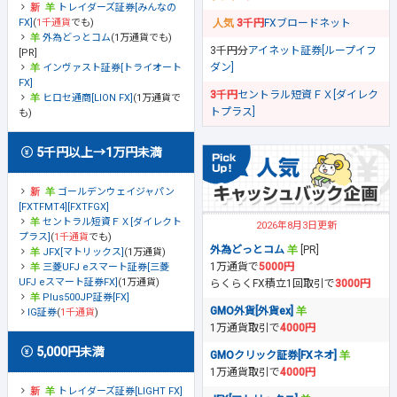
トレイダーズ証券[みんなの
FX]
(
1千通貨
でも)
3千円
FXブロードネット
外為どっとコム
(1万通貨でも)
3千円分
アイネット証券[ループイフ
[PR]
ダン]
インヴァスト証券[トライオート
FX]
3千円
セントラル短資ＦＸ[ダイレク
ヒロセ通商[LION FX]
(1万通貨で
トプラス]
も)
5千円以上→1万円未満
ゴールデンウェイジャパン
[FXTFMT4][FXTFGX]
セントラル短資ＦＸ[ダイレクト
2026年8月3日更新
プラス]
(
1千通貨
でも)
外為どっとコム
[PR]
JFX[マトリックス]
(1万通貨)
1万通貨で
5000円
三菱UFJ eスマート証券[三菱
UFJ eスマート証券FX]
(1万通貨)
らくらくFX積立1回取引で
3000円
Plus500JP証券[FX]
GMO外貨[外貨ex]
IG証券
(
1千通貨
)
1万通貨取引で
4000円
5,000円未満
GMOクリック証券[FXネオ]
1万通貨取引で
4000円
トレイダーズ証券[LIGHT FX]