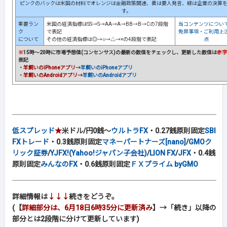
ピンクのバックは米国の材料でオレンジは金融政策関連、黄は要人発言、緑は企業の決算
す。
重要ラン
米国の経済指標はSS→S→AA→A→BB→B→Cの7段階
当コンテンツについ
ク
で表記
免罪事項・ご利用上
について
その他の経済指標は◎→○→△→×の4段階で表記
点
※
15時～20時に市場予想値(コンセンサス)の最新の数値をチェックし、更新した数値は
赤字
表記
・
羊飼いのiPhoneアプリ
→
羊飼いのiPhoneアプリ
・
羊飼いのAndroidアプリ→
羊飼いのAndroidアプリ
低スプレッド
★
米ドル/円0銭～
ウルトラFX
・0.27銭原則固定
SBI
FXトレード
・0.3銭原則固定
マネーパートナーズ[nano]
/
GMOク
リック証券
/
YJFX!(Yahoo!ジャパン子会社)
/
LION FX
/
JFX
・0.4銭
原則固定
みんなのFX
・0.6銭原則固定
ＦＸプライム byGMO
詳細情報は
↓↓↓
続きをどうぞ。
(【
詳細部分は、6月18日6時35分に更新済み
】→「続き」以降の
部分とは2段階に分けて更新しています)