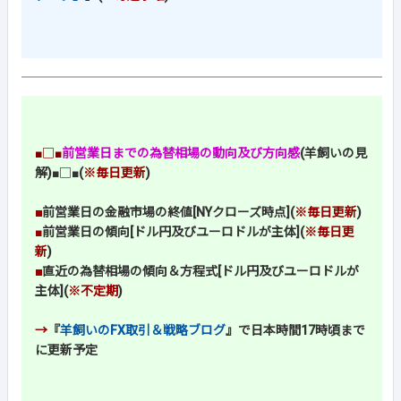
■□■
前営業日までの為替相場の動向及び方向感
(羊飼いの見
解)
■□■
(
※毎日更新
)
■
前営業日の金融市場の終値[NYクローズ時点](
※毎日更新
)
■
前営業日の傾向[ドル円及びユーロドルが主体](
※毎日更
新
)
■
直近の為替相場の傾向＆方程式[ドル円及びユーロドルが
主体](
※不定期
)
→
『
羊飼いのFX取引＆戦略ブログ
』で日本時間17時頃まで
に更新予定