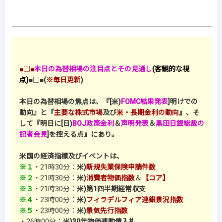
■□■
本日の為替相場の注目点とその見通し
(客観的な視
点)
■□■
(
※毎日更新
)
本日の為替相場の焦点は、『[米)
FOMC
結果発表
]明けでの
動向』と『
主要な株式市場
及び
米・長期金利の動向
』、そ
して『明日に[日)
BOJ政策金利
＆
声明発表
＆
黒田日銀総裁の
記者会見
]を控える点』にあり。
米国の経済指標及びイベントは、
※１
・21時30分：
米)
新規失業保険申請件数
※２
・21時30分：
米)
消費者物価指数
＆
【コア】
※３
・21時30分：
米)第1四半期経常収支
※４
・23時00分：
米)
フィラデルフィア連銀景況指数
※５
・23時00分：
米)
景気先行指数
・26時00分：
米)30年物価連動債入札