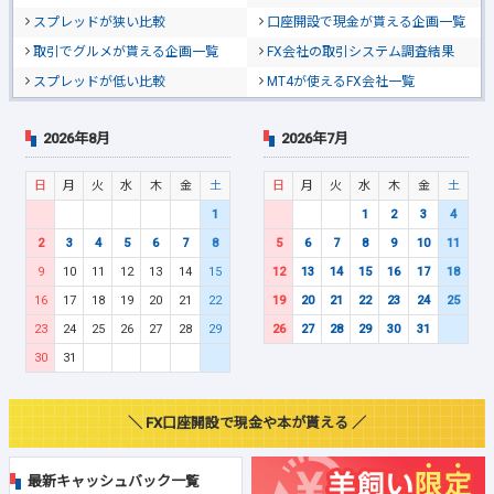
スプレッドが狭い比較
口座開設で現金が貰える企画一覧
取引でグルメが貰える企画一覧
FX会社の取引システム調査結果
スプレッドが低い比較
MT4が使えるFX会社一覧
2026年8月
2026年7月
日
月
火
水
木
金
土
日
月
火
水
木
金
土
1
1
2
3
4
2
3
4
5
6
7
8
5
6
7
8
9
10
11
9
10
11
12
13
14
15
12
13
14
15
16
17
18
16
17
18
19
20
21
22
19
20
21
22
23
24
25
23
24
25
26
27
28
29
26
27
28
29
30
31
30
31
＼ FX口座開設で現金や本が貰える ／
最新キャッシュバック一覧