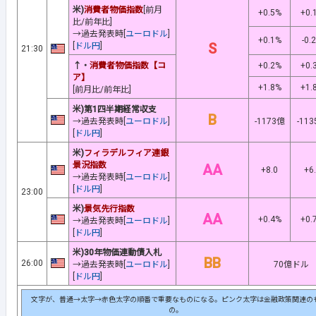
米)
消費者物価指数
[前月
+0.5%
+0.
比/前年比]
→過去発表時[
ユーロドル
]
+0.1%
-0.
S
[
ドル円
]
21:30
↑・
消費者物価指数【コ
+0.2%
+0.
ア】
+1.8%
+1.
[前月比/前年比]
米)第1四半期経常収支
B
→過去発表時[
ユーロドル
]
-1173億
-11
[
ドル円
]
米)
フィラデルフィア連銀
景況指数
AA
+8.0
+6
→過去発表時[
ユーロドル
]
[
ドル円
]
23:00
米)
景気先行指数
AA
+0.4%
+0.
→過去発表時[
ユーロドル
]
[
ドル円
]
米)30年物価連動債入札
BB
26:00
→過去発表時[
ユーロドル
]
70億ドル
[
ドル円
]
文字が、普通→太字→赤色太字の順番で重要なものになる。ピンク太字は金融政策関連の
の。