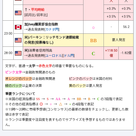
人
人
+0.3%
+0.3%
↑・
平均時給
[前月比/前年比]
+3.5%
+3.5%
加)Ivey購買部協会指数
-
56.2
→過去発表時[
カナダ円
]
23:00
米)バーキン：リッチモンド連銀総裁
要人発言
の発言(投票権なし)
米)
消費者信用残高
+118.50
28:00
-1.82億
→過去発表時[
ユーロドル
][
ドル円
]
億
文字が、普通→
太字
→
赤色太字
の順番で重要なものになる。
ピンク太字
→金融政策関連のもの
オレンジのバック
は金融政策関連
ピンクのバック
は米国の材料
緑のバック
は企業の決算
黄のバック
は要人発言
重要ランクについて
※米国の経済指標は
→
→
→
→
→
→
の7段階で表記
※その他の経済指標は
→
→
→
の4段階で表記
※15時～20時に市場予想値(コンセンサス)の最新の数値をチェックし、更新した数
値は赤字で表記
※ランクは重要度や注目度を表すものでサプライズを予想するものではありませ
ん。