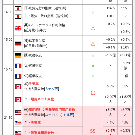
億
億
日)
景気先行CI指数【速報値】
116.5
116.5
14:00
↑・
景気一致CI指数【速報値】
118.1
117.9
+0.2%
+0.2%
英)
ハリファックス住宅価格
[前月比/前年比]
-
+0.6%
15:00
+0.2%
+0.9%
独)
鉱工業生産
[前月比/前年比]
+0.1%
±0.0%
独)
貿易収支
+172億
+191億
-69.28
仏)
貿易収支
-
億
15:45
仏)
経常収支
-
-1億
加)
失業率
6.5%
6.5%
→過去発表時[
カナダ円
]
+2.00万
+1.82万
↑・
雇用ネット変化
人
人
米)
雇用統計
：
非農業部門雇用者数
+8.0万
+5.7万
→過去発表時[
ユーロドル
][
ドル円
]
人
人
21:30
↑・
失業率
4.2%
4.2%
+0.4万
+0.3万
↑・
製造業雇用者数