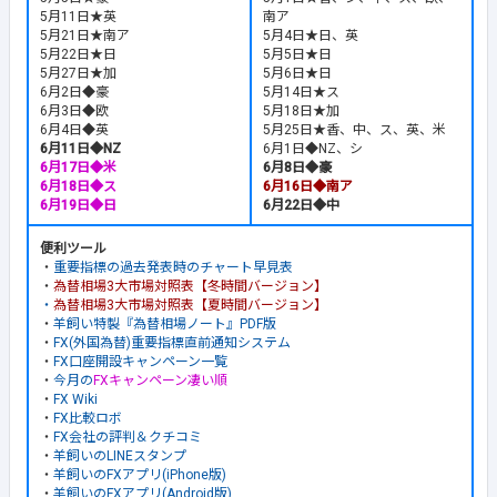
5月11日★英
南ア
5月21日★南ア
5月4日★日、英
5月22日★日
5月5日★日
5月27日★加
5月6日★日
6月2日◆豪
5月14日★ス
6月3日◆欧
5月18日★加
6月4日◆英
5月25日★香、中、ス、英、米
6月11日◆NZ
6月1日◆NZ、シ
6月17日◆米
6月8日◆豪
6月18日◆ス
6月16日◆南ア
6月19日◆日
6月22日◆中
便利ツール
・
重要指標の過去発表時のチャート早見表
・
為替相場3大市場対照表【冬時間バージョン】
・
為替相場3大市場対照表【夏時間バージョン】
・
羊飼い特製『為替相場ノート』PDF版
・
FX(外国為替)重要指標直前通知システム
・
FX口座開設キャンペーン一覧
・
今月の
FXキャンペーン凄い順
・
FX Wiki
・
FX比較ロボ
・
FX会社の評判＆クチコミ
・
羊飼いのLINEスタンプ
・
羊飼いのFXアプリ(iPhone版)
・
羊飼いのFXアプリ(Android版)