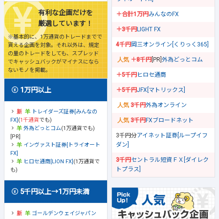
有利な企画だけを
＋合計1万円
みんなのFX
厳選しています！
＋3千円
LIGHT FX
※基本的に、1万通貨のトレードまでで
4千円
岡三オンライン[くりっく365]
貰える企画を対象。それ以外は、規定
の量のトレードをしても、スプレッド
＋8千円
[PR]
外為どっとコム
でキャッシュバックがマイナスになら
ないモノを掲載。
＋5千円
ヒロセ通商
1万円以上
＋5千円
JFX[マトリックス]
3千円
外為オンライン
トレイダーズ証券[みんなの
FX]
(
1千通貨
でも)
3千円
FXブロードネット
外為どっとコム
(1万通貨でも)
3千円分
アイネット証券[ループイフ
[PR]
ダン]
インヴァスト証券[トライオート
FX]
3千円
セントラル短資ＦＸ[ダイレク
ヒロセ通商[LION FX]
(1万通貨で
トプラス]
も)
5千円以上→1万円未満
ゴールデンウェイジャパン