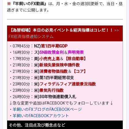
※
『羊飼いのFX動画』
は、月・水・金の週3回更新で、当日・昼
過ぎまでに公開します。
【為替相場】本日の必見イベント＆経済指標はコレだ！！
>>
FX経済指標通知システム
・07時45分：
NZ)
第1四半期GDP
・16時30分：
ス)
SNB政策金利
＆
声明発表
・17時30分：
英)
小売売上高
＆
【除自動車】
・21時30分：
米)
新規失業保険申請件数
・21時30分：
米)
消費者物価指数
＆
【コア】
・21時30分：
米)第1四半期経常収支
・23時00分：
米)
フィラデルフィア連銀景況指数
・23時00分：
米)
景気先行指数
・26時00分：
米)30年物価連動債入札
↓急な変更や追加はFACEBOOKでもフォローしています↓
・
羊飼いのFXブログのFACEBOOKページ
・
羊飼いのFACEBOOKアカウント
その他、注目点及び懸念点など