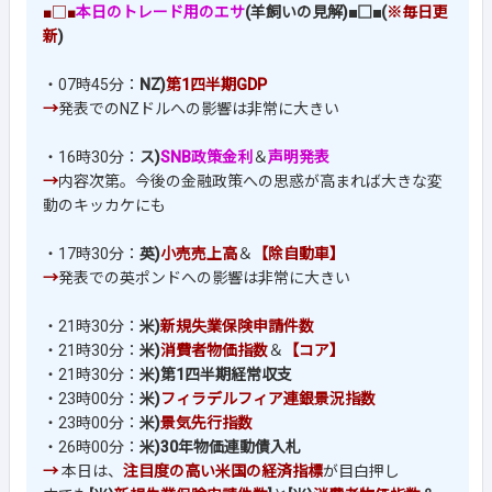
■□■
本日のトレード用のエサ
(羊飼いの見解)■□■(
※毎日更
新
)
・07時45分：
NZ)
第1四半期GDP
→
発表でのNZドルへの影響は非常に大きい
・16時30分：
ス)
SNB政策金利
＆
声明発表
→
内容次第。今後の金融政策への思惑が高まれば大きな変
動のキッカケにも
・17時30分：
英)
小売売上高
＆
【除自動車】
→
発表での英ポンドへの影響は非常に大きい
・21時30分：
米)
新規失業保険申請件数
・21時30分：
米)
消費者物価指数
＆
【コア】
・21時30分：
米)第1四半期経常収支
・23時00分：
米)
フィラデルフィア連銀景況指数
・23時00分：
米)
景気先行指数
・26時00分：
米)30年物価連動債入札
→
本日は、
注目度の高い米国の経済指標
が目白押し