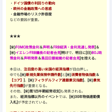
・
ドイツ国債の利回りの動向
・
欧州の金融政策への思惑
・
金融市場のリスク許容度
などの要因が重要。
★★★
[米)
FOMC政策金利
＆
声明
＆
FRB経済・金利見通し発表
]＆
[米)
イエレンFRB議長の記者会見
]明け
で、
明日に[日)
BOJ政
策金利
＆
声明発表
＆
黒田日銀総裁の記者会見
]を控える
。
本日は、
注目度の高い米国の経済指標
が目白押し。
中でも
[米)
新規失業保険申請件数
]
と
[米)
消費者物価指数
＆
【コア】
]
、
[米)
フィラデルフィア連銀景況指数
]
、
[米)
景気
先行指数
]
が重要となる。
その他、
[米)第1四半期経常収支]
も発表される。
また、
経済指標以外のイベント
では、
[米)30年物価連動債
入札]
が予定されている。