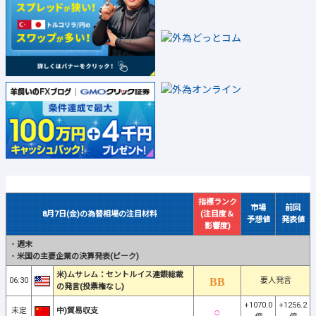
指標ランク
市場
前回
8月7日(金)の為替相場の注目材料
(注目度＆
予想値
発表値
影響度)
・
週末
・
米国の主要企業の決算発表(ピーク)
米)ムサレム：セントルイス連銀総裁
06:30
要人発言
の発言(投票権なし)
+1070.0
+1256.2
未定
中)貿易収支