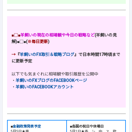
■□■
羊飼いの現在の相場観や今日の戦略など
(羊飼いの見
解)
■□■
(
※毎日更新
)
→
『
羊飼いのFX取引＆戦略ブログ
』で日本時間17時頃まで
に更新予定
以下でも気まぐれに相場観や取引履歴を公開中
・
羊飼いのFXブログのFACEBOOKページ
・
羊飼いのFACEBOOKアカウント
■
金融政策発表予定
■各国の祝日や休場日
5月5日★豪
5月1日★香、シ、中、ス、欧、