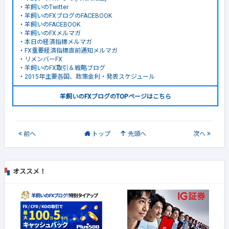
・
羊飼いのTwitter
・
羊飼いのFXブログのFACEBOOK
・
羊飼いのFACEBOOK
・
羊飼いのFXメルマガ
・
本日の経済指標メルマガ
・
FX重要経済指標直前通知メルマガ
・
リメンバーFX
・
羊飼いのFX取引＆戦略ブログ
・
2015年主要各国、政策金利・発表スケジュール
羊飼いのFXブログのTOPページはこちら
前
へ
トップ
先頭へ
次
へ
オススメ！