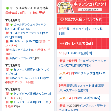
マークは羊飼いＦＸ限定特典
最新情報：8月3日11時に更新
開設や入金レベルでGet！
▼8月更新分
ゴールデンウェイジャパン
[FXTFMT4][FXTFGX]
3千円
岡三オンライン[くりっく株
ゴールデンウェイジャパン[商品
365]
CFD][商品KO]
SBI FXトレード[FX口座]
(
開設とエ
取引レベルでGet！
ントリー
)
外為ファイネスト
(
LINE登録と1千
5千円
Plus500JP証券[FX]
通貨
)
外為どっとコム[CFD]
[PR]
＋5千円
ゴールデンウェイジャ
▼7月更新分
パン[FXTFMT4][FXTFGX]
セントラル短資ＦＸ[ダイレク
4千円
GMOクリック証券[FXネ
トプラス]
オ]
外為どっとコム[らくらくFX積立]
(
開設とアンケート回答
)
5千円
三菱UFJ eスマート証券[三菱
▼6月更新分
UFJ eスマート証券FX]
トレイダーズ証券[みんなのFX]
(
1千通貨
でも)
＋4千円
GMO外貨[外貨ex]
トレイダーズ証券[LIGHT FX]
(
1
＋3000円
インヴァスト証券[ト
千通貨
でも)
ライオートFX]