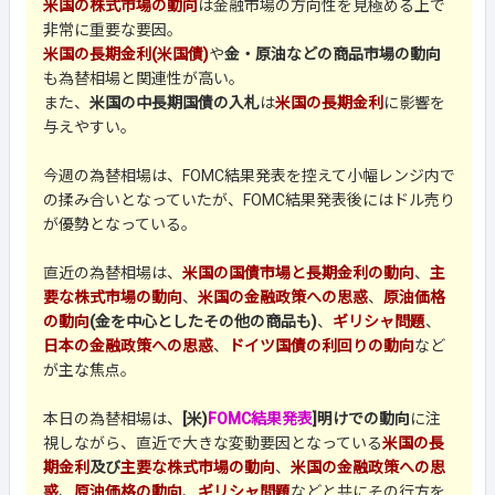
米国の株式市場の動向
は金融市場の方向性を見極める上で
非常に重要な要因。
米国の長期金利(米国債)
や
金・原油などの商品市場の動向
も為替相場と関連性が高い。
また、
米国の中長期国債の入札
は
米国の長期金利
に影響を
与えやすい。
今週の為替相場は、FOMC結果発表を控えて小幅レンジ内で
の揉み合いとなっていたが、FOMC結果発表後にはドル売り
が優勢となっている。
直近の為替相場は、
米国の国債市場と長期金利の動向
、
主
要な株式市場の動向
、
米国の金融政策への思惑
、
原油価格
の動向
(金を中心としたその他の商品も)
、
ギリシャ問題
、
日本の金融政策への思惑
、
ドイツ国債の利回りの動向
など
が主な焦点。
本日の為替相場は、
[米)
FOMC結果発表
]明けでの動向
に注
視しながら、直近で大きな変動要因となっている
米国の長
期金利
及び
主要な株式市場の動向
、
米国の金融政策への思
惑
、
原油価格の動向
、
ギリシャ問題
などと共にその行方を