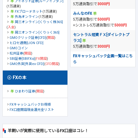
アイネット証券[ループイフダン]
5万通貨取引で
3000円
(1万通貨)
FXブロードネット
(1万通貨)
みんなのFX
外為オンライン
(1万通貨)
5万通貨取引で
5000円
岡三オンライン[くりっく株365]
+シストレ5万通貨取引で
5000円
(
入金
)
岡三オンライン[くりっく365]
セントラル短資ＦＸ[ダイレクトプ
GMOクリック証券[CFD]
(
開設
)
ラス]
ヒロセ通商[LION CFD]
5万通貨取引で
3000円
GMOコイン
松井証券
(
開設
)
FXキャッシュバック企画一覧はこち
SBI証券[SBIFXα]
(
FX開設
)
ら
GMO外貨[外貨ex CFD]
(
CFD開設
)
FXの本
ひまわり証券
(
開設
)
FXキャッシュバックお得順
FX口座開設現金還元全リスト
羊飼いが実際に使用しているFX口座はコレ！