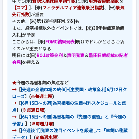
中でも
[米)
新規失業保険申請件数
]
と
[米)
消費者物価指数
＆
【コア】
]
、
[米)
フィラデルフィア連銀景況指数
]
、
[米)
景気
先行指数
]
が重要
その他、
[米)第1四半期経常収支]
も
また、
経済指標以外のイベント
では、
[米)30年物価連動債
入札]
が予定
ここからは、
[米)
FOMC結果発表
]明け
でドルがどちらに傾
くのかが重要となる
明日には[日)
BOJ政策金利
＆
声明発表
＆
黒田日銀総裁の記者
会見
]を控える
★
今週の為替相場の焦点など
→
【
[先週の金融市場の終値]+[主要国・政策金利]6月12日ク
ローズ
】(
※毎週土曜
)
→
【
[6月15日～の週]為替相場の注目材料スケジュールと焦
点
】(
※毎週日曜
)
→
【
[6月15日～の週]為替相場の『先週の復習』と『今週の
予習』
】(
※毎週月曜
)
→
【
[今週後半]発表の注目イベントを厳選して「羊飼い秘蔵
データ」
】(
※毎週水曜
)