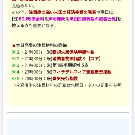
見極めたい。
その他、
注目度の高い米国の経済指標の発表
や
明日に
[日)
BOJ政策金利
＆
声明発表
＆
黒田日銀総裁の記者会見
]を
控える点
も重要となる。
★
本日発表の注目材料の詳細
※１
・21時30分：
米)
新規失業保険申請件数
※２
・21時30分：
米)
消費者物価指数
＆
【コア】
※３
・21時30分：
米)第1四半期経常収支
※４
・23時00分：
米)
フィラデルフィア連銀景況指数
※５
・23時00分：
米)
景気先行指数
→
今週後半の注目材料の詳細は水曜日・夕方の記事を参照