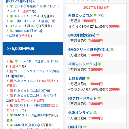
[FXTFMT4][FXTFGX]
セントラル短資ＦＸ[ダイレクト
2026年8月3日更新
プラス]
(
1千通貨
でも)
外為どっとコム
[PR]
JFX[マトリックス]
(1万通貨)
1万通貨で
5000円
三菱UFJ eスマート証券[三菱
UFJ eスマート証券FX]
(1万通貨)
らくらくFX積立1回取引で
3000円
Plus500JP証券[FX]
GMO外貨[外貨ex]
IG証券
(
1千通貨
)
1万通貨取引で
4000円
5,000円未満
GMOクリック証券[FXネオ]
1万通貨取引で
4000円
トレイダーズ証券[LIGHT FX]
JFX[マトリックス]
(
1千通貨
でも)
1万通貨取引で
5000円
ゴールデンウェイジャパン[商品
CFD][商品KO]
ヒロセ通商
外為ファイネスト
(
LINE登録と1
1万通貨取引で
5000円
千通貨
)
+のりかえ10万通貨取引で
2000円
外為どっとコム[CFD]
[PR]
外為どっとコム[らくらくFX積
FXブロードネット
立]
(
開設とアンケート回答
)
1万通貨取引で
3000円
SBI FXトレード[FX口座]
(
開設と
エントリー
で)
外為オンライン
GMOクリック証券[FXネオ]
(1万
1万通貨取引で
3000円
通貨)
GMO外貨[外貨ex]
(1万通貨)
LIGHT FX