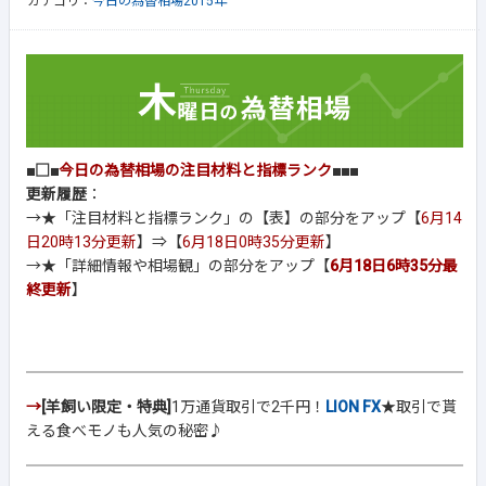
カテゴリ：
今日の為替相場2015年
■□■
今日の為替相場の注目材料と指標ランク
■■■
更新履歴
：
→★「注目材料と指標ランク」の【表】の部分をアップ【
6月14
日20時13分更新
】⇒【
6月18日0時35分更新
】
→★「詳細情報や相場観」の部分をアップ【
6月18日6時35分最
終更新
】
→
[羊飼い限定・特典]
1万通貨取引で2千円！
LION FX
★取引で貰
える食べモノも人気の秘密♪