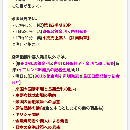
に注目が集まる。
米国以外では、
・07時45分：
NZ)
第1四半期GDP
・16時30分：
ス)
SNB政策金利
＆
声明発表
・17時30分：
英)
小売売上高
＆
【除自動車】
に注目が集まる。
経済指標や要人発言以外では、
・
[米)
FOMC政策金利
＆
声明
＆
FRB経済・金利見通し発表
]＆
[米)
イエレンFRB議長の記者会見
]明け
・
明日に[日)
BOJ政策金利
＆
声明発表
＆
黒田日銀総裁の記者
会見
]
・
米国の国債市場と長期金利の動向
・
主要な株式市場の動向
・
米国の金融政策への思惑
・
原油価格の動向
(金を中心としたその他の商品も)
・
ギリシャ問題
・
金融当局者や要人による発言
・
日本の金融政策への思惑