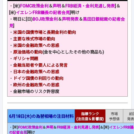
・
[米)
FOMC政策金利
＆
声明
＆
FRB経済・金利見通し発表
]＆
[米)
イエレンFRB議長の記者会見
]明け
・
明日に[日)
BOJ政策金利
＆
声明発表
＆
黒田日銀総裁の記者会
見
]
・
米国の国債市場と長期金利の動向
・
主要な株式市場の動向
・
米国の金融政策への思惑
・
原油価格の動向
(金を中心としたその他の商品も)
・
ギリシャ問題
・
金融当局者や要人による発言
・
日本の金融政策への思惑
・
ドイツ国債の利回りの動向
・
欧州の金融政策への思惑
・
金融市場のリスク許容度
指標ランク
市場
前
6月18日(木)の為替相場の注目材料
(注目度＆影響度)
予想値
発
・
[米)
FOMC政策金利
＆
声明
＆
FRB経済・金利見通し発表
]＆[米)
イエレンFRB議
の記者会見
]明け