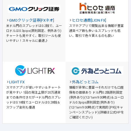
GMOクリック証券[FXネオ]
ヒロセ通商[LION FX]
米ドル円のスプレッドは0.2銭で、ユー
スマホアプリで閲覧出来る情報が豊富
ロドルは0.3pips(原則固定、例外あり)
通貨ペア数も多い＆スプレッドも低
チャートも見やすく、取引ツールも使
い、取引で色々貰えるのも良い
いやすい！スキャルに最適♪
LIGHT FX
外為どっとコム
スマホアプリが使いやすい＆チャート
情報が非常に豊富→それだけでも口座
が見やすい
1回の発注上限が20万通貨
保有の価値あり
ドル円0.2銭原則固定
までの条件付きだが→ドル円のスプレ
(例外あり)(12/1am9:00時点)＆ユーロ
ッドは0.18銭でユーロドルは0.28銭＆
ドル0.3pips原則固定(例外あり)
スワップ金利も優遇
(12/1am9:00時点)で実用的 [PR](キャ
ンペーンスプレッド)(詳細は公式HPを
ご確認ください)