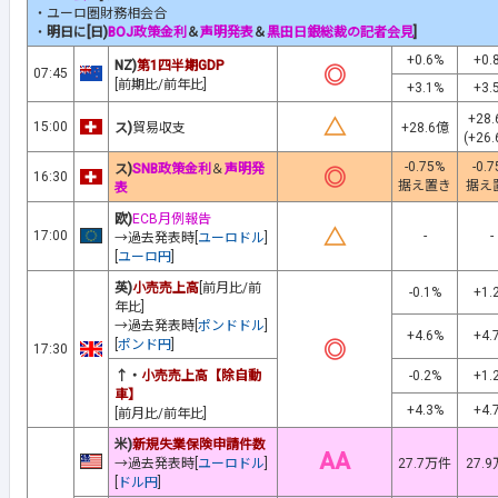
・ユーロ圏財務相会合
・
明日に[日)
BOJ政策金利
＆
声明発表
＆
黒田日銀総裁の記者会見
]
+0.6%
+0.
NZ)
第1四半期GDP
◎
07:45
[前期比/前年比]
+3.1%
+3.
+28
△
15:00
ス)
貿易収支
+28.6億
(+26
-0.75%
-0.
ス)
SNB政策金利
＆
声明発
◎
16:30
据え置き
据え
表
欧)
ECB月例報告
△
17:00
-
-
→過去発表時[
ユーロドル
]
[
ユーロ円
]
英)
小売売上高
[前月比/前
-0.1%
+1.
年比]
→過去発表時[
ポンドドル
]
+4.6%
+4.
[
ポンド円
]
◎
17:30
↑・
小売売上高【除自動
-0.2%
+1.
車】
+4.3%
+4.
[前月比/前年比]
米)
新規失業保険申請件数
AA
→過去発表時[
ユーロドル
]
27.7万件
27.
[
ドル円
]