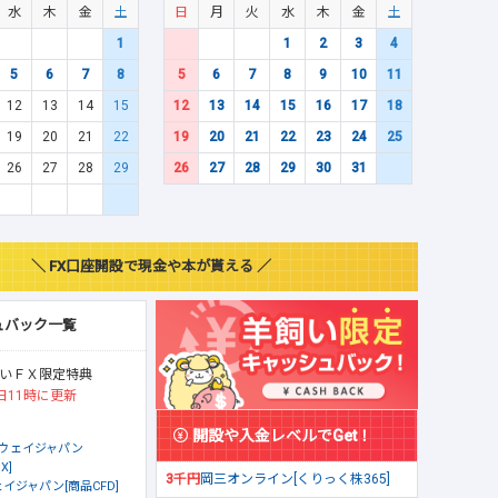
水
木
金
土
日
月
火
水
木
金
土
1
1
2
3
4
5
6
7
8
5
6
7
8
9
10
11
12
13
14
15
12
13
14
15
16
17
18
19
20
21
22
19
20
21
22
23
24
25
26
27
28
29
26
27
28
29
30
31
＼ FX口座開設で現金や本が貰える ／
ュバック一覧
いＦＸ限定特典
日11時に更新
開設や入金レベルでGet！
ウェイジャパン
X]
3千円
岡三オンライン[くりっく株365]
イジャパン[商品CFD]