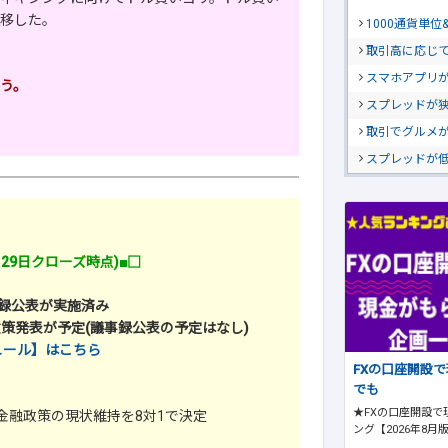
移した。
1000通貨単
取引高に応じ
スマホアプリが
う。
スプレッドが
取引でグルメ
スプレッドが
月29日クローズ時点)■□
事録公表が実施済み
政策発表が予定(議事録公表の予定はなし)
ュール】はこちら
FXの口座開設
でも
★FXの口座開設で
金融政策の現状維持を8対1で決定
ング【2026年8月