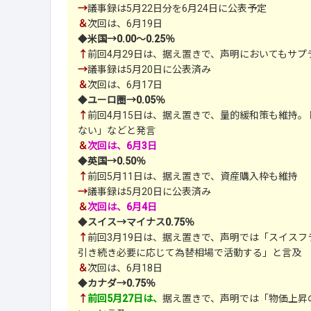
→
議事録は5月22日分を6月24日に公表予定
＆
次回は、6月19日
◆
米国→0.00～0.25％
↑
前回4月29日は、据え置きで、声明においてもサプ
→
議事録は5月20日に公表済み
＆
次回は、6月17日
◆
ユーロ圏→0.05％
↑
前回4月15日は、据え置きで、量的緩和策も維持。
ない」などと発言
＆
次回は、6月3日
◆
英国→0.50％
↑
前回5月11日は、据え置きで、資産購入枠も維持
→
議事録は5月20日に公表済み
＆
次回は、6月4日
◆
スイス→マイナス0.75％
↑
前回3月19日は、据え置きで、声明では「スイスフ
引き続き必要に応じて為替相場で活動する」と言及
＆
次回は、6月18日
◆
カナダ→0.75％
↑
前回5月27日は、
据え置きで、声明では「物価上昇