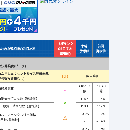
指標ランク
市場
前回
(金)の為替相場の注目材料
(注目度＆
予想値
発表値
影響度)
決算発表(ピーク)
)ムサレム：セントルイス連銀総裁
要人発言
発言(投票権なし)
+1070.0
+1256.2
)貿易収支
億
億
)
景気先行CI指数【速報値】
116.5
116.5
・
景気一致CI指数【速報値】
118.1
117.9
+0.2%
+0.2%
)
ハリファックス住宅価格
前月比/前年比]
-
+0.6%
+0.2%
+0.9%