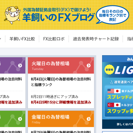
ン
羊飼いFX比較
FX比較ロボ
過去発表時チャート記録
指
相場の注目材料
8月4日(火曜日)の為替相場の注目材料
と指標ランク
ップ済み
8月2日11時過ぎにアップ済み
細情報を追加済み
8月4日5時15分に詳細情報を追加済み
相場の注目材料
8月7日(金曜日)の為替相場の注目材料