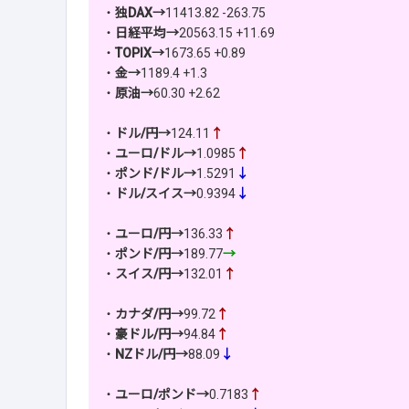
・
独DAX→
11413.82 -263.75
・
日経平均→
20563.15 +11.69
・
TOPIX→
1673.65 +0.89
・
金→
1189.4 +1.3
・
原油→
60.30 +2.62
・
ドル/円→
124.11
↑
・
ユーロ/ドル→
1.0985
↑
・
ポンド/ドル→
1.5291
↓
・
ドル/スイス→
0.9394
↓
・
ユーロ/円→
136.33
↑
・
ポンド/円→
189.77
→
・
スイス/円→
132.01
↑
・
カナダ/円→
99.72
↑
・
豪ドル/円→
94.84
↑
・
NZドル/円→
88.09
↓
・
ユーロ/ポンド→
0.7183
↑