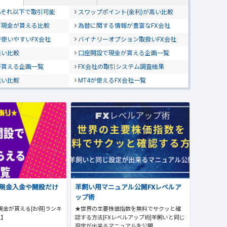
位&それ以下で取引可能
スワップポイント(金利)が高い比較
て現金が貰える比較
為替に関する情報が豊富なFX会社
使いやすいFX会社
バイナリーオプション取扱いFX会社
狭い比較
口座開設で現金が貰える企画一覧
が貰える企画一覧
FX会社の取引システム調査結果
低い比較
MT4が使えるFX会社一覧
で現金入金や開設だけ
羊飼い用マニュアル公開FXレベルア
ップ術
現金が貰える[お得]ランキ
★世界の主要株価指数を無料でサクッと確
版】
認する方法[FXレベルアップ術]羊飼いと同じ
設定が出来るマニュアルを公開