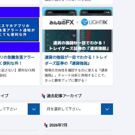
プリの急騰急落アラー
通貨の強弱が一目でわかる！トレイ
く便利な件！
ダーズ証券の『通貨強弱』
逃さない】便利なFX用
相場の方向性を確認するのに使える『通貨
勧め]
強弱』。チャート分析と併用することで、
きっと勝率アップに繋がる！
カイブ
過去記事アーカイブ
2026年7月