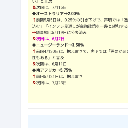
い」と言及
＆
次回は、7月15日
◆
オーストラリア→2.00％
↑
前回5月5日は、0.25％の引き下げで、声明では
込む」「インフレ見通しが金融政策を一段と緩和する
→
議事録は5月19日に公表済み
＆
次回は、6月2日
◆
ニュージーランド→3.50％
↑
前回4月30日は、据え置きで、声明では「需要が
性もある」と言及
＆
次回は、6月11日
◆
南アフリカ→5.75％
↑
前回5月21日は、据え置き
＆
次回は、7月23日