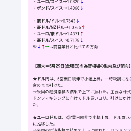
・
ユーロ/スイス→
1.0320
↓
・
ポンド/スイス→
1.4366
↓
・
豪ドル/ドル→
0.7643
↓
・
豪ドル/NZドル→
1.0765
↑
・
ユーロ/豪ドル→
1.4371
↑
・
豪ドル/スイス→
0.7178
↓
※
↓
↑
→
は前営業日と比べての方向
【週末＝5月29日(金曜日)の為替相場の動向及び傾向
★ドル円は、
6営業日続伸で小幅上昇。一時軟調にな
台のまま引けた。
→米国の経済指標の結果で上下に振れた。主要な株式
ドンフィキシングに向けてドル買いヨリ。引けにかけ
た。
★ユーロドルは、
3営業日続伸で小幅上昇。ドル買い
に推移した。
→米国の経済指標の結果で上下に振れた。ロンドンフ