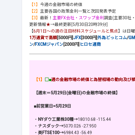
【1】
今週の金融市場の終値
【2】
主要各国の政策金利一覧と次回発表予定
【3】
最新！
主要FX会社・スワップ金利
調査(主要30社
更新情報
★
→最終更新[5月30日20時39分]
【
6月1日～の週の注目材料スケジュールと焦点
】は日曜
1万通貨で高額
[5000円]
JFX
[3000円]
外為どっとコム
/
G
ン
/
FXCMジャパン
[2000円]
ヒロセ通商
【1】
□■
週の金融市場の終値と為替相場の動向及び
【週末＝5月29日(金曜日)の金融市場の終値】
■前営業日=5月29日
・
NYダウ工業株30種→
18010.68 -115.44
・
ナスダック→
5070.026 -27.950
・
英FTSE100→
6984.43 -56.49