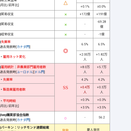
)
鉱工業生産
前月比/前年比]
+0.1%
±0.0%
)
貿易収支
+172億
+191億
-69.28
)
貿易収支
-
億
)
経常収支
-
-1億
)
失業率
6.5%
6.5%
過去発表時[
カナダ円
]
+2.00万
+1.82万
・
雇用ネット変化
人
人
)
雇用統計
：
非農業部門雇用者数
+8.0万
+5.7万
過去発表時[
ユーロドル
][
ドル円
]
人
人
・
失業率
4.2%
4.2%
+0.4万
+0.3万
・
製造業雇用者数
人
人
+0.3%
+0.3%
・
平均時給
前月比/前年比]
+3.5%
+3.5%
)Ivey購買部協会指数
-
56.2
過去発表時[
カナダ円
]
)バーキン：リッチモンド連銀総裁
要人発言