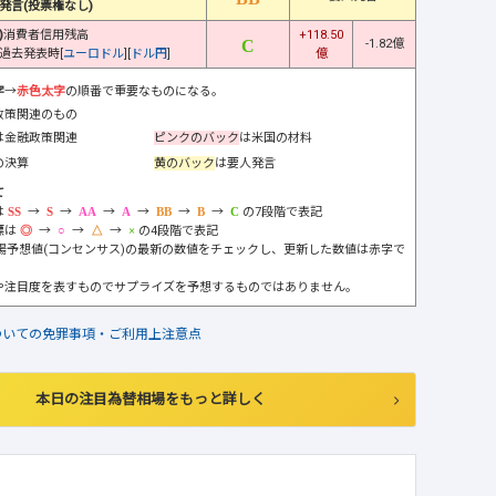
発言(投票権なし)
)
消費者信用残高
+118.50
-1.82億
過去発表時[
ユーロドル
][
ドル円
]
億
字
→
赤色太字
の順番で重要なものになる。
政策関連のもの
は金融政策関連
ピンクのバック
は米国の材料
の決算
黄のバック
は要人発言
て
は
→
→
→
→
→
→
の7段階で表記
標は
→
→
→
の4段階で表記
市場予想値(コンセンサス)の最新の数値をチェックし、更新した数値は赤字で
や注目度を表すものでサプライズを予想するものではありません。
ついての免罪事項・ご利用上注意点
本日の注目為替相場をもっと詳しく