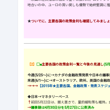
地合いの中、ユーロの買い戻しも優勢で始終堅調に推
★
ついでに、主要各国の政策金利も確認してみましょ
【2】
□■
主要各国の政策金利一覧と今後の見通し
(5
今週(5/25～)に→カナダの金融政策発表や日本の議
来週(6/1～)に→オーストラリア、欧州、英国の金融
→→→
【2015年★主要各国、金融政策・発表スケジ
◆
日本→マネタリーベース
↑
前回5月22日は、据え置きで、量的緩和策も維持。
→
議事録は4月30日分を5月27日に公表済み