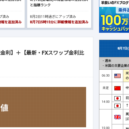
と指標ランク
ップ済み
8月2日11時過ぎにアップ済み
細情報を追加済み
8月7日5時15分に詳細情報を追加済み
8月7日
金利】＋【最新・FXスワップ金利比
・
週末
・
米国の主要企業の
米
06:30
の
未定
中
日
14:00
↑
英
[
15:00