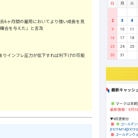
日
月
火
2
3
4
「過去6ヶ月間の雇用においてより強い成長を見
機会を与えた」と言及
9
10
11
16
17
18
23
24
25
30
31
弱まりインフレ圧力が低下すれば利下げの可能
最新キャッシ
マークは羊飼
最新情報：8月3
▼8月更新分
ゴールデン
[FXTFMT4][FXTFG
ゴールデンウェ