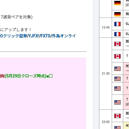
独
[
独
・7通貨ペアを対象)
仏
15:45
にアップします！
仏
MOクリック証券
/
YJFX!
/
FXTS
/
外為オンライ
加
→
↑
米
→
21:30
傾向
(5月29日クローズ時点)■□
↑
↑
↑
[
加
→
23:00
米