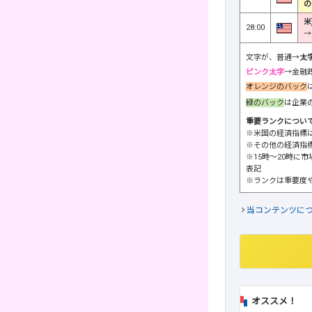
の
米
28:00
→
文字が、普通→
太
ピンク太字
→金融
オレンジのバック
緑のバック
は企業
重要ランクについ
※米国の経済指標
※その他の経済指
※15時～20時に
表記
※ランクは重要度
当コンテンツに
オススメ！