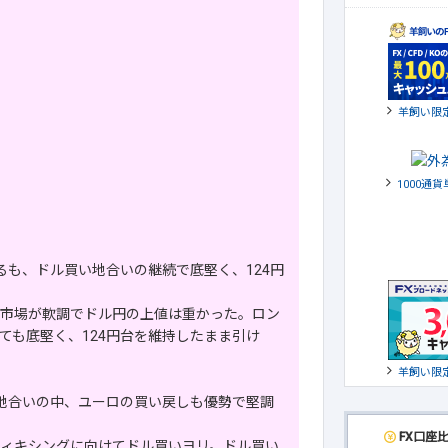
羊飼い限
1000通
】
るも、ドル買い地合いの継続で底堅く、124円
市場が軟調でドル円の上値は重かった。ロン
ても底堅く、124円台を維持したまま引け
羊飼い限
地合いの中、ユーロの買い戻しも優勢で堅調
FX口座
ィキシングに向けてドル買いヨリ。ドル買い