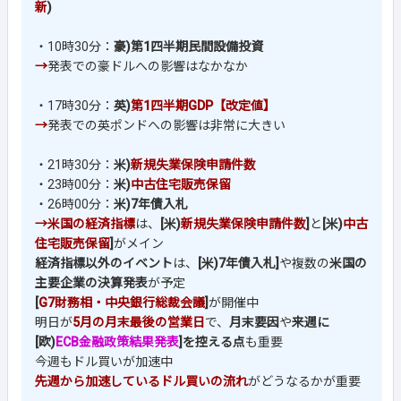
新
)
・10時30分：
豪)第1四半期民間設備投資
→
発表での豪ドルへの影響はなかなか
・17時30分：
英)
第1四半期GDP【改定値】
→
発表での英ポンドへの影響は非常に大きい
・21時30分：
米)
新規失業保険申請件数
・23時00分：
米)
中古住宅販売保留
・26時00分：
米)7年債入札
→
米国の経済指標
は、
[米)
新規失業保険申請件数
]
と
[米)
中古
住宅販売保留
]
がメイン
経済指標以外のイベント
は、
[米)7年債入札]
や複数の
米国の
主要企業の決算発表
が予定
[
G7財務相・中央銀行総裁会議
]
が開催中
明日が
5月の月末最後の営業日
で、
月末要因
や
来週に
[欧)
ECB金融政策結果発表
]を控える点
も重要
今週もドル買いが加速中
先週から加速しているドル買いの流れ
がどうなるかが重要