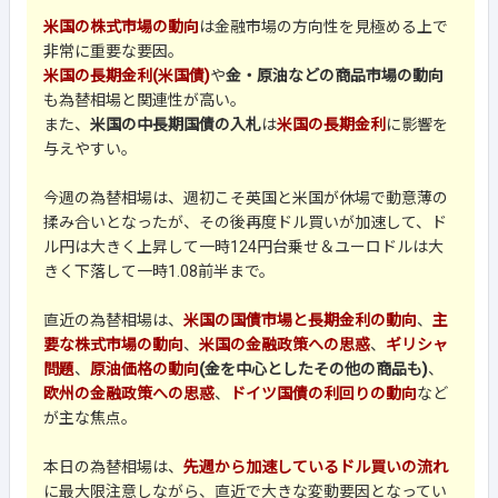
米国の株式市場の動向
は金融市場の方向性を見極める上で
非常に重要な要因。
米国の長期金利(米国債)
や
金・原油などの商品市場の動向
も為替相場と関連性が高い。
また、
米国の中長期国債の入札
は
米国の長期金利
に影響を
与えやすい。
今週の為替相場は、週初こそ英国と米国が休場で動意薄の
揉み合いとなったが、その後再度ドル買いが加速して、ド
ル円は大きく上昇して一時124円台乗せ＆ユーロドルは大
きく下落して一時1.08前半まで。
直近の為替相場は、
米国の国債市場と長期金利の動向
、
主
要な株式市場の動向
、
米国の金融政策への思惑
、
ギリシャ
問題
、
原油価格の動向
(金を中心としたその他の商品も)
、
欧州の金融政策への思惑
、
ドイツ国債の利回りの動向
など
が主な焦点。
本日の為替相場は、
先週から加速しているドル買いの流れ
に最大限注意しながら、直近で大きな変動要因となってい