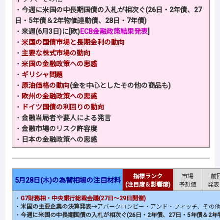
・
今週に米国の中長期国債の入札が相次ぐ(
26日・2年債
、
27
日・5年債＆2年物価連動債
、28日・7年債)
・
来週(6月3日)に[欧)
ECB金融政策結果発表
]
・
米国の国債市場と長期金利の動向
・
主要な株式市場の動向
・
米国の金融政策への思惑
・
ギリシャ問題
・
原油価格の動向
(金を中心としたその他の商品も)
・
欧州の金融政策への思惑
・
ドイツ国債の利回りの動向
・
金融当局者や要人による発言
・
金融市場のリスク許容度
・
日本の金融政策への思惑
指標ランク
市場
前
5月28日(木)の為替相場の注目材料
(注目度＆影響度)
予想値
発表
・
G7財務相・中央銀行総裁会議(27日～29日開催)
・
米国の主要企業の決算発表
→アバークロンビー・アンド・フィッチ、その
・
今週に米国の中長期国債の入札が相次ぐ(
26日・2年債
、
27日・5年債＆2年