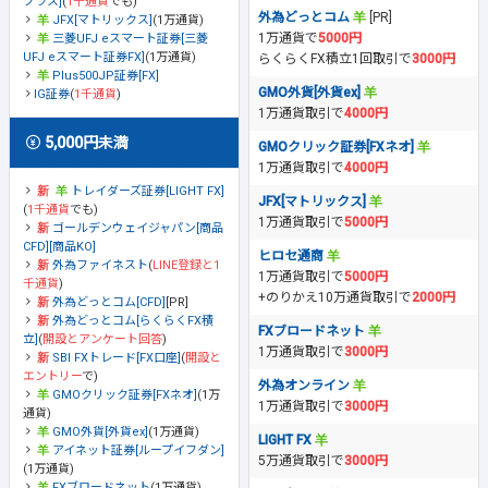
プラス]
(
1千通貨
でも)
外為どっとコム
[PR]
JFX[マトリックス]
(1万通貨)
1万通貨で
5000円
三菱UFJ eスマート証券[三菱
UFJ eスマート証券FX]
(1万通貨)
らくらくFX積立1回取引で
3000円
Plus500JP証券[FX]
GMO外貨[外貨ex]
IG証券
(
1千通貨
)
1万通貨取引で
4000円
5,000円未満
GMOクリック証券[FXネオ]
1万通貨取引で
4000円
トレイダーズ証券[LIGHT FX]
JFX[マトリックス]
(
1千通貨
でも)
1万通貨取引で
5000円
ゴールデンウェイジャパン[商品
CFD][商品KO]
ヒロセ通商
外為ファイネスト
(
LINE登録と1
1万通貨取引で
5000円
千通貨
)
+のりかえ10万通貨取引で
2000円
外為どっとコム[CFD]
[PR]
外為どっとコム[らくらくFX積
FXブロードネット
立]
(
開設とアンケート回答
)
1万通貨取引で
3000円
SBI FXトレード[FX口座]
(
開設と
エントリー
で)
外為オンライン
GMOクリック証券[FXネオ]
(1万
1万通貨取引で
3000円
通貨)
GMO外貨[外貨ex]
(1万通貨)
LIGHT FX
アイネット証券[ループイフダン]
5万通貨取引で
3000円
(1万通貨)
FXブロードネット
(1万通貨)