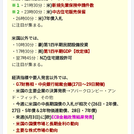
※１
・21時30分：
米)
新規失業保険申請件数
※２
・23時00分：
米)
中古住宅販売保留
・26時00分：
米)7年債入札
に注目が集まる。
米国以外では、
・10時30分：
豪)第1四半期民間設備投資
・17時30分：
英)
第1四半期GDP【改定値】
・翌7時45分：
NZ)住宅建設許可
に注目が集まる。
経済指標や要人発言以外では、
・
G7財務相・中央銀行総裁会議(27日～29日開催)
・
米国の主要企業の決算発表
→アバークロンビー・アン
ド・フィッチ、その他
・
今週に米国の中長期国債の入札が相次ぐ(
26日・2年債
、
27日・5年債＆2年物価連動債
、28日・7年債)
・
来週(6月3日)に[欧)
ECB金融政策結果発表
]
・
米国の国債市場と長期金利の動向
・
主要な株式市場の動向