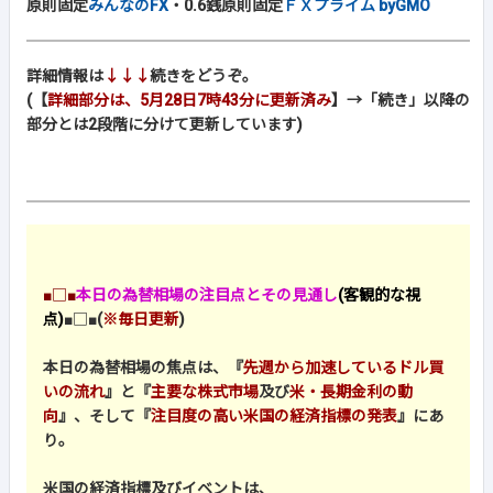
原則固定
みんなのFX
・0.6銭原則固定
ＦＸプライム byGMO
詳細情報は
↓↓↓
続きをどうぞ。
(【
詳細部分は、5月28日7時43分に更新済み
】→「続き」以降の
部分とは2段階に分けて更新しています)
■□■
本日の為替相場の注目点とその見通し
(客観的な視
点)
■□■
(
※毎日更新
)
本日の為替相場の焦点は、『
先週から加速しているドル買
いの流れ
』と『
主要な株式市場
及び
米・長期金利の動
向
』、そして『
注目度の高い米国の経済指標の発表
』にあ
り。
米国の経済指標及びイベントは、