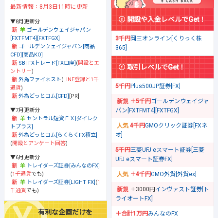
最新情報：8月3日11時に更新
開設や入金レベルでGet！
▼8月更新分
ゴールデンウェイジャパン
[FXTFMT4][FXTFGX]
3千円
岡三オンライン[くりっく株
ゴールデンウェイジャパン[商品
365]
CFD][商品KO]
SBI FXトレード[FX口座]
(
開設とエ
取引レベルでGet！
ントリー
)
外為ファイネスト
(
LINE登録と1千
5千円
Plus500JP証券[FX]
通貨
)
外為どっとコム[CFD]
[PR]
＋5千円
ゴールデンウェイジャ
▼7月更新分
パン[FXTFMT4][FXTFGX]
セントラル短資ＦＸ[ダイレク
4千円
GMOクリック証券[FXネ
トプラス]
オ]
外為どっとコム[らくらくFX積立]
(
開設とアンケート回答
)
5千円
三菱UFJ eスマート証券[三菱
▼6月更新分
UFJ eスマート証券FX]
トレイダーズ証券[みんなのFX]
(
1千通貨
でも)
＋4千円
GMO外貨[外貨ex]
トレイダーズ証券[LIGHT FX]
(
1
＋3000円
インヴァスト証券[ト
千通貨
でも)
ライオートFX]
有利な企画だけを
＋合計1万円
みんなのFX