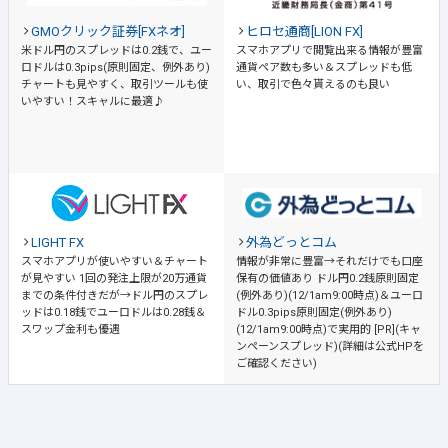
GMOクリック証券[FXネオ]
ヒロセ通商[LION FX]
米ドル円のスプレッドは0.2銭で、ユー
スマホアプリで閲覧出来る情報が豊富
ロドルは0.3pips(原則固定、例外あり)
通貨ペア数も多い＆スプレッドも低
チャートも見やすく、取引ツールも使
い、取引で色々貰えるのも良い
いやすい！スキャルに最適♪
LIGHT FX
外為どっとコム
スマホアプリが使いやすい＆チャート
情報が非常に豊富→それだけでも口座
が見やすい
1回の発注上限が20万通貨
保有の価値あり
ドル円0.2銭原則固定
までの条件付きだが→ドル円のスプレ
(例外あり)(12/1am9:00時点)＆ユーロ
ッドは0.18銭でユーロドルは0.28銭＆
ドル0.3pips原則固定(例外あり)
スワップ金利も優遇
(12/1am9:00時点)で実用的 [PR](キャ
ンペーンスプレッド)(詳細は公式HPを
ご確認ください)