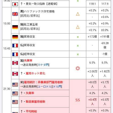
14:00
↑・
景気一致CI指数【速報値】
118.1
117.9
+0.2%
+0.2%
英)
ハリファックス住宅価格
[前月比/前年比]
-
+0.6%
15:00
+0.2%
+0.9%
独)
鉱工業生産
[前月比/前年比]
+0.1%
±0.0%
独)
貿易収支
+172億
+191億
-69.28
仏)
貿易収支
-
億
15:45
仏)
経常収支
-
-1億
加)
失業率
6.5%
6.5%
→過去発表時[
カナダ円
]
+2.00万
+1.82万
↑・
雇用ネット変化
人
人
米)
雇用統計
：
非農業部門雇用者数
+8.0万
+5.7万
→過去発表時[
ユーロドル
][
ドル円
]
人
人
21:30
↑・
失業率
4.2%
4.2%
+0.4万
+0.3万
↑・
製造業雇用者数
人
人
+0.3%
+0.3%
↑・
平均時給