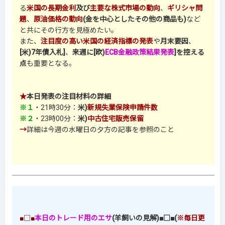
る
米国の長期金利
及び
主要な株式市場の動向
、
ギリシャ問
題
、
原油価格の動向
(金を中心としたその他の商品も)
など
と共にその行方を見極めたい。
また、
注目度の高い米国の経済指標の発表
や
月末要因
、
[米)7年債入札]
、
来週に[欧)
ECB金融政策結果発表
]を控える
点
も重要となる。
★
本日発表の注目材料の詳細
※１
・21時30分：
米)
新規失業保険申請件数
※２
・23時00分：
米)
中古住宅販売保留
→
詳細は今週の水曜日の夕方の記事を参照のこと
■□■
本日のトレード用のエサ
(羊飼いの見解)■□■(
※毎日更