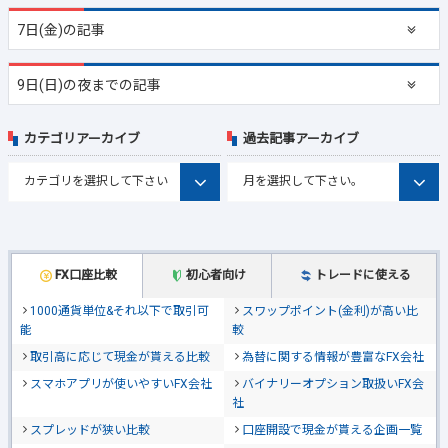
7日(金)の記事
9日(日)の夜までの記事
カテゴリアーカイブ
過去記事アーカイブ
FX口座比較
初心者向け
トレードに使える
1000通貨単位&それ以下で取引可
スワップポイント(金利)が高い比
能
較
取引高に応じて現金が貰える比較
為替に関する情報が豊富なFX会社
スマホアプリが使いやすいFX会社
バイナリーオプション取扱いFX会
社
スプレッドが狭い比較
口座開設で現金が貰える企画一覧