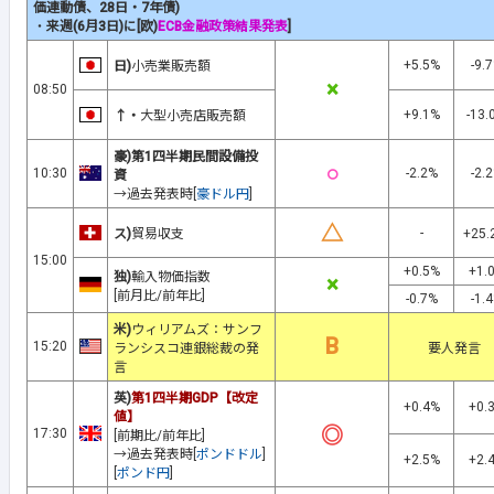
価連動債
、28日・7年債)
・
来週(6月3日)に[欧)
ECB金融政策結果発表
]
+5.5%
-9.
日)
小売業販売額
×
08:50
+9.1%
-13.
↑・
大型小売店販売額
豪)第1四半期民間設備投
○
10:30
-2.2%
-2.
資
→過去発表時[
豪ドル円
]
△
-
ス)
貿易収支
+25
15:00
+0.5%
+1.
独)
輸入物価指数
×
[前月比/前年比]
-0.7%
-1.
米)
ウィリアムズ：サンフ
B
15:20
ランシスコ連銀総裁の発
要人発言
言
英)
第1四半期GDP【改定
+0.4%
+0.
値】
◎
17:30
[前期比/前年比]
→過去発表時[
ポンドドル
]
+2.5%
+2.
[
ポンド円
]