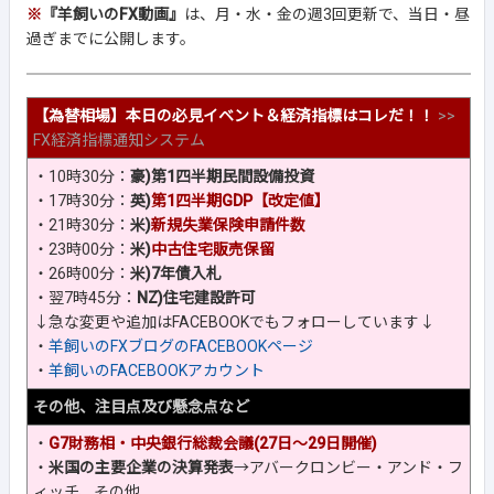
※
『羊飼いのFX動画』
は、月・水・金の週3回更新で、当日・昼
過ぎまでに公開します。
【為替相場】本日の必見イベント＆経済指標はコレだ！！
>>
FX経済指標通知システム
・10時30分：
豪)第1四半期民間設備投資
・17時30分：
英)
第1四半期GDP【改定値】
・21時30分：
米)
新規失業保険申請件数
・23時00分：
米)
中古住宅販売保留
・26時00分：
米)7年債入札
・翌7時45分：
NZ)住宅建設許可
↓急な変更や追加はFACEBOOKでもフォローしています↓
・
羊飼いのFXブログのFACEBOOKページ
・
羊飼いのFACEBOOKアカウント
その他、注目点及び懸念点など
・
G7財務相・中央銀行総裁会議(27日～29日開催)
・
米国の主要企業の決算発表
→アバークロンビー・アンド・フ
ィッチ、その他