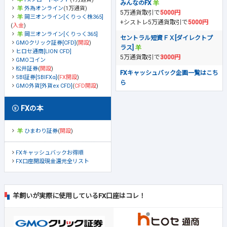
みんなのFX
外為オンライン
(1万通貨)
5万通貨取引で
5000円
岡三オンライン[くりっく株365]
+シストレ5万通貨取引で
5000円
(
入金
)
岡三オンライン[くりっく365]
セントラル短資ＦＸ[ダイレクトプ
GMOクリック証券[CFD]
(
開設
)
ラス]
ヒロセ通商[LION CFD]
5万通貨取引で
3000円
GMOコイン
松井証券
(
開設
)
FXキャッシュバック企画一覧はこち
SBI証券[SBIFXα]
(
FX開設
)
ら
GMO外貨[外貨ex CFD]
(
CFD開設
)
FXの本
ひまわり証券
(
開設
)
FXキャッシュバックお得順
FX口座開設現金還元全リスト
羊飼いが実際に使用しているFX口座はコレ！