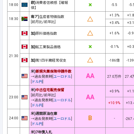
欧)
消費者信頼感【確報
×
18:00
-5.5
-5.
値】
+1.3%
+1.
南ア)
生産者物価指数
△
18:30
[前月比/前年比]
+3.4%
+3.
△
+1.6%
-0.
加)
原料価格指数
×
-0.1%
+0.
加)
鉱工業製品価格
21:30
△
加)
第1四半期経常収支
-186億
-13
米)
新規失業保険申請件数
AA
→過去発表時[
ユーロドル
]
27.0万件
27.
[
ドル円
]
米)
中古住宅販売保留
+0.9%
+1.
[前月比/前年比]
AA
23:00
→過去発表時[
ユーロドル
]
+10.9%
+13.
[
ドル円
]
米)週間原油在庫
B
24:00
-
→過去発表時[
ユーロドル
]
-267
[
ドル円
]
米)7年債入札