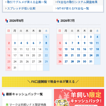
取引でグルメが貰える企画一覧
FX会社の取引システム調査結果
スプレッドが低い比較
MT4が使えるFX会社一覧
2026年8月
2026年7月
日
月
火
水
木
金
土
日
月
火
水
木
金
土
1
1
2
3
4
2
3
4
5
6
7
8
5
6
7
8
9
10
11
9
10
11
12
13
14
15
12
13
14
15
16
17
18
16
17
18
19
20
21
22
19
20
21
22
23
24
25
23
24
25
26
27
28
29
26
27
28
29
30
31
30
31
＼ FX口座開設で現金や本が貰える ／
最新キャッシュバック一覧
マークは羊飼いＦＸ限定特典