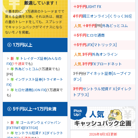
厳選しています！
＋3千円
LIGHT FX
※基本的に、1万通貨のトレードまでで
4千円
岡三オンライン[くりっく365]
貰える企画を対象。それ以外は、規定
の量のトレードをしても、スプレッド
＋8千円
[PR]
外為どっとコム
でキャッシュバックがマイナスになら
ないモノを掲載。
＋5千円
ヒロセ通商
1万円以上
＋5千円
JFX[マトリックス]
3千円
外為オンライン
トレイダーズ証券[みんなの
FX]
(
1千通貨
でも)
3千円
FXブロードネット
外為どっとコム
(1万通貨でも)
3千円分
アイネット証券[ループイフ
[PR]
ダン]
インヴァスト証券[トライオート
FX]
3千円
セントラル短資ＦＸ[ダイレク
ヒロセ通商[LION FX]
(1万通貨で
トプラス]
も)
5千円以上→1万円未満
ゴールデンウェイジャパン
[FXTFMT4][FXTFGX]
セントラル短資ＦＸ[ダイレクト
2026年8月3日更新