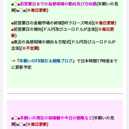
■□■
前営業日までの為替相場の動向及び方向感
(羊飼いの見
解)
■□■
(
※毎日更新
)
■
前営業日の金融市場の終値[NYクローズ時点](
※毎日更新
)
■
前営業日の傾向[ドル円及びユーロドルが主体](
※毎日更
新
)
■
直近の為替相場の傾向＆方程式[ドル円及びユーロドルが
主体](
※不定期
)
→
『
羊飼いのFX取引＆戦略ブログ
』で日本時間17時頃まで
に更新予定
■□■
羊飼いの現在の相場観や今日の戦略など
(羊飼いの見
解)
■□■
(
※毎日更新
)