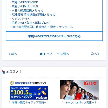
・
羊飼いのFACEBOOK
・
羊飼いのFXメルマガ
・
本日の経済指標メルマガ
・
FX重要経済指標直前通知メルマガ
・
リメンバーFX
・
羊飼いのFX取引＆戦略ブログ
・
2015年主要各国、政策金利・発表スケジュール
羊飼いのFXブログのTOPページはこちら
前
へ
トップ
先頭へ
次
へ
オススメ！
羊飼い限定タイアップ実施中！
キャッシュバック実施中！