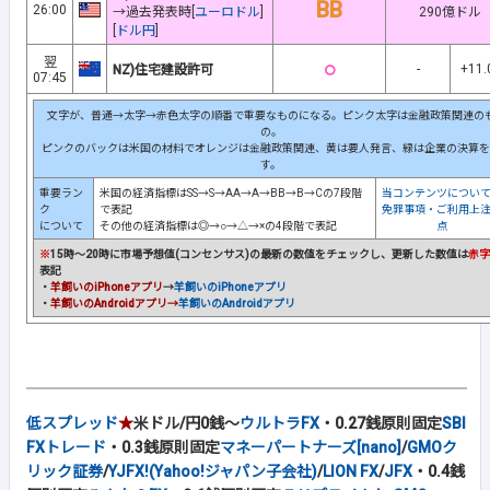
BB
26:00
→過去発表時[
ユーロドル
]
290億ドル
[
ドル円
]
翌
○
-
+11.
NZ)住宅建設許可
07:45
文字が、普通→太字→赤色太字の順番で重要なものになる。ピンク太字は金融政策関連の
の。
ピンクのバックは米国の材料でオレンジは金融政策関連、黄は要人発言、緑は企業の決算を
す。
重要ラン
米国の経済指標はSS→S→AA→A→BB→B→Cの7段階
当コンテンツについ
ク
で表記
免罪事項・ご利用上
について
その他の経済指標は◎→○→△→×の4段階で表記
点
※
15時～20時に市場予想値(コンセンサス)の最新の数値をチェックし、更新した数値は
赤字
表記
・
羊飼いのiPhoneアプリ
→
羊飼いのiPhoneアプリ
・
羊飼いのAndroidアプリ→
羊飼いのAndroidアプリ
低スプレッド
★
米ドル/円0銭～
ウルトラFX
・0.27銭原則固定
SBI
FXトレード
・0.3銭原則固定
マネーパートナーズ[nano]
/
GMOク
リック証券
/
YJFX!(Yahoo!ジャパン子会社)
/
LION FX
/
JFX
・0.4銭