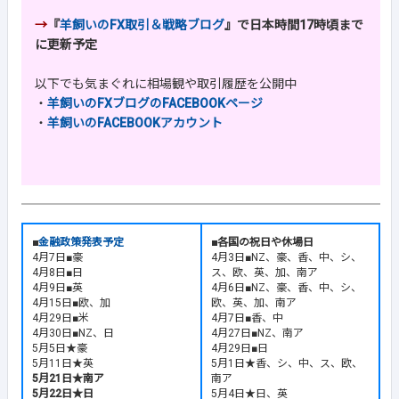
→
『
羊飼いのFX取引＆戦略ブログ
』で日本時間17時頃まで
に更新予定
以下でも気まぐれに相場観や取引履歴を公開中
・
羊飼いのFXブログのFACEBOOKページ
・
羊飼いのFACEBOOKアカウント
■
金融政策発表予定
■各国の祝日や休場日
4月7日■豪
4月3日■NZ、豪、香、中、シ、
4月8日■日
ス、欧、英、加、南ア
4月9日■英
4月6日■NZ、豪、香、中、シ、
4月15日■欧、加
欧、英、加、南ア
4月29日■米
4月7日■香、中
4月30日■NZ、日
4月27日■NZ、南ア
5月5日★豪
4月29日■日
5月11日★英
5月1日★香、シ、中、ス、欧、
5月21日★南ア
南ア
5月22日★日
5月4日★日、英