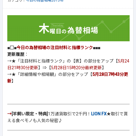
カテゴリ：
今日の為替相場2015年
■□■
今日の為替相場の注目材料と指標ランク
■■■
更新履歴
：
→★「注目材料と指標ランク」の【表】の部分をアップ【
5月24
日21時30分更新
】⇒【
5月28日15時20分最終更新
】
→★「詳細情報や相場観」の部分をアップ【
5月28日7時43分更
新
】
→
[羊飼い限定・特典]
1万通貨取引で2千円！
LION FX
★取引で貰
える食べモノも人気の秘密♪