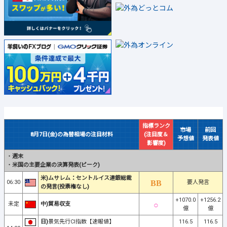
指標ランク
市場
前回
8月7日(金)の為替相場の注目材料
(注目度＆
予想値
発表値
影響度)
・
週末
・
米国の主要企業の決算発表(ピーク)
米)ムサレム：セントルイス連銀総裁
06:30
要人発言
の発言(投票権なし)
+1070.0
+1256.2
未定
中)貿易収支
億
億
日)
景気先行CI指数【速報値】
116.5
116.5