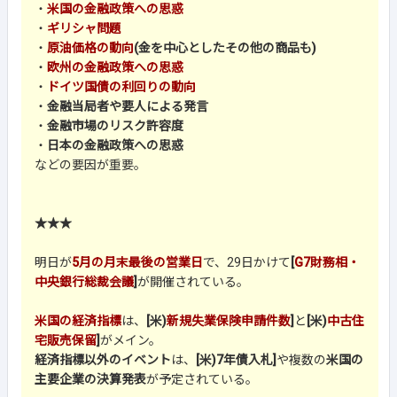
・
米国の金融政策への思惑
・
ギリシャ問題
・
原油価格の動向
(金を中心としたその他の商品も)
・
欧州の金融政策への思惑
・
ドイツ国債の利回りの動向
・
金融当局者や要人による発言
・
金融市場のリスク許容度
・
日本の金融政策への思惑
などの要因が重要。
★★★
明日が
5月の月末最後の営業日
で、29日かけて
[
G7財務相・
中央銀行総裁会議
]
が開催されている。
米国の経済指標
は、
[米)
新規失業保険申請件数
]
と
[米)
中古住
宅販売保留
]
がメイン。
経済指標以外のイベント
は、
[米)7年債入札]
や複数の
米国の
主要企業の決算発表
が予定されている。