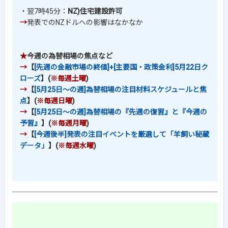
・翌7時45分：
NZ)住宅建設許可
→
発表でのNZドルへの影響はなかなか
★
今週の為替相場の焦点など
→
【
[先週の金融市場の終値]+[主要国・政策金利]5月22日ク
ローズ
】(
※毎週土曜
)
→
【
[5月25日～の週]為替相場の注目材料スケジュールと焦
点
】(
※毎週日曜
)
→
【
[5月25日～の週]為替相場の『先週の復習』と『今週の
予習』
】(
※毎週月曜
)
→
【
[今週後半]発表の注目イベントを厳選して「羊飼い秘蔵
データ」
】(
※毎週水曜
)