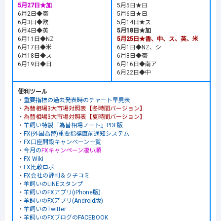
5月27日★加
5月5日★日
6月2日◆豪
5月6日★日
6月3日◆欧
5月14日★ス
6月4日◆英
5月18日★加
6月11日◆NZ
5月25日★香、中、ス、英、米
6月17日◆米
6月1日◆NZ、シ
6月18日◆ス
6月8日◆豪
6月19日◆日
6月16日◆南ア
6月22日◆中
便利ツール
・
重要指標の過去発表時のチャート早見表
・
為替相場3大市場対照表【冬時間バージョン】
・
為替相場3大市場対照表【夏時間バージョン】
・
羊飼い特製『為替相場ノート』PDF版
・
FX(外国為替)重要指標直前通知システム
・
FX口座開設キャンペーン一覧
・
今月の
FXキャンペーン凄い順
・
FX Wiki
・
FX比較ロボ
・
FX会社の評判＆クチコミ
・
羊飼いのLINEスタンプ
・
羊飼いのFXアプリ(iPhone版)
・
羊飼いのFXアプリ(Android版)
・
羊飼いのTwitter
・
羊飼いのFXブログのFACEBOOK