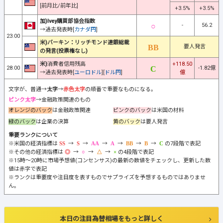
[前月比/前年比]
+3.5%
+3.5%
加)Ivey購買部協会指数
-
56.2
→過去発表時[
カナダ円
]
23:00
米)バーキン：リッチモンド連銀総裁
要人発言
の発言(投票権なし)
米)
消費者信用残高
+118.50
28:00
-1.82億
→過去発表時[
ユーロドル
][
ドル円
]
億
文字が、普通→
太字
→
赤色太字
の順番で重要なものになる。
ピンク太字
→金融政策関連のもの
オレンジのバック
は金融政策関連
ピンクのバック
は米国の材料
緑のバック
は企業の決算
黄のバック
は要人発言
重要ランクについて
※米国の経済指標は
→
→
→
→
→
→
の7段階で表記
※その他の経済指標は
→
→
→
の4段階で表記
※15時～20時に市場予想値(コンセンサス)の最新の数値をチェックし、更新した数
値は赤字で表記
※ランクは重要度や注目度を表すものでサプライズを予想するものではありませ
ん。
本日の注目為替相場をもっと詳しく