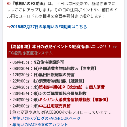
※
『羊飼いのFX動画』は、
平日は毎日更新で、昼過ぎまでに
↓↓ここにアップします。その日の注目ポイントや、前日のド
ル円とユーロドルの相場を全面字幕付きで紹介します！
→
2015年2月27日の羊飼いのFX動画はこちら
【為替相場】本日の必見イベント＆経済指標はコレだ！！
>>
FX経済指標通知システム
・06時45分：
NZ)住宅建設許可
・08時30分：
日)全国消費者物価指数
＆
【除生鮮】
・12時30分：
日)黒田日銀総裁の発言
・22時00分：
独)消費者物価指数【速報値】
・22時30分：
米)
第4四半期GDP【改定値】
＆
個人消費
・23時45分：
米)シカゴ購買部協会景気指数
・24時00分：
米)
ミシガン大消費者信頼感指数【確報値】
・24時00分：
米)
中古住宅販売保留
↓急な変更や追加はFACEBOOKでもフォローしています↓
・
羊飼いのFXブログのFACEBOOKページ
・
羊飼いのFACEBOOKアカウント