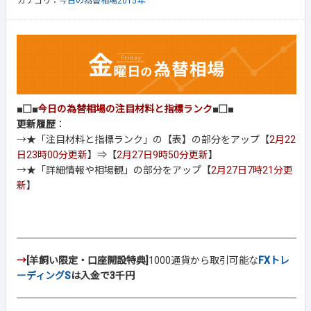
カテゴリ：
今日の為替相場2015年
■□■
今日の為替相場の注目材料と指標ランク
■□■
更新履歴
：
→★「注目材料と指標ランク」の【表】の部分をアップ【
2月22
日23時00分更新
】⇒【
2月27日9時50分更新
】
→★「詳細情報や相場観」の部分をアップ【
2月27日7時21分更
新
】
→
[羊飼い限定・口座開設特典]
1000通貨から取引可能な
FXトレ
ーディングS
は入金で3千円