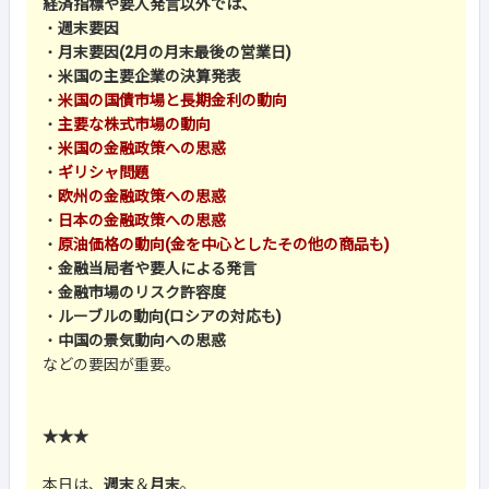
経済指標や要人発言以外では、
・
週末要因
・
月末要因(2月の月末最後の営業日)
・
米国の主要企業の決算発表
・
米国の国債市場と長期金利の動向
・
主要な株式市場の動向
・
米国の金融政策への思惑
・
ギリシャ問題
・
欧州の金融政策への思惑
・
日本の金融政策への思惑
・
原油価格の動向(金を中心としたその他の商品も)
・
金融当局者や要人による発言
・
金融市場のリスク許容度
・
ルーブルの動向(ロシアの対応も)
・
中国の景気動向への思惑
などの要因が重要。
★★★
本日は、
週末
＆
月末
。