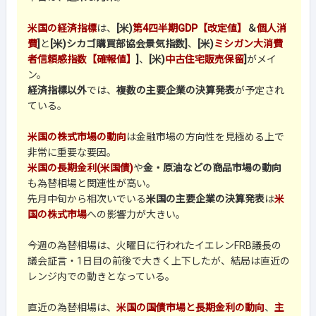
米国の経済指標
は、
[米)
第4四半期GDP【改定値】
＆
個人消
費
]
と
[米)シカゴ購買部協会景気指数]
、
[米)
ミシガン大消費
者信頼感指数【確報値】
]
、
[米)
中古住宅販売保留
]
がメイ
ン。
経済指標以外
では、
複数の主要企業の決算発表
が予定され
ている。
米国の株式市場の動向
は金融市場の方向性を見極める上で
非常に重要な要因。
米国の長期金利(米国債)
や
金・原油などの商品市場の動向
も為替相場と関連性が高い。
先月中旬から相次いでいる
米国の主要企業の決算発表
は
米
国の株式市場
への影響力が大きい。
今週の為替相場は、火曜日に行われたイエレンFRB議長の
議会証言・1日目の前後で大きく上下したが、結局は直近の
レンジ内での動きとなっている。
直近の為替相場は、
米国の国債市場と長期金利の動向
、
主