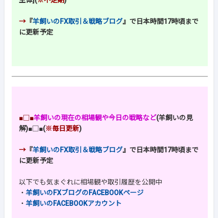
主体](
※不定期
)
→
『
羊飼いのFX取引＆戦略ブログ
』で日本時間17時頃まで
に更新予定
■□■
羊飼いの現在の相場観や今日の戦略など
(羊飼いの見
解)
■□■
(
※毎日更新
)
→
『
羊飼いのFX取引＆戦略ブログ
』で日本時間17時頃まで
に更新予定
以下でも気まぐれに相場観や取引履歴を公開中
・
羊飼いのFXブログのFACEBOOKページ
・
羊飼いのFACEBOOKアカウント