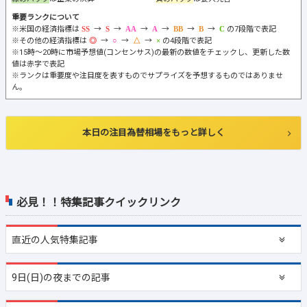
重要ランクについて
※米国の経済指標は
→
→
→
→
→
→
の7段階で表記
※その他の経済指標は
→
→
→
の4段階で表記
※15時～20時に市場予想値(コンセンサス)の最新の数値をチェックし、更新した数
値は赤字で表記
※ランクは重要度や注目度を表すものでサプライズを予想するものではありませ
ん。
本日の注目為替相場をもっと詳しく
必見！！特集記事クイックリンク
直近の
人気特集記事
9日(日)の夜までの記事