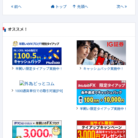
前
へ
トップ
先頭へ
次
へ
オススメ！
羊飼い限定タイアップ実施中！
キャッシュバック実施中！
1000通貨単位での取引可能[PR]
羊飼い限定タイアップ実施中！