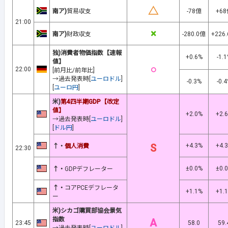
△
南ア)
貿易収支
-78億
+6
21:00
×
南ア)
財政収支
-280.0億
+226
独)消費者物価指数【速報
+0.6%
-1.
値】
○
22:00
[前月比/前年比]
→過去発表時[
ユーロドル
]
-0.3%
-0.
[
ユーロ円
]
米)
第4四半期GDP【改定
値】
+2.0%
+2.
→過去発表時[
ユーロドル
]
[
ドル円
]
S
+4.3%
+4.
↑・
個人消費
22:30
±0.0%
±0.
↑・
GDPデフレーター
↑・
コアPCEデフレータ
+1.1%
+1.
ー
米)シカゴ購買部協会景気
指数
A
23:45
58.0
59.