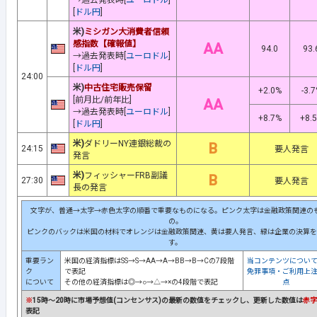
→過去発表時[
ユーロドル
]
[
ドル円
]
米)
ミシガン大消費者信頼
感指数【確報値】
AA
94.0
93.
→過去発表時[
ユーロドル
]
[
ドル円
]
24:00
米)
中古住宅販売保留
+2.0%
-3.
[前月比/前年比]
AA
→過去発表時[
ユーロドル
]
+8.7%
+8.
[
ドル円
]
米)
ダドリーNY連銀総裁の
B
24:15
要人発言
発言
米)
フィッシャーFRB副議
B
27:30
要人発言
長の発言
文字が、普通→太字→赤色太字の順番で重要なものになる。ピンク太字は金融政策関連の
の。
ピンクのバックは米国の材料でオレンジは金融政策関連、黄は要人発言、緑は企業の決算を
す。
重要ラン
米国の経済指標はSS→S→AA→A→BB→B→Cの7段階
当コンテンツについ
ク
で表記
免罪事項・ご利用上
について
その他の経済指標は◎→○→△→×の4段階で表記
点
※
15時～20時に市場予想値(コンセンサス)の最新の数値をチェックし、更新した数値は
赤字
表記