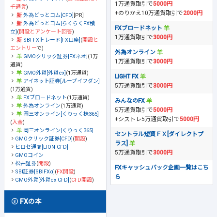
1万通貨取引で
5000円
千通貨
)
+のりかえ10万通貨取引で
2000円
外為どっとコム[CFD]
[PR]
外為どっとコム[らくらくFX積
FXブロードネット
立]
(
開設とアンケート回答
)
1万通貨取引で
3000円
SBI FXトレード[FX口座]
(
開設と
エントリー
で)
外為オンライン
GMOクリック証券[FXネオ]
(1万
1万通貨取引で
3000円
通貨)
GMO外貨[外貨ex]
(1万通貨)
LIGHT FX
アイネット証券[ループイフダン]
5万通貨取引で
3000円
(1万通貨)
FXブロードネット
(1万通貨)
みんなのFX
外為オンライン
(1万通貨)
5万通貨取引で
5000円
岡三オンライン[くりっく株365]
+シストレ5万通貨取引で
5000円
(
入金
)
岡三オンライン[くりっく365]
セントラル短資ＦＸ[ダイレクトプ
GMOクリック証券[CFD]
(
開設
)
ラス]
ヒロセ通商[LION CFD]
5万通貨取引で
3000円
GMOコイン
松井証券
(
開設
)
FXキャッシュバック企画一覧はこち
SBI証券[SBIFXα]
(
FX開設
)
ら
GMO外貨[外貨ex CFD]
(
CFD開設
)
FXの本