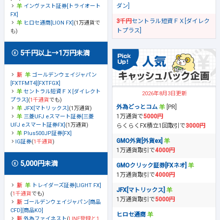
ダン]
インヴァスト証券[トライオート
FX]
3千円
セントラル短資ＦＸ[ダイレク
ヒロセ通商[LION FX]
(1万通貨で
トプラス]
も)
5千円以上→1万円未満
ゴールデンウェイジャパン
[FXTFMT4][FXTFGX]
セントラル短資ＦＸ[ダイレクト
2026年8月3日更新
プラス]
(
1千通貨
でも)
外為どっとコム
[PR]
JFX[マトリックス]
(1万通貨)
1万通貨で
5000円
三菱UFJ eスマート証券[三菱
UFJ eスマート証券FX]
(1万通貨)
らくらくFX積立1回取引で
3000円
Plus500JP証券[FX]
GMO外貨[外貨ex]
IG証券
(
1千通貨
)
1万通貨取引で
4000円
5,000円未満
GMOクリック証券[FXネオ]
1万通貨取引で
4000円
トレイダーズ証券[LIGHT FX]
JFX[マトリックス]
(
1千通貨
でも)
1万通貨取引で
5000円
ゴールデンウェイジャパン[商品
CFD][商品KO]
ヒロセ通商
外為ファイネスト
(
LINE登録と1