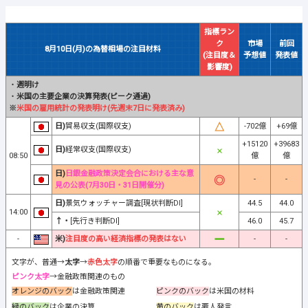
指標ラン
ク
市場
前回
8月10日(月)の為替相場の注目材料
(注目度＆
予想値
発表値
影響度)
・
週明け
・
米国の主要企業の決算発表(ピーク通過)
※
米国の雇用統計の発表明け(先週末7日に発表済み)
日)
貿易収支(国際収支)
-702億
+69億
+15120
+39683
日)
経常収支(国際収支)
08:50
億
億
日)
日銀金融政策決定会合における主な意
-
-
見の公表(7月30日・31日開催分)
日)
景気ウォッチャー調査[現状判断DI]
44.5
44.0
14:00
↑・
[先行き判断DI]
46.0
45.7
-
米)
注目度の高い経済指標の発表はない
-
-
文字が、普通→
太字
→
赤色太字
の順番で重要なものになる。
ピンク太字
→金融政策関連のもの
オレンジのバック
は金融政策関連
ピンクのバック
は米国の材料
緑のバック
は企業の決算
黄のバック
は要人発言