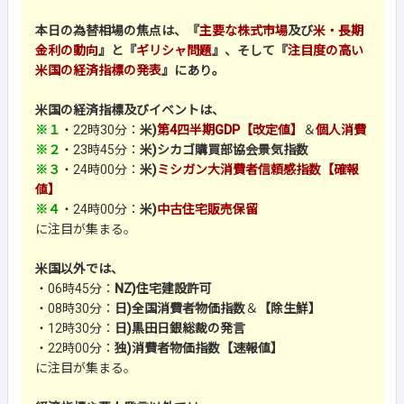
本日の為替相場の焦点は、『
主要な株式市場
及び
米・長期
金利の動向
』と『
ギリシャ問題
』、そして『
注目度の高い
米国の経済指標の発表
』にあり。
米国の経済指標及びイベントは、
※１
・22時30分：
米)
第4四半期GDP【改定値】
＆
個人消費
※２
・23時45分：
米)シカゴ購買部協会景気指数
※３
・24時00分：
米)
ミシガン大消費者信頼感指数【確報
値】
※４
・24時00分：
米)
中古住宅販売保留
に注目が集まる。
米国以外では、
・06時45分：
NZ)住宅建設許可
・08時30分：
日)全国消費者物価指数
＆
【除生鮮】
・12時30分：
日)黒田日銀総裁の発言
・22時00分：
独)消費者物価指数【速報値】
に注目が集まる。