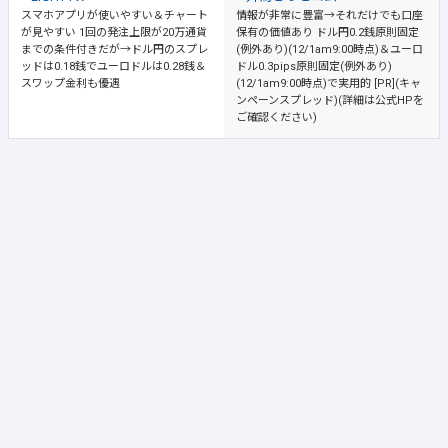
スマホアプリが使いやすい＆チャート
情報が非常に豊富→それだけでも口座
が見やすい
1回の発注上限が20万通貨
保有の価値あり
ドル円0.2銭原則固定
までの条件付きだが→ドル円のスプレ
(例外あり)(12/1am9:00時点)＆ユーロ
ッドは0.18銭でユーロドルは0.28銭＆
ドル0.3pips原則固定(例外あり)
スワップ金利も優遇
(12/1am9:00時点)で実用的 [PR](キャ
ンペーンスプレッド)(詳細は公式HPを
ご確認ください)