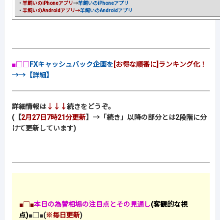
・
羊飼いのiPhoneアプリ
→
羊飼いのiPhoneアプリ
・
羊飼いのAndroidアプリ→
羊飼いのAndroidアプリ
■□□
FXキャッシュバック企画を
[お得な順番に]ランキング化！
→→【詳細】
詳細情報は
↓↓↓
続きをどうぞ。
(【
2月27日7時21分更新
】→「続き」以降の部分とは2段階に分
けて更新しています)
■□■
本日の為替相場の注目点とその見通し
(客観的な視
点)
■□■
(
※毎日更新
)