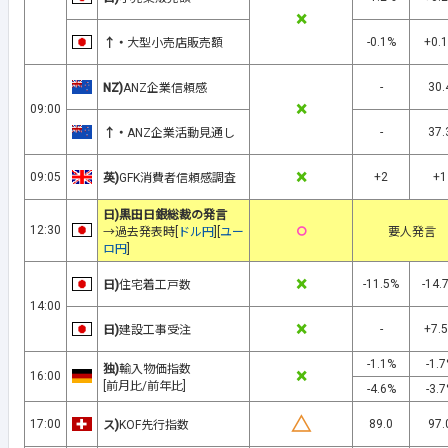
×
-0.1%
+0.
↑・
大型小売店販売額
-
30.
NZ)
ANZ企業信頼感
×
09:00
-
37.
↑・
ANZ企業活動見通し
×
09:05
+2
+1
英)
GFK消費者信頼感調査
日)黒田日銀総裁の発言
○
12:30
→過去発表時[
ドル円
][
ユー
要人発言
ロ円
]
×
-11.5%
-14.
日)
住宅着工戸数
14:00
×
-
+7.
日)
建設工事受注
-1.1%
-1.
独)
輸入物価指数
×
16:00
[前月比/前年比]
-4.6%
-3.
△
17:00
89.0
97.
ス)
KOF先行指数