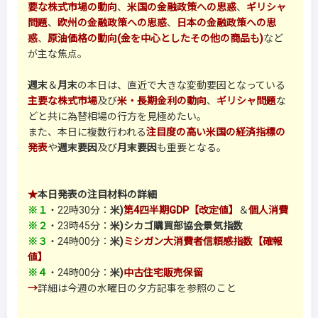
要な株式市場の動向
、
米国の金融政策への思惑
、
ギリシャ
問題
、
欧州の金融政策への思惑
、
日本の金融政策への思
惑
、
原油価格の動向(金を中心としたその他の商品も)
など
が主な焦点。
週末
＆
月末
の本日は、直近で大きな変動要因となっている
主要な株式市場
及び
米・長期金利の動向
、
ギリシャ問題
な
どと共に為替相場の行方を見極めたい。
また、本日に複数行われる
注目度の高い米国の経済指標の
発表
や
週末要因
及び
月末要因
も重要となる。
★
本日発表の注目材料の詳細
※１
・22時30分：
米)
第4四半期GDP【改定値】
＆
個人消費
※２
・23時45分：
米)シカゴ購買部協会景気指数
※３
・24時00分：
米)
ミシガン大消費者信頼感指数【確報
値】
※４
・24時00分：
米)
中古住宅販売保留
→
詳細は今週の水曜日の夕方記事を参照のこと