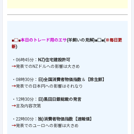
■□■
本日のトレード用のエサ
(羊飼いの見解)■□■(
※毎日更
新
)
・06時45分：
NZ)住宅建設許可
→
発表でのNZドルへの影響は大きめ
・08時30分：
日)全国消費者物価指数
＆
【除生鮮】
→
発表での日本円への影響はそれなり
・12時30分：
日)黒田日銀総裁の発言
→
言及内容次第
・22時00分：
独)消費者物価指数【速報値】
→
発表でのユーロへの影響は大きめ