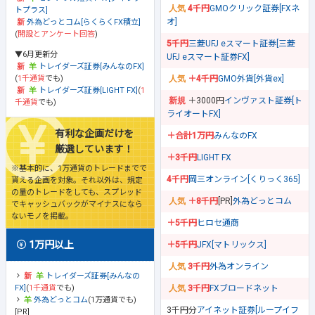
4千円
GMOクリック証券[FXネ
トプラス]
オ]
外為どっとコム[らくらくFX積立]
(
開設とアンケート回答
)
5千円
三菱UFJ eスマート証券[三菱
▼6月更新分
UFJ eスマート証券FX]
トレイダーズ証券[みんなのFX]
(
1千通貨
でも)
＋4千円
GMO外貨[外貨ex]
トレイダーズ証券[LIGHT FX]
(
1
＋3000円
インヴァスト証券[ト
千通貨
でも)
ライオートFX]
有利な企画だけを
＋合計1万円
みんなのFX
厳選しています！
＋3千円
LIGHT FX
※基本的に、1万通貨のトレードまでで
4千円
岡三オンライン[くりっく365]
貰える企画を対象。それ以外は、規定
の量のトレードをしても、スプレッド
＋8千円
[PR]
外為どっとコム
でキャッシュバックがマイナスになら
ないモノを掲載。
＋5千円
ヒロセ通商
1万円以上
＋5千円
JFX[マトリックス]
3千円
外為オンライン
トレイダーズ証券[みんなの
FX]
(
1千通貨
でも)
3千円
FXブロードネット
外為どっとコム
(1万通貨でも)
3千円分
アイネット証券[ループイフ
[PR]