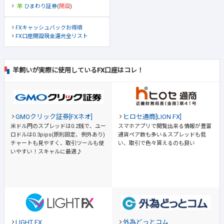
ひまわり証券
(
開設
)
FXキャッシュバックお得順
FX口座開設現金還元全リスト
羊飼いが実際に使用しているFX口座はコレ！
GMOクリック証券[FXネオ]
ヒロセ通商[LION FX]
米ドル円のスプレッドは0.2銭で、ユー
スマホアプリで閲覧出来る情報が豊富
ロドルは0.3pips(原則固定、例外あり)
通貨ペア数も多い＆スプレッドも低
チャートも見やすく、取引ツールも使
い、取引で色々貰えるのも良い
いやすい！スキャルに最適♪
LIGHT FX
外為どっとコム