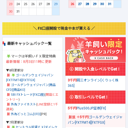
23
24
25
26
27
28
29
26
27
28
29
30
31
30
31
＼ FX口座開設で現金や本が貰える ／
最新キャッシュバック一覧
マークは羊飼いＦＸ限定特典
最新情報：8月3日11時に更新
開設や入金レベルでGet！
▼8月更新分
ゴールデンウェイジャパン
[FXTFMT4][FXTFGX]
3千円
岡三オンライン[くりっく株
ゴールデンウェイジャパン[商品
365]
CFD][商品KO]
SBI FXトレード[FX口座]
(
開設とエ
取引レベルでGet！
ントリー
)
外為ファイネスト
(
LINE登録と1千
5千円
Plus500JP証券[FX]
通貨
)
外為どっとコム[CFD]
[PR]
＋5千円
ゴールデンウェイジャ
▼7月更新分
パン[FXTFMT4][FXTFGX]
セントラル短資ＦＸ[ダイレク