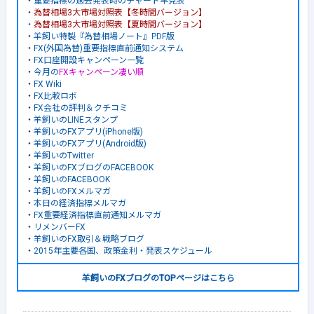
・
重要指標の過去発表時のチャート早見表
・
為替相場3大市場対照表【冬時間バージョン】
・
為替相場3大市場対照表【夏時間バージョン】
・
羊飼い特製『為替相場ノート』PDF版
・
FX(外国為替)重要指標直前通知システム
・
FX口座開設キャンペーン一覧
・
今月の
FXキャンペーン凄い順
・
FX Wiki
・
FX比較ロボ
・
FX会社の評判＆クチコミ
・
羊飼いのLINEスタンプ
・
羊飼いのFXアプリ(iPhone版)
・
羊飼いのFXアプリ(Android版)
・
羊飼いのTwitter
・
羊飼いのFXブログのFACEBOOK
・
羊飼いのFACEBOOK
・
羊飼いのFXメルマガ
・
本日の経済指標メルマガ
・
FX重要経済指標直前通知メルマガ
・
リメンバーFX
・
羊飼いのFX取引＆戦略ブログ
・
2015年主要各国、政策金利・発表スケジュール
羊飼いのFXブログのTOPページはこちら