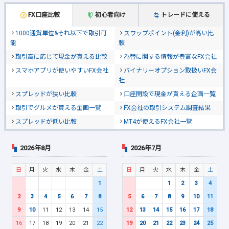
FX口座比較
初心者向け
トレードに使える
1000通貨単位&それ以下で取引可
スワップポイント(金利)が高い比
能
較
取引高に応じて現金が貰える比較
為替に関する情報が豊富なFX会社
スマホアプリが使いやすいFX会社
バイナリーオプション取扱いFX会
社
スプレッドが狭い比較
口座開設で現金が貰える企画一覧
取引でグルメが貰える企画一覧
FX会社の取引システム調査結果
スプレッドが低い比較
MT4が使えるFX会社一覧
2026年8月
2026年7月
日
月
火
水
木
金
土
日
月
火
水
木
金
土
1
1
2
3
4
2
3
4
5
6
7
8
5
6
7
8
9
10
11
9
10
11
12
13
14
15
12
13
14
15
16
17
18
16
17
18
19
20
21
22
19
20
21
22
23
24
25