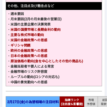
その他、注目点及び懸念点など
・
週末要因
・
月末要因(2月の月末最後の営業日)
・
米国の主要企業の決算発表
・
米国の国債市場と長期金利の動向
・
主要な株式市場の動向
・
米国の金融政策への思惑
・
ギリシャ問題
・
欧州の金融政策への思惑
・
日本の金融政策への思惑
・
原油価格の動向(金を中心としたその他の商品も)
・
金融当局者や要人による発言
・
金融市場のリスク許容度
・
ルーブルの動向(ロシアの対応も)
・
中国の景気動向への思惑
指標ランク
市場
前
2月27日(金)の為替相場の注目材料
(注目度＆影響度)
予想値
発表