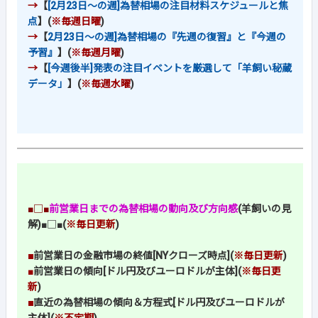
→
【
[2月23日～の週]為替相場の注目材料スケジュールと焦
点
】(
※毎週日曜
)
→
【
2月23日～の週]為替相場の『先週の復習』と『今週の
予習』
】(
※毎週月曜
)
→
【
[今週後半]発表の注目イベントを厳選して「羊飼い秘蔵
データ」
】(
※毎週水曜
)
■□■
前営業日までの為替相場の動向及び方向感
(羊飼いの見
解)
■□■
(
※毎日更新
)
■
前営業日の金融市場の終値[NYクローズ時点](
※毎日更新
)
■
前営業日の傾向[ドル円及びユーロドルが主体](
※毎日更
新
)
■
直近の為替相場の傾向＆方程式[ドル円及びユーロドルが