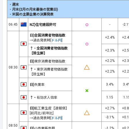
・
週末
・
月末(2月の月末最後の営業日)
・
米国の主要企業の決算発表
○
06:45
-
-2.
NZ)住宅建設許可
日)全国消費者物価指数
+2.4%
+2.
→過去発表時[
ドル円
]
○
↑・全国消費者物価指数
+2.3%
+2.
【除生鮮】
+2.2%
+2.
日)
東京消費者物価指数
△
08:30
↑・
東京消費者物価指数
+2.2%
+2.
【除生鮮】
3.4%
3.4
日)
失業率
×
1.15
1.1
↑・
有効求人倍率
日)
鉱工業生産【速報値】
+2.7%
+0.
△
[前月比/前年比]
-3.1%
+0.
→過去発表時[
ドル円
]
08:50
-1.2%
+0.
日)
小売業販売額