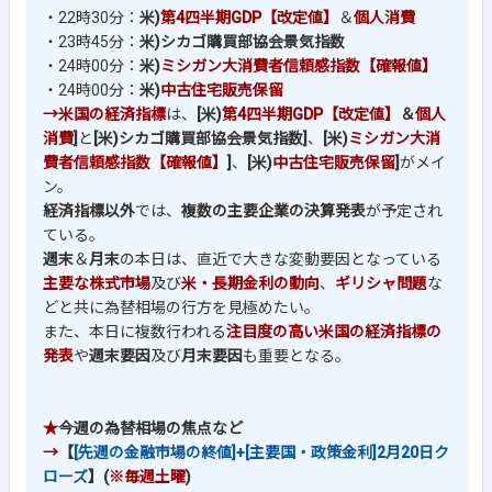
・22時30分：
米)
第4四半期GDP【改定値】
＆
個人消費
・23時45分：
米)シカゴ購買部協会景気指数
・24時00分：
米)
ミシガン大消費者信頼感指数【確報値】
・24時00分：
米)
中古住宅販売保留
→米国の経済指標
は、
[米)
第4四半期GDP【改定値】
＆
個人
消費
]
と
[米)シカゴ購買部協会景気指数]
、
[米)
ミシガン大消
費者信頼感指数【確報値】
]
、
[米)
中古住宅販売保留
]
がメイ
ン。
経済指標以外
では、
複数の主要企業の決算発表
が予定され
ている。
週末
＆
月末
の本日は、直近で大きな変動要因となっている
主要な株式市場
及び
米・長期金利の動向
、
ギリシャ問題
な
どと共に為替相場の行方を見極めたい。
また、本日に複数行われる
注目度の高い米国の経済指標の
発表
や
週末要因
及び
月末要因
も重要となる。
★
今週の為替相場の焦点など
→
【
[先週の金融市場の終値]+[主要国・政策金利]2月20日ク
ローズ
】(
※毎週土曜
)