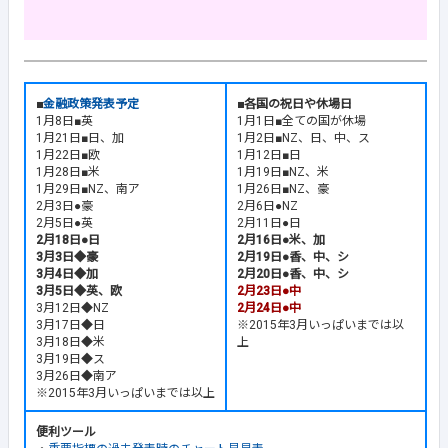
■
金融政策発表予定
■各国の祝日や休場日
1月8日■英
1月1日■全ての国が休場
1月21日■日、加
1月2日■NZ、日、中、ス
1月22日■欧
1月12日■日
1月28日■米
1月19日■NZ、米
1月29日■NZ、南ア
1月26日■NZ、豪
2月3日●豪
2月6日●NZ
2月5日●英
2月11日●日
2月18日●日
2月16日●米、加
3月3日◆豪
2月19日●香、中、シ
3月4日◆加
2月20日●香、中、シ
3月5日◆英、欧
2月23日●中
3月12日◆NZ
2月24日●中
3月17日◆日
※2015年3月いっぱいまでは以
3月18日◆米
上
3月19日◆ス
3月26日◆南ア
※2015年3月いっぱいまでは以上
便利ツール