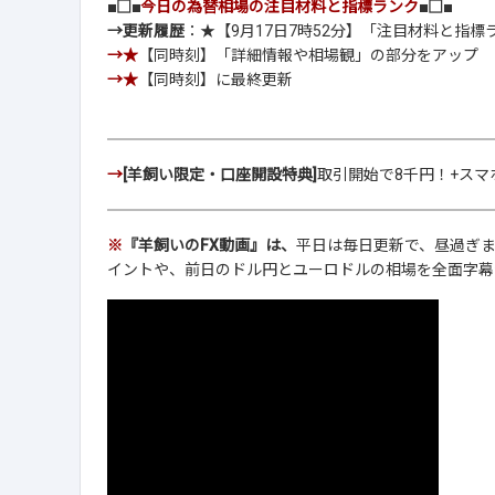
■□■
今日の為替相場の注目材料と指標ランク
■□■
→更新履歴
：★【9月17日7時52分】「注目材料と指
→★
【同時刻】「詳細情報や相場観」の部分をアップ
→★
【同時刻】に最終更新
→
[羊飼い限定・口座開設特典]
取引開始で8千円！+スマ
※
『羊飼いのFX動画』は、
平日は毎日更新で、昼過ぎ
イントや、前日のドル円とユーロドルの相場を全面字幕