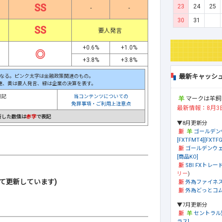
SS
23
24
25
-
-
30
31
SS
要人発言
+0.6%
+1.0%
◎
+3.8%
+3.8%
最新キャッシ
なる。ピンク太字は金融政策関連のもの。
連、黄は要人発言、緑は企業の決算を表す。
表記
当コンテンツについての
マークは羊飼
免罪事項・ご利用上注意点
最新情報：8月3
新した数値は
赤字
で表記
▼8月更新分
ゴールデン
[FXTFMT4][FXTFG
ゴールデンウェ
[商品KO]
SBI FXトレード
リー
)
て更新しています)
外為ファイネ
外為どっとコム[
▼7月更新分
セントラル
ラス]