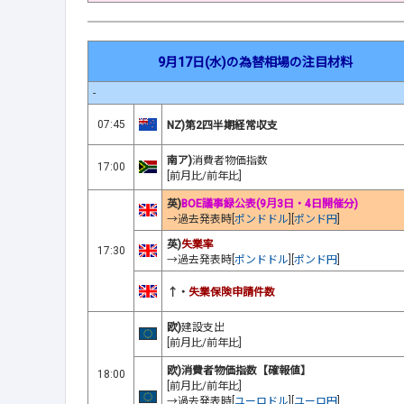
9月17日(水)の為替相場の注目材料
-
07:45
NZ)第2四半期経常収支
南ア)
消費者物価指数
17:00
[前月比/前年比]
英)
BOE議事録公表(9月3日・4日開催分)
→過去発表時[
ポンドドル
][
ポンド円
]
英)
失業率
17:30
→過去発表時[
ポンドドル
][
ポンド円
]
↑・
失業保険申請件数
欧)
建設支出
[前月比/前年比]
欧)消費者物価指数【確報値】
18:00
[前月比/前年比]
→過去発表時[
ユーロドル
][
ユーロ円
]