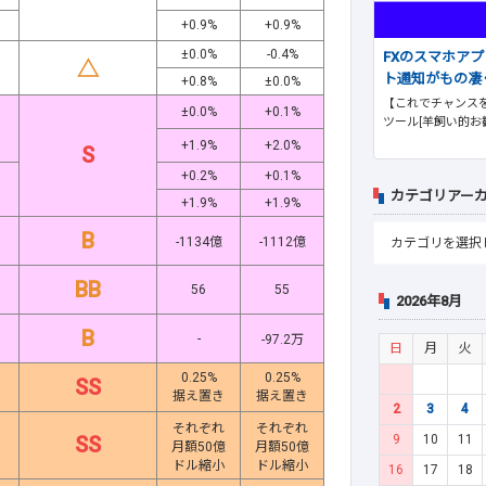
+0.9%
+0.9%
±0.0%
-0.4%
FXのスマホア
△
ト通知がもの凄
+0.8%
±0.0%
【これでチャンスを
±0.0%
+0.1%
ツール[羊飼い的お
+1.9%
+2.0%
S
+0.2%
+0.1%
カテゴリアー
+1.9%
+1.9%
B
-1134億
-1112億
BB
56
55
2026年8月
B
-
-97.2万
日
月
火
0.25%
0.25%
SS
据え置き
据え置き
2
3
4
それぞれ
それぞれ
9
10
11
SS
月額50億
月額50億
ドル縮小
ドル縮小
16
17
18