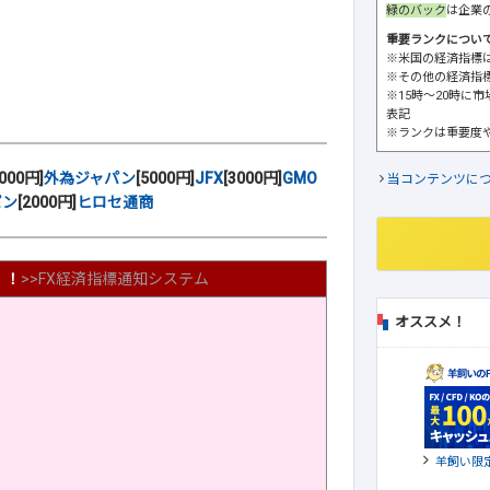
緑のバック
は企業
重要ランクについ
※米国の経済指標
※その他の経済指
※15時～20時に
表記
※ランクは重要度
6000円]
外為ジャパン
[5000円]
JFX
[3000円]
GMO
当コンテンツに
パン
[2000円]
ヒロセ通商
！！
>>
FX経済指標通知システム
オススメ！
羊飼い限