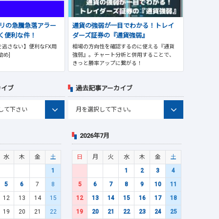
プリの急騰急落アラー
通貨の強弱が一目でわかる！トレイ
く便利な件！
ダーズ証券の『通貨強弱』
逃さない】便利なFX用
相場の方向性を確認するのに使える『通貨
勧め]
強弱』。チャート分析と併用することで、
きっと勝率アップに繋がる！
カイブ
過去記事アーカイブ
2026年7月
水
木
金
土
日
月
火
水
木
金
土
1
1
2
3
4
5
6
7
8
5
6
7
8
9
10
11
12
13
14
15
12
13
14
15
16
17
18
19
20
21
22
19
20
21
22
23
24
25