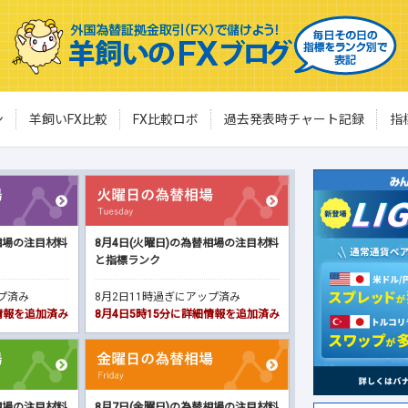
ン
羊飼いFX比較
FX比較ロボ
過去発表時チャート記録
指
相場の注目材料
8月4日(火曜日)の為替相場の注目材料
と指標ランク
ップ済み
8月2日11時過ぎにアップ済み
細情報を追加済み
8月4日5時15分に詳細情報を追加済み
相場の注目材料
8月7日(金曜日)の為替相場の注目材料