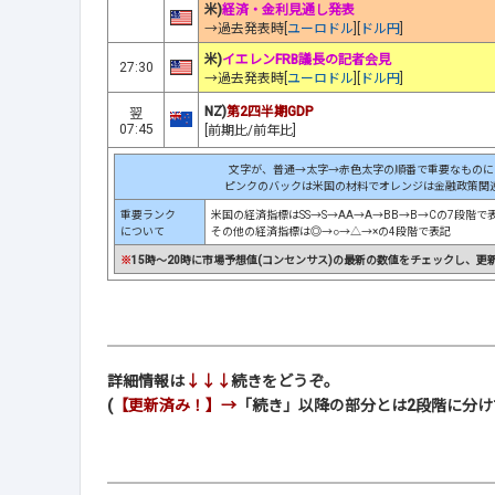
米)
経済・金利見通し発表
→過去発表時[
ユーロドル
][
ドル円
]
米)
イエレンFRB議長の記者会見
27:30
→過去発表時[
ユーロドル
][
ドル円
]
NZ)
第2四半期GDP
翌
07:45
[前期比/前年比]
文字が、普通→太字→赤色太字の順番で重要なものに
ピンクのバックは米国の材料でオレンジは金融政策関
重要ランク
米国の経済指標はSS→S→AA→A→BB→B→Cの7段階で
について
その他の経済指標は◎→○→△→×の4段階で表記
※
15時～20時に市場予想値(コンセンサス)の最新の数値をチェックし、更
詳細情報は
↓↓↓
続きをどうぞ。
(
【更新済み！】→
「続き」以降の部分とは2段階に分け