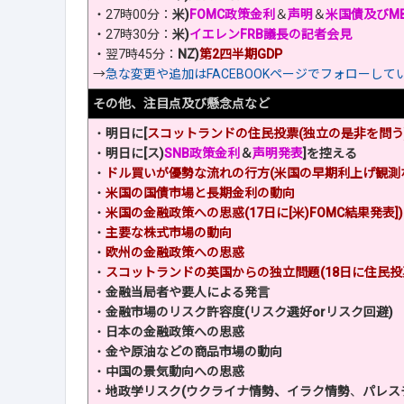
・27時00分：
米)
FOMC政策金利
＆
声明
＆
米国債及びM
・27時30分：
米)
イエレンFRB議長の記者会見
・翌7時45分：
NZ)
第2四半期GDP
→
急な変更や追加はFACEBOOKページでフォローして
その他、注目点及び懸念点など
・
明日に[
スコットランドの住民投票(独立の是非を問う
・
明日に[ス)
SNB政策金利
＆
声明発表
]を控える
・
ドル買いが優勢な流れの行方(米国の早期利上げ観測
・
米国の国債市場と長期金利の動向
・
米国の金融政策への思惑(17日に[米)FOMC結果発表])
・
主要な株式市場の動向
・
欧州の金融政策への思惑
・
スコットランドの英国からの独立問題(18日に住民投
・
金融当局者や要人による発言
・
金融市場のリスク許容度(リスク選好orリスク回避)
・
日本の金融政策への思惑
・
金や原油などの商品市場の動向
・
中国の景気動向への思惑
・
地政学リスク(ウクライナ情勢、イラク情勢
、
パレス