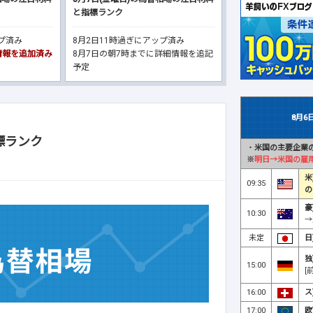
と指標ランク
ップ済み
8月2日11時過ぎにアップ済み
細情報を追加済み
8月7日の朝7時までに詳細情報を追記
予定
8月6
標ランク
・
米国の主要企業の
※
明日→米国の雇
米
09:35
の
豪
10:30
→
未定
日
独
15:00
[
16:00
ス
17:00
欧