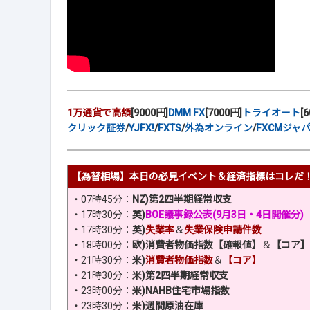
1万通貨で高額
[9000円]
DMM FX
[7000円]
トライオート
[
クリック証券
/
YJFX!
/
FXTS
/
外為オンライン
/
FXCMジャ
【為替相場】本日の必見イベント＆経済指標はコレだ
・07時45分：
NZ)第2四半期経常収支
・17時30分：
英)
BOE議事録公表(9月3日・4日開催分)
・17時30分：
英)
失業率
＆
失業保険申請件数
・18時00分：
欧)消費者物価指数【確報値】
＆
【コア】
・21時30分：
米)
消費者物価指数
＆
【コア】
・21時30分：
米)第2四半期経常収支
・23時00分：
米)NAHB住宅市場指数
・23時30分：
米)週間原油在庫