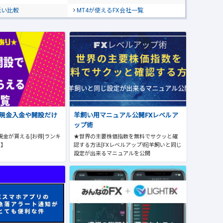
低い比較
MT4が使えるFX会社一覧
で現金入金や開設だけ
羊飼い用マニュアル公開FXレベルア
ップ術
現金が貰える[お得]ランキ
★世界の主要株価指数を無料でサクッと確
版】
認する方法[FXレベルアップ術]羊飼いと同じ
設定が出来るマニュアルを公開