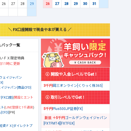
26
27
28
29
26
27
28
29
30
31
＼ FX口座開設で現金や本が貰える ／
ュバック一覧
いＦＸ限定特典
日11時に更新
開設や入金レベルでGet！
ウェイジャパン
X]
3千円
岡三オンライン[くりっく株365]
イジャパン[商品CFD]
取引レベルでGet！
[FX口座]
(
開設とエント
スト
(
LINE登録と1千通貨
)
5千円
Plus500JP証券[FX]
CFD]
[PR]
＋5千円
ゴールデンウェイジャパン
[FXTFMT4][FXTFGX]
短資ＦＸ[ダイレクトプ