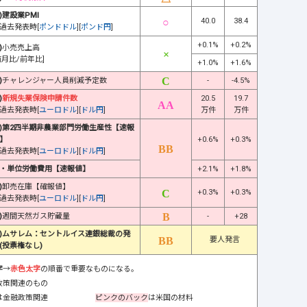
)建設業PMI
40.0
38.4
過去発表時[
ポンドドル
][
ポンド円
]
+0.1%
+0.2%
)
小売売上高
前月比/前年比]
+1.0%
+1.6%
)
チャレンジャー人員削減予定数
-
-4.5%
)
新規失業保険申請件数
20.5
19.7
過去発表時[
ユーロドル
][
ドル円
]
万件
万件
)第2四半期非農業部門労働生産性【速報
】
+0.6%
+0.3%
過去発表時[
ユーロドル
][
ドル円
]
・単位労働費用【速報値】
+2.1%
+1.8%
)
卸売在庫【確報値】
+0.3%
+0.3%
過去発表時[
ユーロドル
][
ドル円
]
)
週間天然ガス貯蔵量
-
+28
)ムサレム：セントルイス連銀総裁の発
要人発言
(投票権なし)
字
→
赤色太字
の順番で重要なものになる。
政策関連のもの
は金融政策関連
ピンクのバック
は米国の材料