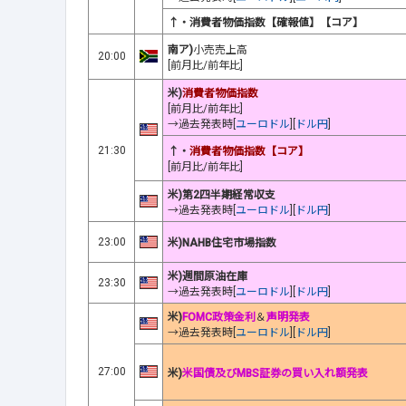
↑・消費者物価指数【確報値】【コア】
南ア)
小売売上高
20:00
[前月比/前年比]
米)
消費者物価指数
[前月比/前年比]
→過去発表時[
ユーロドル
][
ドル円
]
21:30
↑・
消費者物価指数【コア】
[前月比/前年比]
米)第2四半期経常収支
→過去発表時[
ユーロドル
][
ドル円
]
23:00
米)NAHB住宅市場指数
米)週間原油在庫
23:30
→過去発表時[
ユーロドル
][
ドル円
]
米)
FOMC政策金利
＆
声明発表
→過去発表時[
ユーロドル
][
ドル円
]
27:00
米)
米国債及びMBS証券の買い入れ額発表