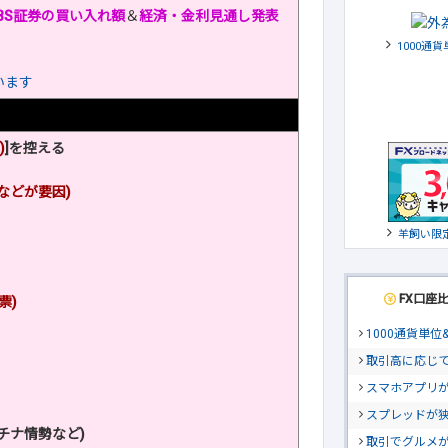
BS証券の買い入れ額
＆
経済・金利見通し発表
1000通
います
)
]を控える
などが要因)
羊飼い限
FX口座
票)
1000通貨単
取引高に応じ
スマホアプリが
スプレッドが
チナ情勢など)
取引でグルメ