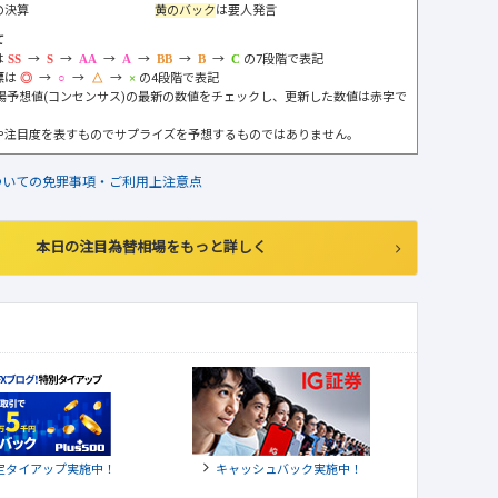
の決算
黄のバック
は要人発言
て
は
→
→
→
→
→
→
の7段階で表記
標は
→
→
→
の4段階で表記
市場予想値(コンセンサス)の最新の数値をチェックし、更新した数値は赤字で
や注目度を表すものでサプライズを予想するものではありません。
ついての免罪事項・ご利用上注意点
本日の注目為替相場をもっと詳しく
定タイアップ実施中！
キャッシュバック実施中！