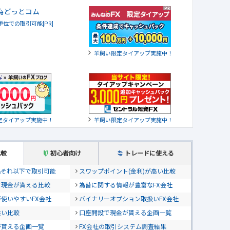
貨単位での取引可能[PR]
羊飼い限定タイアップ実施中！
定タイアップ実施中！
羊飼い限定タイアップ実施中！
比較
初心者向け
トレードに使える
位&それ以下で取引可能
スワップポイント(金利)が高い比較
て現金が貰える比較
為替に関する情報が豊富なFX会社
使いやすいFX会社
バイナリーオプション取扱いFX会社
狭い比較
口座開設で現金が貰える企画一覧
が貰える企画一覧
FX会社の取引システム調査結果