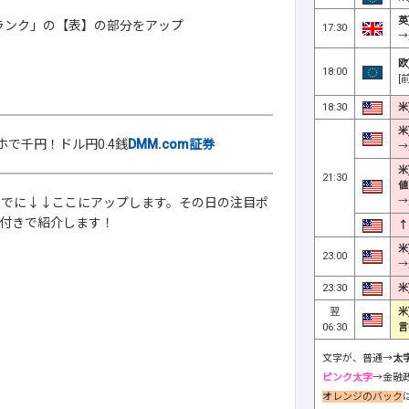
英
標ランク」の【表】の部分をアップ
17:30
→
欧
18:00
[
18:30
米
米
ホで千円！ドル円0.4銭
DMM.com証券
→
米
21:30
値
→
までに↓↓ここにアップします。その日の注目ポ
付きで紹介します！
↑
米
23:00
→
23:30
米
翌
米
06:30
言
文字が、普通→
太
ピンク太字
→金融
オレンジのバック