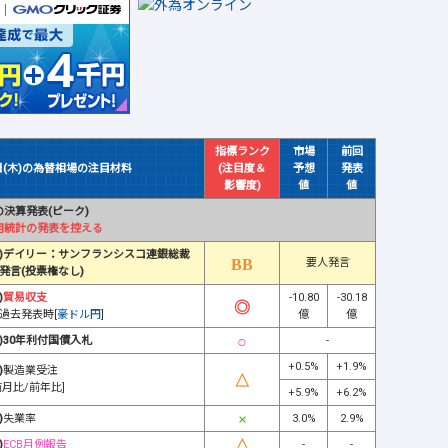
指標ランク
市場
前回
日(木)の為替相場の注目材料
(注目度＆
予想
発表
影響度)
値
値
決算発表(ピーク)
用統計の発表を控える
)デイリー：サンフランシスコ連銀総裁
要人発言
発言(投票権なし)
)
貿易収支
-10.80
-30.18
過去発表時[
豪ドル円
]
億
億
)30年利付国債入札
-
+0.5%
+1.9%
)
製造業受注
前月比/前年比]
+5.9%
+6.2%
)
失業率
3.0%
2.9%
)
ECB月例報告
-
-