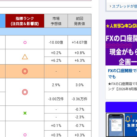
スプレッドが
指標ランク
市場
前回
(注目度＆影響度)
予想値
発表値
○
-10.00億
+14.07億
+0.2%
+0.8%
△
+6.2%
+6.3%
◎
FXの口座開設
-
-
でも
★FXの口座開設で
2.9%
3.0%
ング【2026年8月
◎
-3.00万件
-3.36万件
-
-0.7%
×
-
-2.3%
+0.1%
-0.7%
○
+0.3%
+0.3%