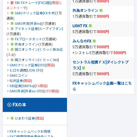
1万通貨取引で
3000円
SBI FXトレード[FX口座]
(
開設と
エントリー
で)
外為オンライン
GMOクリック証券[FXネオ]
(1万
1万通貨取引で
3000円
通貨)
GMO外貨[外貨ex]
(1万通貨)
LIGHT FX
アイネット証券[ループイフダン]
5万通貨取引で
3000円
(1万通貨)
FXブロードネット
(1万通貨)
みんなのFX
外為オンライン
(1万通貨)
5万通貨取引で
5000円
岡三オンライン[くりっく株365]
+シストレ5万通貨取引で
5000円
(
入金
)
岡三オンライン[くりっく365]
セントラル短資ＦＸ[ダイレクトプ
GMOクリック証券[CFD]
(
開設
)
ラス]
ヒロセ通商[LION CFD]
5万通貨取引で
3000円
GMOコイン
松井証券
(
開設
)
FXキャッシュバック企画一覧はこち
SBI証券[SBIFXα]
(
FX開設
)
ら
GMO外貨[外貨ex CFD]
(
CFD開設
)
FXの本
ひまわり証券
(
開設
)
FXキャッシュバックお得順
FX口座開設現金還元全リスト