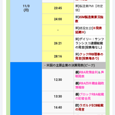
11/3
米)
製造業PMI【改定
23:45
(月)
値】
米)
ISM製造業景況指
24:00
数
米)
建設支出
(
※発表
-
延期※
)
米)デイリー：サンフ
26:21
ランシスコ連銀総裁
の発言(投票権なし)
米)
クックFRB理事の
28:16
発言(投票権あり)
・
米国の主要企業の決算発表(ピーク)
豪)
RBA政策金利
＆
声
明発表
12:30
豪)
RBA四半期金融政
策報告
豪)
ブロックRBA総裁
13:30
の記者会見
欧)
ラガルドECB総裁
16:40
の発言