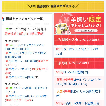
＼ FX口座開設で現金や本が貰える ／
最新キャッシュバック一覧
マークは羊飼いＦＸ限定特典
最新情報：8月3日11時に更新
開設や入金レベルでGet！
▼8月更新分
ゴールデンウェイジャパン
[FXTFMT4][FXTFGX]
3千円
岡三オンライン[くりっく株
ゴールデンウェイジャパン[商品
365]
CFD][商品KO]
SBI FXトレード[FX口座]
(
開設とエ
取引レベルでGet！
ントリー
)
外為ファイネスト
(
LINE登録と1千
5千円
Plus500JP証券[FX]
通貨
)
外為どっとコム[CFD]
[PR]
＋5千円
ゴールデンウェイジャ
▼7月更新分
パン[FXTFMT4][FXTFGX]
セントラル短資ＦＸ[ダイレク
4千円
GMOクリック証券[FXネ
トプラス]
オ]
外為どっとコム[らくらくFX積立]
(
開設とアンケート回答
)
5千円
三菱UFJ eスマート証券[三菱