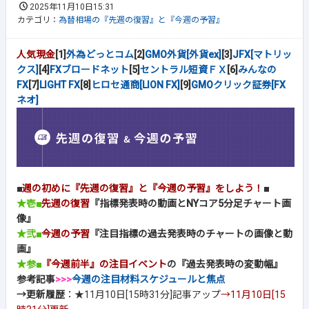
2025年11月10日15:31
カテゴリ：
為替相場の『先週の復習』と『今週の予習』
人気現金
[1]
外為どっとコム
[2]
GMO外貨[外貨ex]
[3]
JFX[マトリッ
クス]
[4]
FXブロードネット
[5]
セントラル短資ＦＸ
[6]
みんなの
FX
[7]
LIGHT FX
[8]
ヒロセ通商[LION FX]
[9]
GMOクリック証券[FX
ネオ]
■
週の初めに『先週の復習』と『今週の予習』をしよう！
■
★壱■
先週の復習
『指標発表時の動画とNYコア5分足チャート画
像』
★弐■
今週の予習
『注目指標の過去発表時のチャートの画像と動
画』
★参■
『今週前半』の注目イベント
の『過去発表時の変動幅』
参考記事
>>>
今週の注目材料スケジュールと焦点
→更新履歴
：★11月10日[15時31分]記事アップ
→11月10日[15