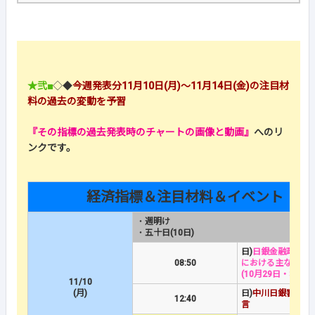
★弐■
◇◆
今週発表分11月10日(月)～11月14日(金)の注目材
料の過去の変動を予習
『その指標の過去発表時のチャートの画像と動画』
へのリ
ンクです。
経済指標＆注目材料＆イベント
・
週明け
・
五十日(10日)
日)
日銀金融政策決
08:50
における主な意見
(10月29日・30日
11/10
(月)
日)
中川日銀審議委
12:40
言