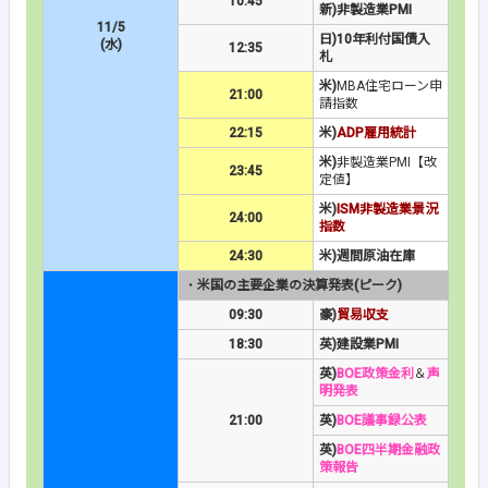
10:45
新)非製造業PMI
11/5
日)10年利付国債入
(水)
12:35
札
米)
MBA住宅ローン申
21:00
請指数
22:15
米)
ADP雇用統計
米)
非製造業PMI【改
23:45
定値】
米)
ISM非製造業景況
24:00
指数
24:30
米)週間原油在庫
・
米国の主要企業の決算発表(ピーク)
09:30
豪)
貿易収支
18:30
英)建設業PMI
英)
BOE政策金利
＆
声
明発表
21:00
英)
BOE議事録公表
英)
BOE四半期金融政
策報告