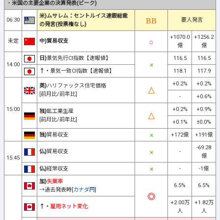
・
米国の主要企業の決算発表(ピーク)
米)ムサレム：セントルイス連銀総裁
06:30
要人発言
の発言(投票権なし)
+1070.0
+1256.2
未定
中)貿易収支
億
億
日)
景気先行CI指数【速報値】
116.5
116.5
14:00
↑・
景気一致CI指数【速報値】
118.1
117.9
+0.2%
+0.2%
英)
ハリファックス住宅価格
[前月比/前年比]
-
+0.6%
15:00
+0.2%
+0.9%
独)
鉱工業生産
[前月比/前年比]
+0.1%
±0.0%
独)
貿易収支
+172億
+191億
-69.28
仏)
貿易収支
-
億
15:45
仏)
経常収支
-
-1億
加)
失業率
6.5%
6.5%
→過去発表時[
カナダ円
]
+2.00万
+1.82万
↑・
雇用ネット変化
人
人