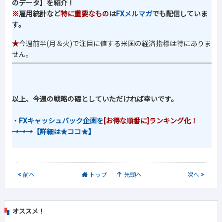
のデータ】を紹介！
※
雇用統計など
特に重要なもの
は
FXメルマガ
でも配信していま
す。
★
今週前半(月＆火)で注目に値する米国の経済指標は特にありま
せん。
以上、今週の戦略の礎としていただければ幸いです。
・
FXキャッシュバック企画を
[お得な順番に]ランキング化！
→→→【詳細は★ココ★】
前
へ
トップ
先頭へ
次
へ
オススメ！