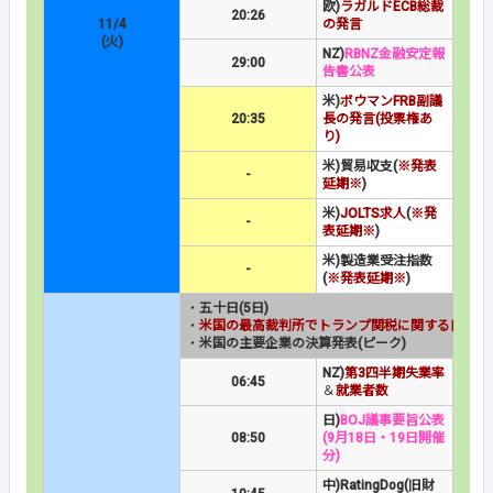
欧)
ラガルドECB総裁
20:26
11/4
の発言
(火)
NZ)
RBNZ金融安定報
29:00
告書公表
米)
ボウマンFRB副議
20:35
長の発言(投票権あ
り)
米)貿易収支(
※発表
-
延期※
)
米)
JOLTS求人
(
※発
-
表延期※
)
米)製造業受注指数
-
(
※発表延期※
)
・
五十日(5日)
・
米国の最高裁判所でトランプ関税に関する口頭弁
・
米国の主要企業の決算発表(ピーク)
NZ)
第3四半期失業率
06:45
＆
就業者数
日)
BOJ議事要旨公表
08:50
(9月18日・19日開催
分)
中)RatingDog(旧財