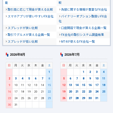
能
較
取引高に応じて現金が貰える比較
為替に関する情報が豊富なFX会社
スマホアプリが使いやすいFX会社
バイナリーオプション取扱いFX会
社
スプレッドが狭い比較
口座開設で現金が貰える企画一覧
取引でグルメが貰える企画一覧
FX会社の取引システム調査結果
スプレッドが低い比較
MT4が使えるFX会社一覧
2026年8月
2026年7月
日
月
火
水
木
金
土
日
月
火
水
木
金
土
1
1
2
3
4
2
3
4
5
6
7
8
5
6
7
8
9
10
11
9
10
11
12
13
14
15
12
13
14
15
16
17
18
16
17
18
19
20
21
22
19
20
21
22
23
24
25
23
24
25
26
27
28
29
26
27
28
29
30
31
30
31