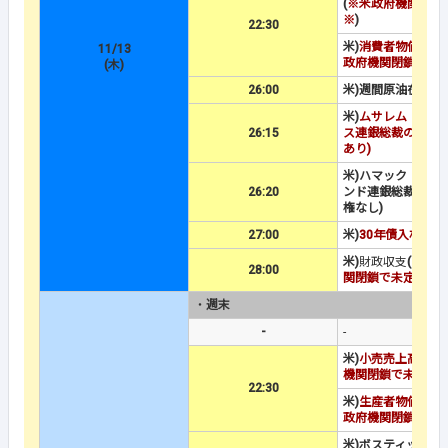
(
※米政府機関閉鎖
※
)
22:30
米)
消費者物価指数
(
11/13
政府機関閉鎖で未
(木)
26:00
米)週間原油在庫
米)
ムサレム：セン
26:15
ス連銀総裁の発言(
あり)
米)ハマック：クリ
26:20
ンド連銀総裁の発言
権なし)
27:00
米)
30年債入札
米)
財政収支
(
※米政
28:00
関閉鎖で未定※
)
・
週末
-
-
米)
小売売上高
(
※米
機関閉鎖で未定※
)
22:30
米)
生産者物価指数
(
政府機関閉鎖で未
米)ボスティック：