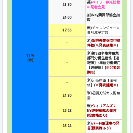
英)
ベイリーBOE総裁
21:30
の記者会見
加)Ivey購買部協会指
24:00
数
米)
チャレンジャー人
17:56
員削減予定数
米)
新規失業保険申請
-
件数
(
※発表延期※
)
米)第3四半期非農業
11/6
部門労働生産性【速
(木)
-
報値】
/
単位労働費用
【速報値】(
※発表延
期※
)
米)
卸売在庫【確報
-
値】
(
※発表延期※
)
米)
週間天然ガス貯蔵
24:30
量
米)
ウィリアムズ：
25:23
NY連銀総裁の発言
(投票権あり)
米)
バーFRB理事の発
25:24
言(投票権あり)