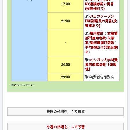
17:00
NY連銀総裁の発言
(投票権あり)
米)
ジェファーソン
21:00
FRB副議長の発言(投
票権あり)
米)
雇用統計
：
非農業
部門雇用者数
/
失業
-
率
/
製造業雇用者数
/
平均時給
(
※発表延期
※
)
米)
ミシガン大学消費
24:00
者信頼感指数【速報
値】
29:00
米)
消費者信用残高
先週の相場を、↑で復習
今週の相場を、↓で予習