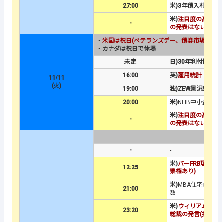
27:00
米)3年債入札
米)
注目度の高い経
-
の発表はない
・
米国は祝日(ベテランズデー、債券市場は休
・
カナダは祝日で休場
未定
日)30年利付国債入
16:00
英)
雇用統計
11/11
(火)
19:00
独)ZEW景況感調査
20:00
米)
NFIB中小企業
米)
注目度の高い経
-
の発表はない
-
-
-
米)
バーFRB理事の
12:25
票権あり)
米)
MBA住宅ローン
21:00
数
米)
ウィリアムズ：N
23:20
総裁の発言(投票権