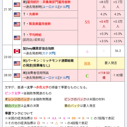
米)
雇用統計
：
非農業部門雇用者数
+8.0万
+5.7万
→過去発表時[
ユーロドル
][
ドル円
]
人
人
21:30
↑・
失業率
4.2%
4.2%
+0.4万
+0.3万
↑・
製造業雇用者数
人
人
+0.3%
+0.3%
↑・
平均時給
[前月比/前年比]
+3.5%
+3.5%
加)Ivey購買部協会指数
-
56.2
→過去発表時[
カナダ円
]
23:00
米)バーキン：リッチモンド連銀総裁
要人発言
の発言(投票権なし)
米)
消費者信用残高
+118.50
28:00
-1.82億
→過去発表時[
ユーロドル
][
ドル円
]
億
文字が、普通→
太字
→
赤色太字
の順番で重要なものになる。
ピンク太字
→金融政策関連のもの
オレンジのバック
は金融政策関連
ピンクのバック
は米国の材料
緑のバック
は企業の決算
黄のバック
は要人発言
重要ランクについて
※米国の経済指標は
→
→
→
→
→
→
の7段階で表記
※その他の経済指標は
→
→
→
の4段階で表記