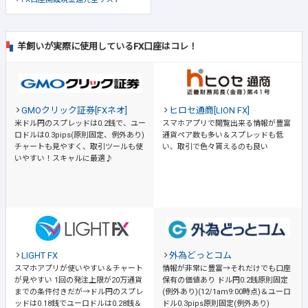
羊飼いが実際に使用しているFX口座はコレ！
GMOクリック証券[FXネオ]
ヒロセ通商[LION FX]
米ドル円のスプレッドは0.2銭で、ユー
スマホアプリで閲覧出来る情報が豊富
ロドルは0.3pips(原則固定、例外あり)
通貨ペア数も多い＆スプレッドも低
チャートも見やすく、取引ツールも使
い、取引で色々貰えるのも良い
いやすい！スキャルに最適♪
LIGHT FX
外為どっとコム
スマホアプリが使いやすい＆チャート
情報が非常に豊富→それだけでも口座
が見やすい
1回の発注上限が20万通貨
保有の価値あり
ドル円0.2銭原則固定
までの条件付きだが→ドル円のスプレ
(例外あり)(12/1am9:00時点)＆ユーロ
ッドは0.18銭でユーロドルは0.28銭＆
ドル0.3pips原則固定(例外あり)