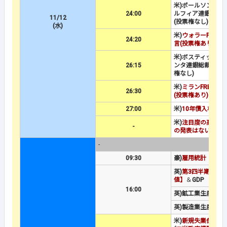
米)ポールソン：フ
24:00
ルフィア連銀総裁
11/12
(投票権なし)
(水)
米)
ウォラーFRB理
24:20
言(投票権あり)
米)ボスティック：
26:15
ンタ連銀総裁の発言
権なし)
米)
ミランFRB理事
26:30
(投票権あり)
27:00
米)
10年債入札
米)
注目度の高い経
-
の発表はない
-
09:30
豪)
雇用統計
英)
第3四半期GDP
値】
＆
GDP
16:00
英)鉱工業生産
英)製造業生産高
米)
新規失業保険申