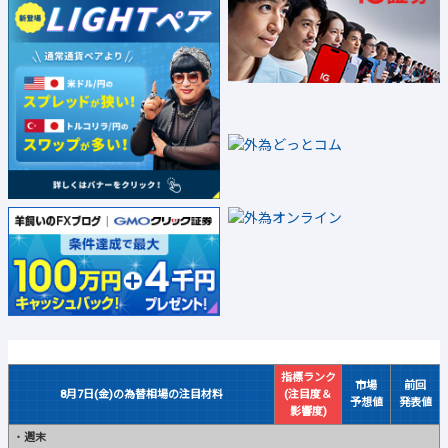
指標ランク
市場
前回
8月7日(金)の為替相場の注目材料
(注目度＆
予想値
発表値
影響度)
・
週末