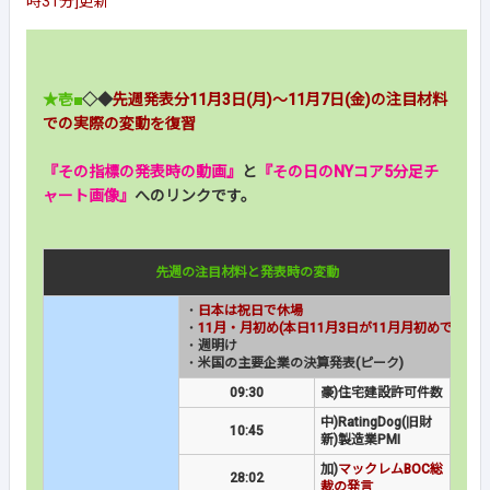
時31分]更新
★壱■
◇◆
先週発表分11月3日(月)～11月7日(金)の注目材料
での実際の変動を復習
『その指標の発表時の動画』
と
『その日のNYコア5分足チ
ャート画像』
へのリンクです。
先週の注目材料と発表時の変動
・
日本は祝日で休場
・
11月・月初め(本日11月3日が11月月初めでの最
・
週明け
・
米国の主要企業の決算発表(ピーク)
09:30
豪)住宅建設許可件数
中)RatingDog(旧財
10:45
新)製造業PMI
加)
マックレムBOC総
28:02
裁の発言