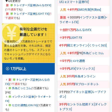
▼6月更新分
UFJ eスマート証券FX]
トレイダーズ証券[みんなのFX]
(
1千通貨
でも)
＋4千円
GMO外貨[外貨ex]
トレイダーズ証券[LIGHT FX]
(
1
＋3000円
インヴァスト証券[ト
千通貨
でも)
ライオートFX]
有利な企画だけを
＋合計1万円
みんなのFX
厳選しています！
＋3千円
LIGHT FX
※基本的に、1万通貨のトレードまでで
4千円
岡三オンライン[くりっく365]
貰える企画を対象。それ以外は、規定
の量のトレードをしても、スプレッド
＋8千円
[PR]
外為どっとコム
でキャッシュバックがマイナスになら
ないモノを掲載。
＋5千円
ヒロセ通商
1万円以上
＋5千円
JFX[マトリックス]
3千円
外為オンライン
トレイダーズ証券[みんなの
FX]
(
1千通貨
でも)
3千円
FXブロードネット
外為どっとコム
(1万通貨でも)
3千円分
アイネット証券[ループイフ
[PR]
ダン]
インヴァスト証券[トライオート
FX]
3千円
セントラル短資ＦＸ[ダイレク
ヒロセ通商[LION FX]
(1万通貨で
トプラス]
も)