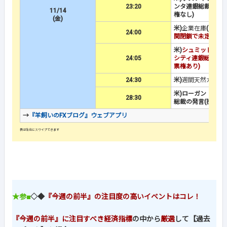
23:20
ンタ連銀総裁の発言
11/14
権なし)
(金)
米)
企業在庫
(
※米政
24:00
関閉鎖で未定※
)
米)
シュミッド：カ
24:05
シティ連銀総裁の発
票権あり)
24:30
米)
週間天然ガス貯
米)ローガン：ダラ
28:30
総裁の発言(投票権
→
『羊飼いのFXブログ』ウェブアプリ
★参■
◇◆
『今週の前半』の注目度の高いイベントはコレ！
『今週の前半』に注目すべき経済指標
の中から
厳選
して【過去