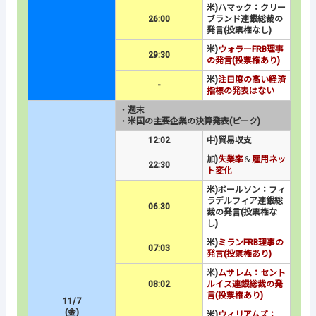
米)ハマック：クリー
26:00
ブランド連銀総裁の
発言(投票権なし)
米)
ウォラーFRB理事
29:30
の発言(投票権あり)
米)
注目度の高い経済
-
指標の発表はない
・
週末
・
米国の主要企業の決算発表(ピーク)
12:02
中)貿易収支
加)
失業率
＆
雇用ネッ
22:30
ト変化
米)ポールソン：フィ
ラデルフィア連銀総
06:30
裁の発言(投票権な
し)
米)
ミランFRB理事の
07:03
発言(投票権あり)
米)
ムサレム：セント
08:02
ルイス連銀総裁の発
言(投票権あり)
11/7
(金)
米)
ウィリアムズ：