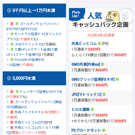
5千円以上→1万円未満
ゴールデンウェイジャパン
[FXTFMT4][FXTFGX]
セントラル短資ＦＸ[ダイレクト
2026年8月3日更新
プラス]
(
1千通貨
でも)
外為どっとコム
[PR]
JFX[マトリックス]
(1万通貨)
1万通貨で
5000円
三菱UFJ eスマート証券[三菱
UFJ eスマート証券FX]
(1万通貨)
らくらくFX積立1回取引で
3000円
Plus500JP証券[FX]
GMO外貨[外貨ex]
IG証券
(
1千通貨
)
1万通貨取引で
4000円
5,000円未満
GMOクリック証券[FXネオ]
1万通貨取引で
4000円
トレイダーズ証券[LIGHT FX]
JFX[マトリックス]
(
1千通貨
でも)
1万通貨取引で
5000円
ゴールデンウェイジャパン[商品
CFD][商品KO]
ヒロセ通商
外為ファイネスト
(
LINE登録と1
1万通貨取引で
5000円
千通貨
)
+のりかえ10万通貨取引で
2000円
外為どっとコム[CFD]
[PR]
外為どっとコム[らくらくFX積
FXブロードネット
立]
(
開設とアンケート回答
)