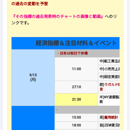
の過去の変動を予習
『その指標の過去発表時のチャートの画像と動画』
へのリ
ンクです。
経済指標＆注目材料＆イベント
・
日本は祝日で休場
中)鉱工業生産
11:00
中)小売売上高
9/15
中)固定資産投資
(月)
欧)
ラガルドECB総
27:10
言
米)NY連銀製造業
21:30
数
-
15:00
英)
雇用統計
18:00
独)ZEW景況感調査