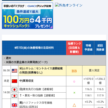
指標ランク
市場
前回
8月7日(金)の為替相場の注目材料
(注目度＆
予想値
発表値
影響度)
・
週末
・
米国の主要企業の決算発表(ピーク)
米)ムサレム：セントルイス連銀総裁
06:30
要人発言
の発言(投票権なし)
+1070.0
+1256.2
未定
中)貿易収支
億
億
日)
景気先行CI指数【速報値】
116.5
116.5
14:00
↑・
景気一致CI指数【速報値】
118.1
117.9
+0.2%
+0.2%
英)
ハリファックス住宅価格
[前月比/前年比]