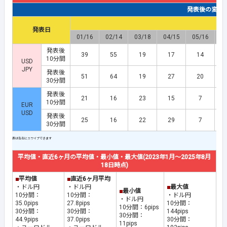
発表後の変動幅(
発表日
01/16
02/14
03/18
04/15
05/16
0
発表後
39
55
19
17
14
10分間
USD
JPY
発表後
51
64
19
27
20
30分間
発表後
21
16
23
15
7
10分間
EUR
USD
発表後
25
16
22
29
7
30分間
平均値・直近6ヶ月の平均値・最小値・最大値(2023年1月～2025年8月
18日時点)
■
平均値
■
直近6ヶ月平均
・ドル円
・ドル円
■
最大値
■
最小値
10分間：
10分間：
・ドル円
・ドル円
35.0pips
27.8pips
10分間：
10分間：6pips
30分間：
30分間：
144pips
30分間：
44.9pips
37.0pips
30分間：
11pips