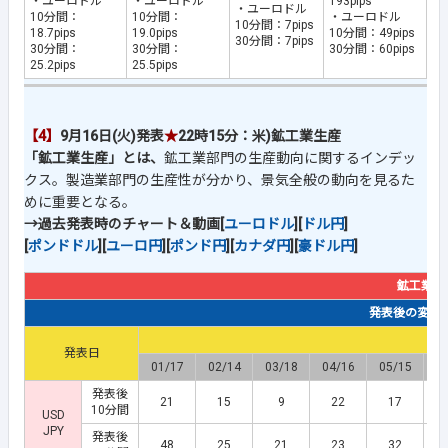
・ユーロドル
・ユーロドル
193pips
・ユーロドル
10分間：
10分間：
・ユーロドル
10分間：7pips
18.7pips
19.0pips
10分間：49pips
30分間：7pips
30分間：
30分間：
30分間：60pips
25.2pips
25.5pips
【4】
9月16日(火)発表
★
22時15分：米)鉱工業生産
「鉱工業生産」とは、
鉱工業部門の生産動向に関するインデッ
クス。製造業部門の生産性が分かり、景気全般の動向を見るた
めに重要となる。
→過去発表時のチャート＆動画[
ユーロドル
][
ドル円
]
[
ポンドドル
][
ユーロ円
][
ポンド円
][
カナダ円
][
豪ドル円
]
鉱工業生
発表後の変動幅(
発表日
01/17
02/14
03/18
04/16
05/15
0
発表後
21
15
9
22
17
10分間
USD
JPY
発表後
48
25
21
23
32