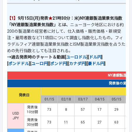
【1】
9月15日(月)発表
★
21時30分：米)NY連銀製造業景気指数
「NY連銀製造業景気指数」とは、
ニューヨーク地区における約
200の製造業の経営者に対して、仕入価格・販売価格・新規受
注・雇用者数など11項目について調査し指数化したもの。フィ
ラデルフィア連銀製造業景気指数とISM製造業景況指数を占うた
めの先行指数としても注目される。
→過去発表時のチャート＆動画[
ユーロドル
][
ドル円
]
[
ポンドドル
][
ユーロ円
][
ポンド円
][
カナダ円
][
豪ドル円
]
NY連銀製造業
発表後の変動幅(
発表日
01/15
02/18
03/17
04/15
05/15
0
発表後
73
8
57
17
29
10分間
USD
JPY
発表後
73
11
65
27
63
30分間