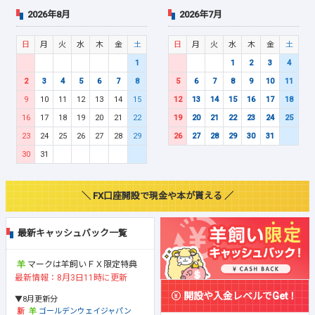
2026年8月
2026年7月
日
月
火
水
木
金
土
日
月
火
水
木
金
土
1
1
2
3
4
2
3
4
5
6
7
8
5
6
7
8
9
10
11
9
10
11
12
13
14
15
12
13
14
15
16
17
18
16
17
18
19
20
21
22
19
20
21
22
23
24
25
23
24
25
26
27
28
29
26
27
28
29
30
31
30
31
＼ FX口座開設で現金や本が貰える ／
最新キャッシュバック一覧
マークは羊飼いＦＸ限定特典
最新情報：8月3日11時に更新
開設や入金レベルでGet！
▼8月更新分
ゴールデンウェイジャパン