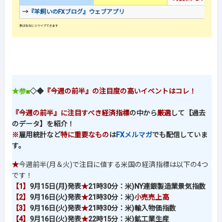
→
『羊飼いのFXブログ』ウェブアプリ
★参■
◇◆
『今週の前半』の注目度の高いイベントはコレ！
『今週の前半』に注目すべき経済指標
の中から
厳選
して【過去
のデータ】を紹介！
※
雇用統計など
特に重要なもの
は
FXメルマガ
でも配信していま
す。
★
今週前半(月＆火)で注目に値する米国の経済指標は以下の4つ
です！
【1】
9月15日(月)発表
★
21時30分：米)NY連銀製造業景気指数
【2】
9月16日(火)発表
★
21時30分：米)
小売売上高
【3】
9月16日(火)発表
★
21時30分：米)輸入物価指数
【4】
9月16日(火)発表
★
22時15分：米)鉱工業生産