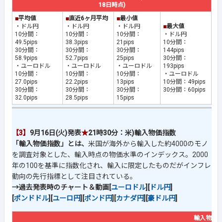
18日時点)
■
平均値
■
直近6ヶ月平均
■
最小値
・ドル円
・ドル円
・ドル円
■
最大値
10分間：
10分間：
10分間：
・ドル円
49.5pips
38.3pips
21pips
10分間：
30分間：
30分間：
30分間：
144pips
58.9pips
52.7pips
25pips
30分間：
・ユーロドル
・ユーロドル
・ユーロドル
193pips
10分間：
10分間：
10分間：
・ユーロドル
27.0pips
22.2pips
13pips
10分間：49pips
30分間：
30分間：
30分間：
30分間：60pips
32.0pips
28.5pips
15pips
【3】
9月16日(火)発表
★
21時30分：米)輸入物価指数
「輸入物価指数」とは、
米国が海外から輸入した約4000のモノ
を調査対象とした、輸入時点の物価水準のインデックス。2000
年の100を基準に指数化され、輸入に限定したものだがインフレ
動向の先行指標として注目されている。
→過去発表時のチャート＆動画[
ユーロドル
][
ドル円
]
[
ポンドドル
][
ユーロ円
][
ポンド円
][
カナダ円
][
豪ドル円
]
輸入物価