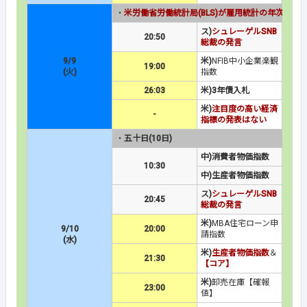
・
米労働省労働統計局(BLS)が雇用統計の年次改定の
ス)
シュレーゲルSNB
20:50
総裁の発言
9/9
米)
NFIB中小企業楽観
19:00
(火)
指数
26:03
米)3年債入札
米)
注目度の高い経済
-
指標の発表はない
・
五十日(10日)
中)消費者物価指数
10:30
中)生産者物価指数
ス)
シュレーゲルSNB
20:45
総裁の発言
米)
MBA住宅ローン申
9/10
20:00
請指数
(水)
米)
生産者物価指数
＆
21:30
【コア】
米)
卸売在庫【確報
23:00
値】