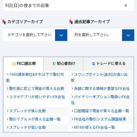
9日(日)の夜までの記事
カテゴリアーカイブ
過去記事アーカイブ
FX口座比較
初心者向け
トレードに使える
1000通貨単位&それ以下で取引可
スワップポイント(金利)が高い比
能
較
取引高に応じて現金が貰える比較
為替に関する情報が豊富なFX会社
スマホアプリが使いやすいFX会社
バイナリーオプション取扱いFX会
社
スプレッドが狭い比較
口座開設で現金が貰える企画一覧
取引でグルメが貰える企画一覧
FX会社の取引システム調査結果
スプレッドが低い比較
MT4が使えるFX会社一覧