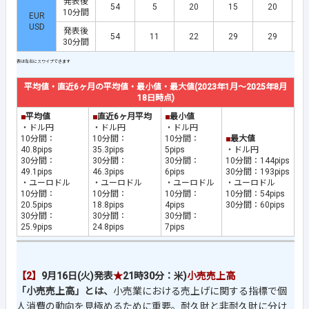
発表後
54
5
20
15
20
10分間
EUR
USD
発表後
54
11
22
29
29
30分間
平均値・直近6ヶ月の平均値・最小値・最大値(2023年1月～2025年8月
18日時点)
■
平均値
■
直近6ヶ月平均
■
最小値
・ドル円
・ドル円
・ドル円
10分間：
10分間：
10分間：
■
最大値
40.8pips
35.3pips
5pips
・ドル円
30分間：
30分間：
30分間：
10分間：144pips
49.1pips
46.3pips
6pips
30分間：193pips
・ユーロドル
・ユーロドル
・ユーロドル
・ユーロドル
10分間：
10分間：
10分間：
10分間：54pips
20.5pips
18.8pips
4pips
30分間：60pips
30分間：
30分間：
30分間：
25.9pips
24.8pips
7pips
【2】
9月16日(火)発表
★
21時30分：米)
小売売上高
「小売売上高」とは、
小売業における売上げに関する指標で個
人消費の動向を見極めるために重要。耐久財と非耐久財に分け