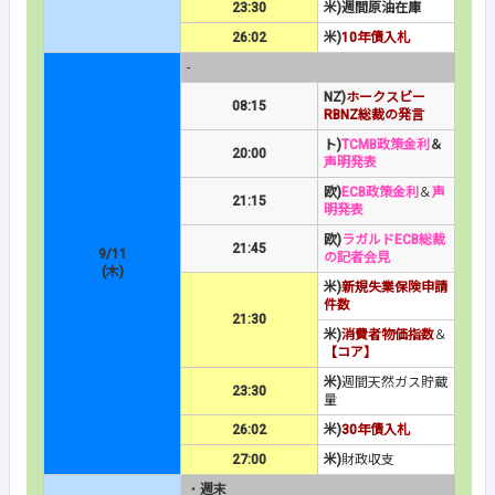
23:30
米)週間原油在庫
26:02
米)
10年債入札
-
NZ)
ホークスビー
08:15
RBNZ総裁の発言
ト)
TCMB政策金利
＆
20:00
声明発表
欧)
ECB政策金利
＆
声
21:15
明発表
欧)
ラガルドECB総裁
21:45
9/11
の記者会見
(木)
米)
新規失業保険申請
件数
21:30
米)
消費者物価指数
＆
【コア】
米)
週間天然ガス貯蔵
23:30
量
26:02
米)
30年債入札
27:00
米)
財政収支
・
週末