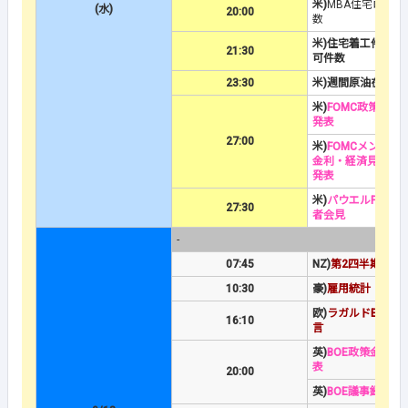
米)
MBA住宅ローン
(水)
20:00
数
米)住宅着工件数
/
建
21:30
可件数
23:30
米)週間原油在庫
米)
FOMC政策金利
発表
27:00
米)
FOMCメンバー
金利・経済見通し(S
発表
米)
パウエルFRB議
27:30
者会見
-
07:45
NZ)
第2四半期GDP
10:30
豪)
雇用統計
欧)
ラガルドECB総
16:10
言
英)
BOE政策金利
＆
表
20:00
英)
BOE議事録公表