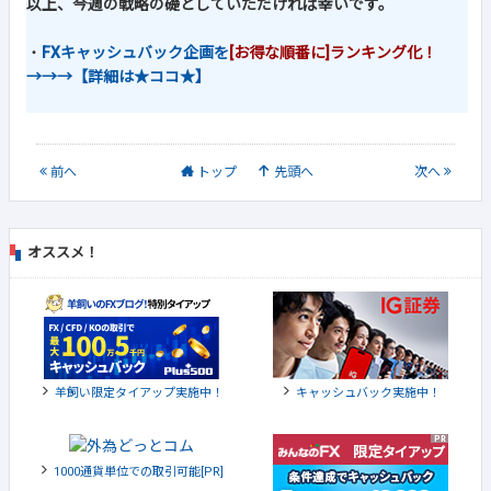
以上、今週の戦略の礎としていただければ幸いです。
・
FXキャッシュバック企画を
[お得な順番に]ランキング化！
→→→【詳細は★ココ★】
前
へ
トップ
先頭へ
次
へ
オススメ！
羊飼い限定タイアップ実施中！
キャッシュバック実施中！
1000通貨単位での取引可能[PR]