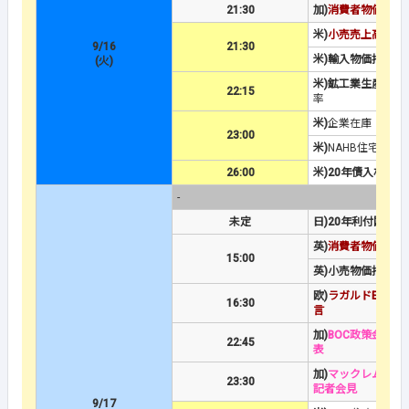
21:30
加)
消費者物価指数
米)
小売売上高
9/16
21:30
米)輸入物価指数
(火)
米)鉱工業生産
/設
22:15
率
米)
企業在庫
23:00
米)
NAHB住宅市場
26:00
米)20年債入札
-
未定
日)20年利付国債入
英)
消費者物価指数
15:00
英)小売物価指数
欧)
ラガルドECB総
16:30
言
加)
BOC政策金利
＆
22:45
表
加)
マックレムBOC
23:30
記者会見
9/17