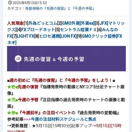
2025年9月15日15:32
カテゴリ：
為替相場の『先週の復習』と『今週の予習』
人気現金
[1]
外為どっとコム
[2]
GMO外貨[外貨ex]
[3]
JFX[マトリッ
クス]
[4]
FXブロードネット
[5]
セントラル短資ＦＸ
[6]
みんなの
FX
[7]
LIGHT FX
[8]
ヒロセ通商[LION FX]
[9]
GMOクリック証券[FX
ネオ]
■
週の初めに『先週の復習』と『今週の予習』をしよう！
■
★壱■
先週の復習
『指標発表時の動画とNYコア5分足チャート画
像』
★弐■
今週の予習
『注目指標の過去発表時のチャートの画像と動
画』
★参■
『今週前半』の注目イベント
の『過去発表時の変動幅』
参考記事
>>>
今週の注目材料スケジュールと焦点
→更新履歴
：★9月15日[15時30分]記事アップ
→9月15日[15時