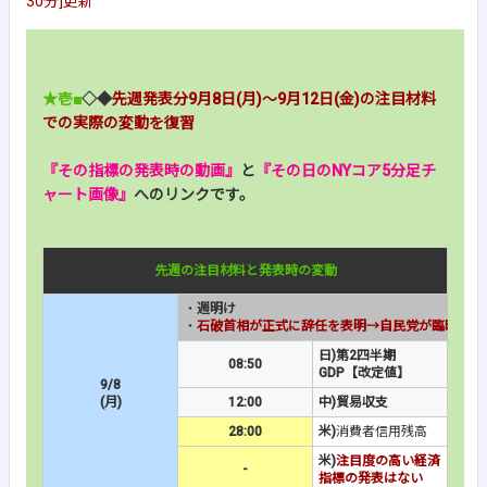
30分]更新
★壱■
◇◆
先週発表分9月8日(月)～9月12日(金)の注目材料
での実際の変動を復習
『その指標の発表時の動画』
と
『その日のNYコア5分足チ
ャート画像』
へのリンクです。
先週の注目材料と発表時の変動
・
週明け
・
石破首相が正式に辞任を表明→自民党が臨時総裁
日)第2四半期
08:50
GDP【改定値】
9/8
(月)
12:00
中)貿易収支
28:00
米)
消費者信用残高
米)
注目度の高い経済
-
指標の発表はない