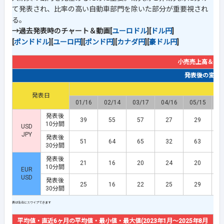
て発表され、比率の高い自動車部門を除いた部分が重要視され
る。
→過去発表時のチャート＆動画[
ユーロドル
][
ドル円
]
[
ポンドドル
][
ユーロ円
][
ポンド円
][
カナダ円
][
豪ドル円
]
小売売上高＆【
発表後の変動幅(
発表日
01/16
02/14
03/17
04/16
05/15
0
発表後
39
55
57
27
29
10分間
USD
JPY
発表後
51
64
65
32
63
30分間
発表後
21
16
20
24
20
10分間
EUR
USD
発表後
25
16
22
25
29
30分間
平均値・直近6ヶ月の平均値・最小値・最大値(2023年1月～2025年8月