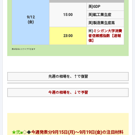
英)GDP
15:00
英)鉱工業生産
9/12
(金)
英)製造業生産高
米)
ミシガン大学消費
23:00
者信頼感指数【速報
値】
先週の相場を、↑で復習
今週の相場を、↓で予習
★弐■
◇◆
今週発表分9月15日(月)～9月19日(金)の注目材料