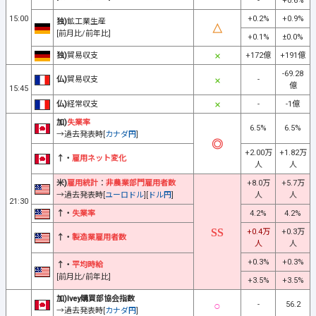
-
+0.6%
15:00
+0.2%
+0.9%
独)
鉱工業生産
[前月比/前年比]
+0.1%
±0.0%
独)
貿易収支
+172億
+191億
-69.28
仏)
貿易収支
-
億
15:45
仏)
経常収支
-
-1億
加)
失業率
6.5%
6.5%
→過去発表時[
カナダ円
]
+2.00万
+1.82万
↑・
雇用ネット変化
人
人
米)
雇用統計
：
非農業部門雇用者数
+8.0万
+5.7万
→過去発表時[
ユーロドル
][
ドル円
]
人
人
21:30
↑・
失業率
4.2%
4.2%
+0.4万
+0.3万
↑・
製造業雇用者数
人
人
+0.3%
+0.3%
↑・
平均時給
[前月比/前年比]
+3.5%
+3.5%
加)Ivey購買部協会指数
-
56.2
→過去発表時[
カナダ円
]