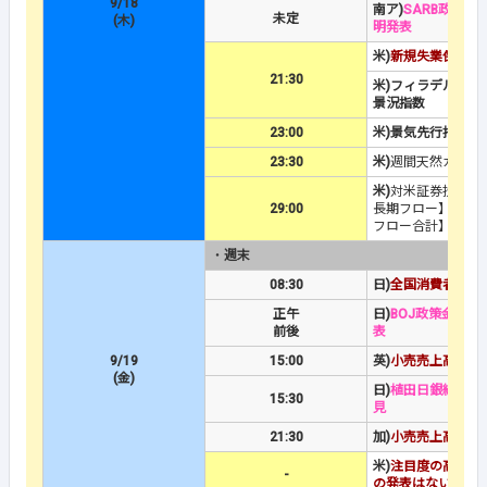
9/18
南ア)
SARB政策金
未定
(木)
明発表
米)
新規失業保険申
21:30
米)フィラデルフィ
景況指数
23:00
米)景気先行指数
23:30
米)
週間天然ガス貯
米)
対米証券投資【
29:00
長期フロー】＆【
フロー合計】
・
週末
08:30
日)
全国消費者物価
正午
日)
BOJ政策金利
＆
前後
表
9/19
15:00
英)
小売売上高
(金)
日)
植田日銀総裁の
15:30
見
21:30
加)
小売売上高
米)
注目度の高い経
-
の発表はない