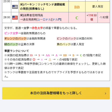
23:00
米)バーキン：リッチモンド連銀総裁
要人発言
の発言(投票権なし)
米)
消費者信用残高
+118.50
28:00
-1.82億
→過去発表時[
ユーロドル
][
ドル円
]
億
文字が、普通→
太字
→
赤色太字
の順番で重要なものになる。
ピンク太字
→金融政策関連のもの
オレンジのバック
は金融政策関連
ピンクのバック
は米国の材料
緑のバック
は企業の決算
黄のバック
は要人発言
重要ランクについて
※米国の経済指標は
→
→
→
→
→
→
の7段階で表記
※その他の経済指標は
→
→
→
の4段階で表記
※15時～20時に市場予想値(コンセンサス)の最新の数値をチェックし、更新した数
値は赤字で表記
※ランクは重要度や注目度を表すものでサプライズを予想するものではありませ
ん。
本日の注目為替相場をもっと詳しく