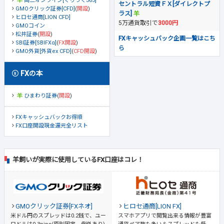
岡三オンライン[くりっく365]
セントラル短資ＦＸ[ダイレクトプ
GMOクリック証券[CFD]
(
開設
)
ラス]
ヒロセ通商[LION CFD]
5万通貨取引で
3000円
GMOコイン
松井証券
(
開設
)
FXキャッシュバック企画一覧はこち
SBI証券[SBIFXα]
(
FX開設
)
ら
GMO外貨[外貨ex CFD]
(
CFD開設
)
FXの本
ひまわり証券
(
開設
)
FXキャッシュバックお得順
FX口座開設現金還元全リスト
羊飼いが実際に使用しているFX口座はコレ！
GMOクリック証券[FXネオ]
ヒロセ通商[LION FX]
米ドル円のスプレッドは0.2銭で、ユー
スマホアプリで閲覧出来る情報が豊富