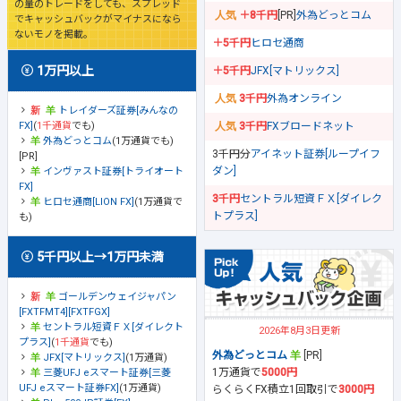
の量のトレードをしても、スプレッド
＋8千円
[PR]
外為どっとコム
でキャッシュバックがマイナスになら
ないモノを掲載。
＋5千円
ヒロセ通商
1万円以上
＋5千円
JFX[マトリックス]
3千円
外為オンライン
トレイダーズ証券[みんなの
FX]
(
1千通貨
でも)
3千円
FXブロードネット
外為どっとコム
(1万通貨でも)
3千円分
アイネット証券[ループイフ
[PR]
ダン]
インヴァスト証券[トライオート
FX]
3千円
セントラル短資ＦＸ[ダイレク
ヒロセ通商[LION FX]
(1万通貨で
トプラス]
も)
5千円以上→1万円未満
ゴールデンウェイジャパン
[FXTFMT4][FXTFGX]
セントラル短資ＦＸ[ダイレクト
2026年8月3日更新
プラス]
(
1千通貨
でも)
外為どっとコム
[PR]
JFX[マトリックス]
(1万通貨)
1万通貨で
5000円
三菱UFJ eスマート証券[三菱
UFJ eスマート証券FX]
(1万通貨)
らくらくFX積立1回取引で
3000円