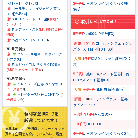
[FXTFMT4][FXTFGX]
3千円
岡三オンライン[くりっく株
ゴールデンウェイジャパン[商品
365]
CFD][商品KO]
SBI FXトレード[FX口座]
(
開設とエ
取引レベルでGet！
ントリー
)
外為ファイネスト
(
LINE登録と1千
5千円
Plus500JP証券[FX]
通貨
)
外為どっとコム[CFD]
[PR]
＋5千円
ゴールデンウェイジャ
▼7月更新分
パン[FXTFMT4][FXTFGX]
セントラル短資ＦＸ[ダイレク
4千円
GMOクリック証券[FXネ
トプラス]
オ]
外為どっとコム[らくらくFX積立]
(
開設とアンケート回答
)
5千円
三菱UFJ eスマート証券[三菱
▼6月更新分
UFJ eスマート証券FX]
トレイダーズ証券[みんなのFX]
(
1千通貨
でも)
＋4千円
GMO外貨[外貨ex]
トレイダーズ証券[LIGHT FX]
(
1
＋3000円
インヴァスト証券[ト
千通貨
でも)
ライオートFX]
有利な企画だけを
＋合計1万円
みんなのFX
厳選しています！
＋3千円
LIGHT FX
※基本的に、1万通貨のトレードまでで
4千円
岡三オンライン[くりっく365]
貰える企画を対象。それ以外は、規定