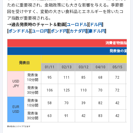
ために重要視され、金融政策にも大きな影響を与える。季節要
因を受けやすく、変動の大きい食料品とエネルギーを除いたコ
ア指数が重要視される。
→過去発表時のチャート＆動画[
ユーロドル
][
ドル円
]
[
ポンドドル
][
ユーロ円
][
ポンド円
][
カナダ円
]
[豪ドル円
]
消費者物価指数
発表後の変動幅(
発表日
01/11
02/13
03/12
04/10
05/15
0
発表後
95
111
85
68
72
10分間
USD
JPY
発表後
106
125
110
70
72
30分間
発表後
58
70
39
82
42
10分間
EUR
USD
発表後
63
91
42
83
42
30分間