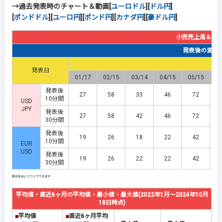
→過去発表時のチャート＆動画[
ユーロドル
][
ドル円
]
[
ポンドドル
][
ユーロ円
][
ポンド円
][
カナダ円
][
豪ドル円
]
小売売上高＆【
発表後の変動幅(
発表日
01/17
02/15
03/14
04/15
05/15
0
発表後
27
58
33
46
72
10分間
USD
JPY
発表後
27
58
42
46
72
30分間
発表後
19
26
18
22
42
10分間
EUR
USD
発表後
19
26
22
22
42
30分間
平均値・直近6ヶ月の平均値・最小値・最大値(2022年1月～2024年10月
18日時点)
■
平均値
■
直近6ヶ月平均