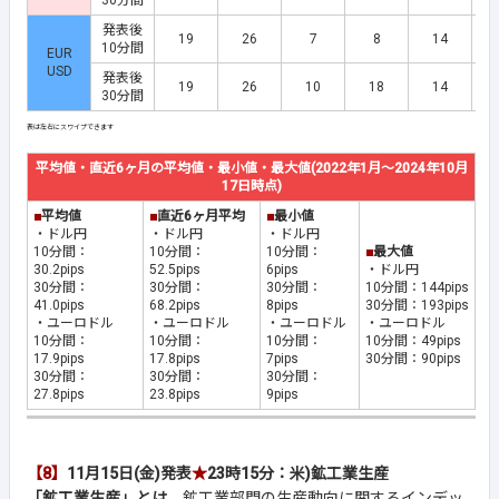
30分間
発表後
19
26
7
8
14
10分間
EUR
USD
発表後
19
26
10
18
14
30分間
平均値・直近6ヶ月の平均値・最小値・最大値(2022年1月～2024年10月
17日時点)
■
平均値
■
直近6ヶ月平均
■
最小値
・ドル円
・ドル円
・ドル円
10分間：
10分間：
10分間：
■
最大値
30.2pips
52.5pips
6pips
・ドル円
30分間：
30分間：
30分間：
10分間：144pips
41.0pips
68.2pips
8pips
30分間：193pips
・ユーロドル
・ユーロドル
・ユーロドル
・ユーロドル
10分間：
10分間：
10分間：
10分間：49pips
17.9pips
17.8pips
7pips
30分間：90pips
30分間：
30分間：
30分間：
27.8pips
23.8pips
9pips
【8】
11月15日(金)発表
★
23時15分：米)鉱工業生産
「鉱工業生産」とは、
鉱工業部門の生産動向に関するインデッ