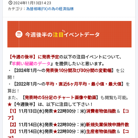
2024年11月13日14:23
カテゴリ：
為替相場(FX)の為の経済指標
【今週の後半】に発表予定
の以下の注目イベントについて、
『
羊飼い秘蔵のデータ
』を提供したいと思います。
・
【2024年1月～の
発表後10分間及び30分間の変動幅
】
を公
開！
・
【2022年1月～の
平均・直近6ヶ月平均・最小値・最大値
】
を
算出！
また、
【
発表時の5分足のチャート画像や動画
】
も閲覧も可能。
★
【今週後半】は、以下に注目して下さい！
【1】
11月13日(水)発表
★
22時30分：米)
消費者物価指数
＆
【コ
ア】
【2】
11月14日(木)発表
★
22時30分：米)
新規失業保険申請件数
【3】
11月14日(木)発表
★
22時30分：米)
生産者物価指数
＆
【コ