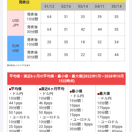
発表日
01/12
02/16
03/14
04/11
05/14
0
発表後
64
31
33
39
35
10分間
USD
JPY
発表後
64
31
42
44
35
30分間
発表後
20
35
18
32
34
10分間
EUR
USD
発表後
25
35
22
32
44
30分間
平均値・直近6ヶ月の平均値・最小値・最大値(2022年1月～2024年10月
15日時点)
■
平均値
■
直近6ヶ月平均
■
最小値
・ドル円
・ドル円
■
最大値
・ドル円
10分間：
10分間：
・ドル円
10分間：
44.1pips
46.8pips
10分間：
10pips
30分間：
30分間：
170pips
30分間：
50.1pips
50.8pips
30分間：
15pips
・ユーロドル
・ユーロドル
170pips
・ユーロドル
10分間：
10分間：
・ユーロドル
10分間：8pips
25.0pips
22.0pips
10分間：85pips
30分間：
30分間：
30分間：
30分間：85pips