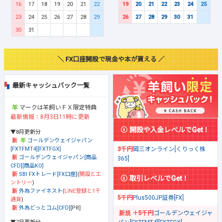
16
17
18
19
20
21
22
19
20
21
22
23
24
25
23
24
25
26
27
28
29
26
27
28
29
30
31
30
31
＼ FX口座開設で現金や本が貰える ／
最新キャッシュバック一覧
マークは羊飼いＦＸ限定特典
最新情報：8月3日11時に更新
開設や入金レベルでGet！
▼8月更新分
ゴールデンウェイジャパン
[FXTFMT4][FXTFGX]
3千円
岡三オンライン[くりっく株
ゴールデンウェイジャパン[商品
365]
CFD][商品KO]
SBI FXトレード[FX口座]
(
開設とエ
取引レベルでGet！
ントリー
)
外為ファイネスト
(
LINE登録と1千
5千円
Plus500JP証券[FX]
通貨
)
外為どっとコム[CFD]
[PR]
＋5千円
ゴールデンウェイジャ