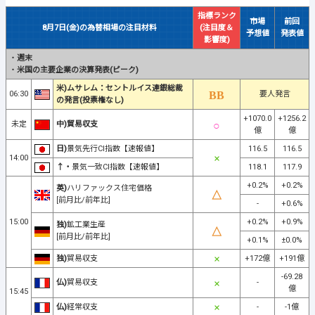
指標ランク
市場
前回
8月7日(金)の為替相場の注目材料
(注目度＆
予想値
発表値
影響度)
・
週末
・
米国の主要企業の決算発表(ピーク)
米)ムサレム：セントルイス連銀総裁
06:30
要人発言
の発言(投票権なし)
+1070.0
+1256.2
未定
中)貿易収支
億
億
日)
景気先行CI指数【速報値】
116.5
116.5
14:00
↑・
景気一致CI指数【速報値】
118.1
117.9
+0.2%
+0.2%
英)
ハリファックス住宅価格
[前月比/前年比]
-
+0.6%
15:00
+0.2%
+0.9%
独)
鉱工業生産
[前月比/前年比]
+0.1%
±0.0%
独)
貿易収支
+172億
+191億
-69.28
仏)
貿易収支
-
億
15:45
仏)
経常収支
-
-1億