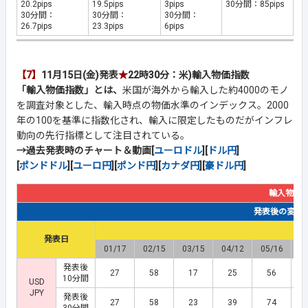
20.2pips
19.5pips
3pips
30分間：85pips
30分間：
30分間：
30分間：
26.7pips
23.3pips
6pips
【7】
11月15日(金)発表
★
22時30分：米)輸入物価指数
「輸入物価指数」とは、
米国が海外から輸入した約4000のモノ
を調査対象とした、輸入時点の物価水準のインデックス。2000
年の100を基準に指数化され、輸入に限定したものだがインフレ
動向の先行指標として注目されている。
→過去発表時のチャート＆動画[
ユーロドル
][
ドル円
]
[
ポンドドル
][
ユーロ円
][
ポンド円
][
カナダ円
][
豪ドル円
]
輸入物価
発表後の変動幅(
発表日
01/17
02/15
03/15
04/12
05/16
0
発表後
27
58
17
25
56
10分間
USD
JPY
発表後
27
58
23
39
74