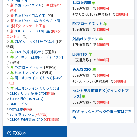
CFD][商品KO]
ヒロセ通商
外為ファイネスト
(
LINE登録と1
1万通貨取引で
5000円
千通貨
)
+のりかえ10万通貨取引で
2000円
外為どっとコム[CFD]
[PR]
外為どっとコム[らくらくFX積
FXブロードネット
立]
(
開設とアンケート回答
)
1万通貨取引で
3000円
SBI FXトレード[FX口座]
(
開設と
エントリー
で)
外為オンライン
GMOクリック証券[FXネオ]
(1万
1万通貨取引で
3000円
通貨)
GMO外貨[外貨ex]
(1万通貨)
LIGHT FX
アイネット証券[ループイフダン]
5万通貨取引で
3000円
(1万通貨)
FXブロードネット
(1万通貨)
みんなのFX
外為オンライン
(1万通貨)
5万通貨取引で
5000円
岡三オンライン[くりっく株365]
+シストレ5万通貨取引で
5000円
(
入金
)
岡三オンライン[くりっく365]
セントラル短資ＦＸ[ダイレクトプ
GMOクリック証券[CFD]
(
開設
)
ラス]
ヒロセ通商[LION CFD]
5万通貨取引で
3000円
GMOコイン
松井証券
(
開設
)
FXキャッシュバック企画一覧はこち
SBI証券[SBIFXα]
(
FX開設
)
ら
GMO外貨[外貨ex CFD]
(
CFD開設
)
FXの本