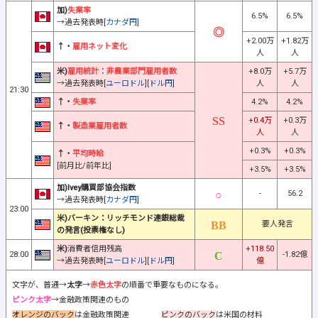
加)
失業率
6.5%
6.5%
→過去発表時[
カナダ円
]
+2.00万
+1.82万
↑・
雇用ネット変化
人
人
米)
雇用統計
：
非農業部門雇用者数
+8.0万
+5.7万
→過去発表時[
ユーロドル
][
ドル円
]
人
人
21:30
↑・
失業率
4.2%
4.2%
+0.4万
+0.3万
↑・
製造業雇用者数
人
人
+0.3%
+0.3%
↑・
平均時給
[前月比/前年比]
+3.5%
+3.5%
加)Ivey購買部協会指数
-
56.2
→過去発表時[
カナダ円
]
23:00
米)バーキン：リッチモンド連銀総裁
要人発言
の発言(投票権なし)
米)
消費者信用残高
+118.50
28:00
-1.82億
→過去発表時[
ユーロドル
][
ドル円
]
億
文字が、普通→
太字
→
赤色太字
の順番で重要なものになる。
ピンク太字
→金融政策関連のもの
オレンジのバック
は金融政策関連
ピンクのバック
は米国の材料