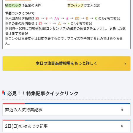
緑のバック
は企業の決算
黄のバック
は要人発言
重要ランクについて
※米国の経済指標は
→
→
→
→
→
→
の7段階で表記
※その他の経済指標は
→
→
→
の4段階で表記
※15時～20時に市場予想値(コンセンサス)の最新の数値をチェックし、更新した数
値は赤字で表記
※ランクは重要度や注目度を表すものでサプライズを予想するものではありませ
ん。
本日の注目為替相場をもっと詳しく
必見！！特集記事クイックリンク
直近の
人気特集記事
2日(日)の夜までの記事