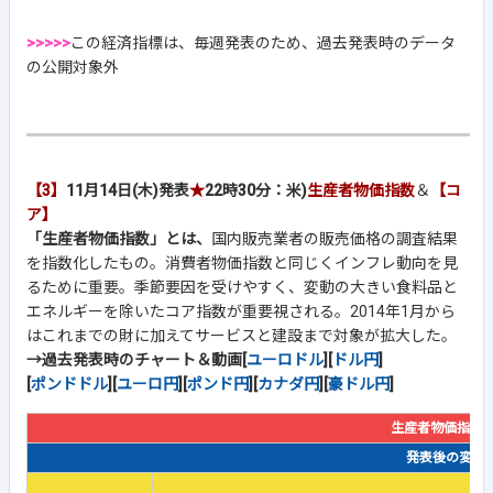
>>>>>
この経済指標は、毎週発表のため、過去発表時のデータ
の公開対象外
【3】
11月14日(木)発表
★
22時30分：米)
生産者物価指数
＆
【コ
ア】
「生産者物価指数」とは、
国内販売業者の販売価格の調査結果
を指数化したもの。消費者物価指数と同じくインフレ動向を見
るために重要。季節要因を受けやすく、変動の大きい食料品と
エネルギーを除いたコア指数が重要視される。2014年1月から
はこれまでの財に加えてサービスと建設まで対象が拡大した。
→過去発表時のチャート＆動画[
ユーロドル
][
ドル円
]
[
ポンドドル
][
ユーロ円
][
ポンド円
][
カナダ円
][
豪ドル円
]
生産者物価指数
発表後の変動幅(