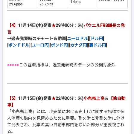
14pips
29.6pips
26.7pips
【4】
11月14日(木)発表
★
29時00分：米)
パウエルFRB議長の発
言
→過去発表時のチャート＆動画[
ユーロドル
][
ドル円
]
[
ポンドドル
][
ユーロ円
][
ポンド円
][
カナダ円
][
豪ドル円
]
>>>>>
この経済指標は、過去発表時のデータの公開対象外
【5】
11月15日(金)発表
★
22時30分：米)
小売売上高
＆
【除自動
車】
「小売売上高」とは、
小売業における売上げに関する指標で個
人消費の動向を見極めるために重要。耐久財と非耐久財に分け
て発表され、比率の高い自動車部門を除いた部分が重要視され
る。