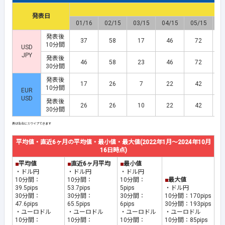
発表日
01/16
02/15
03/15
04/15
05/15
0
発表後
37
58
17
46
72
10分間
USD
JPY
発表後
46
58
23
46
72
30分間
発表後
17
26
7
22
42
10分間
EUR
USD
発表後
26
26
10
22
42
30分間
平均値・直近6ヶ月の平均値・最小値・最大値(2022年1月～2024年10月
16日時点)
■
平均値
■
直近6ヶ月平均
■
最小値
・ドル円
・ドル円
・ドル円
10分間：
10分間：
10分間：
■
最大値
39.5pips
53.7pips
5pips
・ドル円
30分間：
30分間：
30分間：
10分間：170pips
47.6pips
65.5pips
6pips
30分間：193pips
・ユーロドル
・ユーロドル
・ユーロドル
・ユーロドル
10分間：
10分間：
10分間：
10分間：85pips