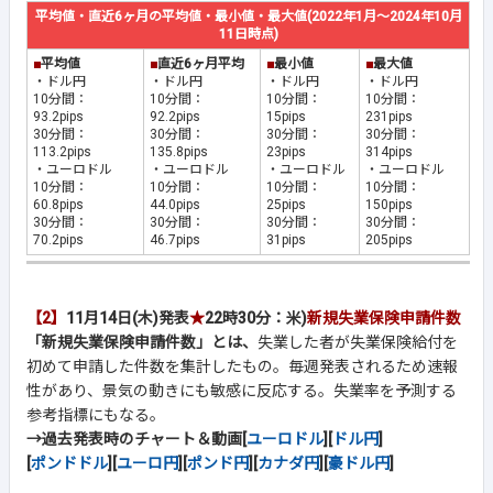
平均値・直近6ヶ月の平均値・最小値・最大値(2022年1月～2024年10月
11日時点)
■
平均値
■
直近6ヶ月平均
■
最小値
■
最大値
・ドル円
・ドル円
・ドル円
・ドル円
10分間：
10分間：
10分間：
10分間：
93.2pips
92.2pips
15pips
231pips
30分間：
30分間：
30分間：
30分間：
113.2pips
135.8pips
23pips
314pips
・ユーロドル
・ユーロドル
・ユーロドル
・ユーロドル
10分間：
10分間：
10分間：
10分間：
60.8pips
44.0pips
25pips
150pips
30分間：
30分間：
30分間：
30分間：
70.2pips
46.7pips
31pips
205pips
【2】
11月14日(木)発表
★
22時30分：米)
新規失業保険申請件数
「新規失業保険申請件数」とは、
失業した者が失業保険給付を
初めて申請した件数を集計したもの。毎週発表されるため速報
性があり、景気の動きにも敏感に反応する。失業率を予測する
参考指標にもなる。
→過去発表時のチャート＆動画[
ユーロドル
][
ドル円
]
[
ポンドドル
][
ユーロ円
][
ポンド円
][
カナダ円
][
豪ドル円
]