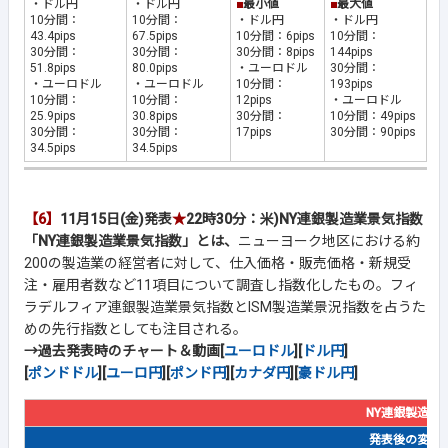
・ドル円
・ドル円
■
最小値
■
最大値
10分間：
10分間：
・ドル円
・ドル円
43.4pips
67.5pips
10分間：6pips
10分間：
30分間：
30分間：
30分間：8pips
144pips
51.8pips
80.0pips
・ユーロドル
30分間：
・ユーロドル
・ユーロドル
10分間：
193pips
10分間：
10分間：
12pips
・ユーロドル
25.9pips
30.8pips
30分間：
10分間：49pips
30分間：
30分間：
17pips
30分間：90pips
34.5pips
34.5pips
【6】
11月15日(金)発表
★
22時30分：米)NY連銀製造業景気指数
「NY連銀製造業景気指数」とは、
ニューヨーク地区における約
200の製造業の経営者に対して、仕入価格・販売価格・新規受
注・雇用者数など11項目について調査し指数化したもの。フィ
ラデルフィア連銀製造業景気指数とISM製造業景況指数を占うた
めの先行指数としても注目される。
→過去発表時のチャート＆動画[
ユーロドル
][
ドル円
]
[
ポンドドル
][
ユーロ円
][
ポンド円
][
カナダ円
][
豪ドル円
]
NY連銀製造業
発表後の変動幅(