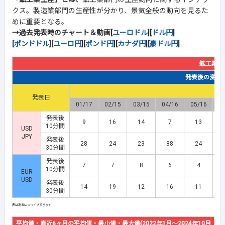
クス。製造業部門の生産性が分かり、景気全般の動向を見るた
めに重要となる。
→過去発表時のチャート＆動画[
ユーロドル
][
ドル円
]
[
ポンドドル
][
ユーロ円
][
ポンド円
][
カナダ円
][
豪ドル円
]
鉱工業生
発表後の変動幅(
発表日
01/17
02/15
03/15
04/16
05/16
0
発表後
9
16
14
7
13
10分間
USD
JPY
発表後
28
24
23
88
24
30分間
発表後
7
7
8
6
4
10分間
EUR
USD
発表後
14
19
12
16
11
30分間
平均値・直近6ヶ月の平均値・最小値・最大値(2022年1月～2024年10月