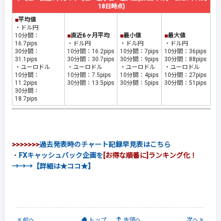
18日時点)
■
平均値
・ドル円
10分間：
■
直近6ヶ月平均
■
最小値
■
最大値
16.7pips
・ドル円
・ドル円
・ドル円
30分間：
10分間：16.2pips
10分間：7pips
10分間：36pips
31.1pips
30分間：30.7pips
30分間：9pips
30分間：88pips
・ユーロドル
・ユーロドル
・ユーロドル
・ユーロドル
10分間：
10分間：7.5pips
10分間：4pips
10分間：27pips
11.2pips
30分間：13.5pips
30分間：5pips
30分間：51pips
30分間：
18.7pips
>>>>>>>
過去発表時のチャート記録早見表はこちら
・
FXキャッシュバック企画を
[お得な順番に]ランキング化！
→→→【詳細は★ココ★】
前
へ
トップ
先頭へ
次
へ