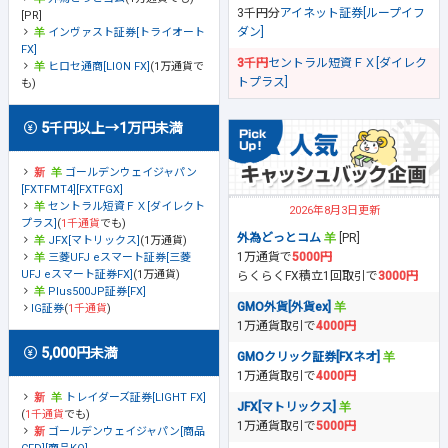
3千円分
アイネット証券[ループイフ
[PR]
ダン]
インヴァスト証券[トライオート
FX]
3千円
セントラル短資ＦＸ[ダイレク
ヒロセ通商[LION FX]
(1万通貨で
トプラス]
も)
5千円以上→1万円未満
ゴールデンウェイジャパン
[FXTFMT4][FXTFGX]
セントラル短資ＦＸ[ダイレクト
2026年8月3日更新
プラス]
(
1千通貨
でも)
外為どっとコム
[PR]
JFX[マトリックス]
(1万通貨)
1万通貨で
5000円
三菱UFJ eスマート証券[三菱
UFJ eスマート証券FX]
(1万通貨)
らくらくFX積立1回取引で
3000円
Plus500JP証券[FX]
GMO外貨[外貨ex]
IG証券
(
1千通貨
)
1万通貨取引で
4000円
5,000円未満
GMOクリック証券[FXネオ]
1万通貨取引で
4000円
トレイダーズ証券[LIGHT FX]
JFX[マトリックス]
(
1千通貨
でも)
1万通貨取引で
5000円
ゴールデンウェイジャパン[商品