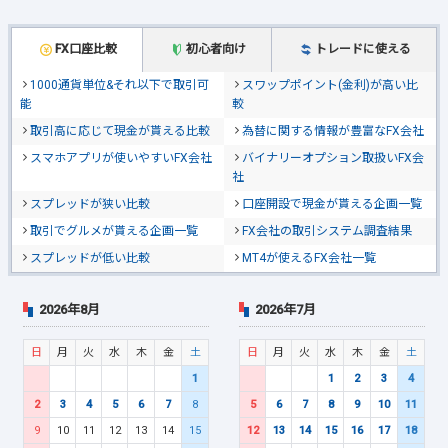
FX口座比較
初心者向け
トレードに使える
1000通貨単位&それ以下で取引可
スワップポイント(金利)が高い比
能
較
取引高に応じて現金が貰える比較
為替に関する情報が豊富なFX会社
スマホアプリが使いやすいFX会社
バイナリーオプション取扱いFX会
社
スプレッドが狭い比較
口座開設で現金が貰える企画一覧
取引でグルメが貰える企画一覧
FX会社の取引システム調査結果
スプレッドが低い比較
MT4が使えるFX会社一覧
2026年8月
2026年7月
日
月
火
水
木
金
土
日
月
火
水
木
金
土
1
1
2
3
4
2
3
4
5
6
7
8
5
6
7
8
9
10
11
9
10
11
12
13
14
15
12
13
14
15
16
17
18