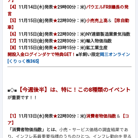
ア】
【4】
11月14日(木)発表
★
29時00分：米)
パウエルFRB議長の発
言
【5】
11月15日(金)発表
★
22時30分：米)
小売売上高
＆
【除自動
車】
【6】
11月15日(金)発表
★
22時30分：米)NY連銀製造業景気指数
【7】
11月15日(金)発表
★
22時30分：米)輸入物価指数
【8】
11月15日(金)発表
★
23時15分：米)鉱工業生産
開設入金ログインダケで特典GET！
■羊飼い限定
岡三オンライン
[くりっく株365]
【今週後半】は、特に！この8種類のイベント
■◇■
が重要です！！
【1】
11月13日(水)発表
★
22時30分：米)
消費者物価指数
＆
【コ
ア】
「消費者物価指数」とは、
小売・サービス価格の調査結果であ
り、インフレ系最重要指標のうちのひとつ。インフレ動向を見る