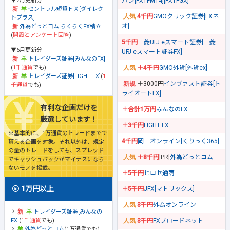
▼7月更新分
パン[FXTFMT4][FXTFGX]
セントラル短資ＦＸ[ダイレク
4千円
GMOクリック証券[FXネ
トプラス]
オ]
外為どっとコム[らくらくFX積立]
(
開設とアンケート回答
)
5千円
三菱UFJ eスマート証券[三菱
▼6月更新分
UFJ eスマート証券FX]
トレイダーズ証券[みんなのFX]
(
1千通貨
でも)
＋4千円
GMO外貨[外貨ex]
トレイダーズ証券[LIGHT FX]
(
1
＋3000円
インヴァスト証券[ト
千通貨
でも)
ライオートFX]
有利な企画だけを
＋合計1万円
みんなのFX
厳選しています！
＋3千円
LIGHT FX
※基本的に、1万通貨のトレードまでで
4千円
岡三オンライン[くりっく365]
貰える企画を対象。それ以外は、規定
の量のトレードをしても、スプレッド
＋8千円
[PR]
外為どっとコム
でキャッシュバックがマイナスになら
ないモノを掲載。
＋5千円
ヒロセ通商
1万円以上
＋5千円
JFX[マトリックス]
3千円
外為オンライン
トレイダーズ証券[みんなの
FX]
(
1千通貨
でも)
3千円
FXブロードネット
外為どっとコム
(1万通貨でも)