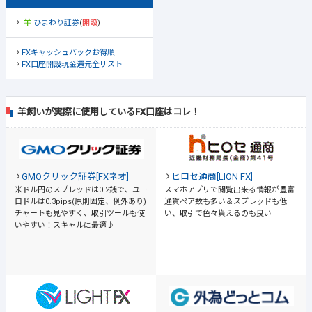
ひまわり証券
(
開設
)
FXキャッシュバックお得順
FX口座開設現金還元全リスト
羊飼いが実際に使用しているFX口座はコレ！
GMOクリック証券[FXネオ]
ヒロセ通商[LION FX]
米ドル円のスプレッドは0.2銭で、ユー
スマホアプリで閲覧出来る情報が豊富
ロドルは0.3pips(原則固定、例外あり)
通貨ペア数も多い＆スプレッドも低
チャートも見やすく、取引ツールも使
い、取引で色々貰えるのも良い
いやすい！スキャルに最適♪