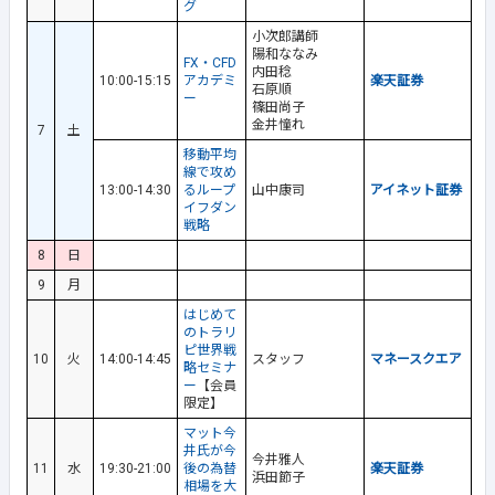
グ
小次郎講師
陽和ななみ
FX・CFD
内田稔
10:00-15:15
アカデミ
楽天証券
石原順
ー
篠田尚子
金井憧れ
7
土
移動平均
線で攻め
13:00-14:30
るループ
山中康司
アイネット証券
イフダン
戦略
8
日
9
月
はじめて
のトラリ
ピ世界戦
10
火
14:00-14:45
スタッフ
マネースクエア
略セミナ
ー
【会員
限定】
マット今
井氏が今
今井雅人
11
水
19:30-21:00
後の為替
楽天証券
浜田節子
相場を大