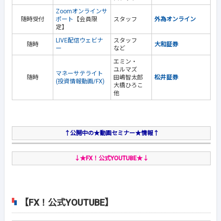
Zoomオンラインサ
随時受付
ポート
【会員限
スタッフ
外為オンライン
定】
LIVE配信ウェビナ
スタッフ
随時
大和証券
ー
など
エミン・
ユルマズ
マネーサテライト
随時
田嶋智太郎
松井証券
(投資情報動画/FX)
大橋ひろこ
他
↑公開中の★動画セミナー★情報↑
↓★FX！公式YOUTUBE★↓
【FX！公式YOUTUBE】