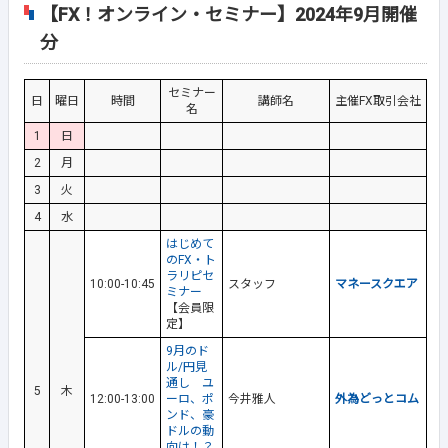
【FX！オンライン・セミナー】2024年9月開催
分
セミナー
日
曜日
時間
講師名
主催FX取引会社
名
1
日
2
月
3
火
4
水
はじめて
のFX・ト
ラリピセ
10:00-10:45
スタッフ
マネースクエア
ミナー
【会員限
定】
9月のド
ル/円見
通し ユ
5
木
12:00-13:00
ーロ、ポ
今井雅人
外為どっとコム
ンド、豪
ドルの動
向は！？