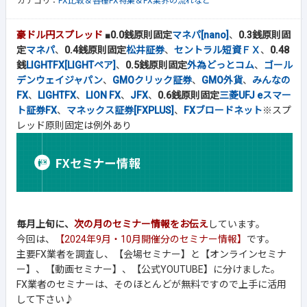
カテゴリ：
FX比較＆各種FX特集＆FX業界の流れなど
豪ドル円スプレッド
■
0.0銭原則固定
マネパ[nano]
、
0.3銭原則固
定
マネパ
、
0.4銭原則固定
松井証券
、
セントラル短資ＦＸ
、
0.48
銭
LIGHTFX[LIGHTペア]
、
0.5銭原則固定
外為どっとコム
、
ゴール
デンウェイジャパン
、
GMOクリック証券
、
GMO外貨
、
みんなの
FX
、
LIGHTFX
、
LION FX
、
JFX
、
0.6銭原則固定
三菱UFJ eスマー
ト証券FX
、
マネックス証券[FXPLUS]
、
FXブロードネット
※スプ
レッド原則固定は例外あり
毎月上旬に、
次の月のセミナー情報をお伝え
しています。
今回は、
【2024年9月・10月開催分のセミナー情報】
です。
主要FX業者を調査し、【会場セミナー】と【オンラインセミナ
ー】、【動画セミナー】、【公式YOUTUBE】に分けました。
FX業者のセミナーは、そのほとんどが無料ですので上手に活用
して下さい♪