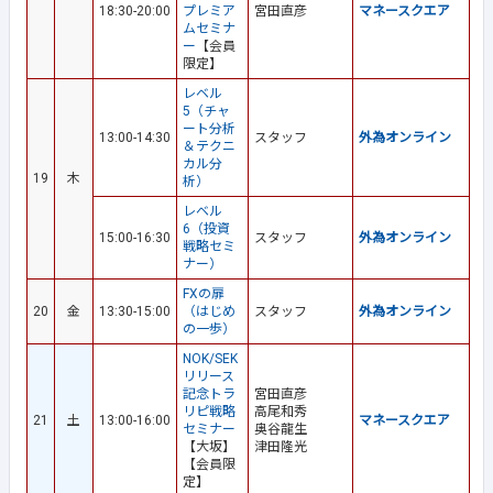
18:30-20:00
プレミア
宮田直彦
マネースクエア
ムセミナ
ー
【会員
限定】
レベル
5（チャ
ート分析
13:00-14:30
スタッフ
外為オンライン
＆テクニ
カル分
19
木
析）
レベル
6（投資
15:00-16:30
スタッフ
外為オンライン
戦略セミ
ナー）
FXの扉
20
金
13:30-15:00
（はじめ
スタッフ
外為オンライン
の一歩）
NOK/SEK
リリース
記念トラ
宮田直彦
リピ戦略
高尾和秀
21
土
13:00-16:00
マネースクエア
セミナー
奥谷龍生
【大坂】
津田隆光
【会員限
定】