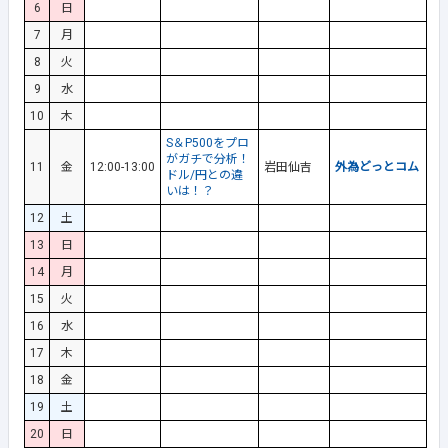
6
日
7
月
8
火
9
水
10
木
S＆P500をプロ
がガチで分析！
11
金
12:00-13:00
岩田仙吉
外為どっとコム
ドル/円との違
いは！？
12
土
13
日
14
月
15
火
16
水
17
木
18
金
19
土
20
日