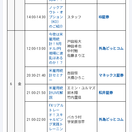
ノックア
ウト・オ
14:00-14:30
プション
スタッフ
IG証券
（KO）
のご紹介
今夜は米
雇用統
戸田裕大
計！9月
神田卓也
12:00-13:00
ドル/円
外為どっとコム
中村勉
相場に波
佐藤まり江
乱はある
のか！？
米雇用統
吉田恒
20:30-21:40
計セミナ
マネックス証券
大橋ひろこ
ー
6
金
米雇用統
エミン・ユルマズ
21:00-21:50
計LIVE解
鈴木翔
松井証券
説
竹内里佳
FXリアル
トレー
ド！スキ
バカラ村
21:00-22:00
ャルピン
外為どっとコム
宇栄原宗平
グ実践ト
レーニン