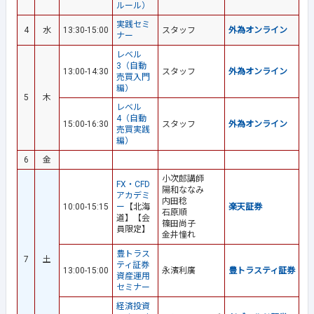
ルール）
実践セミ
4
水
13:30-15:00
スタッフ
外為オンライン
ナー
レベル
3（自動
13:00-14:30
スタッフ
外為オンライン
売買入門
編）
5
木
レベル
4（自動
15:00-16:30
スタッフ
外為オンライン
売買実践
編）
6
金
小次郎講師
FX・CFD
陽和ななみ
アカデミ
内田稔
10:00-15:15
ー
【北海
楽天証券
石原順
道】【会
篠田尚子
員限定】
金井憧れ
豊トラス
7
土
ティ証券
13:00-15:00
永濱利廣
豊トラスティ証券
資産運用
セミナー
経済投資