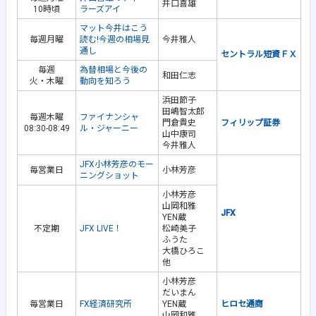
井口喜雄
10時頃
ラーズアイ
マット今井はこう
毎週月曜
読む!今週の相場見
今井雅人
通し
セントラル短資ＦＸ
毎週
為替相場と今後の
和田仁志
火・木曜
動向を知ろう
浜田節子
田嶋智太郎
毎週木曜
ファイナンシャ
門倉貴史
フィリップ証券
08:30-08:49
ル・ジャーニー
山中康司
今井雅人
JFX小林芳彦のモー
毎営業日
小林芳彦
ニングショット
小林芳彦
山岡和雅
JFX
YEN蔵
不定期
JFX LIVE！
松崎美子
ふうた
大橋ひろこ
他
小林芳彦
だいまん
毎営業日
FX経済研究所
YEN蔵
ヒロセ通商
山岡和雅