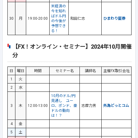
米経済の
今を知れ
ばドル円
30
月
19:00-20:00
和田仁志
ひまわり証券
の今後が
予想でき
る！
【FX！オンライン・セミナー】2024年10月開催
分
日
曜日
時間
セミナー名
講師名
主催FX取引会社
1
火
2
水
10月のドル/円
見通し ユー
3
木
12:00-13:00
ロ、ポンド、豪
志摩力男
外為どっとコム
ドルの動向
は！？
4
金
5
土