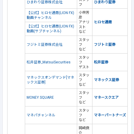
ひまわり証券株式会社
ひまわり証券
フ
小林芳
【公式】ヒロセ通商(LION FX)
彦
動画チャンネル
アナリ
ヒロセ通商
【公式】ヒロセ通商(LION FX)
スト
動画(サブチャンネル)
など
スタッ
フジトミ証券株式会社
フ
フジトミ証券
など
スタッ
松井証券_MatsuiSecurities
フ
松井証券
ゲスト
スタッ
マネックスオンデマンド[マネ
フ
マネックス証券
ックス証券]
など
スタッ
MONEY SQUARE
フ
マネースクエア
など
スタッ
マネパチャンネル
フ
マネーパートナーズ
など
岡崎良
介