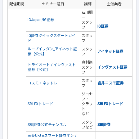
配信期間
セミナー題目
講師
主催業者
石川順
一
IGJapan/IG証券
スタッ
IG証券
フ
IG証券クイックスタートガイ
スタッ
ド
フ
ループイフダン_アイネット証
スタッ
アイネット証券
券【公式】
フ
奥村尚
トライオート / インヴァスト
スタッ
インヴァスト証券
証券【公式】
フ
スタッ
コスモ・ネットレ
岩井コスモ証券
フ
ジョセ
フ・
SBI FXトレード
クラフ
SBI FXトレード
ト
など
スタッ
SBI証券公式チャンネル
SBI証券
フなど
三菱UFJ eスマート証券オンデ