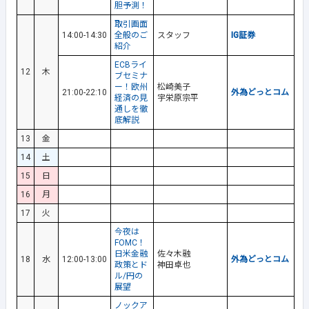
胆予測！
取引画面
14:00-14:30
全般のご
スタッフ
IG証券
紹介
ECBライ
12
木
ブセミナ
ー！欧州
松崎美子
21:00-22:10
外為どっとコム
経済の見
宇栄原宗平
通しを徹
底解説
13
金
14
土
15
日
16
月
17
火
今夜は
FOMC！
日米金融
佐々木融
18
水
12:00-13:00
外為どっとコム
政策とド
神田卓也
ル/円の
展望
ノックア