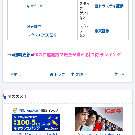
スタッ
ゆたかTV
豊トラスティ証券
フ
ゲスト
など
スタッ
楽天証券
フ
楽天証券
トウシル[楽天証券]
など
→
■随時更新■
FXの口座開設で現金が貰える[お得]ランキング
前
へ
トップ
先頭へ
次
へ
オススメ！