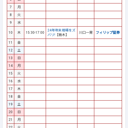
7
月
8
火
9
水
24年年末相場をズ
10
木
15:30-17:00
川口一晃
フィリップ証券
バリ!
【栃木】
11
金
12
土
13
日
14
月
15
火
16
水
17
木
18
金
19
土
20
日
21
月
22
火