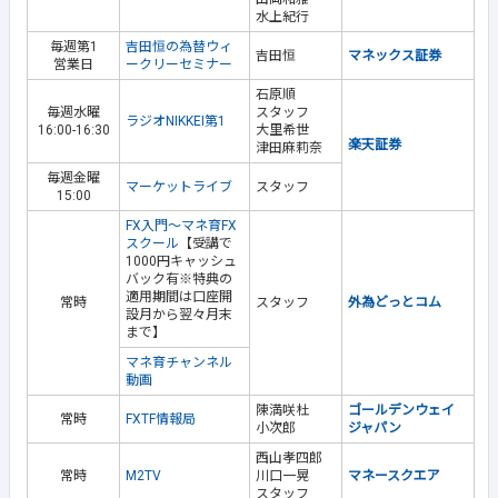
水上紀行
毎週第1
吉田恒の為替ウィ
吉田恒
マネックス証券
営業日
ークリーセミナー
石原順
毎週水曜
スタッフ
ラジオNIKKEI第1
16:00-16:30
大里希世
楽天証券
津田麻莉奈
毎週金曜
マーケットライブ
スタッフ
15:00
FX入門～マネ育FX
スクール
【受講で
1000円キャッシュ
バック有※特典の
適用期間は口座開
常時
スタッフ
外為どっとコム
設月から翌々月末
まで】
マネ育チャンネル
動画
陳満咲杜
ゴールデンウェイ
常時
FXTF情報局
小次郎
ジャパン
西山孝四郎
常時
M2TV
川口一晃
マネースクエア
スタッフ