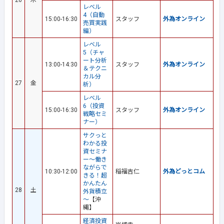
26
木
レベル
4（自動
15:00-16:30
スタッフ
外為オンライン
売買実践
編）
レベル
5（チャ
ート分析
13:00-14:30
スタッフ
外為オンライン
＆テクニ
カル分
27
金
析）
レベル
6（投資
15:00-16:30
スタッフ
外為オンライン
戦略セミ
ナー）
サクっと
わかる投
資セミナ
ー～働き
ながらで
10:30-12:00
稲福吉仁
外為どっとコム
きる！超
かんたん
28
土
外貨積立
～
【沖
縄】
経済投資