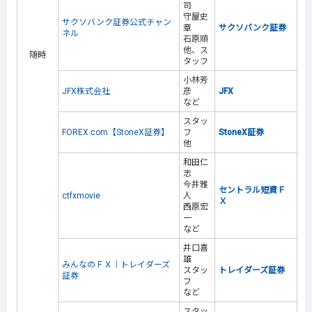
司
守屋史
サクソバンク証券公式チャン
章
サクソバンク証券
ネル
石原順
他、ス
随時
タッフ
小林芳
JFX株式会社
彦
JFX
など
スタッ
FOREX.com【StoneX証券】
フ
StoneX証券
他
和田仁
志
今井雅
セントラル短資Ｆ
ctfxmovie
人
Ｘ
西原宏
一
など
井口喜
雄
みんなのＦＸ｜トレイダーズ
スタッ
トレイダーズ証券
証券
フ
など
スタッ