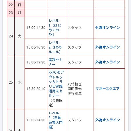
22
日
23
月
レベル
1（はじ
13:00-14:30
スタッフ
外為オンライン
めての
FX）
24
火
レベル
15:00-16:30
2（FXの
スタッフ
外為オンライン
ルール）
実践セミ
18:00-19:30
スタッフ
外為オンライン
ナー
FX/CFDア
ウトルッ
ク＆トラ
25
水
八代和也
リピ実践
18:30-20:10
津田隆光
マネースクエア
活用法セ
奥谷龍生
ミナー
【会員限
定】
レベル
3（自動
13:00-14:30
スタッフ
外為オンライン
売買入門
編）