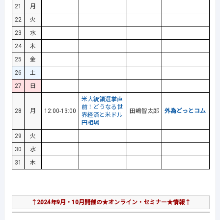
21
月
22
火
23
水
24
木
25
金
26
土
27
日
米大統領選挙直
前！どうなる世
28
月
12:00-13:00
田嶋智太郎
外為どっとコム
界経済と米ドル
円相場
29
火
30
水
31
木
↑2024年9月・10月開催の★オンライン・セミナー★情報↑