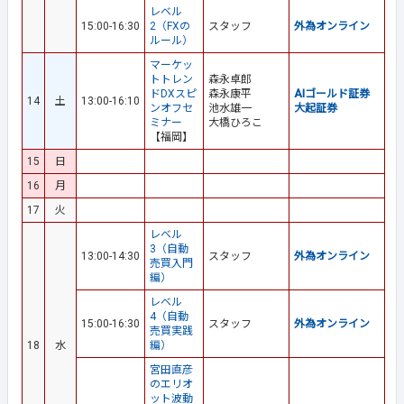
レベル
15:00-16:30
2（FXの
スタッフ
外為オンライン
ルール）
マーケッ
トトレン
森永卓郎
ドDXスピ
森永康平
AIゴールド証券
14
土
13:00-16:10
ンオフセ
池水雄一
大起証券
ミナー
大橋ひろこ
【福岡】
15
日
16
月
17
火
レベル
3（自動
13:00-14:30
スタッフ
外為オンライン
売買入門
編）
レベル
4（自動
15:00-16:30
スタッフ
外為オンライン
売買実践
18
水
編）
宮田直彦
のエリオ
ット波動