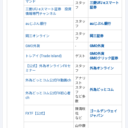
マンド
スタッ
三菱UFJ eスマート
フ
証券
三菱UFJ eスマート証券 投資
情報専門チャンネル
スタッ
auじぶん銀行
auじぶん銀行
フ
スタッ
岡三オンライン
岡三証券
フ
GMO外貨
-
GMO外貨
GMO外貨
トレアイ (Trade Island)
ゲスト
GMOクリック証券
【公式】外為オンラインFXセ
スタッ
外為オンライン
ミナー
フ
アナリ
外為どっとコム公式FX動画ch
スト
スタッ
外為どっとコム
フ
外為どっとコム公式FX初心者
など多
ch
数
陳満咲
ゴールデンウェイ
FXTF【公式】
杜
ジャパン
など
山中康