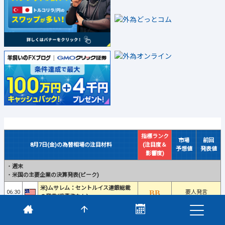
指標ランク
市場
前回
8月7日(金)の為替相場の注目材料
(注目度＆
予想値
発表値
影響度)
・
週末
・
米国の主要企業の決算発表(ピーク)
米)ムサレム：セントルイス連銀総裁
06:30
要人発言
の発言(投票権なし)
+1070.0
+1256.2
未定
中)貿易収支
億
億