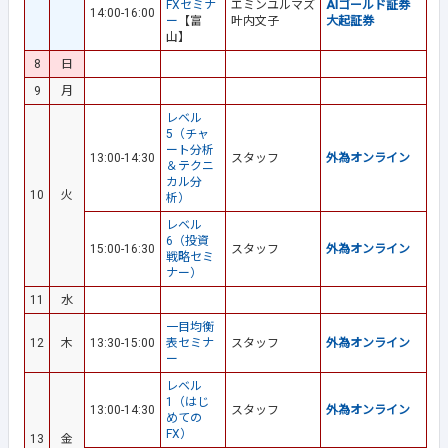
FXセミナ
エミンユルマズ
AIゴールド証券
14:00-16:00
ー
【富
叶内文子
大起証券
山】
8
日
9
月
レベル
5（チャ
ート分析
13:00-14:30
スタッフ
外為オンライン
＆テクニ
カル分
10
火
析）
レベル
6（投資
15:00-16:30
スタッフ
外為オンライン
戦略セミ
ナー）
11
水
一目均衡
12
木
13:30-15:00
表セミナ
スタッフ
外為オンライン
ー
レベル
1（はじ
13:00-14:30
スタッフ
外為オンライン
めての
FX）
13
金