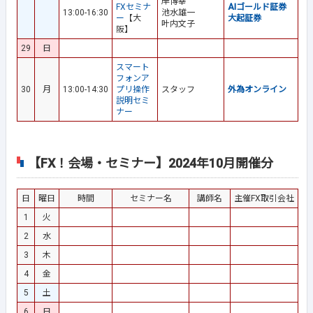
岸博幸
FXセミナ
AIゴールド証券
13:00-16:30
池水雄一
ー
【大
大起証券
叶内文子
阪】
29
日
スマート
フォンア
30
月
13:00-14:30
プリ操作
スタッフ
外為オンライン
説明セミ
ナー
【FX！会場・セミナー】2024年10月開催分
日
曜日
時間
セミナー名
講師名
主催FX取引会社
1
火
2
水
3
木
4
金
5
土
6
日