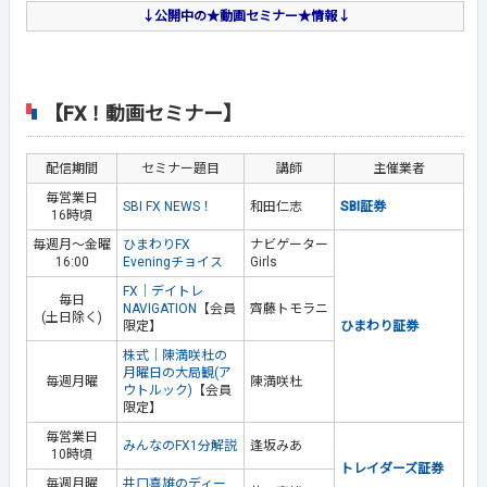
↓公開中の★動画セミナー★情報↓
【FX！動画セミナー】
配信期間
セミナー題目
講師
主催業者
毎営業日
SBI FX NEWS！
和田仁志
SBI証券
16時頃
毎週月～金曜
ひまわりFX
ナビゲーター
16:00
Eveningチョイス
Girls
FX｜デイトレ
毎日
NAVIGATION
【会員
齊藤トモラニ
(土日除く)
限定】
ひまわり証券
株式｜陳満咲杜の
月曜日の大局観(ア
毎週月曜
陳満咲杜
ウトルック)
【会員
限定】
毎営業日
みんなのFX1分解説
逢坂みあ
10時頃
トレイダーズ証券
毎週月曜
井口喜雄のディー