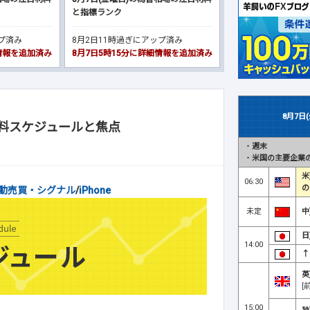
と指標ランク
ップ済み
8月2日11時過ぎにアップ済み
細情報を追加済み
8月7日5時15分に詳細情報を追加済み
8月7日
材料スケジュールと焦点
・
週末
ル
・
米国の主要企業の
米
06:30
の
動売買・シグナル
/
iPhone
未定
中
日
14:00
↑
英
[
15:00