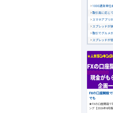
1000通貨単
取引高に応じ
スマホアプリが
スプレッドが
取引でグルメ
スプレッドが
FXの口座開設
でも
★FXの口座開設で
ング【2026年8月