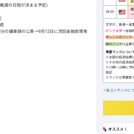
の
総裁選の日程が決まる予定)
米
28:00
→
)
惑
文字が、普通→
太
ピンク太字
→金融
催分の議事録の公表→9月12日に次回金融政策発
オレンジのバック
緑のバック
は企業
重要ランクについ
※米国の経済指標
※その他の経済指
※15時～20時に
表記
※ランクは重要度
当コンテンツに
オススメ！