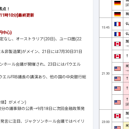
独
[
焦点！
独
11時10分]
最終更新
仏
15:45
円中心)
仏
し、オーストラリア(20日)、ユーロ圏(22
加
→
＆非製造業)がメイン、21日には7月30日31日
↑
ソンホール会議が開催され、23日にはパウエル
米
→
21:30
パウエルFRB議長の講演あり、他の国の中央銀行総
↑
↑
↑
報値】がメイン)
[
開催分の議事録の公表→9月18日に次回金融政策発
加
→
の発言に注目、ジャクソンホール会議ではベイリ
23:00
米