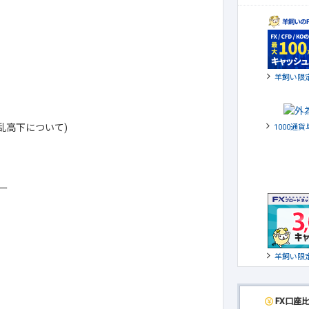
羊飼い限
乱高下について)
1000通
ー
羊飼い限
FX口座