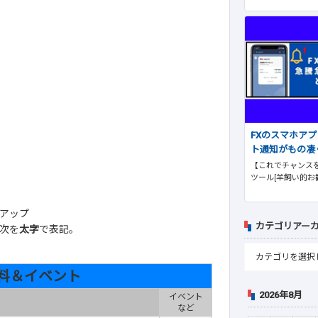
FXのスマホア
ト通知がもの凄
【これでチャンスを
ツール[羊飼い的お
アップ
カテゴリアー
次を
太字
で表記。
料＆イベント
2026年8月
イベント
など