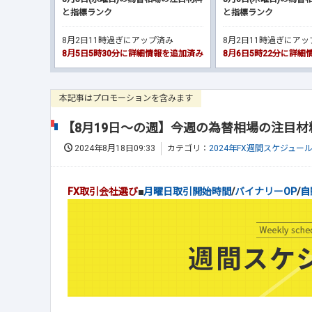
と指標ランク
と指標ランク
8月2日11時過ぎにアップ済み
8月2日11時過ぎにア
8月5日5時30分に詳細情報を追加済み
8月6日5時22分に詳
本記事はプロモーションを含みます
【8月19日～の週】今週の為替相場の注目
2024年8月18日09:33
カテゴリ：
2024年FX週間スケジュー
FX取引会社選び
■
月曜日取引開始時間
/
バイナリーOP
/
自