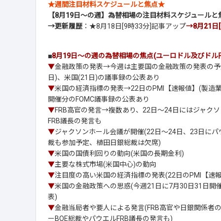
★週間注目材料スケジュールと焦点★
【8月19日～の週】為替相場の注目材料スケジュールと
→更新履歴
：★8月18日[9時33分]記事アップ
→8月21日[
■
8月19日～の週の為替相場の焦点(ユーロドル及びドル
▼
金融政策の発表→今週は主要国の金融政策の発表の予定な
日)、米国(21日)の議事録の公表あり
▼
米国の経済指標の発表→22日のPMI【速報値】(製造業
開催分のFOMC議事録の公表あり
▼
FRB高官の発言→複数あり、22日～24日にはジャク
FRB議長の発言も
▼
ジャクソンホール会議が開催(22日～24日、23日に
裁も参加予定、植田日銀総裁は欠席)
▼
米国の国債利回りの動向(米国の長期金利)
▼
主要な株式市場(米国中心)の動向
▼
注目度の高い米国の経済指標の発表(22日のPMI【速
▼
米国の金融政策への思惑(今週21日に7月30日31日
表)
▼
金融当局者や要人による発言(FRB高官や日銀関係者
ーBOE総裁やパウエルFRB議長の発言も)