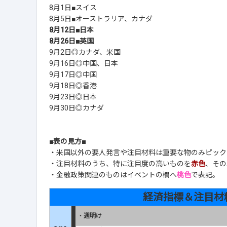
8月1日■スイス
8月5日■オーストラリア、カナダ
8月12日■日本
8月26日■英国
9月2日◎カナダ、米国
9月16日◎中国、日本
9月17日◎中国
9月18日◎香港
9月23日◎日本
9月30日◎カナダ
■表の見方■
・米国以外の要人発言や注目材料は重要な物のみピック
・注目材料のうち、特に注目度の高いものを
赤色
、その
・金融政策関連のものはイベントの欄へ
桃色
で表記。
経済指標＆注目材
・
週明け