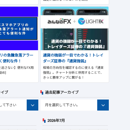
プリの急騰急落アラー
通貨の強弱が一目でわかる！トレイ
く便利な件！
ダーズ証券の『通貨強弱』
逃さない】便利なFX用
相場の方向性を確認するのに使える『通貨
勧め]
強弱』。チャート分析と併用することで、
きっと勝率アップに繋がる！
カイブ
過去記事アーカイブ
2026年7月