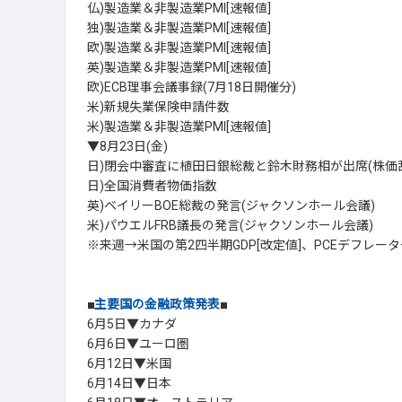
仏)製造業＆非製造業PMI[速報値]
独)製造業＆非製造業PMI[速報値]
欧)製造業＆非製造業PMI[速報値]
英)製造業＆非製造業PMI[速報値]
欧)ECB理事会議事録(7月18日開催分)
米)新規失業保険申請件数
米)製造業＆非製造業PMI[速報値]
▼8月23日(金)
日)閉会中審査に植田日銀総裁と鈴木財務相が出席(株価
日)全国消費者物価指数
英)ベイリーBOE総裁の発言(ジャクソンホール会議)
米)パウエルFRB議長の発言(ジャクソンホール会議)
※来週→米国の第2四半期GDP[改定値]、PCEデフレータ
■
主要国の金融政策発表
■
6月5日▼カナダ
6月6日▼ユーロ圏
6月12日▼米国
6月14日▼日本