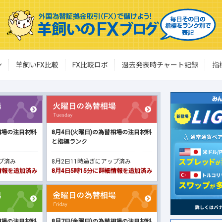
ン
羊飼いFX比較
FX比較ロボ
過去発表時チャート記録
指
相場の注目材料
8月4日(火曜日)の為替相場の注目材料
と指標ランク
ップ済み
8月2日11時過ぎにアップ済み
細情報を追加済み
8月4日5時15分に詳細情報を追加済み
相場の注目材料
8月7日(金曜日)の為替相場の注目材料