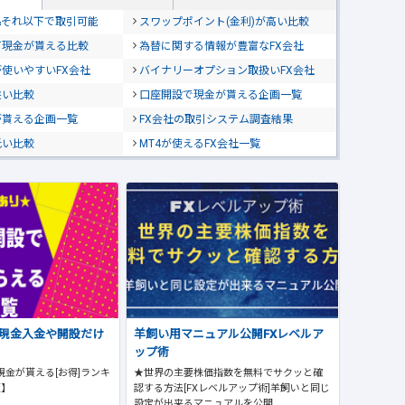
位&それ以下で取引可能
スワップポイント(金利)が高い比較
て現金が貰える比較
為替に関する情報が豊富なFX会社
使いやすいFX会社
バイナリーオプション取扱いFX会社
狭い比較
口座開設で現金が貰える企画一覧
が貰える企画一覧
FX会社の取引システム調査結果
低い比較
MT4が使えるFX会社一覧
で現金入金や開設だけ
羊飼い用マニュアル公開FXレベルア
ップ術
現金が貰える[お得]ランキ
★世界の主要株価指数を無料でサクッと確
版】
認する方法[FXレベルアップ術]羊飼いと同じ
設定が出来るマニュアルを公開