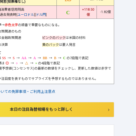
発言(投票権なし)
)
消費者信用残高
+118.50
-1.82億
過去発表時[
ユーロドル
][
ドル円
]
億
字
→
赤色太字
の順番で重要なものになる。
政策関連のもの
は金融政策関連
ピンクのバック
は米国の材料
の決算
黄のバック
は要人発言
て
は
→
→
→
→
→
→
の7段階で表記
標は
→
→
→
の4段階で表記
市場予想値(コンセンサス)の最新の数値をチェックし、更新した数値は赤字で
や注目度を表すものでサプライズを予想するものではありません。
ついての免罪事項・ご利用上注意点
本日の注目為替相場をもっと詳しく