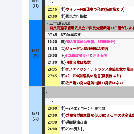
8/19
-
-
(月)
22:15
米)
ウォラーFRB理事の発言(投票権あり)
23:00
米)景気先行指数
・
五十日(20日)
・
自民党選挙管理委員会で自民党総裁選の日程が決ま
07:45
NZ)貿易収支
10:30
豪)
RBA議事録公表(8月6日開催分)
18:30
ス)
ジョーダンSNB総裁の発言
8/20
(火)
20:00
ト)
TCMB政策金利
＆
声明発表
21:30
加)
消費者物価指数
26:35
米)
ボスティック：アトランタ連銀総裁の発言(
27:45
米)
バーFRB副議長の発言(投票権あり)
-
米)
注目度の高い経済指標の発表はない
-
-
-
20:00
米)
MBA住宅ローン申請指数
8/21
23:00
米)
労働省労働統計局(BLS)による年次改定値(
(水)
23:30
米)週間原油在庫
26:00
米)20年債入札