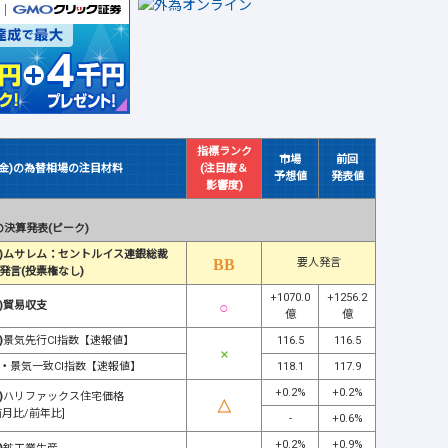
指標ランク
市場
前回
(金)の為替相場の注目材料
(注目度＆
予想値
発表値
影響度)
決算発表(ピーク)
)ムサレム：セントルイス連銀総裁
要人発言
発言(投票権なし)
+1070.0
+1256.2
)貿易収支
億
億
)
景気先行CI指数【速報値】
116.5
116.5
・
景気一致CI指数【速報値】
118.1
117.9
+0.2%
+0.2%
)
ハリファックス住宅価格
前月比/前年比]
-
+0.6%
+0.2%
+0.9%