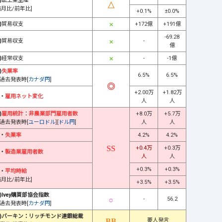
)
鉱工業生産
前月比/前年比]
+0.1%
±0.0%
)
貿易収支
+172億
+191億
-69.28
)
貿易収支
-
億
)
経常収支
-
-1億
)
失業率
6.5%
6.5%
過去発表時[
カナダ円
]
+2.00万
+1.82万
・
雇用ネット変化
人
人
)
雇用統計
：
非農業部門雇用者数
+8.0万
+5.7万
過去発表時[
ユーロドル
][
ドル円
]
人
人
・
失業率
4.2%
4.2%
+0.4万
+0.3万
・
製造業雇用者数
人
人
+0.3%
+0.3%
・
平均時給
前月比/前年比]
+3.5%
+3.5%
)Ivey購買部協会指数
-
56.2
過去発表時[
カナダ円
]
)バーキン：リッチモンド連銀総裁
要人発言