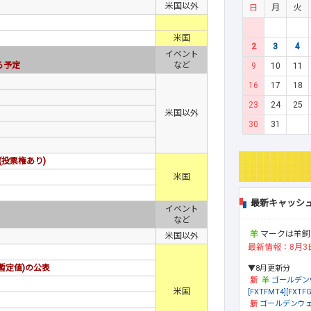
米国以外
日
月
火
米国
2
3
4
イベント
る予定
など
9
10
11
16
17
18
23
24
25
米国以外
30
31
投票権あり)
米国
最新キャッシ
イベント
など
マークは羊飼
米国以外
最新情報：8月3
暫定値)の公表
▼8月更新分
ゴールデン
米国
[FXTFMT4][FXTFG
ゴールデンウェ