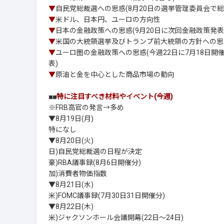
▼
自民党総裁選への思惑(8月20日の選挙管理委員会で
▼
米ドル、日本円、ユーロの方向性
▼
日本の金融政策への思惑(9月20日に次回金融政策発表
▼
米国の大統領選挙及びトランプ前大統領の方針への思
▼
ユーロ圏の金融政策への思惑(今週22日に7月18日開
表)
▼
原油と金を中心とした商品市場の動向
■■
特に注目すべき材料やイベント(今週)
※FRB高官の発言→多め
▼8月19日(月)
特になし
▼8月20日(火)
日)自民党総裁選の日程が決定
豪)RBA議事録(8月6日開催分)
加)消費者物価指数
▼8月21日(水)
米)FOMC議事録(7月30日31日開催分)
▼8月22日(木)
米)ジャクソンホール会議開幕(22日～24日)