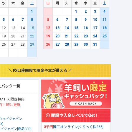
水
木
金
土
日
月
火
水
木
金
土
1
1
2
3
4
5
6
7
8
5
6
7
8
9
10
11
12
13
14
15
12
13
14
15
16
17
18
19
20
21
22
19
20
21
22
23
24
25
26
27
28
29
26
27
28
29
30
31
＼ FX口座開設で現金や本が貰える ／
ュバック一覧
いＦＸ限定特典
日11時に更新
開設や入金レベルでGet！
ウェイジャパン
X]
3千円
岡三オンライン[くりっく株365]
イジャパン[商品CFD]