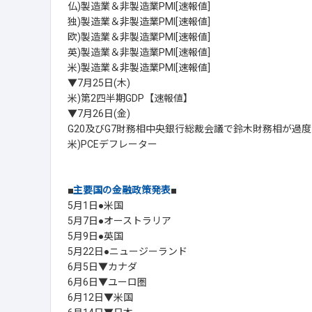
仏)製造業＆非製造業PMI[速報値]
独)製造業＆非製造業PMI[速報値]
欧)製造業＆非製造業PMI[速報値]
英)製造業＆非製造業PMI[速報値]
米)製造業＆非製造業PMI[速報値]
▼7月25日(木)
米)第2四半期GDP【速報値】
▼7月26日(金)
G20及びG7財務相中央銀行総裁会議で鈴木財務相が過度な
米)PCEデフレーター
■
主要国の金融政策発表
■
5月1日●米国
5月7日●オーストラリア
5月9日●英国
5月22日●ニュージーランド
6月5日▼カナダ
6月6日▼ユーロ圏
6月12日▼米国