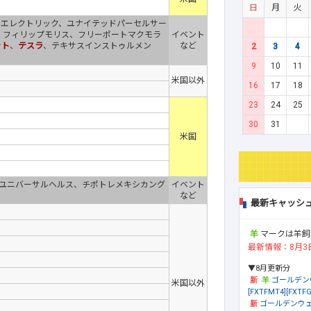
日
月
火
ルエレクトリック、ユナイテッドパーセルサー
、フィリップモリス、フリーポートマクモラ
イベント
ット
、
テスラ
、テキサスインストゥルメン
など
2
3
4
9
10
11
米国以外
16
17
18
23
24
25
30
31
米国
、ユニバーサルヘルス、チポトレメキシカング
イベント
など
最新キャッシ
マークは羊飼
最新情報：8月3
▼8月更新分
ゴールデン
米国以外
[FXTFMT4][FXTFG
ゴールデンウェ