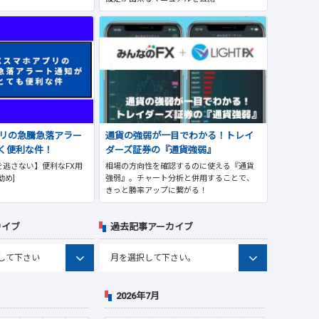
プリの急騰急落アラー
通貨の強弱が一目でわかる！トレイ
く便利な件！
ダーズ証券の『通貨強弱』
逃さない】便利なFX用
相場の方向性を確認するのに使える『通貨
勧め]
強弱』。チャート分析と併用することで、
きっと勝率アップに繋がる！
カイブ
過去記事アーカイブ
2026年7月