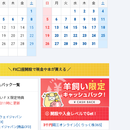
水
木
金
土
日
月
火
水
木
金
土
1
1
2
3
4
5
6
7
8
5
6
7
8
9
10
11
12
13
14
15
12
13
14
15
16
17
18
19
20
21
22
19
20
21
22
23
24
25
26
27
28
29
26
27
28
29
30
31
＼ FX口座開設で現金や本が貰える ／
ュバック一覧
いＦＸ限定特典
日11時に更新
開設や入金レベルでGet！
ウェイジャパン
X]
3千円
岡三オンライン[くりっく株365]
イジャパン[商品CFD]