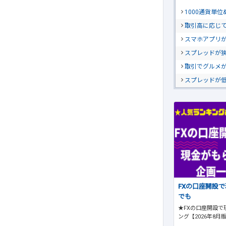
1000通貨単
取引高に応じ
スマホアプリが
スプレッドが
取引でグルメ
スプレッドが
FXの口座開設
でも
★FXの口座開設で
ング【2026年8月