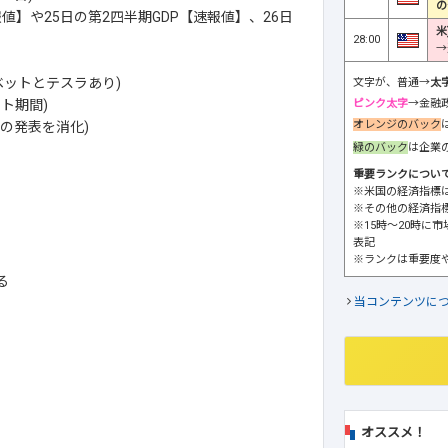
の
値】や25日の第2四半期GDP【速報値】、26日
米
28:00
→
ットとテスラあり)
文字が、普通→
太
ピンク太字
→金融
ト期間)
オレンジのバック
の発表を消化)
緑のバック
は企業
重要ランクについ
※米国の経済指標
※その他の経済指
※15時～20時に
表記
※ランクは重要度
る
当コンテンツに
オススメ！