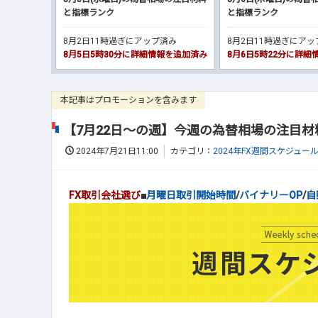
と指標ランク
と指標ランク
8月2日11時過ぎにアップ済み
8月2日11時過ぎにア
8月5日5時30分に詳細情報を追加済み
8月6日5時22分に詳
本記事はプロモーションを含みます
【7月22日～の週】今週の為替相場の注目
2024年7月21日11:00
カテゴリ：
2024年FX週間スケジュー
FX取引会社選び
■
月曜日取引開始時間
/
バイナリーOP
/
自