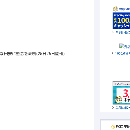
羊飼い限
円安に懸念を表明(25日26日開催)
1000通
羊飼い限
FX口座