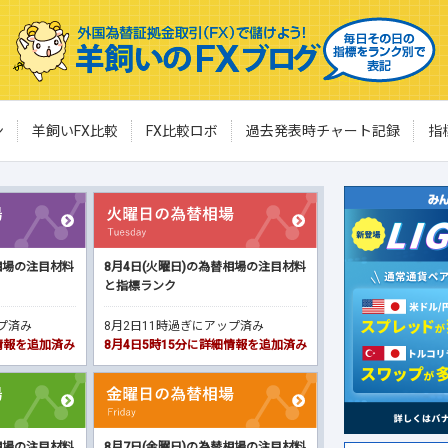
ン
羊飼いFX比較
FX比較ロボ
過去発表時チャート記録
指
相場の注目材料
8月4日(火曜日)の為替相場の注目材料
と指標ランク
ップ済み
8月2日11時過ぎにアップ済み
細情報を追加済み
8月4日5時15分に詳細情報を追加済み
相場の注目材料
8月7日(金曜日)の為替相場の注目材料