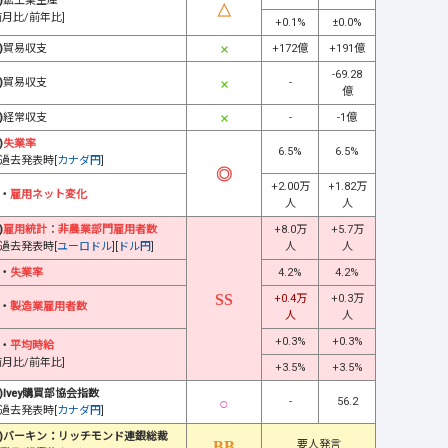
)
鉱工業生産
前月比/前年比]
+0.1%
±0.0%
)
貿易収支
+172億
+191億
-69.28
)
貿易収支
-
億
)
経常収支
-
-1億
)
失業率
6.5%
6.5%
過去発表時[
カナダ円
]
+2.00万
+1.82万
・
雇用ネット変化
人
人
)
雇用統計
：
非農業部門雇用者数
+8.0万
+5.7万
過去発表時[
ユーロドル
][
ドル円
]
人
人
・
失業率
4.2%
4.2%
+0.4万
+0.3万
・
製造業雇用者数
人
人
+0.3%
+0.3%
・
平均時給
前月比/前年比]
+3.5%
+3.5%
)Ivey購買部協会指数
-
56.2
過去発表時[
カナダ円
]
)バーキン：リッチモンド連銀総裁
要人発言