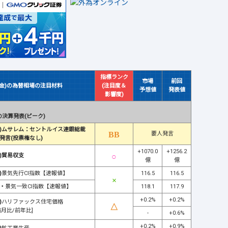
指標ランク
市場
前回
(金)の為替相場の注目材料
(注目度＆
予想値
発表値
影響度)
決算発表(ピーク)
)ムサレム：セントルイス連銀総裁
要人発言
発言(投票権なし)
+1070.0
+1256.2
)貿易収支
億
億
)
景気先行CI指数【速報値】
116.5
116.5
・
景気一致CI指数【速報値】
118.1
117.9
+0.2%
+0.2%
)
ハリファックス住宅価格
前月比/前年比]
-
+0.6%
+0.2%
+0.9%