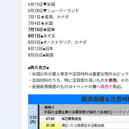
6月19日▼米国
6月28日▼ニュージーランド
7月1日★香港、カナダ
7月4日★米国
7月15日★日本
8月1日■スイス
8月5日■オーストラリア、カナダ
8月12日■日本
8月26日■英国
■表の見方■
・米国以外の要人発言や注目材料は重要な物のみピック
・注目材料のうち、特に注目度の高いものを
赤色
、その
・金融政策関連のものはイベントの欄へ
桃色
で表記。
経済指標＆注目材
・
週明け
・
米国の主要企業の決算発表が相次ぐ(本格化)
→ベライ
7/22
07:45
NZ)貿易収支
(月)
21:30
米)
シカゴ連銀全米活動指数