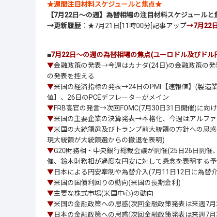
★週間注目材料スケジュールと焦点★
【7月22日～の週】為替相場の注目材料スケジュールと
→更新履歴
：★7月21日[11時00分]記事アップ
→7月22日
■
7月22日～の週の為替相場の焦点(ユーロドル及びドル
▼
金融政策の発表→今週はカナダ(24日)の金融政策の
の発表を控える
▼
米国の経済指標の発表→24日のPMI【速報値】(製造業
値】、26日のPCEデフレーターがメイン
▼
FRB高官の発言→次回FOMC(7月30日31日開催)に
▼
米国の主要企業の決算発表→本格化、今週はアルファ
▼
米国の大統領選及びトランプ前大統領の方針への思惑
現大統領が大統領選からの撤退を表明)
▼
G20財務相・中央銀行総裁会議が開催(25日26日開
催、鈴木財務相が過度な円安に対して懸念を表明する予
▼
日本による円安牽制や為替介入(7月11日12日に為替
▼
米国の国債利回りの動向(米国の長期金利)
▼
主要な株式市場(米国中心)の動向
▼
米国の金融政策への思惑(次回金融政策発表は来週7月3
▼
日本の金融政策への思惑(次回金融政策発表は来週7月3