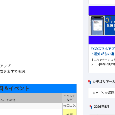
FXのスマホア
ト通知がもの凄
【これでチャンスを
ツール[羊飼い的お
アップ
次を
太字
で表記。
カテゴリアー
料＆イベント
イベント
ゾン、その他
など
米国以外
2026年8月
米国