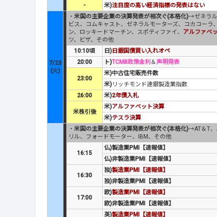
-
米)
注目度の高い経済指標の発表はない
・
米国の主要企業の決算発表が相次ぐ(本格化)
→ゼネラ
ビス、コムキャスト、ゼネラルモーターズ、コカコーラ
ン、ロッキードマーチン、スポティファイ、
アルファベ
ツ、ビザ、その他
10:10頃
日)
日銀国債買い入れオペ
20:00
ト)
TCMB政策金利
＆
声明発表
7/23
(火)
米)中古住宅販売件数
23:00
米)
リッチモンド連銀製造業指数
26:00
米)
2年債入札
米)
アルファベット決算
米株引後
米)
テスラ決算
・
米国の主要企業の決算発表が相次ぐ(本格化)
→AT＆T
リル、フォードモーター、IBM、その他
仏)製造業PMI【速報値】
16:15
仏)非製造業PMI【速報値】
独)
製造業PMI【速報値】
16:30
独)非製造業PMI【速報値】
欧)
製造業PMI【速報値】
17:00
欧)非製造業PMI【速報値】
英)
製造業PMI【速報値】