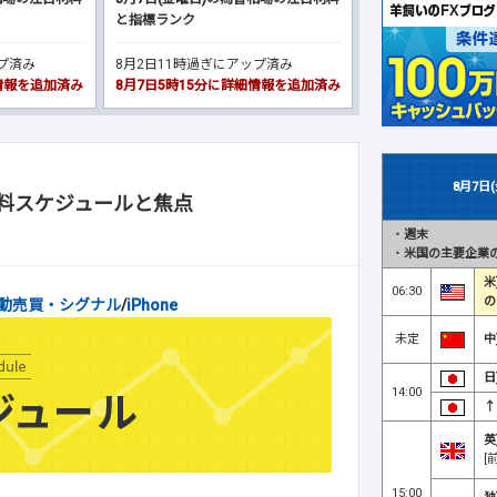
と指標ランク
ップ済み
8月2日11時過ぎにアップ済み
細情報を追加済み
8月7日5時15分に詳細情報を追加済み
8月7日
材料スケジュールと焦点
・
週末
ル
・
米国の主要企業の
米
06:30
の
動売買・シグナル
/
iPhone
未定
中
日
14:00
↑
英
[
15:00