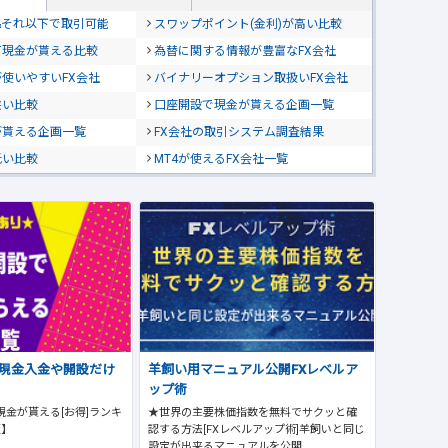
位&それ以下で取引可能
スワップポイント(金利)が高い比較
て現金が貰える比較
為替に関する情報が豊富なFX会社
使いやすいFX会社
バイナリーオプション取扱いFX会社
狭い比較
口座開設で現金が貰える企画一覧
が貰える企画一覧
FX会社の取引システム調査結果
低い比較
MT4が使えるFX会社一覧
で現金入金や開設だけ
羊飼い用マニュアル公開FXレベルア
ップ術
現金が貰える[お得]ランキ
★世界の主要株価指数を無料でサクッと確
版】
認する方法[FXレベルアップ術]羊飼いと同じ
設定が出来るマニュアルを公開