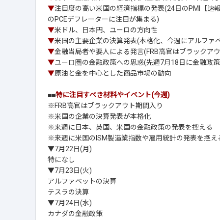
▼
注目度の高い米国の経済指標の発表(24日のPMI【速報
のPCEデフレーターに注目が集まる)
▼
米ドル、日本円、ユーロの方向性
▼
米国の主要企業の決算発表(本格化、今週にアルファベ
▼
金融当局者や要人による発言(FRB高官はブラックアウ
▼
ユーロ圏の金融政策への思惑(先週7月18日に金融政策
▼
原油と金を中心とした商品市場の動向
■■
特に注目すべき材料やイベント(今週)
※FRB高官はブラックアウト期間入り
※米国の企業の決算発表が本格化
※来週に日本、英国、米国の金融政策の発表を控える
※来週に米国のISM製造業指数や雇用統計の発表を控え
▼7月22日(月)
特になし
▼7月23日(火)
アルファベットの決算
テスラの決算
▼7月24日(水)
カナダの金融政策