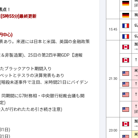
独
[
焦点！
独
[5時55分]
最終更新
仏
15:45
円中心)
仏
発表あり。来週には日本と米国、英国の金融政策
加
→
＆非製造業)、25日の第2四半期GDP【速報
↑
向けたブラックアウト期間入り
米
ベットとテスラの決算発表もあり
→
21:30
(暗殺未遂事件で注目、米時間21日にバイデン
↑
↑
催、同期間にG7財務相・中央銀行総裁会議も開
定)
↑
介入が行われたため引き続き注意)
[
加
→
1日)
23:00
米
1日)