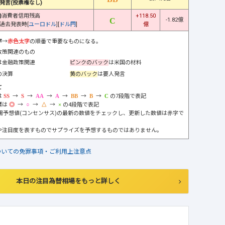
発言(投票権なし)
)
消費者信用残高
+118.50
-1.82億
過去発表時[
ユーロドル
][
ドル円
]
億
字
→
赤色太字
の順番で重要なものになる。
政策関連のもの
は金融政策関連
ピンクのバック
は米国の材料
の決算
黄のバック
は要人発言
て
は
→
→
→
→
→
→
の7段階で表記
標は
→
→
→
の4段階で表記
市場予想値(コンセンサス)の最新の数値をチェックし、更新した数値は赤字で
や注目度を表すものでサプライズを予想するものではありません。
ついての免罪事項・ご利用上注意点
本日の注目為替相場をもっと詳しく