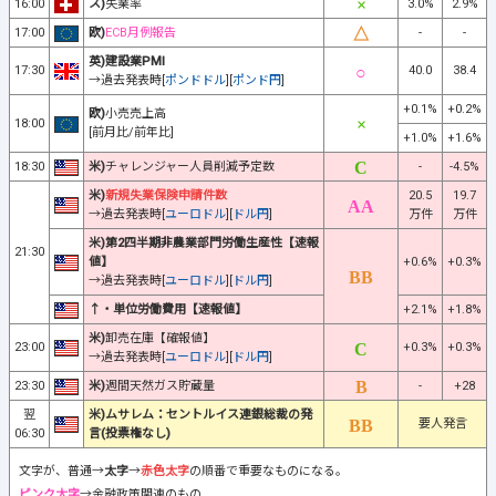
16:00
ス)
失業率
3.0%
2.9%
17:00
欧)
ECB月例報告
-
-
英)建設業PMI
17:30
40.0
38.4
→過去発表時[
ポンドドル
][
ポンド円
]
+0.1%
+0.2%
欧)
小売売上高
18:00
[前月比/前年比]
+1.0%
+1.6%
18:30
米)
チャレンジャー人員削減予定数
-
-4.5%
米)
新規失業保険申請件数
20.5
19.7
→過去発表時[
ユーロドル
][
ドル円
]
万件
万件
米)第2四半期非農業部門労働生産性【速報
21:30
値】
+0.6%
+0.3%
→過去発表時[
ユーロドル
][
ドル円
]
↑・単位労働費用【速報値】
+2.1%
+1.8%
米)
卸売在庫【確報値】
23:00
+0.3%
+0.3%
→過去発表時[
ユーロドル
][
ドル円
]
23:30
米)
週間天然ガス貯蔵量
-
+28
翌
米)ムサレム：セントルイス連銀総裁の発
要人発言
06:30
言(投票権なし)
文字が、普通→
太字
→
赤色太字
の順番で重要なものになる。
ピンク太字
→金融政策関連のもの