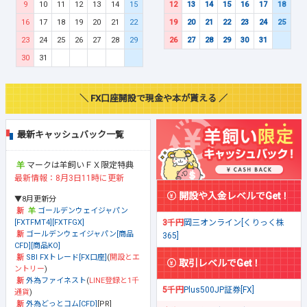
9
10
11
12
13
14
15
12
13
14
15
16
17
18
16
17
18
19
20
21
22
19
20
21
22
23
24
25
23
24
25
26
27
28
29
26
27
28
29
30
31
30
31
＼ FX口座開設で現金や本が貰える ／
最新キャッシュバック一覧
マークは羊飼いＦＸ限定特典
最新情報：8月3日11時に更新
開設や入金レベルでGet！
▼8月更新分
ゴールデンウェイジャパン
[FXTFMT4][FXTFGX]
3千円
岡三オンライン[くりっく株
ゴールデンウェイジャパン[商品
365]
CFD][商品KO]
SBI FXトレード[FX口座]
(
開設とエ
取引レベルでGet！
ントリー
)
外為ファイネスト
(
LINE登録と1千
5千円
Plus500JP証券[FX]
通貨
)
外為どっとコム[CFD]
[PR]