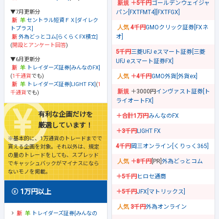
＋5千円
ゴールデンウェイジャ
▼7月更新分
パン[FXTFMT4][FXTFGX]
セントラル短資ＦＸ[ダイレク
4千円
GMOクリック証券[FXネ
トプラス]
オ]
外為どっとコム[らくらくFX積立]
(
開設とアンケート回答
)
5千円
三菱UFJ eスマート証券[三菱
▼6月更新分
UFJ eスマート証券FX]
トレイダーズ証券[みんなのFX]
(
1千通貨
でも)
＋4千円
GMO外貨[外貨ex]
トレイダーズ証券[LIGHT FX]
(
1
＋3000円
インヴァスト証券[ト
千通貨
でも)
ライオートFX]
有利な企画だけを
＋合計1万円
みんなのFX
厳選しています！
＋3千円
LIGHT FX
※基本的に、1万通貨のトレードまでで
4千円
岡三オンライン[くりっく365]
貰える企画を対象。それ以外は、規定
の量のトレードをしても、スプレッド
＋8千円
[PR]
外為どっとコム
でキャッシュバックがマイナスになら
ないモノを掲載。
＋5千円
ヒロセ通商
1万円以上
＋5千円
JFX[マトリックス]
3千円
外為オンライン
トレイダーズ証券[みんなの