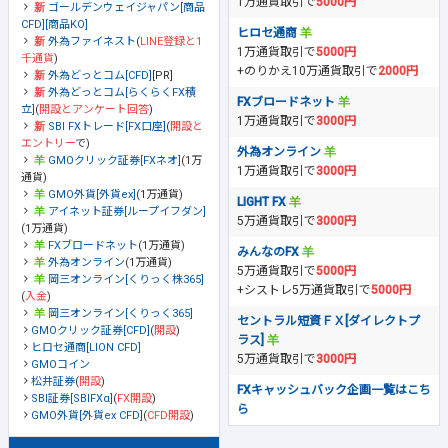
1万通貨取引で
5000円
ゴールデンウェイジャパン[商品
CFD][商品KO]
ヒロセ通商
外為ファイネスト
(
LINE登録と1
1万通貨取引で
5000円
千通貨
)
+のりかえ10万通貨取引で
2000円
外為どっとコム[CFD]
[PR]
外為どっとコム[らくらくFX積
FXブロードネット
立]
(
開設とアンケート回答
)
1万通貨取引で
3000円
SBI FXトレード[FX口座]
(
開設と
エントリー
で)
外為オンライン
GMOクリック証券[FXネオ]
(1万
1万通貨取引で
3000円
通貨)
GMO外貨[外貨ex]
(1万通貨)
LIGHT FX
アイネット証券[ループイフダン]
5万通貨取引で
3000円
(1万通貨)
FXブロードネット
(1万通貨)
みんなのFX
外為オンライン
(1万通貨)
5万通貨取引で
5000円
岡三オンライン[くりっく株365]
+シストレ5万通貨取引で
5000円
(
入金
)
岡三オンライン[くりっく365]
セントラル短資ＦＸ[ダイレクトプ
GMOクリック証券[CFD]
(
開設
)
ラス]
ヒロセ通商[LION CFD]
5万通貨取引で
3000円
GMOコイン
松井証券
(
開設
)
FXキャッシュバック企画一覧はこち
SBI証券[SBIFXα]
(
FX開設
)
ら
GMO外貨[外貨ex CFD]
(
CFD開設
)