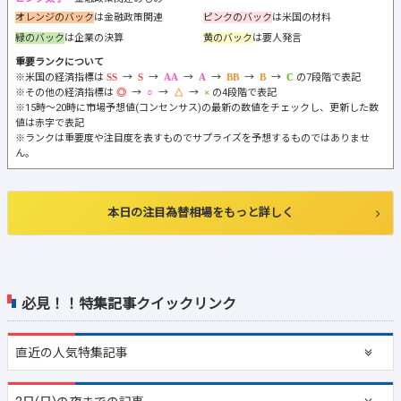
オレンジのバック
は金融政策関連
ピンクのバック
は米国の材料
緑のバック
は企業の決算
黄のバック
は要人発言
重要ランクについて
※米国の経済指標は
→
→
→
→
→
→
の7段階で表記
※その他の経済指標は
→
→
→
の4段階で表記
※15時～20時に市場予想値(コンセンサス)の最新の数値をチェックし、更新した数
値は赤字で表記
※ランクは重要度や注目度を表すものでサプライズを予想するものではありませ
ん。
本日の注目為替相場をもっと詳しく
必見！！特集記事クイックリンク
直近の
人気特集記事