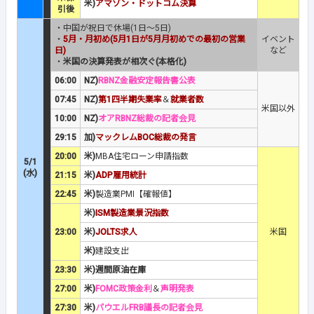
米)
アマゾン・ドットコム決算
引後
・中国が祝日で休場(1日～5日)
・
5月・月初め(5月1日が5月月初めでの最初の営業
イベント
日)
など
・
米国の決算発表が相次ぐ(本格化)
06:00
NZ)
RBNZ金融安定報告書公表
07:45
NZ)
第1四半期失業率
＆
就業者数
米国以外
10:00
NZ)
オアRBNZ総裁の記者会見
29:15
加)
マックレムBOC総裁の発言
20:00
米)
MBA住宅ローン申請指数
5/1
(水)
21:15
米)
ADP雇用統計
22:45
米)
製造業PMI【確報値】
米)
ISM製造業景況指数
23:00
米)
JOLTS求人
米国
米)
建設支出
23:30
米)週間原油在庫
27:00
米)
FOMC政策金利
＆
声明発表
27:30
米)
パウエルFRB議長の記者会見