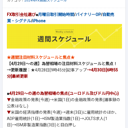
カテゴリ：
2024年FX週間スケジュール
FX取引会社選び
■
月曜日取引開始時間
/
バイナリーOP
/
自動売
買・シグナル
/
iPhone
★週間注目材料スケジュールと焦点★
【4月29日～の週】為替相場の注目材料スケジュールと焦点！
→更新履歴
：★4月28日[9時45分]記事アップ
→4月30日[6時55
分]
最終更新
■
4月29日～の週の為替相場の焦点(ユーロドル及びドル円中心)
▼
金融政策の発表(今週)→米国(1日)の金融政策の発表(議事録の
公表はなし)
▼
米国の経済指標の発表(今週)→週末(3日)に雇用統計のほか、
ADP雇用統計(1日)→ISM製造業指数(1日)→JOLTS求人(1
日)→ISM非製造業指数(3日)と目白押し