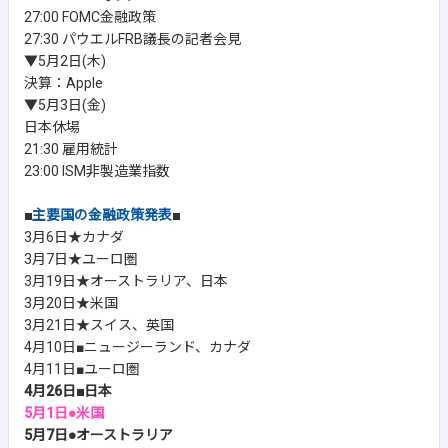
27:00 FOMC金融政策
27:30 パウエルFRB議長の記者会見
▼5月2日(木)
決算：Apple
▼5月3日(金)
日本休場
21:30 雇用統計
23:00 ISM非製造業指数
■
主要国の金融政策発表
■
3月6日★カナダ
3月7日★ユーロ圏
3月19日★オーストラリア、日本
3月20日★米国
3月21日★スイス、英国
4月10日■ニュージーランド、カナダ
4月11日■ユーロ圏
4月26日■日本
5月1日●米国
5月7日●オーストラリア