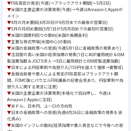
▼
FRB高官の発言(今週)→ブラックアウト期間(～5月2日)
▼
米国の主要企業の決算発表(今週)→今週はAmazonとAppleが
メイン
▼
4月の月末要因(4月30日が4月月末での最後の営業日)
▼
5月の月初め要因(5月1日が5月月初めでの最初の営業日)
▼
米国の国債利回りの動向(米国の長期金利)
▼
主要な株式市場(米国中心)の動向
▼
米国の金融政策への思惑(今週5月1日に金融政策の発表あり)
▼
注目度の高い米国の経済指標の発表(1日にADP雇用統計＆ISM
製造業指数＆JOLTS求人→3日に雇用統計とISM非製造業指数)
▼
日本による円安牽制や為替介入(155円を越えて推移→要警戒)
▼
金融当局者や要人による発言(FRB高官はブラックアウト期
間、FOMC後にパウエルFRB議長の記者会見あり、円安牽制や為
替介入に関する発言に注意)
▼
米国の主要企業の決算発表(本格化で目白押し、今週は
AmazonとAppleに注目)
▼
米ドル、日本円、ユーロの方向性
▼
日本の金融政策への思惑(先週4月26日に金融政策の発表を消
化済み)
▼
米国のインフレの動向(経済指標や要人発言などで今後への思