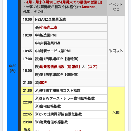
・
4月・月末(4月30日が4月月末での最後の営業日)
イベント
・
米国の決算発表が相次ぐ(本格化)→
Amazon
、
など
AMD、その他
10:00
NZ)ANZ企業景況感
豪)
小売売上高
10:30
中)製造業PMI
中)非製造業PMI
10:45
中)財新サービス業PMI
米国以外
17:00
独)第1四半期GDP【速報値】
4/30
欧)
消費者物価指数【速報値】
＆
【コア】
(火)
18:00
欧)第1四半期GDP【速報値】
21:30
加)
GDP
21:30
米)第1四半期雇用コスト指数
米)S＆P/ケース・シラー住宅価格指数
22:00
米)住宅価格指数
米国
22:45
米)シカゴ購買部協会景気指数
23:00
米)消費者信頼感指数
米株