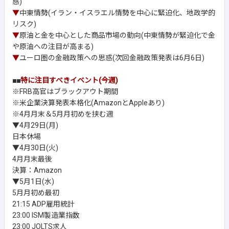
惑)
▼
中東情勢(イラン・イスラエル情勢を中心に緊迫化、地政学的
リスク)
▼
原油と金を中心とした商品市場の動向(中東情勢が緊迫化で金
や原油への注目が高まる)
▼
ユーロ圏の金融政策への思惑(次回金融政策発表は6月6日)
■■
特に注目すべきイベント(今週)
※FRB高官はブラックアウト期間
※米企業決算発表本格化(AmazonとAppleあり)
※4月月末＆5月月初めを挟む週
▼4月29日(月)
日本休場
▼4月30日(火)
4月月末最後
決算：Amazon
▼5月1日(水)
5月月初め最初
21:15 ADP雇用統計
23:00 ISM製造業指数
23:00 JOLTS求人