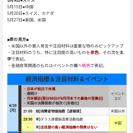
5月9日●スイス
5月15日●中国
5月20日●スイス、カナダ
5月27日●英国、米国
■表の見方■
・米国以外の要人発言や注目材料は重要な物のみピックアップ
・注目材料のうち、特に注目度の高いものを
赤色
、その次を
太
字
で表記。
・金融政策関連のものはイベントの欄へ
桃色
で表記。
経済指標＆注目材料＆イベント
・
日本が祝日で休場
・
週明け
イベント
・
月末間近(翌日30日が4月月末での最後の営業日)
など
・
米国の決算発表が相次ぐ(本格化)
4/29
(月)
21:00
独)消費者物価指数【速報値】
米国以外
23:30
米)
ダラス連銀製造業活動指数
米国
-
米)
注目度の高い経済指標の発表はない