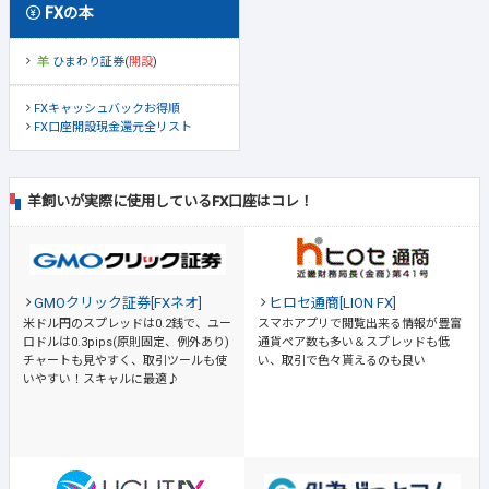
FXの本
ひまわり証券
(
開設
)
FXキャッシュバックお得順
FX口座開設現金還元全リスト
羊飼いが実際に使用しているFX口座はコレ！
GMOクリック証券[FXネオ]
ヒロセ通商[LION FX]
米ドル円のスプレッドは0.2銭で、ユー
スマホアプリで閲覧出来る情報が豊富
ロドルは0.3pips(原則固定、例外あり)
通貨ペア数も多い＆スプレッドも低
チャートも見やすく、取引ツールも使
い、取引で色々貰えるのも良い
いやすい！スキャルに最適♪