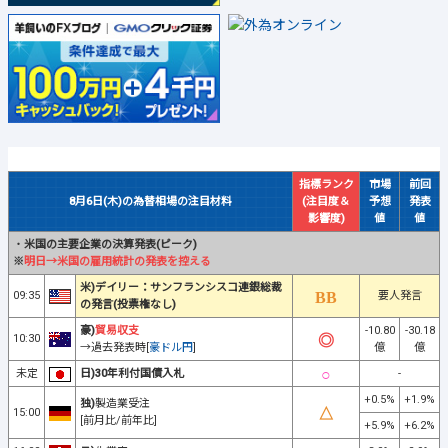
指標ランク
市場
前回
8月6日(木)の為替相場の注目材料
(注目度＆
予想
発表
影響度)
値
値
・
米国の主要企業の決算発表(ピーク)
※
明日→米国の雇用統計の発表を控える
米)デイリー：サンフランシスコ連銀総裁
09:35
要人発言
の発言(投票権なし)
豪)
貿易収支
-10.80
-30.18
10:30
→過去発表時[
豪ドル円
]
億
億
未定
日)30年利付国債入札
-
+0.5%
+1.9%
独)
製造業受注
15:00
[前月比/前年比]
+5.9%
+6.2%