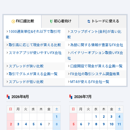
FX口座比較
初心者向け
トレードに使える
1000通貨単位&それ以下で取引可
スワップポイント(金利)が高い比
能
較
取引高に応じて現金が貰える比較
為替に関する情報が豊富なFX会社
スマホアプリが使いやすいFX会社
バイナリーオプション取扱いFX会
社
スプレッドが狭い比較
口座開設で現金が貰える企画一覧
取引でグルメが貰える企画一覧
FX会社の取引システム調査結果
スプレッドが低い比較
MT4が使えるFX会社一覧
2026年8月
2026年7月
日
月
火
水
木
金
土
日
月
火
水
木
金
土
1
1
2
3
4
2
3
4
5
6
7
8
5
6
7
8
9
10
11