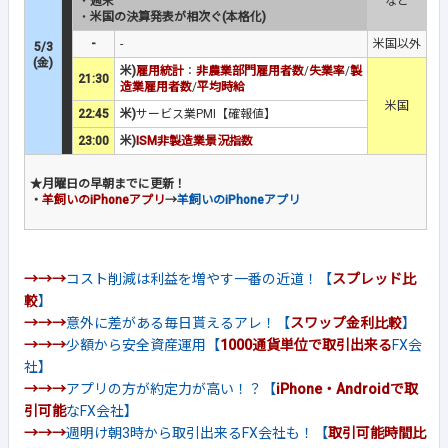
・
週末
など
・
米国の決算発表が相次ぐ(本格化)
-
-
米国以外
5/3
(金)
米)
雇用統計
：
非農業部門雇用者数
/
失業率
/
製
21:30
造業雇用者数
/
平均時給
米国
22:45
米)
サービス業PMI【確報値】
23:00
米)
ISM非製造業景況指数
★月曜日の早朝までに更新！
・
羊飼いのiPhoneアプリ
→
羊飼いのiPhoneアプリ
→→→
コスト削減は利益を増やす一番の近道！【
スプレッド比
較
】
→→→
意外に差がある毎日貰えるアレ！【
スワップ金利比較
】
→→→
少額から安全資産運用【
1000通貨単位で取引出来る
FX会
社】
→→→
アプリの方が約定力が高い！？【
iPhone・Androidで取
引可能
なFX会社】
→→→
週明け朝3時から取引出来るFX会社も！【
取引可能時間比