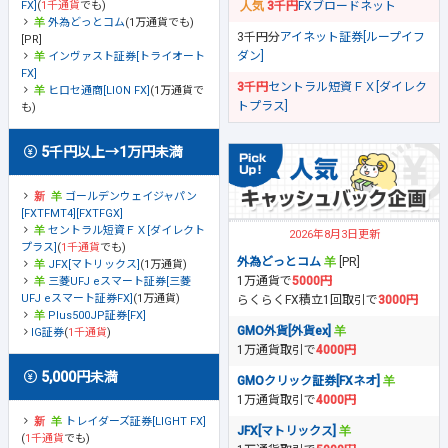
FX]
(
1千通貨
でも)
3千円
FXブロードネット
外為どっとコム
(1万通貨でも)
3千円分
アイネット証券[ループイフ
[PR]
ダン]
インヴァスト証券[トライオート
FX]
3千円
セントラル短資ＦＸ[ダイレク
ヒロセ通商[LION FX]
(1万通貨で
トプラス]
も)
5千円以上→1万円未満
ゴールデンウェイジャパン
[FXTFMT4][FXTFGX]
セントラル短資ＦＸ[ダイレクト
2026年8月3日更新
プラス]
(
1千通貨
でも)
外為どっとコム
[PR]
JFX[マトリックス]
(1万通貨)
1万通貨で
5000円
三菱UFJ eスマート証券[三菱
UFJ eスマート証券FX]
(1万通貨)
らくらくFX積立1回取引で
3000円
Plus500JP証券[FX]
GMO外貨[外貨ex]
IG証券
(
1千通貨
)
1万通貨取引で
4000円
5,000円未満
GMOクリック証券[FXネオ]
1万通貨取引で
4000円
トレイダーズ証券[LIGHT FX]
JFX[マトリックス]
(
1千通貨
でも)