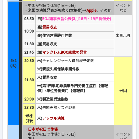
・中国が祝日で休場(1日～5日)
イベント
・
米国の決算発表が相次ぐ(本格化)→
Apple
、その他
など
08:50
日)
BOJ議事要旨公表(3月18日・19日開催分)
豪)
貿易収支
10:30
豪)住宅建設許可件数
米国以外
21:30
加)貿易収支
21:45
加)
マックレムBOC総裁の発言
5/2
20:30
米)
チャレンジャー人員削減予定数
(木)
米)新規失業保険申請件数
米)貿易収支
21:30
米)第1四半期非農業部門労働生産性【速報
値】
/
単位労働費用【速報値】
米国
23:00
米)製造業受注指数
23:30
米)
週間天然ガス貯蔵量
米株
米)
アップル決算
引後
・
日本が祝日で休場
・中国が祝日で休場(1日～5日)
イベント