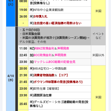
4/9
08:00
言(投票権なし)
(火)
19:00
米)
NFIB中小企業楽観指数
米国
26:00
米)
3年債入札
-
米)
注目度の高い経済指標の発表はない
・
五十日(10日)
・
日米首脳会談
イベント
・
米国の決算発表が相次ぐ(決算発表シーズン開始)
→
など
デルタ航空、その他
11:00
NZ)
RBNZ政策金利
＆
声明発表
22:45
加)
BOC政策金利
＆
声明発表
米国以外
23:30
加)
マックレムBOC総裁の記者会見
20:00
米)
MBA住宅ローン申請指数
21:30
米)
消費者物価指数
＆
【コア】
4/10
(水)
21:45
米)
ボウマンFRB理事の発言(投票権あり)
23:00
米)
卸売在庫【確報値】
23:30
米)週間原油在庫
米国
米)グールズビー：シカゴ連銀総裁の発言(投
25:45
票権なし)