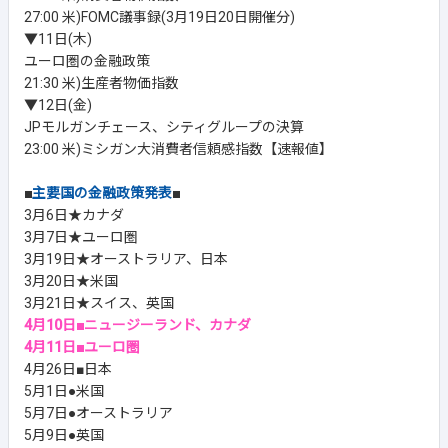
27:00 米)FOMC議事録(3月19日20日開催分)
▼11日(木)
ユーロ圏の金融政策
21:30 米)生産者物価指数
▼12日(金)
JPモルガンチェース、シティグループの決算
23:00 米)ミシガン大消費者信頼感指数【速報値】
■
主要国の金融政策発表
■
3月6日★カナダ
3月7日★ユーロ圏
3月19日★オーストラリア、日本
3月20日★米国
3月21日★スイス、英国
4月10日■ニュージーランド、カナダ
4月11日■ユーロ圏
4月26日■日本
5月1日●米国
5月7日●オーストラリア
5月9日●英国