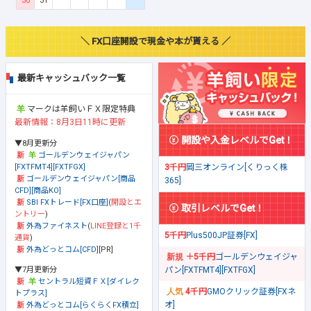
30
31
＼ FX口座開設で現金や本が貰える ／
最新キャッシュバック一覧
マークは羊飼いＦＸ限定特典
最新情報：8月3日11時に更新
開設や入金レベルでGet！
▼8月更新分
ゴールデンウェイジャパン
[FXTFMT4][FXTFGX]
3千円
岡三オンライン[くりっく株
ゴールデンウェイジャパン[商品
365]
CFD][商品KO]
SBI FXトレード[FX口座]
(
開設とエ
取引レベルでGet！
ントリー
)
外為ファイネスト
(
LINE登録と1千
5千円
Plus500JP証券[FX]
通貨
)
外為どっとコム[CFD]
[PR]
＋5千円
ゴールデンウェイジャ
▼7月更新分
パン[FXTFMT4][FXTFGX]
セントラル短資ＦＸ[ダイレク
4千円
GMOクリック証券[FXネ
トプラス]
オ]
外為どっとコム[らくらくFX積立]