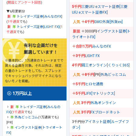
(
開設とアンケート回答
)
5千円
三菱UFJ eスマート証券[三菱
▼6月更新分
UFJ eスマート証券FX]
トレイダーズ証券[みんなのFX]
(
1千通貨
でも)
＋4千円
GMO外貨[外貨ex]
トレイダーズ証券[LIGHT FX]
(
1
＋3000円
インヴァスト証券[ト
千通貨
でも)
ライオートFX]
有利な企画だけを
＋合計1万円
みんなのFX
厳選しています！
＋3千円
LIGHT FX
※基本的に、1万通貨のトレードまでで
4千円
岡三オンライン[くりっく365]
貰える企画を対象。それ以外は、規定
の量のトレードをしても、スプレッド
＋8千円
[PR]
外為どっとコム
でキャッシュバックがマイナスになら
ないモノを掲載。
＋5千円
ヒロセ通商
1万円以上
＋5千円
JFX[マトリックス]
3千円
外為オンライン
トレイダーズ証券[みんなの
FX]
(
1千通貨
でも)
3千円
FXブロードネット
外為どっとコム
(1万通貨でも)
3千円分
アイネット証券[ループイフ
[PR]
ダン]
インヴァスト証券[トライオート
FX]