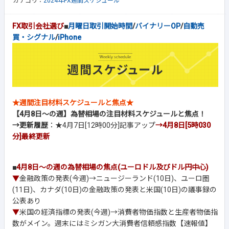
カテゴリ：
2024年FX週間スケジュール
FX取引会社選び
■
月曜日取引開始時間
/
バイナリーOP
/
自動売
買・シグナル
/
iPhone
★週間注目材料スケジュールと焦点★
【4月8日～の週】為替相場の注目材料スケジュールと焦点！
→更新履歴
：★4月7日[12時00分]記事アップ
→4月8日[5時030
分]
最終更新
■
4月8日～の週の為替相場の焦点(ユーロドル及びドル円中心)
▼
金融政策の発表(今週)→ニュージーランド(10日)、ユーロ圏
(11日)、カナダ(10日)の金融政策の発表と米国(10日)の議事録の
公表あり
▼
米国の経済指標の発表(今週)→消費者物価指数と生産者物価指
数がメイン。週末にはミシガン大消費者信頼感指数【速報値】