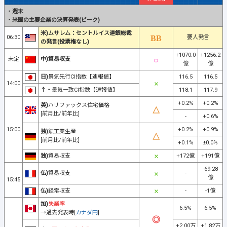
・
週末
・
米国の主要企業の決算発表(ピーク)
米)ムサレム：セントルイス連銀総裁
06:30
要人発言
の発言(投票権なし)
+1070.0
+1256.2
未定
中)貿易収支
億
億
日)
景気先行CI指数【速報値】
116.5
116.5
14:00
↑・
景気一致CI指数【速報値】
118.1
117.9
+0.2%
+0.2%
英)
ハリファックス住宅価格
[前月比/前年比]
-
+0.6%
15:00
+0.2%
+0.9%
独)
鉱工業生産
[前月比/前年比]
+0.1%
±0.0%
独)
貿易収支
+172億
+191億
-69.28
仏)
貿易収支
-
億
15:45
仏)
経常収支
-
-1億
加)
失業率
6.5%
6.5%
→過去発表時[
カナダ円
]
+2.00万
+1.82万