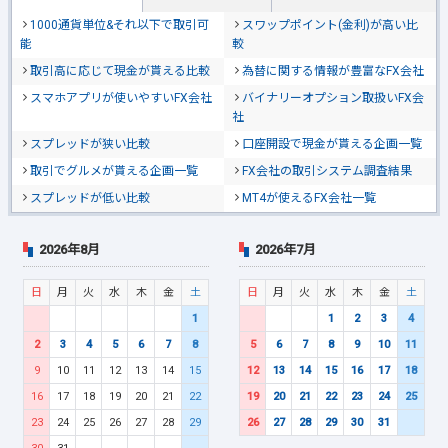
1000通貨単位&それ以下で取引可
スワップポイント(金利)が高い比
能
較
取引高に応じて現金が貰える比較
為替に関する情報が豊富なFX会社
スマホアプリが使いやすいFX会社
バイナリーオプション取扱いFX会
社
スプレッドが狭い比較
口座開設で現金が貰える企画一覧
取引でグルメが貰える企画一覧
FX会社の取引システム調査結果
スプレッドが低い比較
MT4が使えるFX会社一覧
2026年8月
2026年7月
日
月
火
水
木
金
土
日
月
火
水
木
金
土
1
1
2
3
4
2
3
4
5
6
7
8
5
6
7
8
9
10
11
9
10
11
12
13
14
15
12
13
14
15
16
17
18
16
17
18
19
20
21
22
19
20
21
22
23
24
25
23
24
25
26
27
28
29
26
27
28
29
30
31