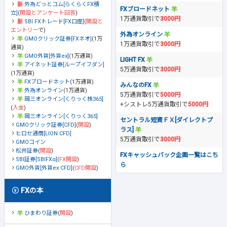
外為どっとコム[らくらくFX積
FXブロードネット
立]
(
開設とアンケート回答
)
1万通貨取引で
3000円
SBI FXトレード[FX口座]
(
開設と
エントリー
で)
外為オンライン
GMOクリック証券[FXネオ]
(1万
1万通貨取引で
3000円
通貨)
GMO外貨[外貨ex]
(1万通貨)
LIGHT FX
アイネット証券[ループイフダン]
5万通貨取引で
3000円
(1万通貨)
FXブロードネット
(1万通貨)
みんなのFX
外為オンライン
(1万通貨)
5万通貨取引で
5000円
岡三オンライン[くりっく株365]
+シストレ5万通貨取引で
5000円
(
入金
)
岡三オンライン[くりっく365]
セントラル短資ＦＸ[ダイレクトプ
GMOクリック証券[CFD]
(
開設
)
ラス]
ヒロセ通商[LION CFD]
5万通貨取引で
3000円
GMOコイン
松井証券
(
開設
)
FXキャッシュバック企画一覧はこち
SBI証券[SBIFXα]
(
FX開設
)
ら
GMO外貨[外貨ex CFD]
(
CFD開設
)
FXの本
ひまわり証券
(
開設
)