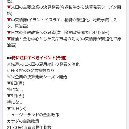
惑)
▼
米国の主要企業の決算発表(今週後半から決算発表シーズン開
始)
▼
中東情勢(イラン・イスラエル情勢が緊迫化、地政学的リス
ク、原油高)
▼
日本の金融政策への思惑(次回金融政策発表は4月26日)
▼
原油と金を中心とした商品市場の動向(中東情勢が緊迫化で原
油高)
■■
特に注目すべきイベント(今週)
※先週末に米国の雇用統計の発表を消化
※FRB高官の発言複数あり
※米企業の決算発表シーズン開始
▼8日(月)
特になし
▼9日(火)
特になし
▼10日(水)
ニュージーランドの金融政策
カナダの金融政策
21:30 米)消費者物価指数