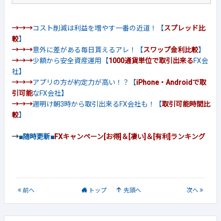
→→→
コスト削減は利益を増やす一番の近道！【
スプレッド比
較
】
→→→
意外に差がある毎日貰えるアレ！【
スワップ金利比較
】
→→→
少額から安全資産運用【
1000通貨単位で取引出来る
FX会
社】
→→→
アプリの方が約定力が高い！？【
iPhone・Androidで取
引可能
なFX会社】
→→→
週明け朝3時から取引出来るFX会社も！【
取引可能時間比
較
】
→
■随時更新■
FXキャンペーン[お得]＆[凄い]＆[有利]ランキング
前
へ
トップ
先頭へ
次
へ