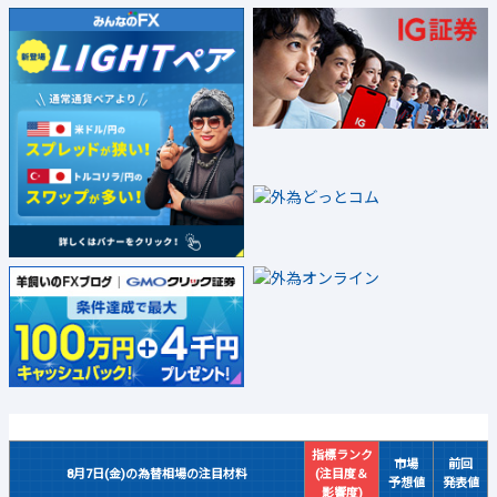
指標ランク
市場
前回
8月7日(金)の為替相場の注目材料
(注目度＆
予想値
発表値
影響度)