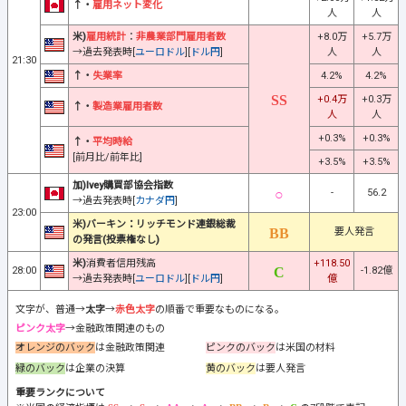
↑・
雇用ネット変化
人
人
米)
雇用統計
：
非農業部門雇用者数
+8.0万
+5.7万
→過去発表時[
ユーロドル
][
ドル円
]
人
人
21:30
↑・
失業率
4.2%
4.2%
+0.4万
+0.3万
↑・
製造業雇用者数
人
人
+0.3%
+0.3%
↑・
平均時給
[前月比/前年比]
+3.5%
+3.5%
加)Ivey購買部協会指数
-
56.2
→過去発表時[
カナダ円
]
23:00
米)バーキン：リッチモンド連銀総裁
要人発言
の発言(投票権なし)
米)
消費者信用残高
+118.50
28:00
-1.82億
→過去発表時[
ユーロドル
][
ドル円
]
億
文字が、普通→
太字
→
赤色太字
の順番で重要なものになる。
ピンク太字
→金融政策関連のもの
オレンジのバック
は金融政策関連
ピンクのバック
は米国の材料
緑のバック
は企業の決算
黄のバック
は要人発言
重要ランクについて