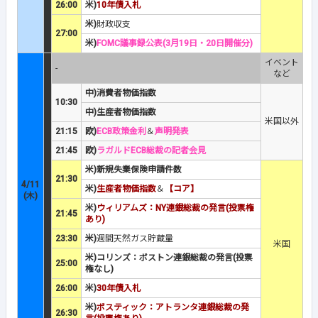
26:00
米)
10年債入札
米)
財政収支
27:00
米)
FOMC議事録公表(3月19日・20日開催分)
イベント
-
など
中)消費者物価指数
10:30
中)生産者物価指数
米国以外
21:15
欧)
ECB政策金利
＆
声明発表
21:45
欧)
ラガルドECB総裁の記者会見
米)新規失業保険申請件数
21:30
4/11
米)
生産者物価指数
＆
【コア】
(木)
米)
ウィリアムズ：NY連銀総裁の発言(投票権
21:45
あり)
23:30
米)
週間天然ガス貯蔵量
米国
米)コリンズ：ボストン連銀総裁の発言(投票
25:00
権なし)
26:00
米)
30年債入札
米)
ボスティック：アトランタ連銀総裁の発
26:30