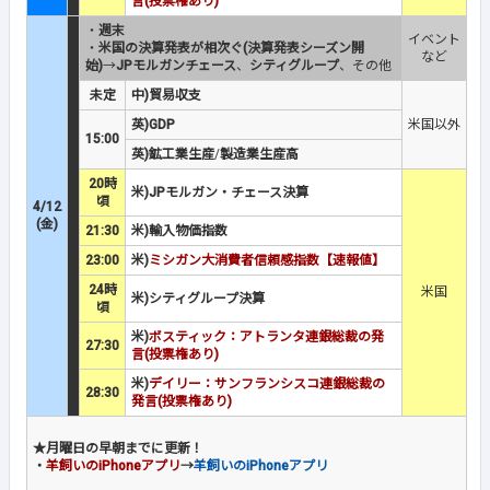
言(投票権あり)
・
週末
イベント
・
米国の決算発表が相次ぐ(決算発表シーズン開
など
始)
→
JPモルガンチェース
、
シティグループ
、その他
未定
中)貿易収支
英)GDP
米国以外
15:00
英)鉱工業生産
/
製造業生産高
20時
米)JPモルガン・チェース決算
頃
4/12
(金)
21:30
米)輸入物価指数
23:00
米)
ミシガン大消費者信頼感指数【速報値】
24時
米国
米)シティグループ決算
頃
米)
ボスティック：アトランタ連銀総裁の発
27:30
言(投票権あり)
米)
デイリー：サンフランシスコ連銀総裁の
28:30
発言(投票権あり)
★月曜日の早朝までに更新！
・
羊飼いのiPhoneアプリ
→
羊飼いのiPhoneアプリ