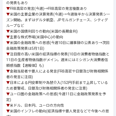
の発表もあり
▼
FRB高官の発言(今週)→FRB高官の発言複数あり
▼
米国の主要企業の決算発表(今週)→今週後半から決算発表シー
ズン開始。まずはデルタ航空、JPモルガンチェース、シティグ
ループなど
▼
米国の国債利回りの動向(米国の長期金利)
▼
主要な株式市場(米国中心)の動向
▼
米国の金融政策への思惑(今週10日に議事録の公表あり→次回
金融政策発表は5月1日)
▼
注目度の高い米国の経済指標の発表(10日の消費者物価指数と
11日の生産者物価指数がメイン。週末にはミシガン大消費者信
頼感指数【速報値】も)
▼
金融当局者や要人による発言(FRB高官や日銀及び財務相関係
者の発言に注目)
▼
日本による円安牽制や為替介入(152円手前まで上昇している
ため要警戒、日銀及び財務相関係者の発言に注意)
▼
ユーロ圏の金融政策への思惑(今週11日に金融政策発表を予
定)
▼
米ドル、日本円、ユーロの方向性
▼
米国のインフレの動向(経済指標や要人発言などで今後への思