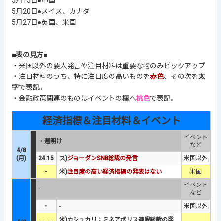
5月15日●中国
5月20日●スイス、カナダ
5月27日●英国、米国
■表の見方■
・米国以外の要人発言や注目材料は重要な物のみピックアップ
・注目材料のうち、特に注目度の高いものを
赤色
、その次を
太
字
で表記。
・金融政策関連のものはイベントの欄へ
桃色
で表記。
経済指標＆注目材料＆イベント
イベント
・
週明け
など
4/8
(月)
24:15
ス)
ジョーダンSNB総裁の発言
米国以外
-
米)
注目度の高い経済指標の発表はない
米国
イベント
-
など
-
-
米国以外
米)カシュカリ：ミネアポリス連銀総裁の発