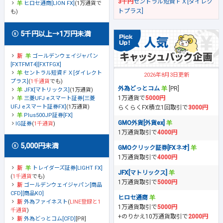
3千円
セントラル短資ＦＸ[ダイレク
ヒロセ通商[LION FX]
(1万通貨で
トプラス]
も)
5千円以上→1万円未満
ゴールデンウェイジャパン
[FXTFMT4][FXTFGX]
セントラル短資ＦＸ[ダイレクト
2026年8月3日更新
プラス]
(
1千通貨
でも)
外為どっとコム
[PR]
JFX[マトリックス]
(1万通貨)
1万通貨で
5000円
三菱UFJ eスマート証券[三菱
UFJ eスマート証券FX]
(1万通貨)
らくらくFX積立1回取引で
3000円
Plus500JP証券[FX]
GMO外貨[外貨ex]
IG証券
(
1千通貨
)
1万通貨取引で
4000円
5,000円未満
GMOクリック証券[FXネオ]
1万通貨取引で
4000円
トレイダーズ証券[LIGHT FX]
JFX[マトリックス]
(
1千通貨
でも)
1万通貨取引で
5000円
ゴールデンウェイジャパン[商品
CFD][商品KO]
ヒロセ通商
外為ファイネスト
(
LINE登録と1
1万通貨取引で
5000円
千通貨
)
+のりかえ10万通貨取引で
2000円
外為どっとコム[CFD]
[PR]