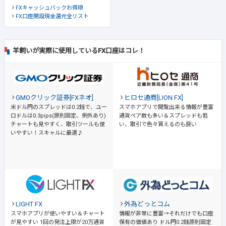
FXキャッシュバックお得順
FX口座開設現金還元全リスト
羊飼いが実際に使用しているFX口座はコレ！
GMOクリック証券[FXネオ]
ヒロセ通商[LION FX]
米ドル円のスプレッドは0.2銭で、ユー
スマホアプリで閲覧出来る情報が豊富
ロドルは0.3pips(原則固定、例外あり)
通貨ペア数も多い＆スプレッドも低
チャートも見やすく、取引ツールも使
い、取引で色々貰えるのも良い
いやすい！スキャルに最適♪
LIGHT FX
外為どっとコム
スマホアプリが使いやすい＆チャート
情報が非常に豊富→それだけでも口座
が見やすい
1回の発注上限が20万通貨
保有の価値あり
ドル円0.2銭原則固定