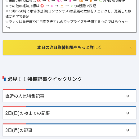
※米国の経済指標は
→
→
→
→
→
→
の7段階で表記
※その他の経済指標は
→
→
→
の4段階で表記
※15時～20時に市場予想値(コンセンサス)の最新の数値をチェックし、更新した数
値は赤字で表記
※ランクは重要度や注目度を表すものでサプライズを予想するものではありませ
ん。
本日の注目為替相場をもっと詳しく
必見！！特集記事クイックリンク
直近の
人気特集記事
2日(日)の夜までの記事
3日(月)の記事