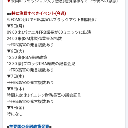
▼
米国のリセッション入り懸念(経済指標などで今後への思惑)
■■
特に注目すべきイベント(今週)
※FOMC明けでFRB高官はブラックアウト期間明け
▼5日(月)
09:00 米)パウエルFRB議長が60ミニッツに出演
24:00 米)ISM非製造業景況指数
→FRB高官の発言複数あり
▼6日(火)
12:30 豪)RBA金融政策
13:30 豪)ブロックRBA総裁の記者会見
→FRB高官の発言複数あり
▼7日(水)
→FRB高官の発言複数あり
▼8日(木)
時間未定 米)イエレン財務長官の議会証言
→FRB高官の発言複数あり
▼9日(金)
特になし
■
主要国の金融政策発表
■