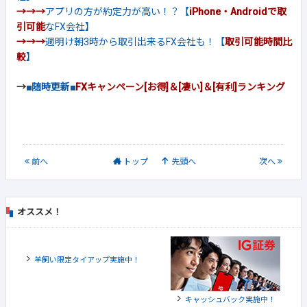
→→→
アプリの方が約定力が高い！？【
iPhone・Androidで取
引可能
なFX会社】
→→→
週明け朝3時から取引出来るFX会社も！【
取引可能時間比
較
】
→
■随時更新■
FXキャンペーン[お得]＆[凄い]＆[有利]ランキング
前
へ
トップ
先頭へ
次
へ
オススメ！
羊飼い限定タイアップ実施中！
キャッシュバック実施中！