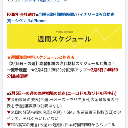
カテゴリ：
2024年FX週間スケジュール
FX取引会社選び
■
月曜日取引開始時間
/
バイナリーOP
/
自動売
買・シグナル
/
iPhone
★週間注目材料スケジュールと焦点★
【2月5日～の週】為替相場の注目材料スケジュールと焦点！
→更新履歴
：★2月4日[12時30分]記事アップ
→2月5日[14時50
分]
最終更新
■
2月5日～の週の為替相場の焦点(ユーロドル及びドル円中心)
▼
金融政策の発表(今週)→オーストラリア(6日)の金融政策の発
表を予定(議事録の公表はなし)
▼
米国の経済指標の発表(今週)→ISM非製造業景況指数(5日)がメ
インで、それぐらいしかない
▼
FRB高官の発言(今週)→週明け日本時間朝9時からパウエル