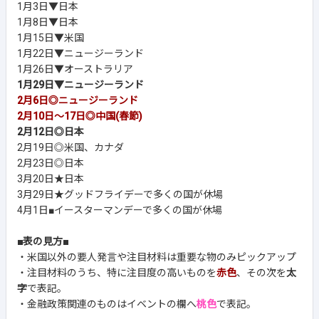
1月3日▼日本
1月8日▼日本
1月15日▼米国
1月22日▼ニュージーランド
1月26日▼オーストラリア
1月29日▼ニュージーランド
2月6日◎ニュージーランド
2月10日～17日◎中国(春節)
2月12日◎日本
2月19日◎米国、カナダ
2月23日◎日本
3月20日★日本
3月29日★グッドフライデーで多くの国が休場
4月1日■イースターマンデーで多くの国が休場
■表の見方■
・米国以外の要人発言や注目材料は重要な物のみピックアップ
・注目材料のうち、特に注目度の高いものを
赤色
、その次を
太
字
で表記。
・金融政策関連のものはイベントの欄へ
桃色
で表記。