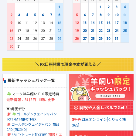
1
1
2
3
4
2
3
4
5
6
7
8
5
6
7
8
9
10
11
9
10
11
12
13
14
15
12
13
14
15
16
17
18
16
17
18
19
20
21
22
19
20
21
22
23
24
25
23
24
25
26
27
28
29
26
27
28
29
30
31
30
31
＼ FX口座開設で現金や本が貰える ／
最新キャッシュバック一覧
マークは羊飼いＦＸ限定特典
最新情報：8月3日11時に更新
開設や入金レベルでGet！
▼8月更新分
ゴールデンウェイジャパン
[FXTFMT4][FXTFGX]
3千円
岡三オンライン[くりっく株
ゴールデンウェイジャパン[商品
365]
CFD][商品KO]
SBI FXトレード[FX口座]
(
開設とエ