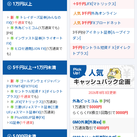
1万円以上
＋5千円
JFX[マトリックス]
3千円
外為オンライン
トレイダーズ証券[みんなの
FX]
(
1千通貨
でも)
3千円
FXブロードネット
外為どっとコム
(1万通貨でも)
3千円分
アイネット証券[ループイフ
[PR]
ダン]
インヴァスト証券[トライオート
FX]
3千円
セントラル短資ＦＸ[ダイレク
ヒロセ通商[LION FX]
(1万通貨で
トプラス]
も)
5千円以上→1万円未満
ゴールデンウェイジャパン
[FXTFMT4][FXTFGX]
セントラル短資ＦＸ[ダイレクト
2026年8月3日更新
プラス]
(
1千通貨
でも)
外為どっとコム
[PR]
JFX[マトリックス]
(1万通貨)
1万通貨で
5000円
三菱UFJ eスマート証券[三菱
UFJ eスマート証券FX]
(1万通貨)
らくらくFX積立1回取引で
3000円
Plus500JP証券[FX]
GMO外貨[外貨ex]
IG証券
(
1千通貨
)
1万通貨取引で
4000円
5,000円未満