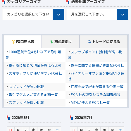
カテゴリアーカイブ
過去記事アーカイブ
FX口座比較
初心者向け
トレードに使える
1000通貨単位&それ以下で取引可
スワップポイント(金利)が高い比
能
較
取引高に応じて現金が貰える比較
為替に関する情報が豊富なFX会社
スマホアプリが使いやすいFX会社
バイナリーオプション取扱いFX会
社
スプレッドが狭い比較
口座開設で現金が貰える企画一覧
取引でグルメが貰える企画一覧
FX会社の取引システム調査結果
スプレッドが低い比較
MT4が使えるFX会社一覧
2026年8月
2026年7月
日
月
火
水
木
金
土
日
月
火
水
木
金
土