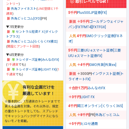
取引レベルでGet！
ントリー
)
外為ファイネスト
(
LINE登録と1千
5千円
Plus500JP証券[FX]
通貨
)
外為どっとコム[CFD]
[PR]
＋5千円
ゴールデンウェイジャ
▼7月更新分
パン[FXTFMT4][FXTFGX]
セントラル短資ＦＸ[ダイレク
4千円
GMOクリック証券[FXネ
トプラス]
オ]
外為どっとコム[らくらくFX積立]
(
開設とアンケート回答
)
5千円
三菱UFJ eスマート証券[三菱
▼6月更新分
UFJ eスマート証券FX]
トレイダーズ証券[みんなのFX]
(
1千通貨
でも)
＋4千円
GMO外貨[外貨ex]
トレイダーズ証券[LIGHT FX]
(
1
＋3000円
インヴァスト証券[ト
千通貨
でも)
ライオートFX]
有利な企画だけを
＋合計1万円
みんなのFX
厳選しています！
＋3千円
LIGHT FX
※基本的に、1万通貨のトレードまでで
4千円
岡三オンライン[くりっく365]
貰える企画を対象。それ以外は、規定
の量のトレードをしても、スプレッド
＋8千円
[PR]
外為どっとコム
でキャッシュバックがマイナスになら
ないモノを掲載。
＋5千円
ヒロセ通商