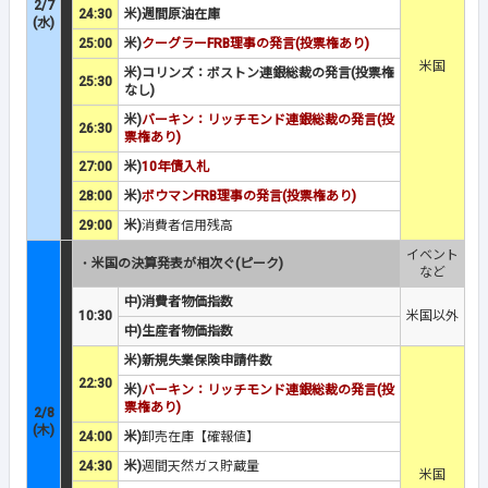
2/7
24:30
米)週間原油在庫
(水)
25:00
米)
クーグラーFRB理事の発言(投票権あり)
米国
米)コリンズ：ボストン連銀総裁の発言(投票権
25:30
なし)
米)
バーキン：リッチモンド連銀総裁の発言(投
26:30
票権あり)
27:00
米)
10年債入札
28:00
米)
ボウマンFRB理事の発言(投票権あり)
29:00
米)
消費者信用残高
イベント
・
米国の決算発表が相次ぐ(ピーク)
など
中)消費者物価指数
10:30
米国以外
中)生産者物価指数
米)新規失業保険申請件数
22:30
米)
バーキン：リッチモンド連銀総裁の発言(投
票権あり)
2/8
(木)
24:00
米)
卸売在庫【確報値】
24:30
米)
週間天然ガス貯蔵量
米国