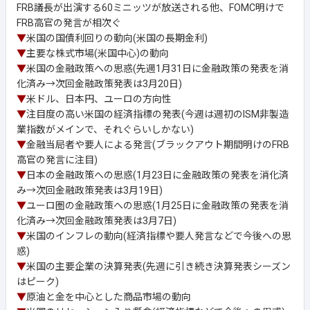
FRB議長が出演する60ミニッツが放送される他、FOMC明けで
FRB高官の発言が相次ぐ
▼
米国の国債利回りの動向(米国の長期金利)
▼
主要な株式市場(米国中心)の動向
▼
米国の金融政策への思惑(先週1月31日に金融政策の発表を消
化済み→次回金融政策発表は3月20日)
▼
米ドル、日本円、ユーロの方向性
▼
注目度の高い米国の経済指標の発表(今週は週初のISM非製造
業指数がメインで、それぐらいしかない)
▼
金融当局者や要人による発言(ブラックアウト期間明けのFRB
高官の発言に注目)
▼
日本の金融政策への思惑(1月23日に金融政策の発表を消化済
み→次回金融政策発表は3月19日)
▼
ユーロ圏の金融政策への思惑(1月25日に金融政策の発表を消
化済み→次回金融政策発表は3月7日)
▼
米国のインフレの動向(経済指標や要人発言などで今後への思
惑)
▼
米国の主要企業の決算発表(先週に引き続き決算発表シーズン
はピーク)
▼
原油と金を中心とした商品市場の動向