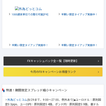
1000通貨単位での取引可能[PR]
羊飼い限定タイアップ実施中！
羊飼い限定タイアップ実施中！
羊飼い限定タイアップ実施中！
FXキャッシュバック全一覧【随時更新】
今月のFXキャンペーンお得度ランク
特選！期間限定スプレッド縮小キャンペーン
外為どっとコム
(8/29まで、9:00～27:00、例外あり)■ユーロドル：原則固
定0.3pips、ユーロ円：原則固定0.4銭、ポンド円：原則固定0.9銭、豪ドル