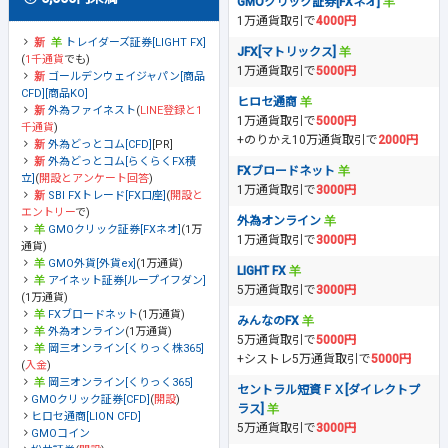
GMOクリック証券[FXネオ]
1万通貨取引で
4000円
トレイダーズ証券[LIGHT FX]
JFX[マトリックス]
(
1千通貨
でも)
1万通貨取引で
5000円
ゴールデンウェイジャパン[商品
CFD][商品KO]
ヒロセ通商
外為ファイネスト
(
LINE登録と1
1万通貨取引で
5000円
千通貨
)
+のりかえ10万通貨取引で
2000円
外為どっとコム[CFD]
[PR]
外為どっとコム[らくらくFX積
FXブロードネット
立]
(
開設とアンケート回答
)
1万通貨取引で
3000円
SBI FXトレード[FX口座]
(
開設と
エントリー
で)
外為オンライン
GMOクリック証券[FXネオ]
(1万
1万通貨取引で
3000円
通貨)
GMO外貨[外貨ex]
(1万通貨)
LIGHT FX
アイネット証券[ループイフダン]
5万通貨取引で
3000円
(1万通貨)
FXブロードネット
(1万通貨)
みんなのFX
外為オンライン
(1万通貨)
5万通貨取引で
5000円
岡三オンライン[くりっく株365]
+シストレ5万通貨取引で
5000円
(
入金
)
岡三オンライン[くりっく365]
セントラル短資ＦＸ[ダイレクトプ
GMOクリック証券[CFD]
(
開設
)
ラス]
ヒロセ通商[LION CFD]
5万通貨取引で
3000円
GMOコイン