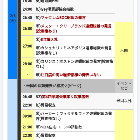
18:30
英)建設業PMI
24:00
加)Ivey購買部協会指数
2/6
26:45
加)
マックレムBOC総裁の発言
(火)
米)
メスター：クリーブランド連銀総裁の発言
26:00
(投票権あり)
米)
3年債入札
27:00
米)カシュカリ：ミネアポリス連銀総裁の発言
米国
(投票権なし)
米)コリンズ：ボストン連銀総裁の発言(投票権
28:00
なし)
-
米)
注目度の高い経済指標の発表はない
イベント
・
米国の決算発表が相次ぐ(ピーク)
など
06:45
NZ)
第4四半期失業率
＆
就業者数
米国以外
22:30
加)貿易収支
米)ハーカー：フィラデルフィア連銀総裁の発
09:00
言(投票権なし)
21:00
米)
MBA住宅ローン申請指数
22:30
米)貿易収支