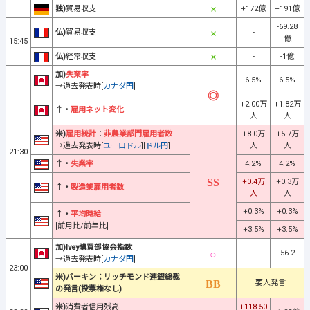
独)
貿易収支
+172億
+191億
-69.28
仏)
貿易収支
-
億
15:45
仏)
経常収支
-
-1億
加)
失業率
6.5%
6.5%
→過去発表時[
カナダ円
]
+2.00万
+1.82万
↑・
雇用ネット変化
人
人
米)
雇用統計
：
非農業部門雇用者数
+8.0万
+5.7万
→過去発表時[
ユーロドル
][
ドル円
]
人
人
21:30
↑・
失業率
4.2%
4.2%
+0.4万
+0.3万
↑・
製造業雇用者数
人
人
+0.3%
+0.3%
↑・
平均時給
[前月比/前年比]
+3.5%
+3.5%
加)Ivey購買部協会指数
-
56.2
→過去発表時[
カナダ円
]
23:00
米)バーキン：リッチモンド連銀総裁
要人発言
の発言(投票権なし)
米)
消費者信用残高
+118.50