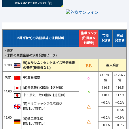
指標ランク
市場
前回
8月7日(金)の為替相場の注目材料
(注目度＆
予想値
発表値
影響度)
・
週末
・
米国の主要企業の決算発表(ピーク)
米)ムサレム：セントルイス連銀総裁
06:30
要人発言
の発言(投票権なし)
+1070.0
+1256.2
未定
中)貿易収支
億
億
日)
景気先行CI指数【速報値】
116.5
116.5
14:00
↑・
景気一致CI指数【速報値】
118.1
117.9
+0.2%
+0.2%
英)
ハリファックス住宅価格
[前月比/前年比]
-
+0.6%
15:00
+0.2%
+0.9%
独)
鉱工業生産
[前月比/前年比]
+0.1%
±0.0%