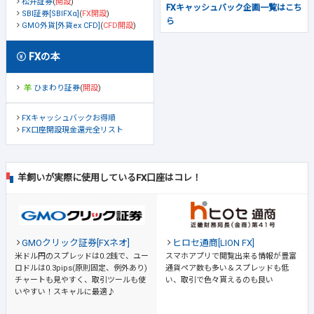
松井証券
(
開設
)
FXキャッシュバック企画一覧はこち
SBI証券[SBIFXα]
(
FX開設
)
ら
GMO外貨[外貨ex CFD]
(
CFD開設
)
FXの本
ひまわり証券
(
開設
)
FXキャッシュバックお得順
FX口座開設現金還元全リスト
羊飼いが実際に使用しているFX口座はコレ！
GMOクリック証券[FXネオ]
ヒロセ通商[LION FX]
米ドル円のスプレッドは0.2銭で、ユー
スマホアプリで閲覧出来る情報が豊富
ロドルは0.3pips(原則固定、例外あり)
通貨ペア数も多い＆スプレッドも低
チャートも見やすく、取引ツールも使
い、取引で色々貰えるのも良い
いやすい！スキャルに最適♪