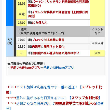
米)
バーキン：リッチモンド連銀総裁の発言(投
26:05
票権あり)
米)
イエレン財務長官の議会証言【上院銀行委
未定
員会】
27:00
米)
30年債入札
・
週末
イベント
・
米国の決算発表が相次ぐ(ピーク)
など
2/9
07:30
豪)
ブロックRBA総裁の発言
(金)
米国以外
22:30
加)
失業率
＆
雇用ネット変化
-
米)
注目度の高い経済指標の発表はない
米国
★月曜日の早朝までに更新！
・
羊飼いのiPhoneアプリ
→
羊飼いのiPhoneアプリ
→→→
コスト削減は利益を増やす一番の近道！【
スプレッド比
較
】
→→→
意外に差がある毎日貰えるアレ！【
スワップ金利比較
】
→→→
少額から安全資産運用【
1000通貨単位で取引出来る
FX会
社】