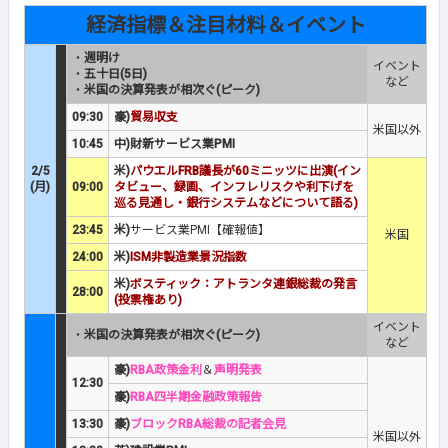
経済指標＆注目材料＆イベント
・
週明け
イベント
・
五十日(5日)
など
・
米国の決算発表が相次ぐ(ピーク)
09:30
豪)
貿易収支
米国以外
10:45
中)財新サービス業PMI
2/5
米)
パウエルFRB議長が60ミニッツに出演(イン
(月)
09:00
タビュー、録画、インフレリスクや利下げを
巡る見通し・銀行システムなどについて語る)
23:45
米)
サービス業PMI【確報値】
米国
24:00
米)
ISM非製造業景況指数
米)
ボスティック：アトランタ連銀総裁の発言
28:00
(投票権あり)
イベント
・
米国の決算発表が相次ぐ(ピーク)
など
豪)
RBA政策金利
＆
声明発表
12:30
豪)
RBA四半期金融政策報告
13:30
豪)
ブロックRBA総裁の記者会見
米国以外