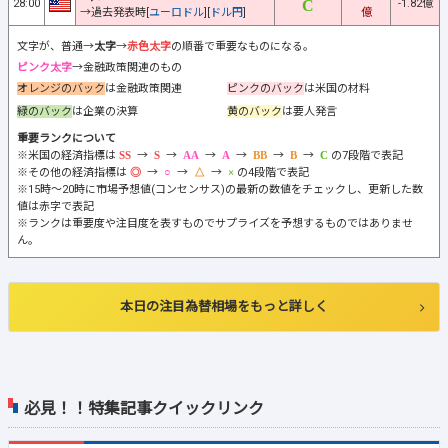
28:00
-1.82億
→過去発表時[
ユーロドル
][
ドル円
]
億
文字が、普通→
太字
→
赤色太字
の順番で重要なものになる。
ピンク太字
→金融政策関連のもの
オレンジのバック
は金融政策関連
ピンクのバック
は米国の材料
緑のバック
は企業の決算
黄のバック
は要人発言
重要ランクについて
※米国の経済指標は
→
→
→
→
→
→
の7段階で表記
※その他の経済指標は
→
→
→
の4段階で表記
※15時～20時に市場予想値(コンセンサス)の最新の数値をチェックし、更新した数
値は赤字で表記
※ランクは重要度や注目度を表すものでサプライズを予想するものではありませ
ん。
本日の注目為替相場をもっと詳しく
必見！！特集記事クイックリンク