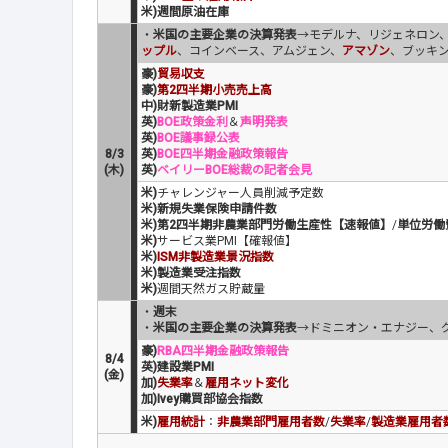
米)週間原油在庫
・
米国の主要企業の決算発表
→モデルナ、リジェネロン
ップル
、コインベース、アムジェン、
アマゾン
、ブッキ
豪)
貿易収支
豪)
第2四半期小売売上高
中)財新製造業PMI
英)
BOE政策金利
＆
声明発表
英)
BOE議事録公表
8/3
英)
BOE四半期金融政策報告
(木)
英)
ベイリーBOE総裁の記者会見
米)
チャレンジャー人員削減予定数
米)新規失業保険申請件数
米)第2四半期非農業部門労働生産性【速報値】
/
単位労働
米)
サービス業PMI【確報値】
米)
ISM非製造業景況指数
米)製造業受注指数
米)
週間天然ガス貯蔵量
・
週末
・
米国の主要企業の決算発表
→ドミニオン・エナジー、
豪)
RBA四半期金融政策報告
8/4
英)建設業PMI
(金)
加)
失業率
＆
雇用ネット変化
加)Ivey購買部協会指数
米)
雇用統計
：
非農業部門雇用者数
/
失業率
/
製造業雇用者