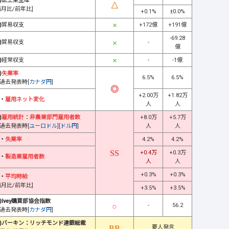
)
鉱工業生産
前月比/前年比]
+0.1%
±0.0%
)
貿易収支
+172億
+191億
-69.28
)
貿易収支
-
億
)
経常収支
-
-1億
)
失業率
6.5%
6.5%
過去発表時[
カナダ円
]
+2.00万
+1.82万
・
雇用ネット変化
人
人
)
雇用統計
：
非農業部門雇用者数
+8.0万
+5.7万
過去発表時[
ユーロドル
][
ドル円
]
人
人
・
失業率
4.2%
4.2%
+0.4万
+0.3万
・
製造業雇用者数
人
人
+0.3%
+0.3%
・
平均時給
前月比/前年比]
+3.5%
+3.5%
)Ivey購買部協会指数
-
56.2
過去発表時[
カナダ円
]
)バーキン：リッチモンド連銀総裁
要人発言