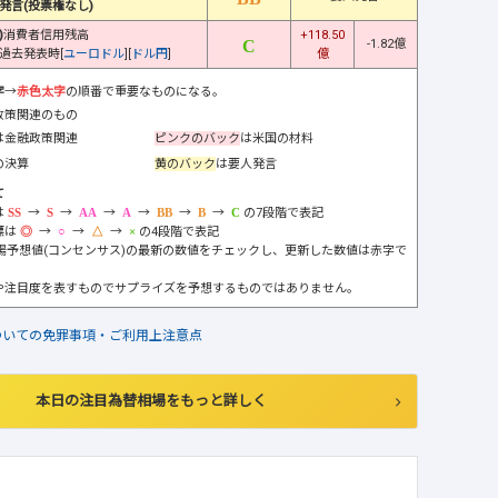
発言(投票権なし)
)
消費者信用残高
+118.50
-1.82億
過去発表時[
ユーロドル
][
ドル円
]
億
字
→
赤色太字
の順番で重要なものになる。
政策関連のもの
は金融政策関連
ピンクのバック
は米国の材料
の決算
黄のバック
は要人発言
て
は
→
→
→
→
→
→
の7段階で表記
標は
→
→
→
の4段階で表記
市場予想値(コンセンサス)の最新の数値をチェックし、更新した数値は赤字で
や注目度を表すものでサプライズを予想するものではありません。
ついての免罪事項・ご利用上注意点
本日の注目為替相場をもっと詳しく