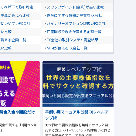
位&それ以下で取引可能
スワップポイント(金利)が高い比較
て現金が貰える比較
為替に関する情報が豊富なFX会社
使いやすいFX会社
バイナリーオプション取扱いFX会社
狭い比較
口座開設で現金が貰える企画一覧
が貰える企画一覧
FX会社の取引システム調査結果
低い比較
MT4が使えるFX会社一覧
で現金入金や開設だけ
羊飼い用マニュアル公開FXレベルア
ップ術
現金が貰える[お得]ランキ
★世界の主要株価指数を無料でサクッと確
版】
認する方法[FXレベルアップ術]羊飼いと同じ
設定が出来るマニュアルを公開