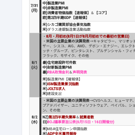
中)製造業PMI
7/31
中)非製造業PMI
(月)
欧)消費者物価指数【速報値】
＆
【コア】
欧)第2四半期GDP【速報値】
米)シカゴ購買部協会景気指数
米)
ダラス連銀製造業活動指数
・
8月・月初め(8月1日が8月月初めでの最初の営業日)
・
米国の主要企業の決算発表
→キャタピラー、マリオッ
ザー、シスコ、AIG、AMD、デボン・エナジー、エレ
ッチ・グループ、ピンタレスト、プルデンシャル・フィ
フラック、モザイク、その他
8/1
豪)住宅建設許可件数
(火)
中)財新製造業PMI
豪)
RBA政策金利
＆
声明発表
米)
製造業PMI【確報値】
米)
ISM製造業景況指数
米)
JOLTS求人
米)
建設支出
・
米国の主要企業の決算発表
→CVSヘルス、ヒューマナ
プアドバイザー、ユニティソフトウェア、ペイパル、シ
ン、その他
8/2
NZ)
第2四半期失業率
＆
就業者数
(水)
日)
BOJ議事要旨公表(6月15日・16日開催分)
米)
MBA住宅ローン申請指数
米)
ADP全米雇用報告