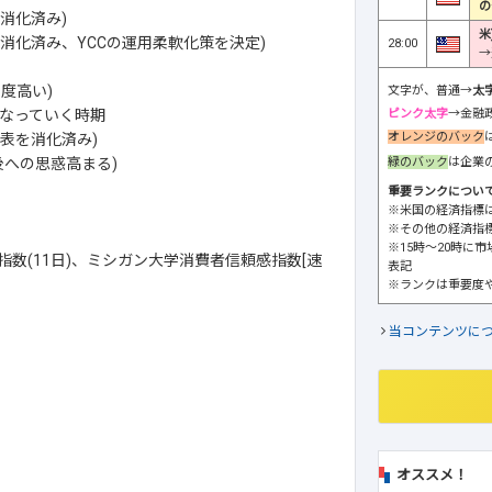
の
消化済み)
米
消化済み、YCCの運用柔軟化策を決定)
28:00
→
度高い)
文字が、普通→
太
ピンク太字
→金融
なっていく時期
オレンジのバック
表を消化済み)
緑のバック
は企業
への思惑高まる)
重要ランクについ
※米国の経済指標
※その他の経済指
※15時～20時に
指数(11日)、ミシガン大学消費者信頼感指数[速
表記
※ランクは重要度
当コンテンツに
オススメ！