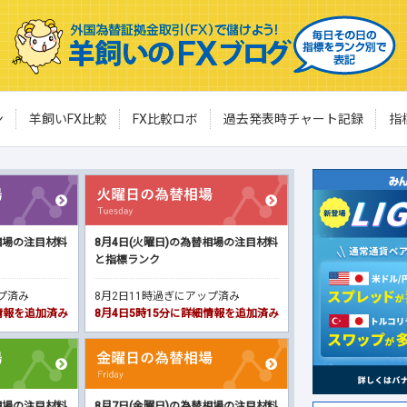
ン
羊飼いFX比較
FX比較ロボ
過去発表時チャート記録
指
相場の注目材料
8月4日(火曜日)の為替相場の注目材料
と指標ランク
ップ済み
8月2日11時過ぎにアップ済み
細情報を追加済み
8月4日5時15分に詳細情報を追加済み
相場の注目材料
8月7日(金曜日)の為替相場の注目材料