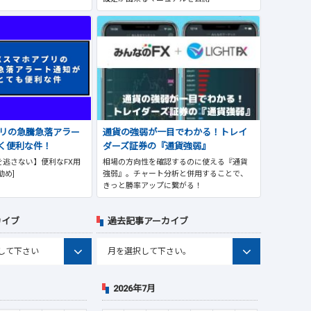
プリの急騰急落アラー
通貨の強弱が一目でわかる！トレイ
く便利な件！
ダーズ証券の『通貨強弱』
逃さない】便利なFX用
相場の方向性を確認するのに使える『通貨
勧め]
強弱』。チャート分析と併用することで、
きっと勝率アップに繋がる！
カイブ
過去記事アーカイブ
2026年7月