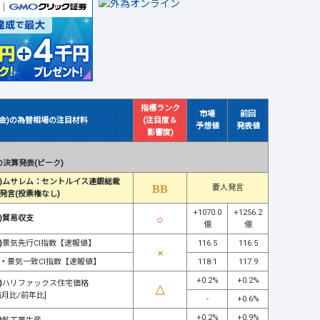
指標ランク
市場
前回
(金)の為替相場の注目材料
(注目度＆
予想値
発表値
影響度)
決算発表(ピーク)
)ムサレム：セントルイス連銀総裁
要人発言
発言(投票権なし)
+1070.0
+1256.2
)貿易収支
億
億
)
景気先行CI指数【速報値】
116.5
116.5
・
景気一致CI指数【速報値】
118.1
117.9
+0.2%
+0.2%
)
ハリファックス住宅価格
前月比/前年比]
-
+0.6%
+0.2%
+0.9%