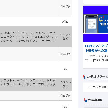
米国以外
米国
ト、アルトリア・グループ、メルク、ファイ
イベント
クトロニック・アーツ、ファーストエナジー、マ
など
ナンシャル、スターバックス、ウーバー、ア
FXのスマホア
ト通知がもの凄
米国以外
【これでチャンスを
ツール[羊飼い的お
米国
カテゴリアー
、クラフト・ハインツ、クアルコム、トリッ
イベント
ョッピファイ、ギリアド、ゴープロ、デュポ
など
米国以外
2026年8月
米国