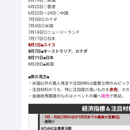
6月19日◇米国
6月22日◇香港
6月22日～24日◇中国
7月3日◎カナダ
7月4日◎米国
7月14日◎ニュージーランド
7月17日◎日本
8月1日■スイス
8月7日■オーストラリア、カナダ
8月11日■日本
8月28日■英国
■表の見方■
・米国以外の要人発言や注目材料は重要な物のみピック
・注目材料のうち、特に注目度の高いものを
赤色
、その
・金融政策関連のものはイベントの欄へ
桃色
で表記。
経済指標＆注目材
・
7月・月末(7月31日が7月月末での最後の営業日)
・
週明け
NZ)ANZ企業景況感