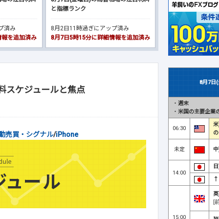
と指標ランク
ップ済み
8月2日11時過ぎにアップ済み
細情報を追加済み
8月7日5時15分に詳細情報を追加済み
8月7日
材料スケジュールと焦点
・
週末
ル
・
米国の主要企業の
米
06:30
の
動売買・シグナル
/
iPhone
未定
中
日
14:00
↑
英
[
15:00