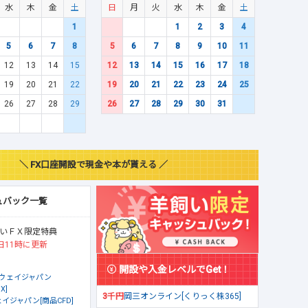
水
木
金
土
日
月
火
水
木
金
土
1
1
2
3
4
5
6
7
8
5
6
7
8
9
10
11
12
13
14
15
12
13
14
15
16
17
18
19
20
21
22
19
20
21
22
23
24
25
26
27
28
29
26
27
28
29
30
31
＼ FX口座開設で現金や本が貰える ／
ュバック一覧
いＦＸ限定特典
日11時に更新
開設や入金レベルでGet！
ウェイジャパン
X]
3千円
岡三オンライン[くりっく株365]
イジャパン[商品CFD]