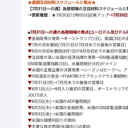
★週間注目材料スケジュールと焦点★
【7月31日～の週】為替相場の注目材料スケジュールと
→更新履歴
：★7月30日12時00分]記事アップ
→7月30日[
■
7月31日～の週の為替相場の焦点(ユーロドル及びドル
▼
金融政策の発表→オーストラリア(1日)、英国(3日)の
▼
7月の月末要因(7月31日が7月月末での最後の営業日)
▼
8月の月初め要因(8月1日が8月月初めでの最初の営業
▼
注目度の高い米国の経済指標の発表→ISM製造業指数(1日)
ISM非製造業指数(3日)、米雇用統計(4日)がメイン
▼
米国の主要企業の決算発表→シーズンはピークへ。ア
▼
FRB高官の発言→FOMC明けでブラックアウト期間明
▼
7月31日(月)→7月月末での最後の営業日
▼
8月1日(火)→8月入り最初の営業日、オーストラリア
JOLTS求人
▼
8月2日(水)→米国のADP雇用統計
▼
8月3日(木)→英国の金融政策、米国のISM非製造業
▼
8月4日(金)→米国の雇用統計
▼
米国の国債利回りの動向
▼
主要な株式市場(米国中心)の動向