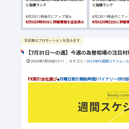
と指標ランク
と指標ランク
8月2日11時過ぎにアップ済み
8月2日11時過ぎにア
8月5日5時30分に詳細情報を追加済み
8月6日5時22分に詳
本記事はプロモーションを含みます
【7月31日～の週】今週の為替相場の注目
2023年7月30日12:11
カテゴリ：
2023年FX週間スケジュー
FX取引会社選び
■
月曜日取引開始時間
/
バイナリーOP
/
自