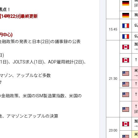
独
[
焦点！
独
14時22分]
最終更新
仏
15:45
円中心)
仏
金融政策の発表と日本(2日)の議事録の公表
加
→
日)
↑
、JOLTS求人(1日)、ADP雇用統計(2日)、
米
マゾン、アップルなど多数
→
21:30
け
↑
↑
の金融政策、米国のISM製造業指数、米国の
↑
[
指数、アマゾンとアップルの決算
加
→
23:00
米