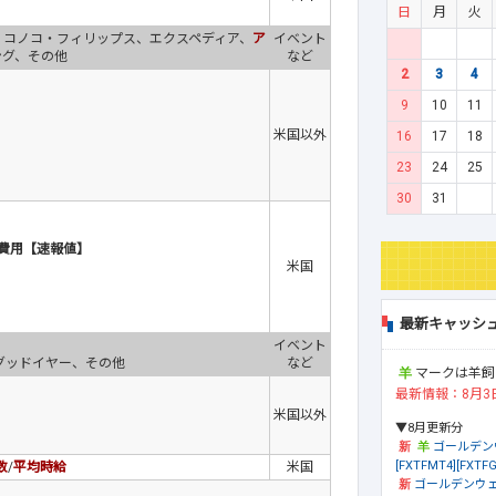
日
月
火
、コノコ・フィリップス、エクスペディア、
ア
イベント
ング、その他
など
2
3
4
9
10
11
米国以外
16
17
18
23
24
25
30
31
費用【速報値】
米国
最新キャッシ
イベント
グッドイヤー、その他
など
マークは羊飼
最新情報：8月3
米国以外
▼8月更新分
ゴールデン
[FXTFMT4][FXTFG
数
/
平均時給
米国
ゴールデンウェ