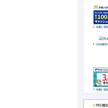
羊飼い限
1000通
羊飼い限
FX口座