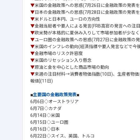
▼
米国の金融政策への思惑(7月26日に金融政策の発表を
▼
日本の金融政策への思惑(7月28日に金融政策の発表を
▼
米ドルと日本円、ユーロの方向性
▼
金融当局者や要人による発言(FRB高官の発言への注目
▼
欧米勢が本格的に夏休み入りして市場参加者が少なく
▼
ユーロ圏の金融政策への思惑(7月27日に金融政策の発
▼
米国のインフレの動向(経済指標や要人発言などで今後
▼
金融市場のリスク許容度
▼
米国のリセッション入り懸念
▼
原油と金を中心とした商品市場の動向
▼
来週の注目材料→消費者物価指数(10日)、生産者物価
報値](11日)
■
主要国の金融政策発表
■
6月6日◇オーストラリア
6月7日◇カナダ
6月14日◇米国
6月15日◇ユーロ圏
6月16日◇日本
6月22日◇スイス、英国、トルコ