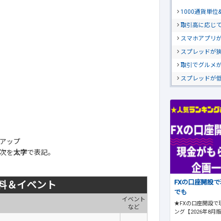
1000通貨単
取引高に応じ
スマホアプリが
スプレッドが
取引でグルメ
スプレッドが
アップ
次を
太字
で表記。
FXの口座開設
料＆イベント
でも
イベント
★FXの口座開設で
など
ング【2026年8月