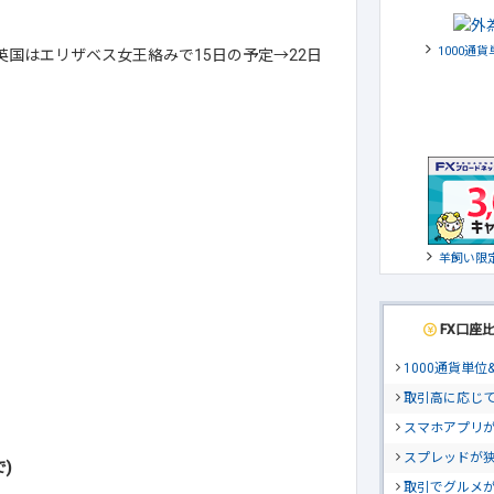
1000通
※英国はエリザベス女王絡みで15日の予定→22日
羊飼い限
FX口座
1000通貨単
取引高に応じ
スマホアプリが
スプレッドが
)
取引でグルメ