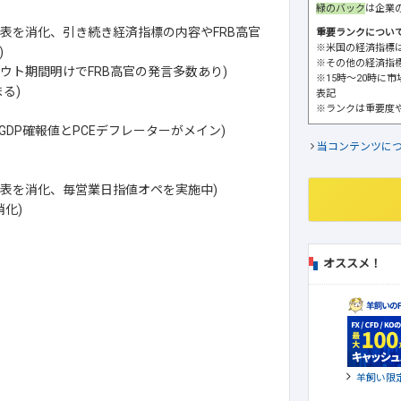
緑のバック
は企業
発表を消化、引き続き経済指標の内容やFRB高官
重要ランクについ
※米国の経済指標
)
※その他の経済指
ウト期間明けでFRB高官の発言多数あり)
※15時～20時に
る)
表記
※ランクは重要度
DP確報値とPCEデフレーターがメイン)
当コンテンツに
発表を消化、毎営業日指値オペを実施中)
化)
オススメ！
羊飼い限