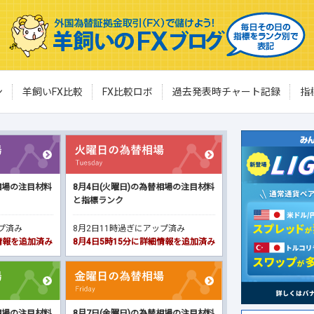
ン
羊飼いFX比較
FX比較ロボ
過去発表時チャート記録
指
相場の注目材料
8月4日(火曜日)の為替相場の注目材料
と指標ランク
ップ済み
8月2日11時過ぎにアップ済み
細情報を追加済み
8月4日5時15分に詳細情報を追加済み
相場の注目材料
8月7日(金曜日)の為替相場の注目材料