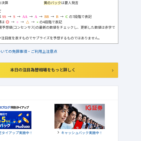
の決算
黄のバック
は要人発言
て
は
→
→
→
→
→
→
の7段階で表記
標は
→
→
→
の4段階で表記
市場予想値(コンセンサス)の最新の数値をチェックし、更新した数値は赤字で
や注目度を表すものでサプライズを予想するものではありません。
ついての免罪事項・ご利用上注意点
本日の注目為替相場をもっと詳しく
定タイアップ実施中！
キャッシュバック実施中！