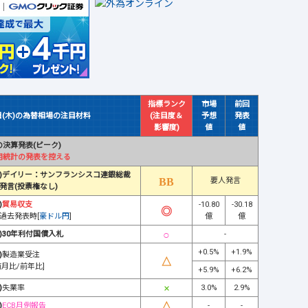
指標ランク
市場
前回
日(木)の為替相場の注目材料
(注目度＆
予想
発表
影響度)
値
値
決算発表(ピーク)
用統計の発表を控える
)デイリー：サンフランシスコ連銀総裁
要人発言
発言(投票権なし)
)
貿易収支
-10.80
-30.18
過去発表時[
豪ドル円
]
億
億
)30年利付国債入札
-
+0.5%
+1.9%
)
製造業受注
前月比/前年比]
+5.9%
+6.2%
)
失業率
3.0%
2.9%
)
ECB月例報告
-
-