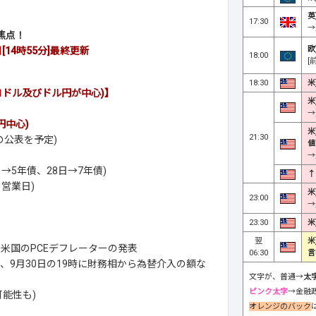
英
17:30
→
焦点！
欧
[14時55分]
最終更新
18:00
[
18:30
米
ドル及びドル円が中心)】
米
→
円中心)
米
21:30
の公表を予定)
値
→
→5年債、28日→7年債)
↑
営業日)
米
23:00
→
23:30
米
翌
米
、米国のPCEデフレーターの発表
06:30
言
、9月30日の19時に財務相から為替介入の額な
文字が、普通→
太
ピンク太字
→金融
能性も)
オレンジのバック