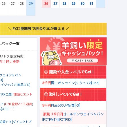
26
27
28
29
26
27
28
29
30
31
＼ FX口座開設で現金や本が貰える ／
ュバック一覧
いＦＸ限定特典
日11時に更新
開設や入金レベルでGet！
ウェイジャパン
X]
3千円
岡三オンライン[くりっく株365]
イジャパン[商品CFD]
取引レベルでGet！
[FX口座]
(
開設とエント
スト
(
LINE登録と1千通貨
)
5千円
Plus500JP証券[FX]
CFD]
[PR]
＋5千円
ゴールデンウェイジャパン
[FXTFMT4][FXTFGX]
短資ＦＸ[ダイレクトプ