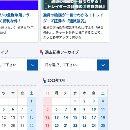
プリの急騰急落アラー
通貨の強弱が一目でわかる！トレイ
く便利な件！
ダーズ証券の『通貨強弱』
逃さない】便利なFX用
相場の方向性を確認するのに使える『通貨
勧め]
強弱』。チャート分析と併用することで、
きっと勝率アップに繋がる！
カイブ
過去記事アーカイブ
2026年7月
水
木
金
土
日
月
火
水
木
金
土
1
1
2
3
4
5
6
7
8
5
6
7
8
9
10
11
12
13
14
15
12
13
14
15
16
17
18
19
20
21
22
19
20
21
22
23
24
25