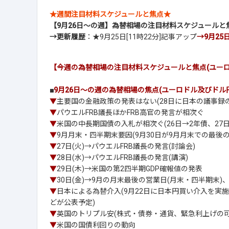
★週間注目材料スケジュールと焦点★
【9月26日～の週】為替相場の注目材料スケジュールと
→更新履歴
：★9月25日[11時22分]記事アップ
→9月25日
【今週の為替相場の注目材料スケジュールと焦点(ユーロ
■
9月26日～の週の為替相場の焦点(ユーロドル及びドル
▼
主要国の金融政策の発表はない(28日に日本の議事録
▼
パウエルFRB議長ほかFRB高官の発言が相次ぐ
▼
米国の中長期国債の入札が相次ぐ(26日→2年債、27日
▼
9月月末・四半期末要因(9月30日が9月月末での最後の
▼
27日(火)→パウエルFRB議長の発言(討論会)
▼
28日(水)→パウエルFRB議長の発言(講演)
▼
29日(木)→米国の第2四半期GDP確報値の発表
▼
30日(金)→9月の月末最後の営業日(月末・四半期末)
▼
日本による為替介入(9月22日に日本円買い介入を実施
どが公表予定)
▼
英国のトリプル安(株式・債券・通貨、緊急利上げの可
▼
米国の国債利回りの動向