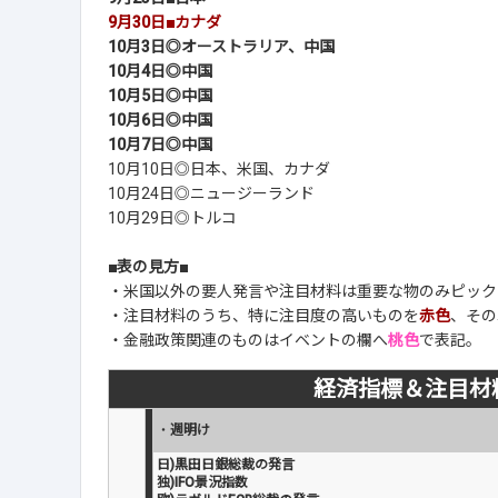
9月30日■カナダ
10月3日◎オーストラリア、中国
10月4日◎中国
10月5日◎中国
10月6日◎中国
10月7日◎中国
10月10日◎日本、米国、カナダ
10月24日◎ニュージーランド
10月29日◎トルコ
■表の見方■
・米国以外の要人発言や注目材料は重要な物のみピック
・注目材料のうち、特に注目度の高いものを
赤色
、その
・金融政策関連のものはイベントの欄へ
桃色
で表記。
経済指標＆注目材
・
週明け
日)黒田日銀総裁の発言
独)IFO景況指数