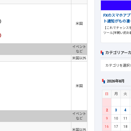
FXのスマホア
ト通知がもの凄
)
米国
【これでチャンスを
ツール[羊飼い的お
)
イベント
など
カテゴリアー
米国以外
2026年8月
米国
日
月
火
2
3
4
イベント
9
10
11
など
16
17
18
米国以外