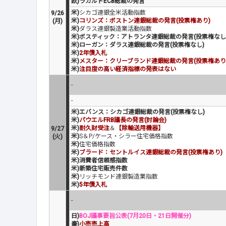
欧)ラガルドECB総裁の発言
米)
シカゴ連銀全米活動指数
9/26
米)
コリンズ：ボストン連銀総裁の発言(投票権あり)
(月)
米)
ダラス連銀製造業活動指数
米)ボスティック：アトランタ連銀総裁の発言(投票権なし
米)ローガン：ダラス連銀総裁の発言(投票権なし)
米)
2年債入札
米)
メスター：クリーブランド連銀総裁の発言(投票権あり
米)
注目度の高い経済指標の発表はない
-
-
米)エバンス：シカゴ連銀総裁の発言(投票権なし)
米)
パウエルFRB議長の発言(討論会)
米)
耐久財受注
＆
【除輸送用機器】
9/27
米)
S＆P/ケース・シラー住宅価格指数
(火)
米)
住宅価格指数
米)
ブラード：セントルイス連銀総裁の発言(投票権あり)
米)消費者信頼感指数
米)新築住宅販売件数
米)
リッチモンド連銀製造業指数
米)
5年債入札
-
日)
BOJ議事要旨公表(7月20日・21日開催分)
豪)
小売売上高