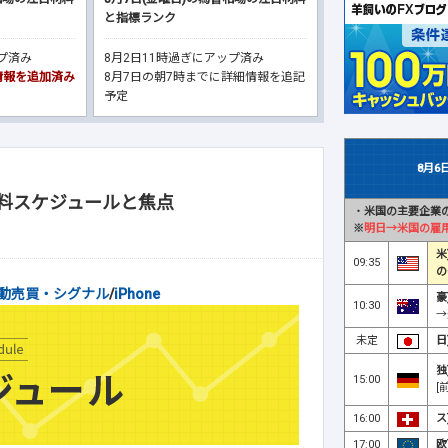
と指標ランク
ップ済み
8月2日11時過ぎにアップ済み
細情報を追加済み
8月7日の朝7時までに詳細情報を追記
予定
8月6
材料スケジュールと焦点
・
米国の主要企業の
※
明日→米国の雇
ル
米
09:35
の
動売買・シグナル
/
iPhone
豪
10:30
→
未定
日
独
15:00
[
16:00
ス
17:00
欧