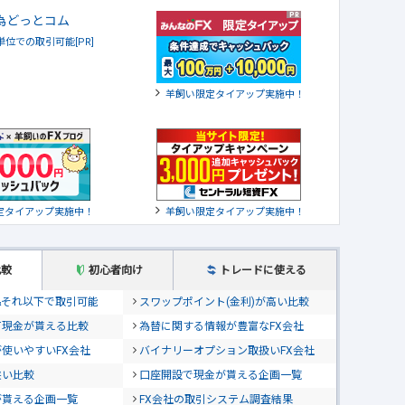
貨単位での取引可能[PR]
羊飼い限定タイアップ実施中！
定タイアップ実施中！
羊飼い限定タイアップ実施中！
比較
初心者向け
トレードに使える
位&それ以下で取引可能
スワップポイント(金利)が高い比較
て現金が貰える比較
為替に関する情報が豊富なFX会社
使いやすいFX会社
バイナリーオプション取扱いFX会社
狭い比較
口座開設で現金が貰える企画一覧
が貰える企画一覧
FX会社の取引システム調査結果