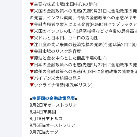
▼
主要な株式市場(米国中心)の動向
▼
米国の金融政策への思惑(先週9月21日に金融政策の
の発言、インフレ動向、今後の金融政策への思惑がキモ
▼
金融当局者や要人による発言(FOMC明けでブラックア
▼
米国のインフレの動向(経済指標などで今後の思惑高ま
▼
米ドルと日本円、ユーロの方向性
▼
注目度の高い米国の経済指標の発表(今週は第2四半期G
▼
金融市場のリスク許容度
▼
原油と金を中心とした商品市場の動向
▼
日本の金融政策への思惑(先週9月22日に金融政策の
▼
欧州の金融政策への思惑(9月8日に金融政策の発表を消
▼
バイデン米大統領の発言
▼
ウクライナ情勢(地政学リスク)
■
主要国の金融政策発表
■
8月2日▼オーストラリア
8月4日▼英国
8月18日▼トルコ
9月6日■オーストラリア
9月7日■カナダ