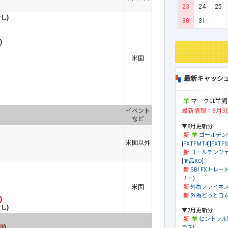
23
24
25
し)
30
31
)
米国
最新キャッシ
マークは羊飼
最新情報：8月3
イベント
など
▼8月更新分
ゴールデン
米国以外
[FXTFMT4][FXTFG
ゴールデンウェ
[商品KO]
SBI FXトレード
リー
)
外為ファイネ
米国
外為どっとコム[
)
し)
▼7月更新分
セントラル
日)
ラス]