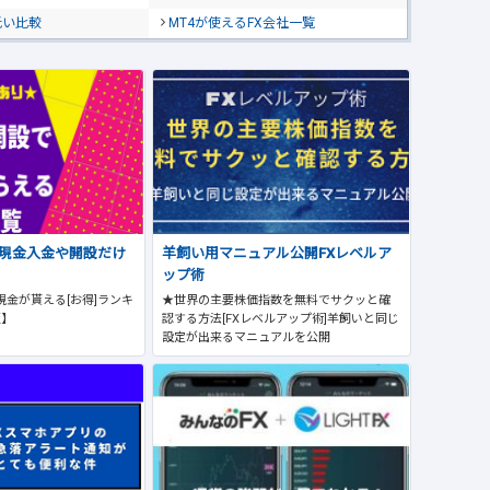
低い比較
MT4が使えるFX会社一覧
で現金入金や開設だけ
羊飼い用マニュアル公開FXレベルア
ップ術
現金が貰える[お得]ランキ
★世界の主要株価指数を無料でサクッと確
版】
認する方法[FXレベルアップ術]羊飼いと同じ
設定が出来るマニュアルを公開