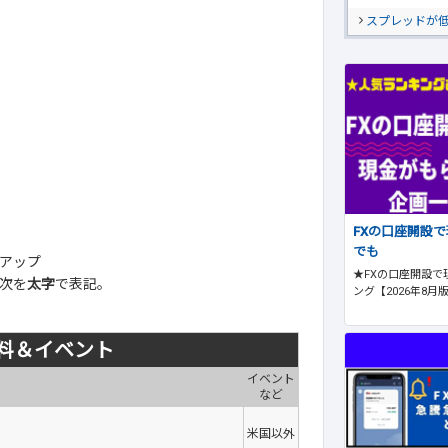
スプレッドが
FXの口座開設
でも
アップ
★FXの口座開設で
次を
太字
で表記。
ング【2026年8月
料＆イベント
イベント
など
米国以外