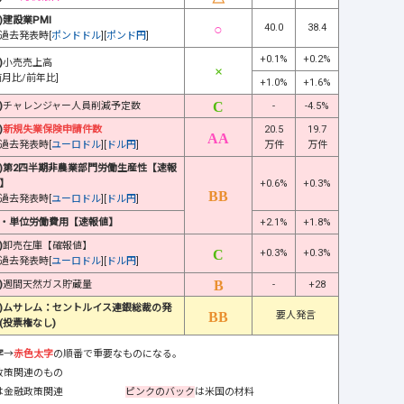
)建設業PMI
40.0
38.4
過去発表時[
ポンドドル
][
ポンド円
]
+0.1%
+0.2%
)
小売売上高
前月比/前年比]
+1.0%
+1.6%
)
チャレンジャー人員削減予定数
-
-4.5%
)
新規失業保険申請件数
20.5
19.7
過去発表時[
ユーロドル
][
ドル円
]
万件
万件
)第2四半期非農業部門労働生産性【速報
】
+0.6%
+0.3%
過去発表時[
ユーロドル
][
ドル円
]
・単位労働費用【速報値】
+2.1%
+1.8%
)
卸売在庫【確報値】
+0.3%
+0.3%
過去発表時[
ユーロドル
][
ドル円
]
)
週間天然ガス貯蔵量
-
+28
)ムサレム：セントルイス連銀総裁の発
要人発言
(投票権なし)
字
→
赤色太字
の順番で重要なものになる。
政策関連のもの
は金融政策関連
ピンクのバック
は米国の材料