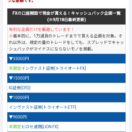
うな金額です。
FXの口座開設で現金が貰える！キャッシュバック企画一覧
(※9月18日最終更新)
有利な企画だけを厳選しています！
※
基本的に、1万通貨のトレードまでで貰える企画を対象。そ
れ以外は、規定の量のトレードをしても、スプレッドでキャッ
シュバックがマイナスにならないモノを掲載。
▼33000円
羊限定
インヴァスト証券[トライオートFX]
▼15000円
IG証券[CFD]
▼10000円
インヴァスト証券[トライオートETF]
▼9000円
羊限定
ヒロセ通商[LION FX]