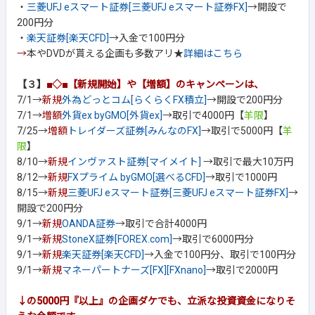
・
三菱UFJ eスマート証券[三菱UFJ eスマート証券FX]
→開設で
200円分
・
楽天証券[楽天CFD]
→入金で100円分
→
本やDVDが貰える企画も多数アリ★
詳細はこちら
【３】
■◇■【新規開始】や【増額】のキャンペーンは、
7/1→
新規
外為どっとコム[らくらくFX積立]
→開設で200円分
7/1→
増額
外貨ex byGMO[外貨ex]
→取引で4000円【
羊限
】
7/25→
増額
トレイダーズ証券[みんなのFX]
→取引で5000円【
羊
限
】
8/10→
新規
インヴァスト証券[マイメイト]
→取引で最大10万円
8/12→
新規
FXプライム byGMO[選べるCFD]
→取引で1000円
8/15→
新規
三菱UFJ eスマート証券[三菱UFJ eスマート証券FX]
→
開設で200円分
9/1→
新規
OANDA証券
→取引で合計4000円
9/1→
新規
StoneX証券[FOREX.com]
→取引で6000円分
9/1→
新規
楽天証券[楽天CFD]
→入金で100円分、取引で100円分
9/1→
新規
マネーパートナーズ[FX][FXnano]
→取引で2000円
↓の5000円『以上』の企画ダケでも、立派な投資資金になりそ