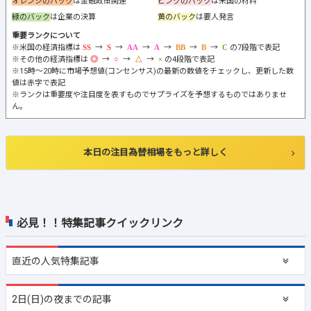
オレンジのバック
は金融政策関連
ピンクのバック
は米国の材料
緑のバック
は企業の決算
黄のバック
は要人発言
重要ランクについて
※米国の経済指標は
→
→
→
→
→
→
の7段階で表記
※その他の経済指標は
→
→
→
の4段階で表記
※15時～20時に市場予想値(コンセンサス)の最新の数値をチェックし、更新した数
値は赤字で表記
※ランクは重要度や注目度を表すものでサプライズを予想するものではありませ
ん。
本日の注目為替相場をもっと詳しく
必見！！特集記事クイックリンク
直近の
人気特集記事
2日(日)の夜までの記事