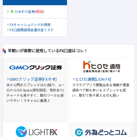
ひまわり証券
(
開設
)
FXキャッシュバックお得順
FX口座開設現金還元全リスト
羊飼いが実際に使用しているFX口座はコレ！
GMOクリック証券[FXネオ]
ヒロセ通商[LION FX]
米ドル円のスプレッドは0.2銭で、ユー
スマホアプリで閲覧出来る情報が豊富
ロドルは0.3pips(原則固定、例外あり)
通貨ペア数も多い＆スプレッドも低
チャートも見やすく、取引ツールも使
い、取引で色々貰えるのも良い
いやすい！スキャルに最適♪