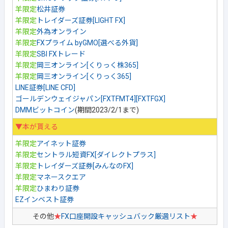
羊限定
松井証券
羊限定
トレイダーズ証券[LIGHT FX]
羊限定
外為オンライン
羊限定
FXプライム byGMO[選べる外貨]
羊限定
SBI FXトレード
羊限定
岡三オンライン[くりっく株365]
羊限定
岡三オンライン[くりっく365]
LINE証券[LINE CFD]
ゴールデンウェイジャパン[FXTFMT4][FXTFGX]
DMMビットコイン
(期間2023/2/1まで)
▼本が貰える
羊限定
アイネット証券
羊限定
セントラル短資FX[ダイレクトプラス]
羊限定
トレイダーズ証券[みんなのFX]
羊限定
マネースクエア
羊限定
ひまわり証券
EZインベスト証券
その他
★
FX口座開設キャッシュバック厳選リスト
★