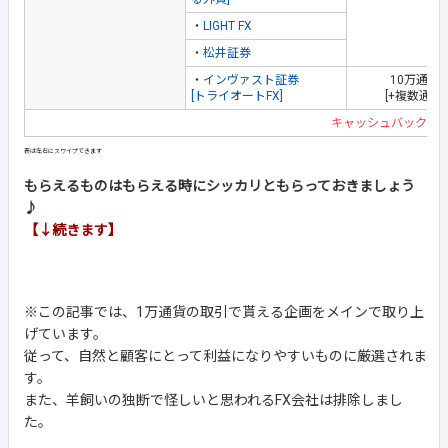
・
LIGHT FX
・
松井証券
・
インヴァスト証券
10万通貨
[トライオートFX]
[+複数通貨
キャッシュバック企
もらえるものはもらえる時にシッカリともらっておきましょう
♪
【↓続きます】
※この記事では、1万通貨の取引で貰える企画をメインで取り上
げています。
従って、自然と顧客にとって利益になりやすいものに厳選されま
す。
また、羊飼いの独断で怪しいと思われるFX会社は排除しまし
た。