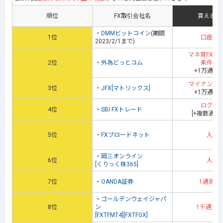
順位
FX取引会社名
貰える地
・
DMMビットコイン
(期間
1位
口座開
2023/2/1まで)
マネ育FXス
2位
・
外為どっとコム
条件達
+1万通貨
マイナンバ
3位
・
JFX[マトリックス]
+1万通貨
ログイ
4位
・
SBI FXトレード
[+複数通貨
5位
・
FXブロードネット
入金
・
岡三オンライン
6位
入金
[くりっく株365]
7位
・
OANDA証券
1通貨取
・
ゴールデンウェイジャパ
8位
ン
1千通貨
[FXTFMT4][FXTFGX]