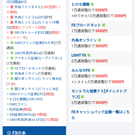
CFD][商品KO]
ヒロセ通商
外為ファイネスト
(
LINE登録と1
1万通貨取引で
5000円
千通貨
)
+のりかえ10万通貨取引で
2000円
外為どっとコム[CFD]
[PR]
外為どっとコム[らくらくFX積
FXブロードネット
立]
(
開設とアンケート回答
)
1万通貨取引で
3000円
SBI FXトレード[FX口座]
(
開設と
エントリー
で)
外為オンライン
GMOクリック証券[FXネオ]
(1万
1万通貨取引で
3000円
通貨)
GMO外貨[外貨ex]
(1万通貨)
LIGHT FX
アイネット証券[ループイフダン]
5万通貨取引で
3000円
(1万通貨)
FXブロードネット
(1万通貨)
みんなのFX
外為オンライン
(1万通貨)
5万通貨取引で
5000円
岡三オンライン[くりっく株365]
+シストレ5万通貨取引で
5000円
(
入金
)
岡三オンライン[くりっく365]
セントラル短資ＦＸ[ダイレクトプ
GMOクリック証券[CFD]
(
開設
)
ラス]
ヒロセ通商[LION CFD]
5万通貨取引で
3000円
GMOコイン
松井証券
(
開設
)
FXキャッシュバック企画一覧はこち
SBI証券[SBIFXα]
(
FX開設
)
ら
GMO外貨[外貨ex CFD]
(
CFD開設
)
FXの本