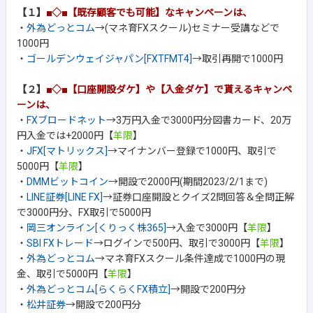
【１】
■◇■【既存顧客でも可能】なキャンペーンは、
・
外為どっとコム
→(マネ育FXスクール)セミナー受講などで
1000円
・
ゴールデンウェイジャパン[FXTFMT4]
→取引再開で1000円
【２】
■◇■【口座開設ダケ】や【入金ダケ】で貰えるキャンペ
ーンは、
・
FXブロードネット
→3万円入金で3000円分図書カード、20万
円入金では+2000円【
羊限
】
・
JFX[マトリックス]
→マイナンバー登録で1000円、取引で
5000円【
羊限
】
・
DMMビットコイン
→開設で2000円(期間2023/2/1まで)
・
LINE証券[LINE FX]
→証券口座開設とクイズ2問回答＆全問正解
で3000円分、FX取引で5000円
・
岡三オンライン[くりっく株365]
→入金で3000円【
羊限
】
・
SBI FXトレード
→ログインで500円、取引で3000円【
羊限
】
・
外為どっとコム
→マネ育FXスクール条件達成で1000円の現
金、取引で5000円【
羊限
】
・
外為どっとコム[らくらくFX積立]
→開設で200円分
・
松井証券
→開設で200円分