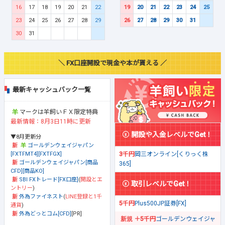
16
17
18
19
20
21
22
19
20
21
22
23
24
25
23
24
25
26
27
28
29
26
27
28
29
30
31
30
31
＼ FX口座開設で現金や本が貰える ／
最新キャッシュバック一覧
マークは羊飼いＦＸ限定特典
最新情報：8月3日11時に更新
開設や入金レベルでGet！
▼8月更新分
ゴールデンウェイジャパン
[FXTFMT4][FXTFGX]
3千円
岡三オンライン[くりっく株
ゴールデンウェイジャパン[商品
365]
CFD][商品KO]
SBI FXトレード[FX口座]
(
開設とエ
取引レベルでGet！
ントリー
)
外為ファイネスト
(
LINE登録と1千
5千円
Plus500JP証券[FX]
通貨
)
外為どっとコム[CFD]
[PR]
＋5千円
ゴールデンウェイジャ