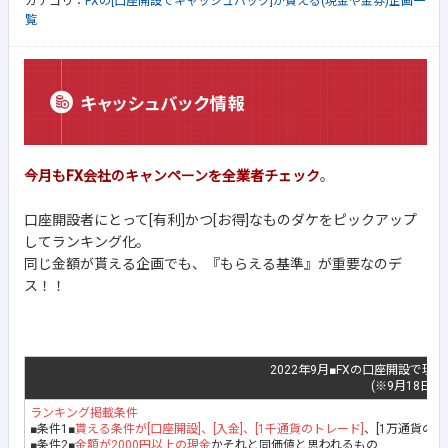
カテゴリ：
FXの[口座開設でキャッシュバック]が貰える(現金や金券)企画一
覧
今月もFX会社のキャンペーンを全業者チェック
。
口座開設者にとって[有利]かつ[お得]なものダケをピックアップ
してランキング化。
同じ金額が貰える企画でも、『もらえる基準』が重要なのデ
ス！！
2022年9月■FXの口座開設で現
(※9月18日最
ランキング掲載条件
■条件1■
貰える条件が[口座開設]、[入金]、[1千通貨のトレード]
、[1万通貨の
■条件2■
金額が2000円以上の現金
かそれと同価値と思われるもの