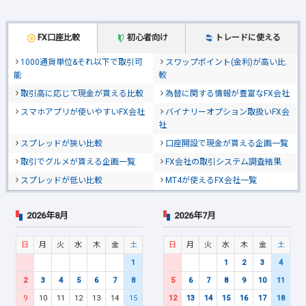
FX口座比較
初心者向け
トレードに使える
1000通貨単位&それ以下で取引可
スワップポイント(金利)が高い比
能
較
取引高に応じて現金が貰える比較
為替に関する情報が豊富なFX会社
スマホアプリが使いやすいFX会社
バイナリーオプション取扱いFX会
社
スプレッドが狭い比較
口座開設で現金が貰える企画一覧
取引でグルメが貰える企画一覧
FX会社の取引システム調査結果
スプレッドが低い比較
MT4が使えるFX会社一覧
2026年8月
2026年7月
日
月
火
水
木
金
土
日
月
火
水
木
金
土
1
1
2
3
4
2
3
4
5
6
7
8
5
6
7
8
9
10
11
9
10
11
12
13
14
15
12
13
14
15
16
17
18