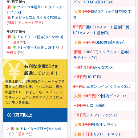
▼7月更新分
パン[FXTFMT4][FXTFGX]
セントラル短資ＦＸ[ダイレク
4千円
GMOクリック証券[FXネ
トプラス]
オ]
外為どっとコム[らくらくFX積立]
(
開設とアンケート回答
)
5千円
三菱UFJ eスマート証券[三菱
▼6月更新分
UFJ eスマート証券FX]
トレイダーズ証券[みんなのFX]
(
1千通貨
でも)
＋4千円
GMO外貨[外貨ex]
トレイダーズ証券[LIGHT FX]
(
1
＋3000円
インヴァスト証券[ト
千通貨
でも)
ライオートFX]
有利な企画だけを
＋合計1万円
みんなのFX
厳選しています！
＋3千円
LIGHT FX
※基本的に、1万通貨のトレードまでで
4千円
岡三オンライン[くりっく365]
貰える企画を対象。それ以外は、規定
の量のトレードをしても、スプレッド
＋8千円
[PR]
外為どっとコム
でキャッシュバックがマイナスになら
ないモノを掲載。
＋5千円
ヒロセ通商
1万円以上
＋5千円
JFX[マトリックス]
3千円
外為オンライン
トレイダーズ証券[みんなの
FX]
(
1千通貨
でも)
3千円
FXブロードネット