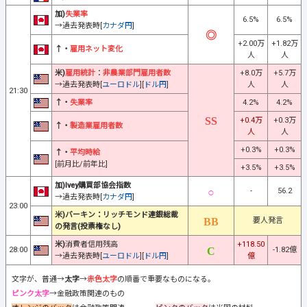
加)
失業率
6.5%
6.5%
→過去発表時[
カナダ円
]
+2.00万
+1.82万
↑・
雇用ネット変化
人
人
米)
雇用統計
：
非農業部門雇用者数
+8.0万
+5.7万
→過去発表時[
ユーロドル
][
ドル円
]
人
人
21:30
↑・
失業率
4.2%
4.2%
+0.4万
+0.3万
↑・
製造業雇用者数
人
人
+0.3%
+0.3%
↑・
平均時給
[前月比/前年比]
+3.5%
+3.5%
加)Ivey購買部協会指数
-
56.2
→過去発表時[
カナダ円
]
23:00
米)バーキン：リッチモンド連銀総裁
要人発言
の発言(投票権なし)
米)
消費者信用残高
+118.50
28:00
-1.82億
→過去発表時[
ユーロドル
][
ドル円
]
億
文字が、普通→
太字
→
赤色太字
の順番で重要なものになる。
ピンク太字
→金融政策関連のもの