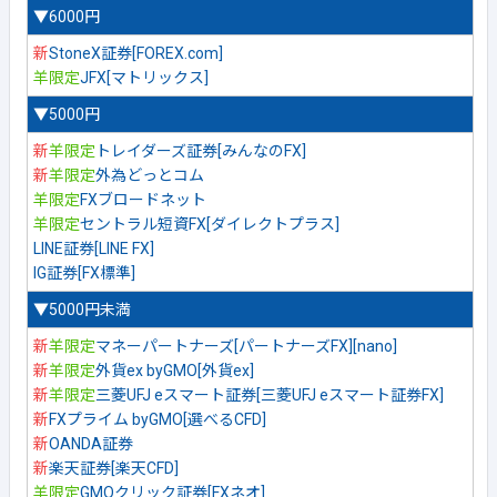
▼6000円
新
StoneX証券[FOREX.com]
羊限定
JFX[マトリックス]
▼5000円
新
羊限定
トレイダーズ証券[みんなのFX]
新
羊限定
外為どっとコム
羊限定
FXブロードネット
羊限定
セントラル短資FX[ダイレクトプラス]
LINE証券[LINE FX]
IG証券[FX標準]
▼5000円未満
新
羊限定
マネーパートナーズ[パートナーズFX][nano]
新
羊限定
外貨ex byGMO[外貨ex]
新
羊限定
三菱UFJ eスマート証券[三菱UFJ eスマート証券FX]
新
FXプライム byGMO[選べるCFD]
新
OANDA証券
新
楽天証券[楽天CFD]
羊限定
GMOクリック証券[FXネオ]