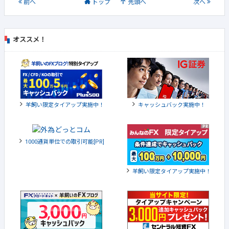
前
へ
トップ
先頭へ
次
へ
オススメ！
羊飼い限定タイアップ実施中！
キャッシュバック実施中！
1000通貨単位での取引可能[PR]
羊飼い限定タイアップ実施中！