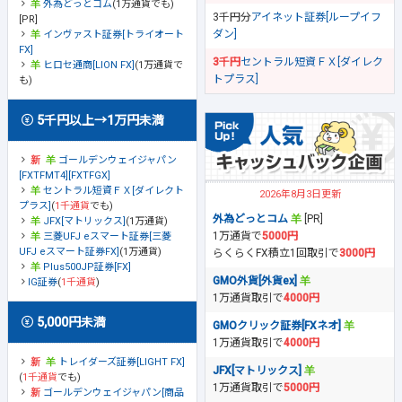
外為どっとコム
(1万通貨でも)
3千円分
アイネット証券[ループイフ
[PR]
ダン]
インヴァスト証券[トライオート
FX]
3千円
セントラル短資ＦＸ[ダイレク
ヒロセ通商[LION FX]
(1万通貨で
トプラス]
も)
5千円以上→1万円未満
ゴールデンウェイジャパン
[FXTFMT4][FXTFGX]
セントラル短資ＦＸ[ダイレクト
2026年8月3日更新
プラス]
(
1千通貨
でも)
外為どっとコム
[PR]
JFX[マトリックス]
(1万通貨)
1万通貨で
5000円
三菱UFJ eスマート証券[三菱
UFJ eスマート証券FX]
(1万通貨)
らくらくFX積立1回取引で
3000円
Plus500JP証券[FX]
GMO外貨[外貨ex]
IG証券
(
1千通貨
)
1万通貨取引で
4000円
5,000円未満
GMOクリック証券[FXネオ]
1万通貨取引で
4000円
トレイダーズ証券[LIGHT FX]
JFX[マトリックス]
(
1千通貨
でも)
1万通貨取引で
5000円
ゴールデンウェイジャパン[商品