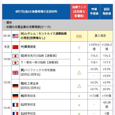
指標ランク
市場
前回
8月7日(金)の為替相場の注目材料
(注目度＆
予想値
発表値
影響度)
・
週末
・
米国の主要企業の決算発表(ピーク)
米)ムサレム：セントルイス連銀総裁
06:30
要人発言
の発言(投票権なし)
+1070.0
+1256.2
未定
中)貿易収支
億
億
日)
景気先行CI指数【速報値】
116.5
116.5
14:00
↑・
景気一致CI指数【速報値】
118.1
117.9
+0.2%
+0.2%
英)
ハリファックス住宅価格
[前月比/前年比]
-
+0.6%
15:00
+0.2%
+0.9%
独)
鉱工業生産
[前月比/前年比]
+0.1%
±0.0%
独)
貿易収支
+172億
+191億
-69.28
仏)
貿易収支
-
億
15:45
仏)
経常収支
-
-1億