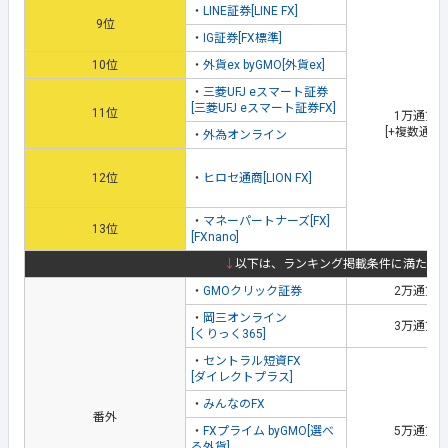
・
LINE証券[LINE FX]
9位
・
IG証券[FX標準]
10位
・
外貨ex byGMO[外貨ex]
・
三菱UFJ eスマート証券
[三菱UFJ eスマート証券FX]
11位
1万通貨
[+複数通貨
・
外為オンライン
12位
・
ヒロセ通商[LION FX]
・
マネーパートナーズ[FX]
13位
[FXnano]
↓
以下は、ランキング掲載条件に満たな
・
GMOクリック証券
2万通貨
・
岡三オンライン
3万通貨
[くりっく365]
・
セントラル短資FX
[ダイレクトプラス]
・
みんなのFX
番外
・
FXプライム byGMO[選べ
5万通貨
る外貨]