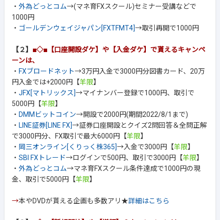
・
外為どっとコム
→(マネ育FXスクール)セミナー受講などで
1000円
・
ゴールデンウェイジャパン[FXTFMT4]
→取引再開で1000円
【２】
■◇■【口座開設ダケ】や【入金ダケ】で貰えるキャンペ
ーンは、
・
FXブロードネット
→3万円入金で3000円分図書カード、20万
円入金では+2000円【
羊限
】
・
JFX[マトリックス]
→マイナンバー登録で1000円、取引で
5000円【
羊限
】
・
DMMビットコイン
→開設で2000円(期間2022/8/1まで)
・
LINE証券[LINE FX]
→証券口座開設とクイズ2問回答＆全問正解
で3000円分、FX取引で最大6000円【
羊限
】
・
岡三オンライン[くりっく株365]
→入金で3000円【
羊限
】
・
SBI FXトレード
→ログインで500円、取引で3000円【
羊限
】
・
外為どっとコム
→マネ育FXスクール条件達成で1000円の現
金、取引で5000円【
羊限
】
→
本やDVDが貰える企画も多数アリ★
詳細はこちら