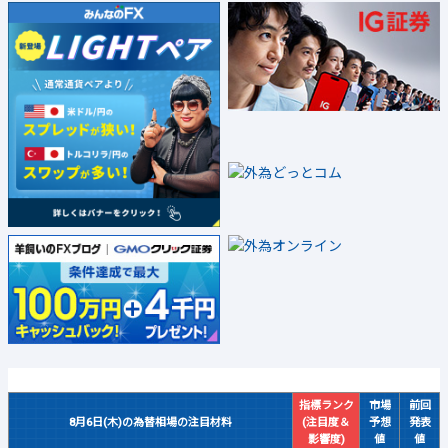
指標ランク
市場
前回
8月6日(木)の為替相場の注目材料
(注目度＆
予想
発表
影響度)
値
値