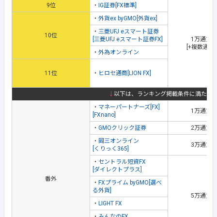
9位
・
IG証券[FX標準]
・
外貨ex byGMO[外貨ex]
・
三菱UFJ eスマート証券
10位
[三菱UFJ eスマート証券FX]
1万通貨
[+複数通貨
・
外為オンライン
11位
・
ヒロセ通商[LION FX]
↓
以下は、ランキング掲載条件に満たな
・
マネーパートナーズ[FX]
1万通貨
[FXnano]
・
GMOクリック証券
2万通貨
・
岡三オンライン
3万通貨
[くりっく365]
・
セントラル短資FX
[ダイレクトプラス]
番外
・
FXプライム byGMO[選べ
る外貨]
5万通貨
・
LIGHT FX
・
みんなのFX