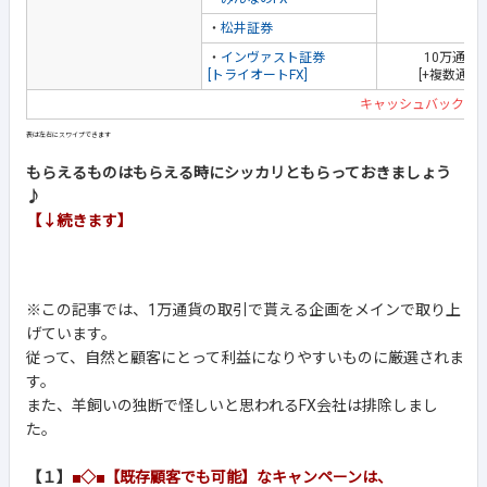
・
松井証券
・
インヴァスト証券
10万通貨
[トライオートFX]
[+複数通貨
キャッシュバック企
もらえるものはもらえる時にシッカリともらっておきましょう
♪
【↓続きます】
※この記事では、1万通貨の取引で貰える企画をメインで取り上
げています。
従って、自然と顧客にとって利益になりやすいものに厳選されま
す。
また、羊飼いの独断で怪しいと思われるFX会社は排除しまし
た。
【１】
■◇■【既存顧客でも可能】なキャンペーンは、