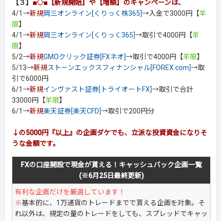
【３】
■◇■【新規開始】や【増額】のキャンペーンは、
4/1→
新規
岡三オンライン[くりっく株365]
→入金で3000円【
羊
限
】
4/1→
新規
岡三オンライン[くりっく365]
→取引で4000円【
羊
限
】
5/2→
新規
GMOクリック証券[FXネオ]
→取引で4000円【
羊限
】
5/13→
新規
ストーンエックスフィナンシャル[FOREX.com]
→取
引で6000円
6/1→
新規
インヴァスト証券[トライオートFX]
→取引で合計
33000円【
羊限
】
6/1→
新規
楽天証券[楽天CFD]
→取引で200円分
↓の5000円『以上』の企画ダケでも、立派な投資資金になりそ
うな金額です。
FXの口座開設で現金が貰える！キャッシュバック企画一覧
(※6月25日最終更新)
有利な企画だけを厳選しています！
※
基本的に、1万通貨のトレードまでで貰える企画を対象。そ
れ以外は、規定の量のトレードをしても、スプレッドでキャッ