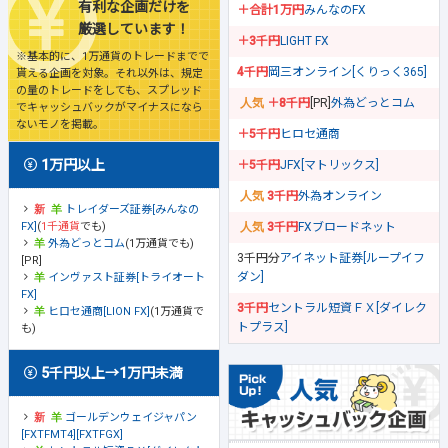
有利な企画だけを
＋合計1万円
みんなのFX
厳選しています！
＋3千円
LIGHT FX
※基本的に、1万通貨のトレードまでで
4千円
岡三オンライン[くりっく365]
貰える企画を対象。それ以外は、規定
の量のトレードをしても、スプレッド
＋8千円
[PR]
外為どっとコム
でキャッシュバックがマイナスになら
ないモノを掲載。
＋5千円
ヒロセ通商
1万円以上
＋5千円
JFX[マトリックス]
3千円
外為オンライン
トレイダーズ証券[みんなの
FX]
(
1千通貨
でも)
3千円
FXブロードネット
外為どっとコム
(1万通貨でも)
3千円分
アイネット証券[ループイフ
[PR]
ダン]
インヴァスト証券[トライオート
FX]
3千円
セントラル短資ＦＸ[ダイレク
ヒロセ通商[LION FX]
(1万通貨で
トプラス]
も)
5千円以上→1万円未満
ゴールデンウェイジャパン
[FXTFMT4][FXTFGX]