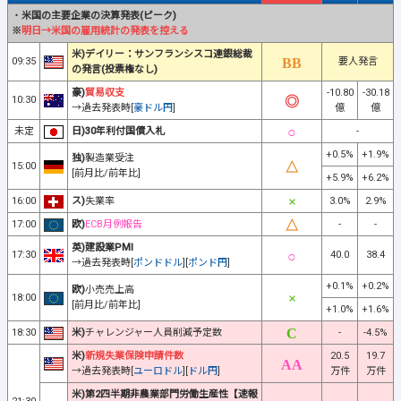
・
米国の主要企業の決算発表(ピーク)
※
明日→米国の雇用統計の発表を控える
米)デイリー：サンフランシスコ連銀総裁
09:35
要人発言
の発言(投票権なし)
豪)
貿易収支
-10.80
-30.18
10:30
→過去発表時[
豪ドル円
]
億
億
未定
日)30年利付国債入札
-
+0.5%
+1.9%
独)
製造業受注
15:00
[前月比/前年比]
+5.9%
+6.2%
16:00
ス)
失業率
3.0%
2.9%
17:00
欧)
ECB月例報告
-
-
英)建設業PMI
17:30
40.0
38.4
→過去発表時[
ポンドドル
][
ポンド円
]
+0.1%
+0.2%
欧)
小売売上高
18:00
[前月比/前年比]
+1.0%
+1.6%
18:30
米)
チャレンジャー人員削減予定数
-
-4.5%
米)
新規失業保険申請件数
20.5
19.7
→過去発表時[
ユーロドル
][
ドル円
]
万件
万件
米)第2四半期非農業部門労働生産性【速報