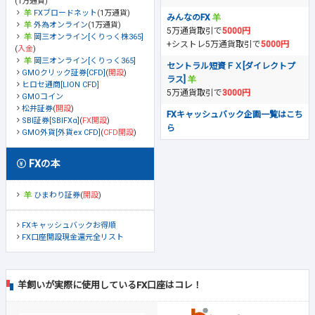
(1万通貨)
FXブロードネット
(1万通貨)
みんなのFX
外為オンライン
(1万通貨)
5万通貨取引で
5000円
岡三オンライン[くりっく株365]
+シストレ5万通貨取引で
5000円
(
入金
)
岡三オンライン[くりっく365]
セントラル短資ＦＸ[ダイレクトプ
GMOクリック証券[CFD]
(
開設
)
ラス]
ヒロセ通商[LION CFD]
5万通貨取引で
3000円
GMOコイン
松井証券
(
開設
)
FXキャッシュバック企画一覧はこち
SBI証券[SBIFXα]
(
FX開設
)
ら
GMO外貨[外貨ex CFD]
(
CFD開設
)
FXの本
ひまわり証券
(
開設
)
FXキャッシュバックお得順
FX口座開設現金還元全リスト
羊飼いが実際に使用しているFX口座はコレ！