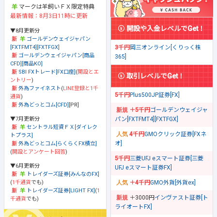
マークは羊飼いＦＸ限定特典
最新情報：8月3日11時に更新
開設や入金レベルでGet！
▼8月更新分
ゴールデンウェイジャパン
[FXTFMT4][FXTFGX]
3千円
岡三オンライン[くりっく株
ゴールデンウェイジャパン[商品
365]
CFD][商品KO]
SBI FXトレード[FX口座]
(
開設とエ
取引レベルでGet！
ントリー
)
外為ファイネスト
(
LINE登録と1千
5千円
Plus500JP証券[FX]
通貨
)
外為どっとコム[CFD]
[PR]
＋5千円
ゴールデンウェイジャ
▼7月更新分
パン[FXTFMT4][FXTFGX]
セントラル短資ＦＸ[ダイレク
4千円
GMOクリック証券[FXネ
トプラス]
オ]
外為どっとコム[らくらくFX積立]
(
開設とアンケート回答
)
5千円
三菱UFJ eスマート証券[三菱
▼6月更新分
UFJ eスマート証券FX]
トレイダーズ証券[みんなのFX]
(
1千通貨
でも)
＋4千円
GMO外貨[外貨ex]
トレイダーズ証券[LIGHT FX]
(
1
＋3000円
インヴァスト証券[ト
千通貨
でも)
ライオートFX]