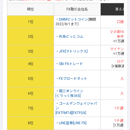
順位
FX取引会社名
貰える地
・
DMMビットコイン
(期間
1位
口座開
2022/8/1まで)
マネ育FXス
2位
・
外為どっとコム
条件達
+1万通貨
マイナンバ
3位
・
JFX[マトリックス]
+1万通貨
ログイ
4位
・
SBI FXトレード
[+複数通貨
5位
・
FXブロードネット
入金
・
岡三オンライン
6位
入金
[くりっく株365]
・
ゴールデンウェイジャパ
7位
ン
1千通貨
[FXTFMT4][FXTFGX]
1千通貨
8位
・
LINE証券[LINE FX]
[1万通貨取