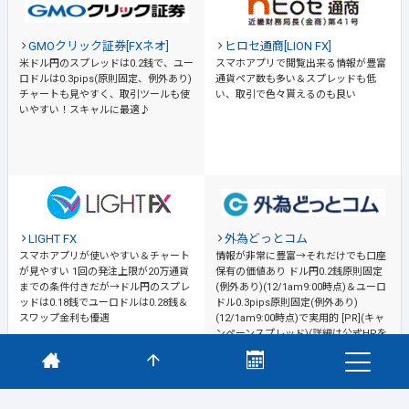
GMOクリック証券[FXネオ]
ヒロセ通商[LION FX]
米ドル円のスプレッドは0.2銭で、ユー
スマホアプリで閲覧出来る情報が豊富
ロドルは0.3pips(原則固定、例外あり)
通貨ペア数も多い＆スプレッドも低
チャートも見やすく、取引ツールも使
い、取引で色々貰えるのも良い
いやすい！スキャルに最適♪
LIGHT FX
外為どっとコム
スマホアプリが使いやすい＆チャート
情報が非常に豊富→それだけでも口座
が見やすい
1回の発注上限が20万通貨
保有の価値あり
ドル円0.2銭原則固定
までの条件付きだが→ドル円のスプレ
(例外あり)(12/1am9:00時点)＆ユーロ
ッドは0.18銭でユーロドルは0.28銭＆
ドル0.3pips原則固定(例外あり)
スワップ金利も優遇
(12/1am9:00時点)で実用的 [PR](キャ
ンペーンスプレッド)(詳細は公式HPを
ご確認ください)