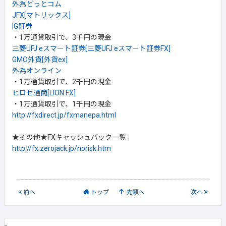
外為どっとコム
JFX[マトリックス]
IG証券
・1万通貨取引で、3千円の現金
三菱UFJ eスマート証券[三菱UFJ eスマート証券FX]
GMO外貨[外貨ex]
外為オンライン
・1万通貨取引で、2千円の現金
ヒロセ通商[LION FX]
・1万通貨取引で、1千円の現金
http://fxdirect.jp/fxmanepa.html
★その他★FXキャッシュバック一覧
http://fx.zerojack.jp/norisk.htm
前
へ
トップ
先頭へ
次
へ