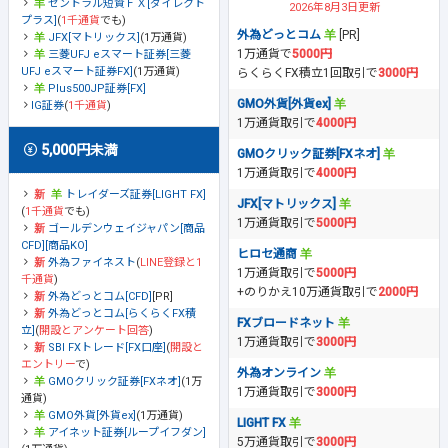
セントラル短資ＦＸ[ダイレクト
2026年8月3日更新
プラス]
(
1千通貨
でも)
外為どっとコム
[PR]
JFX[マトリックス]
(1万通貨)
1万通貨で
5000円
三菱UFJ eスマート証券[三菱
UFJ eスマート証券FX]
(1万通貨)
らくらくFX積立1回取引で
3000円
Plus500JP証券[FX]
GMO外貨[外貨ex]
IG証券
(
1千通貨
)
1万通貨取引で
4000円
5,000円未満
GMOクリック証券[FXネオ]
1万通貨取引で
4000円
トレイダーズ証券[LIGHT FX]
JFX[マトリックス]
(
1千通貨
でも)
1万通貨取引で
5000円
ゴールデンウェイジャパン[商品
CFD][商品KO]
ヒロセ通商
外為ファイネスト
(
LINE登録と1
1万通貨取引で
5000円
千通貨
)
+のりかえ10万通貨取引で
2000円
外為どっとコム[CFD]
[PR]
外為どっとコム[らくらくFX積
FXブロードネット
立]
(
開設とアンケート回答
)
1万通貨取引で
3000円
SBI FXトレード[FX口座]
(
開設と
エントリー
で)
外為オンライン
GMOクリック証券[FXネオ]
(1万
1万通貨取引で
3000円
通貨)
GMO外貨[外貨ex]
(1万通貨)
LIGHT FX
アイネット証券[ループイフダン]
5万通貨取引で
3000円