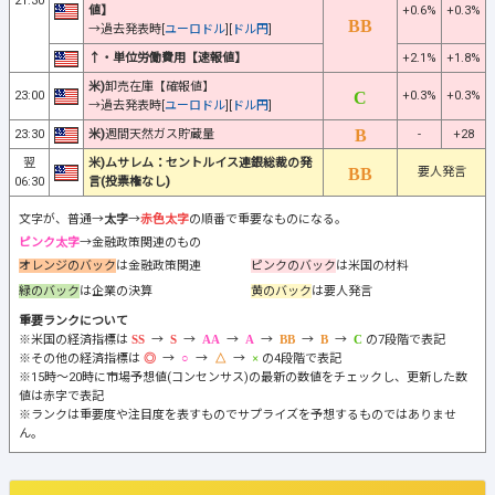
21:30
値】
+0.6%
+0.3%
→過去発表時[
ユーロドル
][
ドル円
]
↑・単位労働費用【速報値】
+2.1%
+1.8%
米)
卸売在庫【確報値】
23:00
+0.3%
+0.3%
→過去発表時[
ユーロドル
][
ドル円
]
23:30
米)
週間天然ガス貯蔵量
-
+28
翌
米)ムサレム：セントルイス連銀総裁の発
要人発言
06:30
言(投票権なし)
文字が、普通→
太字
→
赤色太字
の順番で重要なものになる。
ピンク太字
→金融政策関連のもの
オレンジのバック
は金融政策関連
ピンクのバック
は米国の材料
緑のバック
は企業の決算
黄のバック
は要人発言
重要ランクについて
※米国の経済指標は
→
→
→
→
→
→
の7段階で表記
※その他の経済指標は
→
→
→
の4段階で表記
※15時～20時に市場予想値(コンセンサス)の最新の数値をチェックし、更新した数
値は赤字で表記
※ランクは重要度や注目度を表すものでサプライズを予想するものではありませ
ん。