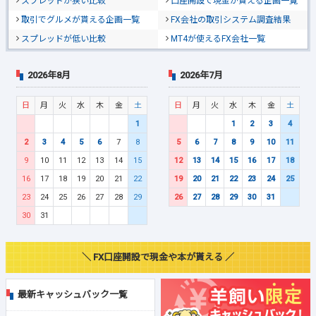
スプレッドが狭い比較
口座開設で現金が貰える企画一覧
取引でグルメが貰える企画一覧
FX会社の取引システム調査結果
スプレッドが低い比較
MT4が使えるFX会社一覧
2026年8月
2026年7月
日
月
火
水
木
金
土
日
月
火
水
木
金
土
1
1
2
3
4
2
3
4
5
6
7
8
5
6
7
8
9
10
11
9
10
11
12
13
14
15
12
13
14
15
16
17
18
16
17
18
19
20
21
22
19
20
21
22
23
24
25
23
24
25
26
27
28
29
26
27
28
29
30
31
30
31
＼ FX口座開設で現金や本が貰える ／
最新キャッシュバック一覧