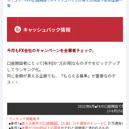
カテゴリ：
FXの[口座開設でキャッシュバック]が貰える(現金や金券)企画一
覧
今月もFX会社のキャンペーンを全業者チェック
。
口座開設者にとって[有利]かつ[お得]なものダケをピックアップ
してランキング化。
同じ金額が貰える企画でも、『もらえる基準』が重要なのデ
ス！！
2022年6月■FXの口座開設で現
(※6月25日最
ランキング掲載条件
■条件1■
貰える条件が[口座開設]、[入金]、[1千通貨のトレード]
、[1万通貨の
■条件2■
金額が2000円以上の現金
かそれと同価値と思われるもの