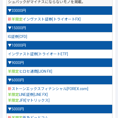
シュバックがマイナスにならないモノを掲載。
▼33000円
新
羊限定
インヴァスト証券[トライオートFX]
▼15000円
IG証券[CFD]
▼10000円
インヴァスト証券[トライオートETF]
▼9000円
羊限定
ヒロセ通商[LION FX]
▼6000円
新
ストーンエックスフィナンシャル[FOREX.com]
羊限定
LINE証券[LINE FX]
羊限定
JFX[マトリックス]
▼5000円
新
羊限定
外為どっとコム