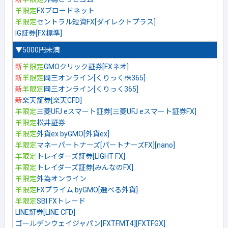
羊限定
FXブロードネット
羊限定
セントラル短資FX[ダイレクトプラス]
IG証券[FX標準]
▼5000円未満
新
羊限定
GMOクリック証券[FXネオ]
新
羊限定
岡三オンライン[くりっく株365]
新
羊限定
岡三オンライン[くりっく365]
新
楽天証券[楽天CFD]
羊限定
三菱UFJ eスマート証券[三菱UFJ eスマート証券FX]
羊限定
松井証券
羊限定
外貨ex byGMO[外貨ex]
羊限定
マネーパートナーズ[パートナーズFX][nano]
羊限定
トレイダーズ証券[LIGHT FX]
羊限定
トレイダーズ証券[みんなのFX]
羊限定
外為オンライン
羊限定
FXプライム byGMO[選べる外貨]
羊限定
SBI FXトレード
LINE証券[LINE CFD]
ゴールデンウェイジャパン[FXTFMT4][FXTFGX]