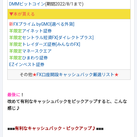
DMMビットコイン
(期間2022/8/1まで)
▼本が貰える
新
FXプライム byGMO[選べる外貨]
羊限定
アイネット証券
羊限定
セントラル短資FX[ダイレクトプラス]
羊限定
トレイダーズ証券[みんなのFX]
羊限定
マネースクエア
羊限定
ひまわり証券
EZインベスト証券
その他
★
FX口座開設キャッシュバック厳選リスト
★
最後に
！
改めて有利なキャッシュバックをピックアップすると、こんな
感じ♪
■■■
有利なキャッシュバック・ピックアップ♪
■■■