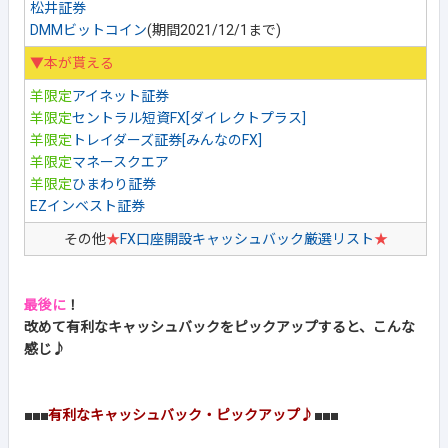
松井証券
DMMビットコイン
(期間2021/12/1まで)
▼本が貰える
羊限定
アイネット証券
羊限定
セントラル短資FX[ダイレクトプラス]
羊限定
トレイダーズ証券[みんなのFX]
羊限定
マネースクエア
羊限定
ひまわり証券
EZインベスト証券
その他
★
FX口座開設キャッシュバック厳選リスト
★
最後に
！
改めて有利なキャッシュバックをピックアップすると、こんな
感じ♪
■■■
有利なキャッシュバック・ピックアップ♪
■■■