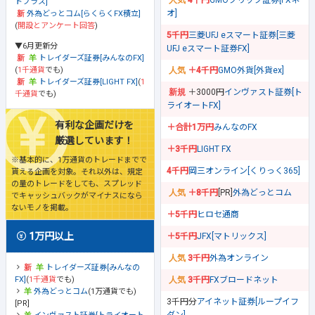
4千円
GMOクリック証券[FXネ
トプラス]
オ]
外為どっとコム[らくらくFX積立]
(
開設とアンケート回答
)
5千円
三菱UFJ eスマート証券[三菱
▼6月更新分
UFJ eスマート証券FX]
トレイダーズ証券[みんなのFX]
(
1千通貨
でも)
＋4千円
GMO外貨[外貨ex]
トレイダーズ証券[LIGHT FX]
(
1
＋3000円
インヴァスト証券[ト
千通貨
でも)
ライオートFX]
有利な企画だけを
＋合計1万円
みんなのFX
厳選しています！
＋3千円
LIGHT FX
※基本的に、1万通貨のトレードまでで
4千円
岡三オンライン[くりっく365]
貰える企画を対象。それ以外は、規定
の量のトレードをしても、スプレッド
＋8千円
[PR]
外為どっとコム
でキャッシュバックがマイナスになら
ないモノを掲載。
＋5千円
ヒロセ通商
1万円以上
＋5千円
JFX[マトリックス]
3千円
外為オンライン
トレイダーズ証券[みんなの
FX]
(
1千通貨
でも)
3千円
FXブロードネット
外為どっとコム
(1万通貨でも)
3千円分
アイネット証券[ループイフ
[PR]