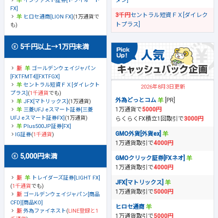
ダン]
インヴァスト証券[トライオート
FX]
3千円
セントラル短資ＦＸ[ダイレク
ヒロセ通商[LION FX]
(1万通貨で
トプラス]
も)
5千円以上→1万円未満
ゴールデンウェイジャパン
[FXTFMT4][FXTFGX]
セントラル短資ＦＸ[ダイレクト
2026年8月3日更新
プラス]
(
1千通貨
でも)
外為どっとコム
[PR]
JFX[マトリックス]
(1万通貨)
1万通貨で
5000円
三菱UFJ eスマート証券[三菱
UFJ eスマート証券FX]
(1万通貨)
らくらくFX積立1回取引で
3000円
Plus500JP証券[FX]
GMO外貨[外貨ex]
IG証券
(
1千通貨
)
1万通貨取引で
4000円
5,000円未満
GMOクリック証券[FXネオ]
1万通貨取引で
4000円
トレイダーズ証券[LIGHT FX]
JFX[マトリックス]
(
1千通貨
でも)
1万通貨取引で
5000円
ゴールデンウェイジャパン[商品
CFD][商品KO]
ヒロセ通商
外為ファイネスト
(
LINE登録と1
1万通貨取引で
5000円