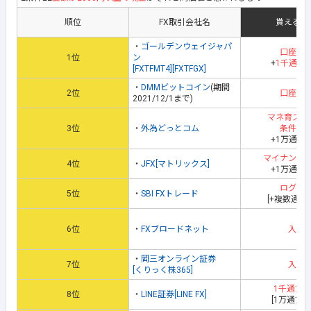
順位
FX取引会社名
貰える地
・
ゴールデンウェイジャパ
口座開
1位
ン
+
1千通貨
[FXTFMT4][FXTFGX]
・
DMMビットコイン
(期間
2位
口座開
2021/12/1まで)
マネ育スク
3位
・
外為どっとコム
条件達
+1万通貨
マイナンバ
4位
・
JFX[マトリックス]
+1万通貨
ログイ
5位
・
SBI FXトレード
[+複数通貨
6位
・
FXブロードネット
入金
・
岡三オンライン証券
7位
入金
[くりっく株365]
1千通貨
8位
・
LINE証券[LINE FX]
[1万通貨取