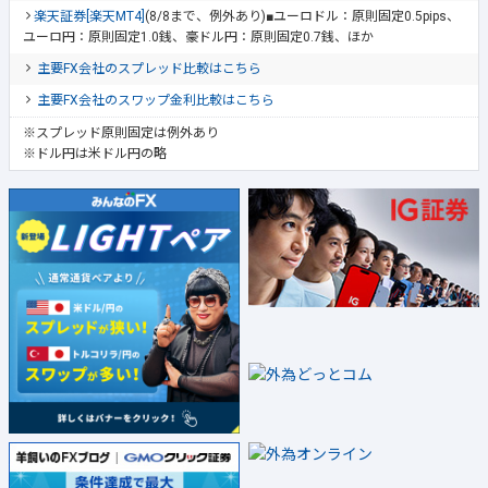
楽天証券[楽天MT4]
(8/8まで、例外あり)■ユーロドル：原則固定0.5pips、
ユーロ円：原則固定1.0銭、豪ドル円：原則固定0.7銭、ほか
主要FX会社のスプレッド比較はこちら
主要FX会社のスワップ金利比較はこちら
※スプレッド原則固定は例外あり
※ドル円は米ドル円の略