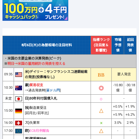
指標ランク
市場
前回
8月6日(木)の為替相場の注目材料
(注目度＆
予想
発表
影響度)
値
値
・
米国の主要企業の決算発表(ピーク)
※
明日→米国の雇用統計の発表を控える
米)デイリー：サンフランシスコ連銀総裁
09:35
要人発言
の発言(投票権なし)
豪)
貿易収支
-10.80
-30.18
10:30
→過去発表時[
豪ドル円
]
億
億
未定
日)30年利付国債入札
-
+0.5%
+1.9%
独)
製造業受注
15:00
[前月比/前年比]
+5.9%
+6.2%
16:00
ス)
失業率
3.0%
2.9%
17:00
欧)
ECB月例報告
-
-
英)建設業PMI