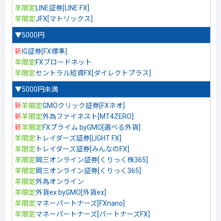
羊限定
LINE証券[LINE FX]
羊限定
JFX[マトリックス]
▼5000円
新
IG証券[FX標準]
羊限定
FXブロードネット
羊限定
セントラル短資FX[ダイレクトプラス]
▼5000円未満
新
羊限定
GMOクリック証券[FXネオ]
新
羊限定
外為ファイネスト[MT4ZERO]
新
羊限定
FXプライム byGMO[選べる外貨]
羊限定
トレイダーズ証券[LIGHT FX]
羊限定
トレイダーズ証券[みんなのFX]
羊限定
岡三オンライン証券[くりっく株365]
羊限定
岡三オンライン証券[くりっく365]
羊限定
外為オンライン
羊限定
外貨ex byGMO[外貨ex]
羊限定
マネーパートナーズ[FXnano]
羊限定
マネーパートナーズ[パートナーズFX]