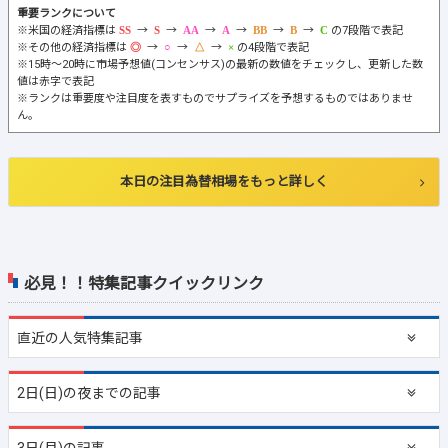
重要ランクについて
※米国の経済指標は
→
→
→
→
→
→
の7段階で表記
※その他の経済指標は
→
→
→
の4段階で表記
※15時～20時に市場予想値(コンセンサス)の最新の数値をチェックし、更新した数
値は赤字で表記
※ランクは重要度や注目度を表すものでサプライズを予想するものではありませ
ん。
本日の注目為替相場をもっと詳しく
必見！！特集記事クイックリンク
直近の
人気特集記事
2日(日)の夜までの記事
3日(月)の記事