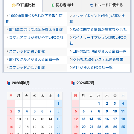
FX口座比較
初心者向け
トレードに使える
1000通貨単位&それ以下で取引可
スワップポイント(金利)が高い比
能
較
取引高に応じて現金が貰える比較
為替に関する情報が豊富なFX会社
スマホアプリが使いやすいFX会社
バイナリーオプション取扱いFX会
社
スプレッドが狭い比較
口座開設で現金が貰える企画一覧
取引でグルメが貰える企画一覧
FX会社の取引システム調査結果
スプレッドが低い比較
MT4が使えるFX会社一覧
2026年8月
2026年7月
日
月
火
水
木
金
土
日
月
火
水
木
金
土
1
1
2
3
4
2
3
4
5
6
7
8
5
6
7
8
9
10
11
9
10
11
12
13
14
15
12
13
14
15
16
17
18
16
17
18
19
20
21
22
19
20
21
22
23
24
25