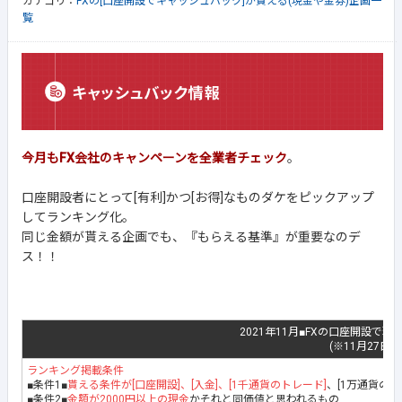
カテゴリ：
FXの[口座開設でキャッシュバック]が貰える(現金や金券)企画一
覧
今月もFX会社のキャンペーンを全業者チェック
。
口座開設者にとって[有利]かつ[お得]なものダケをピックアップ
してランキング化。
同じ金額が貰える企画でも、『もらえる基準』が重要なのデ
ス！！
2021年11月■FXの口座開設で現
(※11月27日
ランキング掲載条件
■条件1■
貰える条件が[口座開設]、[入金]、[1千通貨のトレード]
、[1万通貨の
■条件2■
金額が2000円以上の現金
かそれと同価値と思われるもの