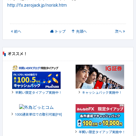
http://fx.zerojack.jp/norisk.htm
前
へ
トップ
先頭へ
次
へ
オススメ！
羊飼い限定タイアップ実施中！
キャッシュバック実施中！
1000通貨単位での取引可能[PR]
羊飼い限定タイアップ実施中！