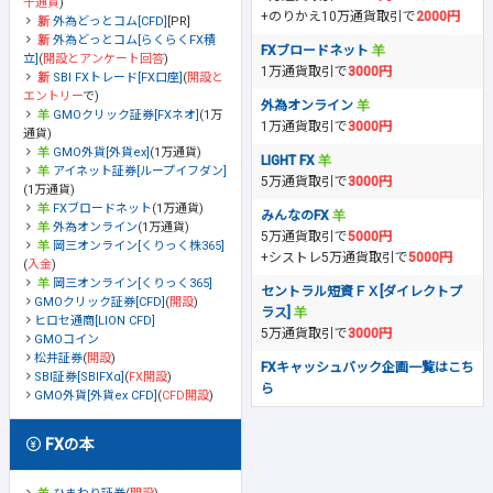
千通貨
)
+のりかえ10万通貨取引で
2000円
外為どっとコム[CFD]
[PR]
外為どっとコム[らくらくFX積
FXブロードネット
立]
(
開設とアンケート回答
)
1万通貨取引で
3000円
SBI FXトレード[FX口座]
(
開設と
エントリー
で)
外為オンライン
GMOクリック証券[FXネオ]
(1万
1万通貨取引で
3000円
通貨)
GMO外貨[外貨ex]
(1万通貨)
LIGHT FX
アイネット証券[ループイフダン]
5万通貨取引で
3000円
(1万通貨)
FXブロードネット
(1万通貨)
みんなのFX
外為オンライン
(1万通貨)
5万通貨取引で
5000円
岡三オンライン[くりっく株365]
+シストレ5万通貨取引で
5000円
(
入金
)
岡三オンライン[くりっく365]
セントラル短資ＦＸ[ダイレクトプ
GMOクリック証券[CFD]
(
開設
)
ラス]
ヒロセ通商[LION CFD]
5万通貨取引で
3000円
GMOコイン
松井証券
(
開設
)
FXキャッシュバック企画一覧はこち
SBI証券[SBIFXα]
(
FX開設
)
ら
GMO外貨[外貨ex CFD]
(
CFD開設
)
FXの本