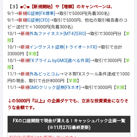
【３】
■◇■【新規開始】や【増額】のキャンペーンは、
9/1→
新規
IG証券[FX標準]
→取引で5000円(先着300名)
9/1→
新規
IG証券[CFD]
→取引で5000円、他社の取引報告書のコ
ピー送付で＋10000円(先着300名)
10/1→
新規
外為ファイネスト[MT4ZERO]
→取引で3000円分【
羊
限
】
10/1→
新規
インヴァスト証券[トライオートFX]
→取引で合計
33000円【
羊限
】
10/1→
新規
FXプライム byGMO[選べる外貨]
→取引で3000円【
羊
限
】
11/1→
新規
外為どっとコム
→マネ育FXスクール条件達成で1000
円の現金、取引で合計8000円【
羊限
】
11/1→
新規
GMOクリック証券[FXネオ]
→取引で3000円【
羊限
】
↓の5000円『以上』の企画ダケでも、立派な投資資金になりそ
うな金額です。
FXの口座開設で現金が貰える！キャッシュバック企画一覧
(※11月27日最終更新)