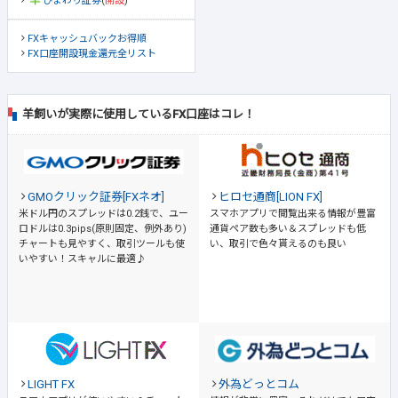
ひまわり証券
(
開設
)
FXキャッシュバックお得順
FX口座開設現金還元全リスト
羊飼いが実際に使用しているFX口座はコレ！
GMOクリック証券[FXネオ]
ヒロセ通商[LION FX]
米ドル円のスプレッドは0.2銭で、ユー
スマホアプリで閲覧出来る情報が豊富
ロドルは0.3pips(原則固定、例外あり)
通貨ペア数も多い＆スプレッドも低
チャートも見やすく、取引ツールも使
い、取引で色々貰えるのも良い
いやすい！スキャルに最適♪
LIGHT FX
外為どっとコム