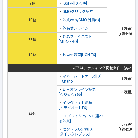
9位
・
IG証券[FX標準]
・
GMOクリック証券
10位
・
外貨ex byGMO[外貨ex]
・
外為オンライン
1万通貨
[+複数通貨
・
外為ファイネスト
11位
[MT4ZERO]
12位
・
ヒロセ通商[LION FX]
↓
以下は、ランキング掲載条件に満たな
・
マネーパートナーズ[FX]
1万通貨
[FXnano]
・
岡三オンライン証券
3万通貨
[くりっく365]
・
インヴァスト証券
[トライオートFX]
番外
・
FXプライム byGMO[選べ
る外貨]
5万通貨
・
セントラル短資FX
[+複数通貨
[ダイレクトプラス]