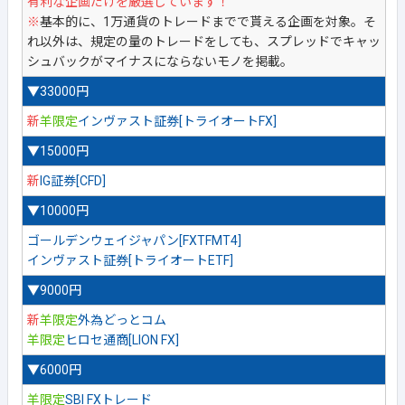
有利な企画だけを厳選しています！
※
基本的に、1万通貨のトレードまでで貰える企画を対象。そ
れ以外は、規定の量のトレードをしても、スプレッドでキャッ
シュバックがマイナスにならないモノを掲載。
▼33000円
新
羊限定
インヴァスト証券[トライオートFX]
▼15000円
新
IG証券[CFD]
▼10000円
ゴールデンウェイジャパン[FXTFMT4]
インヴァスト証券[トライオートETF]
▼9000円
新
羊限定
外為どっとコム
羊限定
ヒロセ通商[LION FX]
▼6000円
羊限定
SBI FXトレード