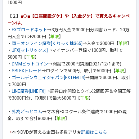
1000円
【２】
■◇■【口座開設ダケ】や【入金ダケ】で貰えるキャンペ
ーンは、
・
FXブロードネット
→3万円入金で3000円分図書カード、20万
円入金では+2000円【
羊限
】
・
岡三オンライン証券[くりっく株365]
→入金で3000円【
羊限
】
・
JFX[マトリックス]
→マイナンバー登録で1000円、取引で
5000円【
羊限
】
・
DMMビットコイン
→開設で2000円(期間2021/12/1まで)
・
SBI FXトレード
→ログインで500円、取引で5000円【
羊限
】
・
ゴールデンウェイジャパン[FXTFMT4]
→開設で3000円、取引
で7000円
・
LINE証券[LINE FX]
→証券口座開設とクイズ2問回答＆全問正解
で3000円分、FX取引で最大6000円【
羊限
】
・
外為どっとコム
→マネ育FXスクール条件達成で1000円の現
金、取引で合計8000円【
羊限
】
→
本やDVDが貰える企画も多数アリ★
詳細はこちら