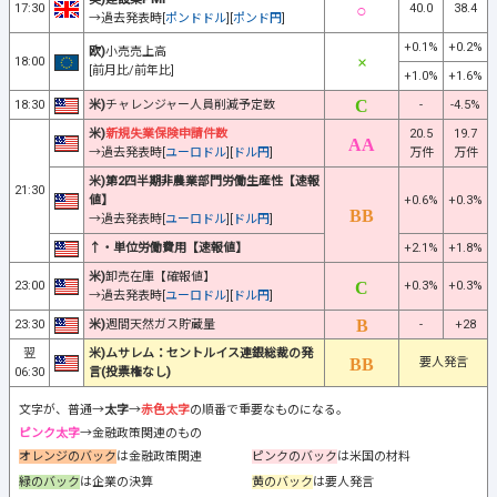
17:30
40.0
38.4
→過去発表時[
ポンドドル
][
ポンド円
]
+0.1%
+0.2%
欧)
小売売上高
18:00
[前月比/前年比]
+1.0%
+1.6%
18:30
米)
チャレンジャー人員削減予定数
-
-4.5%
米)
新規失業保険申請件数
20.5
19.7
→過去発表時[
ユーロドル
][
ドル円
]
万件
万件
米)第2四半期非農業部門労働生産性【速報
21:30
値】
+0.6%
+0.3%
→過去発表時[
ユーロドル
][
ドル円
]
↑・単位労働費用【速報値】
+2.1%
+1.8%
米)
卸売在庫【確報値】
23:00
+0.3%
+0.3%
→過去発表時[
ユーロドル
][
ドル円
]
23:30
米)
週間天然ガス貯蔵量
-
+28
翌
米)ムサレム：セントルイス連銀総裁の発
要人発言
06:30
言(投票権なし)
文字が、普通→
太字
→
赤色太字
の順番で重要なものになる。
ピンク太字
→金融政策関連のもの
オレンジのバック
は金融政策関連
ピンクのバック
は米国の材料
緑のバック
は企業の決算
黄のバック
は要人発言