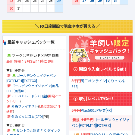
23
24
25
26
27
28
29
26
27
28
29
30
31
30
31
＼ FX口座開設で現金や本が貰える ／
最新キャッシュバック一覧
マークは羊飼いＦＸ限定特典
最新情報：8月3日11時に更新
開設や入金レベルでGet！
▼8月更新分
ゴールデンウェイジャパン
[FXTFMT4][FXTFGX]
3千円
岡三オンライン[くりっく株
ゴールデンウェイジャパン[商品
365]
CFD][商品KO]
SBI FXトレード[FX口座]
(
開設とエ
取引レベルでGet！
ントリー
)
外為ファイネスト
(
LINE登録と1千
5千円
Plus500JP証券[FX]
通貨
)
外為どっとコム[CFD]
[PR]
＋5千円
ゴールデンウェイジャ
▼7月更新分
パン[FXTFMT4][FXTFGX]
セントラル短資ＦＸ[ダイレク