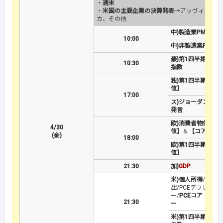
・
週末
・
米国の主要企業の決算発表
→アッヴィ、グッ
カ、その他
中)製造業PMI
10:00
中)非製造業PMI
豪)第1四半期生産
10:30
指数
独)第1四半期GDP
値】
17:00
ス)ジョーダンSNB
発言
欧)消費者物価指数
4/30
値】
＆
【コア】
(金)
18:00
欧)第1四半期GDP
値】
21:30
加)
GDP
米)個人所得
/
個人支
出
/PCEデフレータ
ー/
PCEコア・デフ
21:30
ー
米)第1四半期雇用