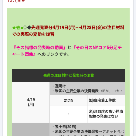
10分]更新
★壱■
◇◆
先週発表分4月19日(月)～4月23日(金)の注目材料
での実際の変動を復習
『その指標の発表時の動画』
と
『その日のNYコア5分足チ
ャート画像』
へのリンクです。
先週の注目材料と発表時の変動
・
週明け
・
米国の主要企業の決算発表
→IBM、コカ・コーラ
4/19
21:15
加)住宅着工件数
(月)
米)注目度の高い経済
-
指標の発表はない
・
五十日(20日)
・
米国の主要企業の決算発表
→アボットラボラトリ