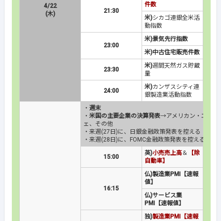
件数
4/22
21:30
(木)
米)
シカゴ連銀全米活
動指数
米)景気先行指数
23:00
米)中古住宅販売件数
米)
週間天然ガス貯蔵
23:30
量
米)
カンザスシティ連
24:00
銀製造業活動指数
・
週末
・
米国の主要企業の決算発表
→アメリカン・エキス
ェ、その他
・来週(27日)に、日銀金融政策発表を控える
・来週(28日)に、FOMC金融政策発表を控える
英)
小売売上高
＆
【除
15:00
自動車】
仏)製造業PMI【速報
値】
16:15
仏)サービス業
PMI【速報値】
独)
製造業PMI【速報