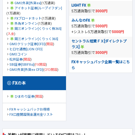
GMO外貨[外貨ex]
(1万通貨)
LIGHT FX
アイネット証券[ループイフダン]
5万通貨取引で
3000円
(1万通貨)
FXブロードネット
(1万通貨)
みんなのFX
外為オンライン
(1万通貨)
5万通貨取引で
5000円
岡三オンライン[くりっく株365]
+シストレ5万通貨取引で
5000円
(
入金
)
岡三オンライン[くりっく365]
セントラル短資ＦＸ[ダイレクトプ
GMOクリック証券[CFD]
(
開設
)
ラス]
ヒロセ通商[LION CFD]
5万通貨取引で
3000円
GMOコイン
松井証券
(
開設
)
FXキャッシュバック企画一覧はこち
SBI証券[SBIFXα]
(
FX開設
)
ら
GMO外貨[外貨ex CFD]
(
CFD開設
)
FXの本
ひまわり証券
(
開設
)
FXキャッシュバックお得順
FX口座開設現金還元全リスト