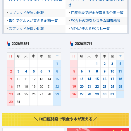
社
スプレッドが狭い比較
口座開設で現金が貰える企画一覧
取引でグルメが貰える企画一覧
FX会社の取引システム調査結果
スプレッドが低い比較
MT4が使えるFX会社一覧
2026年8月
2026年7月
日
月
火
水
木
金
土
日
月
火
水
木
金
土
1
1
2
3
4
2
3
4
5
6
7
8
5
6
7
8
9
10
11
9
10
11
12
13
14
15
12
13
14
15
16
17
18
16
17
18
19
20
21
22
19
20
21
22
23
24
25
23
24
25
26
27
28
29
26
27
28
29
30
31
30
31
＼ FX口座開設で現金や本が貰える ／