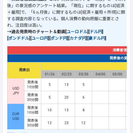
後」の景況感のアンケート結果。「現在」に関するものは[経済
＋雇用]で、「6ヵ月後」に関するものは[経済＋雇用＋所得]に関
する調査内容となっている。個人消費の動向把握に重要とさ
れ、注目度は高い。
→過去発表時のチャート＆動画[
ユーロドル
][
ドル円
]
[
ポンドドル
][
ユーロ円
][
ポンド円
][
カナダ円
][
豪ドル円
]
消費者信頼
発表後の変動幅(
発表日
01/26
02/23
03/30
04/00
05/00
0
発表後
5
13
5
10分間
USD
JPY
発表後
5
20
6
30分間
発表後
10
13
8
10分間
EUR
USD
発表後
12
23
12
30分間