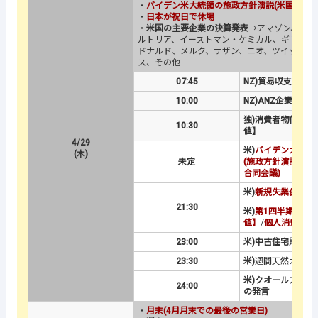
・
バイデン米大統領の施政方針演説(米国時間2
・
日本が祝日で休場
・
米国の主要企業の決算発表
→アマゾン、ドミ
ルトリア、イーストマン・ケミカル、ギリアド
ドナルド、メルク、サザン、ニオ、ツイッター
ス、その他
07:45
NZ)貿易収支
10:00
NZ)ANZ企業景況感
独)消費者物価指数
10:30
値】
4/29
米)
バイデン大統領
(木)
未定
(施政方針演説、上
合同会議)
米)
新規失業保険申
21:30
米)
第1四半期GDP
値】
/
個人消費【速
23:00
米)中古住宅販売保
23:30
米)
週間天然ガス貯
米)クオールズFRB
24:00
の発言
・
月末(4月月末での最後の営業日)