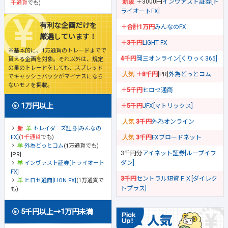
＋3000円
インヴァスト証券[ト
千通貨
でも)
ライオートFX]
有利な企画だけを
＋合計1万円
みんなのFX
厳選しています！
＋3千円
LIGHT FX
※基本的に、1万通貨のトレードまでで
4千円
岡三オンライン[くりっく365]
貰える企画を対象。それ以外は、規定
の量のトレードをしても、スプレッド
＋8千円
[PR]
外為どっとコム
でキャッシュバックがマイナスになら
ないモノを掲載。
＋5千円
ヒロセ通商
1万円以上
＋5千円
JFX[マトリックス]
3千円
外為オンライン
トレイダーズ証券[みんなの
FX]
(
1千通貨
でも)
3千円
FXブロードネット
外為どっとコム
(1万通貨でも)
3千円分
アイネット証券[ループイフ
[PR]
ダン]
インヴァスト証券[トライオート
FX]
3千円
セントラル短資ＦＸ[ダイレク
ヒロセ通商[LION FX]
(1万通貨で
トプラス]
も)
5千円以上→1万円未満