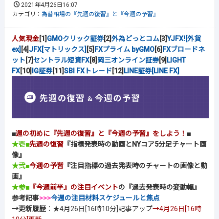
2021年4月26日16:07
カテゴリ：
為替相場の『先週の復習』と『今週の予習』
人気現金
[1]
GMOクリック証券
[2]
外為どっとコム
[3]
YJFX![外貨
ex]
[4]
JFX[マトリックス]
[5]
FXプライム byGMO
[6]
FXブロードネ
ット
[7]
セントラル短資FX
[8]
岡三オンライン証券
[9]
LIGHT
FX
[10]
IG証券
[11]
SBI FXトレード
[12]
LINE証券[LINE FX]
■
週の初めに『先週の復習』と『今週の予習』をしよう！
■
★壱■
先週の復習
『指標発表時の動画とNYコア5分足チャート画
像』
★弐■
今週の予習
『注目指標の過去発表時のチャートの画像と動
画』
★参■
『今週前半』の注目イベント
の『過去発表時の変動幅』
参考記事
>>>
今週の注目材料スケジュールと焦点
→更新履歴
：★4月26日[16時10分]記事アップ
→4月26日[16時