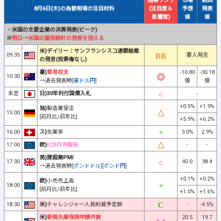
指標ランク
市場
前回
8月6日(木)の為替相場の注目材料
(注目度＆
予想
発表
影響度)
値
値
・
米国の主要企業の決算発表(ピーク)
※
明日→米国の雇用統計の発表を控える
米)デイリー：サンフランシスコ連銀総裁
09:35
要人発言
の発言(投票権なし)
豪)
貿易収支
-10.80
-30.18
10:30
→過去発表時[
豪ドル円
]
億
億
未定
日)30年利付国債入札
-
+0.5%
+1.9%
独)
製造業受注
15:00
[前月比/前年比]
+5.9%
+6.2%
16:00
ス)
失業率
3.0%
2.9%
17:00
欧)
ECB月例報告
-
-
英)建設業PMI
17:30
40.0
38.4
→過去発表時[
ポンドドル
][
ポンド円
]
+0.1%
+0.2%
欧)
小売売上高
18:00
[前月比/前年比]
+1.0%
+1.6%
18:30
米)
チャレンジャー人員削減予定数
-
-4.5%
米)
新規失業保険申請件数
20.5
19.7