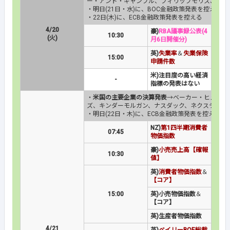
ー・アンド・ギャンブル、フィリップモリス、トラ
・明日(21日・水)に、BOC金融政策発表を控える
・22日(木)に、ECB金融政策発表を控える
4/20
豪)
RBA議事録公表(4
10:30
(火)
月6日開催分)
英)
失業率
＆
失業保険
15:00
申請件数
米)注目度の高い経済
-
指標の発表はない
・
米国の主要企業の決算発表
→ベーカー・ヒューズ
ズ、キンダーモルガン、ナスダック、ネクステラ・
・明日(22日・木)に、ECB金融政策発表を控える
NZ)
第1四半期消費者
07:45
物価指数
豪)
小売売上高【確報
10:30
値】
英)
消費者物価指数
＆
【コア】
15:00
英)小売物価指数
＆
【コア】
英)生産者物価指数
4/21