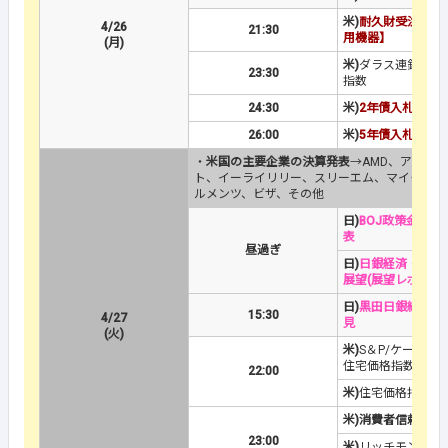
米)
耐久財受注
＆
【
4/26
21:30
用機器】
(月)
米)
ダラス連銀製造
23:30
指数
24:30
米)
2年債入札
26:00
米)
5年債入札
・
米国の主要企業の決算発表
→AMD、アムジ
ト、イーライリリー、スリーエム、マイクロソ
ルメンツ、ビザ、その他
日)
BOJ政策金利
＆
表
昼過ぎ
日)
日銀経済・物価
展望(展望レポート
日)
黒田日銀総裁の
15:30
4/27
見
(火)
米)
S＆P/ケース・
住宅価格指数
22:00
米)
住宅価格指数
米)消費者信頼感指
23:00
米)
リッチモンド連