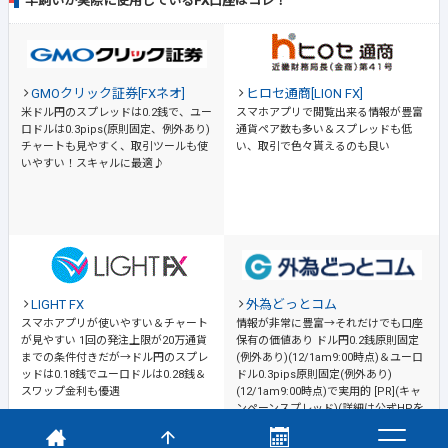
羊飼いが実際に使用しているFX口座はコレ！
GMOクリック証券[FXネオ]
ヒロセ通商[LION FX]
米ドル円のスプレッドは0.2銭で、ユー
スマホアプリで閲覧出来る情報が豊富
ロドルは0.3pips(原則固定、例外あり)
通貨ペア数も多い＆スプレッドも低
チャートも見やすく、取引ツールも使
い、取引で色々貰えるのも良い
いやすい！スキャルに最適♪
LIGHT FX
外為どっとコム
スマホアプリが使いやすい＆チャート
情報が非常に豊富→それだけでも口座
が見やすい
1回の発注上限が20万通貨
保有の価値あり
ドル円0.2銭原則固定
までの条件付きだが→ドル円のスプレ
(例外あり)(12/1am9:00時点)＆ユーロ
ッドは0.18銭でユーロドルは0.28銭＆
ドル0.3pips原則固定(例外あり)
スワップ金利も優遇
(12/1am9:00時点)で実用的 [PR](キャ
ンペーンスプレッド)(詳細は公式HPを
ご確認ください)