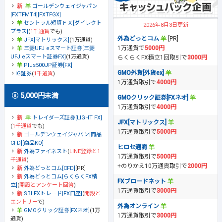
ゴールデンウェイジャパン
[FXTFMT4][FXTFGX]
セントラル短資ＦＸ[ダイレクト
2026年8月3日更新
プラス]
(
1千通貨
でも)
外為どっとコム
[PR]
JFX[マトリックス]
(1万通貨)
1万通貨で
5000円
三菱UFJ eスマート証券[三菱
UFJ eスマート証券FX]
(1万通貨)
らくらくFX積立1回取引で
3000円
Plus500JP証券[FX]
GMO外貨[外貨ex]
IG証券
(
1千通貨
)
1万通貨取引で
4000円
5,000円未満
GMOクリック証券[FXネオ]
1万通貨取引で
4000円
トレイダーズ証券[LIGHT FX]
JFX[マトリックス]
(
1千通貨
でも)
1万通貨取引で
5000円
ゴールデンウェイジャパン[商品
CFD][商品KO]
ヒロセ通商
外為ファイネスト
(
LINE登録と1
1万通貨取引で
5000円
千通貨
)
+のりかえ10万通貨取引で
2000円
外為どっとコム[CFD]
[PR]
外為どっとコム[らくらくFX積
FXブロードネット
立]
(
開設とアンケート回答
)
1万通貨取引で
3000円
SBI FXトレード[FX口座]
(
開設と
エントリー
で)
外為オンライン
GMOクリック証券[FXネオ]
(1万
1万通貨取引で
3000円
通貨)