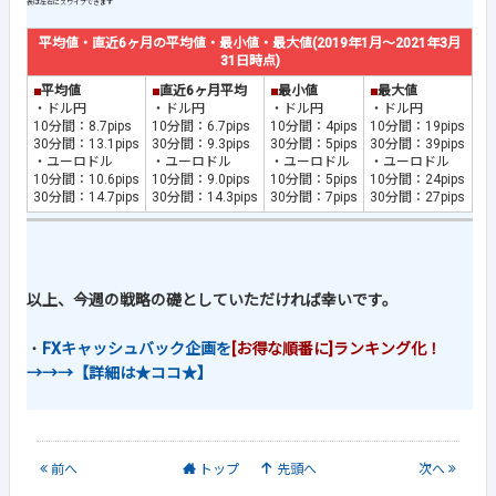
平均値・直近6ヶ月の平均値・最小値・最大値(2019年1月～2021年3月
31日時点)
■
平均値
■
直近6ヶ月平均
■
最小値
■
最大値
・ドル円
・ドル円
・ドル円
・ドル円
10分間：8.7pips
10分間：6.7pips
10分間：4pips
10分間：19pips
30分間：13.1pips
30分間：9.3pips
30分間：5pips
30分間：39pips
・ユーロドル
・ユーロドル
・ユーロドル
・ユーロドル
10分間：10.6pips
10分間：9.0pips
10分間：5pips
10分間：24pips
30分間：14.7pips
30分間：14.3pips
30分間：7pips
30分間：27pips
以上、今週の戦略の礎としていただければ幸いです。
・
FXキャッシュバック企画を
[お得な順番に]ランキング化！
→→→【詳細は★ココ★】
前
へ
トップ
先頭へ
次
へ