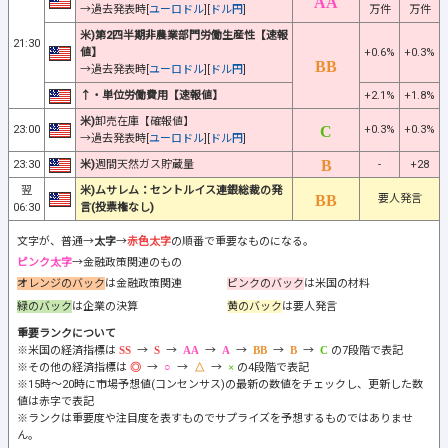
→過去発表時[
ユーロドル
][
ドル円
]
万件
万件
米)第2四半期非農業部門労働生産性【速報
21:30
値】
+0.6%
+0.3%
→過去発表時[
ユーロドル
][
ドル円
]
↑・単位労働費用【速報値】
+2.1%
+1.8%
米)
卸売在庫【確報値】
23:00
+0.3%
+0.3%
→過去発表時[
ユーロドル
][
ドル円
]
23:30
米)
週間天然ガス貯蔵量
-
+28
翌
米)ムサレム：セントルイス連銀総裁の発
要人発言
06:30
言(投票権なし)
文字が、普通→
太字
→
赤色太字
の順番で重要なものになる。
ピンク太字
→金融政策関連のもの
オレンジのバック
は金融政策関連
ピンクのバック
は米国の材料
緑のバック
は企業の決算
黄のバック
は要人発言
重要ランクについて
※米国の経済指標は
→
→
→
→
→
→
の7段階で表記
※その他の経済指標は
→
→
→
の4段階で表記
※15時～20時に市場予想値(コンセンサス)の最新の数値をチェックし、更新した数
値は赤字で表記
※ランクは重要度や注目度を表すものでサプライズを予想するものではありませ
ん。