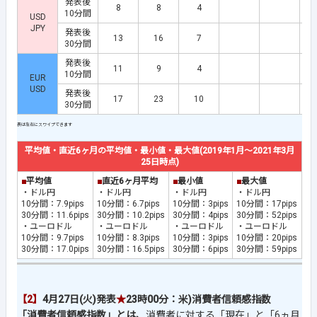
発表後
8
8
4
10分間
USD
JPY
発表後
13
16
7
30分間
発表後
11
9
4
10分間
EUR
USD
発表後
17
23
10
30分間
平均値・直近6ヶ月の平均値・最小値・最大値(2019年1月～2021年3月
25日時点)
■
平均値
■
直近6ヶ月平均
■
最小値
■
最大値
・ドル円
・ドル円
・ドル円
・ドル円
10分間：7.9pips
10分間：6.7pips
10分間：3pips
10分間：17pips
30分間：11.6pips
30分間：10.2pips
30分間：4pips
30分間：52pips
・ユーロドル
・ユーロドル
・ユーロドル
・ユーロドル
10分間：9.7pips
10分間：8.3pips
10分間：3pips
10分間：20pips
30分間：17.0pips
30分間：16.5pips
30分間：6pips
30分間：59pips
【2】
4月27日(火)発表
★
23時00分：米)消費者信頼感指数
「消費者信頼感指数」とは、
消費者に対する「現在」と「6ヵ月