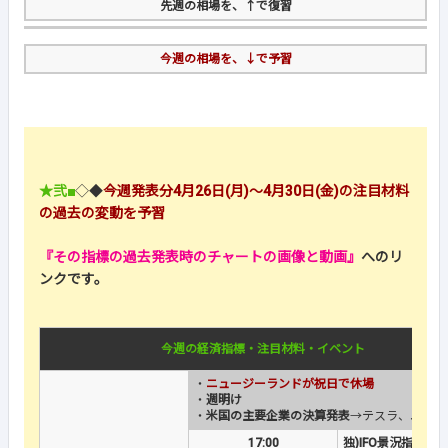
先週の相場を、↑で復習
今週の相場を、↓で予習
★弐■
◇◆
今週発表分4月26日(月)～4月30日(金)の注目材料
の過去の変動を予習
『その指標の過去発表時のチャートの画像と動画』
へのリ
ンクです。
今週の経済指標・注目材料・イベント
・
ニュージーランドが祝日で休場
・
週明け
・
米国の主要企業の決算発表
→テスラ、ユニバ
17:00
独)IFO景況指数