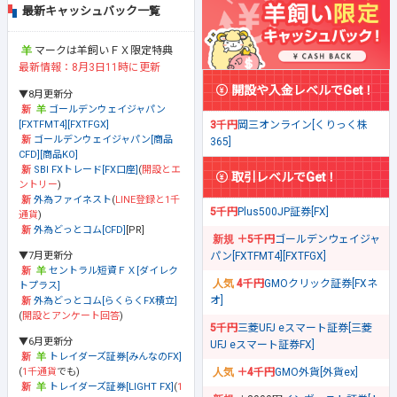
最新キャッシュバック一覧
マークは羊飼いＦＸ限定特典
最新情報：8月3日11時に更新
開設や入金レベルでGet！
▼8月更新分
ゴールデンウェイジャパン
[FXTFMT4][FXTFGX]
3千円
岡三オンライン[くりっく株
ゴールデンウェイジャパン[商品
365]
CFD][商品KO]
SBI FXトレード[FX口座]
(
開設とエ
取引レベルでGet！
ントリー
)
外為ファイネスト
(
LINE登録と1千
5千円
Plus500JP証券[FX]
通貨
)
外為どっとコム[CFD]
[PR]
＋5千円
ゴールデンウェイジャ
▼7月更新分
パン[FXTFMT4][FXTFGX]
セントラル短資ＦＸ[ダイレク
4千円
GMOクリック証券[FXネ
トプラス]
オ]
外為どっとコム[らくらくFX積立]
(
開設とアンケート回答
)
5千円
三菱UFJ eスマート証券[三菱
▼6月更新分
UFJ eスマート証券FX]
トレイダーズ証券[みんなのFX]
(
1千通貨
でも)
＋4千円
GMO外貨[外貨ex]
トレイダーズ証券[LIGHT FX]
(
1