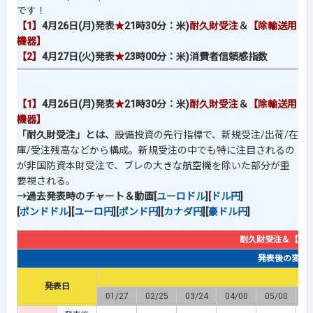
です！
【1】
4月26日(月)発表
★
21時30分：
米)
耐久財受注
＆
【除輸送用
機器】
【2】
4月27日(火)発表
★
23時00分：米)消費者信頼感指数
【1】
4月26日(月)発表
★
21時30分：米)
耐久財受注
＆
【除輸送用
機器】
「耐久財受注」とは、
設備投資の先行指標で、新規受注/出荷/在
庫/受注残高などから構成。新規受注の中でも特に注目されるの
が非国防資本財受注で、ブレの大きな航空機を除いた部分が重
要視される。
→過去発表時のチャート＆動画[
ユーロドル
][
ドル円
]
[
ポンドドル
][
ユーロ円
][
ポンド円
][
カナダ円
][
豪ドル円
]
耐久財受注＆【除
発表後の変動幅(
発表日
01/27
02/25
03/24
04/00
05/00
0