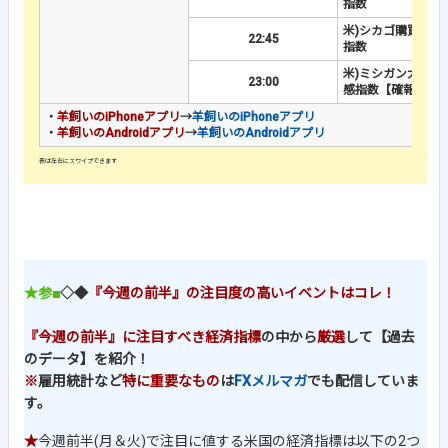
指数
米)シカゴ購買部協
22:45
指数
米)ミシガン大消費
23:00
感指数【確報値】
・
羊飼いのiPhoneアプリ
→
羊飼いのiPhoneアプリ
・
羊飼いのAndroidアプリ
→
羊飼いのAndroidアプリ
★参■
◇◆
『今週の前半』の注目度の高いイベントはコレ！
『今週の前半』に注目すべき経済指標
の中から
厳選
して【過去
のデータ】を紹介！
※
雇用統計など
特に重要なもの
は
FXメルマガ
でも配信していま
す。
★
今週前半(月＆火)で注目に値する米国の経済指標は以下の2つ