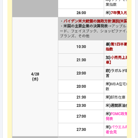
業指数
26:00
米)
7年債入札
・
バイデン米大統領の施政方針演説(米国時間2
・
米国の主要企業の決算発表
→アップル、AD
ード、フェイスブック、ショッピファイ、CM
ブランズ、その他
豪)
第1四半期消費
10:30
指数
加)
小売売上高
＆
【
21:30
車】
欧)ラガルドECB総
23:00
4/28
言
(水)
米)
MBA住宅ローン
20:00
数
21:30
米)
卸売在庫【速報
23:30
米)週間原油在庫
米)
FOMC政策金利
27:00
発表
米)
パウエルFRB議
27:30
者会見