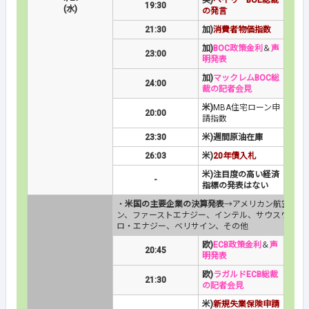
英)
ベイリーBOE総裁
19:30
(水)
の発言
21:30
加)
消費者物価指数
加)
BOC政策金利
＆
声
23:00
明発表
加)
マックレムBOC総
24:00
裁の記者会見
米)
MBA住宅ローン申
20:00
請指数
23:30
米)週間原油在庫
26:03
米)
20年債入札
米)注目度の高い経済
-
指標の発表はない
・
米国の主要企業の決算発表
→アメリカン航空、バ
ン、ファーストエナジー、インテル、サウスウエスト
ロ・エナジー、ベリサイン、その他
欧)
ECB政策金利
＆
声
20:45
明発表
欧)
ラガルドECB総裁
21:30
の記者会見
米)
新規失業保険申請