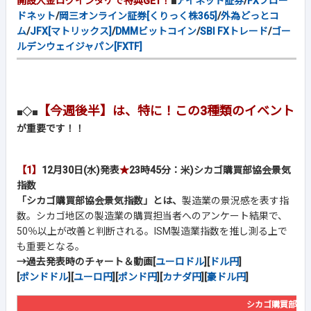
開設入金ログインダケで特典GET！
■
アイネット証券
/
FXブロー
ドネット
/
岡三オンライン証券[くりっく株365]
/
外為どっとコ
ム
/
JFX[マトリックス]
/
DMMビットコイン
/
SBI FXトレード
/
ゴー
ルデンウェイジャパン[FXTF]
【今週後半】は、特に！この3種類のイベント
■◇■
が重要です！！
【1】
12月30日(水)発表
★
23時45分：米)シカゴ購買部協会景気
指数
「シカゴ購買部協会景気指数」とは、
製造業の景況感を表す指
数。シカゴ地区の製造業の購買担当者へのアンケート結果で、
50％以上が改善と判断される。ISM製造業指数を推し測る上で
も重要となる。
→過去発表時のチャート＆動画[
ユーロドル
][
ドル円
]
[
ポンドドル
][
ユーロ円
][
ポンド円
][
カナダ円
][
豪ドル円
]
シカゴ購買部協