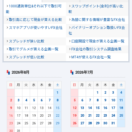
1000通貨単位&それ以下で取引可
スワップポイント(金利)が高い比
能
較
取引高に応じて現金が貰える比較
為替に関する情報が豊富なFX会社
スマホアプリが使いやすいFX会社
バイナリーオプション取扱いFX会
社
スプレッドが狭い比較
口座開設で現金が貰える企画一覧
取引でグルメが貰える企画一覧
FX会社の取引システム調査結果
スプレッドが低い比較
MT4が使えるFX会社一覧
2026年8月
2026年7月
日
月
火
水
木
金
土
日
月
火
水
木
金
土
1
1
2
3
4
2
3
4
5
6
7
8
5
6
7
8
9
10
11
9
10
11
12
13
14
15
12
13
14
15
16
17
18
16
17
18
19
20
21
22
19
20
21
22
23
24
25
23
24
25
26
27
28
29
26
27
28
29
30
31
30
31