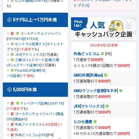
ヒロセ通商[LION FX]
(1万通貨で
トプラス]
も)
5千円以上→1万円未満
ゴールデンウェイジャパン
[FXTFMT4][FXTFGX]
セントラル短資ＦＸ[ダイレクト
2026年8月3日更新
プラス]
(
1千通貨
でも)
外為どっとコム
[PR]
JFX[マトリックス]
(1万通貨)
1万通貨で
5000円
三菱UFJ eスマート証券[三菱
UFJ eスマート証券FX]
(1万通貨)
らくらくFX積立1回取引で
3000円
Plus500JP証券[FX]
GMO外貨[外貨ex]
IG証券
(
1千通貨
)
1万通貨取引で
4000円
5,000円未満
GMOクリック証券[FXネオ]
1万通貨取引で
4000円
トレイダーズ証券[LIGHT FX]
JFX[マトリックス]
(
1千通貨
でも)
1万通貨取引で
5000円
ゴールデンウェイジャパン[商品
CFD][商品KO]
ヒロセ通商
外為ファイネスト
(
LINE登録と1
1万通貨取引で
5000円
千通貨
)
+のりかえ10万通貨取引で
2000円
外為どっとコム[CFD]
[PR]