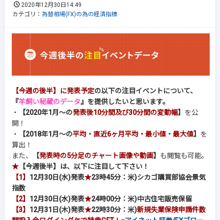
2020年12月30日14:49
カテゴリ：
為替相場(FX)の為の経済指標
【今週の後半】に発表予定
の以下の注目イベントについて、
『
羊飼い秘蔵のデータ
』を提供したいと思います。
・
【2020年1月～の
発表後10分間及び30分間の変動幅
】
を公
開！
・
【2018年1月～の
平均・直近6ヶ月平均・最小値・最大値
】
を
算出！
また、
【
発表時の5分足のチャート画像や動画
】
も閲覧も可能。
★
【今週後半】は、以下に注目して下さい！
【1】
12月30日(水)発表
★
23時45分：米)シカゴ購買部協会景気
指数
【2】
12月30日(水)発表
★
24時00分：米)中古住宅販売保留
【3】
12月31日(木)発表
★
22時30分：米)
新規失業保険申請件数