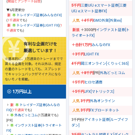
(
開設とアンケート回答
)
5千円
三菱UFJ eスマート証券[三菱
▼6月更新分
UFJ eスマート証券FX]
トレイダーズ証券[みんなのFX]
(
1千通貨
でも)
＋4千円
GMO外貨[外貨ex]
トレイダーズ証券[LIGHT FX]
(
1
＋3000円
インヴァスト証券[ト
千通貨
でも)
ライオートFX]
有利な企画だけを
＋合計1万円
みんなのFX
厳選しています！
＋3千円
LIGHT FX
※基本的に、1万通貨のトレードまでで
4千円
岡三オンライン[くりっく365]
貰える企画を対象。それ以外は、規定
の量のトレードをしても、スプレッド
＋8千円
[PR]
外為どっとコム
でキャッシュバックがマイナスになら
ないモノを掲載。
＋5千円
ヒロセ通商
1万円以上
＋5千円
JFX[マトリックス]
3千円
外為オンライン
トレイダーズ証券[みんなの
FX]
(
1千通貨
でも)
3千円
FXブロードネット
外為どっとコム
(1万通貨でも)
3千円分
アイネット証券[ループイフ
[PR]
ダン]
インヴァスト証券[トライオート
FX]
3千円
セントラル短資ＦＸ[ダイレク