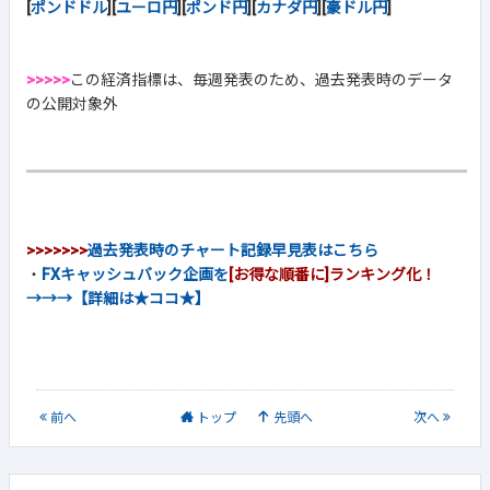
[
ポンドドル
][
ユーロ円
][
ポンド円
][
カナダ円
][
豪ドル円
]
>>>>>
この経済指標は、毎週発表のため、過去発表時のデータ
の公開対象外
>>>>>>>
過去発表時のチャート記録早見表はこちら
・
FXキャッシュバック企画を
[お得な順番に]ランキング化！
→→→【詳細は★ココ★】
前
へ
トップ
先頭へ
次
へ