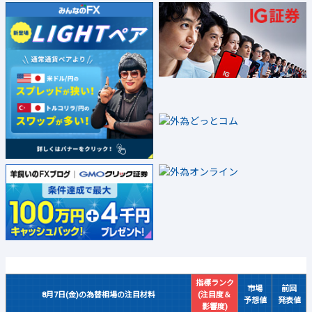
指標ランク
市場
前回
8月7日(金)の為替相場の注目材料
(注目度＆
予想値
発表値
影響度)