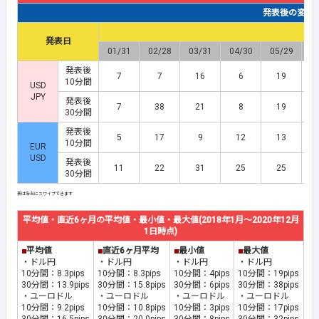
発表後の変動幅(
発表日
01/31
02/28
03/31
04/30
05/29
0
発表後
7
7
16
6
19
10分間
USD
JPY
発表後
7
38
21
8
19
30分間
発表後
5
17
9
12
13
10分間
EUR
USD
発表後
11
22
31
25
25
30分間
平均値・直近6ヶ月の平均値・最小値・最大値(2018年1月～2020年12月
1日時点)
■
平均値
■
直近6ヶ月平均
■
最小値
■
最大値
・ドル円
・ドル円
・ドル円
・ドル円
10分間：8.3pips
10分間：8.3pips
10分間：4pips
10分間：19pips
30分間：13.9pips
30分間：15.8pips
30分間：6pips
30分間：38pips
・ユーロドル
・ユーロドル
・ユーロドル
・ユーロドル
10分間：9.2pips
10分間：10.8pips
10分間：3pips
10分間：17pips