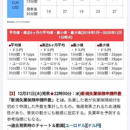
10分間
EUR
USD
発表後
14
27
19
23
27
30分間
平均値・直近6ヶ月の平均値・最小値・最大値(2018年1月～2020年12月
1日時点)
■
平均値
■
直近6ヶ月平均
■
最小値
■
最大値
・ドル円
・ドル円
・ドル円
・ドル円
10分間：9.1pips
10分間：11.2pips
10分間：4pips
10分間：26pips
30分間：12.4pips
30分間：16.7pips
30分間：5pips
30分間：28pips
・ユーロドル
・ユーロドル
・ユーロドル
・ユーロドル
10分間：12.5pips
10分間：16.8pips
10分間：5pips
10分間：36pips
30分間：17.7pips
30分間：27.2pips
30分間：6pips
30分間：47pips
【3】
12月31日(木)発表
★
22時30分：米)
新規失業保険申請件数
「新規失業保険申請件数」とは、
失業した者が失業保険給付を
初めて申請した件数を集計したもの。毎週発表されるため速報
性があり、景気の動きにも敏感に反応する。失業率を予測する
参考指標にもなる。
→過去発表時のチャート＆動画[
ユーロドル
][
ドル円
]