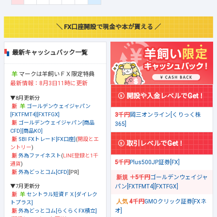
＼ FX口座開設で現金や本が貰える ／
最新キャッシュバック一覧
マークは羊飼いＦＸ限定特典
最新情報：8月3日11時に更新
開設や入金レベルでGet！
▼8月更新分
ゴールデンウェイジャパン
[FXTFMT4][FXTFGX]
3千円
岡三オンライン[くりっく株
ゴールデンウェイジャパン[商品
365]
CFD][商品KO]
SBI FXトレード[FX口座]
(
開設とエ
取引レベルでGet！
ントリー
)
外為ファイネスト
(
LINE登録と1千
5千円
Plus500JP証券[FX]
通貨
)
外為どっとコム[CFD]
[PR]
＋5千円
ゴールデンウェイジャ
▼7月更新分
パン[FXTFMT4][FXTFGX]
セントラル短資ＦＸ[ダイレク
4千円
GMOクリック証券[FXネ
トプラス]
オ]
外為どっとコム[らくらくFX積立]