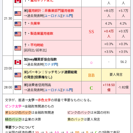
↑・
雇用ネット変化
人
人
米)
雇用統計
：
非農業部門雇用者数
+8.0万
+5.7万
→過去発表時[
ユーロドル
][
ドル円
]
人
人
21:30
↑・
失業率
4.2%
4.2%
+0.4万
+0.3万
↑・
製造業雇用者数
人
人
+0.3%
+0.3%
↑・
平均時給
[前月比/前年比]
+3.5%
+3.5%
加)Ivey購買部協会指数
-
56.2
→過去発表時[
カナダ円
]
23:00
米)バーキン：リッチモンド連銀総裁
要人発言
の発言(投票権なし)
米)
消費者信用残高
+118.50
28:00
-1.82億
→過去発表時[
ユーロドル
][
ドル円
]
億
文字が、普通→
太字
→
赤色太字
の順番で重要なものになる。
ピンク太字
→金融政策関連のもの
オレンジのバック
は金融政策関連
ピンクのバック
は米国の材料
緑のバック
は企業の決算
黄のバック
は要人発言
重要ランクについて
※米国の経済指標は
→
→
→
→
→
→
の7段階で表記