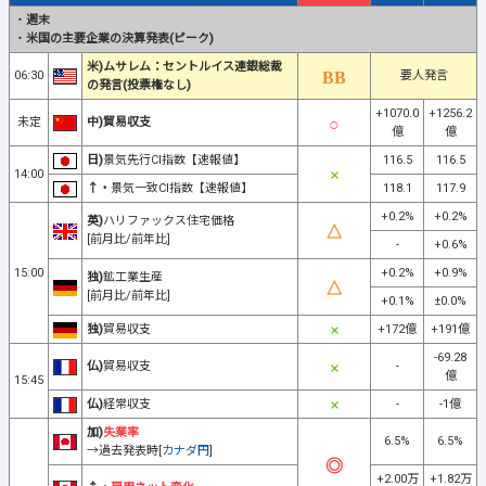
・
週末
・
米国の主要企業の決算発表(ピーク)
米)ムサレム：セントルイス連銀総裁
06:30
要人発言
の発言(投票権なし)
+1070.0
+1256.2
未定
中)貿易収支
億
億
日)
景気先行CI指数【速報値】
116.5
116.5
14:00
↑・
景気一致CI指数【速報値】
118.1
117.9
+0.2%
+0.2%
英)
ハリファックス住宅価格
[前月比/前年比]
-
+0.6%
15:00
+0.2%
+0.9%
独)
鉱工業生産
[前月比/前年比]
+0.1%
±0.0%
独)
貿易収支
+172億
+191億
-69.28
仏)
貿易収支
-
億
15:45
仏)
経常収支
-
-1億
加)
失業率
6.5%
6.5%
→過去発表時[
カナダ円
]
+2.00万
+1.82万