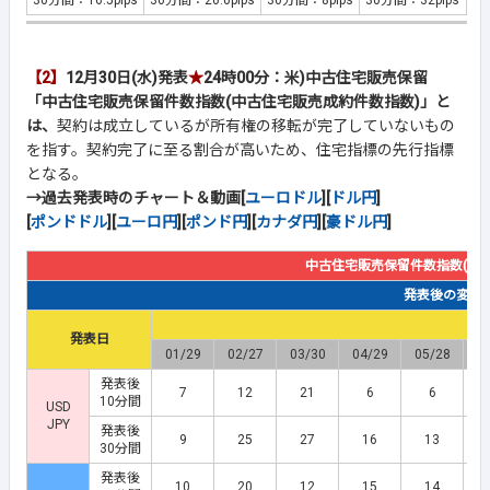
30分間：16.5pips
30分間：20.0pips
30分間：8pips
30分間：32pips
【2】
12月30日(水)発表
★
24時00分：米)中古住宅販売保留
「中古住宅販売保留件数指数(中古住宅販売成約件数指数)」と
は、
契約は成立しているが所有権の移転が完了していないもの
を指す。契約完了に至る割合が高いため、住宅指標の先行指標
となる。
→過去発表時のチャート＆動画[
ユーロドル
][
ドル円
]
[
ポンドドル
][
ユーロ円
][
ポンド円
][
カナダ円
][
豪ドル円
]
中古住宅販売保留件数指数(中
発表後の変動幅(
発表日
01/29
02/27
03/30
04/29
05/28
0
発表後
7
12
21
6
6
10分間
USD
JPY
発表後
9
25
27
16
13
30分間
発表後
10
20
12
15
14