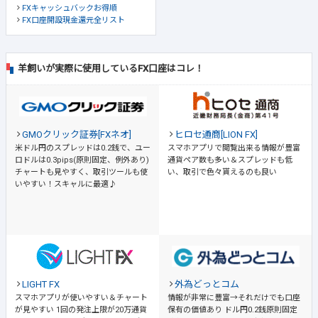
FXキャッシュバックお得順
FX口座開設現金還元全リスト
羊飼いが実際に使用しているFX口座はコレ！
GMOクリック証券[FXネオ]
ヒロセ通商[LION FX]
米ドル円のスプレッドは0.2銭で、ユー
スマホアプリで閲覧出来る情報が豊富
ロドルは0.3pips(原則固定、例外あり)
通貨ペア数も多い＆スプレッドも低
チャートも見やすく、取引ツールも使
い、取引で色々貰えるのも良い
いやすい！スキャルに最適♪
LIGHT FX
外為どっとコム
スマホアプリが使いやすい＆チャート
情報が非常に豊富→それだけでも口座
が見やすい
1回の発注上限が20万通貨
保有の価値あり
ドル円0.2銭原則固定