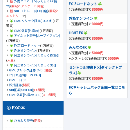
外為どっとコム[らくらくFX積
FXブロードネット
立]
(
開設とアンケート回答
)
1万通貨取引で
3000円
SBI FXトレード[FX口座]
(
開設と
エントリー
で)
外為オンライン
GMOクリック証券[FXネオ]
(1万
1万通貨取引で
3000円
通貨)
GMO外貨[外貨ex]
(1万通貨)
LIGHT FX
アイネット証券[ループイフダン]
5万通貨取引で
3000円
(1万通貨)
FXブロードネット
(1万通貨)
みんなのFX
外為オンライン
(1万通貨)
5万通貨取引で
5000円
岡三オンライン[くりっく株365]
+シストレ5万通貨取引で
5000円
(
入金
)
岡三オンライン[くりっく365]
セントラル短資ＦＸ[ダイレクトプ
GMOクリック証券[CFD]
(
開設
)
ラス]
ヒロセ通商[LION CFD]
5万通貨取引で
3000円
GMOコイン
松井証券
(
開設
)
FXキャッシュバック企画一覧はこち
SBI証券[SBIFXα]
(
FX開設
)
ら
GMO外貨[外貨ex CFD]
(
CFD開設
)
FXの本
ひまわり証券
(
開設
)