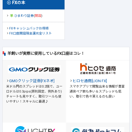
FXの本
ひまわり証券
(
開設
)
FXキャッシュバックお得順
FX口座開設現金還元全リスト
羊飼いが実際に使用しているFX口座はコレ！
GMOクリック証券[FXネオ]
ヒロセ通商[LION FX]
米ドル円のスプレッドは0.2銭で、ユー
スマホアプリで閲覧出来る情報が豊富
ロドルは0.3pips(原則固定、例外あり)
通貨ペア数も多い＆スプレッドも低
チャートも見やすく、取引ツールも使
い、取引で色々貰えるのも良い
いやすい！スキャルに最適♪