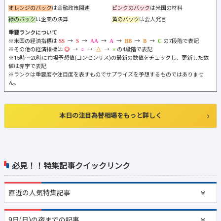
オレンジのバック
は金融政策関連
ピンクのバック
は米国の材料
緑のバック
は企業の決算
黄のバック
は要人発言
重要ランクについて
※米国の経済指標は
→
→
→
→
→
→
の7段階で表記
※その他の経済指標は
→
→
→
の4段階で表記
※15時～20時に市場予想値(コンセンサス)の最新の数値をチェックし、更新した数
値は赤字で表記
※ランクは重要度や注目度を表すものでサプライズを予想するものではありませ
ん。
本日の注目為替相場をもっと詳しく
必見！！特集記事クイックリンク
直近の
人気特集記事
9日(日)の夜までの記事