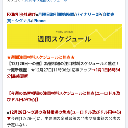
カテゴリ：
2020年FX週間スケジュール
FX取引会社選び
■
月曜日取引開始時間
/
バイナリーOP
/
自動売
買・シグナル
/
iPhone
★週間注目材料スケジュールと焦点★
【12月28日～の週】為替相場の注目材料スケジュールと焦点！
→更新履歴
：★12月27日[11時36分]記事アップ
→1月1日[6時34
分]
最終更新
【今週の為替相場の注目材料スケジュールと焦点(ユーロドル及
びドル円が中心)】
■
12月28日～の週の為替相場の焦点(ユーロドル及びドル円中心)
▼
今週(12/28～)に、主要国の金融政策の発表や議事録の公表の
予定はない