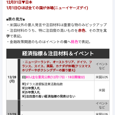
12月31日▼日本
1月1日◎ほぼ全ての国が休場(ニューイヤーズデイ)
■表の見方■
・米国以外の要人発言や注目材料は重要な物のみピックアップ
・注目材料のうち、特に注目度の高いものを
赤色
、その次を
太
字
で表記。
・金融政策関連のものはイベントの欄へ
桃色
で表記。
経済指標＆注目材料＆イベント
・
ニュージーランド、オーストラリア、ドイツ、フ
イベント
ランス、スイス、英国、カナダが休場(クリスマス
など
ホリデーやボクシングデーの振り替え)
12/28
日)
BOJ主な意見公表(12月17日・18日開催分)
米国以外
(月)
米)
ダラス連銀製造業活動指数
米)2年債入札
米国
米)5年債入札
米)注目度の高い経済指標の発表はない
イベント
-
など
12/29
-
米国以外