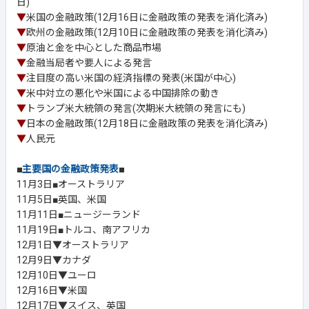
日)
▼
米国の金融政策(12月16日に金融政策の発表を消化済み)
▼
欧州の金融政策(12月10日に金融政策の発表を消化済み)
▼
原油と金を中心とした商品市場
▼
金融当局者や要人による発言
▼
注目度の高い米国の経済指標の発表(米国が中心)
▼
米中対立の悪化や米国による中国排除の動き
▼
トランプ米大統領の発言(次期米大統領の発言にも)
▼
日本の金融政策(12月18日に金融政策の発表を消化済み)
▼
人民元
■
主要国の金融政策発表
■
11月3日■オーストラリア
11月5日■英国、米国
11月11日■ニュージーランド
11月19日■トルコ、南アフリカ
12月1日▼オーストラリア
12月9日▼カナダ
12月10日▼ユーロ
12月16日▼米国
12月17日▼スイス、英国