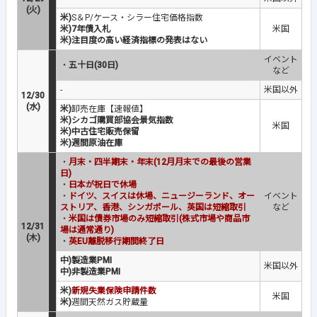
(火)
米)
S＆P/ケース・シラー住宅価格指数
米)7年債入札
米国
米)注目度の高い経済指標の発表はない
イベント
・
五十日(30日)
など
-
米国以外
12/30
(水)
米)
卸売在庫【速報値】
米)シカゴ購買部協会景気指数
米国
米)中古住宅販売保留
米)週間原油在庫
・
月末・四半期末・年末(12月月末での最後の営業
日)
・
日本が祝日で休場
・
ドイツ、スイスは休場、ニュージーランド、オー
イベント
ストリア、香港、シンガポール、英国は短縮取引
など
・
米国は債券市場のみ短縮取引(株式市場や商品市
12/31
場は通常通り)
(木)
・
英EU離脱移行期間終了日
中)製造業PMI
米国以外
中)非製造業PMI
米)
新規失業保険申請件数
米国
米)
週間天然ガス貯蔵量