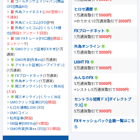
ゴールデンウェイジャパン[商品
CFD][商品KO]
ヒロセ通商
外為ファイネスト
(
LINE登録と1
1万通貨取引で
5000円
千通貨
)
+のりかえ10万通貨取引で
2000円
外為どっとコム[CFD]
[PR]
外為どっとコム[らくらくFX積
FXブロードネット
立]
(
開設とアンケート回答
)
1万通貨取引で
3000円
SBI FXトレード[FX口座]
(
開設と
エントリー
で)
外為オンライン
GMOクリック証券[FXネオ]
(1万
1万通貨取引で
3000円
通貨)
GMO外貨[外貨ex]
(1万通貨)
LIGHT FX
アイネット証券[ループイフダン]
5万通貨取引で
3000円
(1万通貨)
FXブロードネット
(1万通貨)
みんなのFX
外為オンライン
(1万通貨)
5万通貨取引で
5000円
岡三オンライン[くりっく株365]
+シストレ5万通貨取引で
5000円
(
入金
)
岡三オンライン[くりっく365]
セントラル短資ＦＸ[ダイレクトプ
GMOクリック証券[CFD]
(
開設
)
ラス]
ヒロセ通商[LION CFD]
5万通貨取引で
3000円
GMOコイン
松井証券
(
開設
)
FXキャッシュバック企画一覧はこち
SBI証券[SBIFXα]
(
FX開設
)
ら
GMO外貨[外貨ex CFD]
(
CFD開設
)