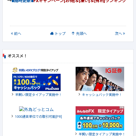
→
■随時更新■
FXキャンペーン[お得]＆[凄い]＆[有利]ランキング
前
へ
トップ
先頭へ
次
へ
オススメ！
羊飼い限定タイアップ実施中！
キャッシュバック実施中！
1000通貨単位での取引可能[PR]
羊飼い限定タイアップ実施中！