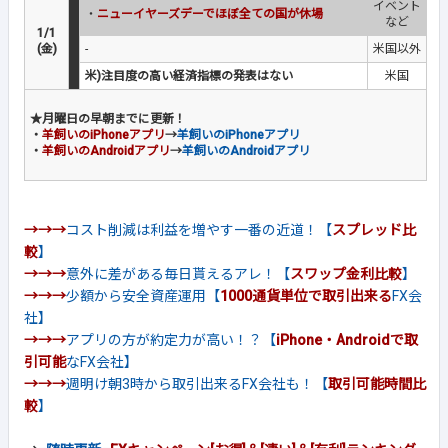
イベント
・
ニューイヤーズデーでほぼ全ての国が休場
など
1/1
(金)
-
米国以外
米)注目度の高い経済指標の発表はない
米国
★月曜日の早朝までに更新！
・
羊飼いのiPhoneアプリ
→
羊飼いのiPhoneアプリ
・
羊飼いのAndroidアプリ
→
羊飼いのAndroidアプリ
→→→
コスト削減は利益を増やす一番の近道！【
スプレッド比
較
】
→→→
意外に差がある毎日貰えるアレ！【
スワップ金利比較
】
→→→
少額から安全資産運用【
1000通貨単位で取引出来る
FX会
社】
→→→
アプリの方が約定力が高い！？【
iPhone・Androidで取
引可能
なFX会社】
→→→
週明け朝3時から取引出来るFX会社も！【
取引可能時間比
較
】