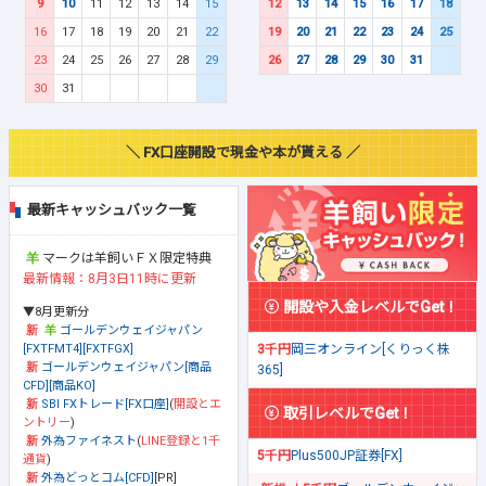
9
10
11
12
13
14
15
12
13
14
15
16
17
18
16
17
18
19
20
21
22
19
20
21
22
23
24
25
23
24
25
26
27
28
29
26
27
28
29
30
31
30
31
＼ FX口座開設で現金や本が貰える ／
最新キャッシュバック一覧
マークは羊飼いＦＸ限定特典
最新情報：8月3日11時に更新
開設や入金レベルでGet！
▼8月更新分
ゴールデンウェイジャパン
[FXTFMT4][FXTFGX]
3千円
岡三オンライン[くりっく株
ゴールデンウェイジャパン[商品
365]
CFD][商品KO]
SBI FXトレード[FX口座]
(
開設とエ
取引レベルでGet！
ントリー
)
外為ファイネスト
(
LINE登録と1千
5千円
Plus500JP証券[FX]
通貨
)
外為どっとコム[CFD]
[PR]