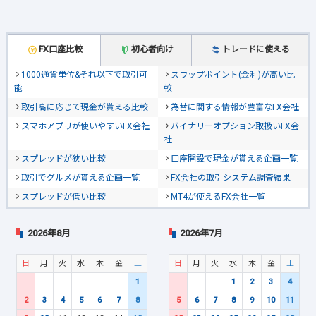
FX口座比較
初心者向け
トレードに使える
1000通貨単位&それ以下で取引可
スワップポイント(金利)が高い比
能
較
取引高に応じて現金が貰える比較
為替に関する情報が豊富なFX会社
スマホアプリが使いやすいFX会社
バイナリーオプション取扱いFX会
社
スプレッドが狭い比較
口座開設で現金が貰える企画一覧
取引でグルメが貰える企画一覧
FX会社の取引システム調査結果
スプレッドが低い比較
MT4が使えるFX会社一覧
2026年8月
2026年7月
日
月
火
水
木
金
土
日
月
火
水
木
金
土
1
1
2
3
4
2
3
4
5
6
7
8
5
6
7
8
9
10
11