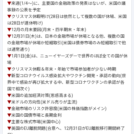
▼
来週(1/4～)に、主要国の金融政策の発表はないが、米国の議
事録の公表を予定
▼
クリスマス休暇明け(28日は依然として複数の国が休場、米国
は28日が連休明け)
▼
12月の月末要因(月末・四半期末・年末)
▼
12月31日(木)は、日本の金融市場が休場となる他、複数の国
の金融市場が休場か短縮取引(米国は債券市場のみ短縮取引で他
は通常通り)
▼
1月1日(金)は、ニューイヤーズデーで世界のほぼ全ての国が休
場
▼
クリスマス休暇＆年末・年始で市場参加者が少ない時期
▼
新型コロナウイルス感染拡大やワクチン開発・承認の動向(世
界中で感染が再び拡大する中、新型コロナワクチンの承認が各
国で相次ぐ)
▼
米国の追加経済対策(思惑高まる)
▼
米ドルの方向性(米ドル売りが主流)
▼
金融市場のリスク許容度(米国の株価指数がメイン)
▼
米国の国債市場と長期金利
▼
主要な株式市場(米国中心)
▼
英国のEU離脱問題(合意へ、12月31日がEU離脱移行期間終了