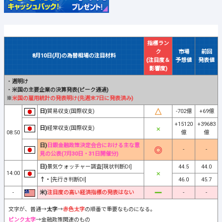
指標ラン
ク
市場
前回
8月10日(月)の為替相場の注目材料
(注目度＆
予想値
発表値
影響度)
・
週明け
・
米国の主要企業の決算発表(ピーク通過)
※
米国の雇用統計の発表明け(先週末7日に発表済み)
日)
貿易収支(国際収支)
-702億
+69億
+15120
+39683
日)
経常収支(国際収支)
08:50
億
億
日)
日銀金融政策決定会合における主な意
-
-
見の公表(7月30日・31日開催分)
日)
景気ウォッチャー調査[現状判断DI]
44.5
44.0
14:00
↑・
[先行き判断DI]
46.0
45.7
-
米)
注目度の高い経済指標の発表はない
-
-
文字が、普通→
太字
→
赤色太字
の順番で重要なものになる。
ピンク太字
→金融政策関連のもの