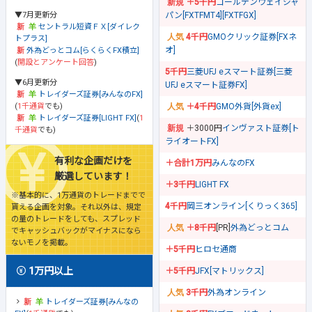
＋5千円
ゴールデンウェイジャ
▼7月更新分
パン[FXTFMT4][FXTFGX]
セントラル短資ＦＸ[ダイレク
4千円
GMOクリック証券[FXネ
トプラス]
オ]
外為どっとコム[らくらくFX積立]
(
開設とアンケート回答
)
5千円
三菱UFJ eスマート証券[三菱
▼6月更新分
UFJ eスマート証券FX]
トレイダーズ証券[みんなのFX]
(
1千通貨
でも)
＋4千円
GMO外貨[外貨ex]
トレイダーズ証券[LIGHT FX]
(
1
＋3000円
インヴァスト証券[ト
千通貨
でも)
ライオートFX]
有利な企画だけを
＋合計1万円
みんなのFX
厳選しています！
＋3千円
LIGHT FX
※基本的に、1万通貨のトレードまでで
4千円
岡三オンライン[くりっく365]
貰える企画を対象。それ以外は、規定
の量のトレードをしても、スプレッド
＋8千円
[PR]
外為どっとコム
でキャッシュバックがマイナスになら
ないモノを掲載。
＋5千円
ヒロセ通商
1万円以上
＋5千円
JFX[マトリックス]
3千円
外為オンライン
トレイダーズ証券[みんなの