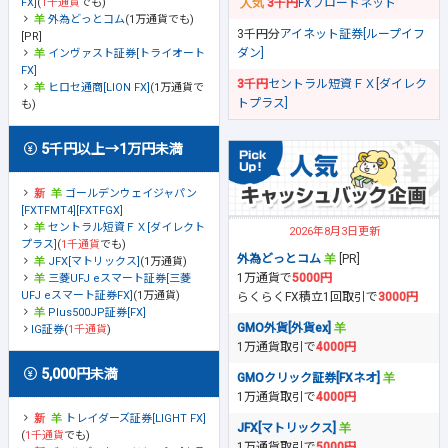
FX]
(
1千通貨
でも)
3千円
FXブロードネット
外為どっとコム
(1万通貨でも)
3千円分
アイネット証券[ループイフ
[PR]
ダン]
インヴァスト証券[トライオート
FX]
3千円
セントラル短資ＦＸ[ダイレク
ヒロセ通商[LION FX]
(1万通貨で
トプラス]
も)
5千円以上→1万円未満
ゴールデンウェイジャパン
[FXTFMT4][FXTFGX]
セントラル短資ＦＸ[ダイレクト
2026年8月3日更新
プラス]
(
1千通貨
でも)
外為どっとコム
[PR]
JFX[マトリックス]
(1万通貨)
1万通貨で
5000円
三菱UFJ eスマート証券[三菱
UFJ eスマート証券FX]
(1万通貨)
らくらくFX積立1回取引で
3000円
Plus500JP証券[FX]
GMO外貨[外貨ex]
IG証券
(
1千通貨
)
1万通貨取引で
4000円
5,000円未満
GMOクリック証券[FXネオ]
1万通貨取引で
4000円
トレイダーズ証券[LIGHT FX]
JFX[マトリックス]
(
1千通貨
でも)
1万通貨取引で
5000円