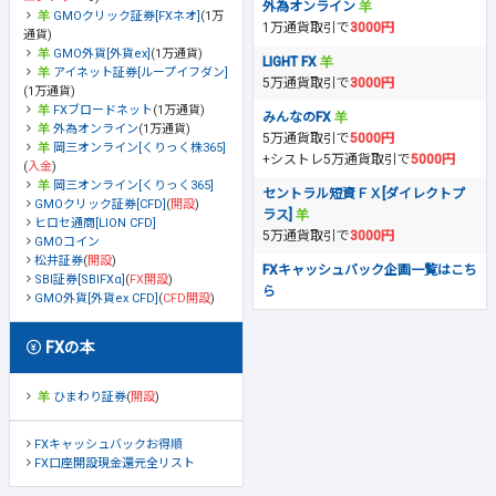
外為オンライン
GMOクリック証券[FXネオ]
(1万
1万通貨取引で
3000円
通貨)
GMO外貨[外貨ex]
(1万通貨)
LIGHT FX
アイネット証券[ループイフダン]
5万通貨取引で
3000円
(1万通貨)
FXブロードネット
(1万通貨)
みんなのFX
外為オンライン
(1万通貨)
5万通貨取引で
5000円
岡三オンライン[くりっく株365]
+シストレ5万通貨取引で
5000円
(
入金
)
岡三オンライン[くりっく365]
セントラル短資ＦＸ[ダイレクトプ
GMOクリック証券[CFD]
(
開設
)
ラス]
ヒロセ通商[LION CFD]
5万通貨取引で
3000円
GMOコイン
松井証券
(
開設
)
FXキャッシュバック企画一覧はこち
SBI証券[SBIFXα]
(
FX開設
)
ら
GMO外貨[外貨ex CFD]
(
CFD開設
)
FXの本
ひまわり証券
(
開設
)
FXキャッシュバックお得順
FX口座開設現金還元全リスト