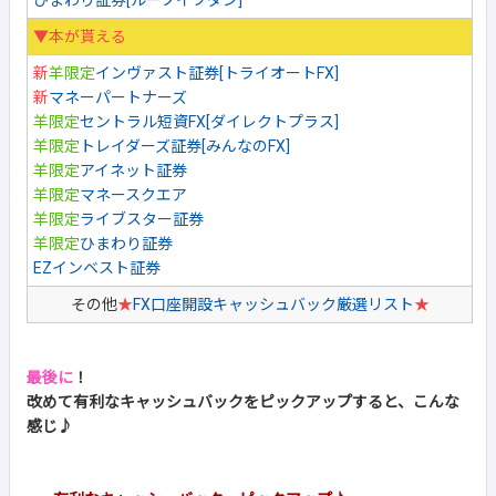
ひまわり証券[ループイフダン]
▼本が貰える
新
羊限定
インヴァスト証券[トライオートFX]
新
マネーパートナーズ
羊限定
セントラル短資FX[ダイレクトプラス]
羊限定
トレイダーズ証券[みんなのFX]
羊限定
アイネット証券
羊限定
マネースクエア
羊限定
ライブスター証券
羊限定
ひまわり証券
EZインベスト証券
その他
★
FX口座開設キャッシュバック厳選リスト
★
最後に
！
改めて有利なキャッシュバックをピックアップすると、こんな
感じ♪