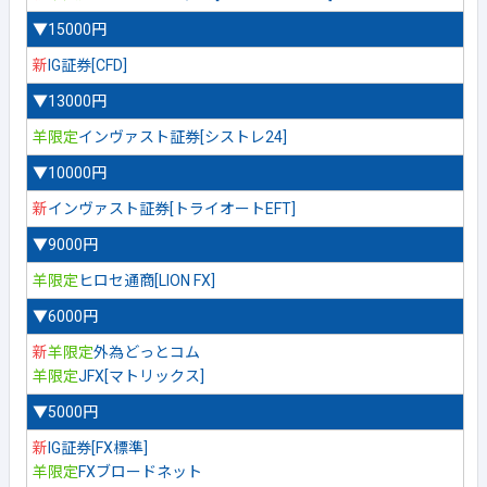
▼15000円
新
IG証券[CFD]
▼13000円
羊限定
インヴァスト証券[シストレ24]
▼10000円
新
インヴァスト証券[トライオートEFT]
▼9000円
羊限定
ヒロセ通商[LION FX]
▼6000円
新
羊限定
外為どっとコム
羊限定
JFX[マトリックス]
▼5000円
新
IG証券[FX標準]
羊限定
FXブロードネット