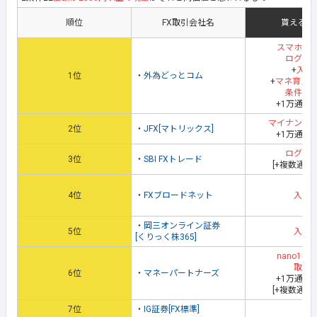
順位
FX取引会社名
貰える地
スマホア
ログイ
+
入金
1位
・
外為どっとコム
+
マネ育ス
条件達
+1万通貨
マイナンバ
2位
・
JFX[マトリックス]
+1万通貨
ログイ
3位
・
SBI FXトレード
[+複数通貨
4位
・
FXブロードネット
入金
・
岡三オンライン証券
5位
入金
[くりっく株365]
nano100
取引
6位
・
マネーパートナーズ
+1万通貨
[+複数通貨
7位
・
IG証券[FX標準]