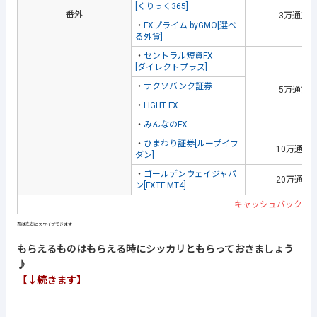
[くりっく365]
番外
3万通貨
・
FXプライム byGMO[選べ
る外貨]
・
セントラル短資FX
[ダイレクトプラス]
・
サクソバンク証券
5万通貨
・
LIGHT FX
・
みんなのFX
・
ひまわり証券[ループイフ
10万通貨
ダン]
・
ゴールデンウェイジャパ
20万通貨
ン[FXTF MT4]
キャッシュバック企
もらえるものはもらえる時にシッカリともらっておきましょう
♪
【↓続きます】