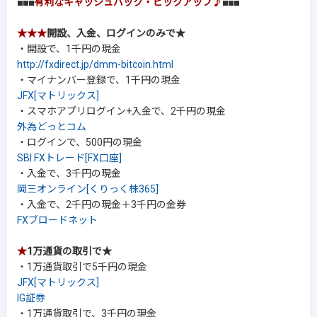
■■■
有利なキャッシュバック・ピックアップ♪
■■■
★★★
開設、入金、ログインのみで★
・開設で、1千円の現金
http://fxdirect.jp/dmm-bitcoin.html
・マイナンバー登録で、1千円の現金
JFX[マトリックス]
・スマホアプリログイン+入金で、2千円の現金
外為どっとコム
・ログインで、500円の現金
SBI FXトレード[FX口座]
・入金で、3千円の現金
岡三オンライン[くりっく株365]
・入金で、2千円の現金＋3千円の金券
FXブロードネット
★
1万通貨の取引で★
・1万通貨取引で5千円の現金
JFX[マトリックス]
IG証券
・1万通貨取引で、3千円の現金