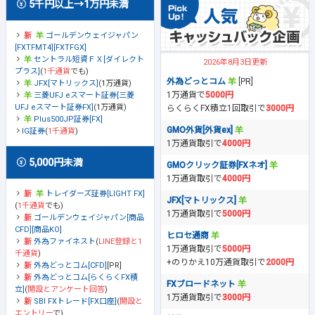
5千円以上→1万円未満
ゴールデンウェイジャパン
[FXTFMT4][FXTFGX]
セントラル短資ＦＸ[ダイレクト
2026年8月3日更新
プラス]
(
1千通貨
でも)
外為どっとコム
[PR]
JFX[マトリックス]
(1万通貨)
1万通貨で
5000円
三菱UFJ eスマート証券[三菱
UFJ eスマート証券FX]
(1万通貨)
らくらくFX積立1回取引で
3000円
Plus500JP証券[FX]
GMO外貨[外貨ex]
IG証券
(
1千通貨
)
1万通貨取引で
4000円
5,000円未満
GMOクリック証券[FXネオ]
1万通貨取引で
4000円
トレイダーズ証券[LIGHT FX]
JFX[マトリックス]
(
1千通貨
でも)
1万通貨取引で
5000円
ゴールデンウェイジャパン[商品
CFD][商品KO]
ヒロセ通商
外為ファイネスト
(
LINE登録と1
1万通貨取引で
5000円
千通貨
)
+のりかえ10万通貨取引で
2000円
外為どっとコム[CFD]
[PR]
外為どっとコム[らくらくFX積
FXブロードネット
立]
(
開設とアンケート回答
)
1万通貨取引で
3000円
SBI FXトレード[FX口座]
(
開設と
エントリー
で)