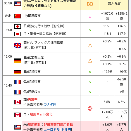
米)ムサレム：セントルイス連銀総裁
06:30
要人発言
の発言(投票権なし)
+1070.0
+1256.2
未定
中)貿易収支
億
億
日)
景気先行CI指数【速報値】
116.5
116.5
14:00
↑・
景気一致CI指数【速報値】
118.1
117.9
+0.2%
+0.2%
英)
ハリファックス住宅価格
[前月比/前年比]
-
+0.6%
15:00
+0.2%
+0.9%
独)
鉱工業生産
[前月比/前年比]
+0.1%
±0.0%
独)
貿易収支
+172億
+191億
-69.28
仏)
貿易収支
-
億
15:45
仏)
経常収支
-
-1億
加)
失業率
6.5%
6.5%
→過去発表時[
カナダ円
]
+2.00万
+1.82万
↑・
雇用ネット変化
人
人
米)
雇用統計
：
非農業部門雇用者数
+8.0万
+5.7万
→過去発表時[
ユーロドル
][
ドル円
]
人
人