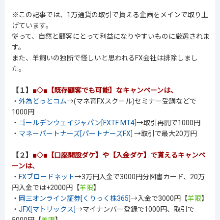
※この記事では、1万通貨の取引で貰える企画をメインで取り上
げています。
従って、自然と顧客にとって利益になりやすいものに厳選されま
す。
また、羊飼いの独断で怪しいと思われるFX会社は排除しまし
た。
【１】
■◇■【既存顧客でも可能】なキャンペーンは、
・
外為どっとコム
→(マネ育FXスクール)セミナー受講などで
1000円
・
ゴールデンウェイジャパン[FXTF MT4]
→取引再開で1000円
・
マネーパートナーズ[パートナーズFX]
→取引で最大20万円
【２】
■◇■【口座開設ダケ】や【入金ダケ】で貰えるキャンペ
ーンは、
・
FXブロードネット
→3万円入金で3000円分図書カード、20万
円入金では+2000円【
羊限
】
・
岡三オンライン証券[くりっく株365]
→入金で3000円【
羊限
】
・
JFX[マトリックス]
→マイナンバー登録で1000円、取引で