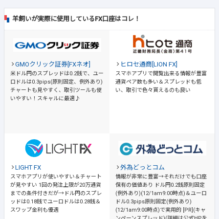
羊飼いが実際に使用しているFX口座はコレ！
GMOクリック証券[FXネオ]
ヒロセ通商[LION FX]
米ドル円のスプレッドは0.2銭で、ユー
スマホアプリで閲覧出来る情報が豊富
ロドルは0.3pips(原則固定、例外あり)
通貨ペア数も多い＆スプレッドも低
チャートも見やすく、取引ツールも使
い、取引で色々貰えるのも良い
いやすい！スキャルに最適♪
LIGHT FX
外為どっとコム
スマホアプリが使いやすい＆チャート
情報が非常に豊富→それだけでも口座
が見やすい
1回の発注上限が20万通貨
保有の価値あり
ドル円0.2銭原則固定
までの条件付きだが→ドル円のスプレ
(例外あり)(12/1am9:00時点)＆ユーロ
ッドは0.18銭でユーロドルは0.28銭＆
ドル0.3pips原則固定(例外あり)
スワップ金利も優遇
(12/1am9:00時点)で実用的 [PR](キャ
ンペーンスプレッド)(詳細は公式HPを