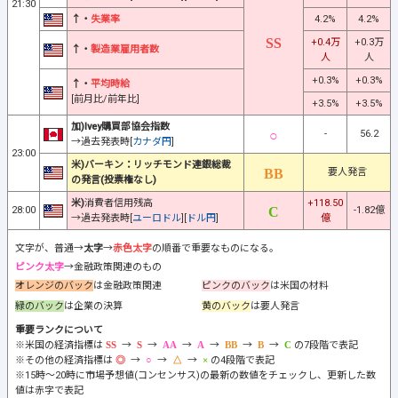
21:30
↑・
失業率
4.2%
4.2%
+0.4万
+0.3万
↑・
製造業雇用者数
人
人
+0.3%
+0.3%
↑・
平均時給
[前月比/前年比]
+3.5%
+3.5%
加)Ivey購買部協会指数
-
56.2
→過去発表時[
カナダ円
]
23:00
米)バーキン：リッチモンド連銀総裁
要人発言
の発言(投票権なし)
米)
消費者信用残高
+118.50
28:00
-1.82億
→過去発表時[
ユーロドル
][
ドル円
]
億
文字が、普通→
太字
→
赤色太字
の順番で重要なものになる。
ピンク太字
→金融政策関連のもの
オレンジのバック
は金融政策関連
ピンクのバック
は米国の材料
緑のバック
は企業の決算
黄のバック
は要人発言
重要ランクについて
※米国の経済指標は
→
→
→
→
→
→
の7段階で表記
※その他の経済指標は
→
→
→
の4段階で表記
※15時～20時に市場予想値(コンセンサス)の最新の数値をチェックし、更新した数
値は赤字で表記