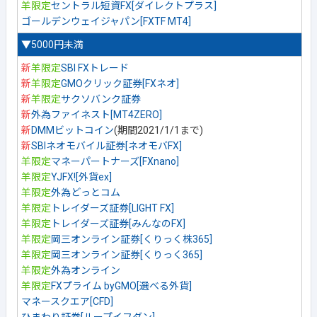
羊限定
セントラル短資FX[ダイレクトプラス]
ゴールデンウェイジャパン[FXTF MT4]
▼5000円未満
新
羊限定
SBI FXトレード
新
羊限定
GMOクリック証券[FXネオ]
新
羊限定
サクソバンク証券
新
外為ファイネスト[MT4ZERO]
新
DMMビットコイン
(期間2021/1/1まで)
新
SBIネオモバイル証券[ネオモバFX]
羊限定
マネーパートナーズ[FXnano]
羊限定
YJFX![外貨ex]
羊限定
外為どっとコム
羊限定
トレイダーズ証券[LIGHT FX]
羊限定
トレイダーズ証券[みんなのFX]
羊限定
岡三オンライン証券[くりっく株365]
羊限定
岡三オンライン証券[くりっく365]
羊限定
外為オンライン
羊限定
FXプライム byGMO[選べる外貨]
マネースクエア[CFD]