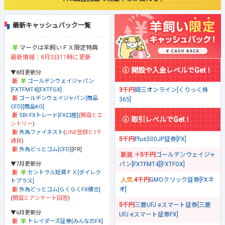
最新キャッシュバック一覧
マークは羊飼いＦＸ限定特典
最新情報：8月3日11時に更新
開設や入金レベルでGet！
▼8月更新分
ゴールデンウェイジャパン
[FXTFMT4][FXTFGX]
3千円
岡三オンライン[くりっく株
ゴールデンウェイジャパン[商品
365]
CFD][商品KO]
SBI FXトレード[FX口座]
(
開設とエ
取引レベルでGet！
ントリー
)
外為ファイネスト
(
LINE登録と1千
5千円
Plus500JP証券[FX]
通貨
)
外為どっとコム[CFD]
[PR]
＋5千円
ゴールデンウェイジャ
▼7月更新分
パン[FXTFMT4][FXTFGX]
セントラル短資ＦＸ[ダイレク
4千円
GMOクリック証券[FXネ
トプラス]
オ]
外為どっとコム[らくらくFX積立]
(
開設とアンケート回答
)
5千円
三菱UFJ eスマート証券[三菱
▼6月更新分
UFJ eスマート証券FX]
トレイダーズ証券[みんなのFX]