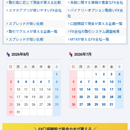
取引高に応じて現金が貰える比較
為替に関する情報が豊富なFX会社
スマホアプリが使いやすいFX会社
バイナリーオプション取扱いFX会
社
スプレッドが狭い比較
口座開設で現金が貰える企画一覧
取引でグルメが貰える企画一覧
FX会社の取引システム調査結果
スプレッドが低い比較
MT4が使えるFX会社一覧
2026年8月
2026年7月
日
月
火
水
木
金
土
日
月
火
水
木
金
土
1
1
2
3
4
2
3
4
5
6
7
8
5
6
7
8
9
10
11
9
10
11
12
13
14
15
12
13
14
15
16
17
18
16
17
18
19
20
21
22
19
20
21
22
23
24
25
23
24
25
26
27
28
29
26
27
28
29
30
31
30
31
＼ FX口座開設で現金や本が貰える ／