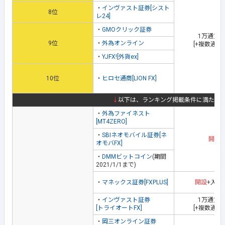
・
インヴァスト証券[シスト
8位
レ24]
・
GMOクリック証券
1万通貨
9位
・
外為オンライン
[+複数通貨
・
YJFX![外貨ex]
10位
・
ヒロセ通商[LION FX]
↓
以下は、ランキング掲載条件に満たな
・
外為ファイネスト
[MT4ZERO]
・
SBIネオモバイル証券[ネ
開設
オモバFX]
・
DMMビットコイン
(期間
2021/1/1まで)
・
マネックス証券[FXPLUS]
開設
+入金
・
インヴァスト証券
1万通貨
[トライオートFX]
[+複数通貨
・
岡三オンライン証券