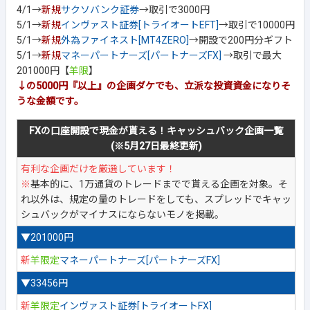
4/1→
新規
サクソバンク証券
→取引で3000円
5/1→
新規
インヴァスト証券[トライオートEFT]
→取引で10000円
5/1→
新規
外為ファイネスト[MT4ZERO]
→開設で200円分ギフト
5/1→
新規
マネーパートナーズ[パートナーズFX]
→取引で最大
201000円【
羊限
】
↓の5000円『以上』の企画ダケでも、立派な投資資金になりそ
うな金額です。
FXの口座開設で現金が貰える！キャッシュバック企画一覧
(※5月27日最終更新)
有利な企画だけを厳選しています！
※
基本的に、1万通貨のトレードまでで貰える企画を対象。そ
れ以外は、規定の量のトレードをしても、スプレッドでキャッ
シュバックがマイナスにならないモノを掲載。
▼201000円
新
羊限定
マネーパートナーズ[パートナーズFX]
▼33456円
新
羊限定
インヴァスト証券[トライオートFX]