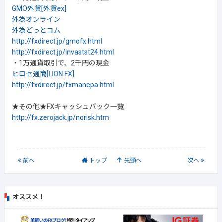
GMO外貨[外貨ex]
外為オンライン
外為どっとコム
http://fxdirect.jp/gmofx.html
http://fxdirect.jp/invastst24.html
・1万通貨取引で、2千円の現金
ヒロセ通商[LION FX]
http://fxdirect.jp/fxmanepa.html
★その他★FXキャッシュバック一覧
http://fx.zerojack.jp/norisk.htm
前
へ
トップ
先頭へ
次
へ
オススメ！