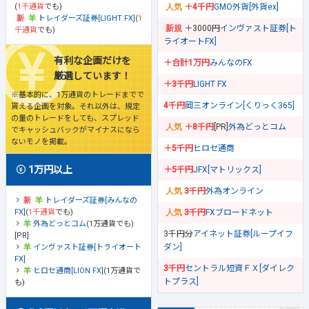
(
1千通貨
でも)
＋4千円
GMO外貨[外貨ex]
トレイダーズ証券[LIGHT FX]
(
1
＋3000円
インヴァスト証券[ト
千通貨
でも)
ライオートFX]
有利な企画だけを
＋合計1万円
みんなのFX
厳選しています！
＋3千円
LIGHT FX
※基本的に、1万通貨のトレードまでで
4千円
岡三オンライン[くりっく365]
貰える企画を対象。それ以外は、規定
の量のトレードをしても、スプレッド
＋8千円
[PR]
外為どっとコム
でキャッシュバックがマイナスになら
ないモノを掲載。
＋5千円
ヒロセ通商
1万円以上
＋5千円
JFX[マトリックス]
3千円
外為オンライン
トレイダーズ証券[みんなの
FX]
(
1千通貨
でも)
3千円
FXブロードネット
外為どっとコム
(1万通貨でも)
3千円分
アイネット証券[ループイフ
[PR]
ダン]
インヴァスト証券[トライオート
FX]
3千円
セントラル短資ＦＸ[ダイレク
ヒロセ通商[LION FX]
(1万通貨で
トプラス]
も)