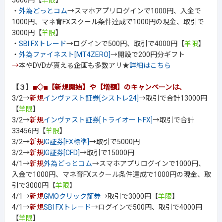
5000円【
羊限
】
・
外為どっとコム
→スマホアプリログインで1000円、入金で
1000円、マネ育FXスクール条件達成で1000円の現金、取引で
3000円【
羊限
】
・
SBI FXトレード
→ログインで500円、取引で4000円【
羊限
】
・
外為ファイネスト[MT4ZERO]
→開設で200円分ギフト
→
本やDVDが貰える企画も多数アリ★
詳細はこちら
【３】
■◇■【新規開始】や【増額】のキャンペーンは、
3/2→
新規
インヴァスト証券[シストレ24]
→取引で合計13000円
【
羊限
】
3/2→
新規
インヴァスト証券[トライオートFX]
→取引で合計
33456円【
羊限
】
3/2→
新規
IG証券[FX標準]
→取引で5000円
3/2→
新規
IG証券[CFD]
→取引で15000円
4/1→
新規
外為どっとコム
→スマホアプリログインで1000円、
入金で1000円、マネ育FXスクール条件達成で1000円の現金、取
引で3000円【
羊限
】
4/1→
新規
GMOクリック証券
→取引で3000円【
羊限
】
4/1→
新規
SBI FXトレード
→ログインで500円、取引で4000円
【
羊限
】