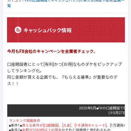
カテゴリ：
FXの[口座開設でキャッシュバック]が貰える(現金や金券)企画一
覧
今月もFX会社のキャンペーンを全業者チェック
。
口座開設者にとって[有利]かつ[お得]なものダケをピックアップ
してランキング化。
同じ金額が貰える企画でも、『もらえる基準』が重要なのデ
ス！！
2020年5月■FXの口座開設で現
(※5月27日最
ランキング掲載条件
■条件1■
貰える条件が[口座開設]、[入金]、[1千通貨のトレード]
、[1万通貨の
■条件2■
金額が2000円以上の現金
かそれと同価値と思われるもの