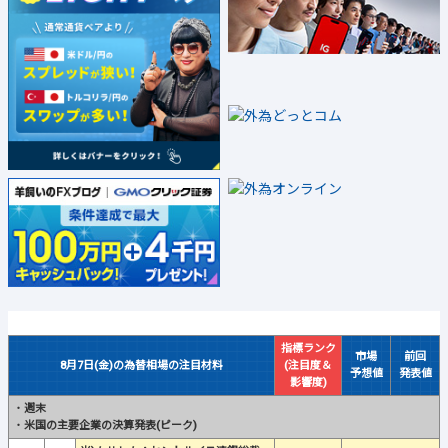
指標ランク
市場
前回
8月7日(金)の為替相場の注目材料
(注目度＆
予想値
発表値
影響度)
・
週末
・
米国の主要企業の決算発表(ピーク)