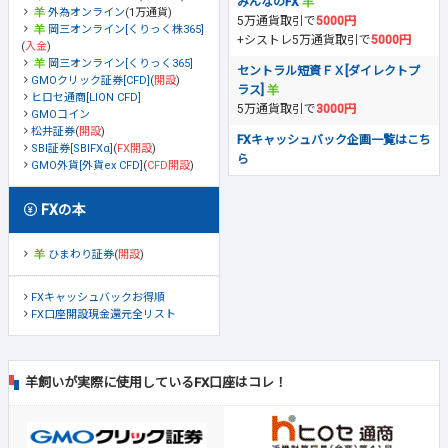
みんなのFX
外為オンライン
(1万通貨)
5万通貨取引で
5000円
岡三オンライン[くりっく株365]
+シストレ5万通貨取引で
5000円
(
入金
)
岡三オンライン[くりっく365]
セントラル短資ＦＸ[ダイレクトプ
GMOクリック証券[CFD]
(
開設
)
ラス]
ヒロセ通商[LION CFD]
5万通貨取引で
3000円
GMOコイン
松井証券
(
開設
)
FXキャッシュバック企画一覧はこち
SBI証券[SBIFXα]
(
FX開設
)
ら
GMO外貨[外貨ex CFD]
(
CFD開設
)
FXの本
ひまわり証券
(
開設
)
FXキャッシュバックお得順
FX口座開設現金還元全リスト
羊飼いが実際に使用しているFX口座はコレ！