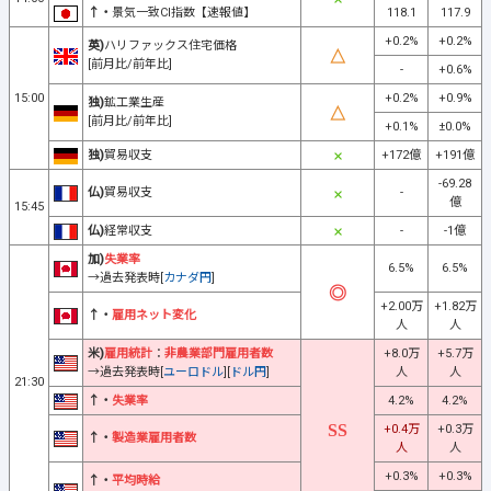
↑・
景気一致CI指数【速報値】
118.1
117.9
+0.2%
+0.2%
英)
ハリファックス住宅価格
[前月比/前年比]
-
+0.6%
15:00
+0.2%
+0.9%
独)
鉱工業生産
[前月比/前年比]
+0.1%
±0.0%
独)
貿易収支
+172億
+191億
-69.28
仏)
貿易収支
-
億
15:45
仏)
経常収支
-
-1億
加)
失業率
6.5%
6.5%
→過去発表時[
カナダ円
]
+2.00万
+1.82万
↑・
雇用ネット変化
人
人
米)
雇用統計
：
非農業部門雇用者数
+8.0万
+5.7万
→過去発表時[
ユーロドル
][
ドル円
]
人
人
21:30
↑・
失業率
4.2%
4.2%
+0.4万
+0.3万
↑・
製造業雇用者数
人
人
+0.3%
+0.3%
↑・
平均時給