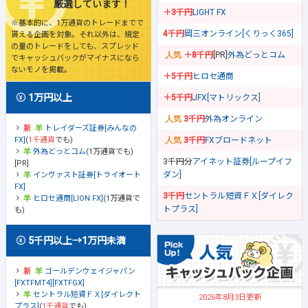
厳選しています！
＋3千円
LIGHT FX
※基本的に、1万通貨のトレードまでで
4千円
岡三オンライン[くりっく365]
貰える企画を対象。それ以外は、規定
の量のトレードをしても、スプレッド
＋8千円
[PR]
外為どっとコム
でキャッシュバックがマイナスになら
ないモノを掲載。
＋5千円
ヒロセ通商
1万円以上
＋5千円
JFX[マトリックス]
3千円
外為オンライン
トレイダーズ証券[みんなの
FX]
(
1千通貨
でも)
3千円
FXブロードネット
外為どっとコム
(1万通貨でも)
3千円分
アイネット証券[ループイフ
[PR]
ダン]
インヴァスト証券[トライオート
FX]
3千円
セントラル短資ＦＸ[ダイレク
ヒロセ通商[LION FX]
(1万通貨で
トプラス]
も)
5千円以上→1万円未満
ゴールデンウェイジャパン
[FXTFMT4][FXTFGX]
セントラル短資ＦＸ[ダイレクト
2026年8月3日更新
プラス]
(
1千通貨
でも)