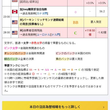
[前月比/前年比]
+3.5%
+3.5%
加)Ivey購買部協会指数
-
56.2
→過去発表時[
カナダ円
]
23:00
米)バーキン：リッチモンド連銀総裁
要人発言
の発言(投票権なし)
米)
消費者信用残高
+118.50
28:00
-1.82億
→過去発表時[
ユーロドル
][
ドル円
]
億
文字が、普通→
太字
→
赤色太字
の順番で重要なものになる。
ピンク太字
→金融政策関連のもの
オレンジのバック
は金融政策関連
ピンクのバック
は米国の材料
緑のバック
は企業の決算
黄のバック
は要人発言
重要ランクについて
※米国の経済指標は
→
→
→
→
→
→
の7段階で表記
※その他の経済指標は
→
→
→
の4段階で表記
※15時～20時に市場予想値(コンセンサス)の最新の数値をチェックし、更新した数
値は赤字で表記
※ランクは重要度や注目度を表すものでサプライズを予想するものではありませ
ん。
本日の注目為替相場をもっと詳しく