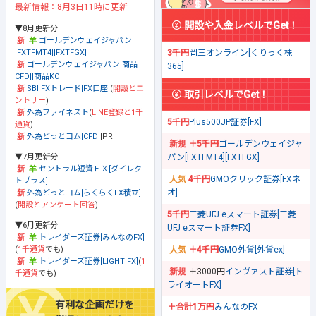
最新情報：8月3日11時に更新
開設や入金レベルでGet！
▼8月更新分
ゴールデンウェイジャパン
[FXTFMT4][FXTFGX]
3千円
岡三オンライン[くりっく株
ゴールデンウェイジャパン[商品
365]
CFD][商品KO]
SBI FXトレード[FX口座]
(
開設とエ
取引レベルでGet！
ントリー
)
外為ファイネスト
(
LINE登録と1千
5千円
Plus500JP証券[FX]
通貨
)
外為どっとコム[CFD]
[PR]
＋5千円
ゴールデンウェイジャ
▼7月更新分
パン[FXTFMT4][FXTFGX]
セントラル短資ＦＸ[ダイレク
4千円
GMOクリック証券[FXネ
トプラス]
オ]
外為どっとコム[らくらくFX積立]
(
開設とアンケート回答
)
5千円
三菱UFJ eスマート証券[三菱
▼6月更新分
UFJ eスマート証券FX]
トレイダーズ証券[みんなのFX]
(
1千通貨
でも)
＋4千円
GMO外貨[外貨ex]
トレイダーズ証券[LIGHT FX]
(
1
＋3000円
インヴァスト証券[ト
千通貨
でも)
ライオートFX]
有利な企画だけを
＋合計1万円
みんなのFX