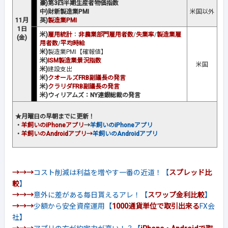
豪)第3四半期生産者物価指数
中)財新製造業PMI
米国以外
11月
英)
製造業PMI
1日
米)
雇用統計
：
非農業部門雇用者数
/
失業率
/
製造業雇
(金)
用者数
/
平均時給
米)
製造業PMI【確報値】
米)
ISM製造業景況指数
米国
米)
建設支出
米)
クオールズFRB副議長の発言
米)
クラリダFRB副議長の発言
米)ウィリアムズ：NY連銀総裁の発言
★月曜日の早朝までに更新！
・
羊飼いのiPhoneアプリ
→
羊飼いのiPhoneアプリ
・
羊飼い
のAndroidアプリ
→
羊飼いのAndroidアプリ
→→→
コスト削減は利益を増やす一番の近道！【
スプレッド比
較
】
→→→
意外に差がある毎日貰えるアレ！【
スワップ金利比較
】
→→→
少額から安全資産運用【
1000通貨単位で取引出来る
FX会
社】