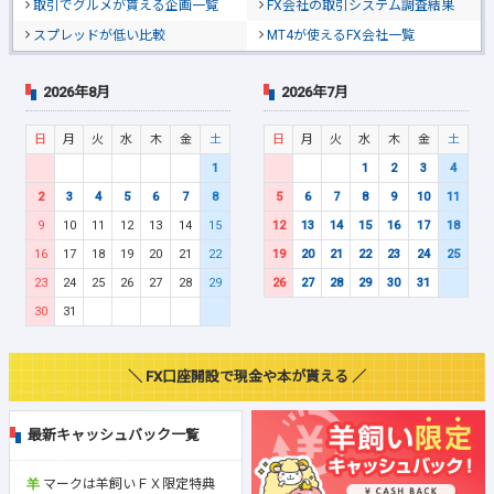
取引でグルメが貰える企画一覧
FX会社の取引システム調査結果
スプレッドが低い比較
MT4が使えるFX会社一覧
2026年8月
2026年7月
日
月
火
水
木
金
土
日
月
火
水
木
金
土
1
1
2
3
4
2
3
4
5
6
7
8
5
6
7
8
9
10
11
9
10
11
12
13
14
15
12
13
14
15
16
17
18
16
17
18
19
20
21
22
19
20
21
22
23
24
25
23
24
25
26
27
28
29
26
27
28
29
30
31
30
31
＼ FX口座開設で現金や本が貰える ／
最新キャッシュバック一覧
マークは羊飼いＦＸ限定特典