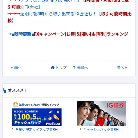
→→→
アプリの方が約定力が高い！？【
iPhone・Androidで取
引可能
なFX会社】
→→→
週明け朝3時から取引出来るFX会社も！【
取引可能時間比
較
】
→
■随時更新■
FXキャンペーン[お得]＆[凄い]＆[有利]ランキング
前
へ
トップ
先頭へ
次
へ
オススメ！
羊飼い限定タイアップ実施中！
キャッシュバック実施中！