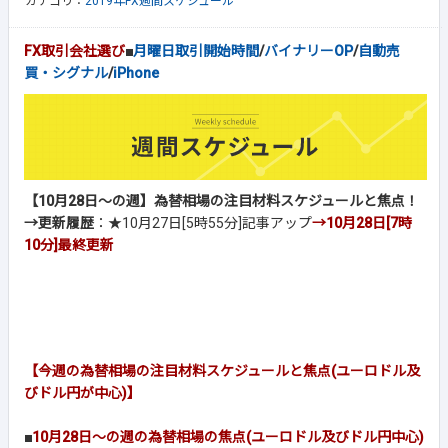
カテゴリ：
2019年FX週間スケジュール
FX取引会社選び
■
月曜日取引開始時間
/
バイナリーOP
/
自動売
買・シグナル
/
iPhone
【10月28日～の週】為替相場の注目材料スケジュールと焦点！
→更新履歴
：★10月27日[5時55分]記事アップ
→10月28日[7時
10分]
最終更新
【今週の為替相場の注目材料スケジュールと焦点(ユーロドル及
びドル円が中心)】
■
10月28日～の週の為替相場の焦点(ユーロドル及びドル円中心)