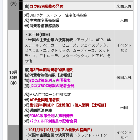
(火)
豪)
ロウRBA総裁の発言
米国以外
米)
S＆P/ケース・シラー住宅価格指数
米)中古住宅販売保留
米国
米)消費者信頼感指数
・
五十日(30日)
・
米国の主要企業の決算発表
→アップル、ADP、AK
スチール、ベーカー・ヒューズ、フェイスブック、
イベント
ゼネラル・エレクトリック、ムーディーズ、メット
など
ライフ、モトローラ、スターバックス、ビアビ、そ
の他
豪)
第3四半期消費者物価指数
10月
独)消費者物価指数【速報値】
30日
米国以外
加)
BOC政策金利
＆
声明発表
(水)
加)
ポロズBOC総裁の記者会見
米)
MBA住宅ローン申請指数
米)
ADP全国雇用者数
米)
第3四半期GDP【速報値】
/
個人消費【速報値】
米国
米)週間原油在庫
米)
FOMC政策金利
＆
声明発表
米)
パウエルFRB議長の記者会見
・
10月月末(10月月末での最後の営業日)
イベント
・
米国の主要企業の決算発表
→クラフト・ハイン
など