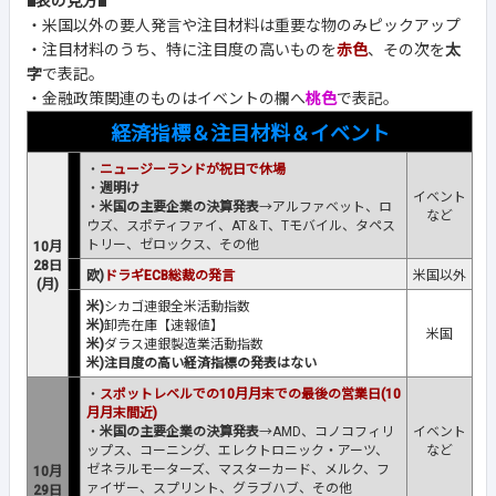
■表の見方■
・米国以外の要人発言や注目材料は重要な物のみピックアップ
・注目材料のうち、特に注目度の高いものを
赤色
、その次を
太
字
で表記。
・金融政策関連のものはイベントの欄へ
桃色
で表記。
経済指標＆注目材料＆イベント
・
ニュージーランドが祝日で休場
・
週明け
イベント
・
米国の主要企業の決算発表
→アルファベット、ロ
など
ウズ、スポティファイ、AT＆T、Tモバイル、タペス
トリー、ゼロックス、その他
10月
28日
欧)
ドラギECB総裁の発言
米国以外
(月)
米)
シカゴ連銀全米活動指数
米)
卸売在庫【速報値】
米国
米)
ダラス連銀製造業活動指数
米)注目度の高い経済指標の発表はない
・
スポットレベルでの10月月末での最後の営業日(10
月月末間近)
・
米国の主要企業の決算発表
→AMD、コノコフィリ
イベント
ップス、コーニング、エレクトロニック・アーツ、
など
ゼネラルモーターズ、マスターカード、メルク、フ
10月
ァイザー、スプリント、グラブハブ、その他
29日