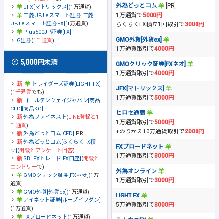
外為どっとコム
[PR]
JFX[マトリックス]
(1万通貨)
1万通貨で
5000円
三菱UFJ eスマート証券[三菱
UFJ eスマート証券FX]
(1万通貨)
らくらくFX積立1回取引で
3000円
Plus500JP証券[FX]
GMO外貨[外貨ex]
IG証券
(
1千通貨
)
1万通貨取引で
4000円
5,000円未満
GMOクリック証券[FXネオ]
1万通貨取引で
4000円
トレイダーズ証券[LIGHT FX]
JFX[マトリックス]
(
1千通貨
でも)
1万通貨取引で
5000円
ゴールデンウェイジャパン[商品
CFD][商品KO]
ヒロセ通商
外為ファイネスト
(
LINE登録と1
1万通貨取引で
5000円
千通貨
)
+のりかえ10万通貨取引で
2000円
外為どっとコム[CFD]
[PR]
外為どっとコム[らくらくFX積
FXブロードネット
立]
(
開設とアンケート回答
)
1万通貨取引で
3000円
SBI FXトレード[FX口座]
(
開設と
エントリー
で)
外為オンライン
GMOクリック証券[FXネオ]
(1万
1万通貨取引で
3000円
通貨)
GMO外貨[外貨ex]
(1万通貨)
LIGHT FX
アイネット証券[ループイフダン]
5万通貨取引で
3000円
(1万通貨)
FXブロードネット
(1万通貨)