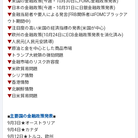
▼
米国の金融政策(今週・10月30日にFOMC金融政策発表)
▼
日本の金融政策(今週・10月31日に日銀金融政策発表)
▼
金融当局者や要人による発言(FRB関係者はFOMCブラックア
ウト期間中)
▼
注目度の高い米国の経済指標の発表(米国が中心)
▼
欧州の金融政策(10月24日にECB金融政策発表を消化済み)
▼
人民元(人民元安誘導)
▼
原油と金を中心とした商品市場
▼
トランプ大統領の弾劾問題
▼
金融市場のリスク許容度
▼
米欧貿易問題
▼
シリア情勢
▼
香港情勢
▼
北朝鮮情勢
▼
日米貿易問題
■
主要国の金融政策発表
■
9月3日★オーストラリア
9月4日★カナダ
9月12日★トルコ、欧州