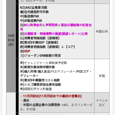
ツ、USスチール、その他
NZ)ANZ企業景況感
豪)住宅建設許可件数
中)製造業PMI
中)非製造業PMI
日)
BOJ政策金利
＆
声明発表
＆
黒田日銀総裁の記者会
見
米国以外
日)
日銀経済・物価情勢の展望(展望レポート)公表
10月
仏)消費者物価指数【速報値】
31日
欧)第3四半期GDP【速報値】
(木)
欧)消費者物価指数【速報値】
＆
【コア】
加)
GDP
ス)ジョーダンSNB総裁の発言
米)
チャレンジャー人員削減予定数
米)新規失業保険申請件数
米)個人所得
/
個人支出
/PCEデフレーター/
PCEコア・
デフレーター
米国
米)第3四半期雇用コスト指数
米)シカゴ購買部協会景気指数
米)
週間天然ガス貯蔵量
・
11月月初め(11月月初めでの最初の営業日)
・
週末
イベント
・
米国の主要企業の決算発表
→AIG、エクソンモービ
など
ル、その他