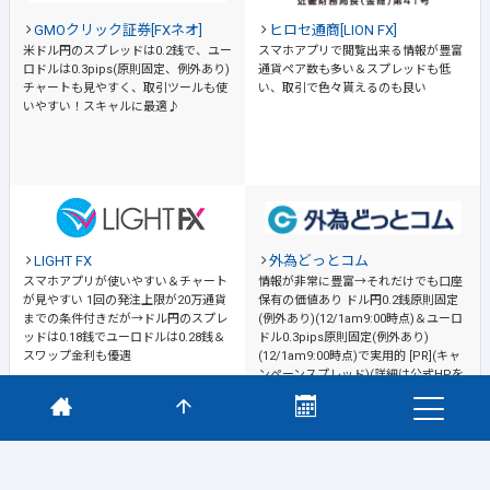
GMOクリック証券[FXネオ]
ヒロセ通商[LION FX]
米ドル円のスプレッドは0.2銭で、ユー
スマホアプリで閲覧出来る情報が豊富
ロドルは0.3pips(原則固定、例外あり)
通貨ペア数も多い＆スプレッドも低
チャートも見やすく、取引ツールも使
い、取引で色々貰えるのも良い
いやすい！スキャルに最適♪
LIGHT FX
外為どっとコム
スマホアプリが使いやすい＆チャート
情報が非常に豊富→それだけでも口座
が見やすい
1回の発注上限が20万通貨
保有の価値あり
ドル円0.2銭原則固定
までの条件付きだが→ドル円のスプレ
(例外あり)(12/1am9:00時点)＆ユーロ
ッドは0.18銭でユーロドルは0.28銭＆
ドル0.3pips原則固定(例外あり)
スワップ金利も優遇
(12/1am9:00時点)で実用的 [PR](キャ
ンペーンスプレッド)(詳細は公式HPを
ご確認ください)