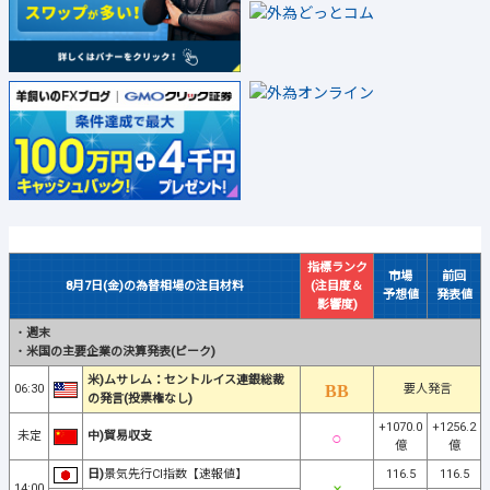
指標ランク
市場
前回
8月7日(金)の為替相場の注目材料
(注目度＆
予想値
発表値
影響度)
・
週末
・
米国の主要企業の決算発表(ピーク)
米)ムサレム：セントルイス連銀総裁
06:30
要人発言
の発言(投票権なし)
+1070.0
+1256.2
未定
中)貿易収支
億
億
日)
景気先行CI指数【速報値】
116.5
116.5
14:00