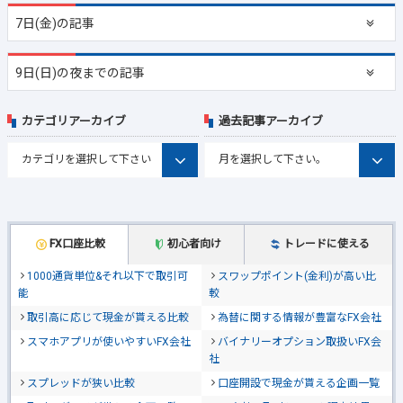
7日(金)の記事
9日(日)の夜までの記事
カテゴリアーカイブ
過去記事アーカイブ
FX口座比較
初心者向け
トレードに使える
1000通貨単位&それ以下で取引可
スワップポイント(金利)が高い比
能
較
取引高に応じて現金が貰える比較
為替に関する情報が豊富なFX会社
スマホアプリが使いやすいFX会社
バイナリーオプション取扱いFX会
社
スプレッドが狭い比較
口座開設で現金が貰える企画一覧