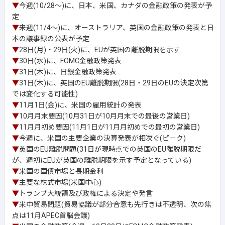
▼
今週(10/28～)に、日本、米国、カナダの金融政策の発表が予
定
▼
来週(11/4～)に、オーストラリア、英国の金融政策の発表と日
本の議事録の公表が予定
▼
28日(月)・29日(火)に、EUが英国の離脱期限を示す
▼
30日(水)に、FOMC金融政策発表
▼
31日(木)に、日銀金融政策発表
▼
31日(木)に、英国のEU離脱期限(28日・29日のEUの決定次第
では変化する可能性)
▼
11月1日(金)に、米国の雇用統計の発表
▼
10月月末要因(10月31日が10月月末での最後の営業日)
▼
11月月初め要因(11月1日が11月月初めでの最初の営業日)
▼
今週に、米国の主要企業の決算発表が相次ぐ(ピーク)
▼
英国のEU離脱問題(31日が現時点での英国のEU離脱期限だ
が、週初にEUが英国の離脱期限を示す予定となっている)
▼
米国の国債市場と長期金利
▼
主要な株式市場(米国中心)
▼
トランプ大統領及び政権による決定や発言
▼
米中貿易問題(貿易協議が部分合意も先行きは不透明、次の焦
点は11月APEC首脳会議)