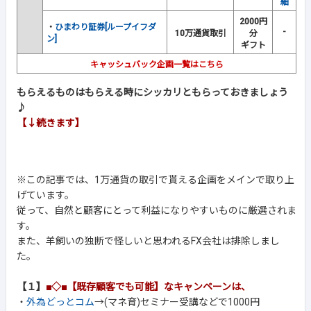
細
2000円
・
ひまわり証券[ループイフダ
-
10万通貨取引
分
ン]
ギフト
キャッシュバック企画一覧はこちら
もらえるものはもらえる時にシッカリともらっておきましょう
♪
【↓続きます】
※この記事では、1万通貨の取引で貰える企画をメインで取り上
げています。
従って、自然と顧客にとって利益になりやすいものに厳選されま
す。
また、羊飼いの独断で怪しいと思われるFX会社は排除しまし
た。
【１】
■◇■【既存顧客でも可能】なキャンペーンは、
・
外為どっとコム
→(マネ育)セミナー受講などで1000円