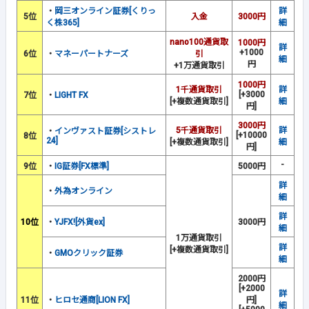
・
岡三オンライン証券[くりっ
詳
5位
入金
3000円
く株365]
細
nano100通貨取
1000円
詳
+1000
6位
・
マネーパートナーズ
引
細
円
+1万通貨取引
1000円
1千通貨取引
詳
[+3000
7位
・
LIGHT FX
[+複数通貨取引]
細
円]
3000円
5千通貨取引
詳
・
インヴァスト証券[シストレ
[+10000
8位
24]
[+複数通貨取引]
細
円]
-
9位
・
IG証券[FX標準]
5000円
詳
・
外為オンライン
細
詳
10位
・
YJFX![外貨ex]
3000円
細
1万通貨取引
詳
[+複数通貨取引]
・
GMOクリック証券
細
2000円
[+2000
詳
11位
・
ヒロセ通商[LION FX]
円]
細