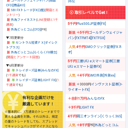
ゴールデンウェイジャパン[商品
365]
CFD][商品KO]
SBI FXトレード[FX口座]
(
開設とエ
取引レベルでGet！
ントリー
)
外為ファイネスト
(
LINE登録と1千
5千円
Plus500JP証券[FX]
通貨
)
外為どっとコム[CFD]
[PR]
＋5千円
ゴールデンウェイジャ
▼7月更新分
パン[FXTFMT4][FXTFGX]
セントラル短資ＦＸ[ダイレク
4千円
GMOクリック証券[FXネ
トプラス]
オ]
外為どっとコム[らくらくFX積立]
(
開設とアンケート回答
)
5千円
三菱UFJ eスマート証券[三菱
▼6月更新分
UFJ eスマート証券FX]
トレイダーズ証券[みんなのFX]
(
1千通貨
でも)
＋4千円
GMO外貨[外貨ex]
トレイダーズ証券[LIGHT FX]
(
1
＋3000円
インヴァスト証券[ト
千通貨
でも)
ライオートFX]
有利な企画だけを
＋合計1万円
みんなのFX
厳選しています！
＋3千円
LIGHT FX
※基本的に、1万通貨のトレードまでで
4千円
岡三オンライン[くりっく365]
貰える企画を対象。それ以外は、規定
の量のトレードをしても、スプレッド
＋8千円
[PR]
外為どっとコム
でキャッシュバックがマイナスになら