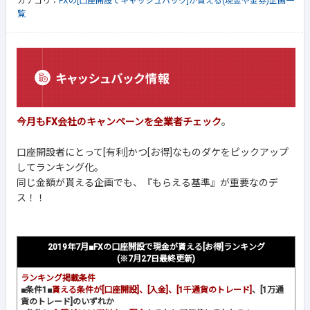
カテゴリ：
FXの[口座開設でキャッシュバック]が貰える(現金や金券)企画一
覧
今月もFX会社のキャンペーンを全業者チェック
。
口座開設者にとって[有利]かつ[お得]なものダケをピックアップ
してランキング化。
同じ金額が貰える企画でも、
『もらえる基準』が重要
なのデ
ス！！
2019年7月■FXの口座開設で現金が貰える[お得]ランキング
(※7月27日最終更新)
ランキング掲載条件
■条件1■
貰える条件が[口座開設]、[入金]、[1千通貨のトレード]
、[1万通
貨のトレード]のいずれか