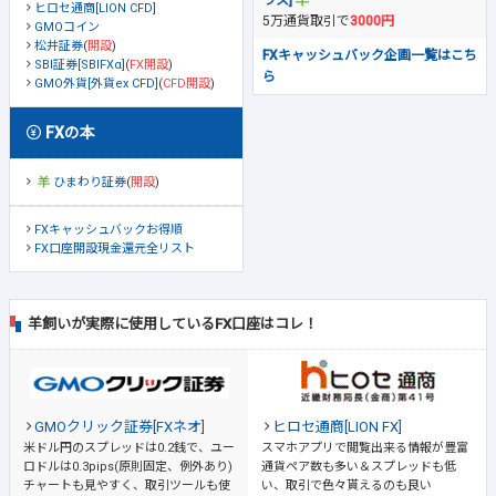
ラス]
ヒロセ通商[LION CFD]
5万通貨取引で
3000円
GMOコイン
松井証券
(
開設
)
FXキャッシュバック企画一覧はこち
SBI証券[SBIFXα]
(
FX開設
)
ら
GMO外貨[外貨ex CFD]
(
CFD開設
)
FXの本
ひまわり証券
(
開設
)
FXキャッシュバックお得順
FX口座開設現金還元全リスト
羊飼いが実際に使用しているFX口座はコレ！
GMOクリック証券[FXネオ]
ヒロセ通商[LION FX]
米ドル円のスプレッドは0.2銭で、ユー
スマホアプリで閲覧出来る情報が豊富
ロドルは0.3pips(原則固定、例外あり)
通貨ペア数も多い＆スプレッドも低
チャートも見やすく、取引ツールも使
い、取引で色々貰えるのも良い