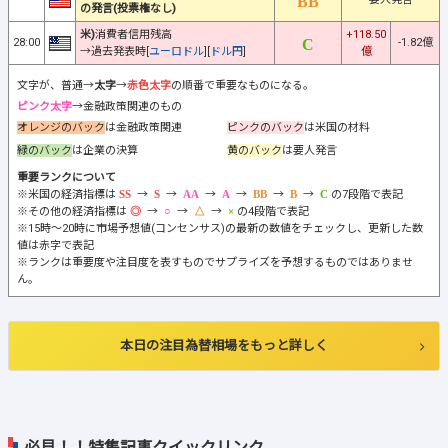
の発言(投票権なし)
米)
消費者信用残高
+118.50
28:00
-1.82億
→過去発表時[
ユーロドル
][
ドル円
]
億
文字が、普通→
太字
→
赤色太字
の順番で重要なものになる。
ピンク太字
→金融政策関連のもの
オレンジのバック
は金融政策関連
ピンクのバック
は米国の材料
緑のバック
は企業の決算
黄のバック
は要人発言
重要ランクについて
※米国の経済指標は
→
→
→
→
→
→
の7段階で表記
※その他の経済指標は
→
→
→
の4段階で表記
※15時～20時に市場予想値(コンセンサス)の最新の数値をチェックし、更新した数
値は赤字で表記
※ランクは重要度や注目度を表すものでサプライズを予想するものではありませ
ん。
本日の注目為替相場をもっと詳しく
必見！！特集記事クイックリンク