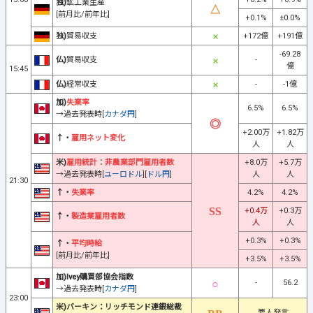
独)
鉱工業生産
[前月比/前年比]
+0.1%
±0.0%
独)
貿易収支
+172億
+191億
-69.28
仏)
貿易収支
-
億
15:45
仏)
経常収支
-
-1億
加)
失業率
6.5%
6.5%
→過去発表時[
カナダ円
]
+2.00万
+1.82万
↑・
雇用ネット変化
人
人
米)
雇用統計
：
非農業部門雇用者数
+8.0万
+5.7万
→過去発表時[
ユーロドル
][
ドル円
]
人
人
21:30
↑・
失業率
4.2%
4.2%
+0.4万
+0.3万
↑・
製造業雇用者数
人
人
+0.3%
+0.3%
↑・
平均時給
[前月比/前年比]
+3.5%
+3.5%
加)Ivey購買部協会指数
-
56.2
→過去発表時[
カナダ円
]
23:00
米)バーキン：リッチモンド連銀総裁
要人発言