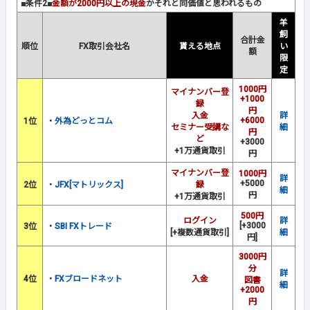
■条件2■
金額が2000円以上の現金
かそれと同価値と思われるもの
羊
飼
合計金
順位
FX取引会社名
貰える地点
い
額
限
定
1000円
マイナンバー登
+1000
録
円
入金
詳
+6000
1位
・
外為どっとコム
セミナー受講な
細
円
ど
+3000
+1万通貨取引
円
マイナンバー登
1000円
詳
+5000
2位
・
JFX[マトリックス]
録
細
円
+1万通貨取引
500円
ログイン
詳
[+3000
3位
・
SBI FXトレード
[+複数通貨取引]
細
円]
3000円
分
詳
4位
・
FXブロードネット
入金
図書
細
+2000
円