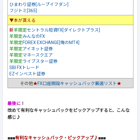
ひまわり証券[ループイフダン]
フジトミ[365]
▼本が貰える
新
羊限定
セントラル短資FX[ダイレクトプラス]
羊限定
みんなのFX
羊限定
FOREX EXCHANGE[俺のMT4]
羊限定
アイネット証券
羊限定
マネースクエア
羊限定
ライブスター証券
SBI FXトレード
EZインベスト証券
その他
★
FX口座開設キャッシュバック厳選リスト
★
最後に
！
改めて有利なキャッシュバックをピックアップすると、こんな
感じ♪
■■■
有利なキャッシュバック・ピックアップ♪
■■■