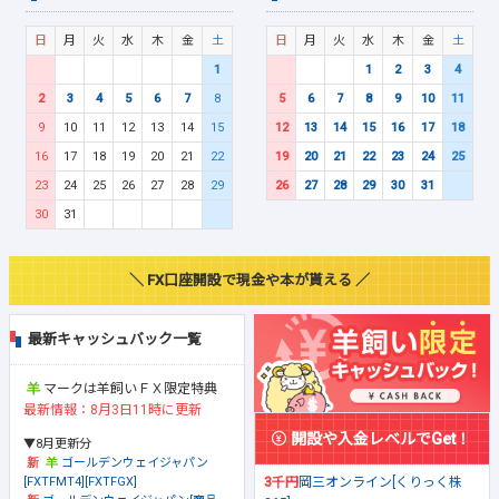
日
月
火
水
木
金
土
日
月
火
水
木
金
土
1
1
2
3
4
2
3
4
5
6
7
8
5
6
7
8
9
10
11
9
10
11
12
13
14
15
12
13
14
15
16
17
18
16
17
18
19
20
21
22
19
20
21
22
23
24
25
23
24
25
26
27
28
29
26
27
28
29
30
31
30
31
＼ FX口座開設で現金や本が貰える ／
最新キャッシュバック一覧
マークは羊飼いＦＸ限定特典
最新情報：8月3日11時に更新
開設や入金レベルでGet！
▼8月更新分
ゴールデンウェイジャパン
[FXTFMT4][FXTFGX]
3千円
岡三オンライン[くりっく株