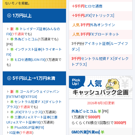
ないモノを掲載。
＋5千円
ヒロセ通商
1万円以上
＋5千円
JFX[マトリックス]
3千円
外為オンライン
トレイダーズ証券[みんなの
FX]
(
1千通貨
でも)
3千円
FXブロードネット
外為どっとコム
(1万通貨でも)
3千円分
アイネット証券[ループイフ
[PR]
ダン]
インヴァスト証券[トライオート
FX]
3千円
セントラル短資ＦＸ[ダイレク
ヒロセ通商[LION FX]
(1万通貨で
トプラス]
も)
5千円以上→1万円未満
ゴールデンウェイジャパン
[FXTFMT4][FXTFGX]
セントラル短資ＦＸ[ダイレクト
2026年8月3日更新
プラス]
(
1千通貨
でも)
外為どっとコム
[PR]
JFX[マトリックス]
(1万通貨)
1万通貨で
5000円
三菱UFJ eスマート証券[三菱
UFJ eスマート証券FX]
(1万通貨)
らくらくFX積立1回取引で
3000円
Plus500JP証券[FX]
GMO外貨[外貨ex]
IG証券
(
1千通貨
)