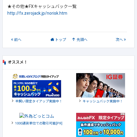
★その他★FXキャッシュバック一覧
http://fx.zerojack.jp/norisk.htm
前
へ
トップ
先頭へ
次
へ
オススメ！
羊飼い限定タイアップ実施中！
キャッシュバック実施中！
1000通貨単位での取引可能[PR]