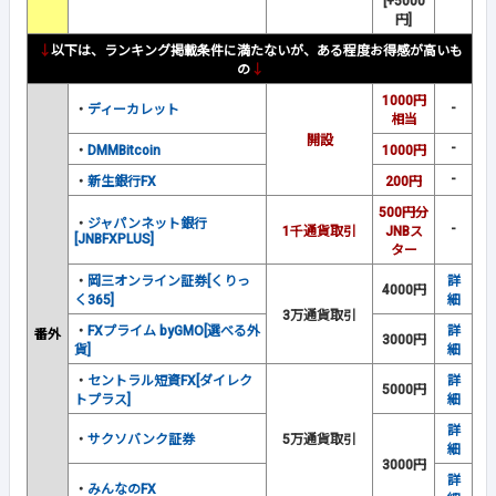
[+5000
円]
↓
以下は、ランキング掲載条件に満たないが、ある程度お得感が高いも
の
↓
1000円
-
・
ディーカレット
相当
開設
-
・
DMMBitcoin
1000円
-
・
新生銀行FX
200円
500円分
・
ジャパンネット銀行
-
1千通貨取引
JNBス
[JNBFXPLUS]
ター
・
岡三オンライン証券[くりっ
詳
4000円
く365]
細
3万通貨取引
・
FXプライム byGMO[選べる外
詳
番外
3000円
貨]
細
・
セントラル短資FX[ダイレク
詳
5000円
トプラス]
細
詳
・
サクソバンク証券
5万通貨取引
細
3000円
詳
・
みんなのFX