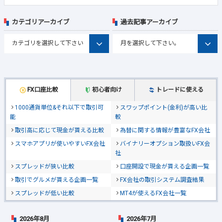
カテゴリアーカイブ
過去記事アーカイブ
FX口座比較
初心者向け
トレードに使える
1000通貨単位&それ以下で取引可
スワップポイント(金利)が高い比
能
較
取引高に応じて現金が貰える比較
為替に関する情報が豊富なFX会社
スマホアプリが使いやすいFX会社
バイナリーオプション取扱いFX会
社
スプレッドが狭い比較
口座開設で現金が貰える企画一覧
取引でグルメが貰える企画一覧
FX会社の取引システム調査結果
スプレッドが低い比較
MT4が使えるFX会社一覧
2026年8月
2026年7月