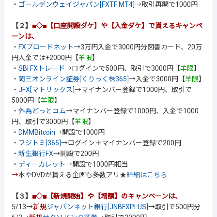
・
ゴールデンウェイジャパン[FXTF MT4]
→取引再開で1000円
【２】
■◇■【口座開設ダケ】や【入金ダケ】で貰えるキャンペ
ーンは、
・
FXブロードネット
→3万円入金で3000円分図書カード、20万
円入金では+2000円【
羊限
】
・
SBI FXトレード
→ログインで500円、取引で3000円【
羊限
】
・
岡三オンライン証券[くりっく株365]
→入金で3000円【
羊限
】
・
JFX[マトリックス]
→マイナンバー登録で1000円、取引で
5000円【
羊限
】
・
外為どっとコム
→マイナンバー登録で1000円、入金で1000
円、取引で3000円【
羊限
】
・
DMMBitcoin
→開設で1000円
・
フジトミ[365]
→ログイン＋マイナンバー登録で200円
・
新生銀行FX
→開設で200円
・
ディーカレット
→開設で1000円相当
→
本やDVDが貰える企画も多数アリ★
詳細はこちら
【３】
■◇■【新規開始】や【増額】のキャンペーンは、
5/13→
新規
ジャパンネット銀行[JNBFXPLUS]
→取引で500円分