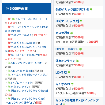
1万通貨取引で
4000円
5,000円未満
GMOクリック証券[FXネオ]
1万通貨取引で
4000円
トレイダーズ証券[LIGHT FX]
JFX[マトリックス]
(
1千通貨
でも)
1万通貨取引で
5000円
ゴールデンウェイジャパン[商品
CFD][商品KO]
ヒロセ通商
外為ファイネスト
(
LINE登録と1
1万通貨取引で
5000円
千通貨
)
+のりかえ10万通貨取引で
2000円
外為どっとコム[CFD]
[PR]
外為どっとコム[らくらくFX積
FXブロードネット
立]
(
開設とアンケート回答
)
1万通貨取引で
3000円
SBI FXトレード[FX口座]
(
開設と
エントリー
で)
外為オンライン
GMOクリック証券[FXネオ]
(1万
1万通貨取引で
3000円
通貨)
GMO外貨[外貨ex]
(1万通貨)
LIGHT FX
アイネット証券[ループイフダン]
5万通貨取引で
3000円
(1万通貨)
FXブロードネット
(1万通貨)
みんなのFX
外為オンライン
(1万通貨)
5万通貨取引で
5000円
岡三オンライン[くりっく株365]
+シストレ5万通貨取引で
5000円
(
入金
)
岡三オンライン[くりっく365]
セントラル短資ＦＸ[ダイレクトプ
GMOクリック証券[CFD]
(
開設
)