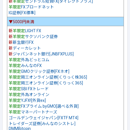
新
羊限定
セントラル短資FX[ダイレクトプラス]
羊限定
FXブロードネット
IG証券[FX標準]
▼5000円未満
新
羊限定
LIGHT FX
新
羊限定
サクソバンク証券
新
新生銀行FX
新
ディーカレット
新
ジャパンネット銀行[JNBFXPLUS]
羊限定
外為どっとコム
羊限定
みんなのFX
羊限定
GMOクリック証券[FXネオ]
羊限定
岡三オンライン証券[くりっく株365]
羊限定
岡三オンライン証券[くりっく365]
羊限定
SBI FXトレード
羊限定
外為オンライン
羊限定
YJFX![外貨ex]
羊限定
FXプライム byGMO[選べる外貨]
羊限定
マネーパートナーズ
ゴールデンウェイジャパン[FXTF MT4]
トレイダーズ証券[みんなのシストレ]
DMMBitcoin