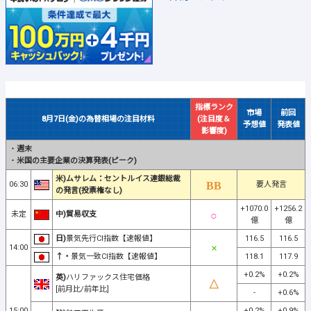
指標ランク
市場
前回
8月7日(金)の為替相場の注目材料
(注目度＆
予想値
発表値
影響度)
・
週末
・
米国の主要企業の決算発表(ピーク)
米)ムサレム：セントルイス連銀総裁
06:30
要人発言
の発言(投票権なし)
+1070.0
+1256.2
未定
中)貿易収支
億
億
日)
景気先行CI指数【速報値】
116.5
116.5
14:00
↑・
景気一致CI指数【速報値】
118.1
117.9
+0.2%
+0.2%
英)
ハリファックス住宅価格
[前月比/前年比]
-
+0.6%
15:00
+0.2%
+0.9%