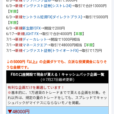
6/3→
新規
サクソバンク証券
→取引で3000円
6/3→
新規
インヴァスト証券[シストレ24]
→取引で合計13000円
【
羊限
】
6/3→
新規
セントラル短資FX[ダイレクトプラス]
→取引で5000円
【
羊限
】
6/3→
新規
新生銀行FX
→開設で200円
6/17→
新規
LIGHT FX
→取引で合計4000円【
羊限
】
7/1→
新規
ディーカレット
→開設で1000円相当
7/1→
新規
マネースクエア
→取引で48000円相当【
羊限
】
7/1→
新規
インヴァスト証券[トライオートFX]
→取引で1万円
↓の5000円『以上』の企画ダケでも、立派な投資資金になりそ
うな金額です。
FXの口座開設で現金が貰える！キャッシュバック企画一覧
(※7月27日最終更新)
有利な企画だけを厳選しています！
※
基本的に、1万通貨のトレードまでで貰える企画を対象。そ
れ以外は、規定の量のトレードをしても、スプレッドでキャッ
シュバックがマイナスにならないモノを掲載。
▼48000円