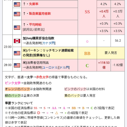
↑・
失業率
4.2%
4.2%
+0.4万
+0.3万
↑・
製造業雇用者数
人
人
+0.3%
+0.3%
↑・
平均時給
[前月比/前年比]
+3.5%
+3.5%
加)Ivey購買部協会指数
-
56.2
→過去発表時[
カナダ円
]
23:00
米)バーキン：リッチモンド連銀総裁
要人発言
の発言(投票権なし)
米)
消費者信用残高
+118.50
28:00
-1.82億
→過去発表時[
ユーロドル
][
ドル円
]
億
文字が、普通→
太字
→
赤色太字
の順番で重要なものになる。
ピンク太字
→金融政策関連のもの
オレンジのバック
は金融政策関連
ピンクのバック
は米国の材料
緑のバック
は企業の決算
黄のバック
は要人発言
重要ランクについて
※米国の経済指標は
→
→
→
→
→
→
の7段階で表記
※その他の経済指標は
→
→
→
の4段階で表記
※15時～20時に市場予想値(コンセンサス)の最新の数値をチェックし、更新した数
値は赤字で表記