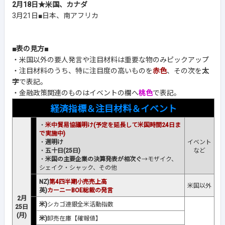
2月18日★米国、カナダ
3月21日■日本、南アフリカ
■表の見方■
・米国以外の要人発言や注目材料は重要な物のみピックアップ
・注目材料のうち、特に注目度の高いものを
赤色
、その次を
太
字
で表記。
・金融政策関連のものはイベントの欄へ
桃色
で表記。
経済指標＆注目材料＆イベント
・
米中貿易協議明け(予定を延長して米国時間24日ま
で実施中)
・
週明け
イベント
・
五十日(25日)
など
・
米国の主要企業の決算発表が相次ぐ
→モザイク、
シェイク・シャック、その他
NZ)
第4四半期小売売上高
米国以外
英)
カーニーBOE総裁の発言
2月
米)
シカゴ連銀全米活動指数
25日
(月)
米)
卸売在庫【確報値】