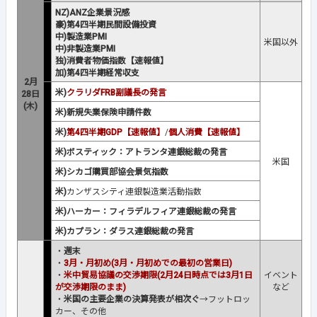
NZ)ANZ企業景況感
豪)第4四半期民間設備投資
中)製造業PMI
米国以外
中)非製造業PMI
独)消費者物価指数【速報値】
加)第4四半期経常収支
2月
米)
クラリダFRB副議長の発言
28日
(木)
米)新規失業保険申請件数
米)
第4四半期GDP【速報値】
/
個人消費【速報値】
米)ボスティック：アトランタ連銀総裁の発言
米国
米)シカゴ購買部協会景気指数
米)
カンザスシティ連銀製造業活動指数
米)ハーカー：フィラデルフィア連銀総裁の発言
米)カプラン：ダラス連銀総裁の発言
・
週末
・
3月・月初め(3月・月初めでの最初の営業日)
・
米中貿易協議の交渉期限(2月24日時点では3月1日
イベント
が交渉期限のまま)
など
・
米国の主要企業の決算発表が相次ぐ
→フットロッ
カー、その他