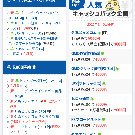
ゴールデンウェイジャパン
[FXTFMT4][FXTFGX]
セントラル短資ＦＸ[ダイレクト
2026年8月3日更新
プラス]
(
1千通貨
でも)
外為どっとコム
[PR]
JFX[マトリックス]
(1万通貨)
1万通貨で
5000円
三菱UFJ eスマート証券[三菱
UFJ eスマート証券FX]
(1万通貨)
らくらくFX積立1回取引で
3000円
Plus500JP証券[FX]
GMO外貨[外貨ex]
IG証券
(
1千通貨
)
1万通貨取引で
4000円
5,000円未満
GMOクリック証券[FXネオ]
1万通貨取引で
4000円
トレイダーズ証券[LIGHT FX]
JFX[マトリックス]
(
1千通貨
でも)
1万通貨取引で
5000円
ゴールデンウェイジャパン[商品
CFD][商品KO]
ヒロセ通商
外為ファイネスト
(
LINE登録と1
1万通貨取引で
5000円
千通貨
)
+のりかえ10万通貨取引で
2000円
外為どっとコム[CFD]
[PR]
外為どっとコム[らくらくFX積
FXブロードネット
立]
(
開設とアンケート回答
)
1万通貨取引で
3000円
SBI FXトレード[FX口座]
(
開設と
エントリー
で)
外為オンライン