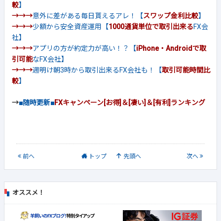
較
】
→→→
意外に差がある毎日貰えるアレ！【
スワップ金利比較
】
→→→
少額から安全資産運用【
1000通貨単位で取引出来る
FX会
社】
→→→
アプリの方が約定力が高い！？【
iPhone・Androidで取
引可能
なFX会社】
→→→
週明け朝3時から取引出来るFX会社も！【
取引可能時間比
較
】
→
■随時更新■
FXキャンペーン[お得]＆[凄い]＆[有利]ランキング
前
へ
トップ
先頭へ
次
へ
オススメ！