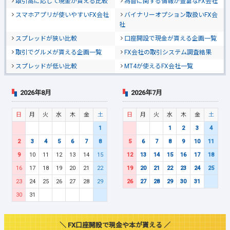
取引高に応じて現金が貰える比較
為替に関する情報が豊富なFX会社
スマホアプリが使いやすいFX会社
バイナリーオプション取扱いFX会
社
スプレッドが狭い比較
口座開設で現金が貰える企画一覧
取引でグルメが貰える企画一覧
FX会社の取引システム調査結果
スプレッドが低い比較
MT4が使えるFX会社一覧
2026年8月
2026年7月
日
月
火
水
木
金
土
日
月
火
水
木
金
土
1
1
2
3
4
2
3
4
5
6
7
8
5
6
7
8
9
10
11
9
10
11
12
13
14
15
12
13
14
15
16
17
18
16
17
18
19
20
21
22
19
20
21
22
23
24
25
23
24
25
26
27
28
29
26
27
28
29
30
31
30
31
＼ FX口座開設で現金や本が貰える ／