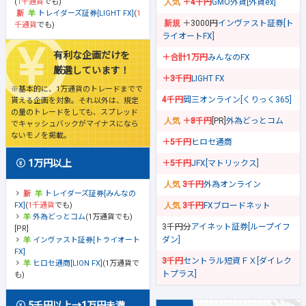
(
1千通貨
でも)
＋4千円
GMO外貨[外貨ex]
トレイダーズ証券[LIGHT FX]
(
1
＋3000円
インヴァスト証券[ト
千通貨
でも)
ライオートFX]
有利な企画だけを
＋合計1万円
みんなのFX
厳選しています！
＋3千円
LIGHT FX
※基本的に、1万通貨のトレードまでで
4千円
岡三オンライン[くりっく365]
貰える企画を対象。それ以外は、規定
の量のトレードをしても、スプレッド
＋8千円
[PR]
外為どっとコム
でキャッシュバックがマイナスになら
ないモノを掲載。
＋5千円
ヒロセ通商
1万円以上
＋5千円
JFX[マトリックス]
3千円
外為オンライン
トレイダーズ証券[みんなの
FX]
(
1千通貨
でも)
3千円
FXブロードネット
外為どっとコム
(1万通貨でも)
3千円分
アイネット証券[ループイフ
[PR]
ダン]
インヴァスト証券[トライオート
FX]
3千円
セントラル短資ＦＸ[ダイレク
ヒロセ通商[LION FX]
(1万通貨で
トプラス]
も)
5千円以上→1万円未満