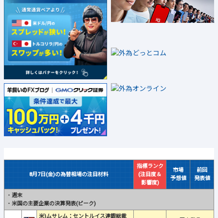
指標ランク
市場
前回
8月7日(金)の為替相場の注目材料
(注目度＆
予想値
発表値
影響度)
・
週末
・
米国の主要企業の決算発表(ピーク)
米)ムサレム：セントルイス連銀総裁