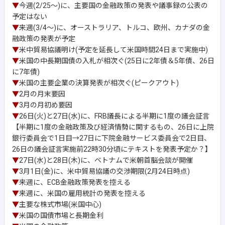
▼
今週(2/25～)に、主要国の金融政策の発表や議事録の公表の
予定はない
▼
来週(3/4～)に、オーストラリア、トルコ、欧州、カナダの金
融政策の発表が予定
▼
米中貿易協議明け(予定を延長して米国時間24日まで実施中)
▼
米国の中長期国債の入札が相次ぐ(25日に2年債＆5年債、26日
に7年債)
▼
米国の主要企業の決算発表が相次ぐ(ピークアウト)
▼
2月の月末要因
▼
3月の月初め要因
▼
26日(火)と27日(水)に、FRB議長による半期に1度の議会証言
【半期に1度の金融政策及び経済情勢に関するもの、26日に上院
銀行委員会で1日目→27日に下院金融サービス委員会で2日目、
26日の議会証言実施前22時30分頃にテキストを発表予定か？】
▼
27日(水)と28日(木)に、ベトナムで米朝首脳会談が開催
▼
3月1日(金)に、米中貿易協議の交渉期限(2月24日時点)
▼
来週に、ECB金融政策発表を控える
▼
来週に、米国の雇用統計の発表を控える
▼
主要な株式市場(米国中心)
▼
米国の国債市場と長期金利