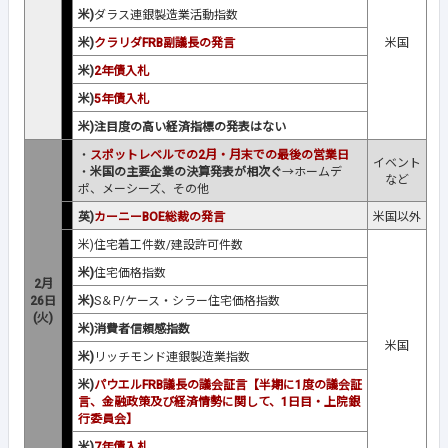
米)
ダラス連銀製造業活動指数
米)
クラリダFRB副議長の発言
米国
米)
2年債入札
米)
5年債入札
米)注目度の高い経済指標の発表はない
・
スポットレベルでの2月・月末での最後の営業日
イベント
・
米国の主要企業の決算発表が相次ぐ
→ホームデ
など
ポ、メーシーズ、その他
英)
カーニーBOE総裁の発言
米国以外
米)住宅着工件数
/
建設許可件数
米)
住宅価格指数
2月
26日
米)
S＆P/ケース・シラー住宅価格指数
(火)
米)消費者信頼感指数
米国
米)
リッチモンド連銀製造業指数
米)
パウエルFRB議長の議会証言【半期に1度の議会証
言、金融政策及び経済情勢に関して、1日目・上院銀
行委員会】
米)
7年債入札