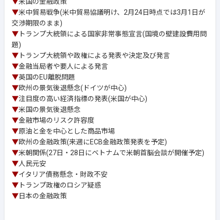
▼
米国の金融政策
▼
米中貿易戦争(米中貿易協議明け、2月24日時点では3月1日が
交渉期限のまま)
▼
トランプ大統領による国家非常事態宣言(国境の壁建設費用問
題)
▼
トランプ大統領や政権による発表や決定及び発言
▼
金融当局者や要人による発言
▼
英国のEU離脱問題
▼
欧州の景気後退懸念(ドイツが中心)
▼
注目度の高い経済指標の発表(米国が中心)
▼
米国の景気後退懸念
▼
金融市場のリスク許容度
▼
原油と金を中心とした商品市場
▼
欧州の金融政策(来週にECB金融政策発表を予定)
▼
米朝関係(27日・28日にベトナムで米朝首脳会談が開催予定)
▼
人民元安
▼
イタリア債務懸念・財政不安
▼
トランプ政権のロシア疑惑
▼
日本の金融政策