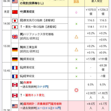
06:30
要人発言
の発言(投票権なし)
+1070.0
+1256.2
未定
中)貿易収支
億
億
日)
景気先行CI指数【速報値】
116.5
116.5
14:00
↑・
景気一致CI指数【速報値】
118.1
117.9
+0.2%
+0.2%
英)
ハリファックス住宅価格
[前月比/前年比]
-
+0.6%
15:00
+0.2%
+0.9%
独)
鉱工業生産
[前月比/前年比]
+0.1%
±0.0%
独)
貿易収支
+172億
+191億
-69.28
仏)
貿易収支
-
億
15:45
仏)
経常収支
-
-1億
加)
失業率
6.5%
6.5%
→過去発表時[
カナダ円
]
+2.00万
+1.82万
↑・
雇用ネット変化
人
人
米)
雇用統計
：
非農業部門雇用者数
+8.0万
+5.7万
→過去発表時[
ユーロドル
][
ドル円
]
人
人
21:30