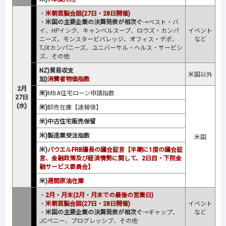
・
米朝首脳会談(27日・28日開催)
・
米国の主要企業の決算発表が相次ぐ
→ベスト・バ
イ、HPインク、キャンベルスープ、ロウズ・カンパ
イベント
ニーズ、モンスタービバレッジ、オフィス・デポ、
など
TJXカンパニーズ、ユニバーサル・ヘルス・サービシ
ズ、その他
NZ)貿易収支
米国以外
加)
消費者物価指数
2月
米)
MBA住宅ローン申請指数
27日
(水)
米)
卸売在庫【速報値】
米)中古住宅販売保留
米)製造業受注指数
米国
米)
パウエルFRB議長の議会証言【半期に1度の議会証
言、金融政策及び経済情勢に関して、2日目・下院金
融サービス委員会】
米)
週間原油在庫
・
2月・月末(2月・月末での最後の営業日)
・
米朝首脳会談(27日・28日開催)
イベント
・
米国の主要企業の決算発表が相次ぐ
→ギャップ、
など
JCペニー、プログレッシブ、その他