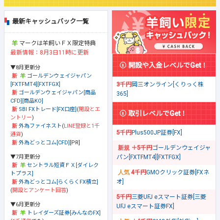
最新キャッシュバック一覧
マークは羊飼いＦＸ限定特典
最新情報：8月3日11時に更新
開設や入金レベルでGet！
▼8月更新分
ゴールデンウェイジャパン
[FXTFMT4][FXTFGX]
3千円
岡三オンライン[くりっく株
ゴールデンウェイジャパン[商品
365]
CFD][商品KO]
SBI FXトレード[FX口座]
(
開設とエ
取引レベルでGet！
ントリー
)
外為ファイネスト
(
LINE登録と1千
5千円
Plus500JP証券[FX]
通貨
)
外為どっとコム[CFD]
[PR]
＋5千円
ゴールデンウェイジャ
▼7月更新分
パン[FXTFMT4][FXTFGX]
セントラル短資ＦＸ[ダイレク
4千円
GMOクリック証券[FXネ
トプラス]
オ]
外為どっとコム[らくらくFX積立]
(
開設とアンケート回答
)
5千円
三菱UFJ eスマート証券[三菱
▼6月更新分
UFJ eスマート証券FX]
トレイダーズ証券[みんなのFX]