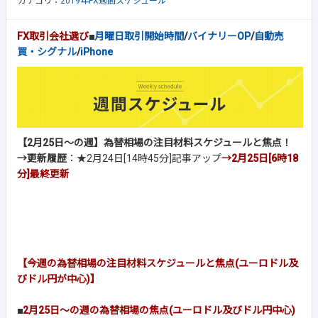
カテゴリ：
2019年FX週間スケジュール
FX取引会社選び
■
月曜日取引開始時間
/
バイナリーOP
/
自動売
買・シグナル
/
iPhone
【2月25日～の週】為替相場の注目材料スケジュールと焦点！
→更新履歴
：★2月24日[14時45分]記事アップ
→2月25日[6時18
分]
最終更新
【今週の為替相場の注目材料スケジュールと焦点(ユーロドル及
びドル円が中心)】
■
2月25日～の週の為替相場の焦点(ユーロドル及びドル円中心)