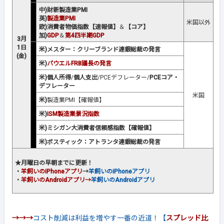
中)財新製造業PMI
英)
製造業PMI
米国以外
欧)消費者物価指数【速報値】
＆
【コア】
加)
GDP
＆
第4四半期GDP
3月
1日
米)メスター：クリーブランド連銀総裁の発言
(金)
米)
パウエルFRB議長の発言
米)個人所得
/
個人支出
/PCEデフレーター/
PCEコア・
デフレーター
米国
米)
製造業PMI【確報値】
米)
ISM製造業景況指数
米)ミシガン大消費者信頼感指数【確報値】
米)ボスティック：アトランタ連銀総裁の発言
★月曜日の早朝までに更新！
・
羊飼いのiPhoneアプリ
→
羊飼いのiPhoneアプリ
・
羊飼い
のAndroidアプリ
→
羊飼いのAndroidアプリ
→→→
コスト削減は利益を増やす一番の近道！【
スプレッド比