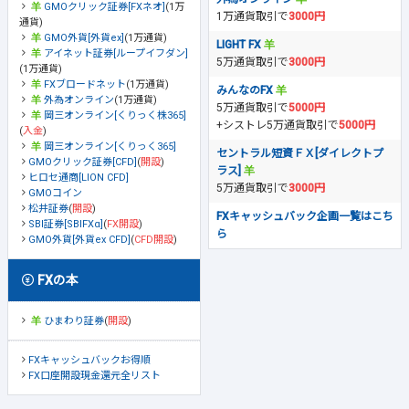
GMOクリック証券[FXネオ]
(1万
1万通貨取引で
3000円
通貨)
GMO外貨[外貨ex]
(1万通貨)
LIGHT FX
アイネット証券[ループイフダン]
5万通貨取引で
3000円
(1万通貨)
FXブロードネット
(1万通貨)
みんなのFX
外為オンライン
(1万通貨)
5万通貨取引で
5000円
岡三オンライン[くりっく株365]
+シストレ5万通貨取引で
5000円
(
入金
)
岡三オンライン[くりっく365]
セントラル短資ＦＸ[ダイレクトプ
GMOクリック証券[CFD]
(
開設
)
ラス]
ヒロセ通商[LION CFD]
5万通貨取引で
3000円
GMOコイン
松井証券
(
開設
)
FXキャッシュバック企画一覧はこち
SBI証券[SBIFXα]
(
FX開設
)
ら
GMO外貨[外貨ex CFD]
(
CFD開設
)
FXの本
ひまわり証券
(
開設
)
FXキャッシュバックお得順
FX口座開設現金還元全リスト