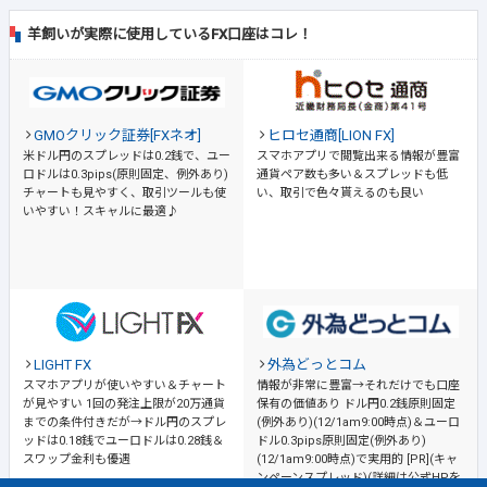
羊飼いが実際に使用しているFX口座はコレ！
GMOクリック証券[FXネオ]
ヒロセ通商[LION FX]
米ドル円のスプレッドは0.2銭で、ユー
スマホアプリで閲覧出来る情報が豊富
ロドルは0.3pips(原則固定、例外あり)
通貨ペア数も多い＆スプレッドも低
チャートも見やすく、取引ツールも使
い、取引で色々貰えるのも良い
いやすい！スキャルに最適♪
LIGHT FX
外為どっとコム
スマホアプリが使いやすい＆チャート
情報が非常に豊富→それだけでも口座
が見やすい
1回の発注上限が20万通貨
保有の価値あり
ドル円0.2銭原則固定
までの条件付きだが→ドル円のスプレ
(例外あり)(12/1am9:00時点)＆ユーロ
ッドは0.18銭でユーロドルは0.28銭＆
ドル0.3pips原則固定(例外あり)
スワップ金利も優遇
(12/1am9:00時点)で実用的 [PR](キャ
ンペーンスプレッド)(詳細は公式HPを