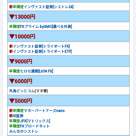
新
羊限定
インヴァスト証券[シストレ24]
▼13000円
羊限定
FXプライム byGMO[選べる外貨]
▼10000円
新
インヴァスト証券[トライオートFX]
新
インヴァスト証券[トライオートETF]
▼9000円
羊限定
ヒロセ通商[LION FX]
▼6000円
外為どっとコム
(マネ育)
▼5000円
新
羊限定
マネーパートナーズnano
新
IG証券
羊限定
JFX[マトリックス]
羊限定
FXブロードネット
みんなのシストレ