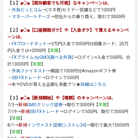
【１】
■◇■【既存顧客でも可能】なキャンペーンは、
・
外為どっとコム
→(マネ育)セミナー受講などで1000円
・
マネーパートナーズ
→他社からの乗り換え、取引で3000円
【２】
■◇■【口座開設ダケ】や【入金ダケ】で貰えるキャンペ
ーンは、
・
FXブロードネット
→3万円入金で3000円分図書カード、20万
円入金では+2000円【
羊限
】
・
FXプライム byGMO[選べる外貨]
→ログイン+入金で500円、合
計13000円【
羊限
】
・
外為ファイネスト
→開設で1000円分Amazonギフト券
・
SBI FXトレード
→ログインで500円
→
本やDVDが貰える企画も多数アリ★
詳細はこちら
【３】
■◇■【新規開始】や【増額】のキャンペーンは、
7/3→
新規
GMOクリック証券
→取引で3000円【
羊限
】
7/19→
新規
SBI FXトレード
→ログインで500円、取引で3000円
【
羊限
】
8/1→
新規
インヴァスト証券[シストレ24]
→取引で最大15000円
【
羊限
】