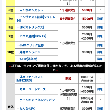
引]
-
6位
・
みんなのシストレ
1千通貨取引
5000円
・
インヴァスト証券[シストレ
7位
5千通貨取引
15000円
詳細
24]
8位
・
JFX[マトリックス]
5000円
詳細
2000円
9位
・
ヒロセ通商[LION FX]
詳細
+2000円
1万通貨取引
・
GMOクリック証券
詳細
10位
・
外為オンライン
3000円
詳細
・
YJFX![外貨ex]
詳細
↓
以下は、ランキング掲載条件に満たないが、ある程度お得感が高いも
の
↓
・
外為ファイネスト
1000円分
-
開設
[MT4ZERO]
Amazon
1000円
・
マネーパートナーズ
詳細
1万通貨取引
[+3000円]
[+複数通貨取
1000円分
引]
-
・
ゲインキャピタルジャパン
Amazon
番外
・
みんなのFX
5万通貨取引
3000円
詳細