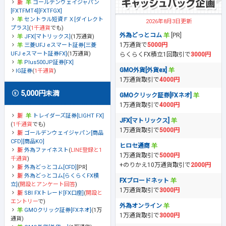
ゴールデンウェイジャパン
[FXTFMT4][FXTFGX]
セントラル短資ＦＸ[ダイレクト
2026年8月3日更新
プラス]
(
1千通貨
でも)
外為どっとコム
[PR]
JFX[マトリックス]
(1万通貨)
1万通貨で
5000円
三菱UFJ eスマート証券[三菱
UFJ eスマート証券FX]
(1万通貨)
らくらくFX積立1回取引で
3000円
Plus500JP証券[FX]
GMO外貨[外貨ex]
IG証券
(
1千通貨
)
1万通貨取引で
4000円
5,000円未満
GMOクリック証券[FXネオ]
1万通貨取引で
4000円
トレイダーズ証券[LIGHT FX]
JFX[マトリックス]
(
1千通貨
でも)
1万通貨取引で
5000円
ゴールデンウェイジャパン[商品
CFD][商品KO]
ヒロセ通商
外為ファイネスト
(
LINE登録と1
1万通貨取引で
5000円
千通貨
)
+のりかえ10万通貨取引で
2000円
外為どっとコム[CFD]
[PR]
外為どっとコム[らくらくFX積
FXブロードネット
立]
(
開設とアンケート回答
)
1万通貨取引で
3000円
SBI FXトレード[FX口座]
(
開設と
エントリー
で)
外為オンライン
GMOクリック証券[FXネオ]
(1万
1万通貨取引で
3000円
通貨)