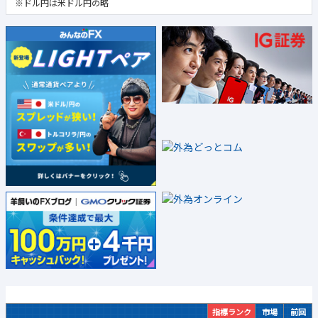
※ドル円は米ドル円の略
指標ランク
市場
前回