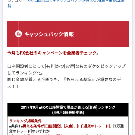
カテゴリ：
FXの[口座開設でキャッシュバック]が貰える(現金や金券)企画一
覧
今月もFX会社のキャンペーンを全業者チェック
。
口座開設者にとって[有利]かつ[お得]なものダケをピックアップ
してランキング化。
同じ金額が貰える企画でも、
『もらえる基準』が重要
なのデ
ス！！
2017年9月■FXの口座開設で現金が貰える[お得]ランキング
(※9月5日最終更新)
ランキング掲載条件
■条件1■
貰える条件が[口座開設]、[入金]、[1千通貨のトレード]
、[1万通
貨のトレード]のいずれか