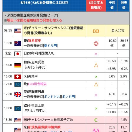
8月6日(木)の為替相場の注目材料
(注目度＆
予想
発表
影響度)
値
値
・
米国の主要企業の決算発表(ピーク)
※
明日→米国の雇用統計の発表を控える
米)デイリー：サンフランシスコ連銀総裁
09:35
要人発言
の発言(投票権なし)
豪)
貿易収支
-10.80
-30.18
10:30
→過去発表時[
豪ドル円
]
億
億
未定
日)30年利付国債入札
-
+0.5%
+1.9%
独)
製造業受注
15:00
[前月比/前年比]
+5.9%
+6.2%
16:00
ス)
失業率
3.0%
2.9%
17:00
欧)
ECB月例報告
-
-
英)建設業PMI
17:30
40.0
38.4
→過去発表時[
ポンドドル
][
ポンド円
]
+0.1%
+0.2%
欧)
小売売上高
18:00
[前月比/前年比]
+1.0%
+1.6%
18:30
米)
チャレンジャー人員削減予定数
-
-4.5%
米)
新規失業保険申請件数
20.5
19.7