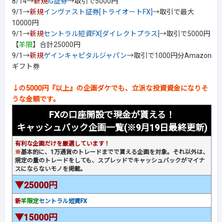
8/14→
新規
IG証券
→取引で5000円
9/1→
新規
インヴァスト証券[トライオートFX]
→取引で最大
10000円
9/1→
新規
セントラル短資FX[ダイレクトプラス]
→取引で5000円
【
羊限
】合計25000円
9/1→
新規
ゲインキャピタルジャパン
→取引で1000円分Amazon
ギフト券
↓の5000円『以上』の企画ダケでも、立派な投資資金になりそ
うな金額です。
FXの口座開設で現金が貰える！
キャッシュバック企画一覧(※9月19日最終更新)
有利な企画だけを厳選しています！
※
基本的に、1万通貨のトレードまでで貰える企画を対象。それ以外は、
規定の量のトレードをしても、スプレッドでキャッシュバックがマイナ
スにならないモノを掲載。
▼25000円
新
羊限定
セントラル短資FX
▼15000円