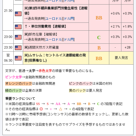
→過去発表時[
ユーロドル
][
ドル円
]
万件
万件
米)第2四半期非農業部門労働生産性【速報
21:30
値】
+0.6%
+0.3%
→過去発表時[
ユーロドル
][
ドル円
]
↑・単位労働費用【速報値】
+2.1%
+1.8%
米)
卸売在庫【確報値】
23:00
+0.3%
+0.3%
→過去発表時[
ユーロドル
][
ドル円
]
23:30
米)
週間天然ガス貯蔵量
-
+28
翌
米)ムサレム：セントルイス連銀総裁の発
要人発言
06:30
言(投票権なし)
文字が、普通→
太字
→
赤色太字
の順番で重要なものになる。
ピンク太字
→金融政策関連のもの
オレンジのバック
は金融政策関連
ピンクのバック
は米国の材料
緑のバック
は企業の決算
黄のバック
は要人発言
重要ランクについて
※米国の経済指標は
→
→
→
→
→
→
の7段階で表記
※その他の経済指標は
→
→
→
の4段階で表記
※15時～20時に市場予想値(コンセンサス)の最新の数値をチェックし、更新した数
値は赤字で表記
※ランクは重要度や注目度を表すものでサプライズを予想するものではありませ
ん。