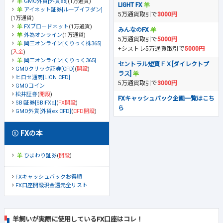
GMO外貨[外貨ex]
(1万通貨)
LIGHT FX
アイネット証券[ループイフダン]
5万通貨取引で
3000円
(1万通貨)
FXブロードネット
(1万通貨)
みんなのFX
外為オンライン
(1万通貨)
5万通貨取引で
5000円
岡三オンライン[くりっく株365]
+シストレ5万通貨取引で
5000円
(
入金
)
岡三オンライン[くりっく365]
セントラル短資ＦＸ[ダイレクトプ
GMOクリック証券[CFD]
(
開設
)
ラス]
ヒロセ通商[LION CFD]
5万通貨取引で
3000円
GMOコイン
松井証券
(
開設
)
FXキャッシュバック企画一覧はこち
SBI証券[SBIFXα]
(
FX開設
)
ら
GMO外貨[外貨ex CFD]
(
CFD開設
)
FXの本
ひまわり証券
(
開設
)
FXキャッシュバックお得順
FX口座開設現金還元全リスト
羊飼いが実際に使用しているFX口座はコレ！