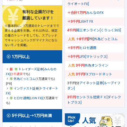
ライオートFX]
有利な企画だけを
＋合計1万円
みんなのFX
厳選しています！
＋3千円
LIGHT FX
※基本的に、1万通貨のトレードまでで
4千円
岡三オンライン[くりっく365]
貰える企画を対象。それ以外は、規定
の量のトレードをしても、スプレッド
＋8千円
[PR]
外為どっとコム
でキャッシュバックがマイナスになら
ないモノを掲載。
＋5千円
ヒロセ通商
1万円以上
＋5千円
JFX[マトリックス]
3千円
外為オンライン
トレイダーズ証券[みんなの
FX]
(
1千通貨
でも)
3千円
FXブロードネット
外為どっとコム
(1万通貨でも)
3千円分
アイネット証券[ループイフ
[PR]
ダン]
インヴァスト証券[トライオート
FX]
3千円
セントラル短資ＦＸ[ダイレク
ヒロセ通商[LION FX]
(1万通貨で
トプラス]
も)
5千円以上→1万円未満