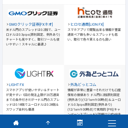
GMOクリック証券[FXネオ]
ヒロセ通商[LION FX]
米ドル円のスプレッドは0.2銭で、ユー
スマホアプリで閲覧出来る情報が豊富
ロドルは0.3pips(原則固定、例外あり)
通貨ペア数も多い＆スプレッドも低
チャートも見やすく、取引ツールも使
い、取引で色々貰えるのも良い
いやすい！スキャルに最適♪
LIGHT FX
外為どっとコム
スマホアプリが使いやすい＆チャート
情報が非常に豊富→それだけでも口座
が見やすい
1回の発注上限が20万通貨
保有の価値あり
ドル円0.2銭原則固定
までの条件付きだが→ドル円のスプレ
(例外あり)(12/1am9:00時点)＆ユーロ
ッドは0.18銭でユーロドルは0.28銭＆
ドル0.3pips原則固定(例外あり)
スワップ金利も優遇
(12/1am9:00時点)で実用的 [PR](キャ
ンペーンスプレッド)(詳細は公式HPを
ご確認ください)