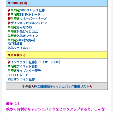
▼5000円未満
新
羊限定
GMOクリック証券
新
羊限定
SBI FXトレード
新
羊限定
マネーパートナーズ
新
ゲインキャピタルジャパン
羊限定
みんなのFX
羊限定
外為どっとコム
羊限定
外為オンライン
羊限定
YJFX![外貨ex]
FXTF[MT4]
外為ファイネスト
▼本が貰える
新
インヴァスト証券[トライオートETF]
羊限定
アイネット証券
羊限定
ライブスター証券
SBI FXトレード
岡三オンライン証券
その他
★
FX口座開設キャッシュバック厳選リスト
★
最後に！
改めて有利なキャッシュバックをピックアップすると、こんな