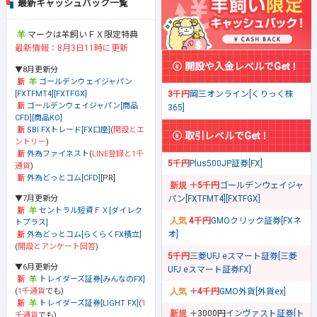
最新キャッシュバック一覧
マークは羊飼いＦＸ限定特典
最新情報：8月3日11時に更新
開設や入金レベルでGet！
▼8月更新分
ゴールデンウェイジャパン
[FXTFMT4][FXTFGX]
3千円
岡三オンライン[くりっく株
ゴールデンウェイジャパン[商品
365]
CFD][商品KO]
SBI FXトレード[FX口座]
(
開設とエ
取引レベルでGet！
ントリー
)
外為ファイネスト
(
LINE登録と1千
5千円
Plus500JP証券[FX]
通貨
)
外為どっとコム[CFD]
[PR]
＋5千円
ゴールデンウェイジャ
▼7月更新分
パン[FXTFMT4][FXTFGX]
セントラル短資ＦＸ[ダイレク
4千円
GMOクリック証券[FXネ
トプラス]
オ]
外為どっとコム[らくらくFX積立]
(
開設とアンケート回答
)
5千円
三菱UFJ eスマート証券[三菱
▼6月更新分
UFJ eスマート証券FX]
トレイダーズ証券[みんなのFX]
(
1千通貨
でも)
＋4千円
GMO外貨[外貨ex]
トレイダーズ証券[LIGHT FX]
(
1
＋3000円
インヴァスト証券[ト
千通貨
でも)