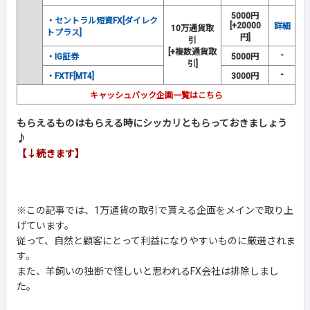
5000円
・
セントラル短資FX[ダイレク
[+20000
詳細
10万通貨取
トプラス]
円]
引
[+複数通貨取
-
・
IG証券
5000円
引]
-
・
FXTF[MT4]
3000円
キャッシュバック企画一覧はこちら
もらえるものはもらえる時にシッカリともらっておきましょう
♪
【↓続きます】
※この記事では、1万通貨の取引で貰える企画をメインで取り上
げています。
従って、自然と顧客にとって利益になりやすいものに厳選されま
す。
また、羊飼いの独断で怪しいと思われるFX会社は排除しまし
た。