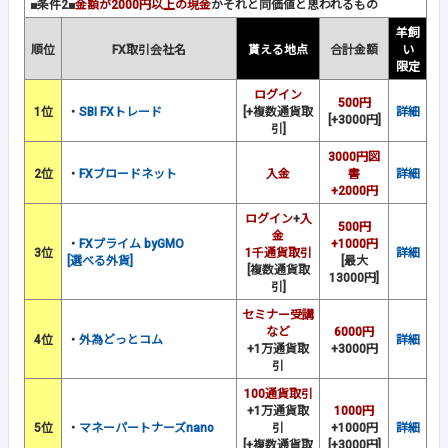
■条件2■
金額が2000円以上の現金
かそれと同価値と思われるもの
羊飼
順位
FX取引会社名
貰える地点
合計金額
い
限定
ログイン
500円
1位
・
SBI FXトレード
[+複数通貨取
詳細
[+3000円]
引]
3000円図
2位
・
FXブロードネット
入金
書
詳細
+2000円
ログイン
+
入
500円
金
・
FXプライム byGMO
+1000円
3位
1千通貨取引
詳細
[選べる外貨]
[最大
[複数通貨取
13000円]
引]
セミナー受講
など
6000円
4位
・
外為どっとコム
詳細
+1万通貨取
+3000円
引
100通貨取引
+1万通貨取
1000円
5位
・
マネーパートナーズnano
引
+1000円
詳細
[+複数通貨取
[+3000円]