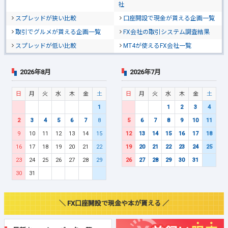
社
スプレッドが狭い比較
口座開設で現金が貰える企画一覧
取引でグルメが貰える企画一覧
FX会社の取引システム調査結果
スプレッドが低い比較
MT4が使えるFX会社一覧
2026年8月
2026年7月
日
月
火
水
木
金
土
日
月
火
水
木
金
土
1
1
2
3
4
2
3
4
5
6
7
8
5
6
7
8
9
10
11
9
10
11
12
13
14
15
12
13
14
15
16
17
18
16
17
18
19
20
21
22
19
20
21
22
23
24
25
23
24
25
26
27
28
29
26
27
28
29
30
31
30
31
＼ FX口座開設で現金や本が貰える ／