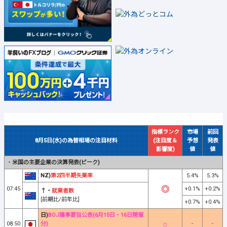
指標ランク
市場
前回
8月5日(水)の為替相場の注目材料
(注目度＆
予想
発表
影響度)
値
値
・
米国の主要企業の決算発表(ピーク)
NZ)
第2四半期失業率
5.4%
5.3%
07:45
+0.1%
+0.2%
↑・
就業者数
[前期比/前年比]
+0.7%
+0.4%
日)
BOJ議事要旨公表(6月15日・16日開催
08:50
分)
-
-