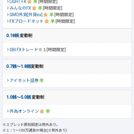
LIGHT FX
[時間限定]
みんなのFX
[時間限定]
GMO外貨[外貨ex]
[時間限定]
FXブロードネット
[時間限定]
0.18銭
変動制
SBI FXトレード
※１[時間限定]
0.7銭～1.8銭
変動制
アイネット証券
1.0銭～5.0銭
変動制
外為オンライン
※スプレッド原則固定は例外あり。
※１：1～100万通貨の場合(※例外あり)