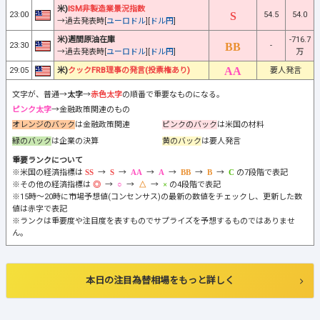
米)
ISM非製造業景況指数
23:00
54.5
54.0
→過去発表時[
ユーロドル
][
ドル円
]
米)週間原油在庫
-716.7
23:30
-
→過去発表時[
ユーロドル
][
ドル円
]
万
29:05
米)
クックFRB理事の発言(投票権あり)
要人発言
文字が、普通→
太字
→
赤色太字
の順番で重要なものになる。
ピンク太字
→金融政策関連のもの
オレンジのバック
は金融政策関連
ピンクのバック
は米国の材料
緑のバック
は企業の決算
黄のバック
は要人発言
重要ランクについて
※米国の経済指標は
→
→
→
→
→
→
の7段階で表記
※その他の経済指標は
→
→
→
の4段階で表記
※15時～20時に市場予想値(コンセンサス)の最新の数値をチェックし、更新した数
値は赤字で表記
※ランクは重要度や注目度を表すものでサプライズを予想するものではありませ
ん。
本日の注目為替相場をもっと詳しく