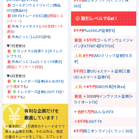
[FXTFMT4][FXTFGX]
3千円
岡三オンライン[くりっく株
ゴールデンウェイジャパン[商品
365]
CFD][商品KO]
SBI FXトレード[FX口座]
(
開設とエ
取引レベルでGet！
ントリー
)
外為ファイネスト
(
LINE登録と1千
5千円
Plus500JP証券[FX]
通貨
)
外為どっとコム[CFD]
[PR]
＋5千円
ゴールデンウェイジャ
▼7月更新分
パン[FXTFMT4][FXTFGX]
セントラル短資ＦＸ[ダイレク
4千円
GMOクリック証券[FXネ
トプラス]
オ]
外為どっとコム[らくらくFX積立]
(
開設とアンケート回答
)
5千円
三菱UFJ eスマート証券[三菱
▼6月更新分
UFJ eスマート証券FX]
トレイダーズ証券[みんなのFX]
(
1千通貨
でも)
＋4千円
GMO外貨[外貨ex]
トレイダーズ証券[LIGHT FX]
(
1
＋3000円
インヴァスト証券[ト
千通貨
でも)
ライオートFX]
有利な企画だけを
＋合計1万円
みんなのFX
厳選しています！
＋3千円
LIGHT FX
※基本的に、1万通貨のトレードまでで
4千円
岡三オンライン[くりっく365]
貰える企画を対象。それ以外は、規定
の量のトレードをしても、スプレッド