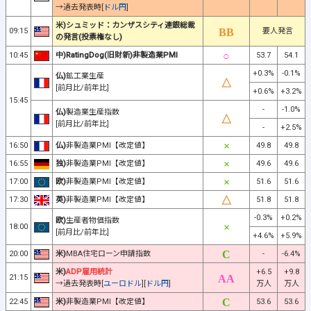
→過去発表時[
ドル円
]
米)シュミッド：カンザスシティ連銀総裁
09:15
要人発言
の発言(投票権なし)
10:45
中)RatingDog(旧財新)非製造業PMI
53.7
54.1
+0.3%
-0.1%
仏)
鉱工業生産
[前月比/前年比]
+0.6%
+3.2%
15:45
-
-1.0%
仏)
製造業生産指数
[前月比/前年比]
-
+2.5%
16:50
仏)
非製造業PMI【改定値】
49.8
49.8
16:55
独)
非製造業PMI【改定値】
49.6
49.6
17:00
欧)
非製造業PMI【改定値】
51.6
51.6
17:30
英)
非製造業PMI【改定値】
51.8
51.8
-0.3%
+0.2%
欧)
生産者物価指数
18:00
[前月比/前年比]
+4.6%
+5.9%
20:00
米)
MBA住宅ローン申請指数
-
-6.4%
米)
ADP雇用統計
+6.5
+9.8
21:15
→過去発表時[
ユーロドル
][
ドル円
]
万人
万人
22:45
米)
非製造業PMI【改定値】
53.6
53.6