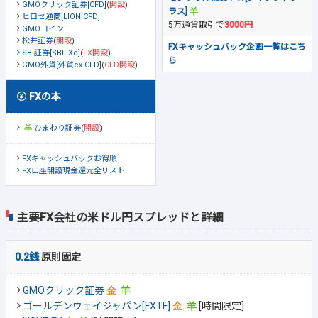
GMOクリック証券[CFD]
(
開設
)
ラス]
ヒロセ通商[LION CFD]
5万通貨取引で
3000円
GMOコイン
松井証券
(
開設
)
FXキャッシュバック企画一覧はこち
SBI証券[SBIFXα]
(
FX開設
)
ら
GMO外貨[外貨ex CFD]
(
CFD開設
)
FXの本
ひまわり証券
(
開設
)
FXキャッシュバックお得順
FX口座開設現金還元全リスト
主要FX会社の米ドル円スプレッドと詳細
0.2銭
原則固定
GMOクリック証券
ゴールデンウェイジャパン[FXTF]
[時間限定]