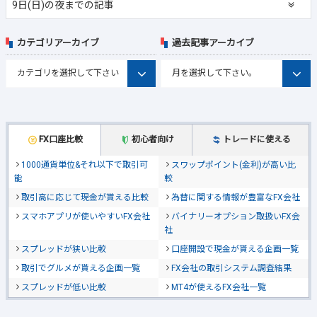
9日(日)の夜までの記事
カテゴリアーカイブ
過去記事アーカイブ
FX口座比較
初心者向け
トレードに使える
1000通貨単位&それ以下で取引可
スワップポイント(金利)が高い比
能
較
取引高に応じて現金が貰える比較
為替に関する情報が豊富なFX会社
スマホアプリが使いやすいFX会社
バイナリーオプション取扱いFX会
社
スプレッドが狭い比較
口座開設で現金が貰える企画一覧
取引でグルメが貰える企画一覧
FX会社の取引システム調査結果
スプレッドが低い比較
MT4が使えるFX会社一覧