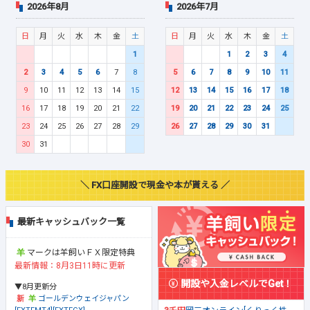
2026年8月
2026年7月
日
月
火
水
木
金
土
日
月
火
水
木
金
土
1
1
2
3
4
2
3
4
5
6
7
8
5
6
7
8
9
10
11
9
10
11
12
13
14
15
12
13
14
15
16
17
18
16
17
18
19
20
21
22
19
20
21
22
23
24
25
23
24
25
26
27
28
29
26
27
28
29
30
31
30
31
＼ FX口座開設で現金や本が貰える ／
最新キャッシュバック一覧
マークは羊飼いＦＸ限定特典
最新情報：8月3日11時に更新
開設や入金レベルでGet！
▼8月更新分
ゴールデンウェイジャパン