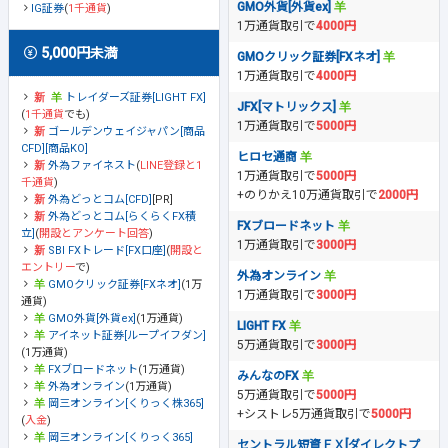
GMO外貨[外貨ex]
IG証券
(
1千通貨
)
1万通貨取引で
4000円
5,000円未満
GMOクリック証券[FXネオ]
1万通貨取引で
4000円
トレイダーズ証券[LIGHT FX]
JFX[マトリックス]
(
1千通貨
でも)
1万通貨取引で
5000円
ゴールデンウェイジャパン[商品
CFD][商品KO]
ヒロセ通商
外為ファイネスト
(
LINE登録と1
1万通貨取引で
5000円
千通貨
)
+のりかえ10万通貨取引で
2000円
外為どっとコム[CFD]
[PR]
外為どっとコム[らくらくFX積
FXブロードネット
立]
(
開設とアンケート回答
)
1万通貨取引で
3000円
SBI FXトレード[FX口座]
(
開設と
エントリー
で)
外為オンライン
GMOクリック証券[FXネオ]
(1万
1万通貨取引で
3000円
通貨)
GMO外貨[外貨ex]
(1万通貨)
LIGHT FX
アイネット証券[ループイフダン]
5万通貨取引で
3000円
(1万通貨)
FXブロードネット
(1万通貨)
みんなのFX
外為オンライン
(1万通貨)
5万通貨取引で
5000円
岡三オンライン[くりっく株365]
+シストレ5万通貨取引で
5000円
(
入金
)
岡三オンライン[くりっく365]
セントラル短資ＦＸ[ダイレクトプ