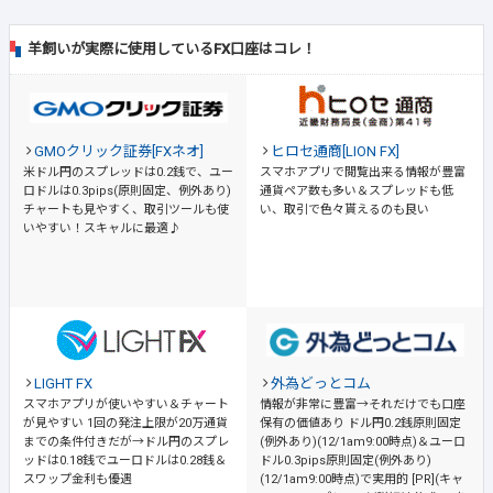
羊飼いが実際に使用しているFX口座はコレ！
GMOクリック証券[FXネオ]
ヒロセ通商[LION FX]
米ドル円のスプレッドは0.2銭で、ユー
スマホアプリで閲覧出来る情報が豊富
ロドルは0.3pips(原則固定、例外あり)
通貨ペア数も多い＆スプレッドも低
チャートも見やすく、取引ツールも使
い、取引で色々貰えるのも良い
いやすい！スキャルに最適♪
LIGHT FX
外為どっとコム
スマホアプリが使いやすい＆チャート
情報が非常に豊富→それだけでも口座
が見やすい
1回の発注上限が20万通貨
保有の価値あり
ドル円0.2銭原則固定
までの条件付きだが→ドル円のスプレ
(例外あり)(12/1am9:00時点)＆ユーロ
ッドは0.18銭でユーロドルは0.28銭＆
ドル0.3pips原則固定(例外あり)
スワップ金利も優遇
(12/1am9:00時点)で実用的 [PR](キャ