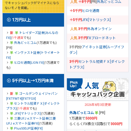
＋8千円
[PR]
外為どっとコム
でキャッシュバックがマイナスになら
ないモノを掲載。
＋5千円
ヒロセ通商
1万円以上
＋5千円
JFX[マトリックス]
3千円
外為オンライン
トレイダーズ証券[みんなの
FX]
(
1千通貨
でも)
3千円
FXブロードネット
外為どっとコム
(1万通貨でも)
3千円分
アイネット証券[ループイフ
[PR]
ダン]
インヴァスト証券[トライオート
FX]
3千円
セントラル短資ＦＸ[ダイレク
ヒロセ通商[LION FX]
(1万通貨で
トプラス]
も)
5千円以上→1万円未満
ゴールデンウェイジャパン
[FXTFMT4][FXTFGX]
セントラル短資ＦＸ[ダイレクト
2026年8月3日更新
プラス]
(
1千通貨
でも)
外為どっとコム
[PR]
JFX[マトリックス]
(1万通貨)
1万通貨で
5000円
三菱UFJ eスマート証券[三菱
UFJ eスマート証券FX]
(1万通貨)
らくらくFX積立1回取引で
3000円
Plus500JP証券[FX]